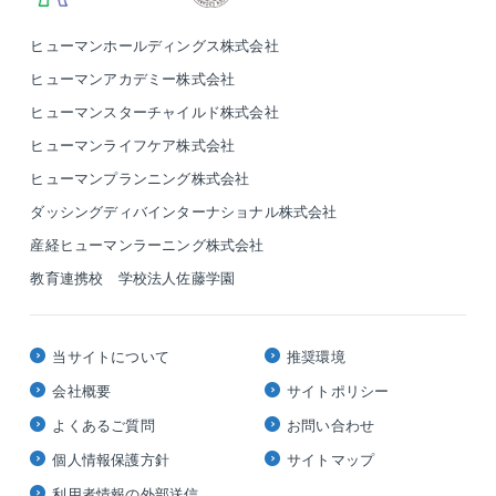
含む)
【5】当社に希望されたサービス（各種証明書の発行・福利厚
ヒューマンホールディングス株式会社
生・プレゼント等の発送なども含む）の提供
ヒューマンアカデミー株式会社
【6】取得した閲覧・登録・応募履歴等の情報を分析し、サービ
ヒューマンスターチャイルド株式会社
スの改善や開発、ご登録者の興味・関心に応じたサービス・求人
情報のご案内、広告配信などのマーケティング活動やアンケート
ヒューマンライフケア株式会社
調査
ヒューマンプランニング株式会社
【7】弊社もしくは弊社グループ会社の開催する研修・セミナー
等に関するご案内
ダッシングディバインターナショナル株式会社
【8】お預かりした個人情報の修正および更新
産経ヒューマンラーニング株式会社
◆ 提供について
ご提出いただいた個人情報は、法令に基づく場合や、以下を除
教育連携校 学校法人佐藤学園
き、ご本人の同意なく第三者へ提供することはございません。
※各種ダイレクトリクルーティングサービスを通じて転職活動を
された場合など他媒体を経由して弊社サービスを利用された方
当サイトについて
推奨環境
や、 他媒体を並行してご利用されていた方で、転職先が決定・
ご入社された場合、 次のとおり個人情報を第三者に開示する場
会社概要
サイトポリシー
合があります。 なお、該当するかどうかについては、ご利用の
よくあるご質問
お問い合わせ
サービスの利用規約等にてご確認いただくか、弊社担当者にお問
い合わせください。
個人情報保護方針
サイトマップ
<提供先>
利用者情報の外部送信