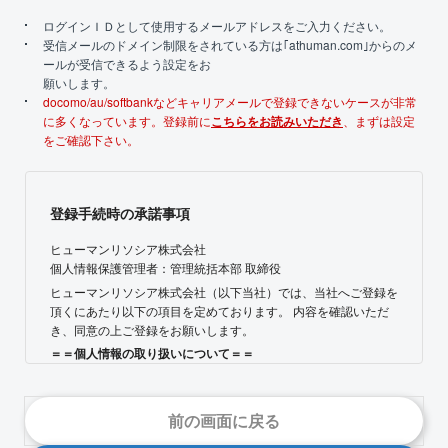
ログインＩＤとして使用するメールアドレスをご入力ください。
受信メールのドメイン制限をされている方は｢athuman.com｣からのメ
ールが受信できるよう設定をお
願いします。
docomo/au/softbankなどキャリアメールで登録できないケースが非常
に多くなっています。登録前に
こちらをお読みいただき
、まずは設定
をご確認下さい。
登録手続時の承諾事項
ヒューマンリソシア株式会社
個人情報保護管理者：管理統括本部 取締役
ヒューマンリソシア株式会社（以下当社）では、当社へご登録を
頂くにあたり以下の項目を定めております。 内容を確認いただ
き、同意の上ご登録をお願いします。
＝＝個人情報の取り扱いについて＝＝
◆ 利用目的について
ご提出いただいた個人情報は、以下の目的のために利用します。
【1】人材紹介サービス提供にあたって、以下に関する業務での
前の画面に戻る
利用