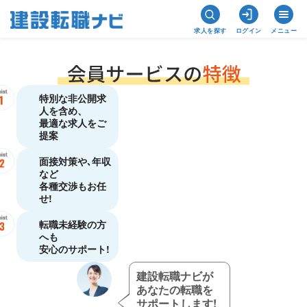
求人を探す
ログイン
メニュー
特別な非公開求
人を含め、
最適な求人をご
提案
面接対策や､年収
など
各種交渉もお任
せ!
転職未経験の方
へも
安心のサポート!
建設転職ナビが
あなたの転職を
サポートします!