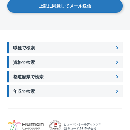
キャリアカウンセリングやその他ご相談に関す
上記に同意してメール送信
る面談の日時設定に関するご連絡
最適な求人情報のご案内・ご説明に関するご連
絡
各種問合せ・相談に対するご連絡
取引先企業（求人企業）への推薦対応（履歴
書・職務経歴書・推薦状など選考判断資料の提
出）
職種で検索
選考に至った際の、日時設定のご連絡、面接対
策・詳細に関するご連絡や合否結果の通知のご
連絡
資格で検索
取引先企業・提携企業(提携求人サイト運営会
社）との入社決定・契約締結に関する連絡業務
ご入社決定の場合、入社前後にかかわるフォロ
都道府県で検索
ー対応のためのご連絡
サービス満足度・ご意見などをうかがうアンケ
年収で検索
ートの送信（メール・ショートメール）や
アンケート集計結果の分析業務（サービス改
善・向上ポイントを把握するためのの集計・統
計が目的）
【2】転職支援に関する新たなサービスのご案内
【3】緊急事態が発生した際のご連絡
ヒューマンホールディングス
【4】法令に基づく対応(関連法規に基づくご転職後の在籍確認を
(証券コード:2415)子会社