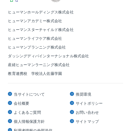
含む)
【5】当社に希望されたサービス（各種証明書の発行・福利厚
ヒューマンホールディングス株式会社
生・プレゼント等の発送なども含む）の提供
ヒューマンアカデミー株式会社
【6】取得した閲覧・登録・応募履歴等の情報を分析し、サービ
ヒューマンスターチャイルド株式会社
スの改善や開発、ご登録者の興味・関心に応じたサービス・求人
情報のご案内、広告配信などのマーケティング活動やアンケート
ヒューマンライフケア株式会社
調査
ヒューマンプランニング株式会社
【7】弊社もしくは弊社グループ会社の開催する研修・セミナー
等に関するご案内
ダッシングディバインターナショナル株式会社
【8】お預かりした個人情報の修正および更新
産経ヒューマンラーニング株式会社
◆ 提供について
ご提出いただいた個人情報は、法令に基づく場合や、以下を除
教育連携校 学校法人佐藤学園
き、ご本人の同意なく第三者へ提供することはございません。
※各種ダイレクトリクルーティングサービスを通じて転職活動を
された場合など他媒体を経由して弊社サービスを利用された方
当サイトについて
推奨環境
や、 他媒体を並行してご利用されていた方で、転職先が決定・
ご入社された場合、 次のとおり個人情報を第三者に開示する場
会社概要
サイトポリシー
合があります。 なお、該当するかどうかについては、ご利用の
よくあるご質問
お問い合わせ
サービスの利用規約等にてご確認いただくか、弊社担当者にお問
い合わせください。
個人情報保護方針
サイトマップ
<提供先>
利用者情報の外部送信