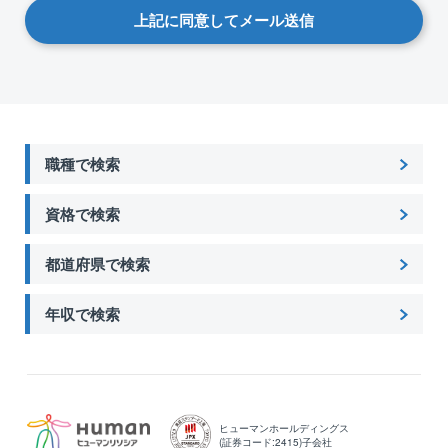
キャリアカウンセリングやその他ご相談に関す
上記に同意してメール送信
る面談の日時設定に関するご連絡
最適な求人情報のご案内・ご説明に関するご連
絡
各種問合せ・相談に対するご連絡
取引先企業（求人企業）への推薦対応（履歴
書・職務経歴書・推薦状など選考判断資料の提
出）
職種で検索
選考に至った際の、日時設定のご連絡、面接対
策・詳細に関するご連絡や合否結果の通知のご
連絡
資格で検索
取引先企業・提携企業(提携求人サイト運営会
社）との入社決定・契約締結に関する連絡業務
ご入社決定の場合、入社前後にかかわるフォロ
都道府県で検索
ー対応のためのご連絡
サービス満足度・ご意見などをうかがうアンケ
年収で検索
ートの送信（メール・ショートメール）や
アンケート集計結果の分析業務（サービス改
善・向上ポイントを把握するためのの集計・統
計が目的）
【2】転職支援に関する新たなサービスのご案内
【3】緊急事態が発生した際のご連絡
ヒューマンホールディングス
【4】法令に基づく対応(関連法規に基づくご転職後の在籍確認を
(証券コード:2415)子会社