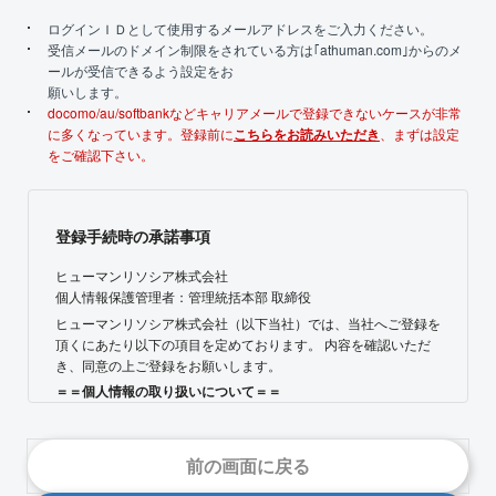
ログインＩＤとして使用するメールアドレスをご入力ください。
受信メールのドメイン制限をされている方は｢athuman.com｣からのメ
ールが受信できるよう設定をお
願いします。
docomo/au/softbankなどキャリアメールで登録できないケースが非常
に多くなっています。登録前に
こちらをお読みいただき
、まずは設定
をご確認下さい。
登録手続時の承諾事項
ヒューマンリソシア株式会社
個人情報保護管理者：管理統括本部 取締役
ヒューマンリソシア株式会社（以下当社）では、当社へご登録を
頂くにあたり以下の項目を定めております。 内容を確認いただ
き、同意の上ご登録をお願いします。
＝＝個人情報の取り扱いについて＝＝
◆ 利用目的について
ご提出いただいた個人情報は、以下の目的のために利用します。
【1】人材紹介サービス提供にあたって、以下に関する業務での
前の画面に戻る
利用