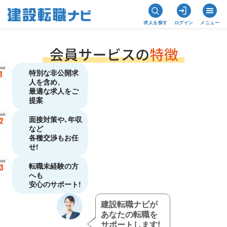
求人を探す
ログイン
メニュー
特別な非公開求
人を含め、
最適な求人をご
提案
面接対策や､年収
など
各種交渉もお任
せ!
転職未経験の方
へも
安心のサポート!
建設転職ナビが
あなたの転職を
サポートします!