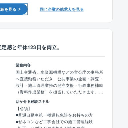
ワークライフバランスを整えられる環境です
管理現場支援、維持管理所長業務等に従事し、
詳細を見る
同じ企業の他求人を見る
スキルアップを行いながら経験を積んでいく。
■各維持管理業務の業務改善/効率化や品質向上
に繋がる企画立案/実行
■デジタルトランスフォーメーション等、業務
運用の改善に向けた企画/施策立案/運用の実施
定感と年休123日を両立。
【充実した働き方】
■フレックスタイム制度：導入有※配属組織によ
り、利用状況は異なります。
業務内容
■リモートワーク：NTTグループではリモート
国土交通省、水資源機構などの官公庁の事務所
ワークを推進しています。
へ直接勤務いただき、公共事業の企画・調査・
ご自宅もしくはサテライトオフィスでの業務
設計・施工管理業務の発注支援・行政事務補助
実施も可能です。
（資料作成業務）を担当していただきます。
活かせる経験スキル
■同社の特徴：
【こんな方々を募集】
【必須】
◇エネルギー×建築×ICTの統合エンジニアリン
■ベテラン層の平均年収は700万円～800万円
■普通自動車第一種運転免許をお持ちの方
グ企業◇
■土日祝休み（年間休日123日/完全週休2日制）
■ゼネコンなど工事会社での施工管理経験
同社は「企画/コンサルティング」「設計」「構
■残業少なめ（月20時間程度※R6年度実績）