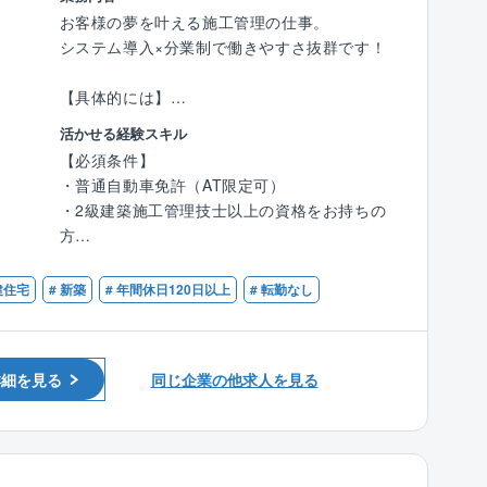
チャット機能で指示を出すことが可能。そのた
【入社後の成長ステップ】
す。
お客様の夢を叶える施工管理の仕事。
め、残業も少なめです。
入社後は導入研修で業界知識、商品理解、マナ
システム導入×分業制で働きやすさ抜群です！
ーを習得。
その後2～3カ月は教育担当が提案方法や図面、
【具体的には】
＜入社後の流れ＞
ローン手続きまで丁寧に指導します。
・営業からお客様を引き継ぎ、施工の打ち合わ
入社後の研修はOJT研修が中心。
未経験でも3カ月で初契約が一般的で、経験者
活かせる経験スキル
せ
マンツーマンで2カ月程研修を行い、導入研修
なら初月から契約獲得も可能です。
【必須条件】
・職人の手配や資材の発注を実施
で業務の流れや専門用語などを学びます。
・普通自動車免許（AT限定可）
・着工したら現場で品質・工程・安全管理を担
現場では、教えてくれるのを待っているだけで
【チーム組織構成】
・2級建築施工管理技士以上の資格をお持ちの
当
は成長スピードも遅いため、分からないことが
現在20代を中心に、20代～50代の幅広い年齢
方
・約3～4ヶ月で完成。引き渡しが無事に進め
あれば積極的に質問を行う姿勢がとても重要と
層が活躍中。
・木造住宅の施工管理のご経験をお持ちの方
ば、1案件完了！
なります。
先輩社員の多くが未経験で入社しており、20代
建住宅
# 新築
# 年間休日120日以上
# 転勤なし
まずは1件ずつ案件を対応し、徐々に担当案件
で責任者や店長へキャリアアップした社員も多
【歓迎条件】
【ポイント】
数を伸ばしていきます。毎月2件の完工を目標
数在籍しています！
・1級建築施工管理をお持ちの方
◆依頼主は地域に住むファミリー層や、建て替
に、お客様の想いをカタチにしていきましょ
また各支店に営業、設計、インテリアコーディ
え希望のシニア層など
う！
ネーター、現場監督、施工管理、技術事務、ア
詳細を見る
同じ企業の他求人を見る
◆各現場への確認・訪問回数は1日2～3件
フターメンテナンス、検査員が在籍していま
◆訪問先は車で1時間圏内
す。
◆並行して進める案件は6件程度
＜ここもPOINT＞
◆注文住宅と規格住宅の割合は7：3
★収入もキャリアもアップ