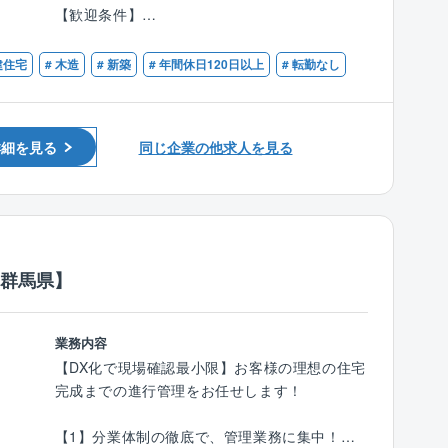
を最大化できます。
す。
【歓迎条件】
●商品力の強さ：高品質×高性能×低価格の“コミ
■営業の経験
コミ価格”住宅。競合他社との比較検討におい
＜仕事の魅力＞
■営業にチャレンジしたい方
建住宅
# 木造
# 新築
# 年間休日120日以上
# 転勤なし
て、常に優位性を保てる商材です。
◆お客様の理想を叶えるやりがい◆
■上昇志向、バイタリティのある方
「こんな家を建てたい」というお客様の理想を
■コミュニケーション能力がある方
秀光ビルドの営業は、集客力と商材力が揃って
叶えられることが、注文住宅設計の面白さ。
■頑張りを正当に評価してほしい方
いるため、未経験でも成果が出しやすく、経験
「子どもがのびのびと遊べる家が良い」「趣味
詳細を見る
同じ企業の他求人を見る
■オンとオフ、メリハリを持って働きたい方
者は「打席に立てば決まる」環境で、数字を爆
の部屋を作りたい」など希望はさまざまです！
発的に伸ばせます！
お客様と直接関わることができるからこそ、一
つひとつのこだわりを実現できるやりがいがあ
＜仕事の流れ＞
ります！
▼お客様の要望をヒアリング
／群馬県】
▼ご希望に合うプランの提案
〈チーム組織構成〉
▼見積書や契約書の作成、手続
20代～60代まで幅広い年齢層の社員が活躍中。
▼竣工時の立ち合い、引継ぎ
いずれの拠点も、明るい声が響き、活気にあふ
業務内容
▼お引渡し、アフターフォロー
れた雰囲気で、わからないことがあれば気軽に
【DX化で現場確認最小限】お客様の理想の住宅
質問できる環境が整っています。
完成までの進行管理をお任せします！
業務は明確に分業されており、設計、施工管
中途入社も多く、壁を感じることなく馴染むこ
理、アフターなどの専門スタッフと連携しなが
とができる環境です。
【1】分業体制の徹底で、管理業務に集中！
ら、営業はお客様対応に集中できます。