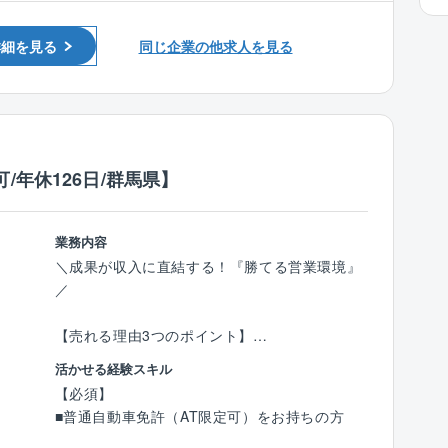
■建築設計のご経験
1人あたりの案件数は10件～15件程を担当。
■設計事務所でのご経験
お客様のご要望をもとに、住宅のコンセプトを
詳細を見る
同じ企業の他求人を見る
■建設業者、工務店、インテリア業界でのご経
決定。
験
見た目の美しさや機能性などを考慮しながら、
外観内装設計、図面作成、確認申請等を行いま
す。
/年休126日/群馬県】
＜入社後の流れ＞
入社後は、3カ月～半年間のOJT研修を通じて
業務を習得できます。
業務内容
■座学研修
＼成果が収入に直結する！『勝てる営業環境』
∟CADの使い方や打ち合わせ時のポイントを学
／
びます。
■先輩社員との同行
【売れる理由3つのポイント】
∟まずは図面のトレースなど簡単な業務からス
●完全反響型：毎月10～20組が来店、テレア
タート。
活かせる経験スキル
ポ、飛び込みは一切不要。
■独り立ちまでのサポート
【必須】
●成約率5～7割：購買意欲の高い前向きなお客
∟未経験者でも約1年で独り立ちが可能。
■普通自動車免許（AT限定可）をお持ちの方
様だけが商談相手。ムダな商談を削り、決定率
経験者にはスキルに応じた業務をお任せしま