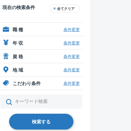
現在の検索条件
全てクリア
職 種
条件変更
年 収
条件変更
資 格
条件変更
地 域
条件変更
こだわり条件
条件変更
検索する