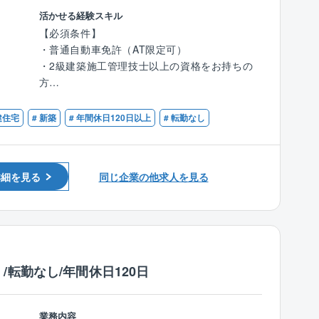
・営業：着工前までの打ち合わせ対応
〈男女比〉4：6
活かせる経験スキル
・インテリアコーディネーター：プレゼン資料
【稼げる！報酬システム】
【必須条件】
作成
＼実力に合った収入を、着実に大きく伸ばせる
≪商品ラインアップ≫
・普通自動車免許（AT限定可）
・メンテナンス担当：引き渡し後のフォロー
／
■ローコストで自由設計が可能な自由設計住宅
・2級建築施工管理技士以上の資格をお持ちの
…と分業制のため、施工管理は【原価・工程・
●契約金額に応じてインセンティブを支給
シリーズ
方
品質・安全管理】に注力できます！
●賞与は成果変動型で、1回200～400万円の実
■100種類以上の間取りや外観から選べる企画住
・木造住宅の施工管理のご経験をお持ちの方
績あり
宅シリーズ
建住宅
# 新築
# 年間休日120日以上
# 転勤なし
1人あたり、6案件程を担当。1案件あたり平均3
●平均年収989万円。社歴5年以上で年収1,000
【歓迎条件】
カ月～4カ月程です。
万円超のプレイヤーが多数活躍中
≪商品特長≫
・1級建築施工管理をお持ちの方
創業以来、商品に建築に必要なすべての費用を
【2】出張は一切なし！
【短期間でキャリア確率できる理由】
明確にして表示した「コミコミ価格品質」で提
詳細を見る
同じ企業の他求人を見る
現場は、配属店舗から車で1時間圏内。1日あた
＼数字を積み上げられる／
供。
り1～2件ほど回るため、移動の負担も少ない環
●商談数が多く、最短で経験値を獲得可能
100種類以上ある規格プラン集には、全て金額
境です。
●分業制による高い集中力で、成長スピードが
記載をする正直な会社です。
劇的に加速
【3】システム導入による効率化を進めていま
●昇格ポストが豊富：1年での所長昇格実績あり
また、フル装備の住宅や高気密、高断熱、オー
転勤なし/年間休日120日
す！
「稼げる」環境に加え、「成長を最大化」でき
ル電化の標準仕様、さらには独自に開発した耐
『ANDPAD』という業務支援システムを導入。
る点が最大の魅力です。
震、制震機能を備えた「SKダンパー」を採用し
現場に行かなくても施工状況を常に確認でき、
ており、より安心の住まいづくりを行っていま
業務内容