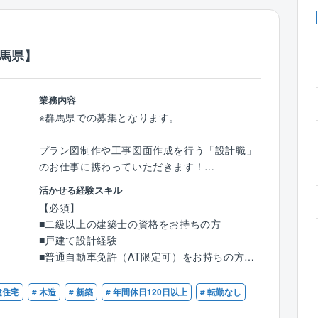
群馬県】
業務内容
※群馬県での募集となります。
プラン図制作や工事図面作成を行う「設計職」
のお仕事に携わっていただきます！
活かせる経験スキル
【具体的には】
【必須】
■CADを使った図面作成
■二級以上の建築士の資格をお持ちの方
■住宅や、小規模建築のプランニング、自由設
■戸建て設計経験
計、企画設計
■普通自動車免許（AT限定可）をお持ちの方
■各所申請業務など
※分業体制のため、設計業務のみに集中できま
【優遇条件】
建住宅
# 木造
# 新築
# 年間休日120日以上
# 転勤なし
す！
■CADオペレーターのご経験