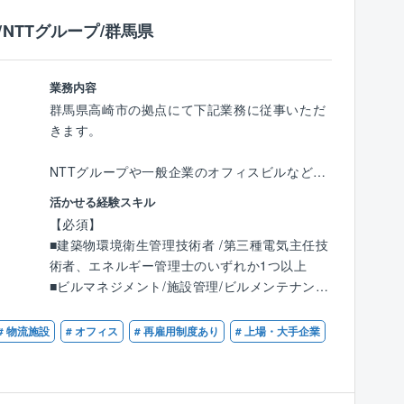
入社後に資格取得支援制度を利用し、資格を取
NTTグループ/群馬県
【働きやすい環境】
る社員がほとんど。
◆”残業はしない”方針
手当も支給される上、実績や経験に応じてキャ
業務システムアプリの導入により、いつでも
リアもアップ。頑張りが必ず報われる環境で
業務内容
どこでも施工状況を確認。
す。
群馬県高崎市の拠点にて下記業務に従事いただ
また、着工前の打合せは営業と分業している
さらに、現場の管理1件ごとにインセンティブ
きます。
ため残業削減に。
が支給されるため、担当した分だけ収入がアッ
プしていきます。
NTTグループや一般企業のオフィスビルなどの
◆インセンティブで頑張りを還元
建物維持管理業務/コンサル業務の実施、統括管
賞与やインセンティブがモチベーションに！
★効率的に業務を管理
活かせる経験スキル
理や設備管理業務を担当いただきます。
頑張りをきちんと評価する体制があります◎
現場の巡回や資料作成・整理など、業務時間を
【必須】
圧迫することが多い施工管理職。
■建築物環境衛生管理技術者 /第三種電気主任技
【具体的には】
同社では、各現場を効率的に管理できるよう、
術者、エネルギー管理士のいずれか1つ以上
■お客様事業を理解し経営課題に関するファシ
施工管理アプリシステム『ANDPAD』を導入。
■ビルマネジメント/施設管理/ビルメンテナンス
リティ関連改善提案
直接現場へ行かなくても、いつでもどこでもス
業に従事し、マネジメント経験のある方
■建物・設備に関する投資修繕計画やエネルギ
ケジュール・現状の把握が可能なため、移動に
■大規模ビルでのマネジメント経験や設備管理
# 物流施設
# オフィス
# 再雇用制度あり
# 上場・大手企業
ーマネジメント
時間を取られることなく、業務を進めることが
業務の現場(副)責任者経験を有する方
■入居テナント対応
できます。
【歓迎】
■協力会社対応
また、働き方次第では残業ゼロで帰ることも！
■大型施設での所長クラスのご経験
※ブロック支店によるバックヤード業務、維持