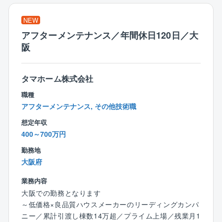
残業時間の徹底管理や、最新技術を導入した生産性の
向上等を進め、完全週休二日、年間休日127日を実現し
NEW
ています。
アフターメンテナンス／年間休日120日／大
繁忙期、閑散期の波はございますが、残業時間も平均3
阪
0時間程度と、業務とプライベートを両立できる環境が
整っております。
タマホーム株式会社
■再雇用制度あり
職種
定年退職は、満60歳（第1定年）満65歳（第2定年）が
アフターメンテナンス, その他技術職
定められており自由に選択可能です。また、人事会議
の認定を受けることで、満65歳以降、最長満70歳まで
想定年収
嘱託社員として就業可能のため、長く就業していただ
400～700万円
くことは可能でございます。
勤務地
大阪府
【同社について】
業務内容
■同社は1968年に海峡に架ける長大吊り橋技術の研究
大阪での勤務となります
グループを元として設立され、以来世界水準の長大橋
～低価格×良品質ハウスメーカーのリーディングカンパ
梁設計技術が国際市場で高く評価されています。
ニー／累計引渡し棟数14万超／プライム上場／残業月1
■同社はタイ王国鉄道改良計画を皮切りに、吊り橋を中