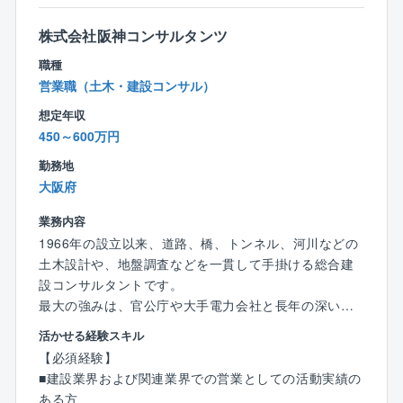
とに働き方や制度を柔軟にアップデートし、ライフス
・出産お祝い金：1人目30万／2人目50万／3人目以降2
テージが変わっても安心して長く働ける環境づくりを
株式会社阪神コンサルタンツ
00万
行っています。
・結婚祝い金10万円
職種
【同社の特徴・魅力】
営業職（土木・建設コンサル）
■長期活躍できる環境あり
◎同社は、「はたらく人々を幸せに。」をパーパスに
想定年収
・定年：68歳
掲げ、ブランディング、データソリューション、プレ
450～600万円
・退職一時金制度あり
イスソリューションと手段も様々。
勤務地
◎『日経ニューオフィス賞』を20回以上受賞するな
■キャリアパス
大阪府
ど、デザイン性が高いだけでなく、そのオフィスで
入社4～6年 主任・次席 500万～900万円
「はたらく人々を幸せに」するプロジェクトを手掛け
業務内容
入社5年～10年 750万～1,500万円
ています。
1966年の設立以来、道路、橋、トンネル、河川などの
◎業界でもデザイン力が高いと言われており、コンペ
土木設計や、地盤調査などを一貫して手掛ける総合建
■資格取得時の報奨金制度
で案件を獲得できることも多いです。
設コンサルタントです。
・一級建築士：100万円
◎同社はワークライフバランスの実現に力を入れてお
最大の強みは、官公庁や大手電力会社と長年の深い信
・1級土木施工管理技士、マンション管理士、管理業務
り、週休2日（土日休み）に加え「ノー残業デー」や
頼関係を築いていること。その結果、創業から一度も
主任者：20万円
「バースデー休暇」年に1回取得できる5日連続休暇＝
活かせる経験スキル
赤字を出したことがない「完全黒字経営」を続けてい
・二級建築士、1級建築施工管理技士：15万円
「VOYAGE」制度も導入。疲弊することなくしっかり
【必須経験】
ます。景気の波に左右されない盤石な経営基盤がある
・その他、宅地建物取引士なども報奨金対象あり
と働けます！
■建設業界および関連業界での営業としての活動実績の
ため、社員が将来の不安なく、安心して長く働ける環
さらに産休・育休の取得実績も多数と長く働き続ける
ある方