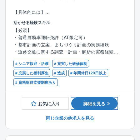
【具体的には】
・まちづくり支援全般：都市構造や土地利用のマスタ
活かせる経験スキル
ープラン策定、景観・ランドスケープデザイン、まち
【必須】
づくり活動支援、コミュニティデザイン
・普通自動車運転免許（AT限定可）
・地域に合わせた提案：人口減少、高齢化、自然災害
・都市計画の立案、まちづくり計画の実務経験
の激甚化など社会情勢を踏まえ、各市町村の状況を調
・道路交通に関する調査・計画・解析の実務経験
査・分析し、地域に最適なまちづくりの提案
・面整備（企業用地・住宅用地・公園緑地・スポーツ
※3D都市モデルや人流データなど、情報のデジタル化
# シニア歓迎・活躍
# 充実した研修体制
施設・景観デザインなど）の調査・計画・設計の実務
に対応した新技術を積極的に活用しています。
経験
# 充実した福利厚生
# 造成
# 年間休日120日以上
※使用ソフト：QGIS、イラストレーター
# 資格取得支援制度あり
【優遇】
案件詳細
・技術士（都市及び地方計画）
・元請け：下請け＝ ほぼ100％： 0％
・RCCM（都市計画及び地方計画）
お気に入り
詳細を見る
・主な受注先：都府県、市町村
・近年同社で力を入れている案件：都市計画基礎調
同じ企業の他求人を見る
査、立地適正化計画、都市計画マスタープラン策定な
ど
・直近の実績：都市計画基礎調査、都市計画区域見直