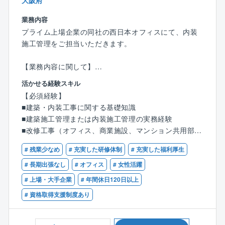
大阪府
業務内容
プライム上場企業の同社の西日本オフィスにて、内装
施工管理をご担当いただきます。
【業務内容に関して】
オフィスビルや商業施設の内装工事案件(元請け)をメイ
活かせる経験スキル
ンとした施工管理業務全般(安全管理、工程管理、コス
【必須経験】
ト管理、資材管理、施工者の手配、等)をお任せいたし
■建築・内装工事に関する基礎知識
ます。
■建築施工管理または内装施工管理の実務経験
■改修工事（オフィス、商業施設、マンション共用部
携わる案件は、都心近郊の工事案件がメインの為、基
等）の経験
本日帰りで対応し、通勤できない現場は出張ベースで
# 残業少なめ
# 充実した研修体制
# 充実した福利厚生
■協力会社や社内外との調整・進捗管理経験
対応します。
# 長期出張なし
# オフィス
# 女性活躍
大規模な案件の場合は、2名以上の体制で業務を行い、
【必須資格】
# 上場・大手企業
# 年間休日120日以上
工事工期は約3か月～半年程度の案件が比較的多いで
■1級施工管理技士資格
す。
# 資格取得支援制度あり
凸版印刷は、自社の先端技術を応用し独自開発した建
【歓迎経験】
装材メーカーという立場で、企画提案～設計～施工ま
■オフィス専有部・共用部、マンション共用部等の改修