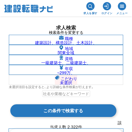
求人を探す
ログイン
メニュー
求人検索
検索条件を変更する
職種
建築設計、構造設計、土木設計、
地域
関東全域
資格
一級建築士、二級建築士、
大阪府の求人検索結果一覧
年収
~299万、
こだわり
未選択
未選択項目を設定すると､より詳細な条件検索が行えます｡
検索結果 2,322 件
この条件で検索する
現在の検索条件
該
当求人数
2,322
件