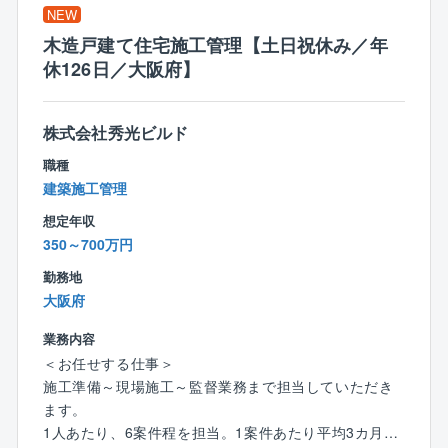
▼竣工時の立ち合い、引継ぎ
NEW
■大阪と東京で7ユニットに分かれた組織構成です。
▼お引渡し、アフターフォロー
（1ユニット：5～8名）
木造戸建て住宅施工管理【土日祝休み／年
■内訳
休126日／大阪府】
業務は明確に分業されており、設計、施工管理、アフ
意匠設計：5ユニット、内装設計：2ユニット
ターなどの専門スタッフと連携しながら、営業はお客
様対応に集中できます。
株式会社秀光ビルド
【働き方】
裁量度の高い働き方が可能です
職種
【稼げる！報酬システム】
■完全週休二日
建築施工管理
＼実力に合った収入を、着実に大きく伸ばせる／
■フレックスタイム制
●契約金額に応じてインセンティブを支給
想定年収
■状況に応じてリモートワークの実施を可
●賞与は成果変動型で、1回200～400万円の実績あり
350～700万円
※案件が全国で発生するため日帰りでの出張は盛んに生
●平均年収989万円。社歴5年以上で年収1,000万円超の
じます
勤務地
プレイヤーが多数活躍中
大阪府
【同社強み】
【短期間でキャリア確率できる理由】
■研究施設に専門特化した国内唯一の建築設計・デザイ
業務内容
＼数字を積み上げられる／
ン事務所。研究開発・イノベーションの分野に特化し
＜お任せする仕事＞
●商談数が多く、最短で経験値を獲得可能
ています
施工準備～現場施工～監督業務まで担当していただき
●分業制による高い集中力で、成長スピードが劇的に加
■その専門知識にはクライアントの信頼も厚く、この分
ます。
速
野では大手組織事務所の追随を許さない業界トップク
1人あたり、6案件程を担当。1案件あたり平均3カ月～
●昇格ポストが豊富：1年での所長昇格実績あり