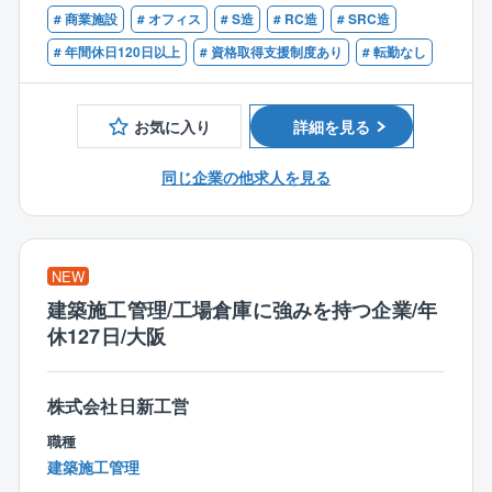
※上記が部門業務となりますが、ご入社いただく方のス
に応じた最適な基礎工法の選定は、設計現場において
# 商業施設
# オフィス
# S造
# RC造
# SRC造
キルに合わせて、最初の業務を設定します。
【歓迎】
も高度な判断を要する領域です。
徐々に業務の幅を広げていただき、将来的にはお一人
■一級建築士
# 年間休日120日以上
# 資格取得支援制度あり
# 転勤なし
で対応いただけるようスキルアップいただければと考
■構造設計一級建築士
「コストを抑えたいが判断基準がない」
えています。
「検討に十分な時間が取れない」
お気に入り
詳細を見る
【求める人物像】
「地域特性や商慣習が分からない」
■働き方
■真面目に楽しく仕事に向き合える方
そうした課題に対し、構造設計者の立場から本質的な
同じ企業の他求人を見る
・改装店舗の現地確認が必要な場合だけ出張が発生し
仕事はちゃんとやるが多少のユーモアもある方が理想
解決策を提供しています。
ますが、月に1回程度です。
です。
・土日祝に緊急の修繕が必要になった場合は、業者に
■仕事を通じて自己実現ができる方
特に、杭基礎に特化したコンサルティングは、日本国
直接連絡する仕組みになっております。（店舗は365日
スキルや自分自身を磨くことで人生そのものを豊かに
内でも極めて希少なポジションです。
NEW
営業のため）
していただきたいと思っています。
特定の工法や業者に依存しない独立した立場だからこ
稀に部門メンバーが電話対応する必要もありますが、
■自分の仕事の幅を狭めない方
建築施工管理/工場倉庫に強みを持つ企業/年
そ、クライアントにとって最適な意思決定を支援する
月に数回ぐらいですので、土日祝はお休みいただけま
例えば、技術的な知識の習得、マネジメントスキルの
休127日/大阪
ことが可能です。
す。
習得など新しいことにもチャレンジしていただきたい
1件の提案が数千万円～数億円規模のコスト削減につな
・同社平均残業時間は30時間程度です。
です。
がるケースも多く、技術担当としての介在価値や社会
株式会社日新工営
ただし、今回新たにお一人ご入社していただくこと
的インパクトをダイレクトに実感できる環境です。
で業務の分担ができ、20時間程度に減らせる見込みで
職種
す。
建築施工管理
【入社後について】