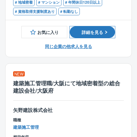
・新築案件を対応（改修は1割未満）
時間も大切にできます。
# 地域密着
# マンション
# 年間休日120日以上
■一級、二級建築士のご資格をお持ちの方
・エリア：大阪7割、兵庫3割
■1級、2級建築施工管理技士のご資格をお持ちの方
# 資格取得支援制度あり
# 転勤なし
・規模：5億円～10億円など
柔軟な働き方をサポート
・週2日までのリモートワークや、コアタイム（10:0
＜働き方＞
0〜16:30）に合わせた時差勤務制度を導入。自分のペ
お気に入り
詳細を見る
・年休120日／残業平均25時間
ースで無理なく働けます。
・直行直帰：可
同じ企業の他求人を見る
┗現場で進捗書の作成ができる環境を整備。ほぼ全員
・転勤なし、大阪に腰を据える
が直行直帰しています。
営業部門の担当部署は大阪のみ。転勤の心配をするこ
・休日：代休/振替休日を所長から推奨。
となく、お気に入りの街で長くキャリアを築いていけ
・体制：複数体制
ます。
NEW
┗現場担当者を複数（3名）で組み、業務負担を軽減し
建築施工管理職/大阪にて地域密着型の総合
ております。
【組織】
建設会社/大阪府
・幅広い年齢の社員が在籍しており、仕事中でも冗談
・社員の考えを尊重されており、社長自ら「何か最近
を交えた会話を行いつつ和やかな雰囲気のもと業務を
困っていることや意見はある？」と声をかけることも
遂行しています。
矢野建設株式会社
多く、技術を次世代へ継承していくプログラムがあっ
・資格取得に向けた講座代は半額負担。合格した場
職種
たりと長期的な目線で社員を大切にされている企業様
合、全額負担します。
建築施工管理
です。
【同社の特徴】
想定年収