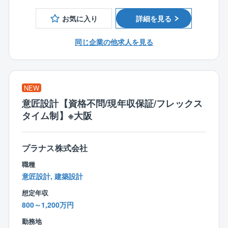
日々取り組んでいます。
【案件エリアに関して】
お気に入り
詳細を見る
■関西圏（大阪、兵庫、京都、滋賀）の工場地帯の案件
が中心となります。
同じ企業の他求人を見る
【部門構成/大阪支店】
■42名
※内訳：10代1名、20代11名、30代8名、40代5名、50
NEW
代10名、60代3名、70代4名
意匠設計【資格不問/現年収保証/フレックス
タイム制】※大阪
【同社の特徴】
〈ポテンシャル層にむけた手厚いフォロー体制完
備！〉
プラナス株式会社
■入社後に担当する施工管理の仕事は、建築現場におい
職種
て監督的な立場にあります。日々専門的な知識や経験
意匠設計, 建築設計
が必要となりますが、「最初はゼロからスタートすれ
ばいい」と考えています。そのため、先輩がしっかり
想定年収
フォローいたします。
800～1,200万円
勤務地
〈具体的なポテンシャル層向けの制度〉