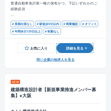
※現場でのメンテナンス業務は委託
国土交通省の「長期優良住宅化リフォーム推進事業」
普通自動車免許第一種の保有かつ、下記いずれかのご
や脱炭素社会の実現に向けた良質な住宅ストックの確
経験必須
【東証プライム上場/回転ずし最大手の「スシロー」運
保のために市場は今後も伸びていく予想がされていま
営会社/本社勤務で転勤無】
す。
[1]ビルマネジメント・ファシリティマネジメント
# 長期出張なし
# 駅徒歩5分以内
# 商業施設
# オフィス
同社も住宅着工件数に伴いニーズが拡大しておりま
商業施設やオフィスビルなどにおいて、複数拠点の設
■同ポジションの魅力
す。
備管理計画の策定や協力会社・委託業者のマネジメン
# 年間休日120日以上
# 転勤なし
・内勤業務中心
ト経験がある方
⇒出張は月に1回程度です！（改装店舗の現地確認が
【福利厚生】
必要な際・別途近隣店舗視察の機会も有り）
お気に入り
詳細を見る
住宅手当、子ども同伴勤務制度、半日/時間単位有給休
[2]発注者側のファシリティマネジメント（総務部等）
・店舗設備管理の経験はもちろん、ビルメンテナン
暇制度など福利厚生の充実度向上を図っております。
事業会社の総務部門や自治体において、複数拠点の設
ス・ビルマネジメント・施設管理（特に飲食店が入る
同じ企業の他求人を見る
備管理やメンテナンス対応に従事された経験がある方
ような施設）・施工監理等、様々な経験を活かして、
【同社について】
発注者側で働いていただけます！
「より良いものをより安く提供することにより 社会
[3]店舗メンテナンスの経験
に奉仕する」を経営方針に、注文住宅事業を中核とし
店舗設備のメーカーやメンテナンスサービス会社の本
■具体的には
NEW
て、戸建分譲事業、リフォーム事業、集合住宅事業、
部部門において、サービス部門の管理・統括などのマ
・受変電設備、浄化槽、消防設備等の保守点検業者等
マンション事業、保険代理店業、家具/インテリアなど
ネジメント経験がある方
建築構造設計者【新規事業推進メンバー募
の管理
にも取り組んでいます。
集】※大阪
・改装内容、工事コストの取りまとめ、図面作成及び
新築住宅着工件数No.1を目指しています。
[4]店舗運営会社での経験
現場監理
外食・小売などのチェーンストア企業の本部部門にお
・既存店への新規設備導入の図面作成及び工事コスト