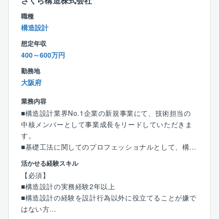
さくら構造株式会社
いて、設備管理やメンテナンス業務の企画・運営経験
と工程管理
がある方
職種
・店舗から入る緊急メンテナンスの初期対応サポー
構造設計
ト、手配先の案内（通常は店舗から委託業者に直接連
【歓迎条件】
絡するフローです）
想定年収
・マルチタスク対応の経験が豊富な方
・修繕業者、メーカーとの定期的な打ち合わせの対応
400～600万円
・店舗の建築、電気、給排水、空調換気など幅広い機
（コスト管理、進捗管理、予防のための施策立案な
器の修繕、保全の知識がある方
勤務地
ど）
・CAD（JW-CAD or Auto CAD） を使用し図面の作成
大阪府
・建物、設備面でのお客様や従業員の安全対策（施設
や修正作業ができる方
の安全点検および是正業務の管理）
業務内容
・建築士資格保持者
・店舗の保守性・安全性向上に向けた仕様変更や新技
■構造設計業界No.1企業の新規事業にて、技術担当の
術・新設備の検証および導入検討
中核メンバーとして事業成長をリードしていただきま
・設計会社・施工会社・メーカーの選定基準策定およ
す。
び評価
■基礎工法に関してのプロフェッショナルとして、構造
設計者に対して基礎工法を提案していただきます。
※入社時はご経験やスキルに合わせて業務を設定し、
活かせる経験スキル
徐々に業務の幅を広げていただきます。
【必須】
【新規事業について】
※改装店舗の現地確認のため、月0〜1回程度の出張が発
■構造設計の実務経験2年以上
同社は、建築物の基礎工法選定とコスト最適化を「中
生します。（基本的に日帰りまたは1～2泊程度）
■構造設計の経験を設計行為以外に役立てることが嫌で
立的な立場」で支援する、日本でも前例の少ない専門
はない方
サービスを展開しています。建物の用途・規模・立地