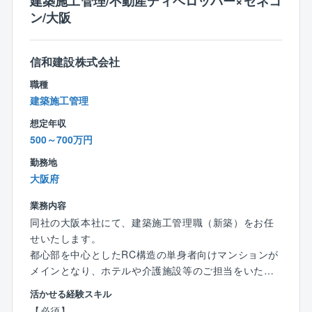
建築施工管理/不動産ディベロッパー×ゼネコ
★案件数は月平均3～4件で、期間は1件あたり平均2ヶ
ン/大阪
月程度です。
★元請けとして、コンペで獲得したクライアントから
の厚い信頼の元に、自社でトータル管理を行っていま
信和建設株式会社
す。
職種
【ポジションの魅力】
建築施工管理
■メンバーと連携して案件を進めるため、施工管理の仕
想定年収
事に集中できます。
500～700万円
■引き渡しまで一貫して担当するため、お客様の感動と
共に「ありがとう」を直接いただけます。
勤務地
■社内や社外の協力会社など複数社を取り仕切る必要が
大阪府
あるので、ファシリテート力を伸ばせます。
業務内容
■工程作成から引き渡しまでを一貫して管理します。
同社の大阪本社にて、建築施工管理職（新築）をお任
様々なデザインを経験しながらコンプラ遵守や工程・
せいたします。
安全・品質の管理など、さまざまな知識を深められる
都心部を中心としたRC構造の単身者向けマンションが
点が魅力です。
メインとなり、ホテルや介護施設等のご担当をいただ
きます。
【働き方】
活かせる経験スキル
ワークライフバランスの実現に力を入れており、産
【必須】