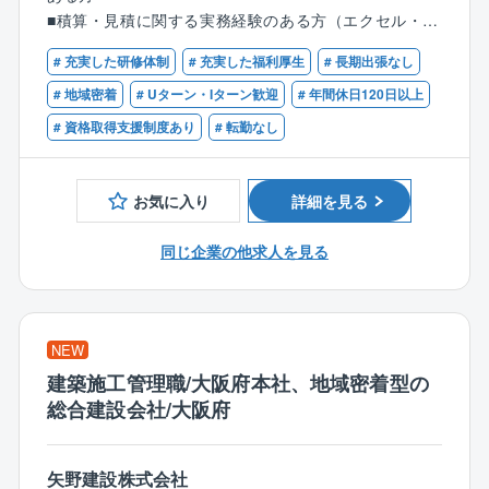
境が整っています。
【同社について】
ことができる環境を用意しています。
■積算・見積に関する実務経験のある方（エクセル・ワ
マンションのみならずガレージハウスから介護施設、
ード使用必須）
【建設系コンサルタント分野（地盤調査・土木設計な
ホテルまで幅広く事業展開しており、施工管理者は
# 充実した研修体制
# 充実した福利厚生
# 長期出張なし
■普通自動車運転免許証をお持ちの方
ど）における、官公庁や電力会社向けへの提案営業】
様々な業態の案件を手掛けることができます。
# 地域密着
# Uターン・Iターン歓迎
# 年間休日120日以上
をご担当いただきます。
スパイダープラスやSmartHR等といったITツールの活
【歓迎するスキル・経験】
# 資格取得支援制度あり
# 転勤なし
用にも積極的に取り組み、最先端の技術を駆使しなが
建設コンサルタント業界での営業としての活動実績の
■具体的な仕事内容
ら効率的な業務、そして自己のスキルアップの機会の
ある方
発注機関（官公庁・電力会社など）への営業活動
習得を図ることに挑戦しています。
お気に入り
詳細を見る
入札情報収集および応札対応
また、社内で”スキルマップ”を導入しており、施工管理
契約関係書類作成や積算および見積書作成などの営業
者として成長していくためのスキルを可視化し、将来
同じ企業の他求人を見る
事務的作業
的な所長へのステップアップを支援している他、資格
支援制度、勉強会、メンター制度など、ポテンシャル
【働き方】
社員をサポートする体制も充実しています。
・7時間半勤務で、コアタイム10:00～16:30の時差勤
NEW
務制度あり
【特徴、魅力ポイント】
建築施工管理職/大阪府本社、地域密着型の
・年間休日126日。土日祝休み。
■信和グループの傘下に位置する企業であり、グループ
総合建設会社/大阪府
・転勤無し
には不動産や設計事務所を持つため、受注が安定して
・長期出張もほとんど無し。あっても数日程度の現場
おります。
出張のみ。
■定年は68歳。定年後も再雇用制度があり長く勤務いた
矢野建設株式会社
・リモートワーク制度有り 週2回まで、利用可能で
だけます。