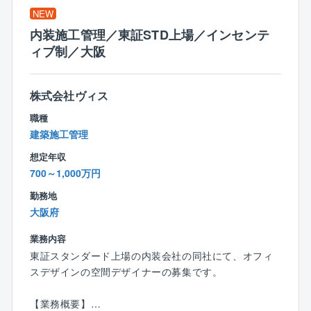
し、地区計画見直し
NEW
内装施工管理／東証STD上場／インセンテ
【ワークライフバランス】
ィブ制／大阪
・残業時間
各部署、時期によって異なりますが、平均的な残業時
間は月10時間程度です。
株式会社ヴィス
【同社の特徴】
職種
■無借金経営、自己資本率75％超えの安定した経営基盤
建築施工管理
を誇り、既存事業だけではなく、施設運営等の新規事
想定年収
業にも積極的に挑戦し、安定と成長投資の両軸の経営
700～1,000万円
を行っております。
■同社の主要顧客は官公庁（国、地方自治体等）です
勤務地
が、特に創業から西日本エリア（中四国～九州）では
大阪府
多くの実績を有している為、安定して案件獲得をして
業務内容
います。
東証スタンダード上場の内装会社の同社にて、オフィ
■技術士の有資格者や経験豊富な社員が多く、技術力を
スデザインの空間デザイナーの募集です。
評価され、リピート顧客が多い事が同社の特徴です。
■在籍する技術士の多さは、企業の技術力の高さの証明
【業務概要】
に繋がる為、業務時間内での時間を確保し、先輩社員