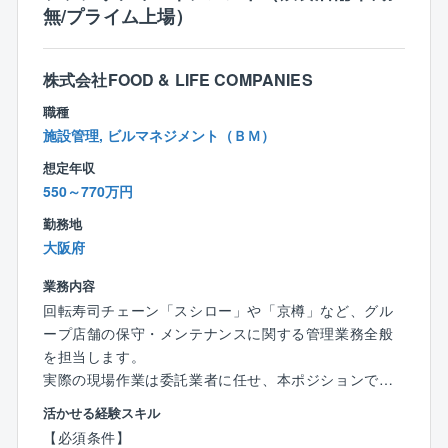
無/プライム上場）
【働き方】
年間休日120日、残業は月あたり10～20時間程度とな
株式会社FOOD & LIFE COMPANIES
ります。
職種
入社後の研修も徐々に充実化を図っており、育成にも
施設管理, ビルマネジメント（ＢＭ）
力をいれています。
想定年収
【インセンティブについて】
550～770万円
昨年度実績は49万円となっており安定的な働き方か
勤務地
つ、稼ぐことも可能な職場となります。中には100万円
大阪府
を超える方もおります！
業務内容
＼キャリアアップについて／
回転寿司チェーン「スシロー」や「京樽」など、グル
メンテナンス担当としてご経験を積んでいただいた後
ープ店舗の保守・メンテナンスに関する管理業務全般
に、リフォーム営業や戸建て営業など、別職種へキャ
を担当します。
リアアップ、キャリアチェンジいただくことも可能で
実際の現場作業は委託業者に任せ、本ポジションでは
す！
本社での内勤管理業務を中心に、多岐にわたる調整や
活かせる経験スキル
戦略立案に従事いただきます。
【リフォーム業界の将来性】
【必須条件】