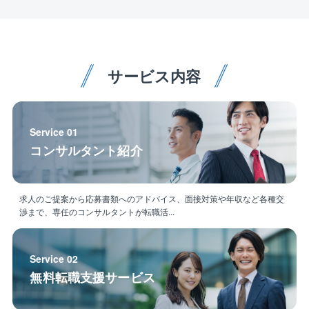
ナンス、検査員が在籍しています。
出張もなく、地域に根差して腰を据えて働けます。
◆「管理」業務だけに集中できる分業体制
あなたは【原価/工程/品質/安全管理】にのみ注力して
サービス内容
ください！
着工前の打ち合わせは営業が、設計図面やアフターフ
ォローは他部署が担当。
無駄な業務や着工後の大幅な図面変更は最小限で定時
Service 01
退社も目指せます♪
コンサルタント紹介
◆【年間休日126日】建設業界では希少な「完全週休2
日制」
求人のご提案から応募書類へのアドバイス、面接対策や年収など各種交
土日祝が休み（基本）の完全週休2日制！
渉まで、専任のコンサルタントが転職活...
年末年始や夏季休暇も取得でき、有給もしっかり取る
文化が
根付いています。
Service 02
無料転職支援サービス
＼経験者優遇！年収1,000万円超も視野に／
月給35万円以上スタート。残業代は100%全額支給。