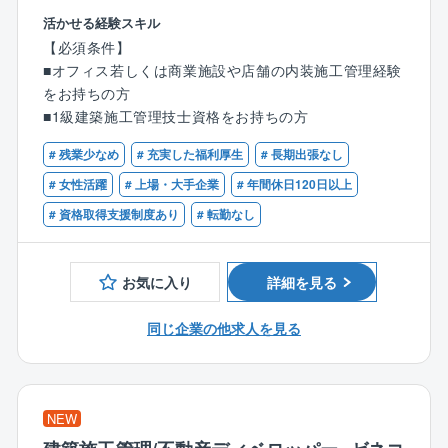
様々なクライアントの安心と感動を担保する、オフィ
が育成に携わっています。会社として資格取得をバッ
活かせる経験スキル
スの内装現場施工管理を担当していただきます。
クアップする体制が整っています。
【必須条件】
■オフィス若しくは商業施設や店舗の内装施工管理経験
【ミッション】
《社風》
をお持ちの方
お付き合いするお客様が多くなり、金額の大きな業務
■人を大切にする社風で、社員定着率が高く長く働き易
■1級建築施工管理技士資格をお持ちの方
も増えてきています。
い環境がございます。◎平均勤続年数：17.8年、平均
同社の強みである品質や安全を担保し、価値を提供し
年齢：45.3歳
# 残業少なめ
# 充実した福利厚生
# 長期出張なし
続けることがミッションです。
# 女性活躍
# 上場・大手企業
# 年間休日120日以上
また社員数・案件数が増える中で、経験生かしリーダ
# 資格取得支援制度あり
# 転勤なし
ーとして自身で協力会社を主体的にコントロールいた
だくことを期待しています。
お気に入り
詳細を見る
【業務詳細】
■現地調査
同じ企業の他求人を見る
■工事工程作成
■協力会社との打ち合わせ
■ビル管理会社と打ち合わせ調整
■現場監理業務
NEW
■検査、お引き渡し、アフターフォロー