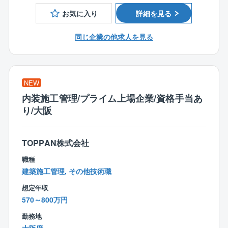
＜働き方＞
お気に入り
詳細を見る
・年休120日／残業平均25時間
・直行直帰：可
同じ企業の他求人を見る
┗現場で進捗書の作成ができる環境を整備。ほぼ全員
が直行直帰しています。
・休日：代休/振替休日を所長から推奨。
・体制：複数体制
NEW
┗現場担当者を複数（3名）で組み、業務負担を軽減し
内装施工管理/プライム上場企業/資格手当あ
ております。
り/大阪
・社員の考えを尊重されており、社長自ら「何か最近
困っていることや意見はある？」と声をかけることも
TOPPAN株式会社
多く、技術を次世代へ継承していくプログラムがあっ
職種
たりと長期的な目線で社員を大切にされている企業様
建築施工管理, その他技術職
です。
想定年収
・本物の『ものづくり』技術で高い信頼と多数の施工
570～800万円
実績！ ※参照 https://yano-const.co.jp/category/wo
勤務地
rks-arch/