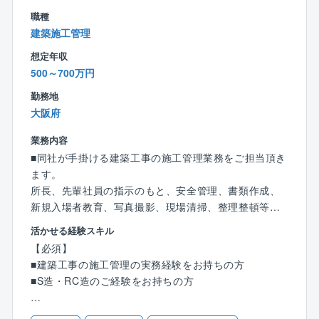
す。
■原則転勤がなく、工事範囲は大阪であれば大阪市内が
職種
・月平均残業20H程度
ほとんど、東京であれば東京神奈川近辺です。
建築施工管理
・残業時間を抑えられている理由
工事部の平均残業は25時間。
想定年収
社長や取締役員も実務を行うため、営業職や事務職な
■出産祝金1人目30万、2人目50万、3人目以降200万円
500～700万円
どの人員が少なく、技術者一人当たりのノルマが低く
支給といった高額手当や、配偶者の人間ドック受診負
設定でき、残業時間を抑えることができています。
勤務地
担、万が一の際の所得補償保険など、ご家庭がある方
・休日出勤はほとんど無し
大阪府
にも手厚い福利厚生も魅力です。
発生したとしても年間3～4日程度で、後日代休取得が
また、資格取得促進制度を設けており、学費助成金の
業務内容
できます。
支給や受験料の返還、1級建築施工管理技士合格で15万
■同社が手掛ける建築工事の施工管理業務をご担当頂き
円、2級建築施工管理技士合格で10万円の報奨金などが
ます。
【求人の魅力（アピールポイント）】
ございます。
所長、先輩社員の指示のもと、安全管理、書類作成、
・圧倒的な経営安定性
■現場所長のスキルがあれば、1物件次席や係員として
新規入場者教育、写真撮影、現場清掃、整理整頓等の
1966年の設立以来、ずっと黒字経営を継続中！顧客は
同社の施工方法を学んだ後、所長として現場を管理し
業務を行っていただきます。
官公庁や大手電力会社などのため、景気の波に左右さ
ていただきます。
活かせる経験スキル
れない強固な事業基盤があります。
■現場所長のスキルが無いポテンシャル層であれば、ス
【必須】
＜案件について＞
キルマップに従いOJT教育を受ける流れとなります。
■建築工事の施工管理の実務経験をお持ちの方
・自社開発マンション施工、設計施工オーダーメイド
理想のワークライフバランス
■S造・RC造のご経験をお持ちの方
案件、大型新築マンション、学校、病院、事務所など
・年間休日126日（土日祝休み）に加え、実働は短めの
・民間：官公庁＝５：５(自社案件1～2割)
7.5時間。残業は月平均20時間程度と、プライベートの
【歓迎】