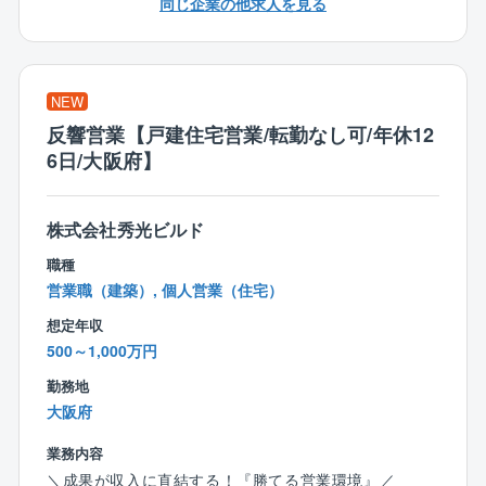
同じ企業の他求人を見る
■企業の研究所/本社/イノベーション施設などに対し
以上より、OJTはもちろん、現場で活かせる知識取得
て、企画提案、設計、工事監理まで一気通貫で実施い
の座学研修、施工管理を行っていくうえで必要となる
たします。
資格合格のための講習、とポテンシャル層に対し手厚
※構造は様々ですが、鉄骨が多くを占めます。
NEW
いサポートが整っております。
反響営業【戸建住宅営業/転勤なし可/年休12
★チームでプロジェクトを進めていきます！
〈等級、役職に応じて高年収提示可能！〉
6日/大阪府】
建築設計者だけでなく元研究者、クリエイティブディ
■賞与に関して、最低保証額として5ヶ月分が支給され
レクター、インテリアデザイナー、グラフィックデザ
ます。
イナーなど様々な分野のプロフェッショナルが互いの
株式会社秀光ビルド
加えて、業績に応じる形にはなりますが、直近9～10か
強みを生かしあいながらプロジェクトを進めていきま
月分支給実績がございます。そのため、大手ゼネコン
職種
す！
に負けない年収提示を行うことが出来ます。
営業職（建築）, 個人営業（住宅）
★設計者としてのやりがいを感じられる仕事です！
想定年収
〈創業以来、黒字経営継続中！〉
実際に使うユーザー（研究者）に直接ヒアリングやワ
500～1,000万円
■同社は創業43年目となり、創業以来黒字経営を継続し
ークショップをしながら、企業のイノベーションを支
ております。
勤務地
える空間を共に創っていきます。
■要因といたしましては、主要なお客様は日本トップメ
大阪府
ーカーとなっているため、継続的に案件を受注するこ
【案件について】
とが出来ます。
業務内容
■研究施設（実験室）はもちろん、オフィス、カフェ、
＼成果が収入に直結する！『勝てる営業環境』／