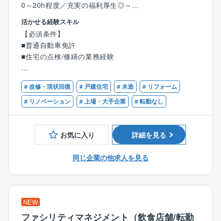
0～20h程度／充実の福利厚生◎～
心としてアメリカ、ヨーロッパ、南米、アフリカ、中
国、韓国、ベトナムなどで数多くのプロジェクトに参
活かせる経験スキル
【業務内容】
画してきました。
【必須条件】
同社で建築されたお施主様に対してのアフターサポー
また発展途上国への技術移転に全面的に協力するな
■普通自動車免許
トとして、点検業務を行っていただきます。
ど、日本の国際協力事業にも積極的に参加していま
■住宅の点検/修繕の業務経験
■定期点検（新築引渡後1年、2年、5年、10年）及び、
す。
臨時点検をチェック項目毎にiPadを用いてシステム入
■社会基盤を創るような大きい仕事をすることができま
【歓迎条件】
力
# 改修・現状回復
# 戸建住宅
# 木造
# リフォーム
す。
■１級建築施工管理技士または一級建築士の資格をお持
■お施主様からのお問い合わせ対応等
ちの方
# リノベーション
# 上場・大手企業
# 転勤なし
■点検を通じての補修は業者手配
■２級建築施工管理技士や、二級建築士の資格をお持ち
■アフターフォローを通じて有償メンテナンス工事のご
の方
提案
お気に入り
詳細を見る
【業務詳細】
同じ企業の他求人を見る
定期点検、臨時点検とお客様お問い合わせ対応の組合
せで1日3～4件程、お施主様宅を訪問します。
定期点検は月10～20件程度(支店により変動あり)とな
り、水漏れや給湯器が壊れてしまった等のスポット点
NEW
検や、難しい依頼についてはメーカーや職人さんなど
ファシリティマネジメント（飲食店舗/転勤
に依頼をし、工事手配を行います。