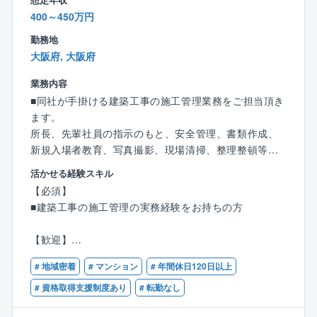
・本物の『ものづくり』技術で高い信頼と多数の施工
・創業以来黒字経営の安定企業です。
400～450万円
実績！※参照 https://yano-const.co.jp/category/work
顧客との関係構築を行っているため、安定して、受注
勤務地
s-arch/
いただけています。
大阪府, 大阪府
・同社は、設計技術者から調査技術者まで幅広い分野
の技術者が協働して業務を行う総合コンサルタントで
業務内容
す。
■同社が手掛ける建築工事の施工管理業務をご担当頂き
・ICT技術等、先進技術の導入が完了しています。
ます。
・技術士等の資格取得に向けては、講習会等の費用支
所長、先輩社員の指示のもと、安全管理、書類作成、
援やベテラン技術者が情熱的に技術伝承や指導を行っ
新規入場者教育、写真撮影、現場清掃、整理整頓等の
ています。
業務を行っていただきます。
活かせる経験スキル
【必須】
＜案件について＞
■建築工事の施工管理の実務経験をお持ちの方
・自社開発マンション施工、設計施工オーダーメイド
案件、大型新築マンション、学校、病院、事務所など
【歓迎】
・民間：官公庁＝５：５(自社案件1～2割)
■一級、二級建築士のご資格をお持ちの方
・新築案件を対応（改修は1割未満）
# 地域密着
# マンション
# 年間休日120日以上
■1級、2級建築施工管理技士のご資格をお持ちの方
・エリア：大阪7割、兵庫3割
# 資格取得支援制度あり
# 転勤なし
・規模：5億円～10億円など