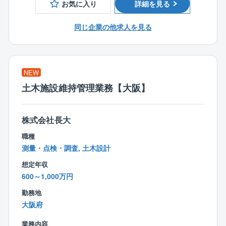
でを全て自社で一気通貫してプロジェクトを推進して
お気に入り
詳細を見る
工事の施工管理経験
おりますので、凸版印刷ならではの優位性を持ちなが
■元請けとしての施工管理経験
ら案件規模の大きさや業務の幅広さを経験し、技術者
同じ企業の他求人を見る
■複数案件を並行して管理した経験
としての成長を目指せます。
■若手社員の指導・育成経験
■施工事例：オフィスビル内装改修工事（規模：約108
百万円）／シェアオフィス内装工事（規模：約41百万
NEW
円）／大型商業施設内装ルーバー工事（規模：約38百
土木施設維持管理業務【大阪】
万円）
【特徴・魅力】
株式会社長大
○TOPPANならではのサポートや研修が多岐にわたり準
職種
備されており、自身のスキルアップに繋げ ることが
測量・点検・調査, 土木設計
できます。
想定年収
○また、幅広い内装空間デザインにチームの一員として
600～1,000万円
携わることができます。
勤務地
【キャリアパス】
大阪府
将来的な監督・管理職候補として、業務推進を期待し
ます。
業務内容