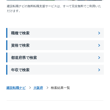
サービス残業ナシ！
建設転職ナビの無料転職支援サービスは、すべて完全無料でご利用いた
各種手当も充実しており、実績次第で年収1,000万円以
だけます。
上も可能。
年収例：入社6年/980万円、入社8年/1,140万円。
また資格取得支援制度で、1級/2級施工管理技士への挑
職種で検索
戦もサポートします！
チーム組織構成
資格で検索
30代の社員を中心に、20代の若手から60代のベテラン
まで幅広い年齢層の社員が活躍中！
都道府県で検索
年齢や社歴に関わらず、経験とスキルが正当に評価さ
れる、活気あふれる環境です◎
年収で検索
＼定時退勤も可能！時間をコントロールできる施工管
理へ／
施工管理の「非効率」を、システムと体制で一掃しま
建設転職ナビ
大阪府
検索結果一覧
した。
煩雑な作業はもう不要！非効率な移動時間、手書きの
記録作業、現場常駐による拘束時間といった業界の
「当たり前」を根本から解消しています。