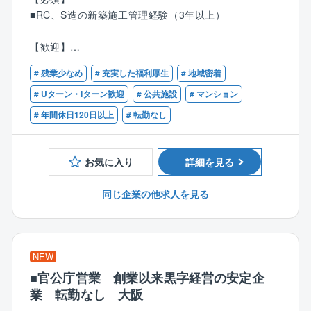
【具体的には】
前・産後・育児休暇の取得実績も多数あります。
■RC、S造の新築施工管理経験（3年以上）
◇建築現場での工程、安全、品質、予算管理
資格支援制度や研修制度も充実。
◇会議：施工準備検討会、竣工検討会、現場での定例
働きやすい環境で、自身のスキルアップが可能です。
【歓迎】
会議など
年間休日も125日です。
■1級または2級建築施工管理技士
これは同社が社員を『家族』のように想っているから
# 残業少なめ
# 充実した福利厚生
# 地域密着
■一または二級級建築士
■マンション（7～8億円規模/賃貸がメイン）8～9割：
です。
■賃貸、分譲マンションの施工管理経験
# Uターン・Iターン歓迎
# 公共施設
# マンション
非マンション（ホテル、介護施設、クリニックなど）1
■S造大規模工事の施工管理
# 年間休日120日以上
# 転勤なし
割の内訳です。
【実績例】
グループ会社の案件が4割を占め100％元請工事です。
■株式会社ビズリーチ 本社
■アース製薬株式会社 Act Terrace
お気に入り
詳細を見る
■働き方
■アサヒビール株式会社
・転勤無し。案件が都心部に集中しているため長期出
■トヨタコネクティッド株式会社
同じ企業の他求人を見る
張なども無し
■株式会社NTTデータ
・年間休日125日
など、実績は7900件にまでのぼります。
・残業時間16.9時間
（2020年 月46時間→2024年 月19.3時間）
【社風】
NEW
・有給平均11日（工事部平均9.7日！）
当社では、社員同士のつながりを大切にし、仕事も社
■官公庁営業 創業以来黒字経営の安定企
内イベントも前向きに楽しむカルチャーがあります。
業 転勤なし 大阪
■家族手当も充実：
ファミリーデーやワーママ座談会など、社員の声をも
・配偶者2万／お子様1人当たり2万円