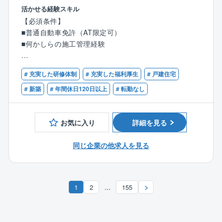
ラスの実績を誇ります。
4カ月程です。
「稼げる」環境に加え、「成長を最大化」できる点が
活かせる経験スキル
■企業の研究開発投資は不景気に関係なく着実に伸びて
最大の魅力です。
【必須条件】
おり、安定的に年々着実に成長している会社です！
☆時間と年収の両方手に入れたいあなたへ
■普通自動車免許（AT限定可）
同社はムリなく働ける環境を徹底整備しています。
【入社後の成長ステップ】
■何かしらの施工管理経験
実際に同社の施工管理職の月平均残業時間は20時間程
入社後は導入研修で業界知識、商品理解、マナーを習
度。
得。
【歓迎条件】
その理由は個人の頑張り頼みではなく、会社全体で
# 充実した研修体制
# 充実した福利厚生
# 戸建住宅
その後2～3カ月は教育担当が提案方法や図面、ローン
■2級建築施工管理技士以上の資格をお持ちの方
「残業をしない」を徹底しているからです。
手続きまで丁寧に指導します。
■木造住宅の施工管理のご経験をお持ちの方
# 新築
# 年間休日120日以上
# 転勤なし
未経験でも3カ月で初契約が一般的で、経験者なら初月
＼働きやすい理由／
から契約獲得も可能です。
◆現場に縛られない働き方を実現
お気に入り
詳細を見る
現場への移動や張り付きで時間を浪費することはもう
【チーム組織構成】
ありません。
同じ企業の他求人を見る
現在20代を中心に、20代～50代の幅広い年齢層が活躍
DX化で業務を効率化！現場支援アプリ『ANDPAD』を
中。
導入。
先輩社員の多くが未経験で入社しており、20代で責任
現場状況の遠隔確認、チャットでの指示出し、資料共
者や店長へキャリアアップした社員も多数在籍してい
有が可能になり、非効率な移動時間を根本から解消し
...
1
2
155
ます！
ました。
また各支店に営業、設計、インテリアコーディネータ
ー、現場監督、施工管理、技術事務、アフターメンテ
また現場は店舗から1時間圏内に限定。