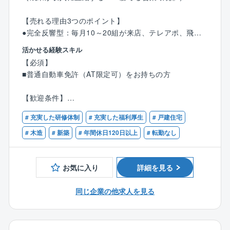
ショールームなど様々な機能を有する複合イノベーシ
ョン施設を手掛けます。
【売れる理由3つのポイント】
※近年、実験室は有さないイノベーション施設を持たれ
●完全反響型：毎月10～20組が来店、テレアポ、飛び
る企業が増えています。
込みは一切不要。
＜エリア＞全国各地
活かせる経験スキル
●成約率5～7割：購買意欲の高い前向きなお客様だけが
＜工期＞約3～4年のものが多くなっています。
【必須】
商談相手。ムダな商談を削り、決定率を最大化できま
＜規模＞改装であれば数百平米規模、施設の設計だと
■普通自動車免許（AT限定可）をお持ちの方
す。
数千～数万平米
●商品力の強さ：高品質×高性能×低価格の“コミコミ価
【歓迎条件】
格”住宅。競合他社との比較検討において、常に優位性
【入社後の流れ】
■営業の経験
を保てる商材です。
# 充実した研修体制
# 充実した福利厚生
# 戸建住宅
■入社後には導入研修を実施いたします。
■営業にチャレンジしたい方
■現場配属後にはOJTを通じて業務を学んでいただきま
■上昇志向、バイタリティのある方
# 木造
# 新築
# 年間休日120日以上
# 転勤なし
秀光ビルドの営業は、集客力と商材力が揃っているた
す。
■コミュニケーション能力がある方
め、未経験でも成果が出しやすく、経験者は「打席に
■頑張りを正当に評価してほしい方
立てば決まる」環境で、数字を爆発的に伸ばせます！
お気に入り
詳細を見る
■設計などに関して、会社独自の勉強会も実施しており
■オンとオフ、メリハリを持って働きたい方
ます。
＜仕事の流れ＞
同じ企業の他求人を見る
■会社内での社員同士の距離感も近いため1on1の実施
▼お客様の要望をヒアリング
など、サポート体制も万全です！
▼ご希望に合うプランの提案
▼見積書や契約書の作成、手続
【組織構成】