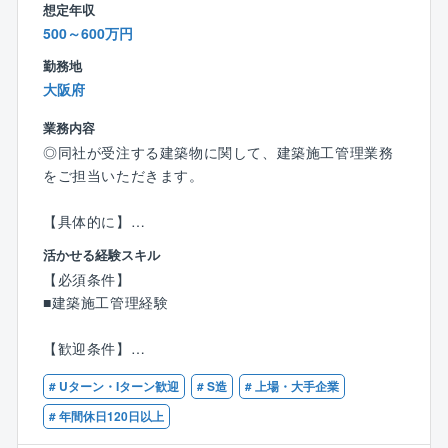
初めは上司の補助として業務に慣れていただきます。
想定年収
■ ミッション
基礎工法の比較表を作成するといった業務もあります
500～600万円
グループ全体で1,100店舗を超える店舗（ほぼ365日営
が、
業）が、常に最高の状態で稼働し続けられる環境を維
勤務地
事業の本質としては基礎工法のコンサルティングにな
持すること。日々の安定稼働を確保するために、コス
大阪府
ります。
ト効率と安全性を両立させながら、店舗運営を陰で支
構造設計の経験があれば、あとは業務を通じて知識を
えるインフラ管理のプロフェッショナル集団となるこ
業務内容
深めていただきます。
と。
◎同社が受注する建築物に関して、建築施工管理業務
をご担当いただきます。
■配属先情報
構造技術開発チーム
【具体的に】
（札幌・東京・大阪に拠点を置き、緊密に連携しなが
■同社が得意とする、食品関係の生産施設(工場、倉庫)
ら業務を推進しています）
活かせる経験スキル
をはじめ、医療施設、学校、マンション、オフィスビ
現在、積極的に採用を進めている拠点は、マネジメン
【必須条件】
ルなど様々な建築物の新築及び改修工事をご担当いた
ト体制の強化・拡充を見据え、大阪事務所となってお
■建築施工管理経験
だきます。
ります。
■案件の7～8割が食品関係の生産施設です。
【歓迎条件】
その半数以上が既存の企業からの受注となるため、改
■教育制度、資格補助
■建築学科卒業
修工事が案件の多くを占めています。
# Uターン・Iターン歓迎
# S造
# 上場・大手企業
自学支援として、大手資格学校の構造設計講習を会社
■建築施工管理技士の資格
■最近では新規開拓での受注にも力を入れ、質の高い施
負担で参加することができるなど、技術向上は構造事
# 年間休日120日以上
工により新たなお得意様の獲得を目指しております。
務所として極めて重要な課題であるとの認識を持ち