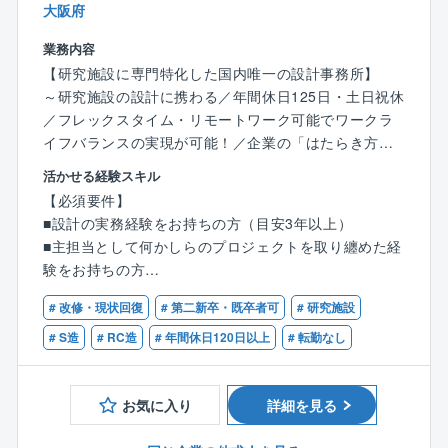
大阪府
〇安心の教育体制！
■2年前よりOJTだけでなく、座学講習の制度も導入し
業務内容
ております。
【研究施設に専門特化した国内唯一の設計事務所】
■外部講師による2週間に1回程度の頻度での研修制度と
～研究施設の設計に携わる／年間休日125日・土日祝休
なっており、1年目～5年目(新卒からの年次計算)まで
／フレックスタイム・リモートワーク可能でワークラ
に覚えておきたい建築の基礎知識に関する講義内容と
イフバランスの実現が可能！／企業の「はたらき方」
なっております。
の創造に設計からアプローチ～
■中途入社の方でも、各個人の経験や経歴を考慮して研
活かせる経験スキル
修を受けることが出来るので、経験が浅い方にも安心
【必須要件】
★デザイン性と専門性の両立
の制度となっております。
■設計の実務経験をお持ちの方（目安3年以上）
高いデザインクリエイティブに定評があるため、デザ
■主担当として何かしらのプロジェクトを取り纏めた経
イン性の高い設計により、自身のスキルアップや独自
〇資格取得制度も充実！
験をお持ちの方
のデザイン性を見出すことが出来ます。
■建築施工管理技士と建築士資格を取得できるよう、資
■母国語が日本語でない方は日本語能力試験N1レベル
また、PM業務だけではなく、しっかりと意匠設計業務
# 改修・現状回復
# 第二新卒・既卒者可
# 研究施設
格取得制度がございます。
の語学スキル
に取り組んでいただけます。
■具体的には、外部講師(総合資格学院から)を招き、資
# S造
# RC造
# 年間休日120日以上
# 転勤なし
格試験の3か月前から6回(1回2時間)程度の研修がござ
【歓迎資格】
【業務内容】
います。
●一級建築士
■研究施設の設計に特化した国内有数の建築設計事務所
お気に入り
詳細を見る
■講義内には試験をイメージした模擬試験があり、実際
である同社にて、意匠設計職をお任せします。
の試験に近い形で対策を行うことが出来ます。