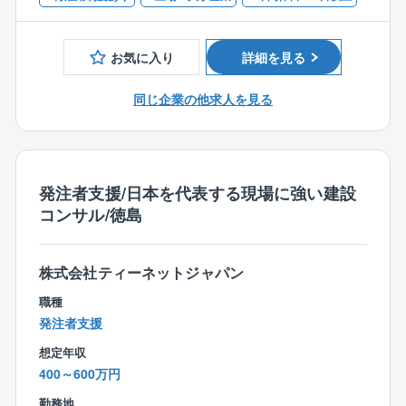
ほとんど無く、現場の管理に集中してお仕事ができる
■リフォームの施工管理経験
11:00 図面作成・依頼分確認
環境です。
12:00 昼食（現場近くで休憩）
13:00 現場巡回
お気に入り
詳細を見る
手掛けていただくのは、『住友林業の家』の施工。
14:00 図面作成・書類作成
自由設計の木造注文住宅で、その高い性能には業界で
15:00 打ち合わせ
同じ企業の他求人を見る
も定評があります。同じものはどれ一つとしてないの
16:30 職人さん作業終了・撤収準備
で、各現場でさまざまな経験を積むことができるでし
17:30 事務所へ移動
ょう。これまでの経験を充分に活かし、木の温もりが
18:00 翌日の準備・書類整理
伝わるような住まいを創り上げてください。
19:00 退社
発注者支援/日本を代表する現場に強い建設
＜同社の独自技術＞
コンサル/徳島
【職場について】
新技術を追求し続ける同社。木造3階建ての新工法、
経営理念とフィロソフィを全社員で共有し、「技術力
『ビッグフレーム工法』など、これまで他社に先駆け
と人間力の両立」を目指す教育に力を入れており、社
て新たな技術を世に出してきました。
株式会社ティーネットジャパン
員一人ひとりがその理念に基づいて「誠実」「挑戦」
常に新工法の開発に取り組む同社でなら、きっと自身
職種
「感謝」の心を大切にしながら、日々の仕事に向き合
のスキルアップも図れるはず。
発注者支援
っています。
刺激的な環境で、レベルアップを目指してください！
・ベテランから若手まで幅広い年代が活躍
想定年収
・お互いを尊重し合う風土
400～600万円
＜仕事のPoint＞
・現場の安全管理・社員教育を徹底
⇒基本的に直行直帰はありません。配属先となるオフ
勤務地