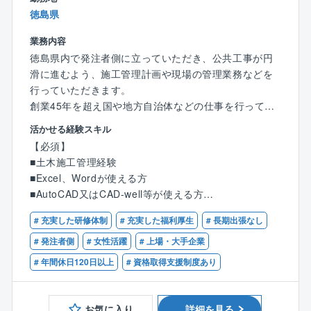
・資格取得支援制度・社内研修でスキルアップを支援
ィスへ出勤してから現場へ向かっていただきます。
徳島県
社員間の繋がりもあって、技術的な情報共有もさかん
【魅力】
です。
業務内容
・創業70年以上の安定した経営基盤と地域からの厚い
徳島県内で発注者側に立っていただき、公共工事が円
信頼
⇒一人の施工管理が同時に進める棟数は、4～5棟。
滑に進むよう、施工管理計画や現場の管理業務などを
・経験や資格を活かし、社会インフラを支えるやりが
また年間では10～15棟の物件を手掛けていただきま
行っていただきます。
い
す。
創業45年を超え国や地方自治体などの仕事を行ってい
・資格取得支援・各種手当・表彰制度など福利厚生が
スピードよりも質の高さを重視。一戸一戸を丁寧に施
る信頼ある企業です。河川・道路等の社会資本の整
活かせる経験スキル
充実
工しています。
備、維持を目的とする技術力を提供しています。
・経営理念を大切にし、人としても成長できる教育環
【必須】
境
■土木施工管理経験
☆品質にこだわれる「分業制」
【具体的には】
■Excel、Wordが使える方
同社では施工管理における建築担当、土木担当など、
官公庁からの依頼を受けた発注者への支援業務に従事
■AutoCAD又はCAD-well等が使える方
担当領域の分業化を行うことで、それぞれがプロフェ
します。
【メッセージ】
※未経験でも意欲のある方歓迎します
ッショナルとして自らの業務に集中できるような体制
国土交通省や農林水産省、自治体など、各エリアの官
# 充実した研修体制
# 充実した福利厚生
# 長期出張なし
私たちの仕事をひと言で言えば、建物に生命を吹き込
■1級または2級土木施工管理技士
を整えています。
公庁が進めるプロジェクトに発注者側の立場で発注者
む仕事”です。
■普通自動車運転免許
# 発注者側
# 女性活躍
# 上場・大手企業
※一部地域では建築/土木をワンストップで管理してい
支援業務に参加頂きます。
電気設備があってこそ、建物は本来の役割を果たし、
# 年間休日120日以上
# 資格取得支援制度あり
ます。
◆工事の施工状況の監督補助業務、積算技術業務
動き出します。
【歓迎】
◆各関係機関との協議・調整に必要な資料作成業務
これまで現場で経験を積まれてきた皆さんであれば、
■発注者支援業務経験（国交省案件）
☆顧客管理なし！
◆調査・設計・予算要求・事業計画等の資料作成
その責任とやりがいを実感されていることと思いま
■国、県等の大規模工事の元請経験
お気に入り
詳細を見る