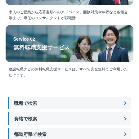
★充実した研修システム★
Web上でBIM/CIM研修や、CAD等業務に必要なソフト
求人のご提案から応募書類へのアドバイス、面接対策や年収など各種交
渉まで、専任のコンサルタントが転職活...
の研修を行っています。
経験が浅い方、施工管理からのキャリアチェンジを希
望される方でも安心して業務に取り組める環境です。
Service 02
無料転職支援サービス
建設転職ナビの無料転職支援サービスは、すべて完全無料でご利用いた
だけます。
職種で検索
資格で検索
都道府県で検索