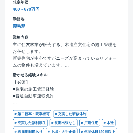
最先端の機器と工法を用いた施工を行っています。
想定年収
・資格取得支援制度・社内研修でスキルアップを支援
担当した工事
400～670万円
受変電設備／幹線動力設備／電灯コンセント設備／弱
【魅力】
勤務地
電通信設備／防災設備／
・創業70年以上の安定した経営基盤と地域からの厚い
徳島県
雷保護設備／熱源自動制御設備／クリーンルーム空調
信頼
自動制御設備
業務内容
・経験や資格を活かし、社会インフラを支えるやりが
主に住友林業が販売する、木造注文住宅の施工管理を
い
■産業施設 特殊設備（変圧器40MVA）
お任せします。
・資格取得支援・各種手当・表彰制度など福利厚生が
特高受電設備は、一般高圧受電より上位配電系統から
新築住宅が中心ですがニーズが高まっているリフォー
充実
受電するため、受電設備事故の影響が広範囲となり、
ムの物件も増えています。
・経営理念を大切にし、人としても成長できる教育環
また関係官庁との協議も多く、難易度の高い工事で
境
活かせる経験スキル
す。
■木造軸組構法やツーバイフォー構法、親会社オリジナ
【必須】
・担当した工事
ルのビッグフレーム構法による木造注文住宅の施工管
【求める人物像】
■住宅の施工管理経験
受電GIS新設／分岐GIS新設／変圧器新設／SWGR新設
理です。
・電気設備工事や施工管理の経験を活かしたい方
■普通自動車運転免許
■複数の現場を並行して担当します。個人差があります
・誠実に仕事に向き合い、周囲と協力して成果を上げ
が、年間15～20棟程度を手がけます。
られる方
【歓迎】
▼1日の仕事の流れ（例）
■品質、安全、原価、工程を管理していきます。
・品質と安全を最優先に考え、責任感をもって行動で
# 第二新卒・既卒者可
# 充実した研修体制
■建築施工管理技士または建築士有資格者
08:30 現場朝礼（KY活動）
■お客様の管理、立会い等に関しては親会社である『住
きる方
■木造住宅の施工管理経験
# 充実した福利厚生
# 長期出張なし
# 戸建住宅
# 木造
09:00 現場巡回
友林業』様の担当となりますので、休日の出勤などは
・技術だけでなく、人としての成長を大切にできる方
■土木施工管理技士
10:00 施工写真撮影・写真整理
# 再雇用制度あり
# 上場・大手企業
# 年間休日120日以上