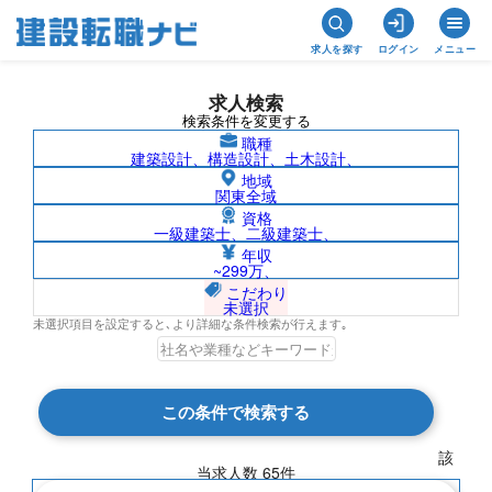
求人を探す
ログイン
メニュー
求人検索
検索条件を変更する
職種
建築設計、構造設計、土木設計、
地域
関東全域
資格
一級建築士、二級建築士、
徳島県の求人検索結果一覧
年収
~299万、
こだわり
未選択
未選択項目を設定すると､より詳細な条件検索が行えます｡
検索結果 65 件
この条件で検索する
現在の検索条件
該
当求人数
65
件