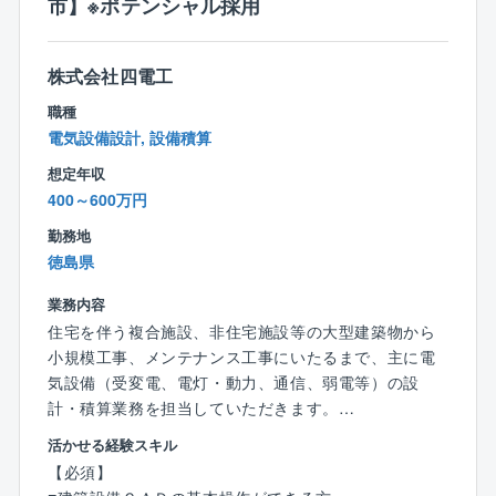
市】※ポテンシャル採用
ンバーが活躍中です！
準公務員の立場で、お客様（官公庁）と民間企業（建
設コンサルタントや工事業者）の間に立ち、双方をつ
株式会社四電工
なぐ役割を果たしながら、公共事業を円滑に進めるサ
職種
ポートをしています。
電気設備設計, 設備積算
配属後は、各勤務地へ直行直帰の働き方です。先輩がO
想定年収
JTで指導しますのでご安心ください。
400～600万円
同社の技術支援の分野は道路、河川、ダム、電気通
勤務地
信、機械設備など多岐にわたります。
徳島県
地域に貢献できる仕事がしたい／新しいキャリアに挑
戦したい／土木の経験を活かしたいなど。
業務内容
ご応募、ぜひともお待ちしております！
住宅を伴う複合施設、非住宅施設等の大型建築物から
小規模工事、メンテナンス工事にいたるまで、主に電
■同社について：
気設備（受変電、電灯・動力、通信、弱電等）の設
フジみらいの中核事業は「発注者支援業務」。
計・積算業務を担当していただきます。
「発注者支援業務」とは、発注者（国や県などの官公
徳島勤務となります。
活かせる経験スキル
庁）が行う業務を民間の技術力を活かして支援する仕
※本求人はポテンシャル採用となります。
【必須】
事です。