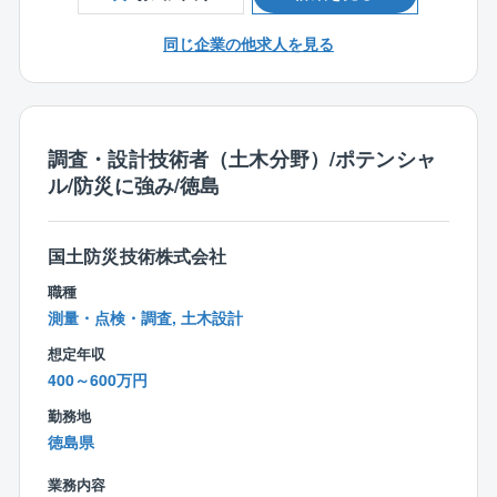
全するとともに、多様な海岸環境整備を行うための調
鋼構造及びコンクリート/地質/森林土木など）
査・解析・施設計画・設計
同じ企業の他求人を見る
■ボーリング調査や物理検層、地下水調査等
【同社の魅力】
■安定した基盤：
調査・設計技術者（土木分野）/ポテンシャ
創立から60年を超え、長年培った経験や技術力を生か
ル/防災に強み/徳島
した安定した経営基盤のもとでご勤務いただけます。
■幅広い事業分野：
国土防災技術株式会社
斜面防災や森林土木を中心に河川、道路、地質など、
幅広いプロジェクトに関わることができ、スキルアッ
職種
プが可能です。
測量・点検・調査, 土木設計
想定年収
■成長企業でキャリアアップ：
400～600万円
急成長中の同社で、あなたのキャリアを大きく伸ばす
ことができます。
勤務地
徳島県
■ワークライフバランス：
業務内容
土曜・日曜・祝日がお休みの完全週休二日制で年間休