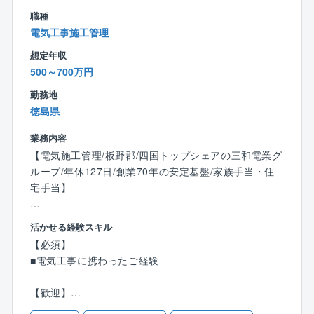
より、拡張性・用途変更への柔軟性を考えた建物で
・ベテランから若手まで幅広い年代が活躍
職種
す。
・お互いを尊重し合う風土
電気工事施工管理
最先端の機器と工法を用いた施工を行っています。
・現場の安全管理・社員教育を徹底
担当した工事
想定年収
・資格取得支援制度・社内研修でスキルアップを支援
受変電設備／幹線動力設備／電灯コンセント設備／弱
500～700万円
電通信設備／防災設備／
【魅力】
勤務地
雷保護設備／熱源自動制御設備／クリーンルーム空調
・創業70年以上の安定した経営基盤と地域からの厚い
徳島県
自動制御設備
信頼
業務内容
・経験や資格を活かし、社会インフラを支えるやりが
■産業施設 特殊設備（変圧器40MVA）
【電気施工管理/板野郡/四国トップシェアの三和電業グ
い
特高受電設備は、一般高圧受電より上位配電系統から
ループ/年休127日/創業70年の安定基盤/家族手当・住
・資格取得支援・各種手当・表彰制度など福利厚生が
受電するため、受電設備事故の影響が広範囲となり、
宅手当】
充実
また関係官庁との協議も多く、難易度の高い工事で
・経営理念を大切にし、人としても成長できる教育環
す。
官公庁施設、工場、商業施設、病院、学校など幅広い
境
活かせる経験スキル
・担当した工事
現場で、電気設備工事や管工事の設計・施工・アフタ
【必須】
受電GIS新設／分岐GIS新設／変圧器新設／SWGR新設
ーメンテナンスを担当していただきます。
■電気工事に携わったご経験
【業務内容】
【歓迎】
▼1日の仕事の流れ（例）
・現場での工程・品質・安全・原価の管理
・1級電気工事施工管理技士または第1種電気工事士の
08:30 現場朝礼（KY活動）