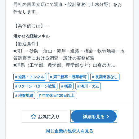
同社の四国支店にて調査・設計業務（土木分野）をお
日は120日以上、1日あたりの実働時間は7時間となり
任せします。
ます。
休むときはしっかり休み、働くときは集中して働くこ
【具体的には】
とで、プライベートも仕事も充実させられます。
河川・砂防・治山・海岸・道路・橋梁・軟弱地盤・地
活かせる経験スキル
質調査等における調査・設計業務を行っていただきま
【歓迎条件】
す。
■河川・砂防・治山・海岸・道路・橋梁・軟弱地盤・地
質調査等における調査・設計の実務経験
■斜面災害（地すべり、崩壊）防止のための各種の調
■理系（工学部、農学部、理学部など）出身の方
査・計画・設計
■技術士（建設部門：河川、砂防及び海岸海洋/道路/土
■土石流・流木災害防止のための各種砂防施設の調査・
# 道路・トンネル
# 第二新卒・既卒者可
# 長期出張なし
質及び基礎/鋼構造及びコンクリート、応用理学部門：
計画・設計
地質、森林部門：森林土木など）
# Uターン・Iターン歓迎
# 橋梁
# 河川・ダム
■流域環境の悪化や河川の氾濫・浸水を防止し、安全・
■RCCM（河川、砂防及び海岸海洋/道路/土質及び基礎/
# 地盤地質
# 年間休日120日以上
安心な河川環境を整備するため調査、計画、設計
鋼構造及びコンクリート/地質/森林土木など）
■高潮・津波・海岸侵食といった海岸災害から国土を保
全するとともに、多様な海岸環境整備を行うための調
お気に入り
詳細を見る
査・解析・施設計画・設計
■ボーリング調査や物理検層、地下水調査等
同じ企業の他求人を見る