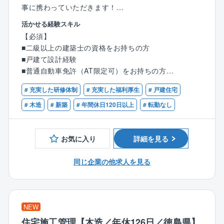
事に携わっていただきます！
活かせる経験スキル
【具体的には】
【必須】
■CADを使った図面作成
■二級以上の建築士の資格をお持ちの方
■住宅や、小規模建築のプランニング、自由設計、企画
■戸建て設計経験
設計
■普通自動車免許（AT限定可）をお持ちの方
■各所申請業務など
※分業体制のため、設計業務のみに集中できます！
# 充実した研修体制
# 充実した福利厚生
# 戸建住宅
【優遇条件】
■CADオペレーターのご経験
# 木造
# 新築
# 年間休日120日以上
# 転勤なし
1人あたりの案件数は10件～15件程を担当。
■建築設計のご経験
お客様のご要望をもとに、住宅のコンセプトを決定。
■設計事務所でのご経験
見た目の美しさや機能性などを考慮しながら、外観内
お気に入り
詳細を見る
■建設業者、工務店、インテリア業界でのご経験
装設計、図面作成、確認申請等を行います。
同じ企業の他求人を見る
＜入社後の流れ＞
入社後は、3カ月～半年間のOJT研修を通じて業務を習
得できます。
■座学研修
NEW
∟CADの使い方や打ち合わせ時のポイントを学びま
住宅施工管理【木造／年休126日／徳島県】