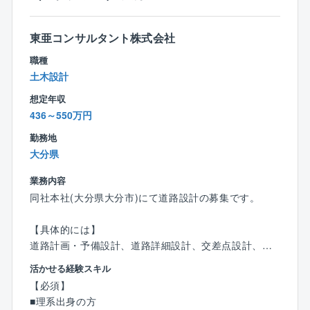
1971年の設立以来、大分県・福岡県を中心とした公共
事業（道路、橋梁、河川、農業土木など）に深く携わ
っています。
東亜コンサルタント株式会社
また、近年需要が高まっている「防災・減災」や「老
職種
朽化対策（橋梁点検等）」にも強みを持ち、地域の安
土木設計
全を技術で支えるという社会貢献性の高い仕事です。
想定年収
436～550万円
◎技術者としての「市場価値」を高める環境
調査・測量から設計、維持管理までワンストップで手
勤務地
掛けているため、幅広い知識が身につき、プロジェク
大分県
ト全体を見渡す視点が養われます。
「技術士」や「RCCM」などの国家資格取得を全力で
業務内容
バックアップ。受験費用の補助だけでなく、社内の有
同社本社(大分県大分市)にて道路設計の募集です。
資格者から直接指導を受けられるなど、成長を後押し
する文化があります。
【具体的には】
道路計画・予備設計、道路詳細設計、交差点設計、道
◎「働きやすさ」と「働きがい」の両立
路構造物設計（切土・盛土）、道路防災点検等の実績
活かせる経験スキル
残業平均月8時間程度に加え、完全週休二日制で年間休
を重ね、良質な社会基盤整備の向上を提案いただきま
【必須】
日120日以上！大分県、福岡県を拠点に地域に根ざした
す。
■理系出身の方
活動を行っているため、腰を据えて長く働きたい方に