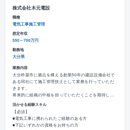
トップで対応ができる体制が叶っております。
株式会社木元電設
■入社後の流れ：
職種
先輩社員と一緒に現場を回り、同社の雰囲気に慣れな
電気工事施工管理
がら、業務の流れを覚えていただきます。
想定年収
経験の浅い方には簡単な現場作業から見ていただき、
550～700万円
経験をお持ちの方には今までの経験を活かせるお仕事
をお任せします。
勤務地
なお、現場も杵築市内がほとんどであり、残業も少な
大分県
く、働きやすい環境を整えています。
業務内容
■資格補助
大分杵築市に拠点を構える創業50年の建設設備会社で
資格を取る際の費用は2回までは会社負担で受けること
ある同社にて施工管理技士として業務を行っていただ
が可能です。
きます。
将来的に組織の中核を担っていただくことを期待して
■同社について：
います。
活かせる経験スキル
創業50年を迎え、皆様の暮らしをはじめ、工業・農
【必須】
業・漁業の中に関わる多くの設備工事など幅広い分野
■職務詳細：
■電気工事に携わられたご経験のある方
を通じて、社会に貢献すべく日々邁進しております。
・同社の施工担当案件は公共：民間＝6：4となってい
■下記いずれかの資格をお持ちの方
企業理念として「顧客満足度」「環境保護」「思いや
ます。