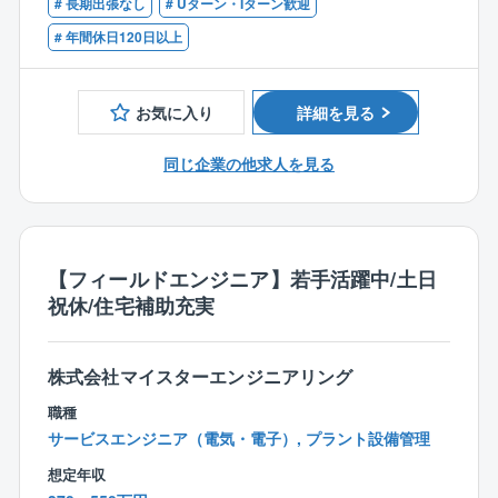
# 長期出張なし
# Uターン・Iターン歓迎
■お客さまと技術スタッフとの間に立って業務を円滑に
【歓迎資格】
# 年間休日120日以上
進めていくポジションで、受注をしたい案件について
■建設コンサルタントでの官公庁営業のご経験
情報収集をしながら、相手先担当者との関係を構築し
ていきます。
お気に入り
詳細を見る
【特徴・魅力】
同じ企業の他求人を見る
・九州地場の優良建設コンサルタントとして表彰など
の実績も豊富にございます。
・スケジュール管理は個人の裁量のため、柔軟な休日
の取得が可能です。
・資格取得支援制度が充実しており、ステップアップ
【フィールドエンジニア】若手活躍中/土日
を後押ししています。
祝休/住宅補助充実
株式会社マイスターエンジニアリング
職種
サービスエンジニア（電気・電子）, プラント設備管理
想定年収