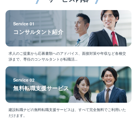
◎技術者としての「市場価値」を高める環境
調査・測量から設計、維持管理までワンストップで手
Service 01
掛けているため、幅広い知識が身につき、プロジェク
コンサルタント紹介
ト全体を見渡す視点が養われます。
「技術士」や「RCCM」などの国家資格取得を全力で
バックアップ。受験費用の補助だけでなく、社内の有
資格者から直接指導を受けられるなど、成長を後押し
求人のご提案から応募書類へのアドバイス、面接対策や年収など各種交
渉まで、専任のコンサルタントが転職活...
する文化があります。
◎「働きやすさ」と「働きがい」の両立
Service 02
残業平均月8時間程度に加え、完全週休二日制で年間休
無料転職支援サービス
日120日以上！大分県、福岡県を拠点に地域に根ざした
活動を行っているため、腰を据えて長く働きたい方に
最適な環境です。
建設転職ナビの無料転職支援サービスは、すべて完全無料でご利用いた
だけます。