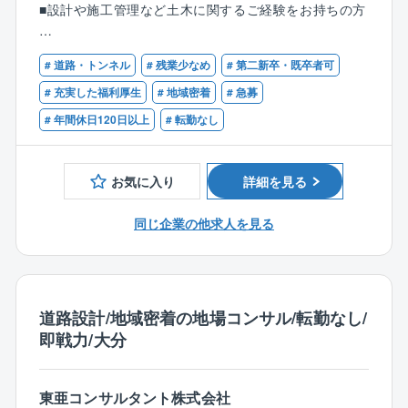
■設計や施工管理など土木に関するご経験をお持ちの方
最適な環境です。
■職務詳細
土木工事全般の設計業務を主軸に、その他の企画、計
【歓迎】
画、調査、測量、点検など。
# 道路・トンネル
# 残業少なめ
# 第二新卒・既卒者可
■建設コンサルタントでの実務経験
また、社内での打ち合わせ、発注者（主に官公庁）と
■技術士補（建設部門）
# 充実した福利厚生
# 地域密着
# 急募
の折衝、打ち合わせ・折衝に伴う議事録などの資料作
■技術士（建設部門：道路）
# 年間休日120日以上
# 転勤なし
成も行います。
■RCCM（道路）
【同社について】
お気に入り
詳細を見る
本社は設計部門、調査測量部門、補償部門、総務部
門、営業部門からなり、設計部門へ配属となります。
同じ企業の他求人を見る
同部門では20代～50代まで幅広い年齢層が活躍してい
ます。
【同社の魅力】
◎設立50年を超える安定性と、地域社会への貢献度
道路設計/地域密着の地場コンサル/転勤なし/
1971年の設立以来、大分県・福岡県を中心とした公共
即戦力/大分
事業（道路、橋梁、河川、農業土木など）に深く携わ
っています。
また、近年需要が高まっている「防災・減災」や「老
東亜コンサルタント株式会社