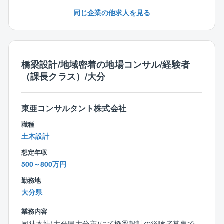
【同社について】
NECグループ会社が主催する多様な研修プログラムも
同じ企業の他求人を見る
本社は設計部門、調査測量部門、補償部門、総務部
受講可能。
門、営業部門からなり、設計部門へ配属となります。
入社後にスキルを伸ばしたい方にもおすすめの環境で
同部門では20代～50代まで幅広い年齢層が活躍してい
す。
ます。
橋梁設計/地域密着の地場コンサル/経験者
◇体験型研修施設があるため、実際に設備を触りなが
【同社の魅力】
（課長クラス）/大分
ら学ぶことができます。
◎設立50年を超える安定性と、地域社会への貢献度
なかなか経験のできないクリーンルームの体験環境も
1971年の設立以来、大分県・福岡県を中心とした公共
ございます。
事業（道路、橋梁、河川、農業土木など）に深く携わ
東亜コンサルタント株式会社
っています。
【中途採用実績】
職種
また、近年需要が高まっている「防災・減災」や「老
2022年度78%＝110人／141人
土木設計
朽化対策（橋梁点検等）」にも強みを持ち、地域の安
2023年度86%＝126人／147人
想定年収
全を技術で支えるという社会貢献性の高い仕事です。
2024年度88%＝ 99人／113人
500～800万円
※中途採用比率=中途採用数／正規雇用労働者の採用数×
◎技術者としての「市場価値」を高める環境
100
勤務地
調査・測量から設計、維持管理までワンストップで手
大分県
掛けているため、幅広い知識が身につき、プロジェク
ト全体を見渡す視点が養われます。
業務内容
「技術士」や「RCCM」などの国家資格取得を全力で
同社本社(大分県大分市)にて橋梁設計の経験者募集で