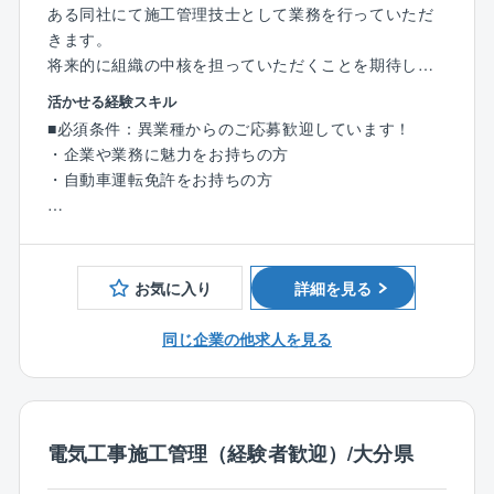
・単身赴任：自己負担1万2000円／月
ある同社にて施工管理技士として業務を行っていただ
創業50年を迎え、皆様の暮らしをはじめ、工業・農
・家族帯同社宅：家賃＋共益費の50％補助（適用年数
きます。
業・漁業の中に関わる多くの設備工事など幅広い分野
規定あり）
将来的に組織の中核を担っていただくことを期待して
を通じて、社会に貢献すべく日々邁進しております。
■転居時の引越費用負担
います。
企業理念として「顧客満足度」「環境保護」「思いや
活かせる経験スキル
■提携保養所
り」「正確敏速」「技術向上」を掲げ、仕事に対する
■必須条件：異業種からのご応募歓迎しています！
【業務内容】
目的意識を持って取り組みます。
・企業や業務に魅力をお持ちの方
・同社の施工担当案件は公共：民間＝6：4となってい
・自動車運転免許をお持ちの方
ます。
・工事現場において、監理業務などを主軸とし就業し
【歓迎】
ていただきます。
・建設業界でのご経験(電気工事にかかわるご経験は尚
今までの経験を活かしながら、さらに１歩先の業務が
可)
お気に入り
詳細を見る
できることも魅力です。
同じ企業の他求人を見る
■職務の特性：
同社は、大分杵築エリアにて設備・配管工事事業の多
くを担当しており、地域の生活インフラを支えていま
す。
スキルの高い技術者が数多く在籍していることより電
電気工事施工管理（経験者歓迎）/大分県
気工事・配管・空調・消防設備・建築・土木をワンス