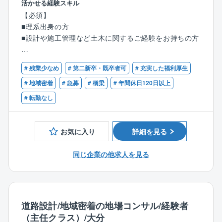
する文化があります。
活かせる経験スキル
解析、施工管理に最新の技術で対応し、高い精度の成
【必須】
果を収めるため、建設コストの縮減を目指し、自然と
◎「働きやすさ」と「働きがい」の両立
■理系出身の方
の調和を意識した設計施工をご担当いただきます。
残業平均月8時間程度に加え、完全週休二日制で年間休
■設計や施工管理など土木に関するご経験をお持ちの方
日120日以上！大分県、福岡県を拠点に地域に根ざした
■職務詳細
活動を行っているため、腰を据えて長く働きたい方に
【歓迎】
土木工事全般の設計業務を主軸に、その他の企画、計
最適な環境です。
# 残業少なめ
# 第二新卒・既卒者可
# 充実した福利厚生
■建設コンサルタントでの実務経験
画、調査、測量、点検など。
■技術士補（建設部門）
# 地域密着
# 急募
# 橋梁
# 年間休日120日以上
また、社内での打ち合わせ、発注者（主に官公庁）と
■技術士（建設部門：鋼構造及びコンクリート）
# 転勤なし
の折衝、打ち合わせ・折衝に伴う議事録などの資料作
■RCCM（鋼構造及びコンクリート）
成も行います。
お気に入り
詳細を見る
【同社について】
本社は設計部門、調査測量部門、補償部門、総務部
同じ企業の他求人を見る
門、営業部門からなり、設計部門へ配属となります。
同部門では20代～50代まで幅広い年齢層が活躍してい
ます。
【同社の魅力】
道路設計/地域密着の地場コンサル/経験者
◎設立50年を超える安定性と、地域社会への貢献度
（主任クラス）/大分