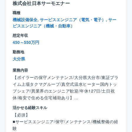
況を管理します。
株式会社日本サーモエナー
点と専門性を持つキャリアへとステップアップしてい
工事の品質、安全性、スケジュールを確実に確保し
くことが可能です。
職種
ます。
機械設備保全, サービスエンジニア（電気・電子）, サー
ビスエンジニア（機械・自動車）
●保全業務：
想定年収
計装機器の故障時に迅速な原因究明,修繕手配を行い
450～550万円
ます。
故障を未然に防ぐため、定期的な検査や予防保全計
勤務地
画を策定,実施します。
大分県
製品の品質を維持向上させるため、計装機器の校正
業務内容
方法、計画を作成し、実行管理します。
【ボイラーの保守メンテナンス/大分県大分市/東証プラ
＜やりがい＞
イム上場タクマグループ/真空式温水ヒーター国内トッ
計装技術者の仕事は、化学プラントの安全で効率的な
プシェア/異業界のエンジニア歓迎/年休127日/土日祝
運用を支える重要な役割を担っています。以下は、こ
休/格安で住める住宅補助あり】
の職種ならではのやりがいです。
活かせる経験スキル
■業務内容：
【必須】
◎プラントの安定稼働を支える責任感
同社は商業施設や病院、工場等で利用されるボイラや
■サービスエンジニア/保守/メンテナンス/機械整備の経
計装機器は、プラントの運転状況を正確に把握し、制
ヒータのメーカーです。開発からメンテナンスまで対
験
御するために欠かせないものです。
応しているため、顧客に寄り添った提案が可能となり