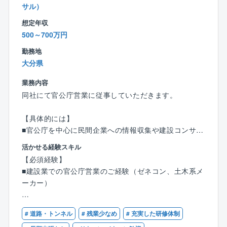
様の要望に沿った最良のものを提案できる強みがあり
サル）
◆「ジェンダー」「LGBTQ+」「障害」「多文化共
ます。
生」「育児・介護」の5つの要素で評価されるDEI Awa
想定年収
rd 2023受賞 「アドバンス」クラス認定
500～700万円
◆役員・マネジメント職の外国人比率は14%（50名中
勤務地
7名）
大分県
◆男女比率 男性66%：女性34%／マネジメント職
男性73%：女性27%
業務内容
◆社員に委ねるフルフレックスタイム制とフレックス
同社にて官公庁営業に従事していただきます。
プレイス制を採用
【具体的には】
■官公庁を中心に民間企業への情報収集や建設コンサル
タント・測量・補償コンサルタントの積算・見積り、
活かせる経験スキル
入札および技術提案書の作成、契約関係書類作成業務
【必須経験】
と受注後のアフターフォローを行います。
■建設業での官公庁営業のご経験（ゼネコン、土木系メ
ーカー）
■入札案件の選定、企画・提案から携わり、プロジェク
トベースで技術部門と連携しながらチームで仕事に取
【必須資格】
り組みます。
# 道路・トンネル
# 残業少なめ
# 充実した研修体制
■普通自動車運転免許