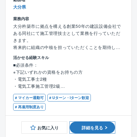
や、実際の現場で使用されていたパワーコンディショ
大分県
ナーや半導体製造装置などの実機を用いた実践的な研
修も行います。
業務内容
基礎からしっかり学べるため、業務に必要な基本スキ
大分杵築市に拠点を構える創業50年の建設設備会社で
ルを身につけた状態で現場に配属されます。
ある同社にて施工管理技士として業務を行っていただ
きます。
《入社後研修》
将来的に組織の中核を担っていただくことを期待して
配属後も、技術研修やヒューマン・ビジネス研修を通
います。
活かせる経験スキル
じて継続的なスキルアップを支援しています。
■必須条件：
技術研修では、資格取得に向けた研修や法定教育
■職務詳細：
※下記いずれかの資格をお持ちの方
（例：高圧・特別高圧電気取扱特別教育、職長教育
・同社の施工担当案件は公共：民間＝6：4となってい
・電気工事士2種
等）を実施しております。
ます。
・電気工事施工管理2級
ご自身の業務内容や習熟度に応じて、必要な知識・ス
・工事現場において、監理業務などを主軸とし就業し
・配管技能士2級
キルを段階的に習得していくことができます。
ていただきます。
# マイカー通勤可
# Uターン・Iターン歓迎
・管工事施工管理技士2級
今までの経験を活かしながら、さらに１歩先の業務が
・土木工事施工管理士2級
# 再雇用制度あり
【スキルアップ支援】
できることも魅力です。
・建築工事施工管理士2級
■研修制度（技術研修、現場研修など）
・2級建築士
■各種表彰制度
■職務の特性：
お気に入り
詳細を見る
■通信教育補助制度（講座終了証を得れば60%〜100％
同社は、大分杵築エリアにて設備・配管工事事業の多
■歓迎条件：
を会社が費用負担）