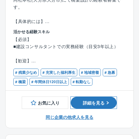
バックアップ。受験費用の補助だけでなく、社内の有
す。
資格者から直接指導を受けられるなど、成長を後押し
する文化があります。
【具体的には】
道路橋、歩道橋、水路橋など各種の橋梁や一般道路構
活かせる経験スキル
◎「働きやすさ」と「働きがい」の両立
造物の基本計画に基づく調査、比較設計、詳細設計、
【必須】
残業平均月8時間程度に加え、完全週休二日制で年間休
解析、施工管理に最新の技術で対応し、高い精度の成
■建設コンサルタントでの実務経験（目安3年以上）
日120日以上！大分県、福岡県を拠点に地域に根ざした
果を収めるため、建設コストの縮減を目指し、自然と
活動を行っているため、腰を据えて長く働きたい方に
の調和を意識した設計施工をご担当いただきます。
【歓迎】
最適な環境です。
■技術士補（建設部門）
■職務詳細
# 残業少なめ
# 充実した福利厚生
# 地域密着
# 急募
■技術士（建設部門：鋼構造及びコンクリート）
土木工事全般の設計業務を主軸に、その他の企画、計
■RCCM（鋼構造及びコンクリート）
# 橋梁
# 年間休日120日以上
# 転勤なし
画、調査、測量、点検など。
また、社内での打ち合わせ、発注者（主に官公庁）と
の折衝、打ち合わせ・折衝に伴う議事録などの資料作
お気に入り
詳細を見る
成も行います。
同じ企業の他求人を見る
【同社について】
本社は設計部門、調査測量部門、補償部門、総務部
門、営業部門からなり、設計部門へ配属となります。