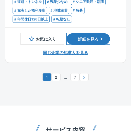
土木工事全般の設計業務を主軸に、その他の企画、計
# 道路・トンネル
# 残業少なめ
# シニア歓迎・活躍
■RCCM（道路）
画、調査、測量、点検など。
# 充実した福利厚生
# 地域密着
# 急募
また、社内での打ち合わせ、発注者（主に官公庁）と
# 年間休日120日以上
# 転勤なし
の折衝、打ち合わせ・折衝に伴う議事録などの資料作
成も行います。
お気に入り
詳細を見る
【同社について】
本社は設計部門、調査測量部門、補償部門、総務部
同じ企業の他求人を見る
門、営業部門からなり、設計部門へ配属となります。
同部門では20代～50代まで幅広い年齢層が活躍してい
ます。
...
1
2
7
【同社の魅力】
◎設立50年を超える安定性と、地域社会への貢献度
1971年の設立以来、大分県・福岡県を中心とした公共
事業（道路、橋梁、河川、農業土木など）に深く携わ
っています。
また、近年需要が高まっている「防災・減災」や「老
朽化対策（橋梁点検等）」にも強みを持ち、地域の安
全を技術で支えるという社会貢献性の高い仕事です。
サービス内容