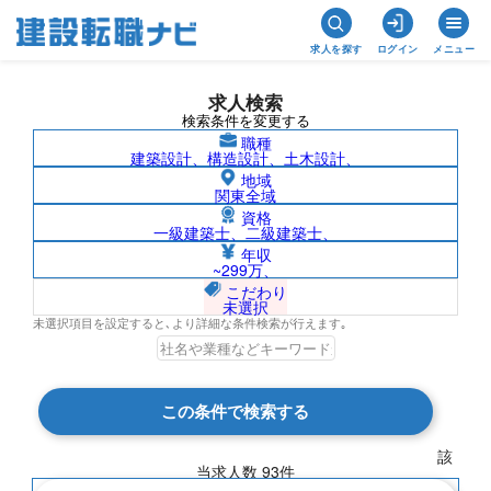
求人を探す
ログイン
メニュー
求人検索
検索条件を変更する
職種
建築設計、構造設計、土木設計、
地域
関東全域
資格
一級建築士、二級建築士、
大分県の求人検索結果一覧
年収
~299万、
こだわり
未選択
未選択項目を設定すると､より詳細な条件検索が行えます｡
検索結果 93 件
この条件で検索する
現在の検索条件
該
当求人数
93
件