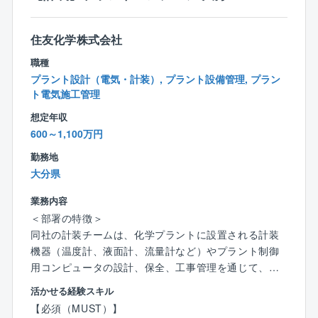
職務遂行においては、設備の予算や工事の期間を考え
ながら、電気の設計業務を行います。設計をするとき
住友化学株式会社
は、工場の将来を見据えたインフラ整備の視点を持
ち、電気工学の専門知識を活かして取り組みます。
職種
プラント設計（電気・計装）, プラント設備管理, プラン
また、関係する省庁とのやり取りや、設備メーカーと
ト電気施工管理
の調整,発注、施工会社との打ち合わせも行います。新
想定年収
しい工場などを建てる場合は、計画の初期段階から電
600～1,100万円
気設計やプロジェクトの進行に関わります。
工場の安全で安定した運営を続けるために、電気事業
勤務地
法などの法律に基づき、特別高圧の受配電設備から高
大分県
圧,低圧の設備まで、計画的に電気設備の保守点検を行
業務内容
います。
＜部署の特徴＞
同社の計装チームは、化学プラントに設置される計装
＜やりがい＞
機器（温度計、液面計、流量計など）やプラント制御
成長ドライバーと位置づけられるアグロ＆ライフソリ
用コンピュータの設計、保全、工事管理を通じて、プ
ューション部門の主力工場である大分工場において、
ラントの安全性,効率性,信頼性を支える重要な役割を担
◎特高受配電設備を含め、発変電,配電設備など、電気
活かせる経験スキル
っています。これらの業務を通じて、プラントの安全,
インフラ設備全般の設計に携わることができます。
【必須（MUST）】
安定稼働と品質向上に貢献することが私たちの使命で
◎企画,開発の初期段階からプロジェクトに関わり、自