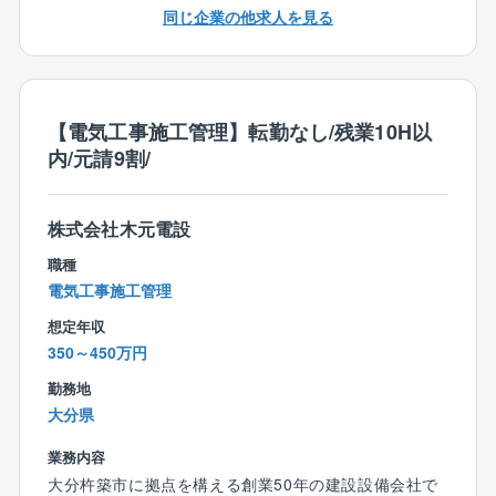
くを担当しており、地域の生活インフラを支えていま
同じ企業の他求人を見る
・電気工事士1種
■資格取得奨励金制度（最高10万円／件）
す。
・電気工事施工管理1級
◎給与以外の面でも研修費用など社員の成長に対する
スキルの高い技術者が数多く在籍していることより電
・配管技能士1級
投資は惜しみません！
気工事・配管・空調・消防設備・建築・土木をワンス
・管工事施工管理技士1級
トップで対応ができる体制が叶っております。
・土木工事施工管理士1級
【現場研修】
【電気工事施工管理】転勤なし/残業10H以
・建築工事施工管理士1級
現場への配属後はまず顧客の事業内容や主力製品など
内/元請9割/
■入社後の流れ：
・1級建築士
の基礎知識を学ぶところからスタート。
先輩社員と一緒に現場を回り、同社の雰囲気に慣れな
その後は実際の業務を通して必要な知識やスキルを教
がら、業務の流れを覚えていただきます。
えながら、徐々に業務の幅を広げていくのでご安心く
株式会社木元電設
経験の浅い方には簡単な現場作業から見ていただき、
ださい。
経験をお持ちの方には今までの経験を活かせるお仕事
職種
さらに年に4回ほど先輩社員との面談も実施するなど、
をお任せします。
電気工事施工管理
充実のフォロー体制を整えています。
なお、現場も杵築市内がほとんどであり、残業も少な
想定年収
く、働きやすい環境を整えています。
【寮】
350～450万円
28歳まで：自己負担2万円/月
■資格補助
勤務地
29〜40歳：3万6千円〜3千円/月を補助（年齢に応じ
資格を取る際の費用は2回までは会社負担で受けること
大分県
た金額を補助）
が可能です。
業務内容
【同居家族ありの方】
大分杵築市に拠点を構える創業50年の建設設備会社で
■同社について：