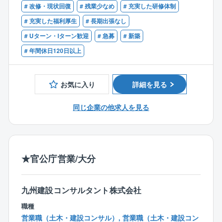
◆工事にかかわる各部署を横断してサポート
# 改修・現状回復
# 残業少なめ
# 充実した研修体制
◆第一種電気主任技術者
ご安心ください。
◆高圧電気設備の保守経験、発電所の保守管理経験な
# 充実した福利厚生
# 長期出張なし
■出張:日本各地に拠点がありますので、営業所の担当
【同ポジション／同社の魅力】
どのいずれか、または類似の経験
エリア内での対応が基本となります。そのため、日帰
# Uターン・Iターン歓迎
# 急募
# 新築
◆社会貢献性
◆報告書などの各種資料を作成できるPC操作能力、社
りが基本の働き方となりますが、大型案件で他拠点の
⇒「自然エネルギー100%」の未来を創る、使命感ある
# 年間休日120日以上
内のITシステム利用に抵抗がない方
応援にいくなど、頻度は少ないものの泊まり出張の可
仕事です。
◆発電所のある地域のパートナー企業や関係者と良好
能性は0ではありません。
◆現場の裁量権
な関係を築くことができる対人能力、折衝力、ホスピ
⇒ 現場のトップとして、安全・品質・工程・予算の全
お気に入り
詳細を見る
タリティ
【同社について】
てをリードします。
日本の2大人気テーマパークやホテル、病院や老人介護
◆プロフェッショナルな関係
同じ企業の他求人を見る
施設、自動車や食品を製造する工場、町のクリーニン
⇒キャリアの柔軟性を重視しています。定期的な面談
グ屋さんやお豆腐屋さん、新幹線や護衛艦まで、あら
を通じて、ご自身の専門性をどう活かすか、共に考
ゆる業種のお客様でお使いいただいているボイラを主
え、調整していくパートナーシップを築きます。
力製品としているメーカーです。
◆フラットな組織
★官公庁営業/大分
真空式温水ヒーターにおいて国内トップシェアを実現
⇒大手の「しがらみ」とは無縁。目的のためにスピー
しております。ボイラの種類は豊富にありますが、熱
ディに動ける風土です。
エネルギーの利用方法もお客様によってさまざまで
◆残業20h程度と少なめ！
九州建設コンサルタント株式会社
す。
そういったお客様の要望に対して、多様な技術・製品
職種
【同社の特徴】
を用いた『トータルエンジニアリング』ができ、お客
営業職（土木・建設コンサル）, 営業職（土木・建設コン
“すべての人“ が包摂される組織・社会づくり