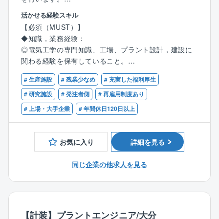
プラント新設や既設プラントの改造において、電気技
活かせる経験スキル
術者として電気設備全般の最適な設計,施工監理を行い
【必須（MUST）】
ます。
◆知識，業務経験：
また、プラントの安全,安定操業を維持するために、DX
◎電気工学の専門知識、工場、プラント設計，建設に
等を推進し最適な電気保全業務を行います。
関わる経験を保有していること。
◎環境、保安、安全関係法令について一定の知識，経
＜部署のミッションにおけるポジションの位置づけ＞
# 生産施設
# 残業少なめ
# 充実した福利厚生
験を持っていること。
電気実務担当者としてプラントエンジニアリング業務
# 研究施設
# 発注者側
# 再雇用制度あり
を実施するポジションです。
【歓迎（WANT）】
# 上場・大手企業
# 年間休日120日以上
将来的には部下を率いてエンジニアリング業務を推進
◆知識，業務経験：
することを期待しています。
化学又は石油化学系、医薬系のプラントの電気設計業
電気インフラ設備の設計,施工監理の実施、及び機能維
務経験を有しているとなお良い。
お気に入り
詳細を見る
持のため中長期的な視点で保全計画を立案,実行いただ
工場電気設備における、生産設備の制御、高圧、低
きます。
圧、弱電、モーター、防爆についての知識、経験など
同じ企業の他求人を見る
があればなお良い。
＜職務内容＞
◆資格：
(雇入れ直後)
電気主任技術者、高圧ガス、危険物、エネルギー管理
大分工場における工場インフラ全般の、電気設計業務
士、消防設備士、などの資格があればなお良い。
を担当いただきます。
【計装】プラントエンジニア/大分
◆語学力：TOEIC 500点以上