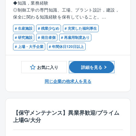
◆知識，業務経験
す。
分の意見やアイデアを提案して反映させることができ
◎制御工学の専門知識、工場、プラント設計，建設，
ます。
保全に関わる知識経験を保有していること。
＜担当業務＞
◎電気設備の専門知識に加え、プロジェクト全体の流
◎環境、保安、安全関係法令について一定の知識，経
実務担当者として、プラントエンジニアリング業務を
れや関係部門との連携など、幅広い知識や経験を積む
# 生産施設
# 残業少なめ
# 充実した福利厚生
験を持っていること。
実施するポジション。
ことができます。
# 研究施設
# 発注者側
# 再雇用制度あり
将来的には部下を率いてエンジニアリング業務を推進
◎建設したプラントの完成後も、運転状況の確認や設
【歓迎（WANT）】
# 上場・大手企業
# 年間休日120日以上
する。
備改造、不具合対応など、長期的にプロジェクトに携
◆知識，業務経験
わることで、電気エンジニアとしてのキャリアアップ
◎大学において制御系の知識（制御工学、情報工学、
●設計業務：
を実感できます。
制御回路など）を習得していること。
お気に入り
詳細を見る
プラントの特性や運用条件に基づき、最適な計装機
◎化学又は石油化学系、医薬系のプラントの計装設計
器を選定,手配します。
＜キャリアパス＞
または保全業務経験を有しているとなお良い。
同じ企業の他求人を見る
プラント制御用コンピュータのシステム構成を決定
まずは工場や研究所の電気インフラ設備全般の設計,保
◆資格：
し、手配します。
全,工事,運用などを担当し、
高圧ガス、危険物、エネルギー管理、公害関連、消防
計装機器の設置工事の設計（配線図、配管図の作成
経験を積みながら、より大規模な設備改造プロジェク
設備士、計量士、電気主任技術者などの資格があれば
手配）を行い、工事手配をするとともに設置工程計画
トや新規プラント建設、生産技術開発、海外案件な
なおよい。
を立案します。
ど、担当する業務の幅や責任範囲を広げていきます。
【保守メンテナンス】異業界歓迎/プライム
その後、ご自身の適性や意欲に応じて、方針や戦略の
上場G/大分
●工事管理業務：
立案に携わったり、チームをリードする役割や、工務,
設置工事が計画通りに進捗するよう、現場の進行状
エンジニアリング部門の責任者として、さらに広い視