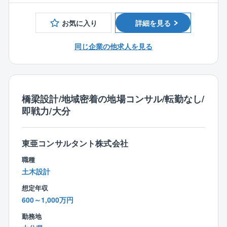
■エネルギー管理士
設の運用です。
■危険物取扱者乙種4類
長年にわたり、NECグループのインフラ施設を支えて
お気に入り
詳細を見る
きた
高度な技術力やノウハウをベースに、設備の安定稼働
同じ企業の他求人を見る
に加え、
省エネルギーの推進等、建物の資産価値を高める
様々なソリューションを提供しております。
現在は、同社が培った現場力とNECのICT技術をコラ
橋梁設計/地域密着の地場コンサル/転勤なし/
ボレーションした
即戦力/大分
高品質なサービスも展開中です。
一味違った施設管理サービスを提供する同社の施設管
理事業。
東亜コンサルタント株式会社
ユニークな技術力を活かし、社会インフラ基盤の構築
に貢献していきます。
職種
土木設計
■シフト勤務について：
想定年収
基本は昼勤/夜勤/明け/公休2日のサイクルですが、日勤
600～1,000万円
（8時間勤務）が
年に19回ございます。
勤務地