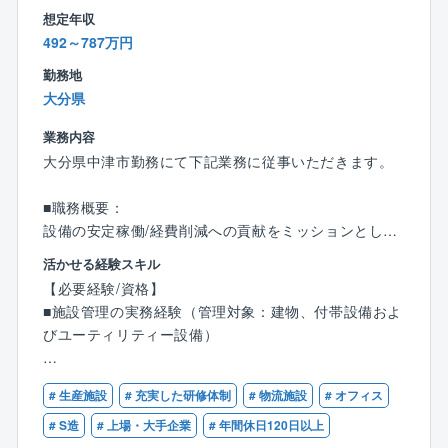
なお、現場も杵築市内がほとんどであり、残業も少な
想定年収
く、働きやすい環境を整えています。
492～787万円
■資格補助
勤務地
資格を取る際の費用は2回までは会社負担で受けること
大分県
が可能です。
業務内容
大分県中津市勤務にて下記業務に従事いただきます。
■同社について：
創業50年を迎え、皆様の暮らしをはじめ、工業・農
■職務概要：
業・漁業の中に関わる多くの設備工事など幅広い分野
設備の安定稼働/経費削減への貢献をミッションとし、
を通じて、
生産設備を有する工場等の、生産ユーティリティの適
社会に貢献すべく日々邁進しております。企業理念と
活かせる経験スキル
切な運転、
して「顧客満足度」「環境保護」「思いやり」「正確
【必要経験/資格】
維持管理を通じ、安定稼働、コスト削減、省エネルギ
敏速」「技術向上」を掲げ、仕事に対する目的意識を
■施設管理の実務経験（管理対象：建物、付帯設備およ
ーを支援しています。
持って取り組みます。
びユーティリティー設備）
■施設管理の特徴（プラント管理）：
※UIターン歓迎!!!
【歓迎資格】
同社の施設管理事業において、技術的な優位性を有し
# 生産施設
# 充実した研修体制
# 物流施設
# オフィス
■第三種電気主任技術者
ている領域は、
■建築物環境衛生管理技術者
# S造
# 上場・大手企業
# 年間休日120日以上
半導体工場やデータセンター等、高度かつ重装備な施