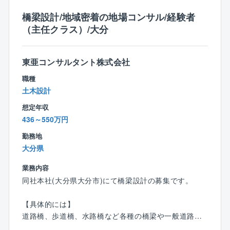
同部門では20代～50代まで幅広い年齢層が活躍してい
橋梁設計/地域密着の地場コンサル/経験者
ます。
（主任クラス）/大分
【同社の魅力】
◎設立50年を超える安定性と、地域社会への貢献度
東亜コンサルタント株式会社
1971年の設立以来、大分県・福岡県を中心とした公共
事業（道路、橋梁、河川、農業土木など）に深く携わ
職種
っています。
土木設計
また、近年需要が高まっている「防災・減災」や「老
想定年収
朽化対策（橋梁点検等）」にも強みを持ち、地域の安
436～550万円
全を技術で支えるという社会貢献性の高い仕事です。
勤務地
◎技術者としての「市場価値」を高める環境
大分県
調査・測量から設計、維持管理までワンストップで手
業務内容
掛けているため、幅広い知識が身につき、プロジェク
同社本社(大分県大分市)にて橋梁設計の募集です。
ト全体を見渡す視点が養われます。
「技術士」や「RCCM」などの国家資格取得を全力で
【具体的には】
バックアップ。受験費用の補助だけでなく、社内の有
道路橋、歩道橋、水路橋など各種の橋梁や一般道路構
資格者から直接指導を受けられるなど、成長を後押し
造物の基本計画に基づく調査、比較設計、詳細設計、