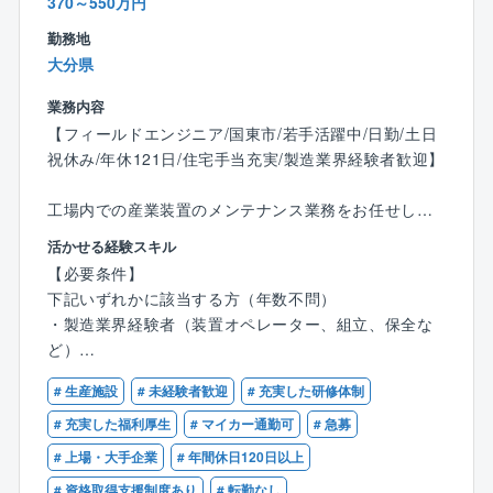
370～550万円
勤務地
大分県
業務内容
【フィールドエンジニア/国東市/若手活躍中/日勤/土日
祝休み/年休121日/住宅手当充実/製造業界経験者歓迎】
工場内での産業装置のメンテナンス業務をお任せしま
す。
活かせる経験スキル
≪詳細≫
【必要条件】
・産業装置の日常点検、部品交換作業
下記いずれかに該当する方（年数不問）
・産業装置のトラブル対応（チョコ停、装置動作停
・製造業界経験者（装置オペレーター、組立、保全な
止）
ど）
・何らかのメンテナンス経験者 （機械メンテナンス、
出張：無
# 生産施設
# 未経験者歓迎
# 充実した研修体制
設備メンテナンス、自動車整備士など）
# 充実した福利厚生
# マイカー通勤可
# 急募
《フィールドエンジニアとは…》
# 上場・大手企業
# 年間休日120日以上
装置の設置・改造・調整・保守・修理などを行う技術
者です。
# 資格取得支援制度あり
# 転勤なし