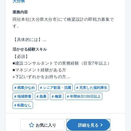
大分県
【NECファシリティーズ株式会社とは】
業務内容
同社はNECグループ唯一のファシリティマネジメント
同社本社(大分県大分市)にて橋梁設計の即戦力募集で
会社として、
す。
高効率な水処理設備の導入、省エネルギーが実現され
るビル/工場の構築等、
【具体的には】
社会的に価値のある多種多様なインフラ構築を実現す
道路橋、歩道橋、水路橋など各種の橋梁や一般道路構
る事業を行っています。
活かせる経験スキル
造物の基本計画に基づく調査、比較設計、詳細設計、
【必須】
解析、施工管理に最新の技術で対応し、高い精度の成
【企業の魅力】
■建設コンサルタントでの実務経験（目安7年以上）
果を収めるため、建設コストの縮減を目指し、自然と
◇プロジェクトの進捗具合により止む無く休日出勤を
■マネジメント経験がある方
の調和を意識した設計施工をご担当いただきます。
した場合には
※下記いずれかをお持ちの方
代休を取得頂いています。
■技術士（建設部門：鋼構造及びコンクリート）
■職務詳細
年間の離職率は3％以下 ！腰を据えて働ける環境が整
# 残業少なめ
# シニア歓迎・活躍
# 充実した福利厚生
■RCCM（鋼構造及びコンクリート）
土木工事全般の設計業務を主軸に、その他の企画、計
っています。
# 地域密着
# 急募
# 橋梁
# 年間休日120日以上
画、調査、測量、点検など。
# 転勤なし
また、社内での打ち合わせ、発注者（主に官公庁）と
◇社員のスキルアップ支援が手厚いことも魅力。
の折衝、打ち合わせ・折衝に伴う議事録などの資料作
教育専門部署「IFM材育成部」が、各種公的資格の取
成も行います。
得支援をはじめ、
お気に入り
詳細を見る
独自の研修プログラムの提供も行っております。