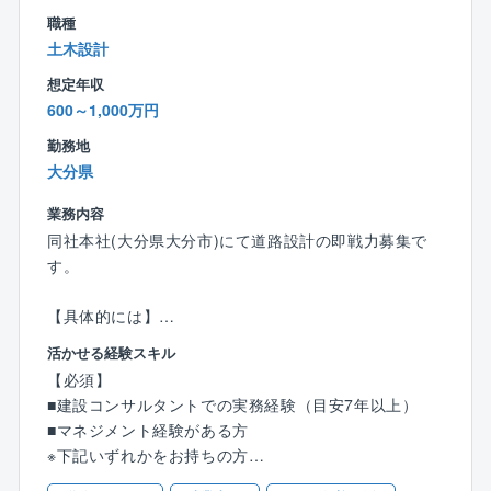
朽化対策（橋梁点検等）」にも強みを持ち、地域の安
職種
全を技術で支えるという社会貢献性の高い仕事です。
土木設計
想定年収
◎技術者としての「市場価値」を高める環境
600～1,000万円
調査・測量から設計、維持管理までワンストップで手
掛けているため、幅広い知識が身につき、プロジェク
勤務地
ト全体を見渡す視点が養われます。
大分県
「技術士」や「RCCM」などの国家資格取得を全力で
バックアップ。受験費用の補助だけでなく、社内の有
業務内容
資格者から直接指導を受けられるなど、成長を後押し
同社本社(大分県大分市)にて道路設計の即戦力募集で
する文化があります。
す。
◎「働きやすさ」と「働きがい」の両立
【具体的には】
残業平均月8時間程度に加え、完全週休二日制で年間休
道路計画・予備設計、道路詳細設計、交差点設計、道
活かせる経験スキル
日120日以上！大分県、福岡県を拠点に地域に根ざした
路構造物設計（切土・盛土）、道路防災点検等の実績
【必須】
活動を行っているため、腰を据えて長く働きたい方に
を重ね、良質な社会基盤整備の向上を提案いただきま
■建設コンサルタントでの実務経験（目安7年以上）
最適な環境です。
す。
■マネジメント経験がある方
※下記いずれかをお持ちの方
■職務詳細
■技術士（建設部門：道路）