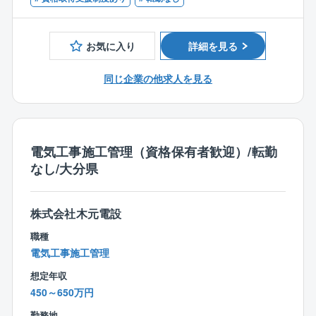
お客様の近くで修理内容を説明したり、トラブルのヒ
アリングを行うこともあり、「会社の顔」となるポジ
ションとなります。
お気に入り
詳細を見る
■この求人の魅力
同じ企業の他求人を見る
・未経験から半導体業界のエンジニアにチャレンジで
きます
・機械、電気両方のスキルを身に着けていただくこと
が可能です
電気工事施工管理（資格保有者歓迎）/転勤
・段階的なスキルアップが可能ですので、長期的にキ
なし/大分県
ャリアを積みたい方におすすめです
【研修制度】
株式会社木元電設
《入社時研修》
職種
弊社研修チームによる配属前研修を約1か月実施いたし
電気工事施工管理
ます。
工具や計測機器等の使用方法をはじめ、電気・機械の
想定年収
基礎知識を学ぶ座学研修に加え、
450～650万円
自社の研修センターにて、自社で作成した独自キット
勤務地