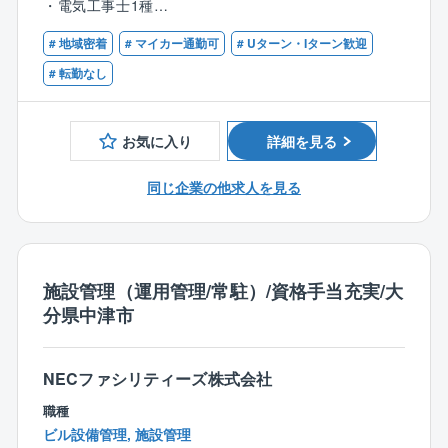
・電気工事士1種
り」「正確敏速」「技術向上」を掲げ、仕事に対する
・工事現場において、監理業務などを主軸とし就業し
・電気工事施工管理1級
目的意識を持って取り組みます。
ていただきます。
# 地域密着
# マイカー通勤可
# Uターン・Iターン歓迎
・配管技能士1級
今までの経験を活かしながら、さらに１歩先の業務が
・管工事施工管理技士1級
# 転勤なし
できることも魅力です。
・土木工事施工管理士1級
・建築工事施工管理士1級
■職務の特性：
お気に入り
詳細を見る
・1級建築士
同社は、大分杵築エリアにて設備・配管工事事業の多
くを担当しており、地域の生活インフラを支えていま
同じ企業の他求人を見る
す。
スキルの高い技術者が数多く在籍していることより電
気工事・配管・空調・消防設備・建築・土木をワンス
トップで対応ができる体制が叶っております。
施設管理（運用管理/常駐）/資格手当充実/大
分県中津市
■入社後の流れ：
先輩社員と一緒に現場を回り、同社の雰囲気に慣れな
がら、業務の流れを覚えていただきます。
NECファシリティーズ株式会社
経験の浅い方には簡単な現場作業から見ていただき、
経験をお持ちの方には今までの経験を活かせるお仕事
職種
をお任せします。
ビル設備管理, 施設管理