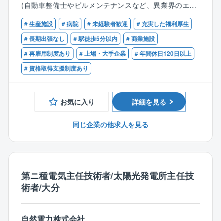
(自動車整備士やビルメンテナンスなど、異業界のエン
温度や流量、液面などのデータを通じて、プラント全
ます。同社にてボイラの保守・メンテナンスをお任せ
ジニアから転職された方が活躍中！)
体の安全性や効率性を維持することに貢献できます。
します。
# 生産施設
# 病院
# 未経験者歓迎
# 充実した福利厚生
自分の仕事がプラント全体の安定稼働に直結するとい
【歓迎】
# 長期出張なし
# 駅徒歩5分以内
# 商業施設
う責任感と達成感を味わえます。
■業務詳細：
■ボイラ等の業務関連に関する知識、資格
# 再雇用制度あり
# 上場・大手企業
# 年間休日120日以上
各種ボイラ及び周辺機器の製品内における試運転業
■普通自動車免許第一種
◎技術の進化を実感できる
務、修理対応、顧客管理、アフターメンテナンス、更
# 資格取得支援制度あり
計装機器は常に進化しており、新しい技術や製品が
新営業等をご担当頂きます。
次々と登場します。
・メンテナンス…顧客の施設を定期的に訪問し、定期
最新の技術を導入し、プラントの性能向上を実現する
保守や点検消耗部品の交換、ボイラ内の清掃、水質の
お気に入り
詳細を見る
ことで、技術者としての成長を実感できます。また、
チェック、訪問先は大型の施設から小規模の店頭まで
専門知識を活かしながらイノベーションに携わること
様々です。ボイラは燃料や重量別に種類が多岐にわた
同じ企業の他求人を見る
で、業界の発展に寄与する実感を得られます。
るため、高度かつ幅広い技術が身につきます。
さらに近年のDX（デジタルトランスフォーメーショ
■教育体制：
ン）の進展により、「データ」はプラント運営におい
入社後は現場でのOJTや階層別教育を通して業務や製
第ニ種電気主任技術者/太陽光発電所主任技
て欠かせない存在となっています。計装はプラントの
品について学んで頂きます。将来的には技術者と同レ
術者/大分
データを取り扱う第一人者であり、今後のDXの中心と
ベルの知識を身に着けることができます。
なる重要な職種です。
【同社の魅力】
自然電力株式会社