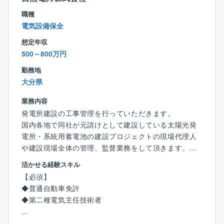
◎問題解決の達成感
業界シェアトップクラス：同社はボイラ業界でトップ
職種
設備の故障や不具合が発生した際には、原因を特定
クラスのシェアを有しております。
電気設備保全
し、迅速に修繕を行うことが求められます。問題を解
また全国に拠点を設けており、より顧客の近くでニー
決するたびに、自分の知識と経験が活かされたことを
ズに応えられるような体制を築いております。
想定年収
実感でき、達成感を得ることができます。また、故障
製造から販売までボイラに関するあらゆる事業を手掛
500～800万円
を未然に防ぐための予防保全や改善活動を通じて、プ
けており、人々の生活に必要不可欠な熱エネルギー、
勤務地
ラントの信頼性を向上させることができます。
生活の基盤を支える事業をして手掛けております。
大分県
また、同社は民生熱エネルギー分野でトップ企業とな
◎チームでの仕事の充実感
ることを目指しており、すべてのステークホルダーの
業務内容
設計、工事管理、保全といった業務は、他の技術者や
皆さまにとって価値ある企業になるよう事業を展開し
発電所建設の工事管理を行っていただきます。
現場スタッフとの連携が不可欠です。チームで協力し
ています。
国内各地で同社が元請けとして建設している太陽光発
ながら目標を達成することで、仕事の充実感を得るこ
電所・系統用蓄電池の建設プロジェクトの現場代理人
とができます。
【働き方】
や建設現場全体の管理、監督業務をして頂きます。
また、現場でのコミュニケーションを通じて、多くの
■残業月30～40時間程度です。
※本求人は有資格者求人となります。
活かせる経験スキル
人と関わりながら成長できる環境があります。
■顧客先への直行直帰可能です。
【必須】
■納品先の稼働状況によって休日出勤可能性があります
【具体的には】
◆普通自動車免許
が、振休・代休の取得が必須となります。
◆建設スケジュールの作成とレビュー
◆第二種電気主任技術者
■17時以降のお問い合わせはコールセンターにて一次対
◆システム設計・工事・外部建設業者・サプライチェ
応するため緊急対応は少なく、目安として拠点単位で
ーン・プロジェクトマネジメント
【歓迎】
月1～2件となります。個人単位ではもっと少ないので