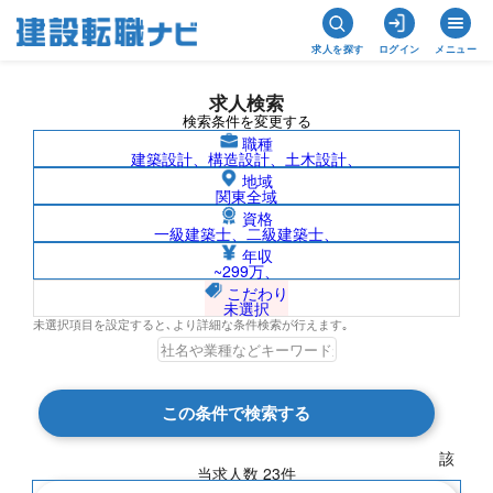
求人を探す
ログイン
メニュー
求人検索
検索条件を変更する
職種
建築設計、構造設計、土木設計、
地域
関東全域
資格
一級建築士、二級建築士、
鳥取県の求人検索結果一覧
年収
~299万、
こだわり
未選択
未選択項目を設定すると､より詳細な条件検索が行えます｡
検索結果 23 件
この条件で検索する
現在の検索条件
該
当求人数
23
件