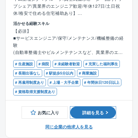
プシェア/異業界のエンジニア歓迎/年休127日/土日祝
休/格安で住める住宅補助あり】
活かせる経験スキル
■業務内容：
【必須】
同社は商業施設や病院、工場等で利用されるボイラや
■サービスエンジニア/保守/メンテナンス/機械整備の経
ヒータのメーカーです。開発からメンテナンスまで対
験
応しているため、顧客に寄り添った提案が可能となり
(自動車整備士やビルメンテナンスなど、異業界のエン
ます。同社にてボイラの保守・メンテナンスをお任せ
ジニアから転職された方が活躍中！)
します。
# 生産施設
# 病院
# 未経験者歓迎
# 充実した福利厚生
【歓迎】
# 長期出張なし
# 駅徒歩5分以内
# 商業施設
■業務詳細：
■ボイラ等の業務関連に関する知識、資格
# 再雇用制度あり
# 上場・大手企業
# 年間休日120日以上
各種ボイラ及び周辺機器の製品内における試運転業
■普通自動車免許第一種
務、修理対応、顧客管理、アフターメンテナンス、更
# 資格取得支援制度あり
新営業等をご担当頂きます。
・メンテナンス…顧客の施設を定期的に訪問し、定期
保守や点検消耗部品の交換、ボイラ内の清掃、水質の
お気に入り
詳細を見る
チェック、訪問先は大型の施設から小規模の店頭まで
様々です。ボイラは燃料や重量別に種類が多岐にわた
同じ企業の他求人を見る
るため、高度かつ幅広い技術が身につきます。