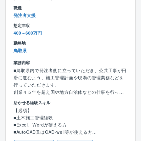
職種
【組織構成】
発注者支援
・当該部門は2名で構成されており、所長1名、技術職
想定年収
員1名で構成されております。（50代）
400～600万円
【魅力ポイント】
勤務地
・清水建設株式会社のグループ企業
鳥取県
・創業100年超の老舗企業
・女性技術者の採用に力を入れており、幅広い女性の
業務内容
活躍環境がございます。
■鳥取県内で発注者側に立っていただき、公共工事が円
・資格取得支援体制充実
滑に進むよう、施工管理計画や現場の管理業務などを
・研修・育成制度充実
行っていただきます。
創業４５年を超え国や地方自治体などの仕事を行って
【同社に関して】
いる信頼ある企業です。河川・道路等の社会資本の整
活かせる経験スキル
・同社の技術者は、知識や技能だけではなく、コミュ
備、維持を目的とする技術力を提供しています。
【必須】
ニケーションや創造性などのヒューマンスキルを重視
■土木施工管理経験
しています。
【具体的には】
■Excel、Wordが使える方
お客様の夢の一つ一つを大切にし、それぞれ希望を
官公庁からの依頼を受けた発注者への支援業務に従事
■AutoCAD又はCAD-well等が使える方
叶える誠実な施工を実現できる技術者を育成していま
します。
※未経験でも意欲のある方歓迎します