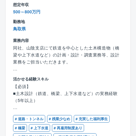
想定年収
★官公庁と施工会社の橋渡しがミッション★
500～800万円
工事管理・品質管理を中心に施工計画など各種資料作
成を担い、官公庁サイドの業務をサポートします。
勤務地
発注者の立場から工事管理を行う、公共性が高く・や
鳥取県
りがいある業務です。
業務内容
★充実した研修システム★
同社、山陰支店にて鉄道を中心とした土木構造物（橋
Web上でBIM/CIM研修や、CAD等業務に必要なソフト
梁や上下水道など）の計画・設計・調査業務等、設計
の研修を行っています。
業務をご担当いただきます。
経験が浅い方、施工管理からのキャリアチェンジを希
望される方でも安心して業務に取り組める環境です。
【具体的には】
活かせる経験スキル
・現地調査
【必須】
・打ち合わせ
■土木設計（鉄道、橋梁、上下水道など）の実務経験
・基本設計
（5年以上）
・実地設計
・納品
【歓迎】
# 道路・トンネル
# 残業少なめ
# 充実した福利厚生
■RCCM（鉄道、鋼構造及びコンクリート、上水道及び
※一連の流れをご対応いただくことになります。
工業用水道、下水道）
# 橋梁
# 上下水道
# 再雇用制度あり
■技術士（建設部門 鉄道 鋼構造及びコンクリート）