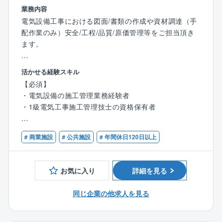
創立から60年以上、地域に密着したローカルなものか
業務内容
ら、グローバルな事業までを網羅しています。
電気設備工事における図面/書類の作成や資材調達（手
自ら手を挙げた方は積極的に登用してもらえる風土が
配作業のみ）安全/工程/品質/原価管理等をご担当頂き
あり、意欲のある方はどんどん成長できる環境です。
ます。
■自己研鑽ができる環境
～高い信頼性と高度な設計施工技術を有する優良企業
活かせる経験スキル
同社は技術職の人数が8割以上を占めており、技術を売
～
【必須】
りにしている企業です。
■プライム市場企業である中電工のグループ企業とし
・電気設備の施工管理業務経験者
自己研鑽については自身が望めば多くの機会を利用し
て、公共・民間の電気設備工事を幅広く手掛けており
・1級電気工事施工管理技士の資格保有者
て自己を成長させることができます。
ます。
専門分野への論文投稿をしたり、業務に関連する学会
■学校や警察署などの公共案件も多く、工事先は県内案
【歓迎スキル】
に出席したり、講演会・セミナーに出て知見を深めた
件を中心としてお りますので、出張はほとんどなく、
# 商業施設
# 公共施設
# 年間休日120日以上
・コミュニケーションスキル
りしています。
仕事量も安定しております。
・CAD・PCの操作スキル
■年間1～3件程度施工管理に従事、通常は1件のみ受け
人員構成：社員数（全社）1051名（技術系8割 ／事務
持ち（多くて3件）
お気に入り
詳細を見る
系2割）
～直近10年間の社員定着率90%！ざっくばらんで穏や
かな社風です～
同じ企業の他求人を見る
■平均残業時間25時間。しかし、繁忙期にはどうしても
仕事が偏る状況です。