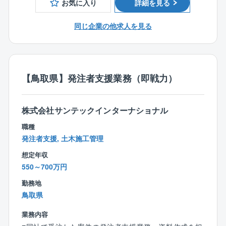
お気に入り
詳細を見る
■入社後の流れ
同じ企業の他求人を見る
入社後は同社のこと、仕事の流れをまずは知って頂く
ことからスタート。
あなた自身のスキルも活かしつつ、徐々に慣れていき
ましょう！
【鳥取県】発注者支援業務（即戦力）
また、お願いする案件は規格商品の建築が大半。
同じ規格商品の建築工事を複数担当することもあるた
株式会社サンテックインターナショナル
め、経験を積み仕事に慣れていけば、効率よく業務を
進められます。
職種
発注者支援, 土木施工管理
■未来まで街に残る建物をつくっています
想定年収
何が時代に必要とされているのかを考え、商品に反映
550～700万円
している同社。
例えば高耐震やバリアフリー設計などニーズのある商
勤務地
品を創造する事でお客様から高い満足度を頂いていま
鳥取県
す。
つくりあげていくのは何十年と地図に残る建物。
業務内容