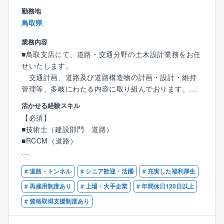
■社風
勤務地
創立から60年以上、地域に密着したローカルなものか
鳥取県
ら、グローバルな事業までを網羅しています。
自ら手を挙げた方は積極的に登用してもらえる風土が
業務内容
あり、意欲のある方はどんどん成長できる環境です。
■鳥取支店にて、道路・交通分野の土木設計業務をお任
せいたします。
■自己研鑽ができる環境
交通計画、道路及び道路構造物の計画・設計・維持
同社は技術職の人数が8割以上を占めており、技術を売
管理等、多岐にわたる内容に取り組んでおります。
りにしている企業です。
【具体的には】
活かせる経験スキル
自己研鑽については自身が望めば多くの機会を利用し
〇道路・交通施設等に関する調査・計画・設計、道路
【必須】
て自己を成長させることができます。
交通計画など
■技術士（建設部門 道路）
専門分野への論文投稿をしたり、業務に関連する学会
〇上記に付帯する業務全般
■RCCM（道路）
に出席したり、講演会・セミナーに出て知見を深めた
※マネジメント業務も携わっていただく可能性がござい
りしています。
ます。
【歓迎】
# 道路・トンネル
# シニア歓迎・活躍
# 充実した福利厚生
■道路設計（予備・詳細）経験5年以上
人員構成：社員数（全社）1051名（技術系8割 ／事務
【魅力ポイント】
■計画段階評価など国土交通省業務の経験
# 再雇用制度あり
# 上場・大手企業
# 年間休日120日以上
系2割）
■建設コンサルタント売上ランキング8位（日経コンス
# 資格取得支援制度あり
トラクション 建設コンサルタント決算ランキング202
4年より）