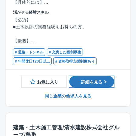
【具体的には】
■残業月30～40時間程度です。
道路・橋梁分野の設計業務に従事いただきます。
活かせる経験スキル
■顧客先への直行直帰可能です。
・道路設計：円滑な道路交通を確保するための設計を
【必須】
■納品先の稼働状況によって休日出勤可能性があります
行います。
■土木設計の実務経験をお持ちの方。
が、振休・代休の取得が必須となります。
・防災設計：国土強靱化に向けた防災・減災の取り組
■17時以降のお問い合わせはコールセンターにて一次対
みとして、設計を行います。
【優遇】
応するため緊急対応は少なく、目安として拠点単位で
・電線共同溝設計：電線共同溝の設計を行います。
■道路分野の設計経験をお持ちの方。
月1～2件となります。個人単位ではもっと少ないので
・道路施設の調査・設計：既存施設の長寿命化のた
# 道路・トンネル
# 充実した福利厚生
■技術士（道路・鋼構造及びコンクリート）・RCCM
ご安心ください。
め、調査・設計を行います。
（道路・鋼構造及びコンクリート）の資格をお持ちの
# 年間休日120日以上
# 資格取得支援制度あり
■出張:日本各地に拠点がありますので、営業所の担当
※最新技術である3次元測量データを用いて、リアルな
方。
エリア内での対応が基本となります。そのため、日帰
道路空間を再現し、地域住民との合意形成や施工に活
りが基本の働き方となりますが、大型案件で他拠点の
用しています。
お気に入り
詳細を見る
応援にいくなど、頻度は少ないものの泊まり出張の可
※使用ソフト：V-Nas、AutoCAD、各種3次元CAD
能性は0ではありません。
同じ企業の他求人を見る
案件詳細
【同社について】
・元請け：下請け＝ ほぼ100％： 0％
日本の2大人気テーマパークやホテル、病院や老人介護
・主な受注先：国、都府県、市町村
施設、自動車や食品を製造する工場、町のクリーニン
・近年同社で力を入れている案件：道路設計、電線共
グ屋さんやお豆腐屋さん、新幹線や護衛艦まで、あら
建築・土木施工管理/清水建設株式会社グル
同溝設計、防災設計、包括管理
ゆる業種のお客様でお使いいただいているボイラを主
ープ/鳥取
・直近の実績：道路設計、電線共同溝設計、能登半島