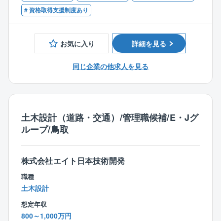
4年より）
年齢：45.3歳
■計画段階評価など国土交通省業務の経験
# 資格取得支援制度あり
■テレワーク制度：あり。週2日を上限に利用可能。
※部署によって異なります。
■残業時間 平均30時間(同社の勤務時間は9時～17時
お気に入り
詳細を見る
です。勤務時間が8時間の企業様に当てはめると、10時
間になります。）
同じ企業の他求人を見る
【会社の特徴】
2009年6月に、建設コンサルタント会社2社（株式会社
エイトコンサルタント・日本技術開発株式会社）が経
営統合して、新たに株式会社エイト日本技術開発が誕
土木設計（道路・交通）/管理職候補/E・Jグ
生して、10年以上が経過しました。「国民の暮らしを
ループ/鳥取
支える社会資本の整備・維持管理」という建設コンサ
ルタントとしての使命を深く胸に刻み、防災・減災対
策、環境・エネルギー対策など国民が「安全・安心」
株式会社エイト日本技術開発
に暮らせる生活の基盤整備に貢献しています。また、
職種
女性活躍推進法に基づき、2020年12月10日付で「える
土木設計
ぼし」（3段階目）企業に認定され、より安心して働き
想定年収
続けられる職場環境づくりを促進しています。
800～1,000万円