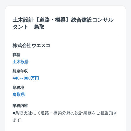
■教育体制：
入社後は現場でのOJTや階層別教育を通して業務や製
土木設計【道路・橋梁】総合建設コンサル
品について学んで頂きます。将来的には技術者と同レ
タント 鳥取
ベルの知識を身に着けることができます。
【同社の魅力】
株式会社ウエスコ
業界シェアトップクラス：同社はボイラ業界でトップ
職種
クラスのシェアを有しております。
土木設計
また全国に拠点を設けており、より顧客の近くでニー
ズに応えられるような体制を築いております。
想定年収
製造から販売までボイラに関するあらゆる事業を手掛
440～880万円
けており、人々の生活に必要不可欠な熱エネルギー、
勤務地
生活の基盤を支える事業をして手掛けております。
鳥取県
また、同社は民生熱エネルギー分野でトップ企業とな
ることを目指しており、すべてのステークホルダーの
業務内容
皆さまにとって価値ある企業になるよう事業を展開し
■鳥取支社にて道路・橋梁分野の設計業務をご担当頂き
ています。
ます。
【働き方】