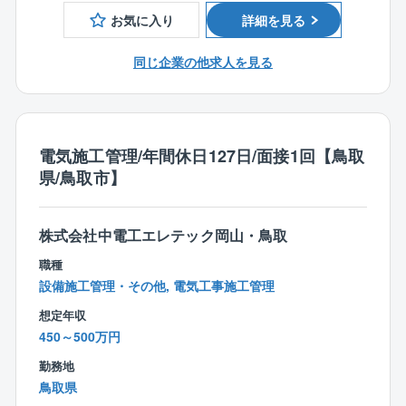
■テレワーク制度：あり。週2日を上限に利用可能。
お気に入り
詳細を見る
※部署によって異なります。
■残業時間 平均30時間(同社の勤務時間は9時～17時
同じ企業の他求人を見る
です。勤務時間が8時間の企業様に当てはめると、10時
間になります。）
【会社の特徴】
2009年6月に、建設コンサルタント会社2社（株式会社
電気施工管理/年間休日127日/面接1回【鳥取
エイトコンサルタント・日本技術開発株式会社）が経
県/鳥取市】
営統合して、新たに株式会社エイト日本技術開発が誕
生して、10年以上が経過しました。「国民の暮らしを
支える社会資本の整備・維持管理」という建設コンサ
株式会社中電工エレテック岡山・鳥取
ルタントとしての使命を深く胸に刻み、防災・減災対
職種
策、環境・エネルギー対策など国民が「安全・安心」
設備施工管理・その他, 電気工事施工管理
に暮らせる生活の基盤整備に貢献しています。また、
想定年収
女性活躍推進法に基づき、2020年12月10日付で「える
450～500万円
ぼし」（3段階目）企業に認定され、より安心して働き
続けられる職場環境づくりを促進しています。
勤務地
鳥取県
■社風