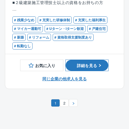
■２級建築施工管理技士以上の資格をお持ちの方
ており、アパート・マンションの賃貸事業の企画か
◎ハウスドゥ!ではお客様が購入された物件のリフォー
ら、設計・施工、入居者の募集・仲介・管理・運営ま
ムや新築建売等も手掛けています。
【歓迎】
で一貫して行う「賃貸経営受託システム」を提供して
# 残業少なめ
# 充実した研修体制
# 充実した福利厚生
■１級建築施工管理技士をお持ちの方
います。グループでは、賃貸住宅管理戸数、賃貸仲介
【その他】
# マイカー通勤可
# Uターン・Iターン歓迎
# 戸建住宅
件数、住宅供給戸数（マンションを除く）において全
同社ではインセンティブ制度を導入しております。施
国トップの実績。2021年度の売上高は1兆4，889億
# 新築
# リフォーム
# 資格取得支援制度あり
工数に応じて毎月手当があり、そのため平均より高い
円、2022年度は1兆5，830億円と順調に業績を伸ばし
年収の社員が多いです。
# 転勤なし
ており、安定した経営基盤を築いています。
【同社の魅力】
【強み】
◎年間休日112日。残業時間も少なく（月10～20時間
お気に入り
詳細を見る
住宅供給実績において国内トップ級の施工力が強み。
程度）、働き方改革も積極的に推進しており長期的に
環境に配慮した住宅の開発など新しい技術の研究・開
働ける環境が整っています。
同じ企業の他求人を見る
発に積極的に取り組んでいます。また、不動産分野に
◎上司や先輩の指導のもと、約半年間OJTで仕事を覚
おいても多様化する入居者のライフスタイルに合わせ
えて頂きますので、未経験からでも着実にステップア
た独自の取組みを進めるなど、専門性の高い高品質な
ップ頂くことが可能。
サービスを提供していることも強みの1つです。
1
2
◎時短勤務制度、成果評価制度、成績手当など福利厚
生も充実。