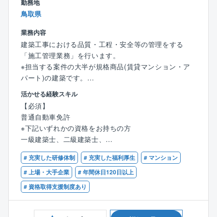
勤務地
的に指導を受けられる環境も整っており、自身の成長
鳥取県
を促進することができます。
業務内容
4.ワークライフバランスを実現しやすい
建築工事における品質・工程・安全等の管理をする
フレックスタイム制やテレワーク制度など、ライフス
「施工管理業務」を行います。
タイルに合わせた働き方が可能です。育児や介護と仕
※担当する案件の大半が規格商品(賃貸マンション・ア
事の両立を支援する制度も充実しており、働きやすい
パート)の建築です。
環境が整っています。
活かせる経験スキル
※全社平均残業時間 約23時間/月
【具体的には】
【必須】
▼担当する案件
普通自動車免許
5.安定した経営基盤
◎自社開発の賃貸マンション・アパート
※下記いずれかの資格をお持ちの方
JR西日本グループの一員として、安定した経営基盤を
※規格商品の建築が大半の為、経験を積む事で効率的に
一級建築士、二級建築士、
誇っています。福利厚生も充実しており、安心して働
業務を進められるようになります。
1級建築施工管理技士、2級建築施工管理技士
ける環境です。
# 充実した研修体制
# 充実した福利厚生
# マンション
▼仕事の詳細
# 上場・大手企業
# 年間休日120日以上
安全や品質、工程の管理をお任せします。
# 資格取得支援制度あり
同社独自のシステムとしてタブレット(ipad)で業務を支
援しスムーズに仕事を進められる環境を整えていま
す。