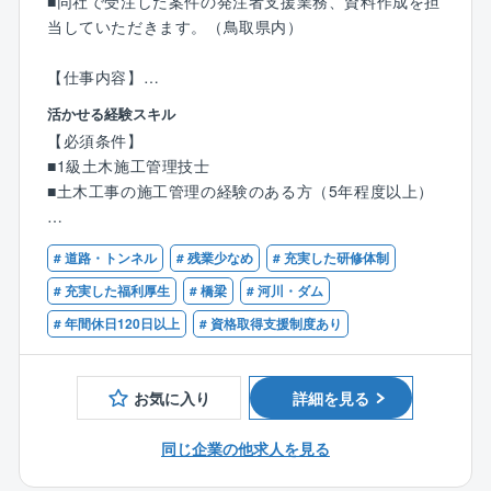
社会的意義の高い商品をつくっていくやりがいある仕
■同社で受注した案件の発注者支援業務、資料作成を担
事です。
当していただきます。（鳥取県内）
■クオリティの高い建物を生み出しています
【仕事内容】
高耐震重軽量鉄骨アパート
発注者先の事務所または弊社事業所に常駐して、
活かせる経験スキル
シェルルTPII（特許・実用新案取得）の鉄骨部材を主
◇発注された公共工事の工事関係資料作成
【必須条件】
力商品とし、様々な製品を自社工場で一貫生産してい
◇調査資料作成
■1級土木施工管理技士
る同社。
◇契約履行状況確認作業
■土木工事の施工管理の経験のある方（5年程度以上）
室内家具はもちろん、家具、造作材、システムキッチ
◇工事の品質、工程、安全対策、出来形などの管理
ン、収納家具などを幅広く生産し、質の高い建物を生
◇CADの修正等の対応業務、積算資料作成、設計図書
【歓迎】
み出しています。
の内容確認など
# 道路・トンネル
# 残業少なめ
# 充実した研修体制
■AutoCADの操作が可能な方
■Excel/Wordの操作が可能な方（表計算、文章作成et
# 充実した福利厚生
# 橋梁
# 河川・ダム
【具体的には】
c）
# 年間休日120日以上
# 資格取得支援制度あり
■発注された工事を発注者側の立場で、土木工事共通仕
■発注者支援業務での経験のある方
様書、土木工事施工管理基準及び規格値、発注図面通
りに工事受注者が工事を行っていることを確認しま
お気に入り
詳細を見る
す。
また、業務用自動車で各現場で廻り工事状況確認を致
同じ企業の他求人を見る
します。
■資料整理業務は、積算資料作成、設計業務発注に関す