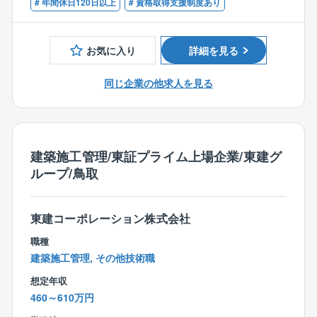
# 年間休日120日以上
# 資格取得支援制度あり
【案件について】
■技術士（上下水道部門 上水道及び工業用水道、下水
高架橋、橋梁、線路下構造物、上下水道など
道）
お気に入り
詳細を見る
【魅力】
1.社会貢献度の高い仕事に携われる
同じ企業の他求人を見る
JR西日本グループの一員として、鉄道事業を中心とし
た社会インフラの整備や、地域活性化に関わるプロジ
ェクトに携わることができます。自分の仕事が、人々
の生活を豊かにし、地域の発展に貢献していることを
実感できるでしょう。
建築施工管理/東証プライム上場企業/東建グ
ループ/鳥取
2.幅広い専門性を活かせる
鉄道土木、建築、電気、機械、環境、情報システムな
ど、多様な専門職種があります。自分のスキルや経験
東建コーポレーション株式会社
を活かせる仕事を見つけられるだけでなく、新しい知
職種
識や技術を学ぶ機会も豊富です。
建築施工管理, その他技術職
想定年収
3.チームワークを重視した風土
460～610万円
個人の能力や経験を尊重し、チームで協力しながら目
標達成を目指す風土があります。上司や先輩から積極