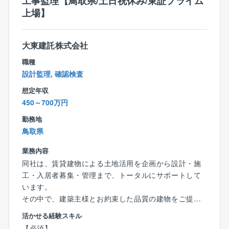
工事監理【鳥取県/土日祝休み/東証プライム
【特徴】
上場】
■中途社員の方も多く在籍しており、新卒中途関係なく
公平な評価制度を定めています。
■平均年収は863万円！平均の残業時間は30時間程度と
大東建託株式会社
待遇並びにワークライフバランスの改善も図れます。
職種
■部署ごとに分かれてはいますが、部門としては幅広い
設計監理, 確認検査
対象物を扱っている為、様々な建築物に携わるチャン
想定年収
スも有ります！
450～700万円
勤務地
鳥取県
業務内容
同社は、賃貸建物による土地活用を企画から設計・施
工・入居者募集・管理まで、トータルにサポートして
います。
その中で、建築主様とお約束した品質の建物をご提供
するための「工事監理」業務をお任せいたします。
活かせる経験スキル
【必須】