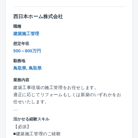
での経験を生かせる職場です。
■半期ごとの目標項目に基づき評価を実施。評価の基準
西日本ホーム株式会社
も明確で頑張り次第で昇給や昇格も実現できます。
職種
■ワークライフバランス良好！：
建築施工管理
基本的に遅くても終業は19時頃で、「効率よく」「正
確に」を実現するために業務はシステム化されていま
想定年収
す。
500～800万円
週休2日制で休みもしっかり取れてメリハリを付けて働
勤務地
けます！
鳥取県, 鳥取県
フレックスタイムのためその日のスケジュールに合わ
せて勤務時間を柔軟に変更できます。月平均残業時
業務内容
間：20時間程度で働きやすさ◎！
建築工事現場の施工管理をお任せします。
■定年後も再雇用制度にて引き続き勤務可能。
適正に応じてリフォームもしくは新築のいずれかをお
任せいたします。
【概要・特徴】
【詳細】
活かせる経験スキル
東証プライム上場、建物の建設も手がける不動産会
◎増改築プラザでは住まいをよみがえらせる様々なお
【必須】
社。東京都港区に本社を置き、全国に約200支店を展開
手伝いを行い、得意とするリノベーションを『再生新
■建築施工管理のご経験
しています。地主への賃貸経営の提案を主力事業とし
築の家』と呼んでいます。