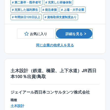
す。
国土交通省や農林水産省、自治体など、各エリアの官
# 第二新卒・既卒者可
# 充実した研修体制
■1級または2級土木施工管理技士
特に実績のある分譲マンションの施工では、購入さ
公庁が進めるプロジェクトに発注者側の立場で発注者
■普通自動車運転免許
# 充実した福利厚生
# 発注者側
# 上場・大手企業
れた方の個別の要望の一つ一つに、図面の変更から材
支援業務に参加頂きます。
# 年間休日120日以上
# 資格取得支援制度あり
料の提案など臨機応変に対応しています。
◆工事の施工状況の監督補助業務、積算技術業務
【歓迎】
◆各関係機関との協議・調整に必要な資料作成業務
■発注者支援業務経験（国交省案件）
◆調査・設計・予算要求・事業計画等の資料作成
■国、県等の大規模工事の元請経験
お気に入り
詳細を見る
※上記ご希望職種を考慮しつつ、過去のスキルや経験を
同じ企業の他求人を見る
もとに業務をお任せしていきます。
※仮に遠方の案件を担当する場合は、借り上げ住宅をご
用意いたしますので、ご安心ください。
※担当する案件は、全国にある道路や河川、橋梁、トン
ネルなど。2～3人のチームで1つの案件を担当していき
土木設計（鉄道、橋梁、上下水道）JR西日
ます。
本100％出資/鳥取
期間は年度単位（1年～2年）。
※契約社員での採用になりますが、正社員雇用制度がご
ざいます。
ジェイアール西日本コンサルタンツ株式会社
職種
土木設計
【仕事のポイント、魅力】