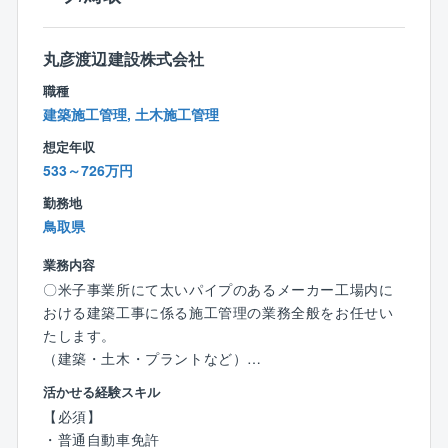
力製品としているメーカーです。
地震災害復旧
真空式温水ヒーターにおいて国内トップシェアを実現
しております。ボイラの種類は豊富にありますが、熱
丸彦渡辺建設株式会社
案件詳細
エネルギーの利用方法もお客様によってさまざまで
・元請け：下請け＝ ほぼ100％： 0％
職種
す。
・主な受注先：国、都府県、市町村
建築施工管理, 土木施工管理
そういったお客様の要望に対して、多様な技術・製品
・近年同社で力を入れている案件：橋梁設計、橋梁点
を用いた『トータルエンジニアリング』ができ、お客
想定年収
検・補修、長寿命化計画、包括管理
様の要望に沿った最良のものを提案できる強みがあり
533～726万円
・直近の実績：橋梁設計、橋梁点検・補修、長寿命化
ます。
計画、能登半島地震災害復旧
勤務地
鳥取県
【同社の特徴】
業務内容
■無借金経営、自己資本率75％越えの安定した経営基盤
〇米子事業所にて太いパイプのあるメーカー工場内に
を誇り、既存事業だけではなく、施設運営等の新規事
おける建築工事に係る施工管理の業務全般をお任せい
業にも積極的に挑戦し、安定と成長投資の両軸の経営
たします。
を行っております。
（建築・土木・プラントなど）
■同社の主要顧客は官公庁（国、地方自治体等）です
が、特に創業から西日本エリア（中四国～九州）では
活かせる経験スキル
【具体的に】
多くの実績を有している為、安定して案件獲得をして
【必須】
・スケジュール管理
います。
・普通自動車免許