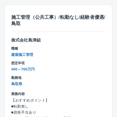
る資料作成、設計業務の進捗管理、関係官署等の協議
資料作成補助などを行ないます。
■調査設計資料作成業務では、工事発注図面修正作業、
施工管理（公共工事）/転勤なし/経験者優遇/
調査資料の取りまとめ、関係機関との資料作成など行
鳥取
ないます。
【工事実績】
株式会社島津組
宮ヶ瀬ダム、高崎河川国道、横浜国道、千葉国道 そ
職種
の他多数
建築施工管理
想定年収
■55歳以上の方の雇用形態は契約社員となります。
400～700万円
勤務地
鳥取県
業務内容
【おすすめポイント】
■転勤無し
■資格手当あり