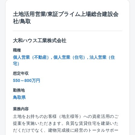
働き方の平準化を目指した増員採用です。
■年間休日127日。完全週休2日制で休みが充実してい
土地活用営業/東証プライム上場総合建設会
ます！
社/鳥取
■モデル年収は、30歳で600万。40歳で700万。50歳で
800万です。
賞与平均6カ月分と、福利厚生も充実しています。
大和ハウス工業株式会社
職種
個人営業（不動産）, 個人営業（住宅）, 法人営業（住
宅）
想定年収
550～800万円
勤務地
鳥取県
業務内容
土地をお持ちのお客様（地主様等）への資産活用のご
提案を実施いただきます。良質な賃貸住宅を建築いた
だくだけでなく、建物完成後に経営のトータルサポー