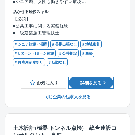
■シニア層、女性も働きやすい環境
■U/Iターン歓迎
活かせる経験スキル
【必須】
同社にて公共工事（主に公共施設）等の現場管理をお
■公共工事に関する実務経験
願いします。
■一級建築施工管理技士
担当いただく案件：クリニック、店舗、学校、工場等
# シニア歓迎・活躍
# 長期出張なし
# 地域密着
＜具体的な業務内容＞
# Uターン・Iターン歓迎
# 公共施設
# 新築
■公共工事受注関連事務
# 再雇用制度あり
# 転勤なし
現場での打ち合わせから工事の着手、竣工、
資材の調達業者への発注、手配など、工程の管理
お気に入り
詳細を見る
＜同社について＞
同じ企業の他求人を見る
住宅から不動産まで、お客様に「住まいに関するお困
りごとをワンストップで対応する」サービスを提供し
ています。
社員の約半数が女性で、笑顔と活気にあふれる会社で
す。
土木設計(橋梁 トンネル点検) 総合建設コ
LIXIL秋のリフォームコンテストでは２年連続日本一に