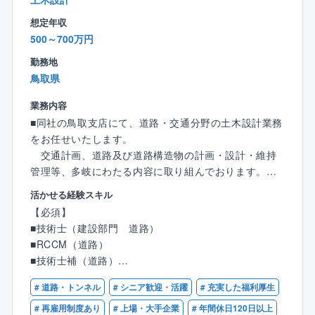
【同社の特徴】
想定年収
■無借金経営、自己資本率75％越えの安定した経営基盤
500～700万円
を誇り、既存事業だけではなく、施設運営等の新規事
業にも積極的に挑戦し、安定と成長投資の両軸の経営
勤務地
を行っております。
鳥取県
■同社の主要顧客は官公庁（国、地方自治体等）です
業務内容
が、特に創業から西日本エリア（中四国～九州）では
■同社の鳥取支店にて、道路・交通分野の土木設計業務
多くの実績を有している為、安定して案件獲得をして
をお任せいたします。
います。
交通計画、道路及び道路構造物の計画・設計・維持
■技術士の有資格者や経験豊富な社員が多く、技術力を
管理等、多岐にわたる内容に取り組んでおります。
評価され、リピート顧客が多い事が同社の特徴です。
【具体的には】
■在籍する技術士の多さは、企業の技術力の高さの証明
活かせる経験スキル
〇道路・交通施設等に関する調査・計画・設計、道路
に繋がる為、業務時間内での時間を確保し、先輩社員
【必須】
交通計画など
が育成に携わっています。会社として資格取得をバッ
■技術士（建設部門 道路）
〇上記に付帯する業務全般
クアップする体制が整っています。
■RCCM（道路）
■技術士補（道路）
【魅力ポイント】
《社風》
■建設コンサルタント売上ランキング8位（日経コンス
# 道路・トンネル
# シニア歓迎・活躍
# 充実した福利厚生
■人を大切にする社風で、社員定着率が高く長く働き易
【歓迎】
トラクション 建設コンサルタント決算ランキング202
い環境がございます。◎平均勤続年数：17.8年、平均
■道路設計（予備・詳細）経験5年以上
# 再雇用制度あり
# 上場・大手企業
# 年間休日120日以上