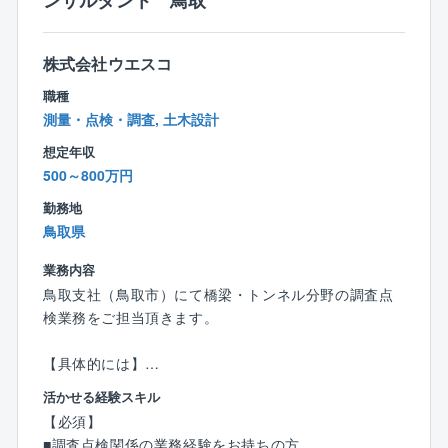
ンサルタント 鳥取
なるなど、地域のお客様に高いご指示を頂いていま
す。
後期高齢者の方も勤務いただくなど、定年後も技能を
株式会社ウエスコ
生かして継続勤務可能な会社です。
職種
経営理念を通じて業者様も大切にして目の前の利益よ
測量・点検・調査, 土木設計
り永続を目指す企業です。
想定年収
500～800万円
勤務地
鳥取県
業務内容
鳥取支社（鳥取市）にて橋梁・トンネル分野の調査点
検業務をご担当頂きます。
【具体的には】
国及び地方自治体の橋梁分野の調査点検業務に従事い
活かせる経験スキル
ただきます。
【必須】
・現場管理業務：現地での安全管理や作業管理、工程
■調査点検関係の業務経験をお持ちの方。