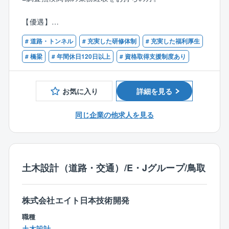
管理（実際の点検作業は協力会社が実施する）
・作業計画書の作成
【優遇】
・点検結果の確認、チェック、とりまとめ
■道路橋点検士の資格をお持ちの方
・発注者との協議は基本的になし、管理技術者に同行
# 道路・トンネル
# 充実した研修体制
# 充実した福利厚生
■技術士（道路・鋼構造及びコンクリート）
することはあり
■RCCM（道路・鋼構造及びコンクリート）の資格をお
# 橋梁
# 年間休日120日以上
# 資格取得支援制度あり
・遠方への出張あり、ただし、個事情による配慮が可
持ちの方。
能
・夜間作業は、規制状況や緊急点検により発生するケ
お気に入り
詳細を見る
ースもある（ほぼなし）
同じ企業の他求人を見る
■業務内容：主に橋梁分野の調査点検に関わる業務を行
っていただきます。
AIやクラウドなどDXの活用により、作業の効率化を進
め、ワークライフバランスにも寄与しています。
土木設計（道路・交通）/E・Jグループ/鳥取
【受注元】官公庁案件：9割（うち3割が国、7割が県や
市町村）
【担当案件】同時進行で２，３業務を担当していただ
株式会社エイト日本技術開発
きます。
基本的に1案件を複数名でご担当いただきます。
職種
土木設計