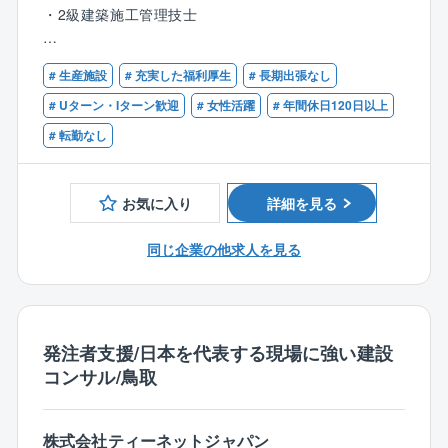
・工程管理
■技術士の有資格者や経験豊富な社員が多く、技術力を
・2級建築施工管理技士
・安全管理
評価され、リピート顧客が多い事が同社の特徴です。
・品質管理
■在籍する技術士の多さは、企業の技術力の高さの証明
【歓迎】
・原価管理
に繋がる為、業務時間内での時間を確保し、先輩社員
# 生産施設
# 充実した福利厚生
# 長期出張なし
・1級建築施工管理技士
・資材管理
が育成に携わっています。会社として資格取得をバッ
# Uターン・Iターン歓迎
# 女性活躍
# 年間休日120日以上
・作業日報作成
クアップする体制が整っています。
# 転勤なし
・報告業務
・各種申請書類の作成
《社風》
■人を大切にする社風で、社員定着率が高く長く働き易
お気に入り
詳細を見る
【エリア】
い環境がございます。◎平均勤続年数：17.8年、平均
・基本的に米子事業所にて太いパイプのあるメーカー
年齢：45.3歳
同じ企業の他求人を見る
工場内での勤務となります。
※まれに中国エリア全般に出張の可能性がございます。
【案件について】
・製紙関連の土木工事の割合が高いです。
発注者支援/日本を代表する現場に強い建設
コンサル/鳥取
【入社後の流れ】
・中途入社のため原則入社後すぐ現場配属となりま
す。
株式会社ティーネットジャパン