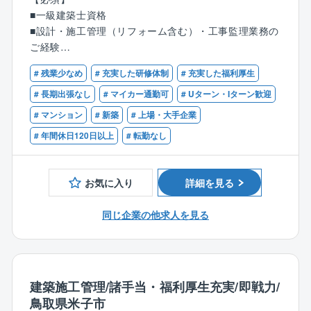
【具体的には】
■一級建築士資格
■建築現場で設計図書、各種基準等と施工建物を照合し
■設計・施工管理（リフォーム含む）・工事監理業務の
必要品質が確保されているかの検査
ご経験
■検査に関連する書類等の確認
■普通自動車運転免許
# 残業少なめ
# 充実した研修体制
# 充実した福利厚生
# 長期出張なし
# マイカー通勤可
# Uターン・Iターン歓迎
〈ここがポイント！〉
# マンション
# 新築
# 上場・大手企業
■現在、同社では工事監理業務を専従で行う組織として
監理センターを設けており、約140名が業務に従事して
# 年間休日120日以上
# 転勤なし
おります。
■工事監理の経験が浅い方には、管理職および経験豊富
な社員が一定期間同行して業務習得をサポートさせて
お気に入り
詳細を見る
いただきます。
■建設現場へ移動するために専用の社用車を貸与いたし
同じ企業の他求人を見る
ます。これにより、支店に出勤してから建設現場に向
かうことも、自宅から直行直帰することもでき、効率
的な働き方をご自身で選ぶことができます。
※社用車での直行直帰はご自宅に駐車場が確保できる
建築施工管理/諸手当・福利厚生充実/即戦力/
場合となります。
鳥取県米子市
■中途入社が100％！入社年度は関係ありません。今ま