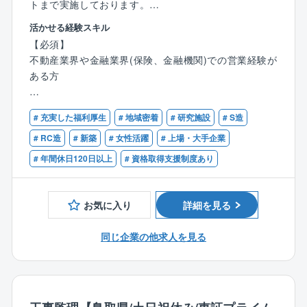
トまで実施しております。
活かせる経験スキル
【詳細】
【必須】
〇土地活用のニーズやお悩みのあるお客様に対し、賃
不動産業界や金融業界(保険、金融機関)での営業経験が
貸住宅（アパートや中高層マンション）経営により、
ある方
資産価値を高めていただくための事業をご提案してい
ただきます。※価格帯は数千万～2億程／1物件
【歓迎】
〇事業の提案時には、ニーズと資産状況を踏まえたコ
# 充実した福利厚生
# 地域密着
# 研究施設
# S造
不動産や金融に関する資格(宅地建物取引士やファイナ
ンサルティング営業を実施します。※不動産業界の経験
ンシャルプランナー等)
# RC造
# 新築
# 女性活躍
# 上場・大手企業
に留まらず、金融業界での経験や知識を活かしていた
# 年間休日120日以上
# 資格取得支援制度あり
だける環境がございます。
〇金融機関や税理士等からの紹介や、同社で過去物件
を建てていただいたオーナーからの依頼、テレアポ等
お気に入り
詳細を見る
の新規営業等を通じて商談機会を創出し、受注に繋げ
ていただきます。
同じ企業の他求人を見る
〇受注物件の粗利ベースでインセンティブの支給もあ
ります。成果に対してしっかりと還元される環境が整
っています。