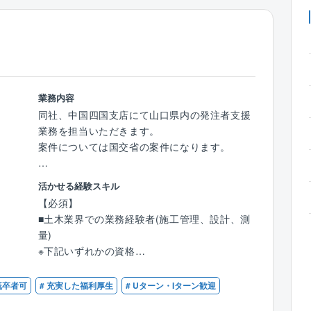
】
業務内容
同社、中国四国支店にて山口県内の発注者支援
業務を担当いただきます。
案件については国交省の案件になります。
■業務内容：
活かせる経験スキル
工事発注者となる国や官公庁、自治体などが手
【必須】
掛ける公共事業において工事施工者との間に立
■土木業界での業務経験者(施工管理、設計、測
ち、業務のサポートを行います。
量)
※発注者支援業務とは：公共工事の発注に伴っ
※下記いずれかの資格
て発生する業務において発注者の支援及び行政
■土木施工管理技士（1級または2級）
事務補助を行う業務です。
■電気工事施工管理技士（1級または2級）
既卒者可
# 充実した福利厚生
# Uターン・Iターン歓迎
■技術士もしくは技術士補（建設部門）
■業務詳細：