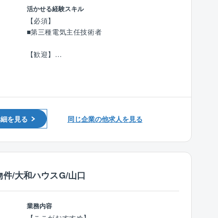
■育児休業取得率（女性100％、男性100％/202
■建物管理業務（主に設備管理）
活かせる経験スキル
4年度実績）
■建物管理マネージメント業務
【必須】
■年間休日最大129日、全社平均残業時間は20
■省エネルギー提案、管理
■第三種電気主任技術者
時間程度とワークライフバランスが整いやすい
■統括管理業務
環境です。
【歓迎】
【ポイント】
■電気主任技術者のご経験のある方
■中堅ゼネコンGのため、安定した経営基盤で受
■電気、機械設備に関する実務経験をお持ちの
注が安定しています！
方
■大手ゼネコン・フジタグループの一員として
■建築物環境衛生管理技術者
建物管理やリニューアル工事を行っておりま
■第一種電気工事士、第二種電気工事士
す。2013年には大和ハウスグループにも参画し
詳細を見る
同じ企業の他求人を見る
更に安定経営！安定した企業で、長期的にキャ
リアアップしていくことができます！
■月の平均残業は10時間程度、日勤業務となり
ワークライフバランスは整いやすい環境です。
■マイカー通勤可能です。
件/大和ハウスG/山口
■契約社員での採用となるため、転勤はござい
ません。
業務内容
【ここがおすすめ】