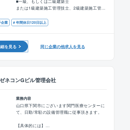
■一級、もしくは二級建築士
充実しており、長く働ける環境を整えていま
（会社専用の見積システムを使用）
または1級建築施工管理技士、2級建築施工管理
す。
■契約後の工場オーダーや業者発注業務 等
技士（1級・2級技士補を含む）いずれか
■組織構成：中途入社が6割程度となっており、
手企業
# 年間休日120日以上
【案件について】
【歓迎条件】
元ゼネコンや元施工管理の経験者が多いです。
■同社はストック型ビジネスに属しており、大
■戸建住宅のリフォームの設計、積算、施工管
手ハウスメーカーGのリフォーム事業の売込を
理等の経験のある方
牽引しています。
詳細を見る
同じ企業の他求人を見る
■ゼネコンの現場監督の経験のある方
■案件は様々なリフォームがございます。
■新築住宅の設計士の経験のある方
メンテナンス型リフォーム：水回りや外回り
■工務店の施工管理の経験のある方
の修繕などのリフォーム
環境型リフォーム：CO2の発生を抑える省エ
ネ機器を導入するリフォーム
堅ゼネコンGビル管理会社
提案型リフォーム：用途変更を伴うようなリ
フォーム・リノベーション工事などがございま
す。
業務内容
山口県下関市にございます関門医療センターに
【働き方】
て、日勤/常駐の設備管理職に従事頂きます。
■大手ハウスメーカーGならではの福利厚生でプ
ライベートも充実させることが可能です。
【具体的には】