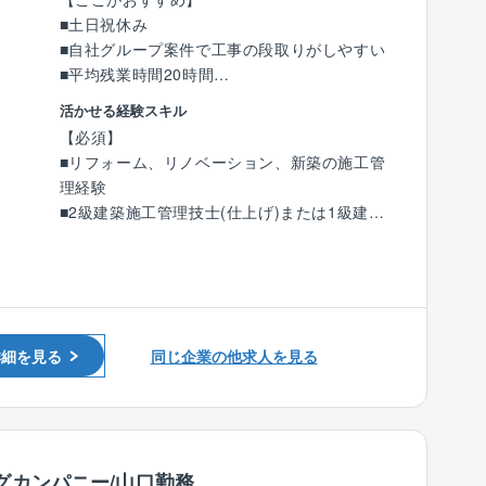
■土日祝休み
■自社グループ案件で工事の段取りがしやすい
■平均残業時間20時間
■フレックスタイム制のため、自身の予定や業
活かせる経験スキル
務量に合わせ働くことができます。
【必須】
■リフォーム、リノベーション、新築の施工管
【業務内容】
理経験
山口県内の営業所にて、賃貸アパート等の改
■2級建築施工管理技士(仕上げ)または1級建築
修・改築のリフォーム工事における施工管理業
施工管理技士保有者
務を担当していただきます。
■普通自動車運転免許 (マイカー通勤となりま
同社のリフォームは主に外壁工事を中心として
す)
おります。
【歓迎】
【具体的には】
詳細を見る
同じ企業の他求人を見る
■電気工事施工管理技士 保有者
■顧客、管理会社、入居者との打ち合わせ
■管工事施工管理技技士 保有者
■現地調査、設計・営業部署との連携及び見積
■建築士 保有者
もり取得と精査
■安全管理・品質管理・原価管理・工程管理・
施工計画書、報告書作成等の施工管理業務全般
グカンパニー/山口勤務