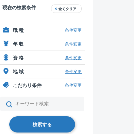
現在の検索条件
全てクリア
職 種
条件変更
年 収
条件変更
資 格
条件変更
地 域
条件変更
こだわり条件
条件変更
検索する