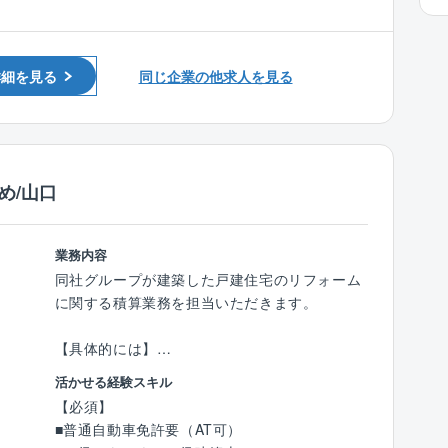
■RCCM
・工事監督支援業務 …工事図面照査、施工状況
■土木学会１級土木技術者または土木学会2級土
確認など
木技術者
・積算技術業務 …設計図面照査、設計数量確
詳細を見る
同じ企業の他求人を見る
認、積算資料作成など
【歓迎】
・資料作成・整理業務…予算資料、調査資料、
■発注者支援の実務経験
工事発注資料の作成など
受注元は国土交通省や農林水産省、自治体等の
め/山口
官公庁が主となり、補修・改修の割合が6割程
となります。中国四国支店の管轄は中国5県+四
国4県になります。また、基本的には発注者の
業務内容
事業所での就業となりますが、ご自宅から通え
同社グループが建築した戸建住宅のリフォーム
る現場のアサインやご家庭の事情等も考慮し、
に関する積算業務を担当いただきます。
無理な出張は基本発生しません。
【具体的には】
■働き方について：
■図面や工事内容から見積に必要な資材や数量
活かせる経験スキル
官公庁からの依頼がメインの為、土日祝はお休
の確認
【必須】
み、平均残業時間も16.3時間と無理なく働けま
■業者選定と見積依頼
■普通自動車免許要（AT可）
す。その他住宅手当や家族手当等、福利厚生が
■必要資材及びその数量に応じた見積書の作成