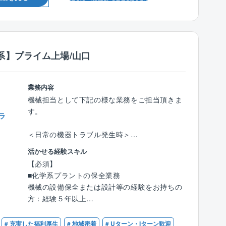
認、積算資料作成など
【歓迎】
・資料作成・整理業務…予算資料、調査資料、
■発注者支援の実務経験
工事発注資料の作成など
受注元は国土交通省や農林水産省、自治体等の
系】プライム上場/山口
官公庁が主となり、補修・改修の割合が6割程
となります。中国四国支店の管轄は中国5県+四
国4県になります。また、基本的には発注者の
業務内容
事業所での就業となりますが、ご自宅から通え
機械担当として下記の様な業務をご担当頂きま
る現場のアサインやご家庭の事情等も考慮し、
す。
ラ
無理な出張は基本発生しません。
＜日常の機器トラブル発生時＞
■働き方について：
■製造課からの点検・補修依頼を受け付け、ト
活かせる経験スキル
官公庁からの依頼がメインの為、土日祝はお休
ラブル内容を確認・理解した上で外部の施工業
【必須】
み、平均残業時間も16.3時間と無理なく働けま
者に対し、安全・作業指示
■化学系プラントの保全業務
す。その他住宅手当や家族手当等、福利厚生が
■現場作業の立ち合いや作業結果の確認
機械の設備保全または設計等の経験をお持ちの
充実しており、長く働ける環境を整えていま
方：経験５年以上
す。
＜年次の定期修理時＞
■工事の計画立案、見積もりの作成、業者の査
■組織構成：中途入社が6割程度となっており、
# 充実した福利厚生
# 地域密着
# Uターン・Iターン歓迎