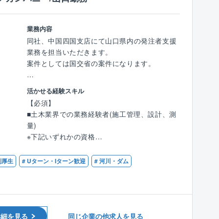
■その他付随する業務
業務内容
【キャリア選択肢について】
同社、中国四国支店にて山口県内の発注者支援
■以下のキャリアを選択していただきます。
業務を担当いただきます。
●全国総合職
案件としては国交省の案件になります。
●エリア限定職（関東・東北・北陸等）
●地域限定職 (転居はなし)
■業務内容：
活かせる経験スキル
工事発注者となる国や官公庁、自治体などが手
【必須】
掛ける公共事業において工事施工者との間に立
■土木業界での業務経験者(施工管理、設計、測
ち、業務のサポートを行います。
量)
※発注者支援業務とは：公共工事の発注に伴っ
※下記いずれかの資格
て発生する業務において発注者の支援及び行政
■土木施工管理技士（1級または2級）
事務補助を行う業務です。
■電気工事施工管理技士（1級または2級）
利厚生
# Uターン・Iターン歓迎
# 河川・ダム
■技術士もしくは技術士補（建設部門）
■業務詳細：
■RCCM
・工事監督支援業務…工事図面照査、施工状況
■土木学会1級土木技術者または土木学会2級土
確認など
木技術者
・積算技術業務…設計図面照査、設計数量確
詳細を見る
同じ企業の他求人を見る