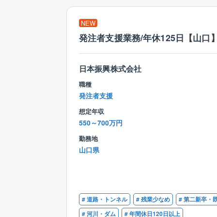
NEW
発注者支援業務/年休125日【山口
日本振興株式会社
職種
発注者支援
想定年収
550～700万円
勤務地
山口県
# 道路・トンネル
# 残業少なめ
# 第二新卒・
# 河川・ダム
# 年間休日120日以上