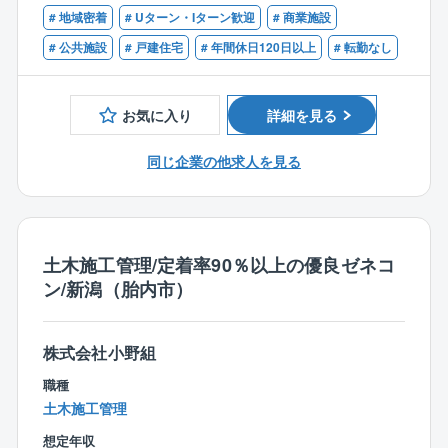
【歓迎】
月1～2件となります。個人単位ではもっと少ないので
講が可能です。
# 地域密着
# Uターン・Iターン歓迎
# 商業施設
■1級建築施工管理技士
ご安心ください。
# 公共施設
# 戸建住宅
# 年間休日120日以上
# 転勤なし
■出張:日本各地に拠点がありますので、営業所の担当
【案件について】
エリア内での対応が基本となります。そのため、日帰
■公共施設や商業施設から一般住宅まで幅広い新築・修
りが基本の働き方となりますが、大型案件で他拠点の
繕案件
お気に入り
詳細を見る
応援にいくなど、頻度は少ないものの泊まり出張の可
能性は0ではありません。
【同社魅力ポイント】
同じ企業の他求人を見る
企業理念は「全従業員を物心両面から幸せにする心の
【同社について】
経営」というように従業員、お客様、地域を大切にす
日本の2大人気テーマパークやホテル、病院や老人介護
る温かい社風です。年に数回は交流行事があり、会社
施設、自動車や食品を製造する工場、町のクリーニン
の雰囲気はとてもアットホームです。定着率が90％以
グ屋さんやお豆腐屋さん、新幹線や護衛艦まで、あら
土木施工管理/定着率90％以上の優良ゼネコ
上と高く、一人ひとりの勤続年数が長いという点にそ
ゆる業種のお客様でお使いいただいているボイラを主
ン/新潟（胎内市）
の社風が表れております。また1888年創業という長い
力製品としているメーカーです。
歴史を持ち、過去10年間で赤字決算がないなど、安定
真空式温水ヒーターにおいて国内トップシェアを実現
した経営状況も魅力の一つです。
しております。ボイラの種類は豊富にありますが、熱
株式会社小野組
エネルギーの利用方法もお客様によってさまざまで
【同社特徴】
職種
す。
◎資格保持者には資格に応じた金額の手当を支給して
土木施工管理
そういったお客様の要望に対して、多様な技術・製品
おります。
を用いた『トータルエンジニアリング』ができ、お客
想定年収