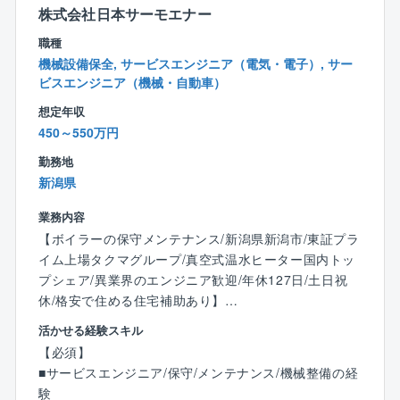
株式会社日本サーモエナー
【同社特徴】
職種
◎資格保持者には資格に応じた金額の手当を支給して
機械設備保全, サービスエンジニア（電気・電子）, サー
おります。
ビスエンジニア（機械・自動車）
◎キャリアコンサルタント資格を持つ社長が社員全員
想定年収
と面談し、社員のキャリア実現や想いの実現に向き合
450～550万円
う機会を設けております。
勤務地
◎従業員同士距離が近く、コミュニケーションをとり
新潟県
やすい環境。中途入社の社員の多くは、社員間の和気
あいあいとした雰囲気から社風の良さや居心地の良さ
業務内容
を感じて入社を決めております。
【ボイラーの保守メンテナンス/新潟県新潟市/東証プラ
イム上場タクマグループ/真空式温水ヒーター国内トッ
【建設エンジニアとしての成長を応援します】
プシェア/異業界のエンジニア歓迎/年休127日/土日祝
従業員には建設エンジニアとしての成長を促してお
休/格安で住める住宅補助あり】
り、大学名誉教授を招き技術士育成講座を開講してお
ります。会議システムを利用し、本社以外からも受講
活かせる経験スキル
■業務内容：
が可能。技術士はもちろん、建築士や施工管理技士の
【必須】
同社は商業施設や病院、工場等で利用されるボイラや
資格取得支援を続けております。
■サービスエンジニア/保守/メンテナンス/機械整備の経
ヒータのメーカーです。開発からメンテナンスまで対
験