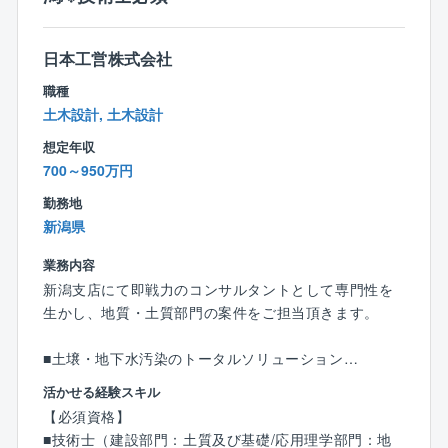
社員の健康維持・向上を図る取り組みを積極的に展
開。
大企業認定は497社でそのうちの1社に入り、業界内で
日本工営株式会社
は先駆けて健康増進に取り組んでいます。
職種
土木設計, 土木設計
■組織風土：
想定年収
同社の強みは「総合力」と「チームとしてのまとま
700～950万円
り」。
交通運輸・農業・環境・地盤・情報・電力など、同社
勤務地
には様々な分野のスペシャリストが在籍しており、他
新潟県
部門からアドバイスを頂くこともございます。
またチームで動くことが多い仕事ですので、チーム力
業務内容
の高い組織で働きたい方にはお勧めです。
新潟支店にて即戦力のコンサルタントとして専門性を
生かし、地質・土質部門の案件をご担当頂きます。
■土壌・地下水汚染のトータルソリューション
■軟弱地盤対策
活かせる経験スキル
■環境振動の調査、対策の立案
【必須資格】
■地質調査・解析 (ダム・トンネル・道路等の構造物
■技術士（建設部門：土質及び基礎/応用理学部門：地