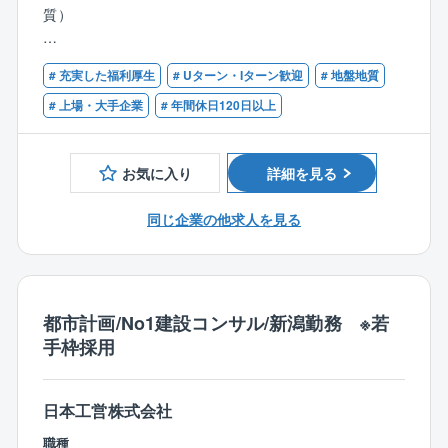
の地質調査)など
質）
■働く環境について
【必須経験】
残業時間は、時期によってばらつきはありますが、平
# 充実した福利厚生
# Uターン・Iターン歓迎
# 地盤地質
■地質・土質に関する分野での専門的経験
均して月40時間程度です。
■建設コンサルタントでの経験
# 上場・大手企業
# 年間休日120日以上
ノー残業デーや残業時間のアラートメール配信の他、
同社では働き方改革の取り組みとして下記のような取
【学歴】
り組みを実施しております。
お気に入り
詳細を見る
■大学卒以上
◎サテライトオフィス勤務の導入（首都圏に6カ所設
置）
同じ企業の他求人を見る
◎テレワーク勤務の導入（月10日まで）
◎フレックス制度の導入（早朝勤務の奨励等も有）
◎スタンディングミーティングの実施
◎地域限定制度の導入
都市計画/No1建設コンサル/新潟勤務 ※若
◎その他
手枠採用
「健康経営優良法人（ホワイト500）」（大規模法人部
門）に7年連続で認定！
社員の健康維持・向上を図る取り組みを積極的に展
日本工営株式会社
開。
大企業認定は497社でそのうちの1社に入り、業界内で
職種