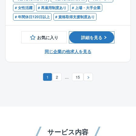
■技術士（建設部門：河川、砂防および海岸・海洋）
りを実施しています。
ど
■RCCM（河川、砂防および海岸・海洋）
# 女性活躍
# 再雇用制度あり
# 上場・大手企業
# 年間休日120日以上
# 資格取得支援制度あり
◎仕事と家庭を両立しやすい環境です！
【補足】
女性社員は育児休業取得率・復帰率100％。
水害からまちや人々を守るための治水対策、堤防の整
男性社員の育児休業取得も全国平均よりも高い数値と
備等のハード対策はもちろん、危機管理対策の減災へ
お気に入り
詳細を見る
なっております！
の取り組みといったソフト対策を組み合わせていくこ
（男性の育児休業取得率：61%/育児休業取得平均日数
とが重要です。
同じ企業の他求人を見る
108日）
具体的には、河道計画の立案や河川構造物の設計、自
然環境の保全・再生、潤いのある水辺空間の創出等が
◎風通しの良いフラットな組織
挙げられます。最適な解決策を検討・ご提案していき
オフィスは、技術部門の各グループがワンフロアに集
ます。
...
1
2
15
結しております！
一例で上げると、河川・水工グループ（水工部、砂防
【配属先について】
部、河川部、港湾・海洋部）など、専門性の異なるチ
■河川系技術者の平均年齢は40代前半であり、活躍のチ
ームがすぐ隣で働いています。
ャンスが沢山あります。
専門知識を組み合わせ、互いに協力し合いながら大規
■プロジェクトの推進はチーム制をとっており2名〜3名
模プロジェクト（JV）に取り組む機会も豊富です。
体制で取り組めます。
部署間の壁がなく、誰もが気軽に意見交換できるフラ
ットな組織になっております！
【同社魅力ポイント】
サービス内容