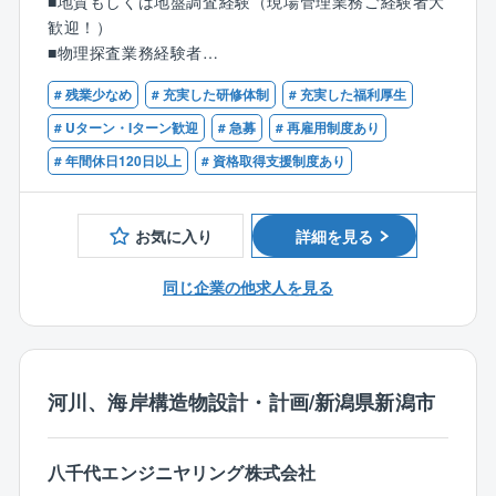
■地質もしくは地盤調査経験（現場管理業務ご経験者大
◎安心して長く従事できる環境
しています。
歓迎！）
「シニア層の戦力化」「技術伝承・後進育成」「人手
＜地盤解析部門＞
■物理探査業務経験者
不足の解消」を目的として、社員の定年を62歳までと
◎同社の将来を牽引！資格支援制度が充実
◇不連続性岩盤解析 ◇斜面安定解析 ◇軟弱地盤解
■地質調査技士
しており、以後は65歳までの再雇用として従事するこ
技術士やRCCM、一級建築士など、業務上必要な資格
析
# 残業少なめ
# 充実した研修体制
# 充実した福利厚生
■技術士・RCCM・1級土木施工管理技士
とが可能です。
の取得について積極的に支援しています。
◇浸透流解析 ◇3次元地質・地盤モデリング ◇自然
※上記いずれかの資格をお持ちの方
# Uターン・Iターン歓迎
# 急募
# 再雇用制度あり
一例として技術士については、学習段階において課題
災害の確率論的評価
# 年間休日120日以上
# 資格取得支援制度あり
◎風通しの良いフラットな組織
抽出や論点整理のレベルアップを目的とした社内研
オフィスは、技術部門の各グループがワンフロアに集
修、該当分野の先輩技術士による指導、模擬試験など
＜水文調査部門＞
結しております！
を実施し、取得後は資格手当を支給しています。
◇水文調査 ◇地下水環境保全 ◇地下水汚染・土壌
お気に入り
詳細を見る
一例で上げると、河川・水工グループ（水工部、砂防
2024年より全社員を対象としたデジタルリスキリン
汚染
部、河川部、港湾・海洋部）など、専門性の異なるチ
グ・プログラムも開始しており、デジタルスキルとビ
◇水文解析・地下水解析
同じ企業の他求人を見る
ームがすぐ隣で働いています。
ジネス推進スキルの2軸での学びの機会（社内外講師に
専門知識を組み合わせ、互いに協力し合いながら大規
よるEラーニング、ハンズオンを含む研修、座学講習な
＜物理探査部門＞
模プロジェクト（JV）に取り組む機会も豊富です。
ど複合的なプログラム）を設けています。さらに、振
◇土木物理探査 ◇資源調査 ◇大深度地盤調査 ◇
部署間の壁がなく、誰もが気軽に意見交換できるフラ
り返り学習を容易にするLMS（学習管理システム）も
機器開発
ットな組織になっております！
導入しています。
河川、海岸構造物設計・計画/新潟県新潟市
※担当業務については、ご経験・スキルに応じて決定い
◎働きやすさ抜群！ 多様な働き方をサポート
たします。
ダイバーシティやインクルージョンへの対応を推進し
八千代エンジニヤリング株式会社
ており、社員一人一人の個性の尊重、多様で柔軟な働