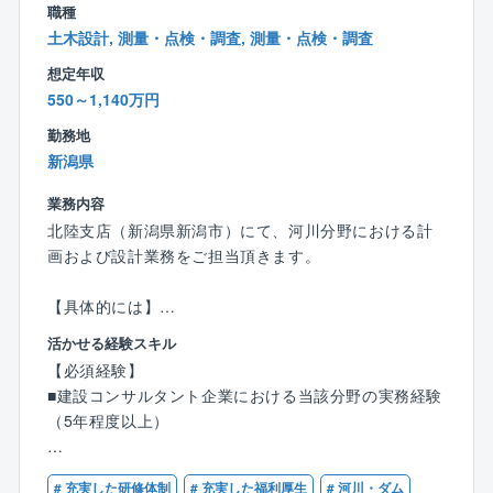
【配属先について】
職種
き方の実現、快適な職場環境の整備に向けた施策を講
■東日本支社 地質部：23名
土木設計, 測量・点検・調査, 測量・点検・調査
じています！
■北陸支店：5名（支店在勤は全員で10名です）
想定年収
フレックスタイム制度（コアタイム10：00～15：00）
※上記2拠点は積極的に募集をしております！
550～1,140万円
を活用し、 月間の所定労働時間の範囲内で自身に合わ
せた柔軟な働き方ができます。
勤務地
また、出社勤務と在宅勤務、サテライトオフィス勤務
新潟県
を組み合わせた「ハイブリッドワーク」も推進してお
ります。
業務内容
更に毎週水曜日をノー残業デーとして、ワークライフ
北陸支店（新潟県新潟市）にて、河川分野における計
バランスの実現を目指しています。
画および設計業務をご担当頂きます。
◎社員の健康と働きがいを追求
【具体的には】
社員の健康維持・向上を図る取り組みを積極的に展開
■河川計画：治水・利水計画、河道計画、事業計画、流
活かせる経験スキル
し、2017年より9年連続で『健康経営優良法人ホワイ
域治水に資する計画、かわまちづくり検討
【必須経験】
ト500』に認定されています。
■河川構造物設計：堤防、護岸、堰、樋門、遊水地・調
■建設コンサルタント企業における当該分野の実務経験
また、同社の社員数は1,314名のうち女性271名（2024
節池などの河川構造物の設計、水防拠点、防災ステー
（5年程度以上）
年実績）です。
ション等の防災施設設計、親水施設設計
2024年に「えるぼし認定」で2つ星を取得しており、
■防災・減災：河川・地域の危機管理対策、氾濫解析、
【必須資格】※下記のいずれか
ワークライフバランスを推進し、働きやすい職場づく
緊急復旧計画、防災施設計画、タイムラインの検討な
# 充実した研修体制
# 充実した福利厚生
# 河川・ダム