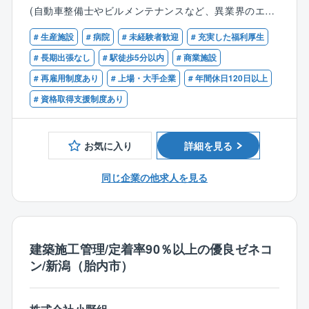
応しているため、顧客に寄り添った提案が可能となり
(自動車整備士やビルメンテナンスなど、異業界のエン
ます。同社にてボイラの保守・メンテナンスをお任せ
ジニアから転職された方が活躍中！)
します。
# 生産施設
# 病院
# 未経験者歓迎
# 充実した福利厚生
【歓迎】
# 長期出張なし
# 駅徒歩5分以内
# 商業施設
■業務詳細：
■ボイラ等の業務関連に関する知識、資格
# 再雇用制度あり
# 上場・大手企業
# 年間休日120日以上
各種ボイラ及び周辺機器の製品内における試運転業
■普通自動車免許第一種
務、修理対応、顧客管理、アフターメンテナンス、更
# 資格取得支援制度あり
新営業等をご担当頂きます。
・メンテナンス…顧客の施設を定期的に訪問し、定期
保守や点検消耗部品の交換、ボイラ内の清掃、水質の
お気に入り
詳細を見る
チェック、訪問先は大型の施設から小規模の店頭まで
様々です。ボイラは燃料や重量別に種類が多岐にわた
同じ企業の他求人を見る
るため、高度かつ幅広い技術が身につきます。
■教育体制：
入社後は現場でのOJTや階層別教育を通して業務や製
建築施工管理/定着率90％以上の優良ゼネコ
品について学んで頂きます。将来的には技術者と同レ
ン/新潟（胎内市）
ベルの知識を身に着けることができます。
【同社の魅力】