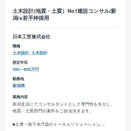
赤字決算がないなど、安定した経営状況も魅力の一つ
土木設計(地質・土質）No1建設コンサル/新
です。
潟/※若手枠採用
【同社特徴】
◎資格保持者には資格に応じた金額の手当を支給して
日本工営株式会社
おります。
◎キャリアコンサルタント資格を持つ社長が社員全員
職種
と面談し、社員のキャリア実現や想いの実現に向き合
土木設計, 土木設計
う機会を設けております。
想定年収
◎従業員同士距離が近く、コミュニケーションをとり
450～600万円
やすい環境。中途入社の社員の多くは、社員間の和気
あいあいとした雰囲気から社風の良さや居心地の良さ
勤務地
を感じて入社を決めております。
新潟県
業務内容
【建設エンジニアとしての成長を応援します】
新潟支店にてコンサルタントとして専門性を生かし、
従業員には建設エンジニアとしての成長を促してお
地質・土質部門の案件をご担当頂きます。
り、大学名誉教授を招き技術士育成講座を開講してお
ります。会議システムを利用し、本社以外からも受講
■土壌・地下水汚染のトータルソリューション
が可能。技術士はもちろん、建築士や施工管理技士の
■軟弱地盤対策