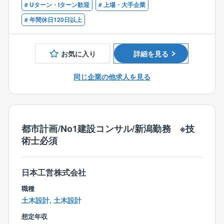
# Uターン・Iターン歓迎
# 上場・大手企業
均して月40時間程度です。
【必須経験】
# 年間休日120日以上
ノー残業デーや残業時間のアラートメール配信の他、
下記いずれかのご経験
同社では働き方改革の取り組みとして下記のような取
■都市計画・開発に関する分野での専門的経験
り組みを実施しております。
■建設コンサルタントでの経験
お気に入り
詳細を見る
◎サテライトオフィス勤務の導入（首都圏に6カ所設
置）
【学歴】
同じ企業の他求人を見る
◎テレワーク勤務の導入（月10日まで）
■大学卒以上
◎フレックス制度の導入（早朝勤務の奨励等も有）
◎スタンディングミーティングの実施
◎地域限定制度の導入
◎その他
都市計画/No1建設コンサル/新潟勤務 ※技
「健康経営優良法人（ホワイト500）」（大規模法人部
術士必須
門）に7年連続で認定！
社員の健康維持・向上を図る取り組みを積極的に展
開。
日本工営株式会社
大企業認定は497社でそのうちの1社に入り、業界内で
職種
は先駆けて健康増進に取り組んでいます。
土木設計, 土木設計
想定年収
■組織風土：