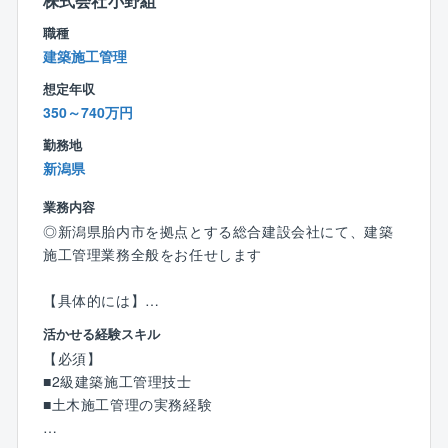
株式会社小野組
業界シェアトップクラス：同社はボイラ業界でトップ
職種
クラスのシェアを有しております。
建築施工管理
また全国に拠点を設けており、より顧客の近くでニー
ズに応えられるような体制を築いております。
想定年収
製造から販売までボイラに関するあらゆる事業を手掛
350～740万円
けており、人々の生活に必要不可欠な熱エネルギー、
勤務地
生活の基盤を支える事業をして手掛けております。
新潟県
また、同社は民生熱エネルギー分野でトップ企業とな
ることを目指しており、すべてのステークホルダーの
業務内容
皆さまにとって価値ある企業になるよう事業を展開し
◎新潟県胎内市を拠点とする総合建設会社にて、建築
ています。
施工管理業務全般をお任せします
【働き方】
【具体的には】
■残業月30～40時間程度です。
■工程・安全・品質・原価管理等の施工管理業務全般
活かせる経験スキル
■顧客先への直行直帰可能です。
■現場作業員のスケジュール調整及び指示出し
【必須】
■納品先の稼働状況によって休日出勤可能性があります
■見積・図面・各種書類作成等のデスクワーク
■2級建築施工管理技士
が、振休・代休の取得が必須となります。
・技術士育成講座の開講や資格取得支援制度等、技術
■土木施工管理の実務経験
■17時以降のお問い合わせはコールセンターにて一次対
者としての成長を会社全体でバックアップしていま
応するため緊急対応は少なく、目安として拠点単位で
す。本社以外からも会議システムを利用して講座の受