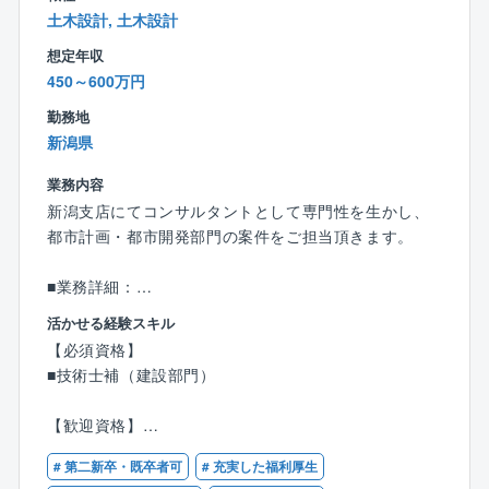
は先駆けて健康増進に取り組んでいます。
土木設計, 土木設計
想定年収
■組織風土：
450～600万円
同社の強みは「総合力」と「チームとしてのまとま
り」。
勤務地
交通運輸・農業・環境・地盤・情報・電力など、同社
新潟県
には様々な分野のスペシャリストが在籍しており、他
業務内容
部門からアドバイスを頂くこともございます。
新潟支店にてコンサルタントとして専門性を生かし、
またチームで動くことが多い仕事ですので、チーム力
都市計画・都市開発部門の案件をご担当頂きます。
の高い組織で働きたい方にはお勧めです。
■業務詳細：
国・県・市町の構想・広域計画・マスタープラン、復
活かせる経験スキル
旧復興計画・支援、スマートシティ構想・計画、スマ
【必須資格】
ート工業団地計画・設計、市街地再開発計画・設計、T
■技術士補（建設部門）
OD政策策定、観光計画、ウォーカブル計画等を中心と
した計画・開発業務
【歓迎資格】
■技術士（建設部門：都市及び地方計画）
■働く環境について
# 第二新卒・既卒者可
# 充実した福利厚生
■RCCM（都市計画及び地方計画）
残業時間は、時期によってばらつきはありますが、平