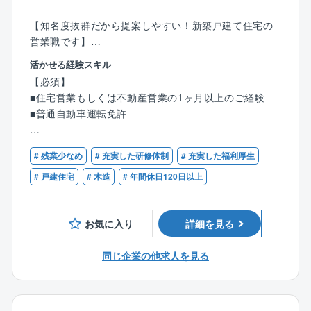
【知名度抜群だから提案しやすい！新築戸建て住宅の
営業職です】
モデルハウスに来場されたお客様へ、同社の住宅をご
活かせる経験スキル
提案していただきます。
【必須】
■住宅営業もしくは不動産営業の1ヶ月以上のご経験
【具体的には】
■普通自動車運転免許
●住宅に関するご希望のヒアリング、プラン作成
●住宅建設地の敷地調査、現地調査、役所調査
【歓迎】
●住宅ローンのご相談等
# 残業少なめ
# 充実した研修体制
# 充実した福利厚生
■何らかの営業経験5年以上がある方
■宅地建物取引士の資格保有者
# 戸建住宅
# 木造
# 年間休日120日以上
来場からお引渡まで、すべてをプロデュースしていた
だきます。
これまでのご経験を存分に発揮していただける環境を
お気に入り
詳細を見る
整えています。
同じ企業の他求人を見る
【タマホーム営業職魅力ポイント】
★より良いものを安く
業界相場を下回るタマホーム価格