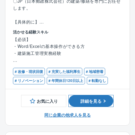
【特徴】
〇JP（日本郵政株式会社）の建築/修繕を専門にお任せ
■CADやパースはグループ内のCADセンターへ、申請
します。
業務は外部協力業者へ委託するフローを確立。
【具体的に】
■「お客様よりお客様の家づくりに熱心であろう」とい
■工程管理、見積作成、図面作成、原価管理、安全管理
活かせる経験スキル
う理念に共感できる方を求めております。
等
【必須】
同社の設計はお客様と顔を合わせる機会が多い為、自
⇒建設現場で作業する現場作業員の作業工程やスケジ
・Word/Excelの基本操作ができる方
ずと理念を実現に結びつけられる環境です。
ュール、安全/品質/原価の管理をお任せいたします。
・建築施工管理実務経験
お客様が「こんな暮らしがしたい」とイメージされて
■各種書類作成などのデスクワーク業務
いる空間を、自分のアイデアや工夫を盛り込んでカタ
■基本的に現場への直行直帰
【歓迎】
チにできた時、お客様から喜びをダイレクトに感じる
# 改修・現状回復
# 充実した福利厚生
# 地域密着
・1級建築施工管理技士
ことができます。
【同社魅力ポイント】
・2級建築施工管理技士
# リノベーション
# 年間休日120日以上
# 転勤なし
企業理念は「全従業員を物心両面から幸せにする心の
■業界最高水準の高気密住宅のため、顧客希望の間取り
経営」というように従業員、お客様、地域を大切にす
が可能です。
る温かい社風です。
お気に入り
詳細を見る
年に数回は交流行事があり、会社の雰囲気はとてもア
ットホームです。
同じ企業の他求人を見る
定着率が90％以上と高く、一人ひとりの勤続年数が長
いという点にその社風が表れております。
また1888年創業という長い歴史を持ち、過去10年間で