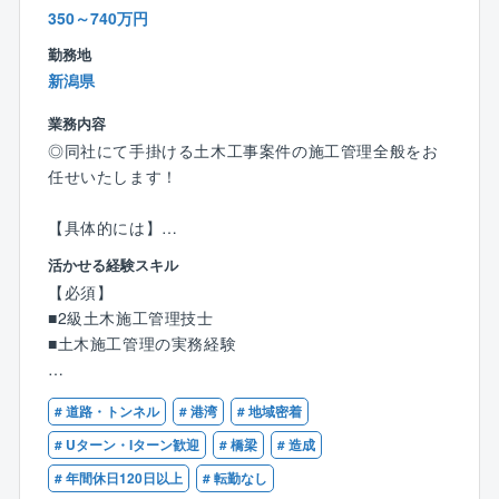
◎キャリアコンサルタント資格を持つ社長が社員全員
様の要望に沿った最良のものを提案できる強みがあり
350～740万円
と面談し、社員のキャリア実現や想いの実現に向き合
ます。
う機会を設けております。
勤務地
◎従業員同士距離が近く、コミュニケーションをとり
新潟県
やすい環境。中途入社の社員の多くは、社員間の和気
業務内容
あいあいとした雰囲気から社風の良さや居心地の良さ
◎同社にて手掛ける土木工事案件の施工管理全般をお
を感じて入社を決めております。
任せいたします！
【建設エンジニアとしての成長を応援します】
【具体的には】
従業員には建設エンジニアとしての成長を促してお
■工程・安全・品質・原価管理等の施工管理業務全般
り、大学名誉教授を招き技術士育成講座を開講してお
活かせる経験スキル
■現場作業員のスケジュール調整及び指示出し
ります。会議システムを利用し、本社以外からも受講
【必須】
■見積・図面・各種書類作成等のデスクワーク
が可能。技術士はもちろん、建築士や施工管理技士の
■2級土木施工管理技士
・技術士育成講座の開講や資格取得支援制度等、技術
資格取得支援を続けております。
■土木施工管理の実務経験
者としての成長を会社全体でバックアップしていま
す。本社以外からも会議システムを利用して講座の受
【歓迎】
講が可能です。
# 道路・トンネル
# 港湾
# 地域密着
■1級土木施工管理技士
# Uターン・Iターン歓迎
# 橋梁
# 造成
【案件について】
# 年間休日120日以上
# 転勤なし
■築堤/護岸/道路/橋梁/砂防/宅地造成/天然ガスパイプラ