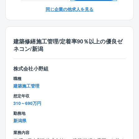
同じ企業の他求人を見る
■職務詳細：
住宅展示場へ来場されるお客様に対して注文住宅のプ
ランの企画/製図、敷地調査、建築確認等各種申請等業
務等をお任せします。
注文住宅の為、定型的なパターンはございません。
建築修繕施工管理/定着率90％以上の優良ゼ
お客様と何度も打合せを繰り返す中から、お客様が考
ネコン/新潟
えている漠然としたイメージをカタチにして頂く仕事
です。
「お客様の満足度」と「後工程担当の業務が円滑に流
株式会社小野組
れるかどうか」は、設計担当の力によるところが大き
職種
く、いわば家づくりの「要」のポジションです。
建築施工管理
同社の設計担当は、設計業務に限定するだけでなく施
想定年収
工現場/完成現場を見に行く機会も多く、家づくり全般
310～690万円
に目を配ります。
その為、お客様がとても身近に感じられます。
勤務地
お客様の声をダイレクトに聞きながら、お客様と一緒
新潟県
に家を造り上げるやりがいを感じてください。
業務内容