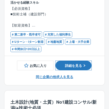
資格取得支援を続けております。
活かせる経験スキル
■環境振動の調査、対策の立案
【必須資格】
■地質調査・解析 (ダム・トンネル・道路等の構造物
■技術士補（建設部門）
の地質調査)など
【歓迎資格】
■働く環境について
■技術士（建設部門：土質及び基礎/応用理学部門：地
残業時間は、時期によってばらつきはありますが、平
# 第二新卒・既卒者可
# 充実した福利厚生
質）
均して月40時間程度です。
■RCCM（土質及び基礎/地質）
# Uターン・Iターン歓迎
# 地盤地質
# 上場・大手企業
ノー残業デーや残業時間のアラートメール配信の他、
# 年間休日120日以上
同社では働き方改革の取り組みとして下記のような取
【必須経験】
り組みを実施しております。
下記いずれかのご経験
◎サテライトオフィス勤務の導入（首都圏に6カ所設
■地質・土質に関する分野での専門的経験
お気に入り
詳細を見る
置）
■建設コンサルタントでの経験
◎テレワーク勤務の導入（月10日まで）
同じ企業の他求人を見る
◎フレックス制度の導入（早朝勤務の奨励等も有）
【学歴】
◎スタンディングミーティングの実施
■大学卒以上
◎地域限定制度の導入
◎その他
「健康経営優良法人（ホワイト500）」（大規模法人部
土木設計(地質・土質）No1建設コンサル/新
門）に7年連続で認定！
潟/※技術士必須