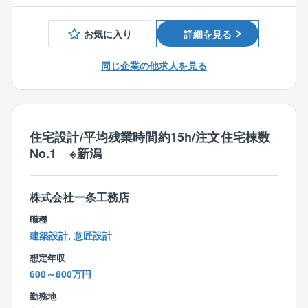
イン/変電所/発電所等
■今まで手がけてきた案件のメンテナンス 等
お気に入り
詳細を見る
【同社魅力ポイント】
同じ企業の他求人を見る
企業理念は「全従業員を物心両面から幸せにする心の
経営」というように従業員、お客様、地域を大切にす
る温かい社風です。年に数回は交流行事があり、会社
の雰囲気はとてもアットホームです。定着率が90％以
上と高く、一人ひとりの勤続年数が長いという点にそ
住宅設計/平均残業時間約15h/注文住宅棟数
の社風が表れております。また1888年創業という長い
No.1 ※新潟
歴史を持ち、過去10年間で赤字決算がないなど、安定
した経営状況も魅力の一つです。
株式会社一条工務店
【同社特徴】
職種
◎資格保持者には資格に応じた金額の手当を支給して
建築設計, 意匠設計
おります。
想定年収
◎キャリアコンサルタント資格を持つ社長が社員全員
600～800万円
と面談し、社員のキャリア実現や想いの実現に向き合
う機会を設けております。
勤務地
◎従業員同士距離が近く、コミュニケーションをとり