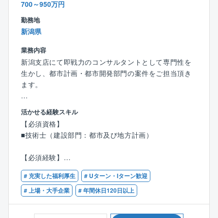
700～950万円
同社の強みは「総合力」と「チームとしてのまとま
り」。
勤務地
交通運輸・農業・環境・地盤・情報・電力など、同社
新潟県
には様々な分野のスペシャリストが在籍しており、他
部門からアドバイスを頂くこともございます。
業務内容
またチームで動くことが多い仕事ですので、チーム力
新潟支店にて即戦力のコンサルタントとして専門性を
の高い組織で働きたい方にはお勧めです。
生かし、都市計画・都市開発部門の案件をご担当頂き
ます。
■業務詳細：
活かせる経験スキル
国・県・市町の構想・広域計画・マスタープラン、復
【必須資格】
旧復興計画・支援、スマートシティ構想・計画、スマ
■技術士（建設部門：都市及び地方計画）
ート工業団地計画・設計、市街地再開発計画・設計、T
OD政策策定、観光計画、ウォーカブル計画等を中心と
【必須経験】
した計画・開発業務
■都市計画・開発に関する分野での専門的経験
# 充実した福利厚生
# Uターン・Iターン歓迎
■建設コンサルタントでの経験
■働く環境について
# 上場・大手企業
# 年間休日120日以上
残業時間は、時期によってばらつきはありますが、平
【学歴】
均して月40時間程度です。
■大学卒以上