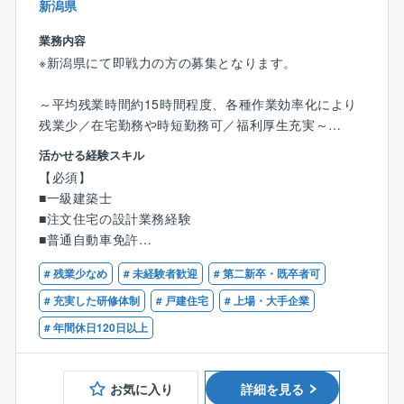
新潟県
やすい環境。中途入社の社員の多くは、社員間の和気
あいあいとした雰囲気から社風の良さや居心地の良さ
業務内容
を感じて入社を決めております。
※新潟県にて即戦力の方の募集となります。
【建設エンジニアとしての成長を応援します】
～平均残業時間約15時間程度、各種作業効率化により
従業員には建設エンジニアとしての成長を促してお
残業少／在宅勤務や時短勤務可／福利厚生充実～
り、大学名誉教授を招き技術士育成講座を開講してお
活かせる経験スキル
ります。会議システムを利用し、本社以外からも受講
■業務の概要：
【必須】
が可能。技術士はもちろん、建築士や施工管理技士の
木造軸組工法/2×6工法の注文住宅の設計業務（注文住
■一級建築士
資格取得支援を続けております。
宅のプランの企画/製図、敷地調査、各種申請など）を
■注文住宅の設計業務経験
お任せします。
■普通自動車免許
「百邸百様」の住まいづくり。お客様とじっくり向き
# 残業少なめ
# 未経験者歓迎
# 第二新卒・既卒者可
合い、お客様の生活スタイルやイメージを的確に捉
# 充実した研修体制
# 戸建住宅
# 上場・大手企業
え、アイデアを練り、カタチにします。
# 年間休日120日以上
一条工務店の設計職が担当する案件は、年に25～35件
ほど。
5～6回の打合せを重ね、2ヶ月程かけてプランを企画し
お気に入り
詳細を見る
ていくので、お客様がとても身近に感じられます。