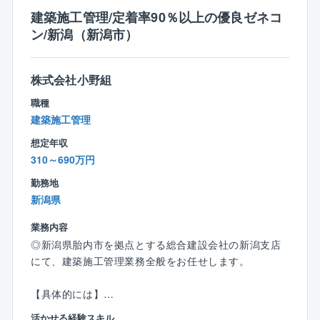
住宅性能6項目目で最高等級クリア
建築施工管理/定着率90％以上の優良ゼネコ
国産材使用率74.1%
ン/新潟（新潟市）
★圧倒的な集客力
集客数（年間）約180,000組
一人当たり接客数平均（年間）約171組
株式会社小野組
一人当たり契約数平均（年間）10.25棟（約10棟）
★条件
職種
年間休日120日
建築施工管理
平均年収932万円
想定年収
310～690万円
【インセンティブ制度】
■毎月支給
勤務地
■請負金額×歩合率という分かり易さ
新潟県
建物平均単価2,350万円× 1.5％ ＋ プラスα
業務内容
平均歩合約45万円（1棟当たり）
◎新潟県胎内市を拠点とする総合建設会社の新潟支店
■平均受注数
にて、建築施工管理業務全般をお任せします。
平均年間受注数：10.25棟（1人当たり）
＜例：年間歩合給＞
【具体的には】
1棟当たり約45万円×平均10棟＝450万円
■工程・安全・品質・原価管理等の施工管理業務全般
活かせる経験スキル