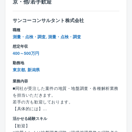
京・他/若手歓迎
フレックスタイム制度（コアタイム10：00～15：00）
る非定型のコンサルティング業務を実施します。委員
を活用し、 月間の所定労働時間の範囲内で自身に合わ
会・研究会の補助等を通じて学識経験者や国の研究機
せた柔軟な働き方ができます。
関とのコーディネーターとして最新の知見を得られる
サンコーコンサルタント株式会社
また、出社勤務と在宅勤務、サテライトオフィス勤務
機会があります。
職種
を組み合わせた「ハイブリッドワーク」も推進してお
既設PC橋の補修施工時の応力度照査検討を実施し、施
測量・点検・調査, 測量・点検・調査
ります。
工時の供用性の検討を行い道路管理者に対して定量的
想定年収
更に毎週水曜日をノー残業デーとして、ワークライフ
な指標で安全度を提示します。
400～500万円
バランスの実現を目指しています。
■BIM/CIM活用
⇒技術者およびオペレーターと協働し、効率化・高度
勤務地
◎社員の健康と働きがいを追求
化・xRに関して積極的に取り組んでいます。
東京都, 新潟県
社員の健康維持・向上を図る取り組みを積極的に展開
し、2017年より9年連続で『健康経営優良法人ホワイ
業務内容
ト500』に認定されています。
【同社の魅力】
■同社が受注した案件の地質・地盤調査・各種解析業務
また、同社の社員数は1,314名のうち女性271名（2024
◎社員一人ひとりを大切にする、充実の福利厚生と働
を担当いただきます。
年実績）です。
き方改革
若手の方も歓迎しております。
2024年に「えるぼし認定」で2つ星を取得しており、
社内には、鍼治療やマッサージを受けられるリフレッ
【具体的には】
ワークライフバランスを推進し、働きやすい職場づく
シュルームがあり、心身ともにリラックスができま
＜地盤調査部門＞
活かせる経験スキル
りを実施しています。
す。
◇ボーリング調査 ◇地表調査 ◇原位置試験・計測
【歓迎】
また、仕事と育児を両立できるよう、保育施設を完備
◇室内試験 ◇地質リスクマネジメント