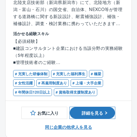
北陸支店技術部（新潟県新潟市）にて、北陸地方（新
交通運輸・農業・環境・地盤・情報・電力など、同社
潟・富山・石川）の国交省、自治体、NEXCO等が管理
には様々な分野のスペシャリストが在籍しており、他
する道路橋に関する新設設計、耐震補強設計、補強・
部門からアドバイスを頂くこともございます。
補修設計、調査・検討業務に携わっていただきます。
またチームで動くことが多い仕事ですので、チーム力
の高い組織で働きたい方にはお勧めです。
活かせる経験スキル
【具体的には】
【必須経験】
■新設設計
■建設コンサルタント企業における当該分野の実務経験
⇒一般図作成、予備設計、詳細設計（PC・RC橋、鋼
（5年程度以上）
橋）などについて、条件整理から橋梁計画、構造検
■管理技術者のご経験
討、設計計算、施工計画、CIM活用、図面作成、数量
計算等を行います。
# 充実した研修体制
# 充実した福利厚生
# 橋梁
【必須資格】
■耐震補強設計
■技術士（建設部門：鋼構造及びコンクリート）
# 女性活躍
# 再雇用制度あり
# 上場・大手企業
⇒特殊橋（斜張橋・トラス橋・アーチ橋等）や一般的
■RCCM（鋼構造及びコンクリート）
# 年間休日120日以上
# 資格取得支援制度あり
な桁橋形式の道路橋に対して、橋梁全体系の非線形動
的解析や非線形ＦＥＭ解析の実施、部材の耐震性照査
や最適な補強工法の選定、アップグレード耐震補強設
お気に入り
詳細を見る
計、落橋防止システム設計、施工計画を実施します。
■補強・補修設計
同じ企業の他求人を見る
⇒損傷要因や状況を把握するための詳細調査（UAV含
む）、床版取替設計、拡幅設計、上部工補強設計、補