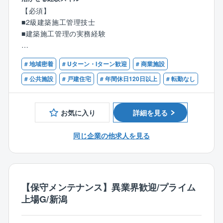
■現場作業員のスケジュール調整及び指示出し
【必須】
■見積・図面・各種書類作成等のデスクワーク
■2級建築施工管理技士
・技術士育成講座の開講や資格取得支援制度等、技術
■建築施工管理の実務経験
者としての成長を会社全体でバックアップしていま
す。本社以外からも会議システムを利用して講座の受
【歓迎】
講が可能です。
# 地域密着
# Uターン・Iターン歓迎
# 商業施設
■1級建築施工管理技士
# 公共施設
# 戸建住宅
# 年間休日120日以上
# 転勤なし
【案件について】
■公共施設や商業施設から一般住宅まで幅広い新築・修
繕案件
お気に入り
詳細を見る
【同社魅力ポイント】
同じ企業の他求人を見る
企業理念は「全従業員を物心両面から幸せにする心の
経営」というように従業員、お客様、地域を大切にす
る温かい社風です。年に数回は交流行事があり、会社
の雰囲気はとてもアットホームです。定着率が90％以
【保守メンテナンス】異業界歓迎/プライム
上と高く、一人ひとりの勤続年数が長いという点にそ
上場G/新潟
の社風が表れております。また1888年創業という長い
歴史を持ち、過去10年間で赤字決算がないなど、安定
した経営状況も魅力の一つです。