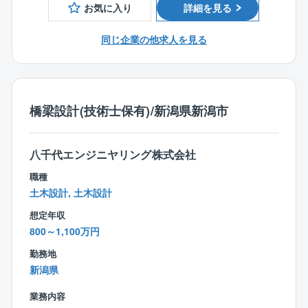
ノー残業デーや残業時間のアラートメール配信の他、
お気に入り
詳細を見る
同社では働き方改革の取り組みとして下記のような取
り組みを実施しております。
同じ企業の他求人を見る
◎サテライトオフィス勤務の導入（首都圏に6カ所設
置）
◎テレワーク勤務の導入（月10日まで）
◎フレックス制度の導入（早朝勤務の奨励等も有）
橋梁設計(技術士保有)/新潟県新潟市
◎スタンディングミーティングの実施
◎地域限定制度の導入
◎その他
八千代エンジニヤリング株式会社
「健康経営優良法人（ホワイト500）」（大規模法人部
門）に7年連続で認定！
職種
社員の健康維持・向上を図る取り組みを積極的に展
土木設計, 土木設計
開。
想定年収
大企業認定は497社でそのうちの1社に入り、業界内で
800～1,100万円
は先駆けて健康増進に取り組んでいます。
勤務地
■組織風土：
新潟県
同社の強みは「総合力」と「チームとしてのまとま
業務内容
り」。