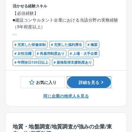
総合建設コンサルタントですが、特に河川・道路鋼構
活かせる経験スキル
造分野等を強みとしております。
【具体的には】
【必須経験】
国内のみならず、海外149ヵ国での実績もあるため、入
■新設設計
■建設コンサルタント企業における当該分野の実務経験
社後にチャレンジしていただくこともできる環境で
⇒一般図作成、予備設計、詳細設計（PC・RC橋、鋼
（5年程度以上）
す。
橋）などについて、条件整理から橋梁計画、構造検
討、設計計算、施工計画、CIM活用、図面作成、数量
【歓迎資格】※下記のいずれか
【同社の魅力】
計算等を行います。
# 充実した研修体制
# 充実した福利厚生
# 橋梁
■技術士（建設部門：鋼構造及びコンクリート）
◎社員一人ひとりを大切にする、充実の福利厚生と働
■耐震補強設計
■RCCM（鋼構造及びコンクリート）
# 女性活躍
# 再雇用制度あり
# 上場・大手企業
き方改革
⇒特殊橋（斜張橋・トラス橋・アーチ橋等）や一般的
# 年間休日120日以上
# 資格取得支援制度あり
社内には、鍼治療やマッサージを受けられるリフレッ
な桁橋形式の道路橋に対して、橋梁全体系の非線形動
シュルームがあり、心身ともにリラックスができま
的解析や非線形ＦＥＭ解析の実施、部材の耐震性照査
す。
や最適な補強工法の選定、アップグレード耐震補強設
お気に入り
詳細を見る
また、仕事と育児を両立できるよう、保育施設を完備
計、落橋防止システム設計、施工計画を実施します。
しています。
■補強・補修設計
同じ企業の他求人を見る
⇒損傷要因や状況を把握するための詳細調査（UAV含
◎働きやすさ抜群！ 多様な働き方をサポート
む）、床版取替設計、拡幅設計、上部工補強設計、補
ダイバーシティやインクルージョンへの対応を推進し
修・更新設計、維持管理計画、施工計画、積算補助を
ており、社員一人一人の個性の尊重、多様で柔軟な働
行います。
き方の実現、快適な職場環境の整備に向けた施策を講
■調査・検討
地質・地盤調査/地質調査が強みの企業/東
じています！
⇒北陸地方特有の道路橋の塩害対策調査、検討に関す