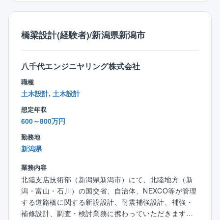
修・更新設計、維持管理計画、施工計画、積算補助を
行います。
■調査・検討
橋梁設計(経験者)/新潟県新潟市
⇒北陸地方特有の道路橋の塩害対策調査、検討に関す
る非定型のコンサルティング業務を実施します。委員
八千代エンジニヤリング株式会社
会・研究会の補助等を通じて学識経験者や国の研究機
関とのコーディネーターとして最新の知見を得られる
職種
機会があります。
土木設計, 土木設計
既設PC橋の補修施工時の応力度照査検討を実施し、施
想定年収
工時の供用性の検討を行い道路管理者に対して定量的
600～800万円
な指標で安全度を提示します。
■BIM/CIM活用
勤務地
⇒技術者およびオペレーターと協働し、効率化・高度
新潟県
化・xRに関して積極的に取り組んでいます。
業務内容
北陸支店技術部（新潟県新潟市）にて、北陸地方（新
【八千代エンジニヤリング社について】
潟・富山・石川）の国交省、自治体、NEXCO等が管理
設立60周年を超えた業界トップクラスの建設コンサル
する道路橋に関する新設設計、耐震補強設計、補強・
タント企業です！
補修設計、調査・検討業務に携わっていただきます。