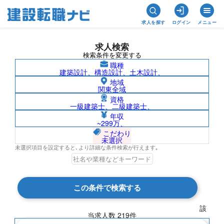
求人を探す
ログイン
メニュー
求人検索
検索条件を変更する
職種
建築設計、構造設計、土木設計、
地域
関東全域
資格
一級建築士、二級建築士、
新潟県の求人検索結果一覧
年収
~299万、
こだわり
未選択
未選択項目を設定すると､より詳細な条件検索が行えます｡
検索結果 219 件
この条件で検索する
現在の検索条件
該
当求人数
219
件