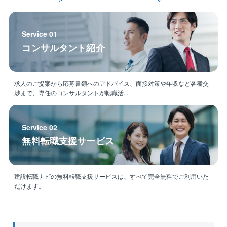
◎業界トップクラスの建設コンサルタント企業です！
同社は鋼構造分野等をメインに様々な分野の業務を
手掛ける総合建設コンサルタントでございます。
Service 01
国内のみならず、海外149ヵ国での実績もあるため、
コンサルタント紹介
入社後にチャレンジしていただくこともできる環境で
す。
◎中途社員の受け入れ態勢が抜群です！
同社は、福利厚生や研修制度も充実しており、社内
求人のご提案から応募書類へのアドバイス、面接対策や年収など各種交
渉まで、専任のコンサルタントが転職活...
のリフレッシュルーム（鍼治療やマッサージ等）や保
育施設の設置等、社員の働き方や健康面の向上への取
り組みも実施されています。
Service 02
また、業務以外に社内の部活動も活発に行ってお
無料転職支援サービス
り、他部署の方とのつながりを持てるなど、中途入社
された方も馴染みやすい環境です。
◎社員の健康維持・向上を図る取り組みを積極的に展
開し、2017年より6年連続で『健康経営優良法人ホワ
建設転職ナビの無料転職支援サービスは、すべて完全無料でご利用いた
だけます。
イト500』に認定されています。