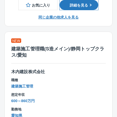
これまでのご経験を存分に発揮していただける環境を
お気に入り
詳細を見る
ます。
整えています。
加えて、業績に応じる形にはなりますが、直近9～10か
同じ企業の他求人を見る
月分支給実績がございます。そのため、大手ゼネコン
に負けない年収提示を行うことが出来ます。
【タマホーム営業職魅力ポイント】
★より良いものを安く
〈創業以来、黒字経営継続中！〉
業界相場を下回るタマホーム価格
NEW
■同社は創業43年目となり、創業以来黒字経営を継続し
住宅性能6項目目で最高等級クリア
ております。
建築施工管理職(S造メイン)/静岡トップクラ
国産材使用率74.1%
■要因といたしましては、主要なお客様は日本トップメ
ス/愛知
★圧倒的な集客力
ーカーとなっているため、継続的に案件を受注するこ
集客数（年間）約180,000組
とが出来ます。
一人当たり接客数平均（年間）約171組
木内建設株式会社
一人当たり契約数平均（年間）10.25棟（約10棟）
職種
★条件
建築施工管理
年間休日120日
平均年収932万円
想定年収
600～860万円
【インセンティブ制度】
勤務地
■毎月支給
愛知県
■請負金額×歩合率という分かり易さ