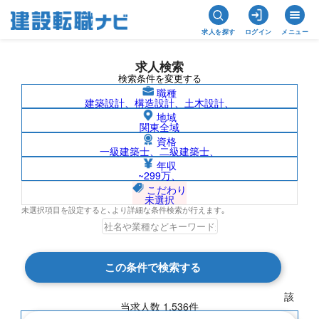
求人を探す
ログイン
メニュー
求人検索
検索条件を変更する
職種
建築設計、構造設計、土木設計、
地域
関東全域
資格
一級建築士、二級建築士、
愛知県の求人検索結果一覧
年収
~299万、
こだわり
未選択
未選択項目を設定すると､より詳細な条件検索が行えます｡
検索結果 1,536 件
この条件で検索する
現在の検索条件
該
当求人数
1,536
件