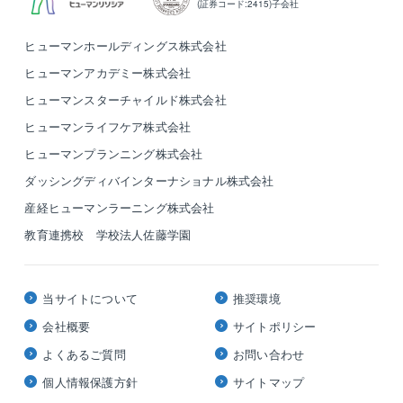
(証券コード:2415)子会社
【就業環境】
■2024年には4週8閉所を実現すべく、積極的に残業時
ヒューマンホールディングス株式会社
間の削減に取り組んでおります。
ヒューマンアカデミー株式会社
■業務のDX化や、従来であれば現場の社員が行ってい
ヒューマンスターチャイルド株式会社
た業務を外注に委託したり、拠点によっては各種書類
ヒューマンライフケア株式会社
作成を事務員が代行するなど、業務負荷の軽減するた
めの様々な取り組みを行っています。
ヒューマンプランニング株式会社
■名古屋鉄道/伊藤忠商事の出資会社ということもあ
ダッシングディバインターナショナル株式会社
り、コンプライアンスに対する意識は非常に高い経営
産経ヒューマンラーニング株式会社
を行っている為、現場でも残業時間に関しては課題感
を持ちながら運営ができています。
教育連携校 学校法人佐藤学園
【その他魅力】
■人（Human）と技術（Tech）を大切にする同社は、
当サイトについて
推奨環境
近年では9割以上を元請けとしてお客様にベストソリュ
会社概要
サイトポリシー
ーションを提供しています。エンジニアリング会社の
よくあるご質問
お問い合わせ
機能と建設会社の機能を併せ持った企業だからこそ成
長できるフィールドがあります。
個人情報保護方針
サイトマップ