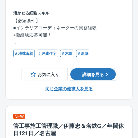
名、施工管理職120名、インテリアコーディネーターも
60名を超すスタッフが在籍しており、技術に重きを置
【業務内容】
活かせる経験スキル
いたクラシスホームならではの人員配置です。
■建具や床など内装の仕様や色、カーテン、照明、造作
【必須条件】
家具などをお客様とすり合わせていくコーディネート
■インテリアコーディネーターの実務経験
■数多くのスタッフが集う事によって、様々な情報を共
業務を担当。
※微経験応募可能！
有し合ったり、切磋琢磨しながら常にスキルアップで
きる環境が整っております。
■お客様との打ち合わせ
【歓迎条件】
お客様との打ち合わせは、契約後、詳細図を作成した
# 地域密着
# 戸建住宅
# 木造
# 新築
■インテリアコーディネーターの有資格者
◎施工管理経験を活かしてワークライフバランスを整
あとからスタートします。
■住宅建築、建材、設備業界での接客の実務経験
えたい方、歓迎！ご経験を生かして第二のキャリア形
住宅のコンセプトに合わせ、床、壁、天井、キッチ
成をサポートいたします。
ン、洗面、照明、カーテンなどお客様の希望やイメー
お気に入り
詳細を見る
ジを細かくヒアリングします。要望を聞いた上で、コ
【同社の特徴】
スト面なども考えながらお客様にとってベストなプラ
同じ企業の他求人を見る
■愛知県を中心に、完全自由設計の注文住宅を多くの方
ンをご提案します。
に提供してきました。
【スキルアップできる環境】
■「高品質でデザイン性の高いこだわりの住宅を、手が
■愛知県内に100名の営業スタッフに対し、設計職140
NEW
届く価格で実現できる」という同社の家づくりは好評
名、施工管理職120名、インテリアコーディネーターも
管工事施工管理職／伊藤忠＆名鉄G／年間休
を得ており、愛知県下の中でもトップクラスの実績を
60名を超すスタッフが在籍しており、技術に重きを置
日121日／名古屋
誇っています。
いたクラシスホームならではの人員配置です。