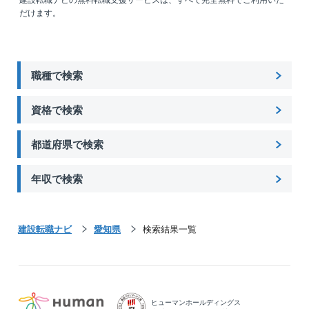
使用せずに帰省できるケースも多くあります
だけます。
◎施工管理の人数…平均5名体制（監理技術者1名・主
任技術者4名）
【同社の魅力】
職種で検索
■同社は設計から携わり、建築・管工事・電気工事すべ
てを一社で担っています。
資格で検索
各部署連携しながら進めていくため幅広い知見・技
術力を学ぶことができ、
都道府県で検索
またジョブローテーションも可能であるため技術者
としてのゼネラリストを目指すことが可能です。
年収で検索
■案件の多い食品工場に求められる技術は日進月歩で
す。
年々求められる品質基準は高くなっており、同時にI
建設転職ナビ
愛知県
検索結果一覧
oTや省人化に取り組んでいく必要があります。
■ただ食品工場のみならず、その他物流施設などにも携
わることもでき、
自身のスキルを幅広く伸ばしていける点が魅力で
す。
ヒューマンホールディングス