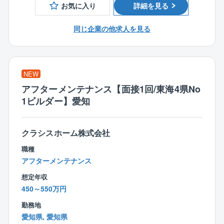
にしており、コミュニケーションの多い職場です。
お気に入り
詳細を見る
■お客様との仕様打合せ
同じ企業の他求人を見る
■品質、予算、工程管理
■現場巡視による技術者/作業員などの安全管理
■施工図面の作成
■近隣対応
NEW
アフターメンテナンス【面接1回/東海4県No
1ビルダー】愛知
【働き方】
■残業は平均約30時間/月
ワークライフバランスがとりやすい環境です。
クラシスホーム株式会社
職種
■業界の当たり前に屈せず長く働き続けられる環境
アフターメンテナンス
創業者である社長自身、地元の中堅工務店で設計4年、
施工管理7年を経験後、脱サラして同社を創業。
想定年収
自身が現場の当事者として様々な環境や立場を経験を
450～550万円
してきたからこそ、「会社員時代での嫌な想いや経験
勤務地
を自身の会社では絶対繰り返したくない」という強い
愛知県, 愛知県
想いを持っています。