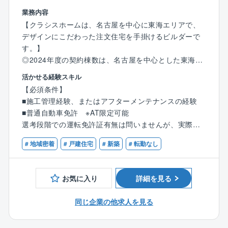
社員全員が働きやすい環境づくりを大事にしておりま
業務内容
す。
【クラシスホームは、名古屋を中心に東海エリアで、
デザインにこだわった注文住宅を手掛けるビルダーで
■「現場経験はあるが打ち合わせは苦手」という方も、
す。】
最初は経験豊富な先輩と同席しながら学び、自分なり
◎2024年度の契約棟数は、名古屋を中心とした東海エ
のやり方を身につけられます。
リアで年間1,200棟を超え、多くのお客様から選ばれて
活かせる経験スキル
きました。
【必須条件】
■色決めや提案は、打合せが得意な設計やインテリアコ
◎今回、業績好調につき、2026～27年に東京・大阪エ
■施工管理経験、またはアフターメンテナンスの経験
ーディネーターが対応、施工管理としての現場の納ま
リアへ新規出店を予定しており、新たなスタッフを募
■普通自動車免許 ※AT限定可能
り、コスト面、協力業者の特性などアドバイスして下
集します！
選考段階での運転免許証有無は問いませんが、実際に
さい。
勤務するにあたって業務内容上必要になります。入社
【具体的には】
# 地域密着
# 戸建住宅
# 新築
# 転勤なし
日までに運転免許証の取得をよろしくお願いいたしま
【スキルアップできる環境】
同社は、最長60年の長期保証(※10年毎の無償点検、有
す。
■愛知県内に100名の営業スタッフに対し、施工管理職
償メンテナンス工事を条件として)を行っております。
120名、設計職140名、インテリアコーディネーターも
お気に入り
詳細を見る
60名を超すスタッフが在籍しており、技術に重きを置
■ご入居されているお客様への18カ月後、5年、10年毎
いたクラシスホームならではの人員配置です。
の定期点検
同じ企業の他求人を見る
■お住まいの急なトラブルの状況確認や不具合等の対応
■30名を超えるCADオペレーターや、構造設計、資材
■定期点検での不具合などの手直し工事の手配、管理