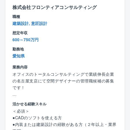
全体を動かす役割を担えます。
株式会社フロンティアコンサルティング
★顧客・設計・施工をつなぐ立場として、調整力・提
案力を発揮できる環境です。
職種
建築設計, 意匠設計
【同社の特徴】
想定年収
■東急グループからの受注があり、安定して就業してい
600～750万円
くことが可能です。
■会社として労働環境を良くするために社員の意見を吸
勤務地
い上げる取り組みを実施するなど長期的に就業可能な
愛知県
環境があります。
業務内容
■年休127日、残業20時間程度、社員が腰を据えて働け
オフィスのトータルコンサルティングで業績伸長企業
る環境を整えております。東急グループとしての福利
の名古屋支店にて空間デザイナーの管理職候補の募集
厚生も充実しております。また、必要に応じ週2～3日
です！
程度の在宅勤務や、出先等では主要駅付近のサテライ
トオフィス活用も可能で柔軟な働き方が可能です。
同社はオフィス環境構築のプロとして、クライアント
活かせる経験スキル
企業様の事業戦略・経営課題をもとにワークプレイス
＜具体的には＞
＜必須＞
戦略を考案し、作業効率の向上や活発なコミュニケー
年次休暇取得促進日やライトダウンデーの設定、フレ
●CADのソフトを使える方
ションに向けた空間創出を行うなど、オフィス環境整
ックス制度やテレワークの導入などがあります。
●内装または建築設計の経験がある方（２年以上・業界
備に関わる物件仲介から内装設計、工事、家具やICTの