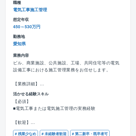
メージを具体的な提案に繋げられるよう、移転の背景
たな価値の創造に努めてまいります。
職種
やデザインの要望、思いを伺います。
電気工事施工管理
↓
想定年収
＜図面作成・プレゼン準備＞
450～530万円
ヒアリング内容を元に、図面、プレゼン資料の作成を
行います。プレゼン資料は営業と共同で行いますが、
勤務地
デザインイメージやコンセプトの作成はデザイナーが
愛知県
中心となって動きます。
業務内容
↓
ビル、商業施設、公共施設、工場、共同住宅等の電気
＜お客様へのプレゼン＞
設備工事における施工管理業務をお任せします。
営業と一緒に提案資料を持って訪問し、コンセプトや
デザインの意図をお伝えします。
【業務詳細】
↓
・着工前準備（打ち合わせ・CAD図面作成）
＜工事・引き渡し＞
活かせる経験スキル
・部材発注
プレゼンの結果お仕事を受注したら、工事が始まりま
【必須】
・現場の安全・工程・予算・品質管理など。
す。
■電気工事または電気施工管理の実務経験
※先進的な環境：
現場の管理は施工管理部門や営業がメインで行ないま
BIM（3D施工図）を早期導入。業務効率を劇的に向上
すが、デザイン性の高い施工箇所など、必要に応じて
【歓迎】
させ、現場の負担軽減と残業削減を実現。
デザイナーが現場で職人に直接指示を出します。
・1級/2級電気工事施工管理技士
# 残業少なめ
# 未経験者歓迎
# 第二新卒・既卒者可