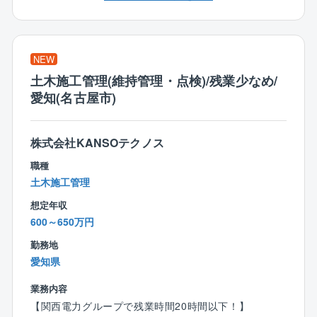
■名古屋勤務では、倉庫や工場、施設などのS造案件が
メインとなります。
■直近はアリーナ案件もあり、大型案件に携わることが
NEW
できます。
土木施工管理(維持管理・点検)/残業少なめ/
■基本的には1物件を専属で行います。
愛知(名古屋市)
■施工期間1年半～2年程度で、物件としては数億から十
数億の物件が多い状況です。
■施工エリアは愛知県全域、直行直帰が可能です。また
株式会社KANSOテクノス
単価の低い案件を10件以上取っていくよりも、単価の
高い案件を数件取る方針を採っています。
職種
土木施工管理
【同社の特徴】
想定年収
＜資格支援制度充実！＞
600～650万円
■ゼネコンとして職員のスキルアップ、キャリアアップ
を図るため、積極的に資格取得の支援を行っていま
勤務地
す。
愛知県
■特定の資格を取得した社員に対しては月額手当を支給
業務内容
しており、難関資格である一級建築士の資格取得に対
【関西電力グループで残業時間20時間以下！】
しては、学費補助や学習時間確保等の支援を行ってい