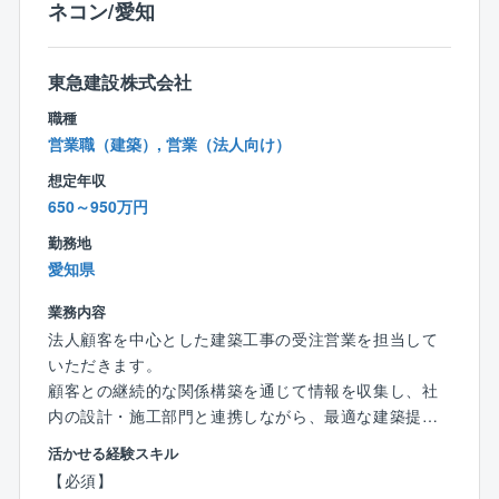
ネコン/愛知
ネーター。
個人差もございますが、平均月20時間ほどです。
1人あたり10件程の案件を並行しながら進め、毎月8件
を現場監督へ引き渡すことを目標にお客様と打ち合わ
東急建設株式会社
せを行います。
職種
また、社内のさまざまな部署と連携するポジション！
営業職（建築）, 営業（法人向け）
他職種のメンバーとも交流が多いため、わからないこ
とがあればなんでも相談できる環境です。
想定年収
全国展開という利点を活かし、他支店のインテリアコ
650～950万円
ーディネーターとも盛んに情報交換を行うことで、よ
勤務地
り成長できる魅力があります。
愛知県
＜入社後の流れ＞
業務内容
入社後はOJT研修を中心に、業務の流れや同社の考え
法人顧客を中心とした建築工事の受注営業を担当して
方や特長などをレクチャーしていきます。
いただきます。
先輩社員と一緒にまずは1件の案件を進めていき、打ち
顧客との継続的な関係構築を通じて情報を収集し、社
合わせの仕方やプレゼンボードの作成方法、現場監督
内の設計・施工部門と連携しながら、最適な建築提案
への引継ぎ方などを学びます。
を行う役割です。
独り立ちまでは半年程かかるイメージ。
活かせる経験スキル
わからないことがあれば周りがサポートする環境なの
【必須】
【主な業務内容】