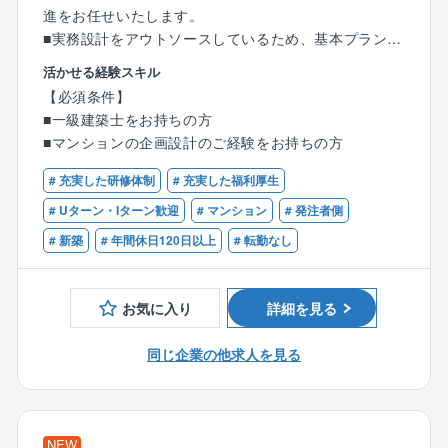
進をお任せいたします。
■実務設計をアウトソースしているため、基本プラン作
成、販売用パンフ、トレース作成等クリエイティブな
活かせる経験スキル
業務に集中できます。
【必須条件】
■発注者側としての業務の為、スケジュール管理がしや
■一級建築士をお持ちの方
すく、やりがいを持って業務に向き合うことが可能な
■マンションの企画設計のご経験をお持ちの方
環境です！
※名古屋支社にてご勤務いただきます。
# 充実した研修体制
# 充実した福利厚生
# Uターン・Iターン歓迎
# マンション
# 発注者側
〈ここがポイント！〉
# 新築
# 年間休日120日以上
# 転勤なし
◎大型の分譲マンションなどにおける完成までの全て
の工程に携われることが大きな特徴。
◎土地購買の選定や用途、設備仕様の決定、建材の選
お気に入り
詳細を見る
択など、あらゆる工程で自分の意見が発信でき、マン
ション設計をとりまく業務、お金の流れを掌握できま
同じ企業の他求人を見る
す。
◎拠点の立ち上げメンバーのためポスト着任もスピー
ディー！チャンスをどんどん掴むことができます。
NEW