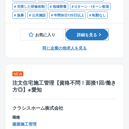
【手がけるプロジェクト】
＊＊＊＊＊＊＊＊＊＊＊＊＊＊＊＊＊＊＊＊＊＊＊＊
# 充実した研修体制
# 地域密着
# Uターン・Iターン歓迎
・街のシンボル：
＊＊＊＊＊＊＊＊＊
# 急募
# 公共施設
# 年間休日120日以上
# 転勤なし
2026年アジア競技大会関連施設、Hisaya-odori Par
k、パロマ瑞穂アリーナ、
■仕事のやりがい
名大病院東部医療センター、名古屋市公会堂など。
お客様の要望を汲み取った上で、広い裁量権でデザイ
お気に入り
詳細を見る
・特殊装置：
ンすることができます。
防衛省航空自衛隊の「戦闘機着陸拘束装置」関連工
具体的なイメージまでは持てていないお客様には要件
同じ企業の他求人を見る
事。
整理から携わり、ヒアリングした内容をもとにコンセ
日本の防衛・航空安全の「最後の砦」を支える、他
プトからご提案します。
社では経験できない希少な仕事です。
「企業成長を叶える働き方が出来るオフィス」を軸に
コンサルティング目線のデザインが出来、またお客様
NEW
【キャリアと私生活の「最高の両立」】
ごとに異なるワークプレイスデザインを提案できるこ
注文住宅施工管理【資格不問！面接1回/働き
・休日：年間休日124日。完全週休2日制（土日祝休
とも魅力です。
方◎】※愛知
み）
・残業：部署全体で業務量をコントロールし、月平均2
■同社の魅力
0時間以内を実現
◎時差出勤OK
クラシスホーム株式会社
・柔軟性：
就業時間の前倒し、後ろ倒しが可能です。
有給休暇や代休は「時間単位」で取得可能。
また、時間休や中抜けの制度もあります。
職種
社用車貸与や直行直帰の推奨など、現場を熟知してい
◎テレワークOK
建築施工管理