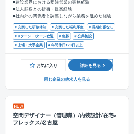
で気軽に周囲へ質問してください！
■建設業界における受注営業の実務経験
■法人顧客への営業活動、情報収集
未経験からスタートした先輩もたくさんいるため、安
■法人顧客との折衝・提案経験
■顧客ニーズの把握および建築計画に関する提案
心してスタートすることができます！
■社内外の関係者と調整しながら業務を進めた経験
■設計事務所、顧客との折衝・調整
また、本人の能力とやる気次第でスピード感持って昇
■社内（設計・施工部門）との連携による提案内容の具
# 充実した研修体制
# 充実した福利厚生
# 長期出張なし
格できる魅力が同社にはあります。
【歓迎】
体化
挑戦できる環境が整っている同社で理想のキャリアを
■ゼネコン・サブコンでの建築営業経験
# Uターン・Iターン歓迎
# 急募
# 公共施設
■見積条件の整理、契約条件の調整
実現しましょう！
■技術営業、施工部門と連携した営業経験
# 上場・大手企業
# 年間休日120日以上
■受注後のプロジェクト推進支援（施工部門との連携）
チーム組織構成
■宅地建物取引士、1級建築施工管理技士、一級建築士
※担当顧客・案件は、経験やスキルに応じて決定しま
女性社員をメインに20代～40代までの社員が活躍中。
などの資格
す。
チームには個性豊かなメンバーが揃っており、あなた
■不動産・建築に関する法令、契約知識
お気に入り
詳細を見る
自身の強みや特技を存分に発揮できる環境です！
本ポジションはエリア総合職（名古屋エリア）とし
同じ企業の他求人を見る
て、名古屋エリア内に限定した働き方となります。
＼教育体制について／
※名古屋エリア：愛知・岐阜・三重・静岡（富士川以西
入社後は、建築関係の知識や経験に合わせたOJTで仕
のエリア）
事を教えます。
検査課のリーダーや課長がいる店舗にて、1カ月程OJT
NEW
【求人の魅力】
研修を実施。
空間デザイナー（管理職）/内装設計/在宅×
★名古屋エリアにおける地域密着型の建築プロジェク
少しずつ一人での検査業務をお任せしていき、独り立
フレックス/名古屋
トに携われます。
ち後も先輩や上司がしっかりフォローするので、安心
★営業として企画段階から関与し、建築プロジェクト
して業務をスタートできます！