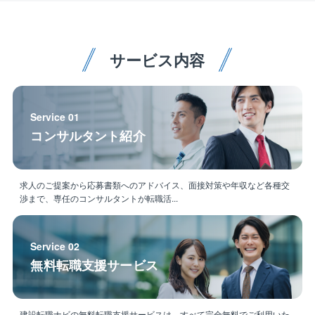
【同ポジションの魅力】
■元請けとして担当業務全体を仕切って頂く遣り甲斐が
あります。
サービス内容
■様々な建築物、設備、生産ライン等に関わる事が出
来、スキルアップができます。
■自社内の設備、生産ライン等に関わるメンバーとチー
ムを組んで仕事を進める中で、これら他分野に関する
Service 01
スキルが深まります。
コンサルタント紹介
【同ポジションの特徴】
◎休日…振替休日の取得を徹底しており、工期と工期
求人のご提案から応募書類へのアドバイス、面接対策や年収など各種交
の間に長期休暇を取っていただく方針です。
渉まで、専任のコンサルタントが転職活...
◎出張…三重・岐阜などの東海圏を中心とした、本社
に近い場所への出張（目安8ヶ月ほど）が発生します。
◎現場手当（5千円～5万円）・遠方手当（2.5～5.5万
Service 02
円）・帰省手当（6万円）・別居手当（3万円）なども
無料転職支援サービス
充実しており、給与UPも見込めます。
★出張対応中の帰省手当
⇒社内会議などで拠点への移動もあるため手当を
建設転職ナビの無料転職支援サービスは、すべて完全無料でご利用いた