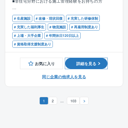
■非住宅分野における施工管理経験をお持ちの方
同年代に圧倒的な差をつける報酬体系です。
■ウェブカタログは、メーカーと共同開発したクラシス
【歓迎】
のオリジナル建材や、専売商材なども含め幅広く設定
２．【「下請け」から「元請け」へ】
# 生産施設
# 改修・現状回復
# 充実した研修体制
■1級管工事施工管理技士資格保有者
し掲載しています。
案件の9割以上が元請け。
■現場主任、現場代理人の経験があり、一ヶ所でも中央
# 充実した福利厚生
# 物流施設
# 再雇用制度あり
■決められた範囲内での提案しかできない、毎回同じ仕
協力業者をリードし、プロジェクト全体を自分の采
熱源の経験がある方
様の提案しかできないということは同社ではありませ
# 上場・大手企業
# 年間休日120日以上
配で動かす「真の施工管理スキル」が若いうちに身に
■食品、薬品、物流施設（三温度倉庫）のいずれかの経
ん。
つきます。
# 資格取得支援制度あり
験をお持ちの方
【時間に追われることはありません】
３．【最先端の食・物流インフラを担う】
■残業15時間前後
成長著しい食品工場や物流施設のオートメーション
お気に入り
詳細を見る
■年間20～25棟を担当します。
化を支えるエンジニアへ。
■打ち合わせは2週間に1度ほど
一生食いっぱぐれない「プラントエンジニアリン
同じ企業の他求人を見る
お客様のご提案に専念できる時間がしっかりとありま
グ」の専門性が手に入ります。
す。
時間や納期に追われる…ということは無く、気持ちに
...
1
2
103
余裕をもって取り組めます。
【業務概要】
工場、物流施設、IT施設、一般施設の新築、増築、リ
ニューアル工事における管施工管理を担当していただ
きます。