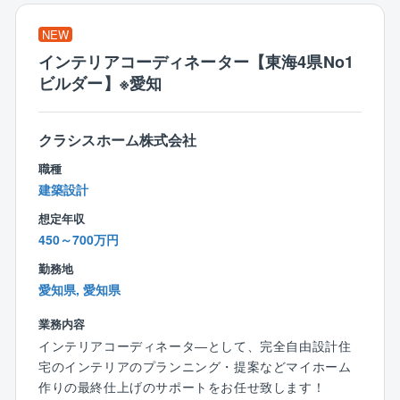
部、アフターメンテナンス等の部署も充実しており、
※建物改変等は行いません。
しっかりと分業化され、他部署のバックアップ体制、
NEW
チェック体制も万全で施工管理の業務に専念できま
【働き方】
インテリアコーディネーター【東海4県No1
す。
■残業は平均約30時間/月
ビルダー】※愛知
ワークライフバランスがとりやすい環境です。
【同社の特徴】
■愛知県を中心に、完全自由設計の注文住宅を多くの方
■営業職を含め部長以上は全員、現場管理の経験者！
クラシスホーム株式会社
に提供してきました。
営業偏重型のハウスメーカーやビルダーが多い中、同
職種
■「高品質でデザイン性の高いこだわりの住宅を、手が
社代表は学校卒業後、地元工務店にて設計・現場監督
建築設計
届く価格で実現できる」という同社の家づくりは好評
を経験した後に創業し、技術面を重視した工務店経営
を得ており、愛知県下の中でもトップクラスの実績を
を貫いてきました。
想定年収
誇っています。
どの部署もフラットで風通しの良い企業風土が特徴で
450～700万円
■年間約1,200棟の実績/東海4県No.1ビルダー
す。
勤務地
同社の認知度も高く、業績は右肩上がりに成長を続け
愛知県, 愛知県
ています。
■役職に関係なく「～さん」と呼び合うなど、フランク
で自由な雰囲気で仕事ができる風土があります。
業務内容
インテリアコーディネータ―として、完全自由設計住
【スキルアップできる環境】
宅のインテリアのプランニング・提案などマイホーム
■愛知県内に100名の営業スタッフに対し、設計職140
作りの最終仕上げのサポートをお任せ致します！