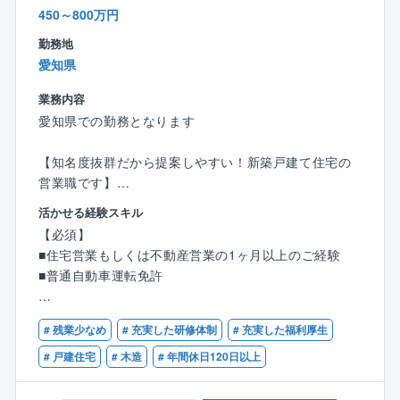
■中途入社の方でも、各個人の経験や経歴を考慮して研
450～800万円
修を受けることが出来るので、経験が浅い方にも安心
勤務地
の制度となっております。
愛知県
〇資格取得制度も充実！
業務内容
■建築施工管理技士と建築士資格を取得できるよう、資
愛知県での勤務となります
格取得制度がございます。
■具体的には、外部講師(総合資格学院から)を招き、資
【知名度抜群だから提案しやすい！新築戸建て住宅の
格試験の3か月前から6回(1回2時間)程度の研修がござ
営業職です】
います。
モデルハウスに来場されたお客様へ、同社の住宅をご
活かせる経験スキル
■講義内には試験をイメージした模擬試験もあり、実際
提案していただきます。
【必須】
の試験に近い形で対策を行うことが出来ます。
■住宅営業もしくは不動産営業の1ヶ月以上のご経験
【具体的には】
■普通自動車運転免許
以上より、OJTはもちろん、現場で活かせる知識取得
●住宅に関するご希望のヒアリング、プラン作成
の座学研修、施工管理を行っていくうえで必要となる
●住宅建設地の敷地調査、現地調査、役所調査
【歓迎】
資格合格のための講習、とポテンシャル層に対し手厚
●住宅ローンのご相談等
# 残業少なめ
# 充実した研修体制
# 充実した福利厚生
■何らかの営業経験5年以上がある方
いサポートが整っております。
■宅地建物取引士の資格保有者
# 戸建住宅
# 木造
# 年間休日120日以上
来場からお引渡まで、すべてをプロデュースしていた
〈等級、役職に応じて高年収提示可能！〉
だきます。
■賞与に関して、最低保証額として5ヶ月分が支給され