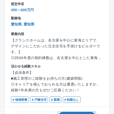
るからこその柔軟な制度があります。
オフィス出社、在宅勤務の活用が可能です。
想定年収
450～600万円
【同社について】
地域を照らし、未来を創る電気工事のエキスパート。
勤務地
JR名古屋駅セントラルタワーズや中部国際空港（セン
愛知県, 愛知県
トレア）など、地域のランドマークを数多く手がけて
業務内容
きた同社。
【クラシスホームは、名古屋を中心に東海エリアで、
防衛省の厳しい基準をクリアする「戦闘機着陸拘束装
デザインにこだわった注文住宅を手掛けるビルダーで
置」の施工など、国内屈指の技術力を保有していま
す。】
す。
◎2024年度の契約棟数は、名古屋を中心とした東海エ
リアで1,200棟を超え、多くのお客様から選ばれてきま
活かせる経験スキル
した。
【必須条件】
◎業績好調につき、2026～27年に東京・大阪エリアへ
■施工管理のご経験をお持ちの方(建築関係)
新規出店を予定しており、新たなスタッフを募集しま
◎キャリアを積んでおられる方は優遇いたしますが、
す！
経験1年未満の方もぜひご応募ください！
【具体的には】
# 地域密着
# 戸建住宅
# 新築
# 転勤なし
◎営業・設計・インテリアコーディネーター等各担当
領域問わず、横のつながり・他拠点のつながりを大事