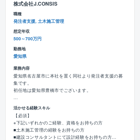
ワークスを導入しています。
株式会社J.CONSIS
また、無理はさせず休日もしっかり取っていただくた
職種
めに、担当案件が終われば工事と工事の間に連休を取
発注者支援, 土木施工管理
得することも可能です。
・同社のすぐ裏には、無料で入居可能な独身社員寮を
想定年収
完備しています。20代が中心に利用しており、Wi-Fiも
500～700万円
無料です。
勤務地
入寮している社員同士で仕事の帰りに飲みに行くな
愛知県
ど、みんなで楽しく、まるで学校の合宿のような雰囲
気で生活しています。
業務内容
愛知県名古屋市に本社を置く同社より発注者支援の募
集です。
初任地は愛知県豊橋市でございます。
【具体的には】
活かせる経験スキル
■CADを使っての図面作成、修正
【必須】
■数量計算書の作成
※下記いずれかのご経験、資格をお持ちの方
■発注資料の作成
■土木施工管理の経験をお持ちの方
■積算業務
■建設コンサルタントにて設計経験をお持ちの方