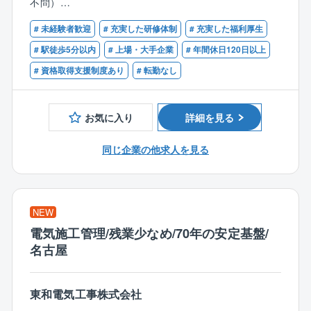
不問）
提案、オフィスビルのリノベーションまで幅広く事業
〈福利厚生〉
を展開します。
◇共済会手当
# 未経験者歓迎
# 充実した研修体制
# 充実した福利厚生
＜歓迎＞
医療費補助、入学、結婚、出産祝い金、傷病、災害見
●AutoCAD、Vectorworks、Illustrator、Photoshop、
# 駅徒歩5分以内
# 上場・大手企業
# 年間休日120日以上
人々が気持ちよく働き、クライアント企業様が長期的
舞金など
その他3Dソフトを使える方
# 資格取得支援制度あり
# 転勤なし
に成長できるオフィスの構築を目指します。またオフ
（例：結婚祝金：3万/出産祝金：3万/入学祝金：3万
●オフィス、店舗、住宅などの内装設計などの空間デザ
ィスという物理的な観点だけでなく、働き方や社会と
等）
イン経験
の関わり方まで見据えた提案から、高いご支持をいた
◇カフェテリアプラン
●建築設計経験者
お気に入り
詳細を見る
だいております。
自己啓発、健康増進、育児や介護、保険等の支出への
●建築士の資格をお持ちの方
補助など
同じ企業の他求人を見る
ビルの資産価値を上げるリノベーション事業や、コワ
（例：書籍購入、フィットネス施設使用費用、賃貸物
ーキングスペースなど新しいワークプレイス空間の創
件家賃 等）
出にも注力中です。
【同社について】
NEW
＊＊＊＊＊＊＊＊＊＊＊＊＊＊＊＊＊＊＊＊＊＊＊＊
同社の原点は、多摩田園都市をはじめとする渋谷や東
電気施工管理/残業少なめ/70年の安定基盤/
＊＊＊＊＊＊＊＊＊
急沿線の街づくりです。
名古屋
この原点に立ち、企画提案から新築、リニューアル、
■仕事の流れ
建て替えに至るまで、街のライフサイクルに末永く関
＜初回訪問・ヒアリング＞
わっていくことによって、建物ひとつひとつではな
東和電気工事株式会社
営業とともにお客様先に訪問し、お客様の抽象的なイ
く、お客様や生活者の視点で“まち”全体を考え、常に新