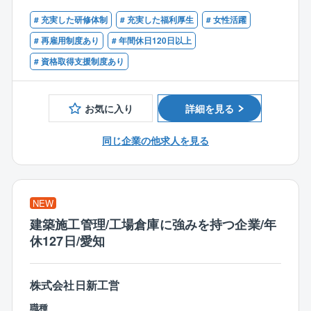
■工事の履行に必要な資料作成
■発注者側にて土木のご経験をお持ちの方
■工事のスケジュール・品質管理
# 充実した研修体制
# 充実した福利厚生
# 女性活躍
■2級土木施工管理技士
■設計・測量業務
■技術士補（建設部門）
# 再雇用制度あり
# 年間休日120日以上
# 資格取得支援制度あり
CAD作業は、積算・工事監督・資料作成など
【歓迎】
各業務において行いますが、ゼロから図面を作成する
■1級土木施工管理技士
のではなく、既存図面の修正が中心です。
■発注者支援業務のご経験をお持ちの方
お気に入り
詳細を見る
【同社について】
同じ企業の他求人を見る
同社は名古屋市に本社を置く建設コンサルタントで
す。主な事業は、国や地方自治体など官公庁が発注す
る公共工事における「発注者支援業務」です。
NEW
具体的には、発注者である行政に代わって、道路や河
建築施工管理/工場倉庫に強みを持つ企業/年
川、ダムなどの社会資本整備に関わる工事の技術審査
休127日/愛知
や積算、工事監督支援、資料作成など、多岐にわたる
業務をサポートします。これらの業務は、公共事業を
円滑に進める上で不可欠なものです。
株式会社日新工営
同社は、1988年の設立以来、この分野で豊富な実績を
職種