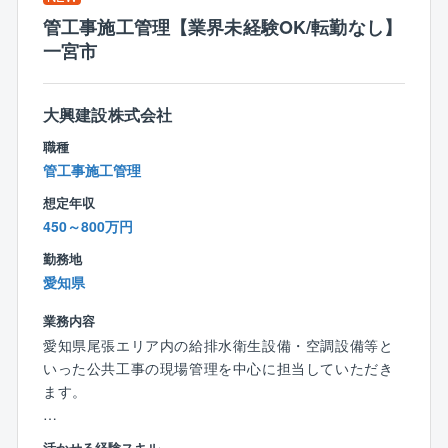
〈業務の流れ〉
管工事施工管理【業界未経験OK/転勤なし】
ファミリー用や投資用マンションなどの土地買付プラ
一宮市
ン（ボリュームプラン）を立案します。
土地買付後の事業推進（設計事務所の選定、施工会社
の選定等）
大興建設株式会社
▼
企画の決定後は外部の設計事務所に実務設計を依頼
職種
し、設計図書を完成。
管工事施工管理
▼
想定年収
完成した設計図書を施工会社に開示。本見積りを作成
450～800万円
し工事請負金額を決定。
▼
勤務地
施工管理部門に引き継ぎます。
愛知県
業務内容
〈組織構成：4名〉
愛知県尾張エリア内の給排水衛生設備・空調設備等と
部長1名、30代～50代社員3名
いった公共工事の現場管理を中心に担当していただき
ます。
〈年収モデル※決算賞与含んだ場合の目安〉
一般社員：月30万円～／年収約500万円
【具体的には】
主任：月35万円～／年収約560万円
活かせる経験スキル