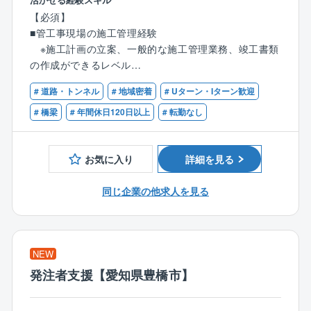
・工程、品質、出来高管理
係長：月40万円～／年収約650万円
【必須】
・作業員などの安全管理
課長代理：月45万円～／年収約740万円
■管工事現場の施工管理経験
・各種提出書類の作成 など
課長：月55万円～／年収約900万円
※施工計画の立案、一般的な施工管理業務、竣工書類
※現場へは基本的に直行直帰です。
※資格手当別
の作成ができるレベル
■管工事施工管理技士二級または一級の資格をお持ちの
■職務の魅力：
〈同社について〉
# 道路・トンネル
# 地域密着
# Uターン・Iターン歓迎
方
・同社は、新保健所建設空調設備工事(一宮)、津島市消
・日商エステムは自社ブランドマンションの設計・施
■普通自動車免許（AT限定可）をお持ちの方
# 橋梁
# 年間休日120日以上
# 転勤なし
防本部空調設備工事(津島)、新庁舎建設空調設備工事
工・販売を行う全国展開のデベロッパー。
(一宮)を手がけるなど、大手の元請け会社として、多く
・近畿圏の分譲マンション供給戸数で上位に位置す
の協力会社から頼られています。
る、創業30年を迎えた不動産総合デベロッパーで、大
お気に入り
詳細を見る
・地元案件が中心のため、家と現場間の直行直帰可能
阪、京都、兵庫、名古屋、東京、沖縄を中心に年間500
です。
～700戸を供給しています。
同じ企業の他求人を見る
また、各現場には事務所があり、そこで事務処理も行
同社は実務設計を全てアウトソーシング化することで
えるため、メリハリをつけて無駄なく働くことができ
企画、基本プラン作成に力を注いでいます。用地購入
ます。
から始まり、企画、設計・施工、販売・管理まであら
ゆる工程に携われます。
NEW
■就業環境：
発注者支援【愛知県豊橋市】
・働きやすい環境づくりに注力しており、最近では働
き方改革の1つとして、業務効率化推進のためにLINE