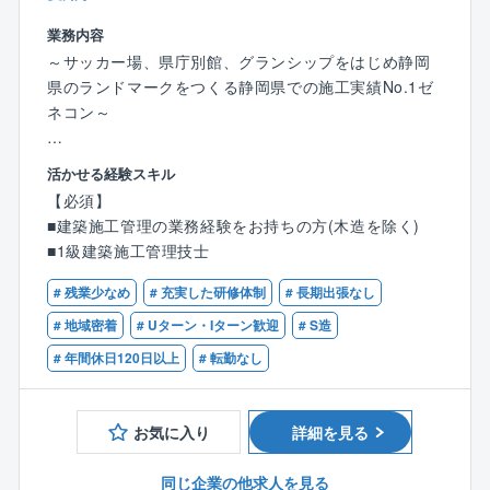
建物平均単価2,350万円× 1.5％ ＋ プラスα
業務内容
平均歩合約45万円（1棟当たり）
～サッカー場、県庁別館、グランシップをはじめ静岡
■平均受注数
県のランドマークをつくる静岡県での施工実績No.1ゼ
平均年間受注数：10.25棟（1人当たり）
ネコン～
＜例：年間歩合給＞
1棟当たり約45万円×平均10棟＝450万円
【業務内容】
活かせる経験スキル
■建築工事の最前線で各専門工事会社を管理監督しなが
【必須】
ら、品質や安全、コスト、工程、作業環境などあらゆ
■建築施工管理の業務経験をお持ちの方(木造を除く)
る面における管理をお任せします。
■1級建築施工管理技士
■施工図を作成し、職人の方々が工程通りに作業が進め
られるよう調整を行ったり、工事の手配を行ったり、
# 残業少なめ
# 充実した研修体制
# 長期出張なし
図面通りに施工されているか確認を行うなど、常に最
# 地域密着
# Uターン・Iターン歓迎
# S造
善となる対応を考え実行に移していきます。
# 年間休日120日以上
# 転勤なし
■また、施主や設計事務所との打ち合わせや交渉等も行
い、顧客のニーズを的確に吸い上げカタチにしていく
ことも重要な役割です。（積算、図面作成は別部門が
お気に入り
詳細を見る
担当します）
同じ企業の他求人を見る
【担当物件について】