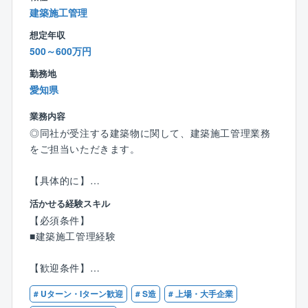
積み重ねており、国土交通省などから高い信頼を得て
建築施工管理
います。また、完全週休2日制で年間休日も多く、残業
想定年収
時間も比較的少ないなど、ワークライフバランスを重
500～600万円
視した働きやすい環境も特徴です。社員一人ひとりの
成長を支援する教育体制も充実しており、安定した環
勤務地
境で専門性を高めていきたい人にとって魅力的な会社
愛知県
と言えます。
業務内容
◎同社が受注する建築物に関して、建築施工管理業務
【同社の魅力】
をご担当いただきます。
☆残業少なめ
☆教育体制充実
【具体的に】
☆資格取得支援制度あり！
■同社が得意とする、食品関係の生産施設(工場、倉庫)
☆年間休日124日
活かせる経験スキル
をはじめ、医療施設、学校、マンション、オフィスビ
【必須条件】
ルなど様々な建築物の新築及び改修工事をご担当いた
■建築施工管理経験
だきます。
■案件の7～8割が食品関係の生産施設です。
【歓迎条件】
その半数以上が既存の企業からの受注となるため、改
■建築学科卒業
修工事が案件の多くを占めています。
# Uターン・Iターン歓迎
# S造
# 上場・大手企業
■建築施工管理技士の資格
■最近では新規開拓での受注にも力を入れ、質の高い施