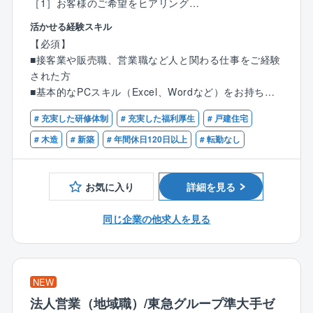
［1］お客様のご希望をヒアリング
の範囲で、社員自らが１日の出社・退社時刻や労働時
■建築物やインテリアなどのデザインやコンセプトイメ
間を自由に決めることができる制度です。
活かせる経験スキル
ージをわかりやすく伝えるために使用するプレゼンボ
同社は、コアタイム(就業が義務化されている時間)のな
【必須】
ードを作成します。
いスーパーフレックス制度を採用しており、より柔軟
■接客業や販売職、営業職など人と関わる仕事をご経験
で働きやすい環境を整えています。
された方
［2］営業部と協力しながら細部を打ち合わせ
■基本的なPCスキル（Excel、Wordなど）をお持ちの
■外観パースの依頼
■リモートワーク制度 (在宅勤務)
方
■内装デザイン（床材、壁紙など）
業務内容によっては、出社不要で自宅から在宅勤務が
# 充実した研修体制
# 充実した福利厚生
# 戸建住宅
■インテリア（照明など）
可能です。情報通信機器の貸し出しを行うなど、ネッ
# 木造
# 新築
# 年間休日120日以上
# 転勤なし
※外観パースは、建物の外観を立体的に表現した絵で建
トワーク環境も整備しています。
【歓迎条件】
築計画や不動産プロジェクトのコンセプトをビジュア
■インテリアコーディネーター、カラーコーディネータ
ル化するための手法です。
■ビジネスカジュアル
お気に入り
詳細を見る
ー、色彩検定の有資格者
ビジネスシーンに適した服装を前提に、スーツではな
［3］アウトラインが決まれば施工管理や現場監督、設
く、カジュアルな服装での勤務が可能です。
同じ企業の他求人を見る
計担当者へ引継ぎ
ポロシャツやジーンズ、スニーカーなどもOKです！
■建材のサンプル手配などを行います。
■安定した受注
＜インテリアコーディネーター職のポイント！＞
発注元の8割は、親会社関西電力です。
NEW
住宅づくりにおいて、最も近い位置でお客様を支え、
法人営業（地域職）/東急グループ準大手ゼ
二人三脚で理想の家づくりを行うインテリアコーディ
■残業少な目