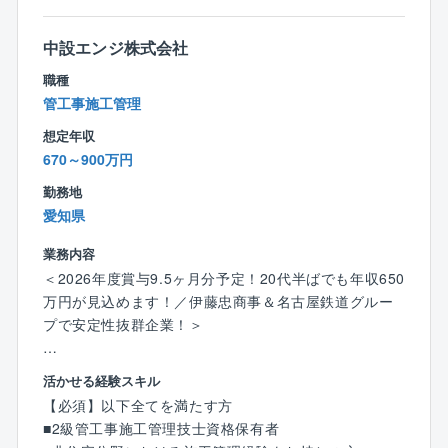
■年間約1200棟の実績/東海4県No.1ビルダー
■30名を超えるCADオペレーターが、内観パースや、
中設エンジ株式会社
同社の認知度も高く、業績は右肩上がりに成長を続け
展開図や詳細図などの作図もサポートしてくれます。
職種
ています。
他部署のバックアップ体制、チェック体制も万全でイ
管工事施工管理
ンテリアコーディネーターの業務に専念できます。
想定年収
■数多くのスタッフが集う事によって、様々な情報を共
670～900万円
有し合ったり、切磋琢磨しながら常にスキルアップで
勤務地
きる環境が整っております。
愛知県
■有資格者が多数在籍し、お客様の要望に応えやすい体
業務内容
制を整えています
＜2026年度賞与9.5ヶ月分予定！20代半ばでも年収650
万円が見込めます！／伊藤忠商事＆名古屋鉄道グルー
【自由に提案できる面白さ】
プで安定性抜群企業！＞
■ベースとなる仕様はある程度決めてありますが、そこ
から更に価格帯、テイストが違うものを各担当者が使
★この求人のポイント
活かせる経験スキル
いやすいように、様々な仕様や設備、建材をウェブカ
１．【驚異の還元率：賞与9.5ヶ月分】
【必須】以下全てを満たす方
タログにまとめ、サンプルやプライスリストなども事
20代で年収650万円、30代で900万円も現実的。さ
■2級管工事施工管理技士資格保有者
前に用意しております。
らに2026年度は賞与9.5ヶ月分を予定。