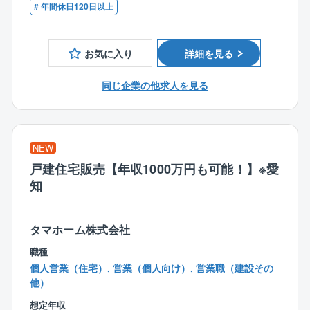
# 年間休日120日以上
工により新たなお得意様の獲得を目指しております。
【同社の特徴】
お気に入り
詳細を見る
〈ポテンシャル層にむけた手厚いフォロー体制完
備！〉
同じ企業の他求人を見る
■入社後に担当する施工管理の仕事は、建築現場におい
て監督的な立場にあります。日々専門的な知識や経験
が必要となりますが、「最初はゼロからスタートすれ
ばいい」と考えています。そのため、先輩がしっかり
NEW
フォローいたします。
戸建住宅販売【年収1000万円も可能！】※愛
知
〈具体的なポテンシャル層向けの制度〉
〇安心の教育体制！
■2年前よりOJTだけでなく、座学講習の制度も導入し
タマホーム株式会社
ております。
職種
■外部講師による2週間に1回程度の頻度での研修制度と
個人営業（住宅）, 営業（個人向け）, 営業職（建設その
なっており、1年目～5年目(新卒からの年次計算)まで
他）
に覚えておきたい建築の基礎知識に関する講義内容と
なっております。
想定年収