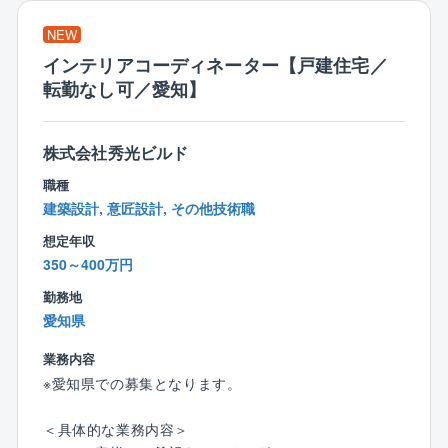
NEW
【同社について】
インテリアコーディネーター【戸建住宅／
同社は、関西電力グループの一員として「環境」「土
転勤なし可／愛知】
木」「建築」分野を統合した、総合環境エンジニアリ
ング企業です。
これら3分野が連携し、相乗効果を発揮することによっ
株式会社秀光ビルド
て、調査・診断・分析のコンサルティング及び設計・
施工・メンテナンスに至る全ステップにおいて高品質
職種
で付加価値の高いサービスを一貫して提供しておりま
建築設計, 意匠設計, その他技術職
す。
想定年収
豊かな地域環境の創造とより良い地球環境の実現に向
350～400万円
けて、これまでに蓄積した独自の専門技術とノウハウ
を生かし、国内全域および海外へと活動のフィールド
勤務地
を広げ、あらゆる課題に対し的確なソリューションを
愛知県
提供することを掲げています。
業務内容
※愛知県での募集となります。
【同社の魅力】
■スーパーフレックス制度
＜具体的な業務内容＞
フレックス制度は、あらかじめ決められた総労働時間