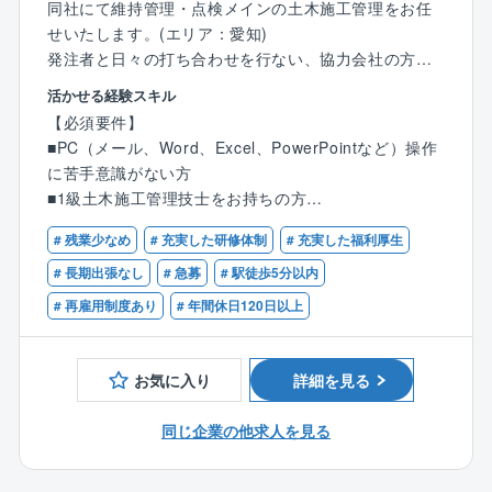
同社にて維持管理・点検メインの土木施工管理をお任
ます。20代から60代まで幅広く在籍し、年次に問わず
せいたします。(エリア：愛知)
活躍をしていただいています。
発注者と日々の打ち合わせを行ない、協力会社の方々
と調整しながら工事を進めていきます。
＜就業環境充実！＞
活かせる経験スキル
案件にもよりますが、内勤も半分ほどあり、働きやす
■働き方改革委員会や現場支援チーム発足させており、
【必須要件】
い環境です。
具体的に現場事務作業削減のための事務員業の見直
■PC（メール、Word、Excel、PowerPointなど）操作
し、教育、配置/現場事務作業見直しの取り組みを進め
に苦手意識がない方
■土木工事の施工管理
ています。また書類を一元管理するシステム導入や現
■1級土木施工管理技士をお持ちの方
*安全管理（作業者が危険な行動をしていないか）
場でのタブレット活用、グリーンサイト/BIM/空調服の
■土木施工管理業務経験をお持ちの方
*品質管理（設計と相違はないか）
導入など行いました。
# 残業少なめ
# 充実した研修体制
# 充実した福利厚生
*工程管理（工事が予定通りに進んでいるか）
■業務効率化も並行して行うことで、残業削減/就業環
# 長期出張なし
# 急募
# 駅徒歩5分以内
境改善に取り組んできました。施工管理部門は30h以上
# 再雇用制度あり
# 年間休日120日以上
案件内容：発電関連
と、全社平均（10h以下）と比較しまだまだ多いです
関西電力が保持する発電所のメンテナンスがメインと
が、今後も会社として改善に努めていきます。
なります。
■社員のことを第一に考え、代休の取得/土曜出勤の場
お気に入り
詳細を見る
合の出勤手当などを徹底しています。有給取得平均日
※一部、土木構造物のメンテナンスを技術力とIT技術で
数13.3日、取得率70.8％です。
同じ企業の他求人を見る
調査診断もお任せいたします。
主に、土木構造物（鋼構造・コンクリート）の調査・
試験を行なっています。