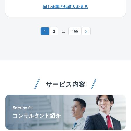
【業務詳細】
同じ企業の他求人を見る
定期点検、臨時点検とお客様お問い合わせ対応の組合
せで1日3～4件程、お施主様宅を訪問します。
定期点検は月10～20件程度(支店により変動あり)とな
り、水漏れや給湯器が壊れてしまった等のスポット点
...
1
2
155
検や、難しい依頼についてはメーカーや職人さんなど
に依頼をし、工事手配を行います。
【働き方】
年間休日120日、残業は月あたり10～20時間程度とな
ります。
入社後の研修も徐々に充実化を図っており、育成にも
サービス内容
力をいれています。
【インセンティブについて】
昨年度実績は49万円となっており安定的な働き方か
Service 01
つ、稼ぐことも可能な職場となります。中には100万円
コンサルタント紹介
を超える方もおります！