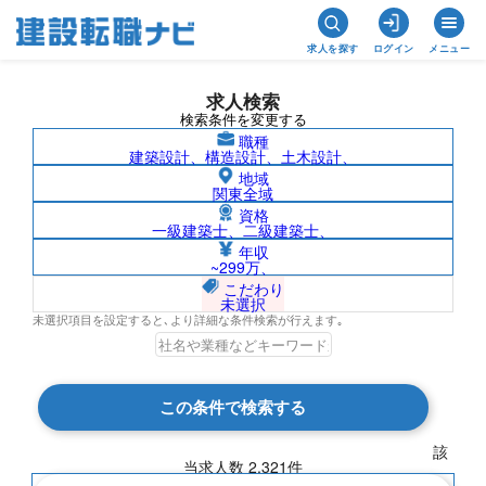
求人を探す
ログイン
メニュー
求人検索
検索条件を変更する
職種
建築設計、構造設計、土木設計、
地域
関東全域
資格
一級建築士、二級建築士、
大阪府の求人検索結果一覧
年収
~299万、
こだわり
未選択
未選択項目を設定すると､より詳細な条件検索が行えます｡
検索結果 2,321 件
この条件で検索する
現在の検索条件
該
当求人数
2,321
件