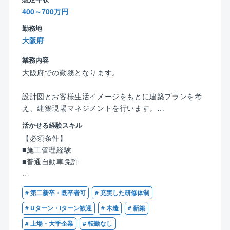
クローズするため、基本18時帰りが可能です。
400～700万円
勤務地
■稼いでいる方の例：
大阪府
15年目 係長／年収1,633万円（月収43.4万円＋歩合
＋賞与＋残業代）
業務内容
７年目 係長／年収1,035万円（月収30.8万円＋歩合＋
大阪府での勤務となります。
賞与＋残業代）
３年目 主任／年収921万円（月収29.6万円＋歩合＋
設計図とお客様生活イメージをもとに建築プランを考
賞与＋残業代）
え、建築現場マネジメントを行います。
２年目 主任／年収862万円（月収29.5万円＋歩合＋
契約成立後現場下見から始まり、お客様理想を形にす
賞与＋残業代）
活かせる経験スキル
る仕事です。
【必須条件】
■福利厚生：
■施工管理経験
【業務内容】
住宅手当、子ども同伴勤務制度、半日/時間単位有給休
■普通自動車免許
●建築現場確認
暇制度など福利厚生の充実度向上を図り、従業員が健
●建築材料、色決め、電気配線等打ち合わせ
康で安心して働ける環境の整備への取り組みをより一
【歓迎条件】
●工事スケジュール、予算、品質管理
# 第二新卒・既卒者可
# 充実した研修体制
層積極的、継続的に推進してまいります。
■一級、二級建築士又は1級建築施工管理技士の資格を
●協力業者、職人方々と打ち合わせ等
お持ちの方
# Uターン・Iターン歓迎
# 木造
# 新築
■同社について：
# 上場・大手企業
# 転勤なし
【同社の特徴】