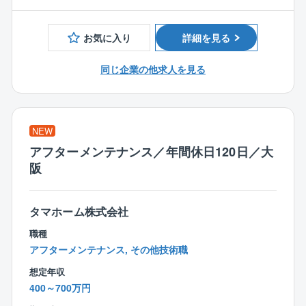
「日本の家は高すぎる」。今から20数年前、創業者の
売上高1兆円を目指す低価格×良品質ハウスメーカーの
玉木康裕がアメリカを訪れたときに感じたこの想いこ
リーディングカンパニー
そ、タマホームの原点です。
お気に入り
詳細を見る
「日本の家は高すぎる」。今から20数年前、創業者の
注文住宅事業を中核として、戸建分譲事業、リフォー
玉木康裕がアメリカを訪れたときに感じたこの想いこ
ム事業、集合住宅事業、マンション事業、保険代理店
同じ企業の他求人を見る
そ、タマホームの原点です。
業、家具/インテリアなどの周辺事業にも取り組んでい
同社は「HAPPY Life HAPPY Home タマホーム」のC
ます。
Mでおなじみの低価格良質住宅市場のリーディングカ
ンパニーです。
NEW
低価格×良品質が同社の強みであり、独自の流通／調達
アフターメンテナンス／年間休日120日／大
／工事を導入したことで一般的な住宅坪単価の約半分
阪
の値段を実現しています。
さらに住宅性能も7項目中6項目が最高等級を取得し、
低価格×良品質の注文住宅を実現しています。
タマホーム株式会社
売りやすい×働きやすい×福利厚生充実＝HAPPY LIFE
職種
タマホームの住宅は上記の通り、低価格×良品質のため
アフターメンテナンス, その他技術職
お客様へご提案しやすい商品ラインナップが整ってお
想定年収
り、会社全体で有名CM等集客にも力を入れているた
400～700万円
め、営業自身で集客の必要がありません。