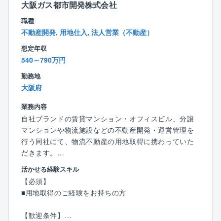
大阪ガス都市開発株式会社
■実績に応じた給与体系：上司の評価ではなく、成果に
応じた報酬が支給されます。
職種
不動産開発, 用地仕入, 法人営業（不動産）
■残業がほとんどない環境：定時で帰れるため、プライ
想定年収
ベートとの両立や資格取得の勉強時間が確保できま
540～790万円
す。
勤務地
■一貫した業務経験：土地の仕入れから設計、完成まで
大阪府
一貫して関われるため、幅広い経験を積むことができ
業務内容
ます。
自社ブランドの賃貸マンション・オフィスビル、分譲
マンションや物流施設などの不動産開発・運営管理を
■年休139日！：長期休暇の前後に＋＠で休みを取るこ
行う同社にて、物流不動産の用地取得に携わっていた
とが可能！
だきます。
■転勤なし：腰を据えて働けます！施工エリアは京阪神
活かせる経験スキル
【具体的には】
のため、出張もありません！
【必須】
■物流不動産の用地仕入れ～用地開発業務
■用地取得のご経験をお持ちの方
（建物を建てられる状態までの推進を行っていただき
■現年収保証！：前職（現職）給与を最大限保証します
ます。）
ので、今よりもより良い生活が実現可能です！
【歓迎条件】