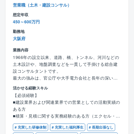
しています。
営業職（土木・建設コンサル）
・2023年に非上場オープンエンド型不動産投資法人
想定年収
「大阪ガス都市開発プライベートリート投資法人」も
450～600万円
設立致しました。
・2025年3月期実績では売上高441億円、経常利益121
勤務地
億円を計上しており、収益性の高い経営を実現してお
大阪府
ります。
業務内容
1966年の設立以来、道路、橋、トンネル、河川などの
土木設計や、地盤調査などを一貫して手掛ける総合建
設コンサルタントです。
最大の強みは、官公庁や大手電力会社と長年の深い信
頼関係を築いていること。その結果、創業から一度も
活かせる経験スキル
赤字を出したことがない「完全黒字経営」を続けてい
【必須経験】
ます。景気の波に左右されない盤石な経営基盤がある
■建設業界および関連業界での営業としての活動実績の
ため、社員が将来の不安なく、安心して長く働ける環
ある方
境が整っています。
■積算・見積に関する実務経験のある方（エクセル・ワ
ード使用必須）
【建設系コンサルタント分野（地盤調査・土木設計な
# 充実した研修体制
# 充実した福利厚生
# 長期出張なし
■普通自動車運転免許証をお持ちの方
ど）における、官公庁や電力会社向けへの提案営業】