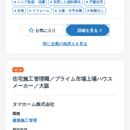
せる工事やリフォーム工事のご提案（保証の充実化、
■リモートワーク制度 (在宅勤務)
# シニア歓迎・活躍
# 充実した福利厚生
# 戸建住宅
■１級建築施工管理技士または一級建築士の資格をお持
増改築、省エネ住宅化のご提案）を行います。
業務内容によっては、出社不要で自宅から在宅勤務が
ちの方
# 木造
# リフォーム
# 上場・大手企業
# 転勤なし
同社では住宅引き渡し10年後、保証延長を行うかどう
可能です。情報通信機器の貸し出しを行うなど、ネッ
■２級建築施工管理技士や、二級建築士の資格をお持ち
かの確認を行っており、延長される場合は白蟻駆除の
トワーク環境も整備しています。
の方
薬をまいたり、外壁のやり替え工事（サイリング）等
お気に入り
詳細を見る
を行います。
■ビジネスカジュアル
リフォーム営業職はこの際に、保証延長をいただき、
ビジネスシーンに適した服装を前提に、スーツではな
同じ企業の他求人を見る
最適な補償工事をご提案する営業となります。
く、カジュアルな服装での勤務が可能です。
ポロシャツやジーンズ、スニーカーなどもOKです！
■業務詳細：
基本タマホーム株式会社で住宅を購入された方へのア
■安定した受注
NEW
プローチとなりますので、すべて既存のお客様となり
発注元の8割は、親会社関西電力です。
住宅施工管理職／プライム市場上場ハウス
基本的に関係性が良い方が多いです。
メーカー／大阪
電話/メール等で問い合わせがあったお客様へのリフォ
■残業少な目
ーム工事のご提案となり、一部、店舗へ新規来場した
個人差もございますが、平均月20時間ほどです。
お客様を対応する場合もあります。
タマホーム株式会社
月に3～4件のアプローチを行います。※支店ごとに変動
職種
建築施工管理
■働き方：
残業は月あたり10～20時間程度となり、支店は18時に
想定年収