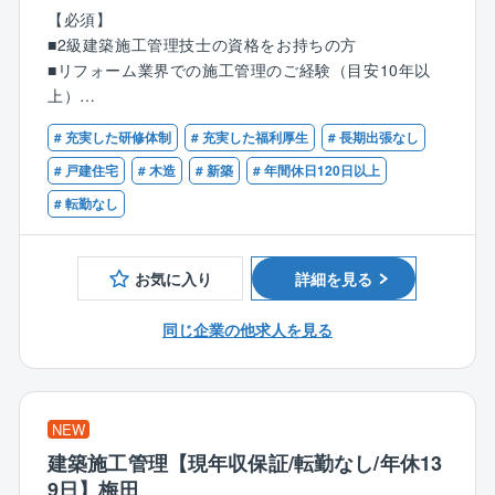
■見積作成
クアップする体制が整っています。
【必須】
■職人手配
■2級建築施工管理技士の資格をお持ちの方
など
《社風》
■リフォーム業界での施工管理のご経験（目安10年以
■人を大切にする社風で、社員定着率が高く長く働き易
上）
■魅力：
い環境がございます。◎平均勤続年数：17.8年、平均
◎右肩上がりに業績を伸ばすエスリードグループの1社
# 充実した研修体制
# 充実した福利厚生
# 長期出張なし
年齢：45.3歳
【歓迎条件】
です。
■1級建築施工管理技士の資格をお持ちの方
# 戸建住宅
# 木造
# 新築
# 年間休日120日以上
◎即日～数日で決裁が下りるスピード経営を行ってお
# 転勤なし
り、自分の判断で案件を前に進められる裁量の大きさ
があります。
◎少数精鋭で意思決定が速く、年次が浅くても事業に
お気に入り
詳細を見る
深く関われり成長していくことができます。
◎億単位でも迷わず走れる資金体制があり、一次情報
同じ企業の他求人を見る
の獲得に強い信用基盤があります。
◎実績を正当に評価する社風の為、活躍次第では早い
段階で管理職までステップアップすることも可能で
す。
NEW
建築施工管理【現年収保証/転勤なし/年休13
〈同社について〉
9日】梅田
エスリードグループの豊富なノウハウを活かし、利便