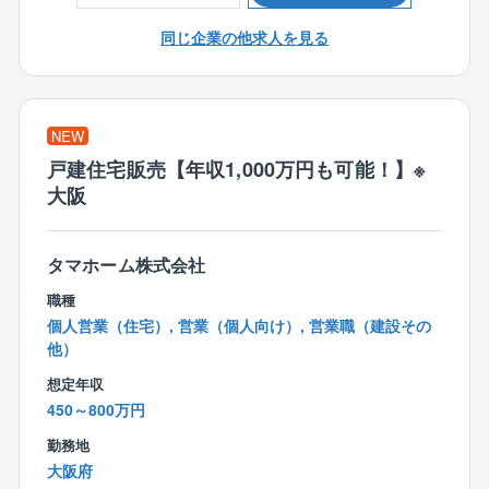
■夜勤：物件によっては夜勤シフトがある可能性もござ
います。
同じ企業の他求人を見る
※当務・夜勤が発生する配属先は全体の約2割
※発生する頻度は月1回～週2回程度
※試用期間中の職務内容：本採用時と同様の予定
NEW
【具体的には】
戸建住宅販売【年収1,000万円も可能！】※
・電気が切れがないか
大阪
・空調機器に異変はないか
・給排⽔設備に詰まりがないか
など建物内のさまざまな設備点検を⾏います。
タマホーム株式会社
職種
不具合が⾒つかれば、簡単なものはその場で対応、難
個人営業（住宅）, 営業（個人向け）, 営業職（建設その
しいものは協⼒会社に依頼します。
他）
想定年収
設備に向き合うだけでなく、社内メンバーをはじめ、
450～800万円
テナントやオーナー等とコミュニケーションを取りな
がら業務を進めます︕
勤務地
大阪府
【配属モデル現場について】