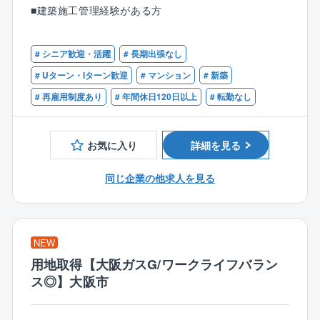
■土地購入検討段階での建築可能な規模の確認、特に中
■建築施工管理経験がある方
高層住宅における法的条件の考慮
■外観デザインや間取りプランの立案
■建築確認申請などの行政手続きや着工に向けたスケジ
# シニア歓迎・活躍
# 長期出張なし
ュール調整
# Uターン・Iターン歓迎
# マンション
# 新築
■役所検査の調整や現場訪問(10日に1度程度)による問
# 再雇用制度あり
# 年間休日120日以上
# 転勤なし
題点の洗い出し
等
お気に入り
詳細を見る
〈年間棟数〉
10棟前後
同じ企業の他求人を見る
※3～4棟程度、同時に担当いただきます。
〈施工エリア〉
京阪神 ※出張なし
NEW
用地取得【大阪ガスG/ワークライフバラン
【魅力】
ス◎】大阪市
■裁量のある働き方：仕事の進め方は個人の裁量に任さ
れる部分が多く、自由度が高い環境です。