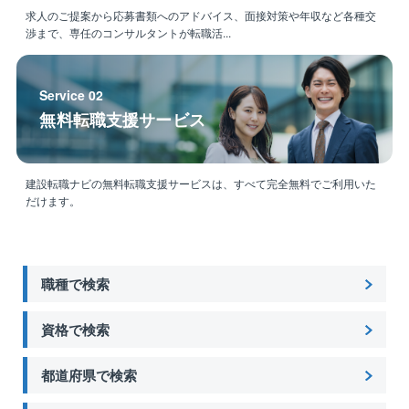
＼キャリアアップについて／
求人のご提案から応募書類へのアドバイス、面接対策や年収など各種交
メンテナンス担当としてご経験を積んでいただいた後
渉まで、専任のコンサルタントが転職活...
に、リフォーム営業や戸建て営業など、別職種へキャ
リアアップ、キャリアチェンジいただくことも可能で
す！
Service 02
無料転職支援サービス
【リフォーム業界の将来性】
国土交通省の「長期優良住宅化リフォーム推進事業」
や脱炭素社会の実現に向けた良質な住宅ストックの確
建設転職ナビの無料転職支援サービスは、すべて完全無料でご利用いた
保のために市場は今後も伸びていく予想がされていま
だけます。
す。
同社も住宅着工件数に伴いニーズが拡大しておりま
す。
職種で検索
【福利厚生】
住宅手当、子ども同伴勤務制度、半日/時間単位有給休
資格で検索
暇制度など福利厚生の充実度向上を図っております。
都道府県で検索
【同社について】
「より良いものをより安く提供することにより 社会