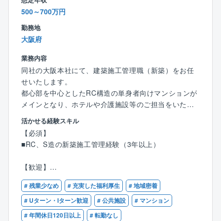
社長や取締役員も実務を行うため、営業職や事務職な
500～700万円
どの人員が少なく、技術者一人当たりのノルマが低く
設定でき、残業時間を抑えることができています。
勤務地
・休日出勤はほとんど無し
大阪府
発生したとしても年間3～4日程度で、後日代休取得が
業務内容
できます。
同社の大阪本社にて、建築施工管理職（新築）をお任
せいたします。
【求人の魅力（アピールポイント）】
都心部を中心としたRC構造の単身者向けマンションが
・圧倒的な経営安定性
メインとなり、ホテルや介護施設等のご担当をいただ
1966年の設立以来、ずっと黒字経営を継続中！顧客は
きます。
官公庁や大手電力会社などのため、景気の波に左右さ
活かせる経験スキル
れない強固な事業基盤があります。
【必須】
【具体的には】
■RC、S造の新築施工管理経験（3年以上）
◇建築現場での工程、安全、品質、予算管理
理想のワークライフバランス
◇会議：施工準備検討会、竣工検討会、現場での定例
・年間休日126日（土日祝休み）に加え、実働は短めの
【歓迎】
会議など
7.5時間。残業は月平均20時間程度と、プライベートの
■1級または2級建築施工管理技士
時間も大切にできます。
# 残業少なめ
# 充実した福利厚生
# 地域密着
■一または二級級建築士
■マンション（7～8億円規模/賃貸がメイン）8～9割：
■賃貸、分譲マンションの施工管理経験
# Uターン・Iターン歓迎
# 公共施設
# マンション
非マンション（ホテル、介護施設、クリニックなど）1
柔軟な働き方をサポート
■S造大規模工事の施工管理
# 年間休日120日以上
# 転勤なし
割の内訳です。
・週2日までのリモートワークや、コアタイム（10:0