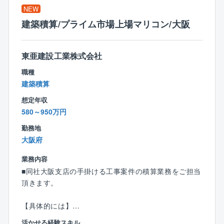
■風通しの良い社風：
NEW
年代やキャリアの差を意識させず、疑問に思ったこと
建築積算/プライム市場上場マリコン/大阪
や新しいアイデアなどを遠慮なく言える自由闊達な企
業です。
年齢問わず中途入社の方も多数活躍中でございます。
東亜建設工業株式会社
■働きやすい環境：
職種
年間休日125日、実働7時間15分と休むときはしっかり
建築積算
休み、働くときは集中して働ける環境のため、プライ
想定年収
ベートも仕事も充実させられます。
580～950万円
勤務地
大阪府
業務内容
■同社大阪支店の手掛ける工事案件の積算業務をご担当
頂きます。
【具体的には】
◆顧客との各種打ち合わせ
活かせる経験スキル