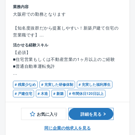
■オフィスビル：ザイマックス梅田新道ビル、SORA新
業務内容
大阪21
大阪府での勤務となります
■商業施設：せんちゅうパル（千里中央）、LINOAS
（八尾）、いこらも～る泉佐野など
【知名度抜群だから提案しやすい！新築戸建て住宅の
※配属先により勤務時間も変動いたします。シフト勤務
営業職です】
となり、物件にもよりますが、夜勤が発生する可能性
モデルハウスに来場されたお客様へ、同社の住宅をご
活かせる経験スキル
がございます。
提案していただきます。
【必須】
■住宅営業もしくは不動産営業の1ヶ月以上のご経験
【シフト例】
【具体的には】
■普通自動車運転免許
■8：00～17：00
●住宅に関するご希望のヒアリング、プラン作成
■9：00～18：00
●住宅建設地の敷地調査、現地調査、役所調査
【歓迎】
■12：00～21：00
●住宅ローンのご相談等
# 残業少なめ
# 充実した研修体制
# 充実した福利厚生
■何らかの営業経験5年以上がある方
※配属先により、9：00～翌9：00（休憩，仮眠計8時
■宅地建物取引士の資格保有者
# 戸建住宅
# 木造
# 新築
# 年間休日120日以上
間）の当直勤務もございます。
来場からお引渡まで、すべてをプロデュースしていた
残業時間：平均10時間（残業代は1分単位で支給）
だきます。
※シフトの時間は配属先により異なります
これまでのご経験を存分に発揮していただける環境を
お気に入り
詳細を見る
整えています。
【この求人の魅力】
同じ企業の他求人を見る
○研修センターあり（入社者全員利用可能）