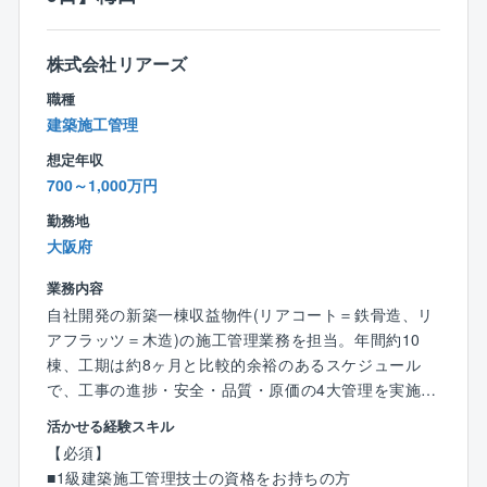
性に優れた都市部を中心に戸建て住宅分譲を展開して
います。マンション「エスリードシリーズ」と同様に
株式会社リアーズ
「住む人の立場に立った住まいづくり」をコンセプト
に、都心部の駅近から郊外のニュータウンまで、幅広
職種
いエリアで安心で快適なワンランク上の住まいを提供
建築施工管理
しています。
想定年収
700～1,000万円
勤務地
大阪府
業務内容
自社開発の新築一棟収益物件(リアコート＝鉄骨造、リ
アフラッツ＝木造)の施工管理業務を担当。年間約10
棟、工期は約8ヶ月と比較的余裕のあるスケジュール
で、工事の進捗・安全・品質・原価の4大管理を実施し
ます。
活かせる経験スキル
【必須】
【具体的には】
■1級建築施工管理技士の資格をお持ちの方