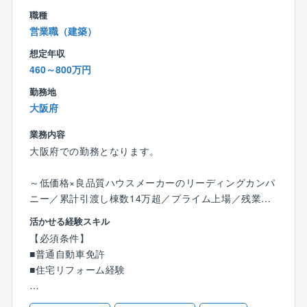
て、調査・診断・分析のコンサルティング及び設計・
職種
施工・メンテナンスに至る全ステップにおいて高品質
営業職（建築）
で付加価値の高いサービスを一貫して提供しておりま
想定年収
す。
460～800万円
豊かな地域環境の創造とより良い地球環境の実現に向
けて、これまでに蓄積した独自の専門技術とノウハウ
勤務地
を生かし、国内全域および海外へと活動のフィールド
大阪府
を広げ、あらゆる課題に対し的確なソリューションを
業務内容
提供することを掲げています。
大阪府での勤務となります。
【同社の魅力】
～低価格×良品質ハウスメーカーのリーディングカンパ
■スーパーフレックス制度
ニー／累計引渡し棟数14万超／プライム上場／残業月1
フレックス制度は、あらかじめ決められた総労働時間
0～20h程度／充実の福利厚生◎／年休120日～
の範囲で、社員自らが１日の出社・退社時刻や労働時
活かせる経験スキル
間を自由に決めることができる制度です。
【必須条件】
■業務詳細：
同社は、コアタイム(就業が義務化されている時間)のな
■普通自動車免許
メンテナンス、リフォーム工事等のご提案を行うお仕
いスーパーフレックス制度を採用しており、より柔軟
■住宅リフォーム経験
事です。
で働きやすい環境を整えています。
同社で建築されたお施主様に対して、住宅を長持ちさ
【歓迎条件】