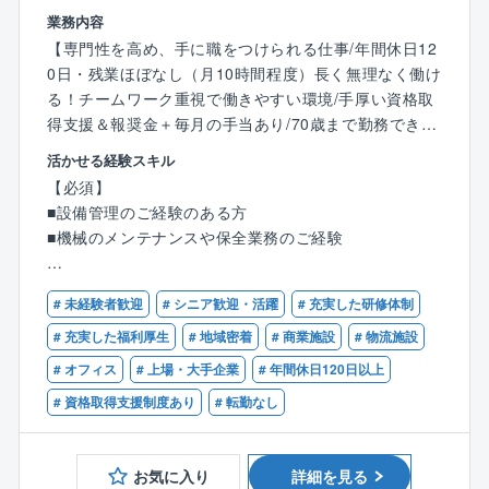
また、資格取得促進制度を設けており、学費助成金の
業務内容
支給や受験料の返還、1級建築施工管理技士合格で15万
【専門性を高め、手に職をつけられる仕事/年間休日12
円、2級建築施工管理技士合格で10万円の報奨金などが
0日・残業ほぼなし（月10時間程度）長く無理なく働け
ございます。
る！チームワーク重視で働きやすい環境/手厚い資格取
■現場所長のスキルがあれば、1物件次席や係員として
得支援＆報奨金＋毎月の手当あり/70歳まで勤務できる
同社の施工方法を学んだ後、所長として現場を管理し
制度あり】
ていただきます。
活かせる経験スキル
■現場所長のスキルが無いポテンシャル層であれば、ス
【必須】
同社が受託している管理物件に常駐し、設備点検や簡
キルマップに従いOJT教育を受ける流れとなります。
■設備管理のご経験のある方
単なメンテナンス、テナント・オーナー対応などをお
■機械のメンテナンスや保全業務のご経験
任せします！
【歓迎】
【業務内容】
# 未経験者歓迎
# シニア歓迎・活躍
# 充実した研修体制
■下記いずれかの資格をお持ちの方
■案件内容：同社が受託管理するオフィスビルや商業施
第三種電気主任技術者
# 充実した福利厚生
# 地域密着
# 商業施設
# 物流施設
設、物流施設、学校等
建築物環境衛生管理技術者
# オフィス
# 上場・大手企業
# 年間休日120日以上
■変電設備、空調設備、給排水設備、防災設備、その他
エネルギー管理士
環境衛生の運転監視、点検や各種法令に基づく業務
# 資格取得支援制度あり
# 転勤なし
第一種電気工事士
■ご担当いただくエリア・物件については、ご自宅から
第二種電気工事士
通勤圏内（約1時間30分以内）にて配属検討
■配属先により勤務時間も変動いたします。
お気に入り
詳細を見る