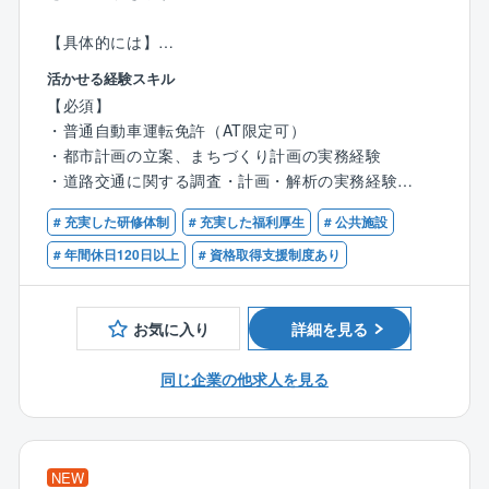
【具体的には】
・地域課題解決:：専門知識と技術力で、防災・減災や
活かせる経験スキル
持続可能で安心安全な地域づくりに取り組む
【必須】
・面的な整備：都市公園、駅前広場、企業用地など、
・普通自動車運転免許（AT限定可）
面的な整備に関する計画・設計から許認可手続きまで
・都市計画の立案、まちづくり計画の実務経験
幅広い業務を担当
・道路交通に関する調査・計画・解析の実務経験
※使用ソフト：V-Nas、AutoCAD、各種3次元CAD
・面整備（企業用地・住宅用地・公園緑地・スポーツ
# 充実した研修体制
# 充実した福利厚生
# 公共施設
施設・景観デザインなど）の調査・計画・設計の実務
案件詳細
経験
# 年間休日120日以上
# 資格取得支援制度あり
・元請け：下請け＝ ほぼ100％： 0％
・主な受注先：都府県、市町村、民間
【優遇】
・近年弊社で力を入れている案件：都市公園計画、ス
お気に入り
詳細を見る
・技術士（都市及び地方計画）
ポーツ公園、道の駅など計画設計、都市公園施設長寿
・RCCM（都市計画及び地方計画）
命化計画、公園樹木街路樹の再生計画、PPP/PFI、盛
同じ企業の他求人を見る
土規制法関連など
・直近の実績：都市公園施設長寿命化計画、事業・住
宅・公共施設・民間施設用地の適地選定調査・実施設
計、法規制許認可手続きなど
NEW