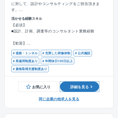
また、毎月の資格手当も充実しており、対象資格は約5
平均年間受注数：10.25棟（1人当たり）
に対して、設計やコンサルティングをご担当頂きま
0資格！
＜例：年間歩合給＞
す。
■第三種電気主任技術者（2万円／月）
1棟当たり約45万円×平均10棟＝450万円
西日本支社では道路関連分野の業務比率が高く、専門
■建築物環境衛生管理技術者（1万5,000円／月）
活かせる経験スキル
性をもってご勤務いただけます。
■エネルギー管理士（1万5,000円／月）
【必須】
■第一種電気工事士（2,000円／月）
■設計、計画、調査等のコンサルタント業務経験
【具体的には】
■第二種電気工事士（1,000円／月）
■道路計画
【歓迎】
■予備設計
※下記いずれか
■詳細設計
# 道路・トンネル
# 充実した研修体制
# 公共施設
■技術士（建設部門：道路、土質及び基礎、鋼構造及び
■道路構造物設計 など
コンクリート、施工計画、施工設備及び積算 その
# 再雇用制度あり
# 年間休日120日以上
他）
# 資格取得支援制度あり
【同社の魅力】
■RCCM（道路、土質及び基礎、鋼構造及びコンクリー
■安定した経営基盤：
ト、施工計画、施工設備及び積算 その他）
1958年の設立以降、半世紀以上にわたり官公庁（国土
お気に入り
詳細を見る
交通省、地方自治体等）や民間企業と強固な信頼関係
を築いています。
同じ企業の他求人を見る
鉄道や道路、橋梁など長きに渡って人々の生活を支え
る社会貢献性の高い仕事です。