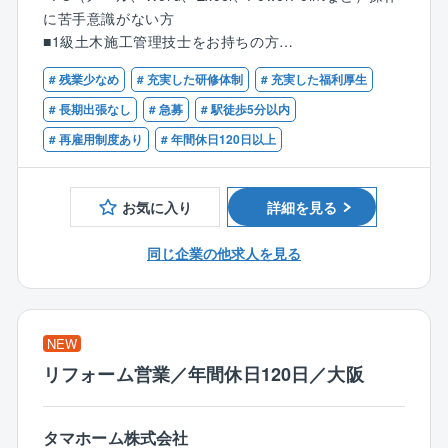
に苦手意識がない方
■土木工事の施工管理
■1級土木施工管理技士をお持ちの方
*安全管理（作業者が危険な行動をしていないか）
■土木施工管理業務経験をお持ちの方
*品質管理（設計と相違はないか）
# 残業少なめ
# 充実した研修体制
# 充実した福利厚生
*工程管理（工事が予定通りに進んでいるか）
# 長期出張なし
# 急募
# 駅徒歩5分以内
# 再雇用制度あり
# 年間休日120日以上
案件内容：発電関連
関西電力が保持する発電所のメンテナンスがメインと
なります。
お気に入り
詳細を見る
※一部、土木構造物のメンテナンスを技術力とIT技術で
同じ企業の他求人を見る
調査診断もお任せいたします。
主に、土木構造物（鋼構造・コンクリート）の調査・
試験を行なっています。
NEW
【同社について】
リフォーム営業／年間休日120日／大阪
同社は、関西電力グループの一員として「環境」「土
木」「建築」分野を統合した、総合環境エンジニアリ
ング企業です。
タマホーム株式会社
これら3分野が連携し、相乗効果を発揮することによっ