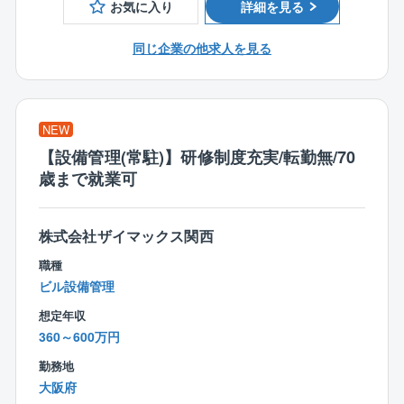
お気に入り
詳細を見る
いるためかけもちはありません。
また、社内で”スキルマップ”を導入しており、施工管理
■現場は自宅から通勤可能な範囲が中心であり、長期出
者として成長していくためのスキルを可視化し、将来
同じ企業の他求人を見る
張が発生した際には赴任手当、帰省交通費を支給しま
的な所長へのステップアップを支援している他、資格
す。
支援制度、勉強会、メンター制度など、ポテンシャル
社員をサポートする体制も充実しています。
【主な案件】
NEW
河川道路・鉄道施設・橋梁設備等
【特徴、魅力ポイント】
【設備管理(常駐)】研修制度充実/転勤無/70
■信和グループの傘下に位置する企業であり、グループ
歳まで就業可
【事業部の特徴】
には不動産や設計事務所を持つため、受注が安定して
配属先となる土木事業部の施工管理メンバーは40名程
おります。
であり、30代～40代のベテランスタッフを中心に構成
■定年は68歳。定年後も再雇用制度があり長く勤務いた
株式会社ザイマックス関西
されています。
だけます。
■原則転勤がなく、工事範囲は大阪であれば大阪市内が
職種
ほとんど、東京であれば東京神奈川近辺です。
ビル設備管理
工事部の平均残業は25時間。
想定年収
■出産祝金1人目30万、2人目50万、3人目以降200万円
360～600万円
支給といった高額手当や、配偶者の人間ドック受診負
勤務地
担、万が一の際の所得補償保険など、ご家庭がある方
大阪府
にも手厚い福利厚生も魅力です。