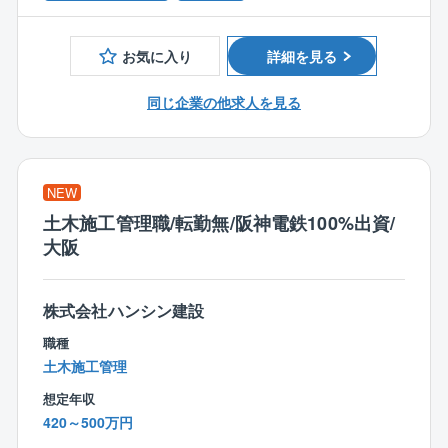
グループ会社の案件が4割を占め100％元請工事です。
0〜16:30）に合わせた時差勤務制度を導入。自分のペ
ースで無理なく働けます。
お気に入り
詳細を見る
■働き方
・転勤無し。案件が都心部に集中しているため長期出
・転勤なし、大阪に腰を据える
同じ企業の他求人を見る
張なども無し
営業部門の担当部署は大阪のみ。転勤の心配をするこ
・年間休日125日
となく、お気に入りの街で長くキャリアを築いていけ
・残業時間16.9時間
ます。
（2020年 月46時間→2024年 月19.3時間）
NEW
・有給平均11日（工事部平均9.7日！）
【組織】
土木施工管理職/転勤無/阪神電鉄100%出資/
・幅広い年齢の社員が在籍しており、仕事中でも冗談
大阪
■家族手当も充実：
を交えた会話を行いつつ和やかな雰囲気のもと業務を
・配偶者2万／お子様1人当たり2万円
遂行しています。
・出産お祝い金：1人目30万／2人目50万／3人目以降2
・資格取得に向けた講座代は半額負担。合格した場
株式会社ハンシン建設
00万
合、全額負担します。
・結婚祝い金10万円
職種
【同社の特徴】
土木施工管理
■長期活躍できる環境あり
・創業以来黒字経営の安定企業です。
想定年収
・定年：68歳
顧客との関係構築を行っているため、安定して、受注
420～500万円
・退職一時金制度あり
いただけています。