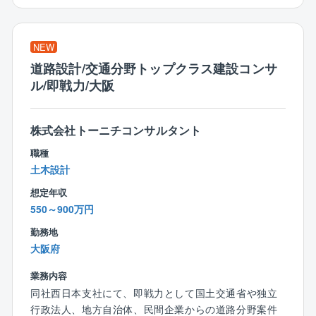
〇62歳の定年時、ザイマックスエルダーズに転籍する
【タマホーム営業職魅力ポイント】
ことで同様の仕事内容で70歳まで正社員として就業可
★より良いものを安く
能
業界相場を下回るタマホーム価格
NEW
〇資格手当充実
住宅性能6項目目で最高等級クリア
道路設計/交通分野トップクラス建設コンサ
○転居を伴う転勤無しでご自宅から90分圏内の自社管理
国産材使用率74.1%
ル/即戦力/大阪
物件に配属
★圧倒的な集客力
〇異業種からの挑戦可能、実際に50代後半の方で異業
集客数（年間）約180,000組
種出身の方がご活躍されていらっしゃいます。
一人当たり接客数平均（年間）約171組
株式会社トーニチコンサルタント
一人当たり契約数平均（年間）10.25棟（約10棟）
職種
【資格取得支援】
★条件
土木設計
電気主任技術者や建築物環境衛生管理技術者等、難関
年間休日120日
資格の取得に向けて社内にて模試の実施など、サポー
平均年収932万円
想定年収
トを実施。合格者には報奨金を支給いたします。
550～900万円
【インセンティブ制度】
勤務地
≪資格取得報奨金≫
■毎月支給
大阪府
■第3種電気主任技術者：報奨金15万円
■請負金額×歩合率という分かり易さ
■建築物環境衛生管理技術者：報奨金10万円
建物平均単価2,350万円×1.5％＋プラスα
業務内容
■エネルギー管理士：報奨金20万円
平均歩合約45万円（1棟当たり）
同社西日本支社にて、即戦力として国土交通省や独立
■平均受注数
行政法人、地方自治体、民間企業からの道路分野案件