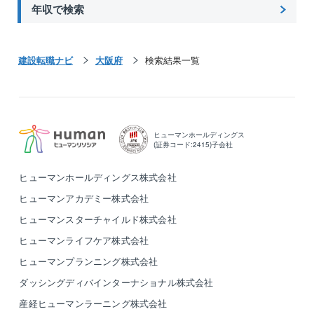
年収で検索
に奉仕する」を経営方針に、注文住宅事業を中核とし
て、戸建分譲事業、リフォーム事業、集合住宅事業、
マンション事業、保険代理店業、家具/インテリアなど
にも取り組んでいます。
建設転職ナビ
大阪府
検索結果一覧
新築住宅着工件数No.1を目指しています。
ヒューマンホールディングス
(証券コード:2415)子会社
ヒューマンホールディングス株式会社
ヒューマンアカデミー株式会社
ヒューマンスターチャイルド株式会社
ヒューマンライフケア株式会社
ヒューマンプランニング株式会社
ダッシングディバインターナショナル株式会社
産経ヒューマンラーニング株式会社