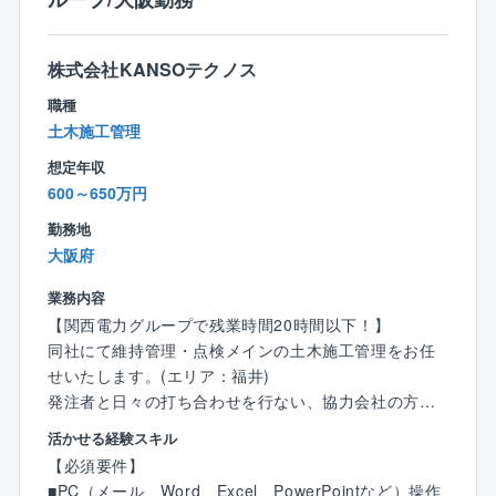
す。
■採算性を重視し、得意分野（物流施設、防衛関連施設
株式会社KANSOテクノス
など）にリソースを集中させることで、利益率向上を
図っています。
職種
■現場でのBIM活用やデジタル管理ツールの導入によ
土木施工管理
り、若手からベテランまで効率的に働ける環境を整
想定年収
備。生産性向上とワークライフバランスの並立を追求
600～650万円
しています。
勤務地
大阪府
業務内容
【関西電力グループで残業時間20時間以下！】
同社にて維持管理・点検メインの土木施工管理をお任
せいたします。(エリア：福井)
発注者と日々の打ち合わせを行ない、協力会社の方々
と調整しながら工事を進めていきます。
活かせる経験スキル
案件にもよりますが、内勤も半分ほどあり、働きやす
【必須要件】
い環境です。
■PC（メール、Word、Excel、PowerPointなど）操作