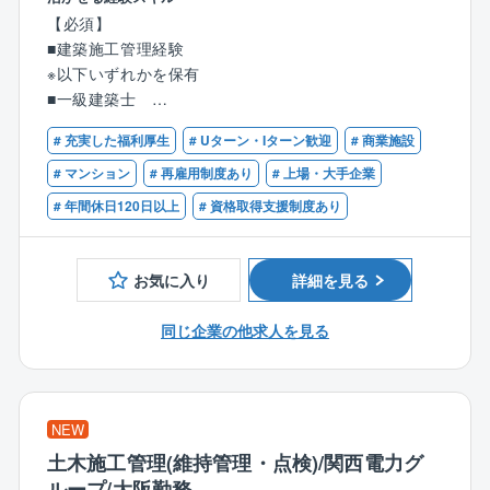
◆図面、仕様書をもとにした工事費の算出業務
【必須】
◆見積書等の社内外資料作成
■建築施⼯管理経験
◆協力会社との価格交渉
※以下いずれかを保有
◆発注者、設計事務所対応
■⼀級建築⼠
◆施工支援 等
■1級建築施⼯管理技⼠
# 充実した福利厚生
# Uターン・Iターン歓迎
# 商業施設
【担当案件例】
【歓迎】
# マンション
# 再雇用制度あり
# 上場・大手企業
◎マンションや物流倉庫・PFI案件(給⾷センター・斎
■建築積算経験
# 年間休日120日以上
# 資格取得支援制度あり
場等)を得意としています。
■建築積算⼠
◎案件規模は数億〜数百億です。
お気に入り
詳細を見る
【同社建築分野の特徴】
■冷凍・冷蔵倉庫の建設において国内トップクラスの実
同じ企業の他求人を見る
績（収容トン数100万トン超）を誇ります。
■特殊技術のノウハウを活かし、近年需要が高まる大型
マルチテナント型ドライ倉庫や、食品流通施設などの
受注を拡大。
NEW
■マリコンとして培った強固な「地盤改良・基礎技術」
土木施工管理(維持管理・点検)/関西電力グ
を建築にも応用。災害に強く、目に見えない土台から
ループ/大阪勤務
安心を提供する独自の優位性を持って施工に挑めま