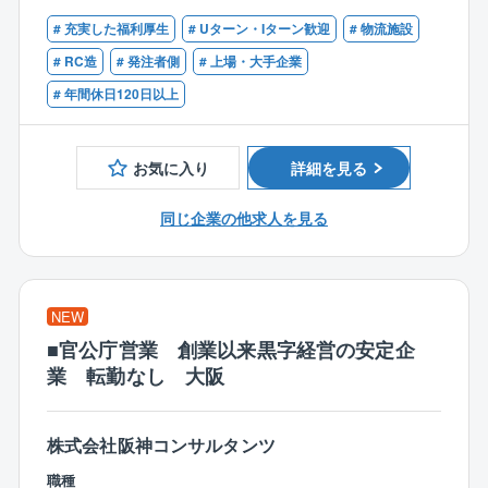
■不動産開発企画・推進のご経験をお持ちの方
〈働き方の魅力〉
# 充実した福利厚生
# Uターン・Iターン歓迎
# 物流施設
・全社平均有給取得日数（2024年度）：14.5日／人
# RC造
# 発注者側
# 上場・大手企業
・平均月間残業時間：20h／月
# 年間休日120日以上
・毎週水曜日はノー残業デー。私生活との両立を全社
的に推進しております。
・年2回程度土曜日の出勤日がございますが、有給奨励
お気に入り
詳細を見る
日となっており、9割程度の社員が有給を取得していま
す。
同じ企業の他求人を見る
・週2回までの在宅勤務も可能です。
〈同社について〉
・同社は、賃貸マンション事業、分譲マンション事
NEW
業、賃貸オフィス事業を3本柱として事業展開しており
■官公庁営業 創業以来黒字経営の安定企
ます。
業 転勤なし 大阪
・賃貸マンションブランド「URBANEX（アーバネッ
クス）」、分譲マンションブランド「SCENES（シー
ンズ）」を展開しており、賃貸オフィス事業では京都
株式会社阪神コンサルタンツ
リサーチパーク（KRP）や大阪ガスビルディング等、
大阪・京都を中心に様々な形態のオフィスビルを保有
職種