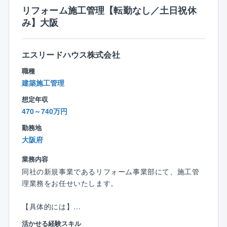
リフォーム施工管理【転勤なし／土日祝休
【ワークライフバランス】
み】大阪
・残業時間
各部署、時期によって異なりますが、平均的な残業時
間は月10時間程度です。
エスリードハウス株式会社
職種
【同社の特徴】
建築施工管理
■無借金経営、自己資本率75％越えの安定した経営基盤
を誇り、既存事業だけではなく、施設運営等の新規事
想定年収
業にも積極的に挑戦し、安定と成長投資の両軸の経営
470～740万円
を行っております。
勤務地
■同社の主要顧客は官公庁（国、地方自治体等）です
大阪府
が、特に創業から西日本エリア（中四国～九州）では
多くの実績を有している為、安定して案件獲得をして
業務内容
います。
同社の新規事業であるリフォーム事業部にて、施工管
■技術士の有資格者や経験豊富な社員が多く、技術力を
理業務をお任せいたします。
評価され、リピート顧客が多い事が同社の特徴です。
■在籍する技術士の多さは、企業の技術力の高さの証明
【具体的には】
に繋がる為、業務時間内での時間を確保し、先輩社員
■リフォームに関する現場監督業務
が育成に携わっています。会社として資格取得をバッ
活かせる経験スキル