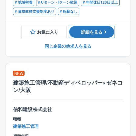
# 地域密着
# Uターン・Iターン歓迎
# 年間休日120日以上
をご担当いただきます。
【歓迎するスキル・経験】
# 資格取得支援制度あり
# 転勤なし
建設コンサルタント業界での営業としての活動実績の
■具体的な仕事内容
ある方
発注機関（官公庁・電力会社など）への営業活動
お気に入り
詳細を見る
入札情報収集および応札対応
契約関係書類作成や積算および見積書作成などの営業
同じ企業の他求人を見る
事務的作業
【働き方】
・7時間半勤務で、コアタイム10:00～16:30の時差勤
NEW
務制度あり
建築施工管理/不動産ディベロッパー×ゼネコ
・年間休日126日。土日祝休み。
ン/大阪
・転勤無し
・長期出張もほとんど無し。あっても数日程度の現場
出張のみ。
信和建設株式会社
・リモートワーク制度有り 週2回まで、利用可能で
す。
職種
・月平均残業20H程度
建築施工管理
・残業時間を抑えられている理由
想定年収