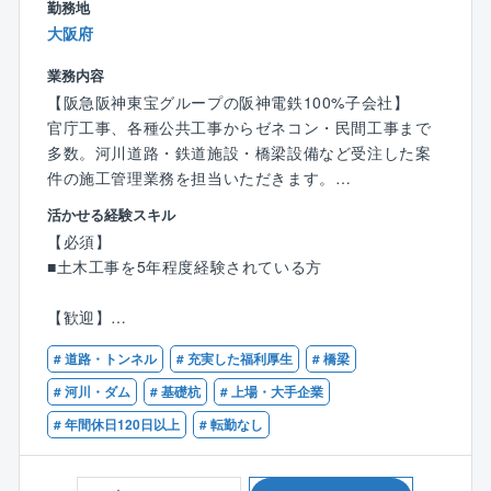
勤務地
・同社は、設計技術者から調査技術者まで幅広い分野
■キャリアパス
大阪府
の技術者が協働して業務を行う総合コンサルタントで
入社4～6年 主任・次席 500万～900万円
す。
業務内容
入社5年～10年 750万～1,500万円
・ICT技術等、先進技術の導入が完了しています。
【阪急阪神東宝グループの阪神電鉄100%子会社】
・技術士等の資格取得に向けては、講習会等の費用支
官庁工事、各種公共工事からゼネコン・民間工事まで
■資格取得時の報奨金制度
援やベテラン技術者が情熱的に技術伝承や指導を行っ
多数。河川道路・鉄道施設・橋梁設備など受注した案
・一級建築士：100万円
ています。
件の施工管理業務を担当いただきます。
・1級土木施工管理技士、マンション管理士、管理業務
主任者：20万円
活かせる経験スキル
【具体的には】
・二級建築士、1級建築施工管理技士：15万円
【必須】
■工事計画の立案
・その他、宅地建物取引士なども報奨金対象あり
■土木工事を5年程度経験されている方
■品質・原価・工程・安全などの管理
■現場での指示・確認
【同社について】
【歓迎】
■施主様や近隣住民への折衝・対応
マンションのみならずガレージハウスから介護施設、
■公共土木工事の施工管理経験
■見積り等
ホテルまで幅広く事業展開しており、施工管理者は
# 道路・トンネル
# 充実した福利厚生
# 橋梁
様々な業態の案件を手掛けることができます。
# 河川・ダム
# 基礎杭
# 上場・大手企業
■月に1～2回の本社会議以外の勤務は現場と自宅の直行
スパイダープラスやSmartHR等といったITツールの活
# 年間休日120日以上
# 転勤なし
直帰となります。
用にも積極的に取り組み、最先端の技術を駆使しなが
■案件は1人で担当する小規模案件から、6～7人で担当
ら効率的な業務、そして自己のスキルアップの機会の
する大規模案件まで様々ですが、1人1現場制をとって
習得を図ることに挑戦しています。