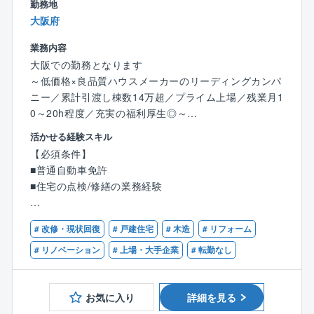
また、本社やモデルルームは18時にクローズし、18時
勤務地
以降の残業ができないシステムのため、残業時間は20~
大阪府
30時間程度です。
業務内容
まさしく、お客様だけでなく、社員もHAPPY LIFEを
大阪での勤務となります
実現できる職場です。
～低価格×良品質ハウスメーカーのリーディングカンパ
ニー／累計引渡し棟数14万超／プライム上場／残業月1
0～20h程度／充実の福利厚生◎～
活かせる経験スキル
【業務内容】
【必須条件】
同社で建築されたお施主様に対してのアフターサポー
■普通自動車免許
トとして、点検業務を行っていただきます。
■住宅の点検/修繕の業務経験
■定期点検（新築引渡後1年、2年、5年、10年）及び、
臨時点検をチェック項目毎にiPadを用いてシステム入
【歓迎条件】
力
# 改修・現状回復
# 戸建住宅
# 木造
# リフォーム
■１級建築施工管理技士または一級建築士の資格をお持
■お施主様からのお問い合わせ対応等
ちの方
# リノベーション
# 上場・大手企業
# 転勤なし
■点検を通じての補修は業者手配
■２級建築施工管理技士や、二級建築士の資格をお持ち
■アフターフォローを通じて有償メンテナンス工事のご
の方
提案
お気に入り
詳細を見る