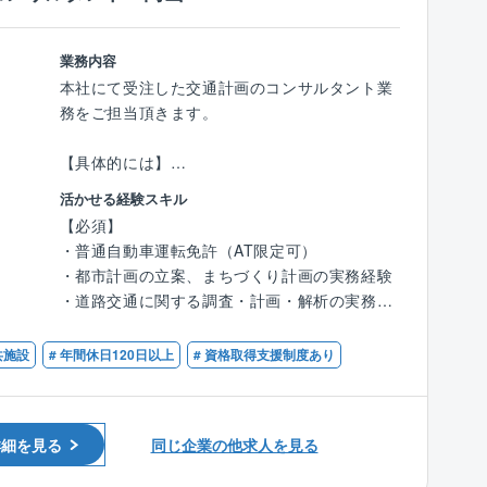
・砂防分野：砂防堰堤・渓流保全工の全体計
画・予備・詳細設計、砂防メンテナンス（長寿
業務内容
命化計画、改築設計）、土砂・洪水氾濫対策、
本社にて受注した交通計画のコンサルタント業
土石流シミュレーション、長寿命化計画、BIM/
務をご担当頂きます。
CIM、砂防基礎調査
【具体的には】
・河川防災課は20名程度でそのうち半数は20～
交通計画課の主な業務は以下の4つの分野と、
30代前半です。従来の技術の習得とともに新た
活かせる経験スキル
多岐にわたる関連業務です。
な領域へのチャレンジをしています。
【必須】
・調査:：交通量、渋滞、事故発生状況などを調
・普通自動車運転免許（AT限定可）
査します。
※従来の3DやAIを用いた解析技術の高度化に加
・都市計画の立案、まちづくり計画の実務経験
・対策立案:：渋滞や交通事故などの交通課題を
えてCIMやAIなどを活用することで、より精緻
・道路交通に関する調査・計画・解析の実務経
解決するための対策を立案します。
かつわかりやすい提案を行い、安全で持続可能
験
・計画策定:：将来の道路網、自転車ネットワー
な地域の創出を目指しています。
・面整備（企業用地・住宅用地・公園緑地・ス
共施設
# 年間休日120日以上
# 資格取得支援制度あり
ク、道路空間再配置などの計画を策定します。
※使用ソフト：氾濫解析（DioVISTA）、水理解
ポーツ施設・景観デザインなど）の調査・計
・評価分析:：道路交通施策の整備効果や費用対
析（iRIC）
画・設計の実務経験
効果などを評価分析します。
その他、駐車場整備、公共交通活性化、バリア
案件詳細
詳細を見る
同じ企業の他求人を見る
【優遇】
フリー化推進、案内誘導、交通ビッグデータ分
・元請け：下請け＝ ほぼ100％： 0％
・技術士（都市及び地方計画）