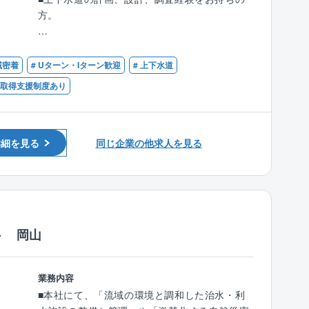
下水道管路・施設などの設計を行うにあたり、
方。
発注者と打ち合わせし、基本設計・実地設計を
行って頂きます。
【優遇】
■技術士（上水道及び工業用水道・下水道）・R
域密着
# Uターン・Iターン歓迎
# 上下水道
【受注元】官公庁案件：9割（うち3割が国、7
CCM（上水道及び工業用水道・下水道）の資格
割が県や市町村）
格取得支援制度あり
をお持ちの方。
【担当案件】同時進行で２，３業務を担当して
いただきます。
基本的に1案件を複数名でご担当いただきま
詳細を見る
同じ企業の他求人を見る
す。
【同社の特徴】
■無借金経営、自己資本率75％越えの安定した
経営基盤を誇り、既存事業だけではなく、施設
運営等の新規事業にも積極的に挑戦し、安定と
ト 岡山
成長投資の両軸の経営を行っております。
■同社の主要顧客は官公庁（国、地方自治体
等）ですが、特に創業から西日本エリア（中四
業務内容
国～九州）では多くの実績を有している為、安
■本社にて、「流域の環境と調和した治水・利
定して案件獲得をしています。