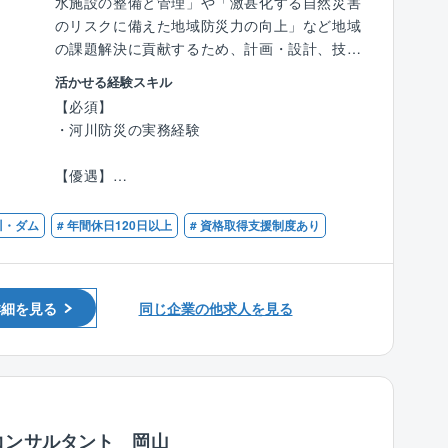
水施設の整備と管理」や「激甚化する自然災害
■技術士の有資格者や経験豊富な社員が多く、
のリスクに備えた地域防災力の向上」など地域
技術力を評価され、リピート顧客が多い事が同
の課題解決に貢献するため、計画・設計、技術
社の特徴です。
開発をご担当頂きます。
活かせる経験スキル
■在籍する技術士の多さは、企業の技術力の高
【必須】
さの証明に繋がる為、業務時間内での時間を確
【具体的には】
・河川防災の実務経験
保し、先輩社員が育成に携わっています。会社
・河川・防災計画分野：河川整備基本方針や河
として資格取得をバックアップする体制が整っ
川整備計画の立案、洪水浸水想定区域図やハザ
【優遇】
ています。
ードマップの作成、流域治水対策の検討、3D都
・技術士（河川、砂防及び海岸・海洋）
市モデル「PLATEAU」などを用いた流体解
・RCCM（河川、砂防及び海岸・海洋）
川・ダム
# 年間休日120日以上
# 資格取得支援制度あり
《社風》
析、ゲームエンジン等を用いた可視化技術、AI
■人を大切にする社風で、社員定着率が高く長
を用いた水位予測技術の開発、web技術を活用
く働き易い環境がございます。◎平均勤続年
した避難訓練ツール開発等
数：17.8年、平均年齢：45.3歳
詳細を見る
同じ企業の他求人を見る
・河川構造物設計分野：堤防・護岸・水門・樋
門・堰・魚道・排水機場・貯留施設など様々な
構造物の設計、老朽化施設の維持管理や長寿命
化計画の立案、DX技術等を活用した施設の管理
や操作の自動化・遠隔化の導入等
コンサルタント 岡山