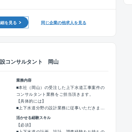
運営等の新規事業にも積極的に挑戦し、安定と
成長投資の両軸の経営を行っております。
■同社の主要顧客は官公庁（国、地方自治体
詳細を見る
同じ企業の他求人を見る
等）ですが、特に創業から西日本エリア（中四
国～九州）では多くの実績を有している為、安
定して案件獲得をしています。
■技術士の有資格者や経験豊富な社員が多く、
技術力を評価され、リピート顧客が多い事が同
社の特徴です。
建設コンサルタント 岡山
■在籍する技術士の多さは、企業の技術力の高
さの証明に繋がる為、業務時間内での時間を確
保し、先輩社員が育成に携わっています。会社
業務内容
として資格取得をバックアップする体制が整っ
■本社（岡山）の受注した上下水道工事案件の
ています。
コンサルタント業務をご担当頂きます。
【具体的には】
《社風》
■上下水道分野の設計業務に従事いただきま
■人を大切にする社風で、社員定着率が高く長
す。
活かせる経験スキル
く働き易い環境がございます。◎平均勤続年
【必須】
数：17.8年、平均年齢：45.3歳
■職務詳細：
■上下水道の計画、設計、調査経験をお持ちの