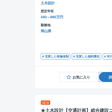
土木設計
想定年収
440～880万円
勤務地
岡山県
# 充実した研修体制
# 充実した福利厚生
# 河
お気に入り
NEW
★土木設計【交通計画】総合建設