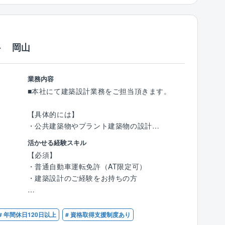
析なども行っています。
・主な受注先：都府県
・RCCM（都市計画及び地方計画）
※使用ソフト：交通量推計、交通処理検討、イ
・近年弊社で力を入れている案件：流域治水
ラストレーター、人流分析、QGIS
（都計、下水、農林連携）、地域防災、内水対
策（排水機場・調整池設計）、土砂・洪水氾濫
ト 岡山
案件詳細
対策、土石流シミュレーション
・元請け：下請け＝ ほぼ100％： 0％
・直近の実績：流域治水対策効果検討、アンサ
・主な受注先：都府県、市町村
ンブル気候予測データベースを用いた降雨解析
業務内容
・近年弊社で力を入れている案件：交通実態調
検討、PLATEAUユースケース（精緻な土砂災
■本社にて建築設計業務をご担当頂きます。
査、将来交通量推計、事業評価、人流分析
害シミュレーション等）、堰・排水機場詳細設
・直近の実績：人流分析、都市計画道路変更計
計・更新設計、土砂・洪水氾濫対策検討業務、
【具体的には】
画、事業評価、道路交通センサス関連
西部山系砂防設備設計
・公共建築物やプラント建築物の設計
・上下水道プラント関連建築設計に加えて、道
【ワークライフバランス】
活かせる経験スキル
の駅等の公共施設、学校施設の長寿強化計画な
・残業時間
【同社の特徴】
【必須】
どの業務も行っています。
各部署、時期によって異なりますが、平均的な
■無借金経営、自己資本率75％越えの安定した
・普通自動車運転免許（AT限定可）
残業時間は月10時間程度です。
経営基盤を誇り、既存事業だけではなく、施設
・建築設計のご経験をお持ちの方
※意匠計画を３次元ＣＡＤで作図し、発注者に
運営等の新規事業にも積極的に挑戦し、安定と
提示することで、発注者の理解が深まり合意形
【同社の特徴】
成長投資の両軸の経営を行っております。
【優遇】
成につながります。
■無借金経営、自己資本率75％越えの安定した
■同社の主要顧客は官公庁（国、地方自治体
・一級建築士
# 年間休日120日以上
# 資格取得支援制度あり
経営基盤を誇り、既存事業だけではなく、施設
等）ですが、特に創業から西日本エリア（中四
・二級建築士