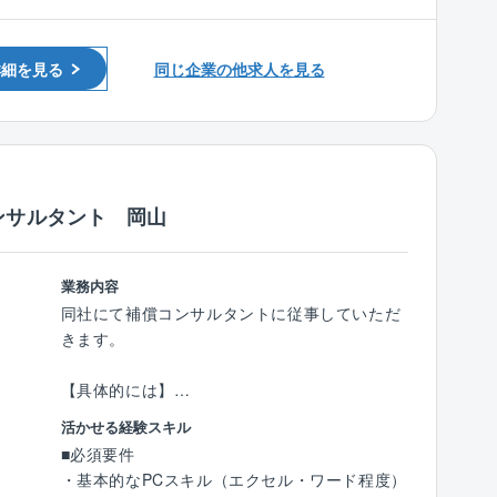
案件詳細
運営等の新規事業にも積極的に挑戦し、安定と
国～九州）では多くの実績を有している為、安
・補償業務管理士
・元請け：下請け＝90％：10％
成長投資の両軸の経営を行っております。
定して案件獲得をしています。
・主な受注先：地方公共団体（都道府県・市町
■同社の主要顧客は官公庁（国、地方自治体
■技術士の有資格者や経験豊富な社員が多く、
詳細を見る
同じ企業の他求人を見る
村）
等）ですが、特に創業から西日本エリア（中四
技術力を評価され、リピート顧客が多い事が同
・近年弊社で力を入れている案件：ＰＰＰ/ＰＦ
国～九州）では多くの実績を有している為、安
社の特徴です。
Ｉ事業、ＡＩ活用技術、
定して案件獲得をしています。
■在籍する技術士の多さは、企業の技術力の高
■技術士の有資格者や経験豊富な社員が多く、
さの証明に繋がる為、業務時間内での時間を確
【同社の特徴】
技術力を評価され、リピート顧客が多い事が同
保し、先輩社員が育成に携わっています。会社
ンサルタント 岡山
■無借金経営、自己資本率75％越えの安定した
社の特徴です。
として資格取得をバックアップする体制が整っ
経営基盤を誇り、既存事業だけではなく、施設
■在籍する技術士の多さは、企業の技術力の高
ています。
運営等の新規事業にも積極的に挑戦し、安定と
さの証明に繋がる為、業務時間内での時間を確
業務内容
成長投資の両軸の経営を行っております。
保し、先輩社員が育成に携わっています。会社
《社風》
同社にて補償コンサルタントに従事していただ
■同社の主要顧客は官公庁（国、地方自治体
として資格取得をバックアップする体制が整っ
■人を大切にする社風で、社員定着率が高く長
きます。
等）ですが、特に創業から西日本エリア（中四
ています。
く働き易い環境がございます。◎平均勤続年
国～九州）では多くの実績を有している為、安
数：17.8年、平均年齢：45.3歳
【具体的には】
定して案件獲得をしています。
《社風》
■補償コンサルタント業務
■技術士の有資格者や経験豊富な社員が多く、
■人を大切にする社風で、社員定着率が高く長
活かせる経験スキル
《移転補償》公共事業の施行で移転が必要とな
技術力を評価され、リピート顧客が多い事が同
く働き易い環境がございます。◎平均勤続年
■必須要件
る住宅や店舗等へ赴き、主に、対象建物等の構
社の特徴です。
数：17.8年、平均年齢：45.3歳
・基本的なPCスキル（エクセル・ワード程度）
造、間取り、仕上げ材等を調査し、平面図や立
■在籍する技術士の多さは、企業の技術力の高