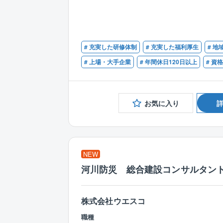
# 充実した研修体制
# 充実した福利厚生
# 地
# 上場・大手企業
# 年間休日120日以上
# 資
お気に入り
NEW
河川防災 総合建設コンサルタン
株式会社ウエスコ
職種