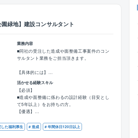
公園緑地】建設コンサルタント
業務内容
■同社の受注した造成や面整備工事案件のコン
サルタント業務をご担当頂きます。
【具体的には】
■都市計画…都市計画基礎調査／都市計画マス
活かせる経験スキル
タープラン／立地適正化計画等
【必須】
■造成設計…企業用地／住宅用地等
■造成や面整備に係わるの設計経験（目安とし
■公園緑地設計…公園緑地／スポーツ施設等の
て5年以上）をお持ちの方。
調査・計画・設計・各種許認可
【優遇】
■技術士（都市及び地方計画）・RCCM（都市
【同社の特徴】
計画及び地方計画）の資格をお持ちの方。
充実した福利厚生
# 造成
# 年間休日120日以上
■無借金経営、自己資本率75％越えの安定した
経営基盤を誇り、既存事業だけではなく、施設