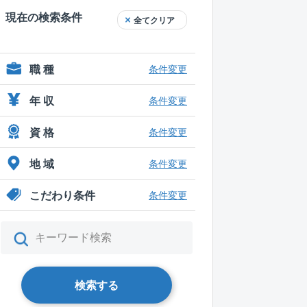
現在の検索条件
全てクリア
職 種
条件変更
年 収
条件変更
資 格
条件変更
地 域
条件変更
こだわり条件
条件変更
検索する