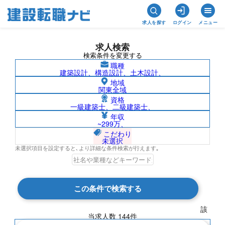
求人を探す
ログイン
メニュー
求人検索
検索条件を変更する
職種
建築設計、構造設計、土木設計、
地域
関東全域
資格
一級建築士、二級建築士、
愛媛県の求人検索結果一覧
年収
~299万、
こだわり
未選択
未選択項目を設定すると､より詳細な条件検索が行えます｡
検索結果 144 件
この条件で検索する
現在の検索条件
該
当求人数
144
件