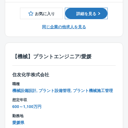
愛媛工場は事業のポートフォリオの高度化を目指し
◎工場電気設備における、高圧、低圧、弱電、モータ
て、半導体関連製品など成長分野に軸足を移すため
ー、防爆についての知識、経験などがあればなお良
お気に入り
詳細を見る
に、抜本的な構造改革を推進している。新設プラント
い。
を戦略的に建設すると共に、既存プラントの維持管理
◎化学又は石油化学系、医薬系のプラントの機械設計
同じ企業の他求人を見る
と合理化による競争力強化を推進し、構造改革を軌道
業務経験を有しているとなお良い。
に乗せるために、経験豊富なエンジニアが必要であ
◆資格：
る。
電気主任技術者、高圧ガス、危険物、エネルギー管
理、消防設備士、などの資格があればなおよい。
＜職務内容＞
【機械】プラントエンジニア/愛媛
◆語学力：TOEIC500点以上
(ご入社直後)
◎愛媛工場における既存製造プラントの電気保全業務
住友化学株式会社
◎愛媛工場における、既存製造プラントの増改造に関
する電気設計および建設業務
職種
機械設備設計, プラント設備管理, プラント機械施工管理
(変更の範囲) 会社の定める業務
想定年収
600～1,100万円
＜本ポジションのやりがい＞
愛媛工場はグループ会社で発電した電力にてプラント
勤務地
や厚生設備等を運転、維持管理している。よって、プ
愛媛県
ラントに関わる電源設備だけでなく、特高変電所や発