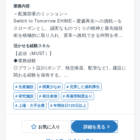
電所に関わる設備についてのエンジニアリング業務に
業務内容
携わることができる。
＜配属部署のミッション＞
また、高信頼性プラントを指向し、AIやIoT関連の技術
Switch to Tomorrow EHIME～愛媛再生への挑戦～を
の導入も実行することになる。
スローガンとし、誠実なものづくりの精神と最先端技
術を積極的に取り入れ、変革へ挑戦できる仲間を求め
＜キャリアパス（例）＞
ています。
活かせる経験スキル
入社後は、自身で設計,建設したプラントの合理化やメ
工務部は、「安全,安定操業の達成と維持」、「技術,コ
【必須（MUST）】
ンテナンス業務を経験することで、
ストのグローバル競争力」という工場使命を達成すべ
◆業務経験
設備管理や工場運営に関するスキルを習得。将来的に
く、適切なプラント維持管理を推進しています。
◎プラント設計(ポンプ、熱交換器、配管など)，建設に
は設備管理部門の責任者として工場経営に参画いただ
関わる経験を保有する。
くことも可能です。また、高度な専門知識を有する技
＜本ポジションの位置づけ＞
◎環境、保安、安全関係法令について一定の知識，経
術者として、全社のエンジニアリング業務の最適化を
工務部機械設計担当者として、新居浜地区,菊本地区で
# 生産施設
# 残業少なめ
# 充実した福利厚生
験を持つ。
推進し、技術戦略をリードする責任者を目指すことも
の設備設計を実施する。
◎ベンダーや協力会社との技術的な打ち合わせ，折衝
# 研究施設
# 発注者側
# 再雇用制度あり
可能です。
将来は、機械設計チームの管理職として、部署運営を
経験。
# 上場・大手企業
# 年間休日120日以上
担っていく。
【歓迎（WANT）】
＜募集の背景＞
◆業務経験
お気に入り
詳細を見る
プラントの合理化や増強、高経年化更新など、旺盛な
◎プラントメンテナンスに関する経験を保有する(設備
設備改造需要に対応すべく、機械設計人員の増強を図
トラブル、不具合対応など)。