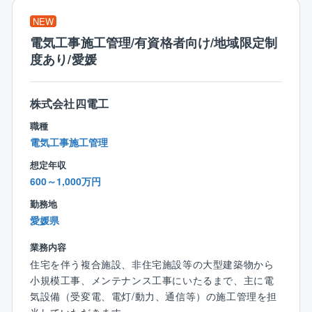
準公務員の立場で、お客様（官公庁）と民間企業（建
NEW
設コンサルタントや工事業者）の間に立ち、双方をつ
電気工事施工管理/有資格者向け/地域限定制
なぐ役割を果たしながら、公共事業を円滑に進めるサ
度あり/愛媛
ポートをしています。
配属後は、各勤務地へ直行直帰の働き方です。先輩がO
JTで指導しますのでご安心ください。
株式会社四電工
同社の技術支援の分野は道路、河川、ダム、電気通
職種
信、機械設備など多岐にわたります。
電気工事施工管理
地域に貢献できる仕事がしたい／新しいキャリアに挑
想定年収
戦したい／土木の経験を活かしたいなど。
600～1,000万円
ご応募、ぜひともお待ちしております！
勤務地
■同社について：
愛媛県
フジみらいの中核事業は「発注者支援業務」。
業務内容
「発注者支援業務」とは、発注者（国や県などの官公
住宅を伴う複合施設、非住宅施設等の大型建築物から
庁）が行う業務を民間の技術力を活かして支援する仕
小規模工事、メンテナンス工事にいたるまで、主に電
事です。
気設備（受変電、電灯/動力、通信等）の施工管理を担
国土交通省より5年連続業務表彰もいただき、地域に根