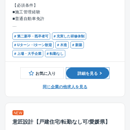
る仕事です。
同社はまさに「技術者集団」です。
【必須条件】
同社は資格を保有し、知識や経験があれば中途で入社
■施工管理経験
【業務内容】
された方でもすぐに活躍できる環境が整っています。
■普通自動車免許
●建築現場確認
●建築材料、色決め、電気配線等打ち合わせ
【歓迎条件】
●工事スケジュール、予算、品質管理
# 第二新卒・既卒者可
# 充実した研修体制
■一級、二級建築士又は1級建築施工管理技士の資格を
●協力業者、職人方々と打ち合わせ等
お持ちの方
# Uターン・Iターン歓迎
# 木造
# 新築
# 上場・大手企業
# 転勤なし
【同社の特徴】
売上高1兆円を目指す低価格×良品質ハウスメーカーの
リーディングカンパニー
お気に入り
詳細を見る
「日本の家は高すぎる」。今から20数年前、創業者の
玉木康裕がアメリカを訪れたときに感じたこの想いこ
同じ企業の他求人を見る
そ、タマホームの原点です。
同社は「HAPPY Life HAPPY Home タマホーム」のC
Mでおなじみの低価格良質住宅市場のリーディングカ
ンパニーです。
NEW
低価格×良品質が同社の強みであり、独自の流通／調達
意匠設計【戸建住宅/転勤なし可/愛媛県】
／工事を導入したことで一般的な住宅坪単価の約半分
の値段を実現しています。