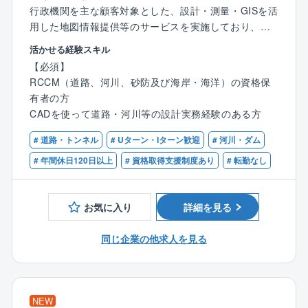
行政機関を主な顧客対象とした、設計・測量・GISを活
用した地図情報提供等のサービスを実施しており、北
は岩手県、南は熊本県まで広いサービスエリアに発信
活かせる経験スキル
しています。独自に開発し特許を持つ『地図情報サー
【必須】
ビスシステム』については、他社の追随を許さず、ま
RCCM（道路、河川、砂防及び海岸・海洋）の資格保
すます需要が増加しています。行政機関からの依頼を
有者の方
受けて、着実に受注業績を伸ばしています。
CADを使って道路・河川等の設計実務経験のある方
■「えひめが誇るスゴ技201選」にも同社の地理情報シ
ステムを用いた農政業務の支援システムが紹介されて
# 道路・トンネル
# Uターン・Iターン歓迎
# 河川・ダム
います。
# 年間休日120日以上
# 資格取得支援制度あり
# 転勤なし
【業務概要】
・官公庁から受注した道路や河川等の設計業務をお任
お気に入り
詳細を見る
せします。
地上測量を行ったデータを元に、計算・分析・判断
同じ企業の他求人を見る
し、道路・河川砂防等の設計を行います。
・発注者である官公庁担当者や同社測量部門との打ち
合わせ
・専用ＣＡＤを用いて、定められたルールに従い設計
NEW