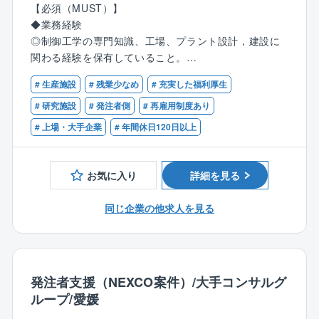
当。
【必須（MUST）】
す。
◎加工組立型プラントだけでなく、連続プロセス,バッ
◆業務経験
チプロセスのプラントや海外でのプラント建設,設備導
◎制御工学の専門知識、工場、プラント設計，建設に
そういった背景の中、部署としては、国内外製造拠点
入にも参画可能。
関わる経験を保有していること。
の製造ラインの新設および大型の設備改変に関するタ
◎将来的には管理職としてチームのマネジメントや他
◎環境、保安、安全関係法令について一定の知識，経
イムリーな設計、建設業務を推進し、同社および同社
部門との連携を行い、工場の技術戦略の策定に貢献す
# 生産施設
# 残業少なめ
# 充実した福利厚生
験を持っていること。
グループ会社の企業競争力を高め、住友化学グループ
ることが期待される。
# 研究施設
# 発注者側
# 再雇用制度あり
の収益向上に貢献することを期待されています。
【歓迎（WANT）】
# 上場・大手企業
# 年間休日120日以上
加えて、工場の計装設備の工事、維持及び運用の業務
◆業務経験：
に関してはグループ会社と連携して効率的に推進する
◎海外プロジェクト参画経験
こともミッションです。
◎クリーンルーム内設備設計経験
お気に入り
詳細を見る
◎加工組立工場での計装、メカトロ設計経験
具体的な担当業務は以下です。
◎プログラミング言語の知見
同じ企業の他求人を見る
●大江工場の増産,改良工事または新規工場建設におけ
◆資格：
る計装設計業務を担当。
エネルギー管理士、電気主任技術者、危険物取扱者、
●製造プロセス、設備予算、工期を意識しながら計装設
計量士などの資格があれば尚可。
計業務を実施。
◆語学力：
●中長期的な工場インフラ整備を視野に入れ、制御工学
発注者支援（NEXCO案件）/大手コンサルグ
TOEIC500点以上
の専門知識を活かして業務を遂行。
ループ/愛媛
●設備メーカーや工事会社との調整,発注業務も担当。