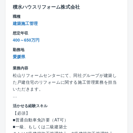
ーム工事のご提案となり、一部、店舗へ新規来場した
積水ハウスリフォーム株式会社
お客様を対応する場合もあります。
月に3～4件のアプローチを行います。※支店ごとに変動
職種
建築施工管理
■働き方：
想定年収
残業は月あたり10～20時間程度となり、支店は18時に
400～650万円
クローズするため、基本18時帰りが可能です。
勤務地
■稼いでいる方の例：
愛媛県
15年目 係長／年収1,633万円（月収43.4万円＋歩合
業務内容
＋賞与＋残業代）
松山リフォームセンターにて、同社グループが建築し
７年目 係長／年収1,035万円（月収30.8万円＋歩合＋
た戸建住宅のリフォームに関する施工管理業務を担当
賞与＋残業代）
いただきます。
３年目 主任／年収921万円（月収29.6万円＋歩合＋
賞与＋残業代）
【具体的には】
２年目 主任／年収862万円（月収29.5万円＋歩合＋
活かせる経験スキル
■現場の施工管理（品質管理、工程管理、原価管理、安
賞与＋残業代）
【必須】
全管理）
■普通自動車免許要（AT可）
■施工を担当する現場の職人さんの技術指導、安全教育
■福利厚生：
■一級、もしくは二級建築士
■オーナー様への配慮(進捗状況のご報告、近隣対応)
住宅手当、子ども同伴勤務制度、半日/時間単位有給休