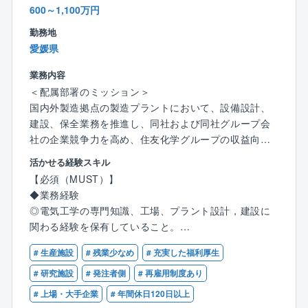
■年間休日最大129日、全社平均残業時間は20時間程度
600～1,100万円
とワークライフバランスが整いやすい環境です。
勤務地
愛媛県
業務内容
＜配属部署のミッション＞
国内外製造拠点の製造プラントにおいて、設備設計、
建設、保全業務を推進し、同社および同社グループ会
社の企業競争力を高め、住友化学グループの収益向上
に貢献する。
活かせる経験スキル
【必須（MUST）】
＜本ポジションの位置づけ＞
◆業務経験
実務担当者として、プラントエンジニアリング業務を
◎電気工学の専門知識、工場、プラント設計，建設に
実施するポジション。
関わる経験を保有していること。
将来的には部下を率いて、プラント基本構想、基本計
◎環境、保安、安全関係法令について一定の知識，経
画から設計、建設業務(主にFeedからEPC)および保全
# 生産施設
# 残業少なめ
# 充実した福利厚生
験を持っていること。
業務を推進する。
# 研究施設
# 発注者側
# 再雇用制度あり
【歓迎（WANT）】
# 上場・大手企業
# 年間休日120日以上
＜募集の背景＞
◆業務経験