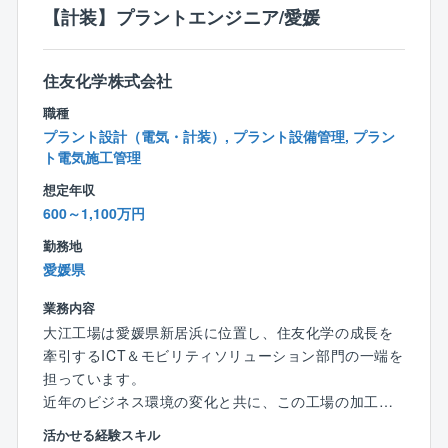
高圧ガス、危険物、エネルギー管理、消防設備士、公
立型事業をさらに発展,成長させていくためには、機械
【計装】プラントエンジニア/愛媛
害防止管理者などの資格があれば尚可。
系エンジニアの役割はますます重要となっており、特
◆語学力：TOEIC500点以上
に、工場の機械設備の設計,保守,運用において高い技術
住友化学株式会社
力が求められており、新しい設備導入などの経験があ
る方を必要としています。
職種
プラント設計（電気・計装）, プラント設備管理, プラン
そういった背景の中、部署としては、国内外製造拠点
ト電気施工管理
の製造ラインの新設および大型の設備改変に関するタ
想定年収
イムリーな設計、建設業務を推進し、同社および同社
600～1,100万円
グループ会社の企業競争力を高め、住友化学グループ
の収益向上に貢献することを期待されています。
勤務地
加えて、工場の機械設備の工事、維持及び運用の業務
愛媛県
に関してはグループ会社と連携して効率的に推進する
業務内容
こともミッションです。
大江工場は愛媛県新居浜に位置し、住友化学の成長を
牽引するICT＆モビリティソリューション部門の一端を
【キャリアパスイメ―ジ】
担っています。
◎まずは工場の機械系エンジニアとして設備の設計,保
近年のビジネス環境の変化と共に、この工場の加工組
守,運用を担当。
立型事業をさらに発展、成長させていくためには、制
◎経験を積んだ後、新しい設備導入プロジェクトを担
活かせる経験スキル
御系エンジニアの役割はますます重要となっていま