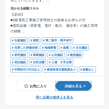
当していただきます。
ざした会社として、安定した働き方をしていただけま
勤務地は愛媛県となります。
す。
活かせる経験スキル
業績は過去10年で、売上・平均従業員数ともに順調に
【必須】
【具体的には】
伸び続けています。
■2級電気工事施工管理技士の資格をお持ちの方
■電気設備工事における施工計画策定
30年以上連続で黒字経営を続けていて「正直経営（当
■電気設備（受変電、電灯・動力、通信等）の施工管理
■工事現場での工程管理、品質管理、原価管理、安全管
たり前経営）」「社員満足」を方針として、経常利益
の経験
理
は決算賞与として社員に還元しています。
■現場代理人経験がある方
■作業員の労務管理
# 生産施設
# 病院
# 第二新卒・既卒者可
■第一種運転免許普通自動車（AT限定可）がある方
# 充実した研修体制
# 地域密着
# 急募
# 文化施設
【同社の魅力】
【尚可】
# 研究施設
# 商業施設
# 公共施設
# 物流施設
☆四国電力Gの強固な経営基盤がございます
■1級電気工事施工管理技士の資格保有者
☆過去賞与支給実績7.6か月分と好待遇！
# 宿泊施設
# 女性活躍
# 上場・大手企業
■大型建築物での電気設備（受変電、電灯・動力、通信
☆年間休日126日
# 年間休日120日以上
# 資格取得支援制度あり
# 転勤なし
等）の施工管理の経験
☆資格取得支援制度あり
■大型建築物（1万平方メートル～）での現場代理人経
☆地域限定制度利用可能！
験がある方
お気に入り
詳細を見る
■都市開発、再開発等の大型プロジェクトの経験がある
【働き方】
方
所定労働時間7時間40分、月平均残業30時間程度、年
同じ企業の他求人を見る
◎現場代理人としてスキルを磨いていただきながら、
間休日126日、夜間工事ほぼなしと、ワークライフバラ
ゆくゆくは管理者として活躍して頂くことができま
ンスを整えつつ、キャリアアップが叶う環境です◎