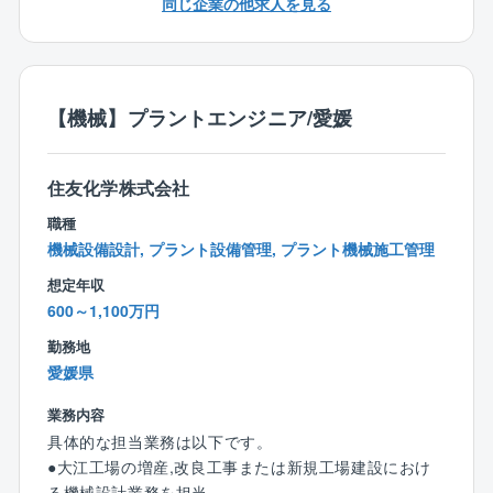
同じ企業の他求人を見る
りたい。
◎4力(機械力学、材料力学、熱力学、流体力学)の基礎
知識。
＜職務内容＞
◆資格：
愛媛工場内での設備合理化や増強,高経年化更新などの
◎高圧ガス取扱責任者(甲種機械、甲種化学)
計画～設計～建設～試運転までの一連作業を実施。
【機械】プラントエンジニア/愛媛
◎危険物取扱者(乙4、甲種)
特に設計部分は、担当部署の主業務となる。
◎エネルギー管理者(熱)、公害防止管理者、消防設備士
①設計検討依頼書や設備更新計画に基づくFeasibility S
住友化学株式会社
tudyの実施(EFDの作成、配置計画、機器仕様検討、予
算書作成)
職種
②予算認可後のプラントエンジニアリング作業(詳細設
機械設備設計, プラント設備管理, プラント機械施工管理
計、機器手配、配管図作成、工事資料まとめ⇒工事依
想定年収
頼など)
600～1,100万円
③建設工事支援、製造部への設備引き渡し
④設備トラブルシューティング対応
勤務地
愛媛県
(変更の範囲) 会社の定める業務
業務内容
＜本ポジションのやりがい＞
具体的な担当業務は以下です。
約26,000台の設備と多種多様な製品工場を有する愛媛
●大江工場の増産,改良工事または新規工場建設におけ
工場では、多くの人や設備と関わりながら豊かな経験
る機械設計業務を担当。