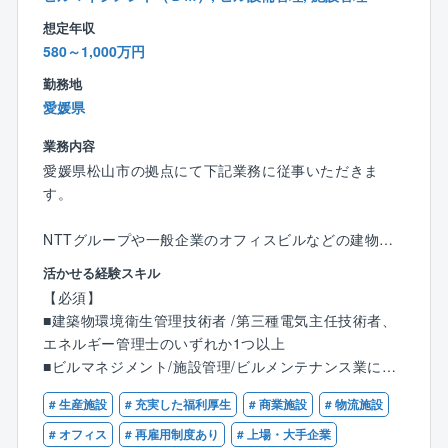
ロジェクトへの参画機会も多く、長期的なキャリアプ
想定年収
ランを描きやすい環境です。
580～1,000万円
勤務地
愛媛県
業務内容
愛媛県松山市の拠点にて下記業務に従事いただきま
す。
NTTグループや一般企業のオフィスビルなどの建物維
持管理業務/コンサル業務の実施、統括管理や設備管理
活かせる経験スキル
業務を担当いただきます。
【必須】
■建築物環境衛生管理技術者 /第三種電気主任技術者、
【具体的には】
エネルギー管理士のいずれか1つ以上
■お客様事業を理解し経営課題に関するファシリティ関
■ビルマネジメント/施設管理/ビルメンテナンス業に従
連改善提案
事し、マネジメント経験のある方
■建物・設備に関する投資修繕計画やエネルギーマネジ
# 生産施設
# 充実した福利厚生
# 商業施設
# 物流施設
■大規模ビルでのマネジメント経験や設備管理業務の現
メント
場(副)責任者経験を有する方
# オフィス
# 再雇用制度あり
# 上場・大手企業
■入居テナント対応