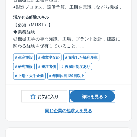
を積むことが出来る。これほど多様な設備に携われる
●製造プロセス、設備予算、工期を意識しながら機械設
機会は、プラントエンジニアにとって大変貴重であ
計業務を実施。
活かせる経験スキル
り、学びや成長のチャンスにあふれた環境である。
●中長期的な工場インフラ整備を視野に入れ、機械工学
【必須（MUST）】
の専門知識を活かして業務を遂行。
◆業務経験
＜キャリアパス（例）＞
●設備メーカーや工事会社との調整,発注業務も担当。
◎機械工学の専門知識、工場、プラント設計，建設に
入社後は、自身で設計,建設したプラントの合理化やメ
●新規工場建設時には基本計画段階から機械設計業務お
関わる経験を保有していること。
ンテナンス業務を経験することで、設備管理や工場運
よびプロジェクト遂行業務
◎環境、保安、安全関係法令について一定の知識，経
営に関するスキルを習得。将来的には設備管理部門の
# 生産施設
# 残業少なめ
# 充実した福利厚生
験を持っていること。
責任者として工場経営に参画いただくことも可能で
工場建設に一から関わる経験ができ、着実にご自身の
# 研究施設
# 発注者側
# 再雇用制度あり
す。また、高度な専門知識を有する技術者として、全
成長を実感できる業務です。
【歓迎（WANT）】
# 上場・大手企業
# 年間休日120日以上
社のエンジニアリング業務の最適化を推進し、技術戦
また、ご自身の知識や経験を活かして、工場の生産性
◆業務経験：
略をリードする責任者を目指すことも可能です。
向上や安定貢献できます。
◎加工組立型製品の工場、化学又は石油化学系、医薬
系のプラントの機械設計業務経験がある方が望まし
お気に入り
詳細を見る
【募集背景】
い。
大江工場は愛媛県新居浜に位置し、住友化学の成長を
◎工場機械設備における、設備の強度計算、材料選
同じ企業の他求人を見る
牽引するICT＆モビリティソリューション部門の一端を
定、配管設計、クリーンルーム、化学工学(単位操作)に
担っています。
ついての知識、経験がある方が望ましい。
◆資格：
近年のビジネス環境の変化と共に、この工場の加工組