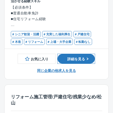
活かせる経験スキル
【必須条件】
■業務詳細：
■普通自動車免許
メンテナンス、リフォーム工事等のご提案を行うお仕
■住宅リフォーム経験
事です。
同社で建築されたお施主様に対して、住宅を長持ちさ
【歓迎条件】
せる工事やリフォーム工事のご提案（保証の充実化、
# シニア歓迎・活躍
# 充実した福利厚生
# 戸建住宅
■１級建築施工管理技士または一級建築士の資格をお持
増改築、省エネ住宅化のご提案）を行います。
ちの方
# 木造
# リフォーム
# 上場・大手企業
# 転勤なし
同社では住宅引き渡し10年後、保証延長を行うかどう
■２級建築施工管理技士や、二級建築士の資格をお持ち
かの確認を行っており、延長される場合は白蟻駆除の
の方
薬をまいたり、外壁のやり替え工事（サイリング）等
お気に入り
詳細を見る
を行います。
リフォーム営業職はこの際に、保証延長をいただき、
同じ企業の他求人を見る
最適な補償工事をご提案する営業となります。
■業務詳細：
基本タマホーム株式会社で住宅を購入された方へのア
リフォーム施工管理/戸建住宅/残業少なめ/松
プローチとなりますので、すべて既存のお客様となり
山
基本的に関係性が良い方が多いです。
電話/メール等で問い合わせがあったお客様へのリフォ