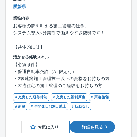
していきます。毎月2件の完工を目標に、お客様の想い
愛媛県
をカタチにしていきましょう！
業務内容
お客様の夢を叶える施工管理の仕事。
＜ここもPOINT＞
システム導入×分業制で働きやすさ抜群です！
★収入もキャリアもアップ
入社後に資格取得支援制度を利用し、資格を取る社員
【具体的には】
がほとんど。
・営業からお客様を引き継ぎ、施工の打ち合わせ
手当も支給される上、実績や経験に応じてキャリアも
活かせる経験スキル
・職人の手配や資材の発注を実施
アップ。頑張りが必ず報われる環境です。
【必須条件】
・着工したら現場で品質・工程・安全管理を担当
さらに、現場の管理1件ごとにインセンティブが支給さ
・普通自動車免許（AT限定可）
・約3～4ヶ月で完成。引き渡しが無事に進めば、1案件
れるため、担当した分だけ収入がアップしていきま
・2級建築施工管理技士以上の資格をお持ちの方
完了！
す。
・木造住宅の施工管理のご経験をお持ちの方
【ポイント】
# 充実した研修体制
# 充実した福利厚生
# 戸建住宅
★効率的に業務を管理
【歓迎条件】
◆依頼主は地域に住むファミリー層や、建て替え希望
現場の巡回や資料作成・整理など、業務時間を圧迫す
・1級建築施工管理をお持ちの方
# 新築
# 年間休日120日以上
# 転勤なし
のシニア層など
ることが多い施工管理職。
◆各現場への確認・訪問回数は1日2～3件
同社では、各現場を効率的に管理できるよう、施工管
◆訪問先は車で1時間圏内
お気に入り
詳細を見る
理アプリシステム『ANDPAD』を導入。
◆並行して進める案件は6件程度
直接現場へ行かなくても、いつでもどこでもスケジュ