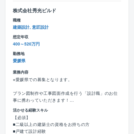
さらに住宅性能も7項目中6項目が最高等級を取得し、
株式会社秀光ビルド
低価格×良品質の注文住宅を実現しています。
職種
売りやすい×働きやすい×福利厚生充実＝HAPPY LIFE
建築設計, 意匠設計
タマホームの住宅は上記の通り、低価格×良品質のため
想定年収
お客様へご提案しやすい商品ラインナップが整ってお
400～520万円
り、会社全体で有名CM等集客にも力を入れているた
め、営業自身で集客の必要がありません。
勤務地
また、本社やモデルルームは18時にクローズし、18時
愛媛県
以降の残業ができないシステムのため、残業時間は20~
業務内容
30時間程度です。
※愛媛県での募集となります。
まさしく、お客様だけでなく、社員もHAPPY LIFEを
実現できる職場です。
プラン図制作や工事図面作成を行う「設計職」のお仕
事に携わっていただきます！
活かせる経験スキル
【具体的には】
【必須】
■CADを使った図面作成
■二級以上の建築士の資格をお持ちの方
■住宅や、小規模建築のプランニング、自由設計、企画
■戸建て設計経験