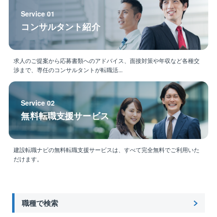
◇
Service 01
同社は「企画/コンサルティング」「設計」「構築」
コンサルタント紹介
「保守/維持管理」の技術を最大限活用し社会に新たな
ソリューションを提供し続けています。
エネルギーソリューションは当然のこと、建築、不動
産、保守管理まで幅広くご提案できるのが同社の強み
求人のご提案から応募書類へのアドバイス、面接対策や年収など各種交
渉まで、専任のコンサルタントが転職活...
です。
◇充実の福利厚生・安定した事業基盤が魅力のNTTグ
Service 02
ループ◇
無料転職支援サービス
総資産21兆円、連結子会社900社、従業員数28万人を
超えるNTTグループの一員であり、9500棟超の管理物
件を有し国内外におけるグループ会社の事業を支えて
います。
建設転職ナビの無料転職支援サービスは、すべて完全無料でご利用いた
だけます。
充実の福利厚生、年次有給取得18日、手厚い資格支援
制度など長期に渡り就業できる環境が整っておりま
す。
職種で検索