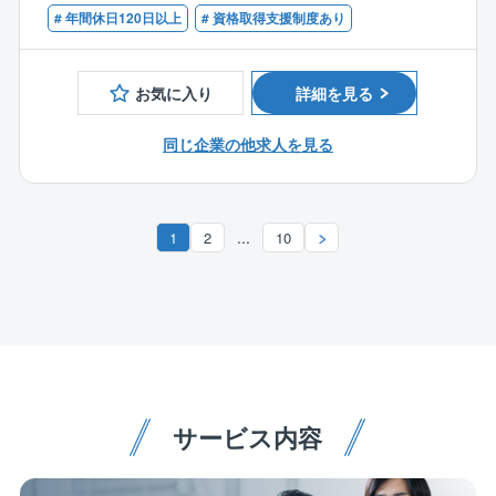
# 年間休日120日以上
# 資格取得支援制度あり
■協力会社対応
【歓迎】
※ブロック支店によるバックヤード業務、維持管理現場
■大型施設での所長クラスのご経験
支援、維持管理所長業務等に従事し、スキルアップを
お気に入り
詳細を見る
行いながら経験を積んでいく。
■各維持管理業務の業務改善/効率化や品質向上に繋が
同じ企業の他求人を見る
る企画立案/実行
■デジタルトランスフォーメーション等、業務運用の改
善に向けた企画/施策立案/運用の実施
...
1
2
10
【充実した働き方】
■フレックスタイム制度：導入有※配属組織により、利
用状況は異なります。
■リモートワーク：NTTグループではリモートワークを
推進しています。
ご自宅もしくはサテライトオフィスでの業務実施も
可能です。
サービス内容
■同社の特徴：
◇エネルギー×建築×ICTの統合エンジニアリング企業