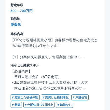
経験者にはスキルに応じた業務をお任せします。
想定年収
500～700万円
＜仕事の魅力＞
勤務地
◆お客様の理想を叶えるやりがい◆
愛媛県
「こんな家を建てたい」というお客様の理想を叶えら
れることが、注文住宅設計の面白さ。
業務内容
「子どもがのびのびと遊べる家が良い」「趣味の部屋
【DX化で現場確認最小限】お客様の理想の住宅完成ま
を作りたい」など希望はさまざまです！
での進行管理をお任せします！
お客様と直接関わることができるからこそ、一つひと
つのこだわりを実現できるやりがいがあります！
【1】分業体制の徹底で、管理業務に集中！
・営業：着工前までの打ち合わせ対応
活かせる経験スキル
〈チーム組織構成〉
・インテリアコーディネーター：プレゼン資料作成
20代～60代まで幅広い年齢層の社員が活躍中。
【必須条件】
・メンテナンス担当：引き渡し後のフォロー
いずれの拠点も、明るい声が響き、活気にあふれた雰
・普通自動車免許（AT限定可）
…と分業制のため、施工管理は【原価・工程・品質・
囲気で、わからないことがあれば気軽に質問できる環
・2級建築施工管理技士以上の資格をお持ちの方
安全管理】に注力できます！
境が整っています。
・木造住宅の施工管理のご経験をお持ちの方
中途入社も多く、壁を感じることなく馴染むことがで
1人あたり、6案件程を担当。1案件あたり平均3カ月～
# 充実した研修体制
# 充実した福利厚生
# 戸建住宅
きる環境です。
【歓迎条件】
4カ月程です。
・1級建築施工管理をお持ちの方
# 新築
# 年間休日120日以上
# 転勤なし