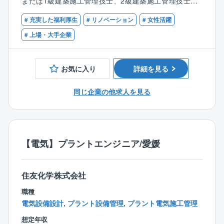
または1級建築施工管理技士、2級建築施工管理技士（1
等
暇制度など福利厚生の充実度向上を図り、従業員が健
級・2級技士補を含む）いずれか
康で安心して働ける環境の整備への取り組みをより一
# 充実した福利厚生
# リノベーション
# 女性活躍
【案件について】
層積極的、継続的に推進してまいります。
【歓迎条件】
# 上場・大手企業
■同社はストック型ビジネスに属しており、積水ハウス
■戸建住宅のリフォームの設計、積算、施工管理等の経
Gのリフォーム事業の売込みを牽引しています。
■同社について：
験のある方
■案件は平均300万円～と、様々なリフォームがござい
「日本の家は高すぎる」。今から20数年前、創業者の
お気に入り
詳細を見る
■ゼネコンの現場監督の経験のある方
ます。
玉木康裕がアメリカを訪れたときに感じたこの想いこ
■新築住宅の設計士の経験のある方
メンテナンス型リフォーム：水回りや外回りの修繕
そ、タマホームの原点です。
同じ企業の他求人を見る
■工務店の施工管理の経験のある方
などのリフォーム
注文住宅事業を中核として、戸建分譲事業、リフォー
環境型リフォーム：CO2の発生を抑える省エネ機器
ム事業、集合住宅事業、マンション事業、保険代理店
を導入するリフォーム
業、家具/インテリアなどの周辺事業にも取り組んでい
提案型リフォーム：用途変更を伴うようなリフォー
ます。
【電気】プラントエンジニア/愛媛
ム・リノベーション工事などがございます。
【働き方】
住友化学株式会社
■大手ハウスメーカーGならではの福利厚生でプライベ
ートも充実させることが可能です。
職種
■育児休業取得率（女性100％、男性100％/2024年度実
電気設備設計, プラント設備管理, プラント電気施工管理
績）
想定年収