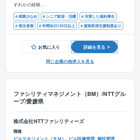
■各種資料作成
ずれかの経験
実務担当者として、プラントエンジニアリング業務を
■安全管理、工程管理、出来形管理、品質管理 など
■2級土木施工管理技士または技術士補のいずれかをお
実施するポジションを募集しており、将来的には部下
# 残業少なめ
# シニア歓迎・活躍
# 充実した福利厚生
持ちの方
を率いてエンジニアリング業務を推進する役割を担っ
＜魅力ポイント＞
# 発注者側
# 年間休日120日以上
# 資格取得支援制度あり
ていただきたいと考えます。
■社会貢献を実感できる
【歓迎条件】
高速道路や橋など、社会インフラの建設・維持管理に
■NEXCO東日本/中日本/西日本のいずれか発注の高速道
携わることで、社会に貢献しているという実感を強く
お気に入り
詳細を見る
路工事の施工管理・工事管理経験のある方
得られます。自分の仕事が人々の生活を支えているこ
■1級土木施工管理技士、RCCMの資格をお持ちの方
とを実感できることは、大きなやりがいにつながりま
同じ企業の他求人を見る
■積算経験のある方
す。
■AutoCADが使える方
■幅広い経験を積める
【その他】
設計、施工管理、点検など、多岐にわたる業務に関わ
■Microsoft officeソフト(Excel、Word、Outlookなど)
ファシリティマネジメント（BM）/NTTグル
る機会があります。一つの分野にとどまらず、幅広い
の基本操作ができる方
ープ/愛媛県
知識とスキルを習得できるため、専門性を高めながら
キャリアアップを目指すことができます。
株式会社NTTファシリティーズ
■安定した基盤で働ける
パシフィックコンサルタンツグループの一員として、
職種
安定した基盤のもとで働くことができます。大規模プ
ビルマネジメント（ＢＭ）, ビル設備管理, 施設管理