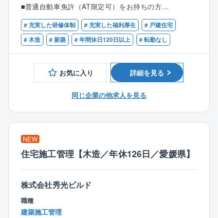
設計
■普通自動車免許（AT限定可）をお持ちの方
■各所申請業務など
※分業体制のため、設計業務のみに集中できます！
# 充実した研修体制
# 充実した福利厚生
# 戸建住宅
【優遇条件】
■CADオペレーターのご経験
# 木造
# 新築
# 年間休日120日以上
# 転勤なし
1人あたりの案件数は10件～15件程を担当。
■建築設計のご経験
お客様のご要望をもとに、住宅のコンセプトを決定。
■設計事務所でのご経験
見た目の美しさや機能性などを考慮しながら、外観内
お気に入り
詳細を見る
■建設業者、工務店、インテリア業界でのご経験
装設計、図面作成、確認申請等を行います。
同じ企業の他求人を見る
＜入社後の流れ＞
入社後は、3カ月～半年間のOJT研修を通じて業務を習
得できます。
■座学研修
NEW
∟CADの使い方や打ち合わせ時のポイントを学びま
住宅施工管理【木造／年休126日／愛媛県】
す。
■先輩社員との同行
∟まずは図面のトレースなど簡単な業務からスター
株式会社秀光ビルド
ト。
職種
■独り立ちまでのサポート
建築施工管理
∟未経験者でも約1年で独り立ちが可能。