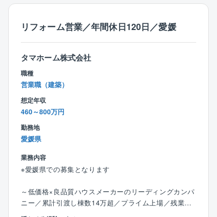
す。
リフォーム営業／年間休日120日／愛媛
タマホーム株式会社
職種
営業職（建築）
想定年収
460～800万円
勤務地
愛媛県
業務内容
※愛媛県での募集となります
～低価格×良品質ハウスメーカーのリーディングカンパ
ニー／累計引渡し棟数14万超／プライム上場／残業月1
0～20h程度／充実の福利厚生◎／年休120日～