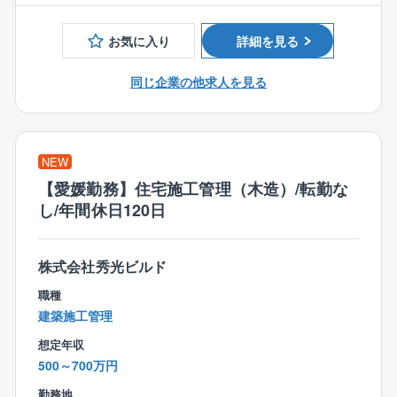
〈男女比〉4：6
【2】出張は一切なし！
現場は、配属店舗から車で1時間圏内。1日あたり1～2
お気に入り
詳細を見る
≪商品ラインアップ≫
件ほど回るため、移動の負担も少ない環境です。
■ローコストで自由設計が可能な自由設計住宅シリーズ
同じ企業の他求人を見る
■100種類以上の間取りや外観から選べる企画住宅シリ
【3】システム導入による効率化を進めています！
ーズ
『ANDPAD』という業務支援システムを導入。現場に
行かなくても施工状況を常に確認でき、チャット機能
≪商品特長≫
で指示を出すことが可能。そのため、残業も少なめで
NEW
創業以来、商品に建築に必要なすべての費用を明確に
す。
して表示した「コミコミ価格品質」で提供。
【愛媛勤務】住宅施工管理（木造）/転勤な
100種類以上ある規格プラン集には、全て金額記載をす
し/年間休日120日
る正直な会社です。
＜入社後の流れ＞
入社後の研修はOJT研修が中心。
株式会社秀光ビルド
また、フル装備の住宅や高気密、高断熱、オール電化
マンツーマンで2カ月程研修を行い、導入研修で業務の
の標準仕様、さらには独自に開発した耐震、制震機能
職種
流れや専門用語などを学びます。
を備えた「SKダンパー」を採用しており、より安心の
建築施工管理
現場では、教えてくれるのを待っているだけでは成長
住まいづくりを行っています。
スピードも遅いため、分からないことがあれば積極的
想定年収
に質問を行う姿勢がとても重要となります。
500～700万円
まずは1件ずつ案件を対応し、徐々に担当案件数を伸ば
勤務地