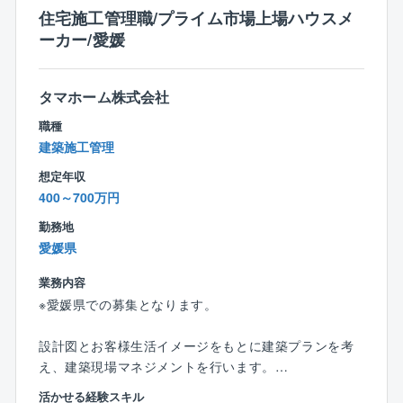
【設計エリア】愛媛県の南予地区の道路・河川砂防等
住宅施工管理職/プライム市場上場ハウスメ
の構造物が中心。
ーカー/愛媛
【設計技術】三次元データを用いた設計など、最新の
技術も取り入れております。
※将来的には技術士資格などを取り、リーダーとして、
タマホーム株式会社
チームを牽引していただきたいです
職種
建築施工管理
■ポイント
※公共事業を中心としており、安定した事業運営
想定年収
※残業がそれほど多くないのでWLBを大切にできます
400～700万円
※特許取得につながるアイディアには100万円支給！
勤務地
愛媛県
■組織と環境
・設計部門には4名の構成となっております。
業務内容
・同社に在籍している先輩社員の大半が中途入社で
※愛媛県での募集となります。
す。先輩社員も同じ環境を経験してきたため、これか
ら入社される方の不安や戸惑いなどもフォローするこ
設計図とお客様生活イメージをもとに建築プランを考
とができます。
え、建築現場マネジメントを行います。
先輩社員の特徴としては物静かな方が多く、業務に真
契約成立後現場下見から始まり、お客様理想を形にす
面目に取り組んでおり、
活かせる経験スキル