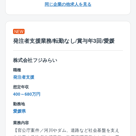
◆注文住宅と規格住宅の割合は7：3
同じ企業の他求人を見る
ール・現状の把握が可能なため、移動に時間を取られ
ることなく、業務を進めることができます。
【働きやすい環境】
また、働き方次第では残業ゼロで帰ることも！ワーク
◆”残業はしない”方針
ライフバランスを整えられる環境です
業務システムアプリの導入により、いつでもどこで
NEW
も施工状況を確認。
発注者支援業務/転勤なし/賞与年3回/愛媛
また、着工前の打合せは営業と分業しているため残
業削減に。
株式会社フジみらい
◆インセンティブで頑張りを還元
職種
賞与やインセンティブがモチベーションに！
発注者支援
頑張りをきちんと評価する体制があります◎
想定年収
400～680万円
勤務地
愛媛県
業務内容
【官公庁案件／河川やダム、道路など社会基盤を支え