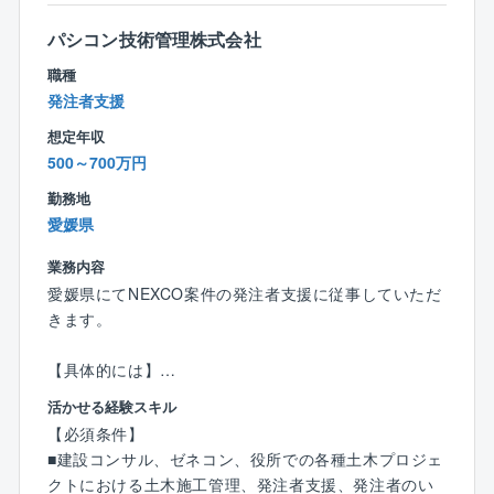
●新規工場建設時には基本計画段階から計装設計業務お
よびプロジェクト遂行業務に従事。
パシコン技術管理株式会社
職種
工場建設に一から関わる経験ができ、着実にご自身の
発注者支援
成長を実感できる業務です。
想定年収
また、ご自身の知識や経験を活かして、工場の生産性
500～700万円
向上や安定貢献できます。
勤務地
また、キャリアイメージは以下です。
愛媛県
◎まずは工場の制御系エンジニアの実務担当者として
設備の設計,保守,運用を担当する。
業務内容
◎その後、経験を積み、新しい設備導入等のプロジェ
愛媛県にてNEXCO案件の発注者支援に従事していただ
クトを担当する。
きます。
◎大江工場の特徴である、加工組立プロセスの設備設
計に関わることにより、FA系の知識、スキルを身に着
【具体的には】
ける。
■高速道路工事における施工管理・工事監理（発注者支
活かせる経験スキル
◎さらに、管理職としてチームのマネジメントや他部
援業務）
【必須条件】
門との連携を行い、工場の技術戦略の策定に貢献する
■各種施工の立ち合い検査、積算
■建設コンサル、ゼネコン、役所での各種土木プロジェ
ことも期待される。
■会議出席、施工業者との調整
クトにおける土木施工管理、発注者支援、発注者のい