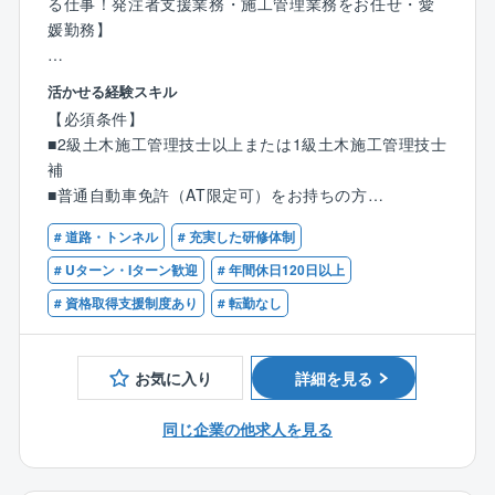
る仕事！発注者支援業務・施工管理業務をお任せ・愛
媛勤務】
■業務内容：
活かせる経験スキル
同社、愛媛県にて国や県など、主に官公庁が発注する
【必須条件】
公共事業の技術支援を行っていただきます。
■2級土木施工管理技士以上または1級土木施工管理技士
※大洲市は山鳥坂ダム（やまとさか）の案件になりま
補
す。
■普通自動車免許（AT限定可）をお持ちの方
発注者支援業務の内容は工事監督支援業務になりま
す。
# 道路・トンネル
# 充実した研修体制
【歓迎条件】
■国発注の工事担当・発注者支援業務の経験をお持ちの
# Uターン・Iターン歓迎
# 年間休日120日以上
◎技術資料作成等業務：公共事業の発注業務・工事に
方
# 資格取得支援制度あり
# 転勤なし
関する資料作成等
■土木分野での現場工事、施工管理、建設コンサルタン
◎工事監督支援業務：国や自治体などの公共工事発注
ト、設計、調査等の経験のある方
者（官公庁）の職員に代わり、民間の技術者が現場の
■技術士（補）、RCCMなど土木・建設関連の資格をお
お気に入り
詳細を見る
品質確認や書類チェック、打ち合わせの補助業務
持ちの方
同じ企業の他求人を見る
■業務特徴：
発注者支援・施工管理部隊としては総勢120名近くのメ
ンバーが活躍中です！