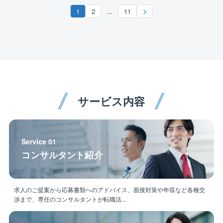
勤務地：西日本支店
ます。
...
1
2
11
その土地に住む方々の生活基盤を支えるやりがいを感
じられるとともに、仕事量が安定していることも特徴
です。
また、同社では社員の9割が中途入社ですので、中途に
よるハンデなどは一切ありません！
規模の大きな業務も受注を行っており、非常に社会貢
献性の高い業務でございます。
サービス内容
【同社の魅力】
◎整ったワークライフバランス
同社では繁忙期でも30～40h程度で月平均残業時間は2
Service 01
0hと非常に働きやすい環境です。
コンサルタント紹介
営業部門との連携がしっかりと取れているため、過度
な受注を避けることができております。
収益率の高い業務の受注を行っているため、業務量を
抑えながら、売り上げを伸ばすことが可能です。
求人のご提案から応募書類へのアドバイス、面接対策や年収など各種交
渉まで、専任のコンサルタントが転職活...
また、初任地からの転勤転勤もございません。腰を据
えてご活躍可能です。