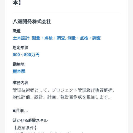
本】
・地域と共生し、地域に根差した自然エネルギーの普
及と定着に直接的に関与でき、グローバルレベルの気
候変動の課題に貢献することができます。
八洲開発株式会社
・一緒に働く仲間が持つ専門知識や社会課題に対する
職種
高い意識からの刺激、部署や職種、年齢などによる垣
土木設計, 測量・点検・調査, 測量・点検・調査
根のなさは、体験して初めて分かる自然電力グループ
の魅力のひとつかもしれません。
想定年収
500～800万円
【同社の特徴】
勤務地
“すべての人“ が包摂される組織・社会づくり
熊本県
◆「ジェンダー」「LGBTQ+」「障害」「多文化共
生」「育児・介護」の5つの要素で評価されるDEI Awa
業務内容
rd 2023受賞 「アドバンス」クラス認定
管理技術者として、プロジェクト管理及び地質解析、
◆役員・マネジメント職の外国人比率は14%（50名中
物性評価、設計、計画、報告書作成を担当します。
7名）
◆男女比率 男性66%：女性34%／マネジメント職
■詳細
男性73%：女性27%
地質調査、地質解析業務
活かせる経験スキル
◆社員に委ねるフルフレックスタイム制とフレックス
報告書作成など
【必須条件】
プレイス制を採用