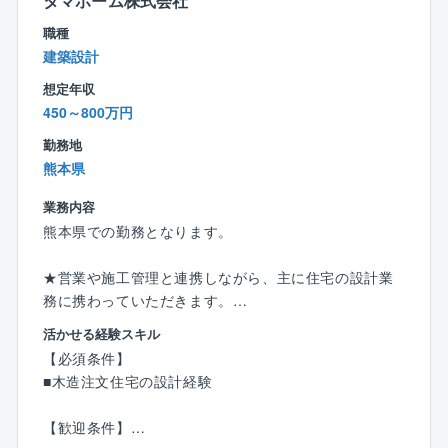
タマホーム株式会社
売りやすい×働きやすい×福利厚生充実＝HAPPY LIFE
職種
タマホームの住宅は上記の通り、低価格×良品質のため
建築設計
お客様へご提案しやすい商品ラインナップが整ってお
想定年収
り、会社全体で有名CM等集客にも力を入れているた
450～800万円
め、営業自身で集客の必要がありません。
また、本社やモデルルームは18時にクローズし、18時
勤務地
以降の残業ができないシステムのため、残業時間は20~
熊本県
30時間程度です。
業務内容
まさしく、お客様だけでなく、社員もHAPPY LIFEを
熊本県での勤務となります。
実現できる職場です。
★営業や施工管理と連携しながら、主に住宅の設計業
務に携わっていただきます。
活かせる経験スキル
【業務内容】
【必須条件】
＜確認申請業務／工事管理業務＞
■木造注文住宅の設計経験
■営業社員が作成したプランを法律や構造の観点からチ
ェック
【歓迎条件】
■図面承認後、確認申請用図面 書類の作成