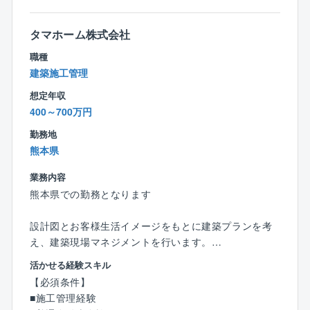
一人当たり接客数平均（年間）約171組
一人当たり契約数平均（年間）10.25棟（約10棟）
タマホーム株式会社
★条件
職種
年間休日120日
建築施工管理
平均年収932万円
想定年収
【インセンティブ制度】
400～700万円
■毎月支給
勤務地
■請負金額×歩合率という分かり易さ
熊本県
建物平均単価2,350万円×1.5％＋プラスα
平均歩合約45万円（1棟当たり）
業務内容
■平均受注数
熊本県での勤務となります
平均年間受注数：10.25棟（1人当たり）
＜例：年間歩合給＞
設計図とお客様生活イメージをもとに建築プランを考
1棟当たり約45万円×平均10棟＝450万円
え、建築現場マネジメントを行います。
契約成立後現場下見から始まり、お客様理想を形にす
活かせる経験スキル
る仕事です。
【必須条件】
■施工管理経験
【業務内容】