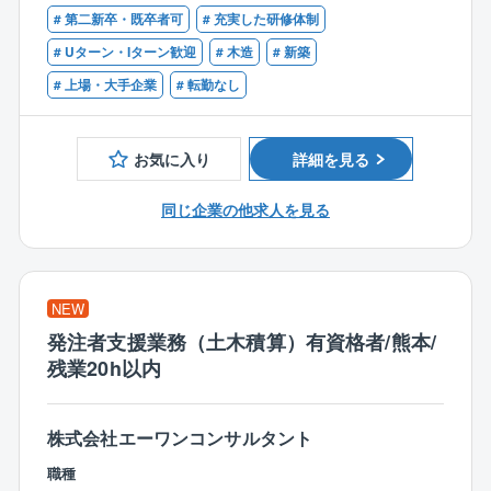
■建築士資格
■現地確認を行い、図面/書類作成後、役所への確認申
# 第二新卒・既卒者可
# 充実した研修体制
■建築施工管理技士資格
請提出
■確認申請業務のご経験
# Uターン・Iターン歓迎
# 木造
# 新築
■設計図面通りに工事が行われているかの最終チェック
# 上場・大手企業
# 転勤なし
＜図面/見積作成業務＞
■法及び構造チェック後の契約用図面と見積書の作成
お気に入り
詳細を見る
■実行予算書の作成
同じ企業の他求人を見る
＜営業設計＞
■お客様と打合せを行い、最終図面の決定
■図面設計業務
NEW
※年間で10棟～20棟の設計をご担当いただきます。
発注者支援業務（土木積算）有資格者/熊本/
※お客様との打ち合わせへの同席を依頼される場合があ
残業20h以内
ります。
■働き方：
株式会社エーワンコンサルタント
年間休日120日、残業は月20～30時間程度と働きやす
い環境が整っています。
職種