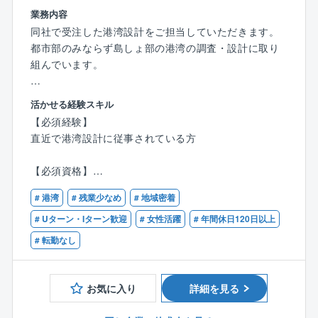
同社では繁忙期でも30～40h程度で月平均残業時間は2
業務内容
0hと非常に働きやすい環境です。
同社で受注した港湾設計をご担当していただきます。
営業部門との連携がしっかりと取れているため、過度
都市部のみならず島しょ部の港湾の調査・設計に取り
な受注を避けることができております。
組んでいます。
収益率の高い業務の受注を行っているため、業務量を
抑えながら、売り上げを伸ばすことが可能です。
【業務詳細】
活かせる経験スキル
また、初任地からの転勤もございません。腰を据えて
■港湾の長期的な開発および利用及び保全に関する指針
【必須経験】
ご活躍可能です。
となる基本計画の立案
直近で港湾設計に従事されている方
■港湾計画、岸壁及び防波堤の新設設計、改良・補修設
◎柔軟な働き方
計、耐震・耐津波性能照査
【必須資格】
部署によって多少の差はございますが、週2回程度の在
■海岸保全施設（護岸・堤防など）の新設設計、改良・
RCCM（港湾及び空港）
宅勤務が可能です。
補修設計、耐震・耐津波性能照査
# 港湾
# 残業少なめ
# 地域密着
また、フレックスタイム制も導入しており、個人に合
■港湾・海岸保全施設の維持管理計画検討
# Uターン・Iターン歓迎
# 女性活躍
# 年間休日120日以上
った働き方を推奨しております。
# 転勤なし
【同社が携わる分野について】
◎水産土木・港湾に強み
■橋梁
同社は水産土木・港湾に強みを持っており、同分野に
■河川
お気に入り
詳細を見る
関しましては非常に高い技術力を持っております。
■砂防及び海岸・海洋及び空港
計画・設計・施工・維持管理それぞれの専門家が在籍
■港湾