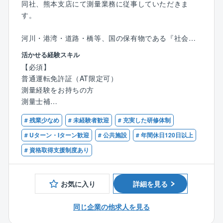
同社、熊本支店にて測量業務に従事していただきま
す。
河川・港湾・道路・橋等、国の保有物である『社会資
本』に関するお仕事です。設計や点検に必要な情報(地
活かせる経験スキル
質や地面の角度、川の深さ等)を、機械を用いて現地で
【必須】
計測して頂きます。
普通運転免許証（AT限定可）
測量経験をお持ちの方
【業務内容】
測量士補
■基準点測量
■水準測量
# 残業少なめ
# 未経験者歓迎
# 充実した研修体制
【歓迎】
■地形測量
測量士
# Uターン・Iターン歓迎
# 公共施設
# 年間休日120日以上
■路線測量
# 資格取得支援制度あり
■河川測量
■用地測量
■地籍調査
お気に入り
詳細を見る
■用地取得計画の策定支援
■用地説明会の開催支援
同じ企業の他求人を見る
■災害支援
など