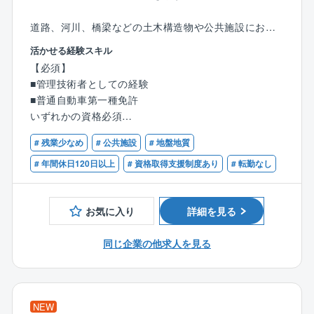
道路、河川、橋梁などの土木構造物や公共施設におい
て、設計に必要な地質調査から報告書作成まで一貫し
活かせる経験スキル
て関わるポジションです。
【必須】
■管理技術者としての経験
具体的には以下の業務をお任せします。
■普通自動車第一種免許
■地質調査業務全体のマネジメント
いずれかの資格必須
■現場での地質調査作業の管理（自社班あり）
■技術士（建設部門 土質及び基礎、応用理学部門 地
■土質試験結果をもとにした柱状図の作成
# 残業少なめ
# 公共施設
# 地盤地質
質）
■関係機関との協議資料の作成、報告書の作成
■RCCM（土質及び基礎）
# 年間休日120日以上
# 資格取得支援制度あり
# 転勤なし
■発注者（自治体）との打ち合わせ、調整
このポジションの特徴
お気に入り
詳細を見る
■管理技術者として案件全体を担うポジション
■測量から設計まで一貫して関われる
同じ企業の他求人を見る
■熊本拠点の立ち上げフェーズに関われる
会社の特徴
■創業約50年、天草地域を中心に地質調査、測量、設計
NEW