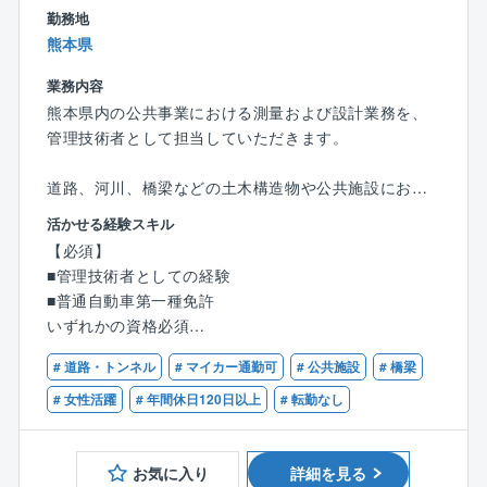
勤務地
れます。
熊本県
■教育体制
資格取得支援やOJTを通じて実践的なスキルアップを
業務内容
支援し、未経験分野でも成長できる環境です。
熊本県内の公共事業における測量および設計業務を、
■就業環境
管理技術者として担当していただきます。
完全週休二日制、年間休日120日、残業月20時間以内
とワークライフバランスを重視した環境が整っていま
道路、河川、橋梁などの土木構造物や公共施設におい
す。
て、測量から設計、報告書作成まで一貫して関わるポ
活かせる経験スキル
ジションです。
■想定されるキャリアパス
【必須】
具体的には以下の業務をお任せします。
経験や資格の取得により、主任や管理職へのステップ
■管理技術者としての経験
■測量、設計業務全体のマネジメント
アップが可能で、長期的に専門性を高めながら安定し
■普通自動車第一種免許
■現地での測量業務（地形・距離・高さの測定）
たキャリアを築くことができます。
いずれかの資格必須
■測量データの整理および図面作成（CAD）
■企業の特徴/魅力
■技術士（建設部門）
■道路・構造物等の設計業務・報告書の作成
# 道路・トンネル
# マイカー通勤可
# 公共施設
# 橋梁
地域密着型の建設コンサルタントとして、堅実な成長
■測量士
■発注者（自治体）との打ち合わせ・調整
と安定した雇用を実現。福利厚生も充実しており、安
■RCCM
# 女性活躍
# 年間休日120日以上
# 転勤なし
心して長く働ける職場です。
このポジションの特徴
■管理技術者として案件全体を担うポジション
お気に入り
詳細を見る