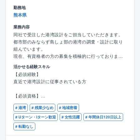
勤務地
熊本県
業務内容
同社で受注した港湾設計をご担当していただきます。
都市部のみならず島しょ部の港湾の調査・設計に取り
組んでいます。
現在、有資格者の方の募集を積極的に行っておりま
す。
活かせる経験スキル
【必須経験】
【業務詳細】
直近で港湾設計に従事されている方
■港湾の長期的な開発および利用及び保全に関する指針
となる基本計画の立案
【必須資格】
■港湾計画、岸壁及び防波堤の新設設計、改良・補修設
技術士（建設部門：港湾及び空港）
計、耐震・耐津波性能照査
# 港湾
# 残業少なめ
# 地域密着
■海岸保全施設（護岸・堤防など）の新設設計、改良・
# Uターン・Iターン歓迎
# 女性活躍
# 年間休日120日以上
補修設計、耐震・耐津波性能照査
# 転勤なし
■港湾・海岸保全施設の維持管理計画検討