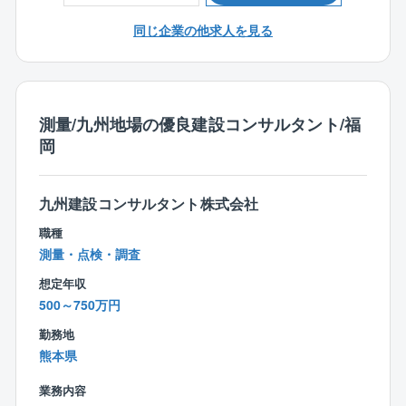
■測量から設計まで一貫して関われる
■熊本拠点の立ち上げフェーズに関われる
同じ企業の他求人を見る
会社の特徴
■創業約50年、天草地域を中心に地質調査・測量・設計
を一貫して手がけてきました。
測量/九州地場の優良建設コンサルタント/福
少人数ながらも内部で完結する体制を強みとし、地域
岡
インフラを支えてきた実績があります。
九州建設コンサルタント株式会社
職種
測量・点検・調査
想定年収
500～750万円
勤務地
熊本県
業務内容