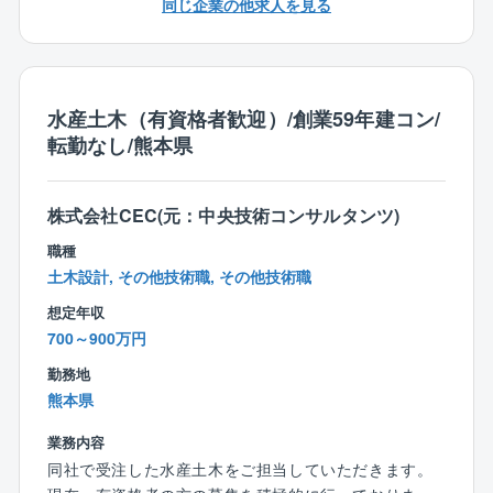
同じ企業の他求人を見る
しております。
■空港
ご自身の得意分野でのご活躍ができることに加え、未
経験の分野に関しての知識も蓄えることができる環境
【案件について】
です。
国交省、地方自治体から受注した公共事業が主となり
ます。
水産土木（有資格者歓迎）/創業59年建コン/
勤務地：西日本支店
その土地に住む方々の生活基盤を支えるやりがいを感
転勤なし/熊本県
じられるとともに、仕事量が安定していることも特徴
です。
また、同社では社員の9割が中途入社ですので、中途に
株式会社CEC(元：中央技術コンサルタンツ)
よるハンデなどは一切ありません！
職種
規模の大きな業務も受注を行っており、非常に社会貢
土木設計, その他技術職, その他技術職
献性の高い業務でございます。
想定年収
700～900万円
【同社の魅力】
◎整ったワークライフバランス
勤務地
同社では繁忙期でも30～40h程度で月平均残業時間は2
熊本県
0hと非常に働きやすい環境です。
営業部門との連携がしっかりと取れているため、過度
業務内容
な受注を避けることができております。
同社で受注した水産土木をご担当していただきます。
収益率の高い業務の受注を行っているため、業務量を