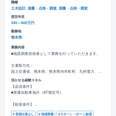
職種
土木設計, 測量・点検・調査, 測量・点検・調査
想定年収
350～600万円
勤務地
熊本県
業務内容
■地質調査技術者として業務を行っていただきます。
主要取引先：
国土交通省、熊本県、熊本県内市町村、九州電力、大
手ゼネコン、大手コンサル会社
活かせる経験スキル
【必須条件】
業績補足：
■普通自動車免許（AT限定可）
3期にわたって堅調な受注を維持
【歓迎条件】
【特徴・魅力】
■技術士補（応用理学又は建設部門）、RCCM、地質調
■専門的な知識を必要とする仕事ですので、自らラーニ
# 長期出張なし
# 地域密着
# Uターン・Iターン歓迎