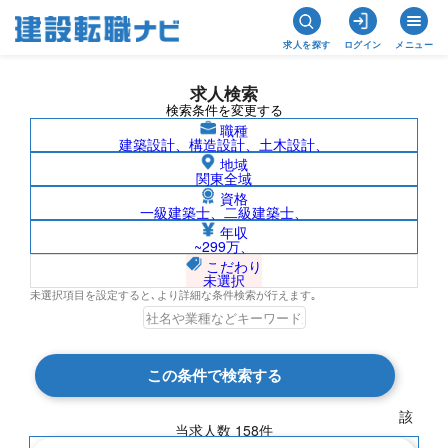
求人を探す
ログイン
メニュー
求人検索
検索条件を変更する
職種
建築設計、構造設計、土木設計、
地域
関東全域
資格
一級建築士、二級建築士、
熊本県の求人検索結果一覧
年収
~299万、
こだわり
未選択
未選択項目を設定すると､より詳細な条件検索が行えます｡
検索結果 158 件
この条件で検索する
現在の検索条件
該
当求人数
158
件