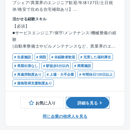
プシェア/異業界のエンジニア歓迎/年休127日/土日祝
休/格安で住める住宅補助あり】
活かせる経験スキル
■業務内容：
【必須】
同社は商業施設や病院、工場等で利用されるボイラや
■サービスエンジニア/保守/メンテナンス/機械整備の経
ヒータのメーカーです。開発からメンテナンスまで対
験
応しているため、顧客に寄り添った提案が可能となり
(自動車整備士やビルメンテナンスなど、異業界のエン
ます。同社にてボイラの保守・メンテナンスをお任せ
ジニアから転職された方が活躍中！)
します。
# 生産施設
# 病院
# 未経験者歓迎
# 充実した福利厚生
【歓迎】
# 長期出張なし
# 駅徒歩5分以内
# 商業施設
■業務詳細：
■ボイラ等の業務関連に関する知識、資格
# 再雇用制度あり
# 上場・大手企業
# 年間休日120日以上
各種ボイラ及び周辺機器の製品内における試運転業
■普通自動車免許第一種
務、修理対応、顧客管理、アフターメンテナンス、更
# 資格取得支援制度あり
新営業等をご担当頂きます。
・メンテナンス…顧客の施設を定期的に訪問し、定期
保守や点検消耗部品の交換、ボイラ内の清掃、水質の
お気に入り
詳細を見る
チェック、訪問先は大型の施設から小規模の店頭まで
様々です。ボイラは燃料や重量別に種類が多岐にわた
同じ企業の他求人を見る
るため、高度かつ幅広い技術が身につきます。