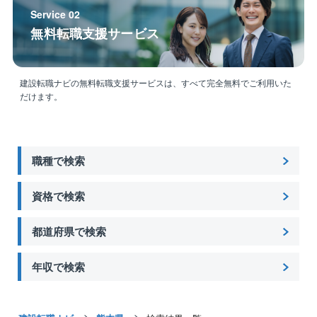
Service 02
◎柔軟な働き方
無料転職支援サービス
部署によって多少の差はございますが、週2回程度の在
宅勤務が可能です。
また、フレックスタイム制も導入しており、個人に合
った働き方を推奨しております。
建設転職ナビの無料転職支援サービスは、すべて完全無料でご利用いた
だけます。
◎水産土木・港湾に強み
同社は水産土木・港湾に強みを持っており、同分野に
関しましては高い技術力を持っております。
職種で検索
計画・設計・施工・維持管理それぞれの専門家が在籍
しております。
資格で検索
ご自身の得意分野でのご活躍ができることに加え、未
経験の分野に関しての知識も蓄えることができる環境
です。
都道府県で検索
勤務地：西日本支社
年収で検索