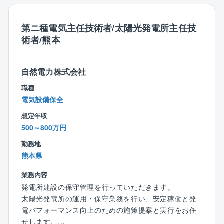
■教育体制：
入社後は現場でのOJTや階層別教育を通して業務や製
第ニ種電気主任技術者/太陽光発電所主任技
品について学んで頂きます。将来的には技術者と同レ
術者/熊本
ベルの知識を身に着けることができます。
【同社の魅力】
自然電力株式会社
業界シェアトップクラス：同社はボイラ業界でトップ
職種
クラスのシェアを有しております。
電気設備保全
また全国に拠点を設けており、より顧客の近くでニー
ズに応えられるような体制を築いております。
想定年収
製造から販売までボイラに関するあらゆる事業を手掛
500～800万円
けており、人々の生活に必要不可欠な熱エネルギー、
勤務地
生活の基盤を支える事業をして手掛けております。
熊本県
また、同社は民生熱エネルギー分野でトップ企業とな
ることを目指しており、すべてのステークホルダーの
業務内容
皆さまにとって価値ある企業になるよう事業を展開し
発電所建設の保守管理を行っていただきます。
ています。
太陽光発電所の運用・保守業務を行い、安定稼働と発
電パフォーマンス向上のための施策提案と実行をお任
【働き方】
せします。