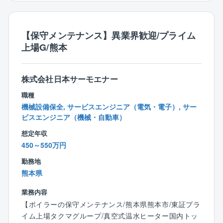
【企業や仕事の特徴・魅力】
★河川と橋梁の分野に特に強みを持ち、表彰などの実
【保守メンテナンス】異業界歓迎/プライム
績も豊富。
上場G/熊本
★将来の事業に投資しつつ、賞与は月給4か月分に加
え、業績連動分を支給することで社員に還元。※過去12
期連続支給
株式会社日本サーモエナー
★資格取得支援や通信教育など各種制度が整備されて
職種
います。
機械設備保全, サービスエンジニア（電気・電子）, サー
★特に河川関連の事業では、多くの表彰を受けており
ビスエンジニア（機械・自動車）
ます。
想定年収
450～550万円
勤務地
熊本県
業務内容
【ボイラーの保守メンテナンス/熊本県熊本市/東証プラ
イム上場タクマグループ/真空式温水ヒーター国内トッ