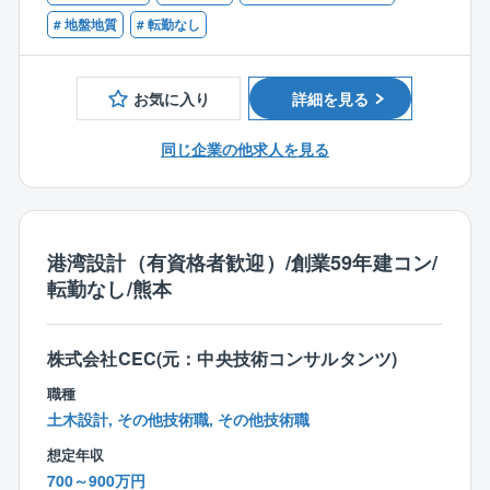
査技士、測量士(補)、土木施工管理技士、さく井技能士
ングや学術雑誌で勉強したり、学会での発表に向けて
■地質調査、土質調査、さく井工事いずれかの経験また
# 地盤地質
# 転勤なし
論文を作成したりなどして、常に自己研鑽を重ねてい
は資格をお持ちの方歓迎
くことを大切にしています。
■また、業務に関わる資格について初回受験費用全額負
お気に入り
詳細を見る
担のような福利厚生を利用して、資格を取得する社員
も多くいます。学会発表なども積極的に行いながら成
同じ企業の他求人を見る
長できる環境です。
港湾設計（有資格者歓迎）/創業59年建コン/
転勤なし/熊本
株式会社CEC(元：中央技術コンサルタンツ)
職種
土木設計, その他技術職, その他技術職
想定年収
700～900万円