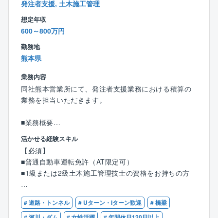
入社後の研修も徐々に充実化を図っており、育成にも
発注者支援, 土木施工管理
力をいれています。
想定年収
設計職は特に育成体制が整っており、離職率も低い環
600～800万円
境です。
勤務地
■年収例：
熊本県
15年目：課長／1,235万円（月収69.6万円＋賞与＋残
業務内容
業代）
同社熊本営業所にて、発注者支援業務における積算の
13年目：係長／934万円（月収50.6万円＋賞与＋残業
業務を担当いただきます。
代）
６年目：主任／846万円（月収40.1万円＋賞与＋残業
■業務概要
代）
同社は国や自治体から発注される公共工事の発注者支
活かせる経験スキル
援業務に特化し、防衛省や地方自治体等の案件におい
■福利厚生：
【必須】
て積算や工事監理を担当します。現場の直接的な施工
住宅手当、子ども同伴勤務制度、半日/時間単位有給休
■普通自動車運転免許（AT限定可）
管理ではなく、工事発注者と施工業者の中立的な立場
暇制度など福利厚生の充実度向上を図り、従業員が健
■1級または2級土木施工管理技士の資格をお持ちの方
で、工事全体の品質確保と円滑な進行を支援すること
康で安心して働ける環境の整備への取り組みをより一
が主な役割です。発注者の信頼を得ながら社会インフ
層積極的、継続的に推進してまいります。
【歓迎】
ラ事業の円滑な遂行をサポートする業務です。
# 道路・トンネル
# Uターン・Iターン歓迎
# 橋梁
■発注者支援業務の実務経験（10年以上）
■同社の強み：
■ゼネコンでの土木施工管理の実務経験（7～10年程
# 河川・ダム
# 女性活躍
# 年間休日120日以上