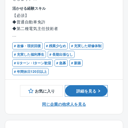
■残業月30～40時間程度です。
活かせる経験スキル
■顧客先への直行直帰可能です。
〇担当エリア
【必須】
■納品先の稼働状況によって休日出勤可能性があります
熊本県内の同社が管理する発電所となります。
◆普通自動車免許
が、振休・代休の取得が必須となります。
◆第二種電気主任技術者
■17時以降のお問い合わせはコールセンターにて一次対
〇主な業務内容
応するため緊急対応は少なく、目安として拠点単位で
・太陽光パネル・設備の日常&定期点検。
【歓迎】
月1～2件となります。個人単位ではもっと少ないので
・不具合時初期対応、協力業者発注清掃業務
# 改修・現状回復
# 残業少なめ
# 充実した研修体制
◆第一種電気主任技術者
ご安心ください。
・除草・清掃業務の管理
◆高圧電気設備の保守経験、発電所の保守管理経験な
# 充実した福利厚生
# 長期出張なし
■出張:日本各地に拠点がありますので、営業所の担当
・パートの出退勤・シフト管理
どのいずれか、または類似の経験
エリア内での対応が基本となります。そのため、日帰
# Uターン・Iターン歓迎
# 急募
# 新築
・施主や本社との打ち合わせ
◆報告書などの各種資料を作成できるPC操作能力、社
りが基本の働き方となりますが、大型案件で他拠点の
・社用車管理
# 年間休日120日以上
内のITシステム利用に抵抗がない方
応援にいくなど、頻度は少ないものの泊まり出張の可
・報告書の作成
◆発電所のある地域のパートナー企業や関係者と良好
能性は0ではありません。
・現場の安全管理
な関係を築くことができる対人能力、折衝力、ホスピ
・機材管理
お気に入り
詳細を見る
タリティ
【同社について】
・作業スケジュール案の作成
日本の2大人気テーマパークやホテル、病院や老人介護
同じ企業の他求人を見る
施設、自動車や食品を製造する工場、町のクリーニン
【同社の魅力】
グ屋さんやお豆腐屋さん、新幹線や護衛艦まで、あら
・再エネ事業の中でも、発電所という電気の発電に最
ゆる業種のお客様でお使いいただいているボイラを主
も近く重要な現場で働くことができ、O&M事業の重要
力製品としているメーカーです。