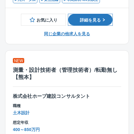
■業務詳細
低価格×良品質が強みであり、独自の流通／調達／工事
度）
公共工事現場で設計図や基準に基づいた施工状況の確
を導入したことで一般的な住宅坪単価の約半分の値段
認、工事関連書類の作成・チェック、設計変更への対
を実現しています。
お気に入り
詳細を見る
応、工事費用の積算、工事受注者提出書類の確認を担
効率的な広告戦略による高認知度の獲得、さらに全国
当します。現場で発生する課題や要望を迅速に把握
に展示場を持つスケールメリットによる資材調達の優
同じ企業の他求人を見る
し、発注者と施工者間の調整役として、質の高いコミ
位性を保ち、低価格で良質な住宅を提供できることで
ュニケーションを図ります。技術的なアドバイスや改
す。
善提案も行い、事業全体の品質と進行管理を担いま
す。
NEW
測量・設計技術者（管理技術者）/転勤無し
■扱うサービス
【熊本】
道路・河川・砂防・下水道など、公共インフラ事業全
般に携わります。
■組織構成
株式会社ホープ建設コンサルタント
熊本営業所を中心に、経験豊富な技術者と連携し、チ
職種
ームで業務を進める体制です。
土木設計
■業務の魅力
想定年収
競合が少なく高い専門性が求められる分野で、社会イ
400～850万円
ンフラを支えるやりがいと安定した事業基盤を感じら