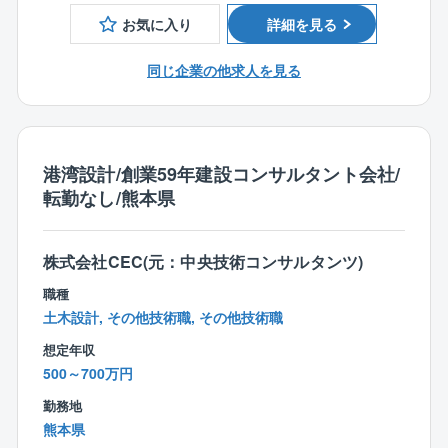
【同社が携わる分野について】
お気に入り
詳細を見る
■橋梁
■河川
同じ企業の他求人を見る
■砂防及び海岸・海洋及び空港
■港湾
■空港
【案件について】
港湾設計/創業59年建設コンサルタント会社/
国交省、地方自治体から受注した公共事業が主となり
転勤なし/熊本県
ます。
その土地に住む方々の生活基盤を支えるやりがいを感
じられるとともに、仕事量が安定していることも特徴
株式会社CEC(元：中央技術コンサルタンツ)
です。
職種
また、同社では社員の9割が中途入社ですので、中途に
土木設計, その他技術職, その他技術職
よるハンデなどは一切ありません！
想定年収
規模の大きな業務も受注を行っており、非常に社会貢
500～700万円
献性の高い業務でございます。
勤務地
【同社の魅力】
熊本県
◎整ったワークライフバランス