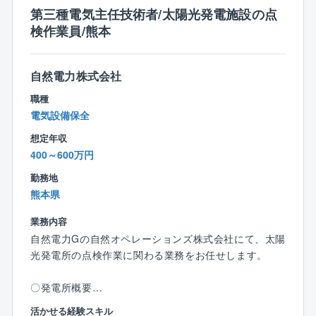
ポジションを責任と裁量をもって経験することができ
第三種電気主任技術者/太陽光発電施設の点
真空式温水ヒーターにおいて国内トップシェアを実現
ます。
検作業員/熊本
しております。ボイラの種類は豊富にありますが、熱
・発電実績が数値として現れることで、自分自身の達
エネルギーの利用方法もお客様によってさまざまで
成や貢献を分かりやすく実感することができます。
す。
・地域と共生し、地域に根差した自然エネルギーの普
自然電力株式会社
そういったお客様の要望に対して、多様な技術・製品
及と定着に直接的に関与でき、グローバルレベルの気
を用いた『トータルエンジニアリング』ができ、お客
職種
候変動の課題に貢献することができます。
様の要望に沿った最良のものを提案できる強みがあり
電気設備保全
・一緒に働く仲間が持つ専門知識や社会課題に対する
ます。
高い意識からの刺激、部署や職種、年齢などによる垣
想定年収
根のなさは、体験して初めて分かる自然電力グループ
400～600万円
の魅力のひとつかもしれません。
勤務地
熊本県
【同社の特徴】
“すべての人“ が包摂される組織・社会づくり
業務内容
◆「ジェンダー」「LGBTQ+」「障害」「多文化共
自然電力Gの自然オペレーションズ株式会社にて、太陽
生」「育児・介護」の5つの要素で評価されるDEI Awa
光発電所の点検作業に関わる業務をお任せします。
rd 2023受賞 「アドバンス」クラス認定
◆役員・マネジメント職の外国人比率は14%（50名中
〇発電所概要
7名）
所在地：熊本県大津町
活かせる経験スキル
◆男女比率 男性66%：女性34%／マネジメント職