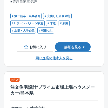
■普通自動車免許
●建築現場確認
●建築材料、色決め、電気配線等打ち合わせ
【歓迎条件】
●工事スケジュール、予算、品質管理
# 第二新卒・既卒者可
# 充実した研修体制
■一級、二級建築士又は1級建築施工管理技士の資格を
●協力業者、職人方々と打ち合わせ等
お持ちの方
# Uターン・Iターン歓迎
# 木造
# 新築
# 上場・大手企業
# 転勤なし
【同社の特徴】
売上高1兆円を目指す低価格×良品質ハウスメーカーの
リーディングカンパニー
お気に入り
詳細を見る
「日本の家は高すぎる」。今から20数年前、創業者の
玉木康裕がアメリカを訪れたときに感じたこの想いこ
同じ企業の他求人を見る
そ、タマホームの原点です。
同社は「HAPPY Life HAPPY Home タマホーム」のC
Mでおなじみの低価格良質住宅市場のリーディングカ
ンパニーです。
NEW
低価格×良品質が同社の強みであり、独自の流通／調達
注文住宅設計/プライム市場上場ハウスメー
／工事を導入したことで一般的な住宅坪単価の約半分
カー/熊本県
の値段を実現しています。
さらに住宅性能も7項目中6項目が最高等級を取得し、
低価格×良品質の注文住宅を実現しています。