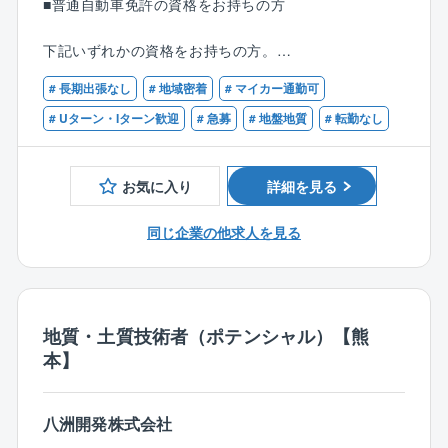
■普通自動車免許の資格をお持ちの方
■特徴・魅力
専門的な知識を必要とする仕事ですので、自ら学術雑
下記いずれかの資格をお持ちの方。
誌で勉強したり、学会での発表に向けて論文を作成し
■技術士：(応用理学)地質または(建設)土質及び基礎ま
たりなどして、常に自己研鑽を重ねていくことを大切
# 長期出張なし
# 地域密着
# マイカー通勤可
たは(建設)河川、砂防及び海岸・海洋
にしています。
■RCCM：地質または土質及び基礎または河川、砂防及
# Uターン・Iターン歓迎
# 急募
# 地盤地質
# 転勤なし
また、業務に関わる資格について初回受験費用全額負
び海岸・海洋
担のような福利厚生を利用して、資格を取得する社員
も多くいます。
お気に入り
詳細を見る
【歓迎条件】
学会発表なども積極的に行いながら成長できる環境で
■現場技術のしっかりした会社で地質調査をやりたいと
す。
同じ企業の他求人を見る
お考えの方
■新しい技術や機械・機器を用いて、仕事をしてみたい
とお考えの方
■地質調査技士資格検定、1級土木施工管理技士
地質・土質技術者（ポテンシャル）【熊
本】
八洲開発株式会社