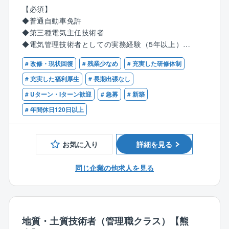
【必須】
男性73%：女性27%
【具体的には】
◆普通自動車免許
◆社員に委ねるフルフレックスタイム制とフレックス
・太陽光パネル・設備の日常&定期点検。
◆第三種電気主任技術者
プレイス制を採用
・不具合時初期対応、協力業者発注清掃業務
◆電気管理技術者としての実務経験（5年以上）
・除草・清掃業務
・パートの出退勤・シフト管理
# 改修・現状回復
# 残業少なめ
# 充実した研修体制
【歓迎】
・施主や本社との打ち合わせ
◆第一種電気主任技術者
# 充実した福利厚生
# 長期出張なし
・社用車管理
◆高圧電気設備の保守経験、発電所の保守管理経験な
# Uターン・Iターン歓迎
# 急募
# 新築
・報告書の作成
どのいずれか、または類似の経験
・現場の安全管理
# 年間休日120日以上
◆報告書などの各種資料を作成できるPC操作能力、社
・機材管理
内のITシステム利用に抵抗がない方
・作業スケジュール案の作成
◆発電所のある地域のパートナー企業や関係者と良好
お気に入り
詳細を見る
な関係を築くことができる対人能力、折衝力、ホスピ
【同社の魅力】
タリティ
・再エネ事業の中でも、発電所という電気の発電に最
同じ企業の他求人を見る
も近く重要な現場で働くことができ、O&M事業の重要
ポジションを責任と裁量をもって経験することができ
ます。
・発電実績が数値として現れることで、自分自身の達
地質・土質技術者（管理職クラス）【熊
成や貢献を分かりやすく実感することができます。