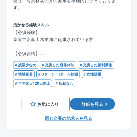
現在、有資格者の方の募集を積極的に行っておりま
抑えながら、売り上げを伸ばすことが可能です。
す。
また、初任地からの転勤もございません。腰を据えて
ご活躍可能です。
【業務内容】
活かせる経験スキル
◇漁港・海岸保全施設の設計
【必須経験】
◎柔軟な働き方
◇施工計画・積算（漁港、海岸保全施設の新規整備や
直近で水産土木業務に従事されている方
部署によって多少の差はございますが、週2回程度の在
補修工事）
宅勤務が可能です。
◇漁港・海岸保全施設の維持管理計画等の策定
【必須資格】
また、フレックスタイム制も導入しており、個人に合
◇波浪変形計算、津波・高潮シミュレーションや漂砂
技術士（水産部門もしくは建設部門：港湾及び空港）
った働き方を推奨しております。
等の解析業務
# 残業少なめ
# 充実した研修体制
# 充実した福利厚生
# 地域密着
# Uターン・Iターン歓迎
# 女性活躍
◎水産土木・港湾に強み
【同社が携わる分野について】
# 年間休日120日以上
# 転勤なし
同社は水産土木・港湾に強みを持っており、同分野に
■橋梁
関しましては非常に高い技術力を持っております。
■河川
計画・設計・施工・維持管理それぞれの専門家が在籍
■砂防及び海岸・海洋及び空港
お気に入り
詳細を見る
しております。
■港湾
ご自身の得意分野でのご活躍ができることに加え、未
■空港
同じ企業の他求人を見る
経験の分野に関しての知識も蓄えることができる環境
です。
【案件について】
国交省、地方自治体から受注した公共事業が主となり