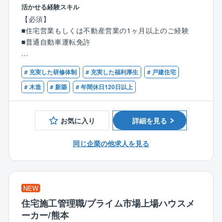
モデルハウスに来場されたお客様へ、同社の住宅をご
活かせる経験スキル
提案していただきます。
【必須】
■住宅営業もしくは不動産営業の1ヶ月以上のご経験
【具体的には】
■普通自動車運転免許
●住宅に関するご希望のヒアリング、プラン作成
●住宅建設地の敷地調査、現地調査、役所調査
【歓迎】
●住宅ローンのご相談等
# 充実した研修体制
# 充実した福利厚生
# 戸建住宅
■何らかの営業経験5年以上がある方
■宅地建物取引士の資格保有者
# 木造
# 新築
# 年間休日120日以上
来場からお引渡まで、すべてをプロデュースしていた
だきます。
これまでのご経験を存分に発揮していただける環境を
お気に入り
詳細を見る
整えています。
同じ企業の他求人を見る
【タマホーム営業職魅力ポイント】
★より良いものを安く
業界相場を下回るタマホーム価格
住宅性能6項目目で最高等級クリア
NEW
国産材使用率74.1%
住宅施工管理職/プライム市場上場ハウスメ
★圧倒的な集客力
ーカー/熊本
集客数（年間）約180,000組