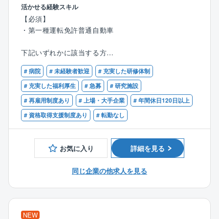
【業務内容】
活かせる経験スキル
の勲章を受章しています。
大手医療機器メーカーの医療機器メンテナンスを担当
【必須】
現在も数年にわたる大型案件「ヤンゴン都市圏上水整
頂きます。
・第一種運転免許普通自動車
備事業（ミャンマー連邦共和国）」
幅広い医療機器・システムに携わり最先端の医療技術
を進めています。
を身に付けることが可能です。
下記いずれかに該当する方
・理系出身者（学部不問）
【実績（抜粋）】
【業務詳細】
# 病院
# 未経験者歓迎
# 充実した研修体制
・製造業界での実務経験者（機械組立、機械オペレー
■上水関連工事：大田区池上六丁目地先配水本管（800
社有車にて病院・個人クリニックに訪問し、下記業務
ター、溶接など）
# 充実した福利厚生
# 急募
# 研究施設
mm）布設替工事（東京都）、神鋼加古川直径2600不
を行います。
・何らかのメンテナンス経験（機械メンテナンス、設
断水遮蔽板取付・取外工事（兵庫県）、宇治系送水管
# 再雇用制度あり
# 上場・大手企業
# 年間休日120日以上
・医療機器の保守点検、修理、新規据付
備メンテナンス、自動車整備士など）
路更新・耐震化工事（京都府）
・ネットワーク関連作業
# 資格取得支援制度あり
# 転勤なし
・X線作業主任者の有資格者（実務経験不問）
・（作業が慣れてきてから）保守契約更新時の見積作
・医療分野での実務経験者（臨床検査技師・臨床工学
■下水関連工事：隠渡汚水幹線築造工事（広島県）、油
成、提案営業
技士・診療放射線技師など/年数不問）
屋幹線下水道築造工事（愛知県）
お気に入り
詳細を見る
ご入社後は、現場配属前に約１ヶ月の研修があります
【求める人物像】
■海外工事：サバナケット地区上水道施設改善計画（ラ
ので安心してスタートいただけます。
同じ企業の他求人を見る
・社会貢献できる仕事にやりがいを感じる方
オス）、カルナフリ上水道整備計画C-2工区（バングラ
・技術や機器への興味が強く、積極的に学びたい方
デシュ）、カンボジア王国・太陽光活用クリーンエネ
≪対象機器≫
・人と接することに抵抗がない方
ルギー導入計画、カンボジア王国コンポンチャム・バ
・MRI
ッタンバン上水道拡張計画
・CT
NEW