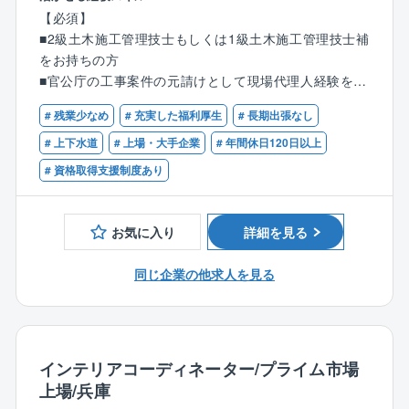
【必須】
【研修制度】
【具体的には】
■2級土木施工管理技士もしくは1級土木施工管理技士補
■入社時研修
施工計画を作成し、現場における品質・工程・安全管
をお持ちの方
研修チームによる配属前研修を約1か月実施いたしま
理や施工に必要な技術上の指導・管理・監督などを行
■官公庁の工事案件の元請けとして現場代理人経験をお
す。
って頂きます。
持ちの方
工具や計測機器等の使用方法をはじめ、電気・機械の
都市部の上下水道の「開削工事」および「非開削工事
# 残業少なめ
# 充実した福利厚生
# 長期出張なし
基礎知識を学ぶ座学研修に加え、
（空き地にシールドマシーンを入れて掘り進める工
【歓迎】
# 上下水道
# 上場・大手企業
# 年間休日120日以上
自社の研修センターにて、自社で作成した独自キット
法）」がメインです。
■管更生工事の施工管理経験をお持ちの方
# 資格取得支援制度あり
や、実際の現場で使用されていたパワーコンディショ
担当エリア：大阪を中心に、兵庫、京都、奈良の案件
ナーや半導体製造装置などの実機を用いた実践的な研
をご対応いただきます。
修も行います。
お気に入り
詳細を見る
基礎からしっかり学べるため、業務に必要な基本スキ
【案件の特徴】
ルを身につけた状態で現場に配属されます。
公共工事かつ固有技術の案件が7割程度です。
同じ企業の他求人を見る
また都市部や市街地等の工事が多いことから拘束時間
■入社後研修
が比較的短いです。
配属後も、技術研修やヒューマン・ビジネス研修を通
じて継続的なスキルアップを支援しています。
ミニシールド工法やダンビー工法等、同社の独自工法
技術研修では、資格取得に向けた研修や法定教育
だからできる工事が複数あるため競合優位性が高く、
インテリアコーディネーター/プライム市場
（例：高圧・特別高圧電気取扱特別教育、職長教育
安定して案件を受注できています。
上場/兵庫
等）を実施しております。