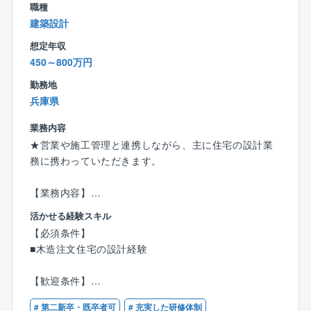
職種
【同社の強み】
建築設計
低価格×良品質が強みであり、独自の流通／調達／工事
想定年収
を導入したことで一般的な住宅坪単価の約半分の値段
450～800万円
を実現しています。
効率的な広告戦略による高認知度の獲得、さらに全国
勤務地
に展示場を持つスケールメリットによる資材調達の優
兵庫県
位性を保ち、低価格で良質な住宅を提供できることで
す。
業務内容
★営業や施工管理と連携しながら、主に住宅の設計業
務に携わっていただきます。
【業務内容】
＜確認申請業務／工事管理業務＞
活かせる経験スキル
■営業社員が作成したプランを法律や構造の観点からチ
【必須条件】
ェック
■木造注文住宅の設計経験
■図面承認後、確認申請用図面 書類の作成
■現地確認を行い、図面/書類作成後、役所への確認申
【歓迎条件】
請提出
■建築士資格
■設計図面通りに工事が行われているかの最終チェック
# 第二新卒・既卒者可
# 充実した研修体制