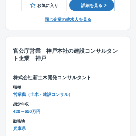
【同社について】
保守や点検消耗部品の交換、ボイラ内の清掃、水質の
お気に入り
詳細を見る
日本の2大人気テーマパークやホテル、病院や老人介護
チェック、訪問先は大型の施設から小規模の店頭まで
施設、自動車や食品を製造する工場、町のクリーニン
様々です。ボイラは燃料や重量別に種類が多岐にわた
同じ企業の他求人を見る
グ屋さんやお豆腐屋さん、新幹線や護衛艦まで、あら
るため、高度かつ幅広い技術が身につきます。
ゆる業種のお客様でお使いいただいているボイラを主
力製品としているメーカーです。
■教育体制：
真空式温水ヒーターにおいて国内トップシェアを実現
入社後は現場でのOJTや階層別教育を通して業務や製
官公庁営業 神戸本社の建設コンサルタン
しております。ボイラの種類は豊富にありますが、熱
品について学んで頂きます。将来的には技術者と同レ
ト企業 神戸
エネルギーの利用方法もお客様によってさまざまで
ベルの知識を身に着けることができます。
す。
そういったお客様の要望に対して、多様な技術・製品
【同社の魅力】
株式会社新土木開発コンサルタント
を用いた『トータルエンジニアリング』ができ、お客
業界シェアトップクラス：同社はボイラ業界でトップ
様の要望に沿った最良のものを提案できる強みがあり
職種
クラスのシェアを有しております。
ます。
営業職（土木・建設コンサル）
また全国に拠点を設けており、より顧客の近くでニー
ズに応えられるような体制を築いております。
想定年収
製造から販売までボイラに関するあらゆる事業を手掛
420～650万円
けており、人々の生活に必要不可欠な熱エネルギー、
勤務地
生活の基盤を支える事業をして手掛けております。
兵庫県
また、同社は民生熱エネルギー分野でトップ企業とな