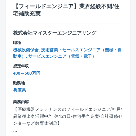
クボタグループに属する、水関連のインフラ整備に強
【フィールドエンジニア】業界経験不問/住
い会社です。
宅補助充実
グループの安定したバックボーンと高い技術のもと、
毎年黒字経営を続けています。
固有の土木技術（ミニシールド工法、DXR工法、ダン
株式会社マイスターエンジニアリング
ビー工法、エンビコ式浄水システム）
職種
をもち、地域に根ざした工事から国家的なプロジェク
機械設備保全, 技術営業・セールスエンジニア（機械・自
トまで、案件は多岐にわたります。
動車）, サービスエンジニア（電気・電子）
土木事業のほか、民間の生産施設、居住施設、公共施
設等を手掛ける建築事業、
想定年収
建物の解体工事、アスベストの除去、除染事業への参
400～500万円
画等の特殊工事も行い、
勤務地
東北地方の災害復興にも貢献しています。
兵庫県
【注力分野】
業務内容
日本で初めて水処理工事の海外案件に携わって以来、
【医療機器メンテナンスのフィールドエンジニア/神戸/
海外事業の歴史は60年にのぼります。
異業種出身活躍中/年休121日/住宅手当充実/自社研修セ
カンボジア、アフガニスタン、台湾など各国の上下水
ンターなど教育体制◎】
道のライフライン整備に貢献しており、
カンボジアやラオスから事業に対する評価と友好親善