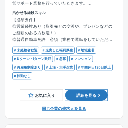
営サポート業務を行っていただきます。
【同社の魅力】
営業職ですが、数字よりもお客様との関係性重視の社
■地域社会への貢献を実感できる
活かせる経験スキル
風。
・あなたが設計した橋が、地域住民の生活を支え、安
【必須要件】
未経験から活躍している社員多数！
全な街づくりに貢献します。
◎営業経験あり（取引先との交渉や、プレゼンなどの
・日々の業務を通して、社会インフラを支えるやりが
ご経験のある方歓迎！）
【具体的な業務】
いを実感できます。
◎普通自動車免許 必須（業務で運転をしていただき
●理事会、総会の運営サポート
ます。）
●議事録の作成
■ワークライフバランスを重視できる
# 未経験者歓迎
# 充実した福利厚生
# 地域密着
◎パソコンの使用ができる方（ワード、エクセル、パ
●管理組合会計（出納関係）書類や管理報告書の作成
・地域密着型の企業のため、転勤の心配がなく、腰を
ワポなどの基本的なスキル）
# Uターン・Iターン歓迎
# 急募
# マンション
●共用部やエレベータなど点検報告書の確認や、建物の
据えて長く働くことができます。
◎「成約がゴール」「数字主義」の業績を追い求める
# 再雇用制度あり
# 上場・大手企業
# 年間休日120日以上
修繕提案
・メリハリをつけて働ける環境で、プライベートも充
タイプではなく、お客様と長く良好な関係を築ける方
●入居者様からのお困りごとサポート
# 転勤なし
実させることが可能です。
を望んでいます。
・月の残業時間も20hと働き方が整います。※繁忙期で
※一人平均10棟～15棟を担当し、内勤6割、外勤4割程
も月30h程
【歓迎要件】
度です。
お気に入り
詳細を見る
◎フロント営業経験者・管理業務主任者・宅地建物取
2～3か月で自分の担当物件を持つことを目標に取り
■風通しの良いフラットな組織
引士・マンション管理士の有資格者
組んでいただきます。
同じ企業の他求人を見る
・20代から60代まで幅広い世代が活躍していますが、
※業務に必要な不動産関連資格取得のバックアップ体
※他社案件のリプレイス等も専門組織があるため新規開
社員同士のコミュニケーションが活発で、風通しの良
制は整っています。
拓営業は行いません。
い社風が魅力です。