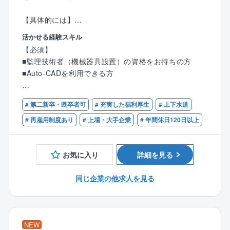
【具体的には】
■大阪公益水道事業団からの案件をご担当頂きます。
活かせる経験スキル
各浄水場に平均10機ずつバルブがあり、半年間で計10
【必須】
0機程のバルブのメンテナンス、営繕工事をご担当いた
■監理技術者（機械器具設置）の資格をお持ちの方
だきます。
■Auto-CADを利用できる方
■施工計画の立案、依頼主との現場打ち合わせ、協力会
社の手配、工程・品質・安全管理、各種パイプライン
【歓迎】
の機械器具設置管理業務 など
# 第二新卒・既卒者可
# 充実した福利厚生
# 上下水道
■1級土木施工管理技士の資格をお持ちの方
■水道管路関係の施工管理経験がある方
# 再雇用制度あり
# 上場・大手企業
# 年間休日120日以上
【魅力ポイント】
■大阪公益水道事業団からの案件をご担当頂くため、転
勤、出張はございません。
お気に入り
詳細を見る
■働き方：残業30時間程度/月。
休日6日～8日/月（繁忙期、閑散期により変動の可能
同じ企業の他求人を見る
性はございます。）
※試用期間中の職務内容：本採用時と同様の予定
【クボタ建設】
NEW