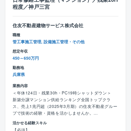
★フレックスタイム制で、社員それぞれのライフスタ
程度／神戸三宮
イルに合った柔軟な勤務時間帯を選択できます。
★業務システムが19時にシャットダウンするため、ほ
とんどの社員はその時間までに退社しています。
住友不動産建物サービス株式会社
職種
【転勤について】
管工事施工管理, 設備施工管理・その他
ブロック制度（会社指定の十数エリアから、転勤範囲
を選べる制度）を採用。
想定年収
異動が発生する場合は本人の希望や家庭事情等を事前
450～650万円
に確認しています。
勤務地
転居をともなう異動が発生する場合は、各種手当あ
兵庫県
り。
業務内容
●赴任手当（単身の場合75,000円／家族帯同の場合20
＜年休124日・残業30h・PC19時シャットダウン＞
0,000円）
新築分譲マンション供給ランキング全国トップクラ
●派遣手当（30,000円／月額）
ス、売上1兆円超（2025年3月期）の住友不動産グルー
●独身寮,社宅の用意（社宅寮費として10,000円～また
プで技術の経験・資格を活かしませんか。
は20,000円～
活かせる経験スキル
水道光熱費・駐車場・火災保険料等は自己負担）
■職務内容
【必須】
※詳細は、会社規定による。