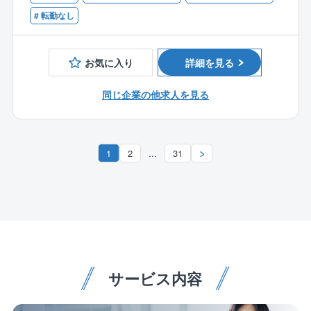
【歓迎】
業内容を把握していただきます。
◎再生可能エネルギー発電システムの技術検討（設計
■第1種電気工事士、電気主任技術者第3種、電気工事施
# 転勤なし
業務全般）
工管理技士1級
■同社について
◎メンバーへの技術指導
■電気設備工事の施工管理経験者
同社は、これまで様々な企業のエネルギー課題解決に
◎次世代サービスの企画立案等
お気に入り
詳細を見る
■再生可能エネルギー発電設備等での実務経験3年以上
取り組み、「クリーンエネルギー」と「インフラ」の
※基本的には現地調査は発生しません。必要であれば、
■EPC業務の経験ある方、商品開発に興味のある方大歓
成長を支援するクリーンテック企業として成長を遂げ
営業と一緒に現地調査に行っていただくことは可能で
同じ企業の他求人を見る
迎
てまいりました。
す。
創業39年目を迎え、現在では主軸の再生可能エネルギ
ー事業に加え、社会インフラでの需要が高いドローン
■組織構成・配属環境
機体を用いたサービスにも展開し、エネルギーとイン
配属先総数3名(30代1名、40代1名、60代～1名)
...
1
2
31
フラの両面から社会課題に取り組むべく、次世代のサ
再生可能エネルギー事業担当役員直下に新設する設
ービス開発に向けて準備を進めております。
計・調達グループの配属となります。
現在再生可能エネルギー事業部は営業グループ、EPC
グループ、O＆Mグループの3つのチームで構成されて
おり、日々連携して業務に取り組んでおります。
社員の年齢層も幅広く、社員同士での食事会や社員旅
行もあるので、他部門の社員ともすぐに打ち解けられ
サービス内容
ると思います。