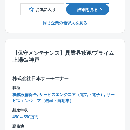
ご自身の業務内容や習熟度に応じて、必要な知識・ス
・メンテナンス…顧客の施設を定期的に訪問し、定期
キルを段階的に習得していくことができます。
保守や点検消耗部品の交換、ボイラ内の清掃、水質の
お気に入り
詳細を見る
チェック、訪問先は大型の施設から小規模の店頭まで
【プライベート支援】
様々です。ボイラは燃料や重量別に種類が多岐にわた
同じ企業の他求人を見る
■住宅補助関連制度
るため、高度かつ幅広い技術が身につきます。
【寮】
28歳まで：自己負担2万円/月
■教育体制：
29～40歳：3万6千円～3千円/月を補助（年齢に応じた
入社後は現場でのOJTや階層別教育を通して業務や製
【保守メンテナンス】異業界歓迎/プライム
金額を補助）
品について学んで頂きます。将来的には技術者と同レ
上場G/神戸
【社宅】
ベルの知識を身に着けることができます。
年齢不問：入社より3年間 家賃の50～20%補助（年
数毎に減額）
【同社の魅力】
株式会社日本サーモエナー
【住宅補助】
業界シェアトップクラス：同社はボイラ業界でトップ
39歳まで：3万5千円～3千円/月の手当補助（年齢に応
職種
クラスのシェアを有しております。
じた手当を支給）
機械設備保全, サービスエンジニア（電気・電子）, サー
また全国に拠点を設けており、より顧客の近くでニー
【家族帯同社宅】
ビスエンジニア（機械・自動車）
ズに応えられるような体制を築いております。
家賃＋共益費の50％補助（適用年数規定あり）
製造から販売までボイラに関するあらゆる事業を手掛
想定年収
【単身赴任】
けており、人々の生活に必要不可欠な熱エネルギー、
450～550万円
自己負担1万2千円/月
生活の基盤を支える事業をして手掛けております。
勤務地
■転居時の引越費用負担
また、同社は民生熱エネルギー分野でトップ企業とな