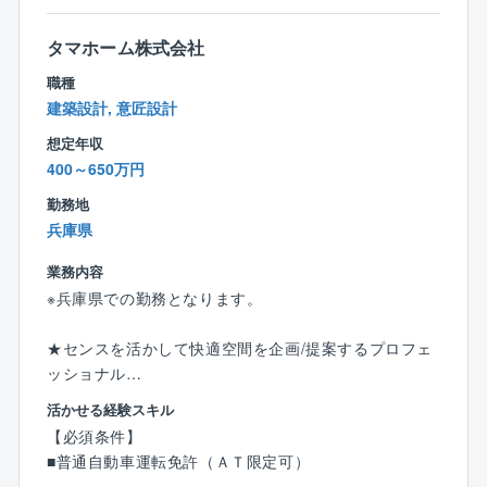
ご自身の業務内容や習熟度に応じて、必要な知識・ス
【働き方・福利厚生】
キルを段階的に習得していくことができます。
・自身の裁量で工期の予定を組めるので残業平均30時
タマホーム株式会社
間程度。
職種
【プライベート支援】
有給休暇消化率は84％と、建設業界トップクラス。
建築設計, 意匠設計
■住宅補助関連制度
・2024年度の実績では、全体で平均13.5日（現場勤務
【寮】
想定年収
者でも11.4日）を取得しています。さらに、入社初日
28歳まで：自己負担2万円/月
400～650万円
から14日の有給を付与（2年目16日、3年目以降20
29～40歳：3万6千円～3千円/月を補助（年齢に応じた
日）。一つの工事が完了し、次の工事に移るまでの間
勤務地
金額を補助）
に長期休暇を取得してリフレッシュする社員が多数い
兵庫県
【社宅】
ます！
年齢不問：入社より3年間 家賃の50～20%補助（年
業務内容
数毎に減額）
※兵庫県での勤務となります。
【住宅補助】
39歳まで：3万5千円～3千円/月の手当補助（年齢に応
★センスを活かして快適空間を企画/提案するプロフェ
じた手当を支給）
ッショナル
【家族帯同社宅】
★タマホームで建築いただくお客さまの好みや希望、
活かせる経験スキル
家賃＋共益費の50％補助（適用年数規定あり）
家族構成、生活スタイルに応じて、家具や照明、カー
【必須条件】
【単身赴任】
テン、カーペット、壁紙など、室内全体のインテリア
■普通自動車運転免許（ＡＴ限定可）
自己負担1万2千円/月
プランニング/コーディネートを行い、お客さまの要望