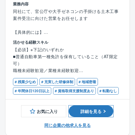
ることを目指しており、すべてのステークホルダーの
業務内容
皆さまにとって価値ある企業になるよう事業を展開し
同社にて、官公庁や大手ゼネコンの手掛ける土木工事
ています。
案件受注に向けた営業をお任せします
【働き方】
【具体的には】
■残業月30～40時間程度です。
・顧客への営業活動での工事情報の収集活動
活かせる経験スキル
■顧客先への直行直帰可能です。
・施主、官公庁担当者との折衝
【必須】※下記のいずれか
■納品先の稼働状況によって休日出勤可能性があります
・見積、他必要書類の作成
■普通自動車第一種免許を保有していること（AT限定
が、振休・代休の取得が必須となります。
・現場調査対応
可）
■17時以降のお問い合わせはコールセンターにて一次対
その他付帯業務をお任せします。
職種未経験歓迎／業種未経験歓迎
応するため緊急対応は少なく、目安として拠点単位で
※顧客は『神戸市』などの官公庁＆大手企業・直取引で
異業種からの転職者も活躍中
月1～2件となります。個人単位ではもっと少ないので
安定
# 残業少なめ
# 充実した研修体制
# 地域密着
ご安心ください。
# 年間休日120日以上
# 資格取得支援制度あり
# 転勤なし
■出張:日本各地に拠点がありますので、営業所の担当
◎入社後について◎
エリア内での対応が基本となります。そのため、日帰
入社後はまずは先輩社員についてOJTで業務を学んで
りが基本の働き方となりますが、大型案件で他拠点の
いただきます。
お気に入り
詳細を見る
応援にいくなど、頻度は少ないものの泊まり出張の可
そこから徐々に業務を覚えていただき、できることか
能性は0ではありません。
ら順番にお任せいたします。
同じ企業の他求人を見る
【同社について】