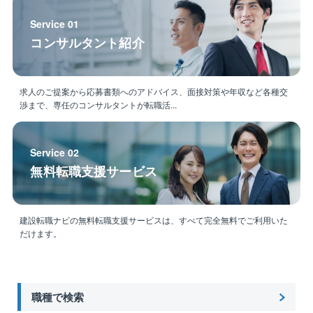
■教育制度
まずは太陽光発電設備の設計・調達業務、営業との連
Service 01
携等を通じて同社の業務の流れや事業内容を把握して
コンサルタント紹介
いただきます。
業務を通じて問題点や改善案等も見えてくるかと思い
ますので、喫緊の課題である「メンバーへの技術指
求人のご提案から応募書類へのアドバイス、面接対策や年収など各種交
導」、「自家消費型モデルの価値追求」、「次世代サ
渉まで、専任のコンサルタントが転職活...
ービスの開発」に取り組んでいただければと思いま
す。
Service 02
無料転職支援サービス
建設転職ナビの無料転職支援サービスは、すべて完全無料でご利用いた
だけます。
職種で検索