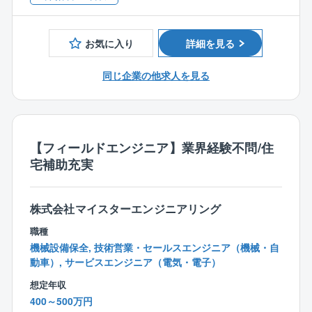
効率的な広告戦略による高認知度の獲得、さらに全国
（1）健康経営…
に展示場を持つスケールメリットによる資材調達の優
同社は、経済産業省と日本健康会議が共同で顕彰する
位性を保ち、低価格で良質な住宅を提供できることで
「健康経営法人2018 大規模法人部門（ホワイト50
お気に入り
詳細を見る
す。
0）」の認定を受けました。
「最も重要な経営資源は従業員である」という理念の
同じ企業の他求人を見る
もと、「総合不動産管理会社圧倒的上位」を達成する
ため、従業員の心身の健康の維持向上と働きやすい職
場づくりを目的として健康経営に積極的に取り組んで
おります。
【フィールドエンジニア】業界経験不問/住
宅補助充実
（2）定年延長制度…
他社に先駆けて、2017年10月より技術力の継続確保と
経験豊富な技術員のノウハウ継承を目的に、技術員の
株式会社マイスターエンジニアリング
定年を現行の60歳から65歳へ延長する「定年延長制
職種
度」を導入致しました。
機械設備保全, 技術営業・セールスエンジニア（機械・自
2018年1月からは、お客様とのリレーションの継続と
動車）, サービスエンジニア（電気・電子）
ノウハウ知見の継承を目的に「定年延長制度」の対象
を事務員にも拡大致しました。
想定年収
400～500万円