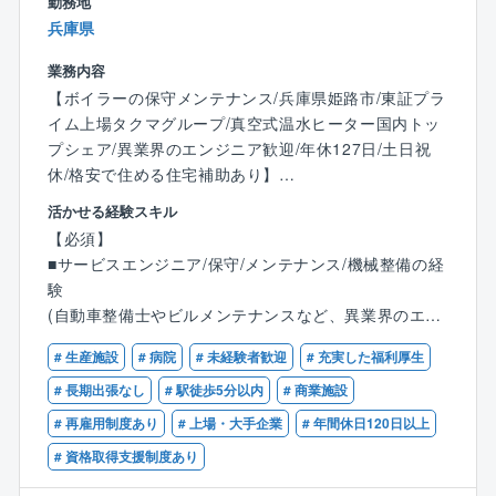
勤務地
【研修制度】
兵庫県
■入社時研修
研修チームによる配属前研修を約1か月実施いたしま
業務内容
す。
【ボイラーの保守メンテナンス/兵庫県姫路市/東証プラ
工具や計測機器等の使用方法をはじめ、電気・機械の
イム上場タクマグループ/真空式温水ヒーター国内トッ
基礎知識を学ぶ座学研修に加え、
プシェア/異業界のエンジニア歓迎/年休127日/土日祝
自社の研修センターにて、自社で作成した独自キット
休/格安で住める住宅補助あり】
や、実際の現場で使用されていたパワーコンディショ
活かせる経験スキル
ナーや半導体製造装置などの実機を用いた実践的な研
■業務内容：
【必須】
修も行います。
同社は商業施設や病院、工場等で利用されるボイラや
■サービスエンジニア/保守/メンテナンス/機械整備の経
基礎からしっかり学べるため、業務に必要な基本スキ
ヒータのメーカーです。開発からメンテナンスまで対
験
ルを身につけた状態で現場に配属されます。
応しているため、顧客に寄り添った提案が可能となり
(自動車整備士やビルメンテナンスなど、異業界のエン
ます。同社にてボイラの保守・メンテナンスをお任せ
ジニアから転職された方が活躍中！)
■入社後研修
します。
# 生産施設
# 病院
# 未経験者歓迎
# 充実した福利厚生
配属後も、技術研修やヒューマン・ビジネス研修を通
【歓迎】
# 長期出張なし
# 駅徒歩5分以内
# 商業施設
じて継続的なスキルアップを支援しています。
■業務詳細：
■ボイラ等の業務関連に関する知識、資格
技術研修では、資格取得に向けた研修や法定教育
# 再雇用制度あり
# 上場・大手企業
# 年間休日120日以上
各種ボイラ及び周辺機器の製品内における試運転業
■普通自動車免許第一種
（例：高圧・特別高圧電気取扱特別教育、職長教育
務、修理対応、顧客管理、アフターメンテナンス、更
# 資格取得支援制度あり
等）を実施しております。
新営業等をご担当頂きます。