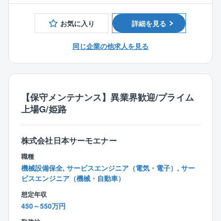
場合は設備メーカーと連携
・半導体製造装置のメンテナンス経験者
・半導体ガス種の取り扱いがある方
《対象機器》
お気に入り
詳細を見る
・危険物取扱者乙種4類の有資格者
半導体製造装置：MOCVD装置(エピ装置)などのCVD工
程の製造装置全般
同じ企業の他求人を見る
【求める人物像】
・慎重かつ正確な作業をコツコツ行うことが得意な方
・最先端の半導体業界での経験が積めます
・安全意識を持ち、現場のルールを遵守できる方
・半導体製造の中でも特に高度なプロセスに関わるこ
・技術や装置への興味が強く、積極的に学びたい方
とができます
【保守メンテナンス】異業界歓迎/プライム
・3勤3休の働き方であり、年間休日は180日以上
上場G/姫路
【スキルアップ支援】
■研修制度（技術研修、現場研修など）
株式会社日本サーモエナー
■各種表彰制度
職種
■通信教育補助制度（講座終了証を得れば60%～100％
機械設備保全, サービスエンジニア（電気・電子）, サー
を会社が費用負担）
ビスエンジニア（機械・自動車）
■資格取得奨励金制度（最高10万円/件）
◎給与以外の面でも研修費用など社員の成長に対する
想定年収
投資は惜しみません！
450～550万円