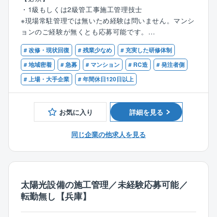
同社が管理している住友不動産が分譲したマンション
・1級もしくは2級管工事施工管理技士
を中心に、修繕工事の調査～工事監理（見積取得・査
※現場常駐管理では無いため経験は問いません。マンシ
※事情により転勤が難しい方は、
定、工程・安全管理が中心）をご担当いただきます。
ョンのご経験が無くとも応募可能です。
転居を伴う異動のない「エリア職」もご相談できま
す。
■具体的には
# 改修・現状回復
# 残業少なめ
# 充実した研修体制
【歓迎資格】
・不具合箇所の確認・調査
・建築、設備に関係するご経験（工事、設計、保守
# 地域密着
# 急募
# マンション
# RC造
# 発注者側
・マンション毎の所定の補修協力会社への手配・見積
等）
# 上場・大手企業
# 年間休日120日以上
査定
・建築施工管理技士(1級、2級)
・工事立ち会い
・電気工事施工管理技士(1級、2級)
・管理組合様への提案（提案は原則、フロント職が行
・建築士（一級・二級）
お気に入り
詳細を見る
います）、報告書作成
・上記資格の受験資格のある方
・設備や建物の点検（巡回）など
・その他、上記に準ずる建築・設備に関する資格等
同じ企業の他求人を見る
※原則、現場常駐はありません。
■このポジションの特徴：
・残業は月平均20時間程度、土日祝休み、年間休日12
5日など、ワークライフバランス重視の方にも適した環
太陽光設備の施工管理／未経験応募可能／
境です。
転勤無し【兵庫】
・業績安定した会社で転勤もないので、じっくりとお
仕事のできる環境です。