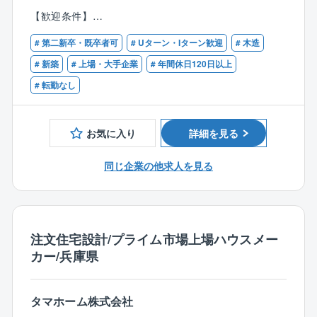
■転居時の引越費用負担
に合った空間を提案します。
【歓迎条件】
■提携保養所やスポーツクラブ施設を格安で利用可
■インテリア業界での業務経験
【業務内容】
# 第二新卒・既卒者可
# Uターン・Iターン歓迎
# 木造
■インテリアコーディネーター資格
■お客様とのお打合せ
# 新築
# 上場・大手企業
# 年間休日120日以上
■打合せ内容をもとにプランニングボード、見積り作成
# 転勤なし
■受発注業務および、施工後の確認、立会い
■営業プランニング提案のサポート
お気に入り
詳細を見る
【働き方】
年間休日120日、残業は月20～30時間程度と働きやす
同じ企業の他求人を見る
い環境が整っています。
入社後の研修も徐々に充実化を図っており、育成にも
力をいれています。
【福利厚生】
注文住宅設計/プライム市場上場ハウスメー
住宅手当、子ども同伴勤務制度、半日/時間単位有給休
カー/兵庫県
暇制度など福利厚生の充実度向上を図り、従業員が健
康で安心して働ける環境の整備への取り組みをより一
層積極的、継続的に推進してまいります。
タマホーム株式会社