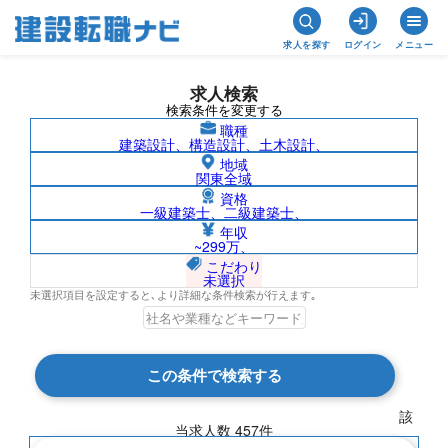
求人を探す
ログイン
メニュー
求人検索
検索条件を変更する
職種
建築設計、構造設計、土木設計、
地域
関東全域
資格
一級建築士、二級建築士、
兵庫県の求人検索結果一覧
年収
~299万、
こだわり
未選択
未選択項目を設定すると､より詳細な条件検索が行えます｡
検索結果 457 件
この条件で検索する
現在の検索条件
該
当求人数
457
件