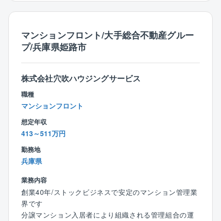
◎業務の特徴◎
日本の2大人気テーマパークやホテル、病院や老人介護
・出張:宿泊を伴う長期出張なし
施設、自動車や食品を製造する工場、町のクリーニン
・エリア:兵庫を中心に大阪、奈良もご担当いただきま
グ屋さんやお豆腐屋さん、新幹線や護衛艦まで、あら
マンションフロント/大手総合不動産グルー
す。
ゆる業種のお客様でお使いいただいているボイラを主
プ/兵庫県姫路市
・施主（大手ゼネコンや官公庁）との打ち合わせは月
力製品としているメーカーです。
に10回程度発生します
真空式温水ヒーターにおいて国内トップシェアを実現
しております。ボイラの種類は豊富にありますが、熱
株式会社穴吹ハウジングサービス
◎組織編成◎
エネルギーの利用方法もお客様によってさまざまで
20歳代2名/30歳代4名/40歳代0名/50歳代1名/60歳以上
職種
す。
5名
マンションフロント
そういったお客様の要望に対して、多様な技術・製品
(男女構成：男性10名/女性2名）
を用いた『トータルエンジニアリング』ができ、お客
想定年収
様の要望に沿った最良のものを提案できる強みがあり
413～511万円
ます。
【新土木開発コンサルタント社について】
勤務地
神戸市に本社を構え、近畿地区で土木設計、開発、測
兵庫県
量、調査、施工管理など、幅広い事業を展開する総合
業務内容
建設コンサルタントです。主に自治体の公共事業を手
創業40年/ストックビジネスで安定のマンション管理業
がけ、地域に密着した事業展開で、人々の暮らしを支
界です
えています。
分譲マンション入居者により組織される管理組合の運