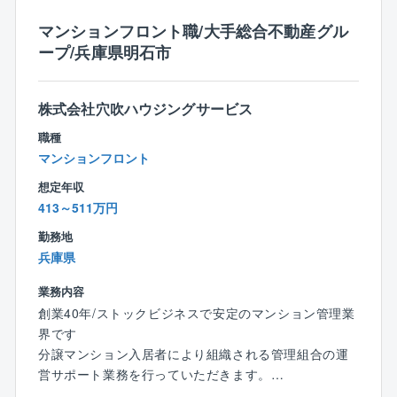
・フラットな組織で、年齢や役職に関係なく、意見交
【働きやすい環境を目指しています】
換や相談がしやすい環境です。
マンションフロント職/大手総合不動産グル
★フレックスタイム制で、社員それぞれのライフスタ
ープ/兵庫県明石市
イルに合った柔軟な勤務時間帯を選択できます。
■安定した経営基盤
★業務システムが19時にシャットダウンするため、ほ
・長年にわたり、地域社会のインフラ整備に貢献して
とんどの社員はその時間までに退社しています。
きた実績と信頼があります。
株式会社穴吹ハウジングサービス
・安定した経営基盤のもと、安心して長く働くことが
職種
【転勤について】
できます。
マンションフロント
ブロック制度（会社指定の十数エリアから、転勤範囲
を選べる制度）を採用。
想定年収
異動が発生する場合は本人の希望や家庭事情等を事前
413～511万円
に確認しています。
勤務地
転居をともなう異動が発生する場合は、各種手当あ
兵庫県
り。
業務内容
●赴任手当（単身の場合75,000円／家族帯同の場合20
創業40年/ストックビジネスで安定のマンション管理業
0,000円）
界です
●派遣手当（30,000円／月額）
分譲マンション入居者により組織される管理組合の運
●独身寮,社宅の用意（社宅寮費として10,000円～また
営サポート業務を行っていただきます。
は20,000円～
営業職ですが、数字よりもお客様との関係性重視の社