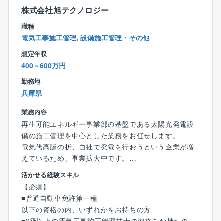
・工事営業ノルマや目標額など一切ありませんので、
株式会社旭テクノロジー
本来の「管理」業務に特化てきる環境です。
職種
・超高層マンションや数百戸クラスの大規模物件、街
電気工事施工管理, 設備施工管理・その他
のフラッグシップ的な物件にも携わることができま
想定年収
す。
400～600万円
・発注者（管理組合の代行者）側の立場なので改善提
案というアイディアを形にできる魅力もあります。
勤務地
・50代、60代からの転職者も大活躍！
兵庫県
・ブランクがある方も歓迎します。
・中途採用の社員が9割なので、馴染みやすい環境で
業務内容
す。
再生可能エネルギー事業部の基盤である太陽光発電設
備の施工管理を中心とした業務をお任せします。
■時差出勤制度
電気代高騰の折、自社で発電を行おうという企業が増
1日単位で利用できる、出勤時間（始業時刻）をずらせ
えているため、事業拡大中です。
る制度です。
活かせる経験スキル
業務の都合だけでなく、通院やお子様の学校イベント
■業務内容
【必須】
に参加するためなど、業務に支障がない範囲であれ
太陽光発電設備の建設・設備改修工事の施工管理をお
■普通自動車免許第一種
ば、理由を問わず申請することができます（事前許可
願いします。
以下の資格の内、いずれかをお持ちの方
制）。
（メガソーラー案件、自家消費案件、既存設備の改修
■2級以上の電気工事施工管理技士の資格をお持ちの方