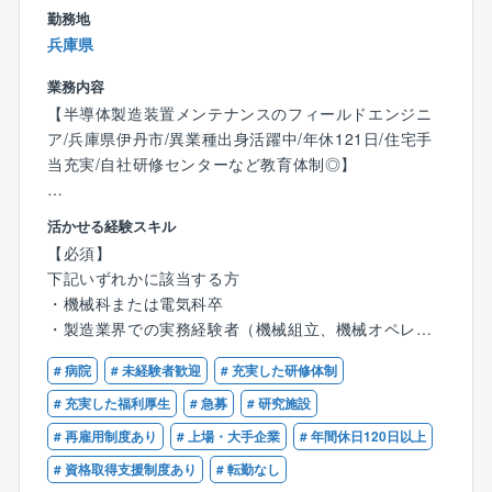
（3）女性の活躍…
勤務地
同社では、女性ワーキングPTの活動をはじめ、ワーク
兵庫県
ライフバランスの充実等女性活躍推進に取り組んで参
りました。
業務内容
今後も女性が活躍できる職場環境の整備、キャリアア
【半導体製造装置メンテナンスのフィールドエンジニ
ップへの支援に力を入れて参ります。
ア/兵庫県伊丹市/異業種出身活躍中/年休121日/住宅手
当充実/自社研修センターなど教育体制◎】
（4）福利厚生/休日休暇…
有給休暇消化率も平均で年10日は消化しており、全社
【業務内容】
活かせる経験スキル
的にさらに取得を促進しております。
フィールドエンジニアとして、半導体製造装置のメン
【必須】
育休産休の取得（もちろん男性も取得可能）も可能で
テナンスを担当頂きます。
下記いずれかに該当する方
あり、保育所利用金の補助制度もございます。
・機械科または電気科卒
また、グループの横のつながりを活かし、グループ優
【業務詳細】
・製造業界での実務経験者（機械組立、機械オペレー
待などの福利厚生もございます。
ルーチン作業がメインの定期メンテナンス業務です。
ター、溶接など）
# 病院
# 未経験者歓迎
# 充実した研修体制
・何らかのメンテナンス経験者（機械メンテナンス、
・故障を未然に防ぐ予防保全
設備メンテナンス、自動車整備士など）
# 充実した福利厚生
# 急募
# 研究施設
定期的な点検、部品交換
・半導体業界での就業経験者
# 再雇用制度あり
# 上場・大手企業
# 年間休日120日以上
・故障した際の事後保全
故障部位の診断、部品交換 ／自社で対応できない
# 資格取得支援制度あり
# 転勤なし
【歓迎】