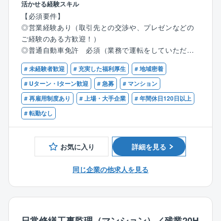
活かせる経験スキル
水道光熱費・駐車場・火災保険料等は自己負担）
風。
【必須要件】
※詳細は、会社規定による。
未経験から活躍している社員多数！
◎営業経験あり（取引先との交渉や、プレゼンなどの
ご経験のある方歓迎！）
※事情により転勤が難しい方は、転居を伴う異動のない
【具体的な業務】
◎普通自動車免許 必須（業務で運転をしていただき
「エリア職」もご相談できます。
●理事会、総会の運営サポート
ます。）
●議事録の作成
# 未経験者歓迎
# 充実した福利厚生
# 地域密着
◎パソコンの使用ができる方（ワード、エクセル、パ
●管理組合会計（出納関係）書類や管理報告書の作成
ワポなどの基本的なスキル）
# Uターン・Iターン歓迎
# 急募
# マンション
●共用部やエレベータなど点検報告書の確認や、建物の
◎「成約がゴール」「数字主義」の業績を追い求める
# 再雇用制度あり
# 上場・大手企業
# 年間休日120日以上
修繕提案
タイプではなく、お客様と長く良好な関係を築ける方
●入居者様からのお困りごとサポート
# 転勤なし
を望んでいます。
※一人平均10棟～15棟を担当し、内勤6割、外勤4割程
【歓迎要件】
度です。
お気に入り
詳細を見る
◎フロント営業経験者・管理業務主任者・宅地建物取
2～3か月で自分の担当物件を持つことを目標に取り
引士・マンション管理士の有資格者
組んでいただきます。
同じ企業の他求人を見る
※業務に必要な不動産関連資格取得のバックアップ体
※他社案件のリプレイス等も専門組織があるため新規開
制は整っています。
拓営業は行いません。
【働きやすい環境を目指しています】
日常修繕工事監理（マンション）／残業20H