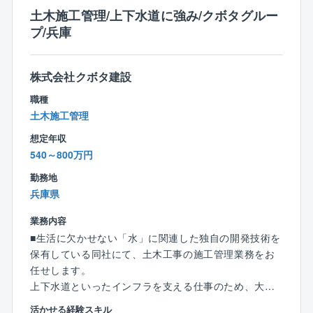
・X線画像診断
土木施工管理/上下水道に強み/クボタグルー
・超音波機器
プ/兵庫
・勤務形態：日勤
・夜間作業：基本無（月1~2回程度発生する可能性有）
株式会社クボタ建設
・休日：土日祝休み（月2~4回ほど休日出勤があります
職種
が、振替休日取得可能です）
土木施工管理
・出張：有 ※原則日帰り出張のみ（毎日現場に出向く
想定年収
働き方となります）
540～800万円
エリア：県内メイン、隣接県への出張の可能性も有
勤務地
【スキルアップ支援】
兵庫県
■研修制度（技術研修、現場研修など）
■各種表彰制度
業務内容
■通信教育補助制度（講座終了証を得れば60%～100％
■生活に欠かせない「水」に関連した独自の開発技術を
を会社が費用負担）
保有している同社にて、土木工事の施工管理業務をお
■資格取得奨励金制度（最高10万円/件）
任せします。
◎給与以外の面でも研修費用など社員の成長に対する
上下水道といったインフラを支える仕事のため、大き
投資は惜しみません！
な使命感とやりがいを感じられる仕事です。
活かせる経験スキル