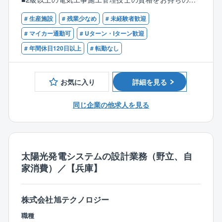
また、有給休暇の半日利用と組み合わせると更に柔軟
等）
■第二種電気工事士以上の資格をお持ちの方
な働き方も可能です。
案件の現場調査、工事に必要な資材の発注、全体的な
# 生産施設
# 残業少なめ
# 未経験者歓迎
スケジュール管理を
【歓迎】
# マイカー通勤可
# Uターン・Iターン歓迎
勤務時間例
営業担当と協力しながら進め、現場の施工管理をして
■何らかのCADを用いた経験がある方
# 年間休日120日以上
# 転勤なし
1）8:00 ～17:00（時差出勤）
いただきます。
■同業の経験をお持ちの方
2）11:00～20:00（時差出勤）
※発注業務は必要に応じて事務員にお任せできます。
3）12:00～16:00（時差出勤＋半日休暇）
※1人当たり５～６つの現場を担当いただきます。
お気に入り
詳細を見る
具体的には…
同じ企業の他求人を見る
◎営業担当、お客様、とのお打ち合わせ
◎現場管理に伴う各種資料作成
◎資材・協力会社の選定や、スケジュール調整
◎納品管理、安全管理、工事全体の進捗管理
◎電気・簡易（土木・建築）図面設計
太陽光発電システムの設計業務（野立、自
◎土木・電気工事
家消費）／【兵庫】
◎役所調査 等
■出張
株式会社旭テクノロジー
全国のエリアで2.3日程度の出張が月に3回程度発生す
職種
る場合があります。