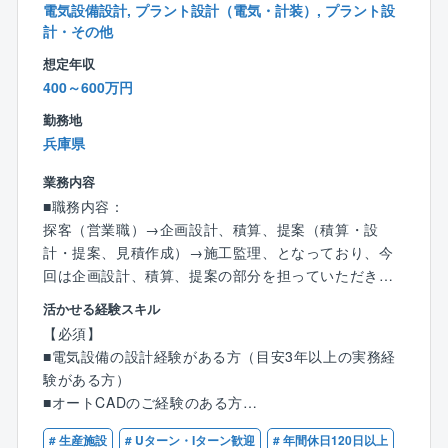
電気設備設計, プラント設計（電気・計装）, プラント設
計・その他
■このポジションのやりがい
想定年収
太陽光設備は同じものはなく、自分で監理した設備が
400～600万円
完成した時の達成感は大きいものがあります。
勤務地
■組織構成・配属環境
兵庫県
20代1名、30代5名、40代3名、50代2名、60代3名
業務内容
気兼ねなく質問相談出来る先輩方がいる職場です。
■職務内容：
現在再生可能エネルギー事業部は営業グループ、EPC
探客（営業職）→企画設計、積算、提案（積算・設
グループ、O＆Mグループの3つのチームで構成されて
計・提案、見積作成）→施工監理、となっており、今
おり、日々連携して業務に取り組んでおります。
回は企画設計、積算、提案の部分を担っていただきま
社員の年齢層も幅広く、社員同士での食事会や社員旅
す。
活かせる経験スキル
行もあるので、他部門の社員ともすぐに打ち解けられ
土地の特性にあわせて、エネルギー削減の企画提案か
【必須】
ると思います。
ら設計をお任せします。
■電気設備の設計経験がある方（目安3年以上の実務経
験がある方）
■教育制度
【具体的には】
■オートCADのご経験のある方
まずは先輩社員のOJTのもとで太陽光発電設備の施工
◎再生可能エネルギー発電システムの価値追求策の企
管理、営業との連携等を通じて現職の業務の流れや事
画立案（営業支援）
# 生産施設
# Uターン・Iターン歓迎
# 年間休日120日以上