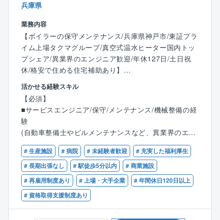
兵庫県
■提携保養所やスポーツクラブ施設を格安で利用可
ることを目指しており、すべてのステークホルダーの
皆さまにとって価値ある企業になるよう事業を展開し
業務内容
ています。
【ボイラーの保守メンテナンス/兵庫県神戸市/東証プラ
イム上場タクマグループ/真空式温水ヒーター国内トッ
【働き方】
プシェア/異業界のエンジニア歓迎/年休127日/土日祝
■残業月30～40時間程度です。
休/格安で住める住宅補助あり】
■顧客先への直行直帰可能です。
活かせる経験スキル
■納品先の稼働状況によって休日出勤可能性があります
■業務内容：
【必須】
が、振休・代休の取得が必須となります。
同社は商業施設や病院、工場等で利用されるボイラや
■サービスエンジニア/保守/メンテナンス/機械整備の経
■17時以降のお問い合わせはコールセンターにて一次対
ヒータのメーカーです。開発からメンテナンスまで対
験
応するため緊急対応は少なく、目安として拠点単位で
応しているため、顧客に寄り添った提案が可能となり
(自動車整備士やビルメンテナンスなど、異業界のエン
月1～2件となります。個人単位ではもっと少ないので
ます。同社にてボイラの保守・メンテナンスをお任せ
ジニアから転職された方が活躍中！)
ご安心ください。
します。
# 生産施設
# 病院
# 未経験者歓迎
# 充実した福利厚生
■出張:日本各地に拠点がありますので、営業所の担当
【歓迎】
# 長期出張なし
# 駅徒歩5分以内
# 商業施設
エリア内での対応が基本となります。そのため、日帰
■業務詳細：
■ボイラ等の業務関連に関する知識、資格
りが基本の働き方となりますが、大型案件で他拠点の
# 再雇用制度あり
# 上場・大手企業
# 年間休日120日以上
各種ボイラ及び周辺機器の製品内における試運転業
■普通自動車免許第一種
応援にいくなど、頻度は少ないものの泊まり出張の可
務、修理対応、顧客管理、アフターメンテナンス、更
# 資格取得支援制度あり
能性は0ではありません。
新営業等をご担当頂きます。
・メンテナンス…顧客の施設を定期的に訪問し、定期