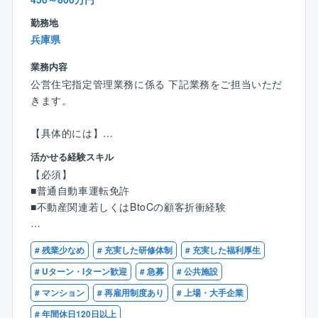
境です。
勤務地
■年収例：
兵庫県
15年目：課長／1,235万円（月収69.6万円＋賞与＋残
業代）
業務内容
13年目：係長／934万円（月収50.6万円＋賞与＋残業
公営住宅指定管理業務に係る 下記業務をご担当いただ
代）
きます。
６年目：主任／846万円（月収40.1万円＋賞与＋残業
代）
【具体的には】
①入居者管理業務：入退去手続、各種届出受理、各種
活かせる経験スキル
■福利厚生：
申請書の受理及び審査、入居者指導、入居者募集・申
【必須】
住宅手当、子ども同伴勤務制度、半日/時間単位有給休
込受付等
■普通自動車運転免許
暇制度など福利厚生の充実度向上を図り、従業員が健
②収納等管理業務：家賃徴収、敷金徴収、口座振替手
■不動産関連若しくはBtoCの顧客折衝経験
康で安心して働ける環境の整備への取り組みをより一
続き、家賃滞納督促等
層積極的、継続的に推進してまいります。
③その他管理業務：駐車場管理業務、緊急対応、団地
【歓迎】
内巡視、自治会・入居者対応等
# 残業少なめ
# 充実した研修体制
# 充実した福利厚生
・賃貸住宅管理経験
■同社の強み：
④その他所管部署での指示事項やマニュアルに則った
・賃貸不動産経営管理士、管理業務主任者、宅建
# Uターン・Iターン歓迎
# 急募
# 公共施設
低価格×良品質が同社の強みであり、独自の流通／調達
事務の実施
# マンション
# 再雇用制度あり
# 上場・大手企業
／工事を導入したことで一般的な住宅坪単価の約半分
の値段を実現しています。
【同社の魅力】
# 年間休日120日以上