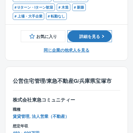
■建築施工管理技士資格
■確認申請業務のご経験
# Uターン・Iターン歓迎
# 木造
# 新築
＜図面/見積作成業務＞
# 上場・大手企業
# 転勤なし
■法及び構造チェック後の契約用図面と見積書の作成
■実行予算書の作成
お気に入り
詳細を見る
＜営業設計＞
■お客様と打合せを行い、最終図面の決定
同じ企業の他求人を見る
■図面設計業務
※年間で10棟～20棟の設計をご担当いただきます。
※お客様との打ち合わせへの同席を依頼される場合があ
ります。
公営住宅管理/東急不動産G/兵庫県宝塚市
■働き方：
株式会社東急コミュニティー
年間休日120日、残業は月20～30時間程度と働きやす
い環境が整っています。
職種
入社後の研修も徐々に充実化を図っており、育成にも
賃貸管理, 法人営業（不動産）
力をいれています。
想定年収
設計職は特に育成体制が整っており、離職率も低い環
450～600万円