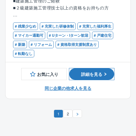
■建築施工管理のご経験
しています。地主への賃貸経営の提案を主力事業とし
築の家』と呼んでいます。
■２級建築施工管理技士以上の資格をお持ちの方
ており、アパート・マンションの賃貸事業の企画か
◎ハウスドゥ!ではお客様が購入された物件のリフォー
ら、設計・施工、入居者の募集・仲介・管理・運営ま
ムや新築建売等も手掛けています。
【歓迎】
で一貫して行う「賃貸経営受託システム」を提供して
# 残業少なめ
# 充実した研修体制
# 充実した福利厚生
■１級建築施工管理技士をお持ちの方
います。グループでは、賃貸住宅管理戸数、賃貸仲介
【その他】
# マイカー通勤可
# Uターン・Iターン歓迎
# 戸建住宅
件数、住宅供給戸数（マンションを除く）において全
同社ではインセンティブ制度を導入しております。施
国トップの実績。2021年度の売上高は1兆4，889億
# 新築
# リフォーム
# 資格取得支援制度あり
工数に応じて毎月手当があり、そのため平均より高い
円、2022年度は1兆5，830億円と順調に業績を伸ばし
年収の社員が多いです。
# 転勤なし
ており、安定した経営基盤を築いています。
【同社の魅力】
【強み】
◎年間休日112日。残業時間も少なく（月10～20時間
お気に入り
詳細を見る
住宅供給実績において国内トップ級の施工力が強み。
程度）、働き方改革も積極的に推進しており長期的に
環境に配慮した住宅の開発など新しい技術の研究・開
働ける環境が整っています。
同じ企業の他求人を見る
発に積極的に取り組んでいます。また、不動産分野に
◎上司や先輩の指導のもと、約半年間OJTで仕事を覚
おいても多様化する入居者のライフスタイルに合わせ
えて頂きますので、未経験からでも着実にステップア
た独自の取組みを進めるなど、専門性の高い高品質な
ップ頂くことが可能。
サービスを提供していることも強みの1つです。
1
2
◎時短勤務制度、成果評価制度、成績手当など福利厚
生も充実。