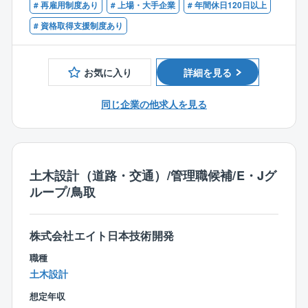
い環境がございます。◎平均勤続年数：17.8年、平均
■道路設計（予備・詳細）経験5年以上
# 再雇用制度あり
# 上場・大手企業
# 年間休日120日以上
4年より）
年齢：45.3歳
■計画段階評価など国土交通省業務の経験
# 資格取得支援制度あり
■テレワーク制度：あり。週2日を上限に利用可能。
※部署によって異なります。
■残業時間 平均30時間(同社の勤務時間は9時～17時
お気に入り
詳細を見る
です。勤務時間が8時間の企業様に当てはめると、10時
間になります。）
同じ企業の他求人を見る
【会社の特徴】
2009年6月に、建設コンサルタント会社2社（株式会社
エイトコンサルタント・日本技術開発株式会社）が経
営統合して、新たに株式会社エイト日本技術開発が誕
土木設計（道路・交通）/管理職候補/E・Jグ
生して、10年以上が経過しました。「国民の暮らしを
ループ/鳥取
支える社会資本の整備・維持管理」という建設コンサ
ルタントとしての使命を深く胸に刻み、防災・減災対
策、環境・エネルギー対策など国民が「安全・安心」
株式会社エイト日本技術開発
に暮らせる生活の基盤整備に貢献しています。また、
職種
女性活躍推進法に基づき、2020年12月10日付で「える
土木設計
ぼし」（3段階目）企業に認定され、より安心して働き
想定年収
続けられる職場環境づくりを促進しています。