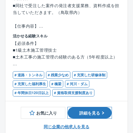
社会的意義の高い商品をつくっていくやりがいある仕
■同社で受注した案件の発注者支援業務、資料作成を担
事です。
当していただきます。（鳥取県内）
■クオリティの高い建物を生み出しています
【仕事内容】
高耐震重軽量鉄骨アパート
発注者先の事務所または弊社事業所に常駐して、
活かせる経験スキル
シェルルTPII（特許・実用新案取得）の鉄骨部材を主
◇発注された公共工事の工事関係資料作成
【必須条件】
力商品とし、様々な製品を自社工場で一貫生産してい
◇調査資料作成
■1級土木施工管理技士
る同社。
◇契約履行状況確認作業
■土木工事の施工管理の経験のある方（5年程度以上）
室内家具はもちろん、家具、造作材、システムキッチ
◇工事の品質、工程、安全対策、出来形などの管理
ン、収納家具などを幅広く生産し、質の高い建物を生
◇CADの修正等の対応業務、積算資料作成、設計図書
【歓迎】
み出しています。
の内容確認など
# 道路・トンネル
# 残業少なめ
# 充実した研修体制
■AutoCADの操作が可能な方
■Excel/Wordの操作が可能な方（表計算、文章作成et
# 充実した福利厚生
# 橋梁
# 河川・ダム
【具体的には】
c）
# 年間休日120日以上
# 資格取得支援制度あり
■発注された工事を発注者側の立場で、土木工事共通仕
■発注者支援業務での経験のある方
様書、土木工事施工管理基準及び規格値、発注図面通
りに工事受注者が工事を行っていることを確認しま
お気に入り
詳細を見る
す。
また、業務用自動車で各現場で廻り工事状況確認を致
同じ企業の他求人を見る
します。