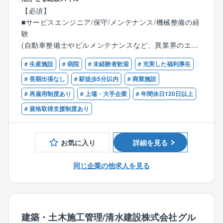
■業務内容：
います。
【必須】
同社は商業施設や病院、工場等で利用されるボイラや
■技術士の有資格者や経験豊富な社員が多く、技術力を
■サービスエンジニア/保守/メンテナンス/機械整備の経
ヒータのメーカーです。開発からメンテナンスまで対
評価され、リピート顧客が多い事が同社の特徴です。
験
応しているため、顧客に寄り添った提案が可能となり
■在籍する技術士の多さは、企業の技術力の高さの証明
(自動車整備士やビルメンテナンスなど、異業界のエン
ます。同社にてボイラの保守・メンテナンスをお任せ
に繋がる為、業務時間内での時間を確保し、先輩社員
ジニアから転職された方が活躍中！)
します。
# 生産施設
# 病院
# 未経験者歓迎
# 充実した福利厚生
が育成に携わっています。会社として資格取得をバッ
クアップする体制が整っています。
【歓迎】
# 長期出張なし
# 駅徒歩5分以内
# 商業施設
■業務詳細：
■ボイラ等の業務関連に関する知識、資格
# 再雇用制度あり
# 上場・大手企業
# 年間休日120日以上
各種ボイラ及び周辺機器の製品内における試運転業
《社風》
■普通自動車免許第一種
務、修理対応、顧客管理、アフターメンテナンス、更
# 資格取得支援制度あり
■人を大切にする社風で、社員定着率が高く長く働き易
新営業等をご担当頂きます。
い環境がございます。◎平均勤続年数：17.8年、平均
・メンテナンス…顧客の施設を定期的に訪問し、定期
年齢：45.3歳
保守や点検消耗部品の交換、ボイラ内の清掃、水質の
お気に入り
詳細を見る
チェック、訪問先は大型の施設から小規模の店頭まで
様々です。ボイラは燃料や重量別に種類が多岐にわた
同じ企業の他求人を見る
るため、高度かつ幅広い技術が身につきます。
■教育体制：
入社後は現場でのOJTや階層別教育を通して業務や製
建築・土木施工管理/清水建設株式会社グル
品について学んで頂きます。将来的には技術者と同レ