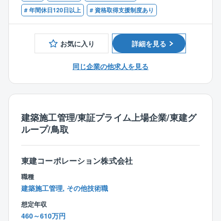
■技術士（建設部門 鉄道 鋼構造及びコンクリート）
# 年間休日120日以上
# 資格取得支援制度あり
【案件について】
■技術士（上下水道部門 上水道及び工業用水道、下水
高架橋、橋梁、線路下構造物、上下水道など
道）
お気に入り
詳細を見る
【魅力】
1.社会貢献度の高い仕事に携われる
同じ企業の他求人を見る
JR西日本グループの一員として、鉄道事業を中心とし
た社会インフラの整備や、地域活性化に関わるプロジ
ェクトに携わることができます。自分の仕事が、人々
の生活を豊かにし、地域の発展に貢献していることを
実感できるでしょう。
建築施工管理/東証プライム上場企業/東建グ
ループ/鳥取
2.幅広い専門性を活かせる
鉄道土木、建築、電気、機械、環境、情報システムな
ど、多様な専門職種があります。自分のスキルや経験
東建コーポレーション株式会社
を活かせる仕事を見つけられるだけでなく、新しい知
職種
識や技術を学ぶ機会も豊富です。
建築施工管理, その他技術職
想定年収
3.チームワークを重視した風土
460～610万円
個人の能力や経験を尊重し、チームで協力しながら目