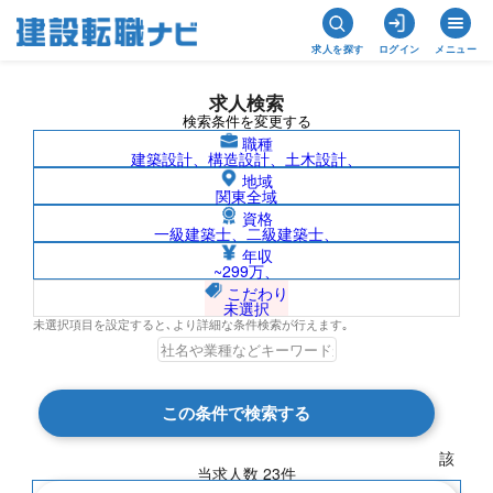
求人を探す
ログイン
メニュー
求人検索
検索条件を変更する
職種
建築設計、構造設計、土木設計、
地域
関東全域
資格
一級建築士、二級建築士、
鳥取県の求人検索結果一覧
年収
~299万、
こだわり
未選択
未選択項目を設定すると､より詳細な条件検索が行えます｡
検索結果 23 件
この条件で検索する
現在の検索条件
該
当求人数
23
件