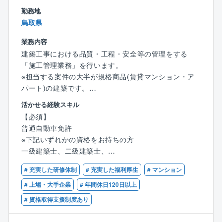
標達成を目指す風土があります。上司や先輩から積極
勤務地
的に指導を受けられる環境も整っており、自身の成長
鳥取県
を促進することができます。
業務内容
4.ワークライフバランスを実現しやすい
建築工事における品質・工程・安全等の管理をする
フレックスタイム制やテレワーク制度など、ライフス
「施工管理業務」を行います。
タイルに合わせた働き方が可能です。育児や介護と仕
※担当する案件の大半が規格商品(賃貸マンション・ア
事の両立を支援する制度も充実しており、働きやすい
パート)の建築です。
環境が整っています。
活かせる経験スキル
※全社平均残業時間 約23時間/月
【具体的には】
【必須】
▼担当する案件
普通自動車免許
5.安定した経営基盤
◎自社開発の賃貸マンション・アパート
※下記いずれかの資格をお持ちの方
JR西日本グループの一員として、安定した経営基盤を
※規格商品の建築が大半の為、経験を積む事で効率的に
一級建築士、二級建築士、
誇っています。福利厚生も充実しており、安心して働
業務を進められるようになります。
1級建築施工管理技士、2級建築施工管理技士
ける環境です。
# 充実した研修体制
# 充実した福利厚生
# マンション
▼仕事の詳細
# 上場・大手企業
# 年間休日120日以上
安全や品質、工程の管理をお任せします。
# 資格取得支援制度あり
同社独自のシステムとしてタブレット(ipad)で業務を支
援しスムーズに仕事を進められる環境を整えていま