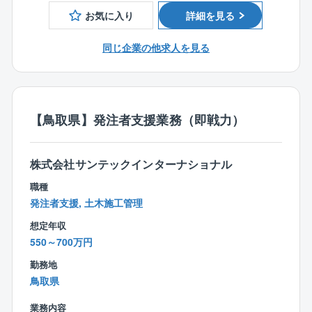
す。
お気に入り
詳細を見る
■入社後の流れ
同じ企業の他求人を見る
入社後は同社のこと、仕事の流れをまずは知って頂く
ことからスタート。
あなた自身のスキルも活かしつつ、徐々に慣れていき
ましょう！
【鳥取県】発注者支援業務（即戦力）
また、お願いする案件は規格商品の建築が大半。
同じ規格商品の建築工事を複数担当することもあるた
株式会社サンテックインターナショナル
め、経験を積み仕事に慣れていけば、効率よく業務を
進められます。
職種
発注者支援, 土木施工管理
■未来まで街に残る建物をつくっています
想定年収
何が時代に必要とされているのかを考え、商品に反映
550～700万円
している同社。
例えば高耐震やバリアフリー設計などニーズのある商
勤務地
品を創造する事でお客様から高い満足度を頂いていま
鳥取県
す。
つくりあげていくのは何十年と地図に残る建物。
業務内容