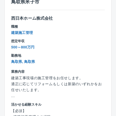
鳥取県米子市
■中途入社が100％！入社年度は関係ありません。今ま
での経験を生かせる職場です。
■半期ごとの目標項目に基づき評価を実施。評価の基準
西日本ホーム株式会社
も明確で頑張り次第で昇給や昇格も実現できます。
職種
■ワークライフバランス良好！：
建築施工管理
基本的に遅くても終業は19時頃で、「効率よく」「正
確に」を実現するために業務はシステム化されていま
想定年収
す。
500～800万円
週休2日制で休みもしっかり取れてメリハリを付けて働
勤務地
けます！
鳥取県, 鳥取県
フレックスタイムのためその日のスケジュールに合わ
せて勤務時間を柔軟に変更できます。月平均残業時
業務内容
間：20時間程度で働きやすさ◎！
建築工事現場の施工管理をお任せします。
■定年後も再雇用制度にて引き続き勤務可能。
適正に応じてリフォームもしくは新築のいずれかをお
任せいたします。
【概要・特徴】
【詳細】
活かせる経験スキル
東証プライム上場、建物の建設も手がける不動産会
◎増改築プラザでは住まいをよみがえらせる様々なお
【必須】
社。東京都港区に本社を置き、全国に約200支店を展開
手伝いを行い、得意とするリノベーションを『再生新