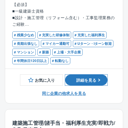
【必須】
【具体的には】
■一級建築士資格
■建築現場で設計図書、各種基準等と施工建物を照合し
■設計・施工管理（リフォーム含む）・工事監理業務の
必要品質が確保されているかの検査
ご経験
■検査に関連する書類等の確認
■普通自動車運転免許
# 残業少なめ
# 充実した研修体制
# 充実した福利厚生
# 長期出張なし
# マイカー通勤可
# Uターン・Iターン歓迎
〈ここがポイント！〉
# マンション
# 新築
# 上場・大手企業
■現在、同社では工事監理業務を専従で行う組織として
監理センターを設けており、約140名が業務に従事して
# 年間休日120日以上
# 転勤なし
おります。
■工事監理の経験が浅い方には、管理職および経験豊富
な社員が一定期間同行して業務習得をサポートさせて
お気に入り
詳細を見る
いただきます。
■建設現場へ移動するために専用の社用車を貸与いたし
同じ企業の他求人を見る
ます。これにより、支店に出勤してから建設現場に向
かうことも、自宅から直行直帰することもでき、効率
的な働き方をご自身で選ぶことができます。
※社用車での直行直帰はご自宅に駐車場が確保できる
建築施工管理/諸手当・福利厚生充実/即戦力/
場合となります。