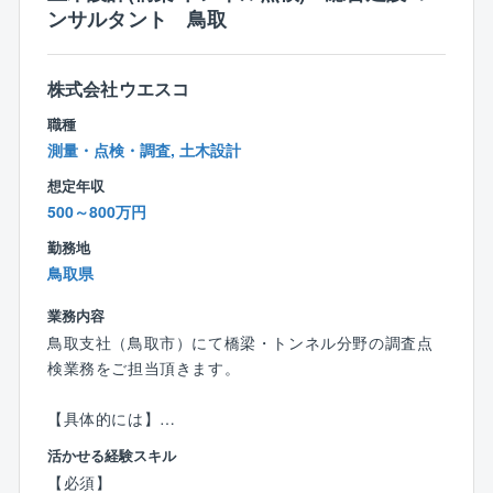
LIXIL秋のリフォームコンテストでは２年連続日本一に
ンサルタント 鳥取
なるなど、地域のお客様に高いご指示を頂いていま
す。
後期高齢者の方も勤務いただくなど、定年後も技能を
株式会社ウエスコ
生かして継続勤務可能な会社です。
職種
経営理念を通じて業者様も大切にして目の前の利益よ
測量・点検・調査, 土木設計
り永続を目指す企業です。
想定年収
500～800万円
勤務地
鳥取県
業務内容
鳥取支社（鳥取市）にて橋梁・トンネル分野の調査点
検業務をご担当頂きます。
【具体的には】
国及び地方自治体の橋梁分野の調査点検業務に従事い
活かせる経験スキル
ただきます。
【必須】