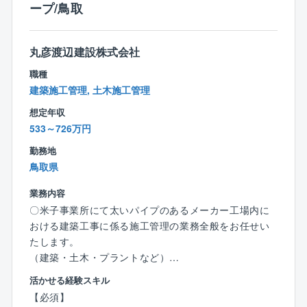
ープ/鳥取
ベルの知識を身に着けることができます。
【同社の魅力】
丸彦渡辺建設株式会社
業界シェアトップクラス：同社はボイラ業界でトップ
職種
クラスのシェアを有しております。
建築施工管理, 土木施工管理
また全国に拠点を設けており、より顧客の近くでニー
ズに応えられるような体制を築いております。
想定年収
製造から販売までボイラに関するあらゆる事業を手掛
533～726万円
けており、人々の生活に必要不可欠な熱エネルギー、
勤務地
生活の基盤を支える事業をして手掛けております。
鳥取県
また、同社は民生熱エネルギー分野でトップ企業とな
ることを目指しており、すべてのステークホルダーの
業務内容
皆さまにとって価値ある企業になるよう事業を展開し
〇米子事業所にて太いパイプのあるメーカー工場内に
ています。
おける建築工事に係る施工管理の業務全般をお任せい
たします。
【働き方】
（建築・土木・プラントなど）
■残業月30～40時間程度です。
活かせる経験スキル
■顧客先への直行直帰可能です。
【具体的に】
【必須】
■納品先の稼働状況によって休日出勤可能性があります
・スケジュール管理