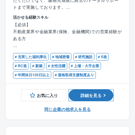
だくだけでなく、建物完成後に経営のトータルサポー
トまで実施しております。
活かせる経験スキル
【詳細】
【必須】
〇土地活用のニーズやお悩みのあるお客様に対し、賃
不動産業界や金融業界(保険、金融機関)での営業経験が
貸住宅（アパートや中高層マンション）経営により、
ある方
資産価値を高めていただくための事業をご提案してい
ただきます。※価格帯は数千万～2億程／1物件
【歓迎】
〇事業の提案時には、ニーズと資産状況を踏まえたコ
# 充実した福利厚生
# 地域密着
# 研究施設
# S造
不動産や金融に関する資格(宅地建物取引士やファイナ
ンサルティング営業を実施します。※不動産業界の経験
ンシャルプランナー等)
# RC造
# 新築
# 女性活躍
# 上場・大手企業
に留まらず、金融業界での経験や知識を活かしていた
# 年間休日120日以上
# 資格取得支援制度あり
だける環境がございます。
〇金融機関や税理士等からの紹介や、同社で過去物件
を建てていただいたオーナーからの依頼、テレアポ等
お気に入り
詳細を見る
の新規営業等を通じて商談機会を創出し、受注に繋げ
ていただきます。
同じ企業の他求人を見る
〇受注物件の粗利ベースでインセンティブの支給もあ
ります。成果に対してしっかりと還元される環境が整
っています。