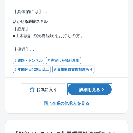
【具体的には】
道路・橋梁分野の設計業務に従事いただきます。
活かせる経験スキル
・道路設計：円滑な道路交通を確保するための設計を
【必須】
行います。
■土木設計の実務経験をお持ちの方。
・防災設計：国土強靱化に向けた防災・減災の取り組
みとして、設計を行います。
【優遇】
・電線共同溝設計：電線共同溝の設計を行います。
■道路分野の設計経験をお持ちの方。
・道路施設の調査・設計：既存施設の長寿命化のた
# 道路・トンネル
# 充実した福利厚生
■技術士（道路・鋼構造及びコンクリート）・RCCM
め、調査・設計を行います。
（道路・鋼構造及びコンクリート）の資格をお持ちの
# 年間休日120日以上
# 資格取得支援制度あり
※最新技術である3次元測量データを用いて、リアルな
方。
道路空間を再現し、地域住民との合意形成や施工に活
用しています。
お気に入り
詳細を見る
※使用ソフト：V-Nas、AutoCAD、各種3次元CAD
同じ企業の他求人を見る
案件詳細
・元請け：下請け＝ ほぼ100％： 0％
・主な受注先：国、都府県、市町村
・近年同社で力を入れている案件：道路設計、電線共