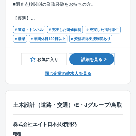
・現場管理業務：現地での安全管理や作業管理、工程
■調査点検関係の業務経験をお持ちの方。
管理（実際の点検作業は協力会社が実施する）
・作業計画書の作成
【優遇】
・点検結果の確認、チェック、とりまとめ
■道路橋点検士の資格をお持ちの方
・発注者との協議は基本的になし、管理技術者に同行
# 道路・トンネル
# 充実した研修体制
# 充実した福利厚生
■技術士（道路・鋼構造及びコンクリート）
することはあり
■RCCM（道路・鋼構造及びコンクリート）の資格をお
# 橋梁
# 年間休日120日以上
# 資格取得支援制度あり
・遠方への出張あり、ただし、個事情による配慮が可
持ちの方。
能
・夜間作業は、規制状況や緊急点検により発生するケ
お気に入り
詳細を見る
ースもある（ほぼなし）
同じ企業の他求人を見る
■業務内容：主に橋梁分野の調査点検に関わる業務を行
っていただきます。
AIやクラウドなどDXの活用により、作業の効率化を進
め、ワークライフバランスにも寄与しています。
土木設計（道路・交通）/E・Jグループ/鳥取
【受注元】官公庁案件：9割（うち3割が国、7割が県や
市町村）
【担当案件】同時進行で２，３業務を担当していただ
株式会社エイト日本技術開発
きます。
基本的に1案件を複数名でご担当いただきます。
職種