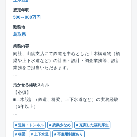
【仕事のポイント、魅力】
想定年収
★官公庁と施工会社の橋渡しがミッション★
500～800万円
工事管理・品質管理を中心に施工計画など各種資料作
成を担い、官公庁サイドの業務をサポートします。
勤務地
発注者の立場から工事管理を行う、公共性が高く・や
鳥取県
りがいある業務です。
業務内容
★充実した研修システム★
同社、山陰支店にて鉄道を中心とした土木構造物（橋
Web上でBIM/CIM研修や、CAD等業務に必要なソフト
梁や上下水道など）の計画・設計・調査業務等、設計
の研修を行っています。
業務をご担当いただきます。
経験が浅い方、施工管理からのキャリアチェンジを希
望される方でも安心して業務に取り組める環境です。
【具体的には】
活かせる経験スキル
・現地調査
【必須】
・打ち合わせ
■土木設計（鉄道、橋梁、上下水道など）の実務経験
・基本設計
（5年以上）
・実地設計
・納品
【歓迎】
# 道路・トンネル
# 残業少なめ
# 充実した福利厚生
■RCCM（鉄道、鋼構造及びコンクリート、上水道及び
※一連の流れをご対応いただくことになります。
工業用水道、下水道）
# 橋梁
# 上下水道
# 再雇用制度あり