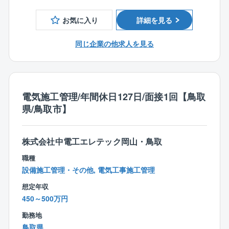
■テレワーク制度：あり。週2日を上限に利用可能。
お気に入り
詳細を見る
※部署によって異なります。
■残業時間 平均30時間(同社の勤務時間は9時～17時
同じ企業の他求人を見る
です。勤務時間が8時間の企業様に当てはめると、10時
間になります。）
【会社の特徴】
2009年6月に、建設コンサルタント会社2社（株式会社
電気施工管理/年間休日127日/面接1回【鳥取
エイトコンサルタント・日本技術開発株式会社）が経
県/鳥取市】
営統合して、新たに株式会社エイト日本技術開発が誕
生して、10年以上が経過しました。「国民の暮らしを
支える社会資本の整備・維持管理」という建設コンサ
株式会社中電工エレテック岡山・鳥取
ルタントとしての使命を深く胸に刻み、防災・減災対
職種
策、環境・エネルギー対策など国民が「安全・安心」
設備施工管理・その他, 電気工事施工管理
に暮らせる生活の基盤整備に貢献しています。また、
想定年収
女性活躍推進法に基づき、2020年12月10日付で「える
450～500万円
ぼし」（3段階目）企業に認定され、より安心して働き
続けられる職場環境づくりを促進しています。
勤務地
鳥取県