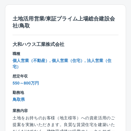
仕事が偏る状況です。
働き方の平準化を目指した増員採用です。
■年間休日127日。完全週休2日制で休みが充実してい
土地活用営業/東証プライム上場総合建設会
ます！
社/鳥取
■モデル年収は、30歳で600万。40歳で700万。50歳で
800万です。
賞与平均6カ月分と、福利厚生も充実しています。
大和ハウス工業株式会社
職種
個人営業（不動産）, 個人営業（住宅）, 法人営業（住
宅）
想定年収
550～800万円
勤務地
鳥取県
業務内容
土地をお持ちのお客様（地主様等）への資産活用のご
提案を実施いただきます。良質な賃貸住宅を建築いた