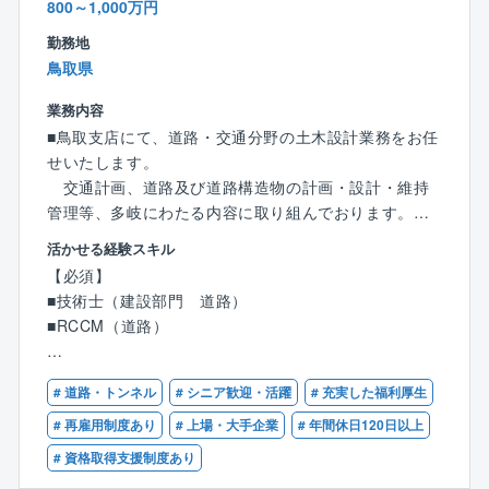
800～1,000万円
■社風
勤務地
創立から60年以上、地域に密着したローカルなものか
鳥取県
ら、グローバルな事業までを網羅しています。
自ら手を挙げた方は積極的に登用してもらえる風土が
業務内容
あり、意欲のある方はどんどん成長できる環境です。
■鳥取支店にて、道路・交通分野の土木設計業務をお任
せいたします。
■自己研鑽ができる環境
交通計画、道路及び道路構造物の計画・設計・維持
同社は技術職の人数が8割以上を占めており、技術を売
管理等、多岐にわたる内容に取り組んでおります。
りにしている企業です。
【具体的には】
活かせる経験スキル
自己研鑽については自身が望めば多くの機会を利用し
〇道路・交通施設等に関する調査・計画・設計、道路
【必須】
て自己を成長させることができます。
交通計画など
■技術士（建設部門 道路）
専門分野への論文投稿をしたり、業務に関連する学会
〇上記に付帯する業務全般
■RCCM（道路）
に出席したり、講演会・セミナーに出て知見を深めた
※マネジメント業務も携わっていただく可能性がござい
りしています。
ます。
【歓迎】
# 道路・トンネル
# シニア歓迎・活躍
# 充実した福利厚生
■道路設計（予備・詳細）経験5年以上
人員構成：社員数（全社）1051名（技術系8割 ／事務
【魅力ポイント】
■計画段階評価など国土交通省業務の経験
# 再雇用制度あり
# 上場・大手企業
# 年間休日120日以上
系2割）
■建設コンサルタント売上ランキング8位（日経コンス
# 資格取得支援制度あり
トラクション 建設コンサルタント決算ランキング202
4年より）