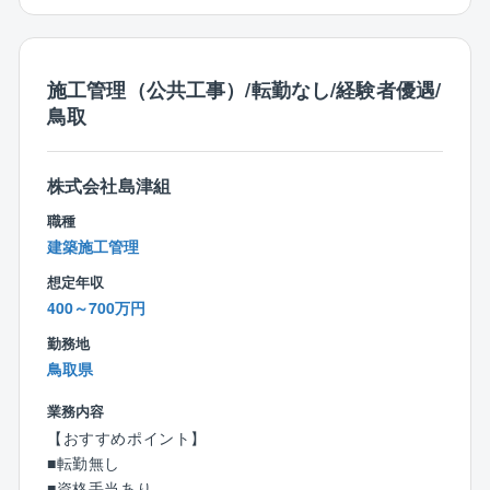
■資料整理業務は、積算資料作成、設計業務発注に関す
る資料作成、設計業務の進捗管理、関係官署等の協議
資料作成補助などを行ないます。
■調査設計資料作成業務では、工事発注図面修正作業、
施工管理（公共工事）/転勤なし/経験者優遇/
調査資料の取りまとめ、関係機関との資料作成など行
鳥取
ないます。
【工事実績】
株式会社島津組
宮ヶ瀬ダム、高崎河川国道、横浜国道、千葉国道 そ
職種
の他多数
建築施工管理
想定年収
■55歳以上の方の雇用形態は契約社員となります。
400～700万円
勤務地
鳥取県
業務内容
【おすすめポイント】
■転勤無し
■資格手当あり