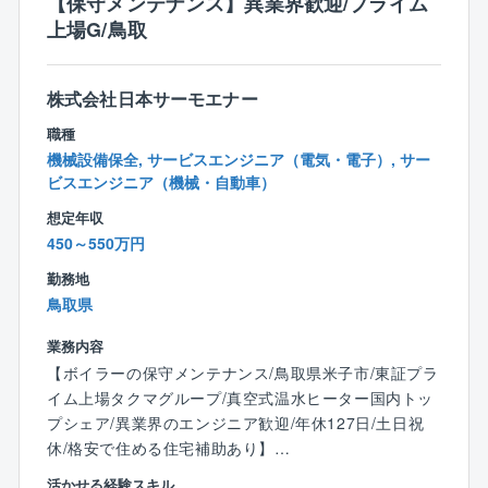
【保守メンテナンス】異業界歓迎/プライム
同溝設計、防災設計、包括管理
上場G/鳥取
・直近の実績：道路設計、電線共同溝設計、能登半島
地震災害復旧
株式会社日本サーモエナー
案件詳細
・元請け：下請け＝ ほぼ100％： 0％
職種
・主な受注先：国、都府県、市町村
機械設備保全, サービスエンジニア（電気・電子）, サー
・近年同社で力を入れている案件：橋梁設計、橋梁点
ビスエンジニア（機械・自動車）
検・補修、長寿命化計画、包括管理
想定年収
・直近の実績：橋梁設計、橋梁点検・補修、長寿命化
450～550万円
計画、能登半島地震災害復旧
勤務地
鳥取県
【同社の特徴】
■無借金経営、自己資本率75％越えの安定した経営基盤
業務内容
を誇り、既存事業だけではなく、施設運営等の新規事
【ボイラーの保守メンテナンス/鳥取県米子市/東証プラ
業にも積極的に挑戦し、安定と成長投資の両軸の経営
イム上場タクマグループ/真空式温水ヒーター国内トッ
を行っております。
プシェア/異業界のエンジニア歓迎/年休127日/土日祝
■同社の主要顧客は官公庁（国、地方自治体等）です
休/格安で住める住宅補助あり】
が、特に創業から西日本エリア（中四国～九州）では
多くの実績を有している為、安定して案件獲得をして
活かせる経験スキル