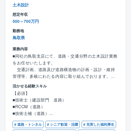
土木設計
【同社の特徴】
想定年収
■無借金経営、自己資本率75％越えの安定した経営基盤
500～700万円
を誇り、既存事業だけではなく、施設運営等の新規事
業にも積極的に挑戦し、安定と成長投資の両軸の経営
勤務地
を行っております。
鳥取県
■同社の主要顧客は官公庁（国、地方自治体等）です
業務内容
が、特に創業から西日本エリア（中四国～九州）では
■同社の鳥取支店にて、道路・交通分野の土木設計業務
多くの実績を有している為、安定して案件獲得をして
をお任せいたします。
います。
交通計画、道路及び道路構造物の計画・設計・維持
■技術士の有資格者や経験豊富な社員が多く、技術力を
管理等、多岐にわたる内容に取り組んでおります。
評価され、リピート顧客が多い事が同社の特徴です。
【具体的には】
■在籍する技術士の多さは、企業の技術力の高さの証明
活かせる経験スキル
〇道路・交通施設等に関する調査・計画・設計、道路
に繋がる為、業務時間内での時間を確保し、先輩社員
【必須】
交通計画など
が育成に携わっています。会社として資格取得をバッ
■技術士（建設部門 道路）
〇上記に付帯する業務全般
クアップする体制が整っています。
■RCCM（道路）
■技術士補（道路）
【魅力ポイント】
《社風》
■建設コンサルタント売上ランキング8位（日経コンス
# 道路・トンネル
# シニア歓迎・活躍
# 充実した福利厚生
■人を大切にする社風で、社員定着率が高く長く働き易
【歓迎】
トラクション 建設コンサルタント決算ランキング202