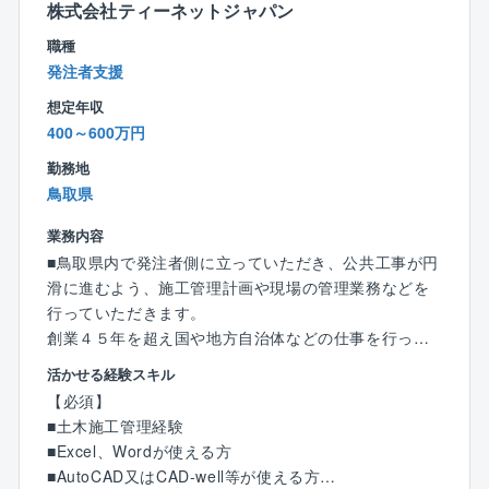
す。
株式会社ティーネットジャパン
す。
職種
そういったお客様の要望に対して、多様な技術・製品
【組織構成】
発注者支援
を用いた『トータルエンジニアリング』ができ、お客
・当該部門は2名で構成されており、所長1名、技術職
様の要望に沿った最良のものを提案できる強みがあり
想定年収
員1名で構成されております。（50代）
ます。
400～600万円
【魅力ポイント】
勤務地
・清水建設株式会社のグループ企業
鳥取県
・創業100年超の老舗企業
・女性技術者の採用に力を入れており、幅広い女性の
業務内容
活躍環境がございます。
■鳥取県内で発注者側に立っていただき、公共工事が円
・資格取得支援体制充実
滑に進むよう、施工管理計画や現場の管理業務などを
・研修・育成制度充実
行っていただきます。
創業４５年を超え国や地方自治体などの仕事を行って
【同社に関して】
いる信頼ある企業です。河川・道路等の社会資本の整
活かせる経験スキル
・同社の技術者は、知識や技能だけではなく、コミュ
備、維持を目的とする技術力を提供しています。
【必須】
ニケーションや創造性などのヒューマンスキルを重視
■土木施工管理経験
しています。
【具体的には】
■Excel、Wordが使える方
お客様の夢の一つ一つを大切にし、それぞれ希望を
官公庁からの依頼を受けた発注者への支援業務に従事
■AutoCAD又はCAD-well等が使える方
叶える誠実な施工を実現できる技術者を育成していま
します。