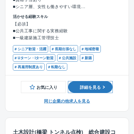
■シニア層、女性も働きやすい環境
■U/Iターン歓迎
活かせる経験スキル
【必須】
同社にて公共工事（主に公共施設）等の現場管理をお
■公共工事に関する実務経験
願いします。
■一級建築施工管理技士
担当いただく案件：クリニック、店舗、学校、工場等
# シニア歓迎・活躍
# 長期出張なし
# 地域密着
＜具体的な業務内容＞
# Uターン・Iターン歓迎
# 公共施設
# 新築
■公共工事受注関連事務
# 再雇用制度あり
# 転勤なし
現場での打ち合わせから工事の着手、竣工、
資材の調達業者への発注、手配など、工程の管理
お気に入り
詳細を見る
＜同社について＞
同じ企業の他求人を見る
住宅から不動産まで、お客様に「住まいに関するお困
りごとをワンストップで対応する」サービスを提供し
ています。
社員の約半数が女性で、笑顔と活気にあふれる会社で
す。
土木設計(橋梁 トンネル点検) 総合建設コ