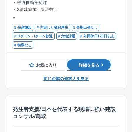
・普通自動車免許
が、振休・代休の取得が必須となります。
・工程管理
・2級建築施工管理技士
■17時以降のお問い合わせはコールセンターにて一次対
・安全管理
応するため緊急対応は少なく、目安として拠点単位で
・品質管理
【歓迎】
月1～2件となります。個人単位ではもっと少ないので
・原価管理
# 生産施設
# 充実した福利厚生
# 長期出張なし
・1級建築施工管理技士
ご安心ください。
・資材管理
# Uターン・Iターン歓迎
# 女性活躍
# 年間休日120日以上
■出張:日本各地に拠点がありますので、営業所の担当
・作業日報作成
エリア内での対応が基本となります。そのため、日帰
# 転勤なし
・報告業務
りが基本の働き方となりますが、大型案件で他拠点の
・各種申請書類の作成
応援にいくなど、頻度は少ないものの泊まり出張の可
能性は0ではありません。
お気に入り
詳細を見る
【エリア】
・基本的に米子事業所にて太いパイプのあるメーカー
【同社について】
同じ企業の他求人を見る
工場内での勤務となります。
日本の2大人気テーマパークやホテル、病院や老人介護
※まれに中国エリア全般に出張の可能性がございます。
施設、自動車や食品を製造する工場、町のクリーニン
グ屋さんやお豆腐屋さん、新幹線や護衛艦まで、あら
【案件について】
ゆる業種のお客様でお使いいただいているボイラを主
・製紙関連の土木工事の割合が高いです。
発注者支援/日本を代表する現場に強い建設
力製品としているメーカーです。
コンサル/鳥取
真空式温水ヒーターにおいて国内トップシェアを実現
【入社後の流れ】
しております。ボイラの種類は豊富にありますが、熱
・中途入社のため原則入社後すぐ現場配属となりま
エネルギーの利用方法もお客様によってさまざまで