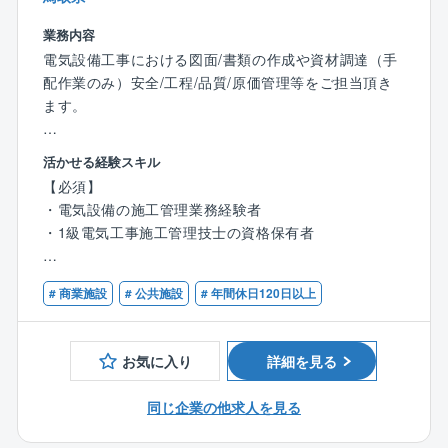
■社風
創立から60年以上、地域に密着したローカルなものか
業務内容
ら、グローバルな事業までを網羅しています。
電気設備工事における図面/書類の作成や資材調達（手
自ら手を挙げた方は積極的に登用してもらえる風土が
配作業のみ）安全/工程/品質/原価管理等をご担当頂き
あり、意欲のある方はどんどん成長できる環境です。
ます。
■自己研鑽ができる環境
～高い信頼性と高度な設計施工技術を有する優良企業
活かせる経験スキル
同社は技術職の人数が8割以上を占めており、技術を売
～
【必須】
りにしている企業です。
■プライム市場企業である中電工のグループ企業とし
・電気設備の施工管理業務経験者
自己研鑽については自身が望めば多くの機会を利用し
て、公共・民間の電気設備工事を幅広く手掛けており
・1級電気工事施工管理技士の資格保有者
て自己を成長させることができます。
ます。
専門分野への論文投稿をしたり、業務に関連する学会
■学校や警察署などの公共案件も多く、工事先は県内案
【歓迎スキル】
に出席したり、講演会・セミナーに出て知見を深めた
件を中心としてお りますので、出張はほとんどなく、
# 商業施設
# 公共施設
# 年間休日120日以上
・コミュニケーションスキル
りしています。
仕事量も安定しております。
・CAD・PCの操作スキル
■年間1～3件程度施工管理に従事、通常は1件のみ受け
人員構成：社員数（全社）1051名（技術系8割 ／事務
持ち（多くて3件）
お気に入り
詳細を見る
系2割）
～直近10年間の社員定着率90%！ざっくばらんで穏や
かな社風です～
同じ企業の他求人を見る
■平均残業時間25時間。しかし、繁忙期にはどうしても