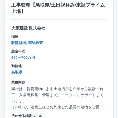
工事監理【鳥取県/土日祝休み/東証プライム
【特徴】
上場】
■中途社員の方も多く在籍しており、新卒中途関係なく
公平な評価制度を定めています。
■平均年収は863万円！平均の残業時間は30時間程度と
大東建託株式会社
待遇並びにワークライフバランスの改善も図れます。
職種
■部署ごとに分かれてはいますが、部門としては幅広い
設計監理, 確認検査
対象物を扱っている為、様々な建築物に携わるチャン
想定年収
スも有ります！
450～700万円
勤務地
鳥取県
業務内容
同社は、賃貸建物による土地活用を企画から設計・施
工・入居者募集・管理まで、トータルにサポートして
います。
その中で、建築主様とお約束した品質の建物をご提供
するための「工事監理」業務をお任せいたします。
活かせる経験スキル