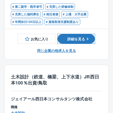
※未経験でも意欲のある方歓迎します
す。
国土交通省や農林水産省、自治体など、各エリアの官
# 第二新卒・既卒者可
# 充実した研修体制
■1級または2級土木施工管理技士
特に実績のある分譲マンションの施工では、購入さ
公庁が進めるプロジェクトに発注者側の立場で発注者
■普通自動車運転免許
# 充実した福利厚生
# 発注者側
# 上場・大手企業
れた方の個別の要望の一つ一つに、図面の変更から材
支援業務に参加頂きます。
# 年間休日120日以上
# 資格取得支援制度あり
料の提案など臨機応変に対応しています。
◆工事の施工状況の監督補助業務、積算技術業務
【歓迎】
◆各関係機関との協議・調整に必要な資料作成業務
■発注者支援業務経験（国交省案件）
◆調査・設計・予算要求・事業計画等の資料作成
■国、県等の大規模工事の元請経験
お気に入り
詳細を見る
※上記ご希望職種を考慮しつつ、過去のスキルや経験を
同じ企業の他求人を見る
もとに業務をお任せしていきます。
※仮に遠方の案件を担当する場合は、借り上げ住宅をご
用意いたしますので、ご安心ください。
※担当する案件は、全国にある道路や河川、橋梁、トン
ネルなど。2～3人のチームで1つの案件を担当していき
土木設計（鉄道、橋梁、上下水道）JR西日
ます。
本100％出資/鳥取
期間は年度単位（1年～2年）。
※契約社員での採用になりますが、正社員雇用制度がご
ざいます。
ジェイアール西日本コンサルタンツ株式会社
職種
土木設計