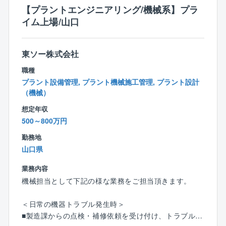
国四国支店の管轄は中国5県+四国4県になります。ま
【プラントエンジニアリング/機械系】プラ
た、基本的には発注者の事業所での就業となります
イム上場/山口
が、ご自宅から通える現場のアサインやご家庭の事情
等も考慮し、無理な出張は基本発生しません。
東ソー株式会社
■働き方について：
職種
官公庁からの依頼がメインの為、土日祝はお休み、平
プラント設備管理, プラント機械施工管理, プラント設計
均残業時間も16.3時間と無理なく働けます。その他住
（機械）
宅手当や家族手当等、福利厚生が充実しており、長く
想定年収
働ける環境を整えています。
500～800万円
■組織構成：中途入社が6割程度となっており、元ゼネ
勤務地
コンや元施工管理の経験者が多いです。
山口県
業務内容
機械担当として下記の様な業務をご担当頂きます。
＜日常の機器トラブル発生時＞
■製造課からの点検・補修依頼を受け付け、トラブル内