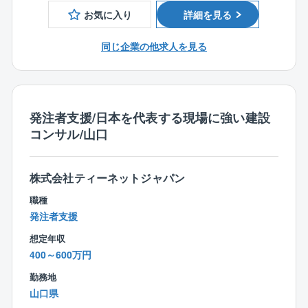
ムの実現に向けた自動走用の地図の試作構築に関する
む）いたします。
お気に入り
詳細を見る
業務を内閣府から受託するなど、国を挙げた自動走行
真の現場実務を身につけたい方をお待ちしています。
の取組に参加しています。
同じ企業の他求人を見る
【同社の魅力】
【世界117カ国に事業展開するグローバル企業】
■急成長を続けている再生可能エネルギーの開発企業で
同社は、日本を含めアメリカ、ヨーロッパ、東南アジ
す。
アなど世界117カ国に展開しております。世界には、ま
■再生可能エネルギー発電施設の企画/開発、EPC（設
だまだ国家の発展に欠かせない精巧な地図を持たない
発注者支援/日本を代表する現場に強い建設
計/調達/建設）、O&M（運営/保守管理）などを全国で
国がたくさんあり、防災や農業・林業計画、インフラ
コンサル/山口
行っています。
整備などのベースとなる国土基本図を作成しておりま
■技術者の教育も制度を整えており、アカデミーを開設
す。
して新卒、若手含めた全社員のスキルアップに精力的
株式会社ティーネットジャパン
に取り組んでいます。
職種
※フレックスタイム制有り
発注者支援
【働き方】
想定年収
■年間休日120日
400～600万円
■日勤のみ
勤務地
■残業平均10～20時間
山口県
■定年65歳 等、ワークライフバランスを整えて就業が