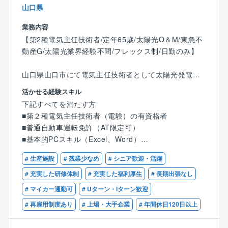
山口県
ルニア大学等の学識者をお招きしています。
手厚い教育体制がある為、異業界から入社した社員が
業務内容
多数活躍しています。
【第2種電気主任技術者/定年65歳/太陽光O＆M/東急不
動産G/太陽光業界経験不問/フレックス制/日勤のみ】
【働く環境】
・土日祝休み、毎週ノー残業デーあり、在宅勤務も週2
山口県山口市にて電気主任技術者として太陽光発電所
～3回実施、男性育休取得実績あり
の保守管理（O＆M）業務をご担当いただきます。
・豊富なキャリアパスあり（内閣府やJAXAへ出向実
活かせる経験スキル
績）
下記すべてを満たす方
【具体的な業務】
・充実の福利厚生（住宅手当、寮社宅、資格取得支
■第２種電気主任技術者（電験）の有資格者
■計画策定（年間維持管理計画や長期修繕計画など）
援、大手福利厚生サービスに加入）
■普通自動車運転免許（AT限定可）
■巡回点検、障害対応、緊急時対応、除草/除雪、軽作
■基本的PCスキル（Excel、Word）
業
【同社について】
※太陽光発電所での実務経験は不問です。
■点検業務（絶縁抵抗測定/接地抵抗測定/保護継電器試
# 生産施設
# 残業少なめ
# シニア歓迎・活躍
・世界最高水準の空間活用技術
験など）
宇宙から地上（水中）まで最新の機材を活用して空間
# 充実した研修体制
# 充実した福利厚生
# 長期出張なし
■遠隔監視
情報を収集。分析やサービス提供までをワンストップ
# マイカー通勤可
# Uターン・Iターン歓迎
■報告書作成（点検報告書、月次報告書など）
で行っております。
など
# 再雇用制度あり
# 上場・大手企業
# 年間休日120日以上
※活用事例：自動車の自動運転を実現させるためにも同
社は大きく貢献しております。同社は自動走行システ
同社では理論から実務まで教育（特高の年次点検も含