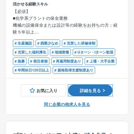
容を確認・理解した上で外部の施工業者に対し、安
活かせる経験スキル
全・作業指示
【必須】
■現場作業の立ち合いや作業結果の確認
■化学系プラントの保全業務
機械の設備保全または設計等の経験をお持ちの方：経
＜年次の定期修理時＞
験５年以上
■工事の計画立案、見積もりの作成、業者の査定・発注
■工事には現場監督として立ち合い、安全・作業指示を
# 生産施設
# 残業少なめ
# 充実した研修体制
出し、機器の状態・施工を確認、検収
【歓迎】下記の資格をお持ちの方は優遇します
# 充実した福利厚生
# 地域密着
# Uターン・Iターン歓迎
■高圧ガス製造保安責任者免状
# 急募
# 発注者側
# 再雇用制度あり
# 上場・大手企業
＜スタッフ業務＞
■エネルギー管理士
■新技術の調査、導入、重大トラブルの調査解析、機器
# 年間休日120日以上
# 資格取得支援制度あり
■非破壊検査技術者
診断、投資計画管理、修繕費計画管理、基準管理、建
■機械保全技能士
設対応、海外ジョブ支援 、高圧ガス認定業務など
■JPI設備維持管理士
お気に入り
詳細を見る
■設備等リスクマネジメント技術者
※基本的には日勤・常駐型の仕事となり、夜勤はありま
■技術士
せん。
同じ企業の他求人を見る
※残業月平均20ｈ程度（遅くとも20時まで）
※敷地内は社用車で移動する場合もございます
【事業所について】