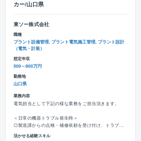
カー/山口県
■アジア最大級のプラント設備を保有
■敷地面積は、東京ドーム約65個分！
■ビニル・イソシアネート・チェーンをはじめ、コモデ
東ソー株式会社
ィティとスペシャリティが融合した、東ソー発祥の主
職種
要生産拠点
プラント設備管理, プラント電気施工管理, プラント設計
■単一工場としては日本最大級の敷地、電力会社並みの
（電気・計装）
発電能力、大型船舶が接岸できる港湾設備など、世界
トップレベルのインフラを有します
想定年収
500～800万円
勤務地
山口県
業務内容
電気担当として下記の様な業務をご担当頂きます。
＜日常の機器トラブル発生時＞
◎製造課からの点検・補修依頼を受け付け、トラブル
内容を確認・理解した上で外部の施工業者に対し、安
活かせる経験スキル
全・作業指示