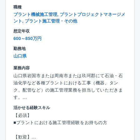
有休取得率77．48％（2024年度）
職種
プラント機械施工管理, プラントプロジェクトマネージメ
【やりがい】
ント, プラント施工管理・その他
受注の約80％がエンドユーザー様からの直接発注で
想定年収
す。お客様の要望を直接聞きながら、元請けとしての
600～850万円
責任ある立場で、案件を差配することができます。空
勤務地
調/冷蔵の業界において設備のエンジニアリングから、
山口県
メンテナンスまでを行っている企業はごく少数で同社
で扱う設備は、大型のものや難度が高いものが多くあ
業務内容
りますが、経験していればどこへ行っても通用するほ
山口県岩国市または周南市または玖珂郡にて石油・石
どのスキルアップにも繋がります。
油化学など各種プラントにおける工事（機器、タン
ク、配管など）の施工管理業務を担当していただきま
【同社の特徴】
す。
電機・機械・医薬・化学・食品メーカーなどを中心に
事業展開。取引先のほとんどを大手企業が占めます。
活かせる経験スキル
■業務内容
空調にとどまらず、冷凍設備、クリーンルーム、環境
【必須】
プラントにおける日常的な補修工事、定期的な大規模
対応等のシステム開発・設計・施工・システムメンテ
■プラントにおける施工管理経験をお持ちの方
修繕工事、改良工事、新設工事などがスムーズに納期
ナンスも実施。-40℃～+80℃の過酷な温度環境を創り
通りに終了するように施工管理を行なっていただきま
出す耐久試験室の精密空調、冷媒制御技術を応用した
【歓迎】