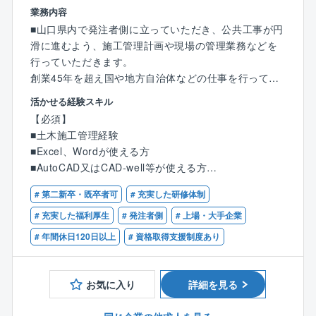
可能です！
業務内容
■山口県内で発注者側に立っていただき、公共工事が円
滑に進むよう、施工管理計画や現場の管理業務などを
行っていただきます。
創業45年を超え国や地方自治体などの仕事を行ってい
る信頼ある企業です。河川・道路等の社会資本の整
活かせる経験スキル
備、維持を目的とする技術力を提供しています。
【必須】
■土木施工管理経験
【具体的には】
■Excel、Wordが使える方
官公庁からの依頼を受けた発注者への支援業務に従事
■AutoCAD又はCAD-well等が使える方
します。
※未経験でも意欲のある方歓迎します
国土交通省や農林水産省、自治体など、各エリアの官
# 第二新卒・既卒者可
# 充実した研修体制
■1級または2級土木施工管理技士
公庁が進めるプロジェクトに発注者側の立場で発注者
■普通自動車運転免許
# 充実した福利厚生
# 発注者側
# 上場・大手企業
支援業務に参加頂きます。
# 年間休日120日以上
# 資格取得支援制度あり
◆工事の施工状況の監督補助業務、積算技術業務
【歓迎】
◆各関係機関との協議・調整に必要な資料作成業務
■発注者支援業務経験（国交省案件）
◆調査・設計・予算要求・事業計画等の資料作成
■国、県等の大規模工事の元請経験
お気に入り
詳細を見る
※上記ご希望職種を考慮しつつ、過去のスキルや経験を