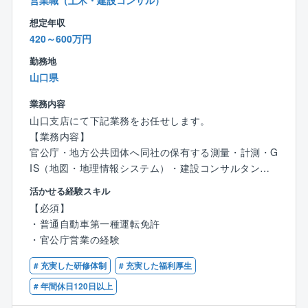
営業職（土木・建設コンサル）
があります）
想定年収
420～600万円
■就業環境：
【入社3年後の新卒定着率】94.0%
勤務地
【平均勤続年数】15.5年
山口県
【年間有給取得平均日数】14.2日
業務内容
■キャリアアップ
山口支店にて下記業務をお任せします。
○中途入社の方もハンデが生まれることはありません！
【業務内容】
⇒社歴に関係なく、能力や経験、希望に応じて大規
官公庁・地方公共団体へ同社の保有する測量・計測・G
模プロジェクトの責任者や組織・若手社員のマネジメ
IS（地図・地理情報システム）・建設コンサルタント
ントを担っていくなど、早期のキャリアアップも実現
の技術やサービスを提供。
活かせる経験スキル
できます。
業界最先端の技術で地図の作成からGIS（地図・地理情
【必須】
報システム）の運用まで一貫したサービスを提供する
・普通自動車第一種運転免許
■施工管理未経験の方もご安心ください
と共に、分析コンサルティング等、様々な空間情報ソ
・官公庁営業の経験
○中途入社される方の多くが、プラント施工管理未経験
リューションを提供頂きます。
です。
# 充実した研修体制
# 充実した福利厚生
⇒プラント施工管理のご経験をお持ちの方は歓迎で
【残業時間に関して】
# 年間休日120日以上
すが、そうでなくてもプラントでの就業経験がある方
残業時間は時期により変動しますが、平均で月30時間