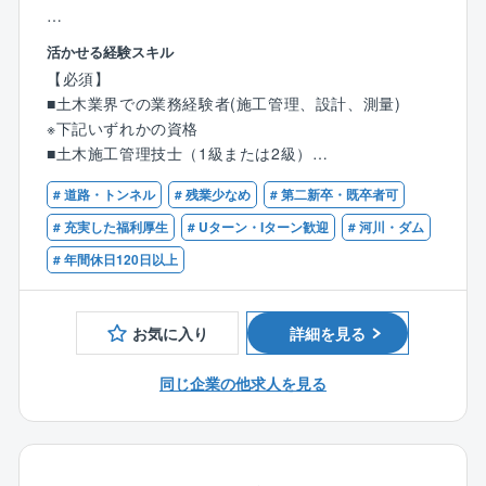
■業務内容：
活かせる経験スキル
工事発注者となる国や官公庁、自治体などが手掛ける
【必須】
公共事業において工事施工者との間に立ち、業務のサ
■土木業界での業務経験者(施工管理、設計、測量)
ポートを行います。
※下記いずれかの資格
※発注者支援業務とは：公共工事の発注に伴って発生す
■土木施工管理技士（1級または2級）
る業務において発注者の支援及び行政事務補助を行う
■電気工事施工管理技士（1級または2級）
業務です。
# 道路・トンネル
# 残業少なめ
# 第二新卒・既卒者可
■技術士もしくは技術士補（建設部門）
■RCCM
# 充実した福利厚生
# Uターン・Iターン歓迎
# 河川・ダム
■業務詳細：
■土木学会１級土木技術者または土木学会2級土木技術
# 年間休日120日以上
・工事監督支援業務 …工事図面照査、施工状況確認な
者
ど
・積算技術業務 …設計図面照査、設計数量確認、積算
【歓迎】
お気に入り
詳細を見る
資料作成など
■発注者支援の実務経験
・資料作成・整理業務…予算資料、調査資料、工事発
同じ企業の他求人を見る
注資料の作成など
受注元は国土交通省や農林水産省、自治体等の官公庁
が主となり、補修・改修の割合が6割程となります。中