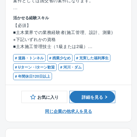
案件としては国交省の案件になります。
■業務内容：
活かせる経験スキル
工事発注者となる国や官公庁、自治体などが手掛ける
【必須】
公共事業において工事施工者との間に立ち、業務のサ
■土木業界での業務経験者(施工管理、設計、測量)
ポートを行います。
※下記いずれかの資格
※発注者支援業務とは：公共工事の発注に伴って発生す
■土木施工管理技士（1級または2級）
る業務において発注者の支援及び行政事務補助を行う
■電気工事施工管理技士（1級または2級）
業務です。
# 道路・トンネル
# 残業少なめ
# 充実した福利厚生
■技術士もしくは技術士補（建設部門）
■RCCM
# Uターン・Iターン歓迎
# 河川・ダム
■業務詳細：
■土木学会1級土木技術者または土木学会2級土木技術者
# 年間休日120日以上
・工事監督支援業務…工事図面照査、施工状況確認な
ど
【歓迎】
・積算技術業務…設計図面照査、設計数量確認、積算
■発注者支援の実務経験
お気に入り
詳細を見る
資料作成など
・資料作成・整理業務…予算資料、調査資料、工事発
同じ企業の他求人を見る
注資料の作成など
受注元は国土交通省や農林水産省、自治体等の官公庁
が主となり、補修・改修の割合が6割程となります。中