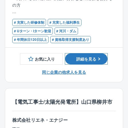
川整備計画、総合土砂管理計画、画像解析による流量
の方
観測
・砂防分野…砂防事業に関する調査、計画、設計、維
【歓迎】
持管理、土砂災害予測に関する検討（土砂災害警戒情
# 充実した研修体制
# 充実した福利厚生
・技術士（河川、砂防及び海岸・海洋）
報検討、土砂災害発生危険度評価）、レーザー計測、
・RCCM（河川、砂防及び海岸・海洋）
# Uターン・Iターン歓迎
# 河川・ダム
解析
# 年間休日120日以上
# 資格取得支援制度あり
◇担当エリアは基本的に山口県内となります。
お気に入り
詳細を見る
■組織構成：現在10名程のメンバーが活躍しています。
同じ企業の他求人を見る
■同社技術の特徴
全社横断的な技術開発への取組みをしています。
・自然災害への対応：調査技術力～防災・減災関連解
析の強化
∟「スマート調査」モバイル端末や高精度衛星測位技
【電気工事士/太陽光発電所】山口県柳井市
術等を活用し、自然災害発生後の緊急調査や社会イン
フラの点検・維持管理等を迅速かつ安全に実施するた
株式会社リエネ・エナジー
めのシステムです。
・i-Constructionへの対応：3次元計測～3次元設計（BI