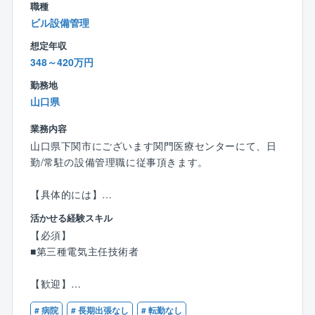
■年間休日最大129日、全社平均残業時間は20時間程度
職種
とワークライフバランスが整いやすい環境です。
ビル設備管理
想定年収
348～420万円
勤務地
山口県
業務内容
山口県下関市にございます関門医療センターにて、日
勤/常駐の設備管理職に従事頂きます。
【具体的には】
■建物管理業務（主に設備管理）
活かせる経験スキル
■建物管理マネージメント業務
【必須】
■省エネルギー提案、管理
■第三種電気主任技術者
■統括管理業務
【歓迎】
【ポイント】
■電気主任技術者のご経験のある方
■中堅ゼネコンGのため、安定した経営基盤で受注が安
# 病院
# 長期出張なし
# 転勤なし