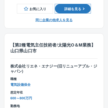
であれば問題ありません。
程度です。
⇒施工管理の基礎知識や必要な考え方は、現場に出
また、入社後業務が馴染んできたら在宅勤務も可能
お気に入り
詳細を見る
ながら身につけていただきます。
で、メンバーによっては週1~2回の利用やフルリモート
必ず先輩がつき、1から10まで教えますのでご安心
で働いている方もいらっしゃいます。
同じ企業の他求人を見る
ください。
【サービス事例】
■実はこんな社風です
・防災計画
○会社の規模感から「細かいルールが多く、お堅い会社
「72時間の壁」とされる人命救助のため、災害緊急撮
【第2種電気主任技術者/太陽光O＆M業務】
だ」という印象を持たれることが多いとのことです
影を行い、航空写真や衛星画像、被災状況分析などの
山口県山口市
が、実は社内はとても温かくてフランク。
情報を提供しています。また、防災コンサルタントが
○社交的な社員が多く、事務所では雑談を交えながら仕
地域特有のリスクと避難行動を分析し、ハザードマッ
事を進めていく雰囲気です。
プや動画、説明会を通じて住民に広く周知する活動を
株式会社リエネ・エナジー(旧リニューアブル・ジ
現場の判断を優先して仕事を進められる環境も整っ
行っています。
ャパン)
ており、多くの社員さんから「想像以上に、自分の思
うように仕事ができる」という声があがっています。
【研修制度】
職種
○お子さまの人数に応じて支給される教育補助手当や、
階層別・課題別・社外研修・OJTなどを体系的に実施
電気設備保全
家賃補助、住宅手当といった手厚い待遇も魅力のひと
しています。
想定年収
つ。
他にも、基本知識をキャッチアップできるオンライン
600～800万円
○大企業らしからぬ自由さと、大企業らしいサポート体
セミナーや、『PASCO大学』という企業内大学を無料
制を併せ持った、社員が働きやすい会社です。
勤務地
で受講することも可能で、授業は東京大学やカリフォ