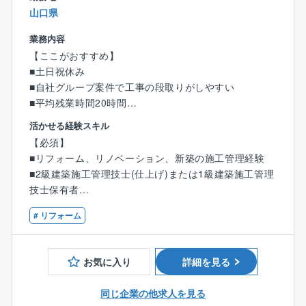
山口県
業務内容
【ここがおすすめ】
■土日祝休み
■自社グループ案件で工事の段取りがしやすい
■平均残業時間20時間
■フレックスタイム制のため、自身の予定や業務量に合
活かせる経験スキル
わせ働くことができます。
【必須】
■リフォーム、リノベーション、新築の施工管理経験
【業務内容】
■2級建築施工管理技士(仕上げ)または1級建築施工管理
山口県内の営業所にて、賃貸アパート等の改修・改築
技士保有者
のリフォーム工事における施工管理業務を担当してい
■普通自動車運転免許 (マイカー通勤となります)
ただきます。
# リフォーム
同社のリフォームは主に外壁工事を中心としておりま
【歓迎】
す。
■電気工事施工管理技士 保有者
お気に入り
詳細を見る
■管工事施工管理技技士 保有者
【具体的には】
■建築士 保有者
■顧客、管理会社、入居者との打ち合わせ
同じ企業の他求人を見る