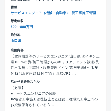
【働き方】
職種
■年間休日120日
サービスエンジニア（機械・自動車）, 管工事施工管理
■日勤のみ
想定年収
■残業平均10～20時間
500～800万円
■定年65歳 等、ワークライフバランスを整えて就業が
可能です！
勤務地
山口県
業務内容
【空調機器等のサービスエンジニア/山口県/ダイキン工
業100％出資/施工管理からのキャリアチェンジ歓迎/長
期出張無し元請け・現場管理メイン/賞与実績6ヶ月/年
休124日/有休21日付与/直行直帰OK】
活かせる経験スキル
『世界NO.1の空調メーカーダイキン工業グループ会
【必須】
社』空調を中心に据えたシステムの提案・設計・施工
■サービスエンジニアの経験
を引き受け、完成後もアフターサービスで末永くサポ
■2級管工事施工管理技士または第二種電気工事士等の
ートしております！
お資格保有されている方