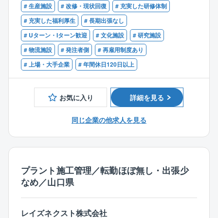
【業務内容】
# 生産施設
# 改修・現状回復
# 充実した研修体制
【尚可】
同社山口営業所にて、ビル・工場・倉庫等における空
空調・冷凍機などの故障診断や解析の経験
# 充実した福利厚生
# 長期出張なし
調、クリーンルーム、環境試験設備をはじめとした設
# Uターン・Iターン歓迎
# 文化施設
# 研究施設
備・構成機器の保守・メンテナンス業務をご担当いた
だきます。（実務は協力会社への外注となり、現場管
# 物流施設
# 発注者側
# 再雇用制度あり
理や顧客折衝お任せします）
# 上場・大手企業
# 年間休日120日以上
1日2～3社の担当顧客を訪問します。
【出張】
お気に入り
詳細を見る
夜間対応や呼出し対応は担当エリアによって稀に発生
する場合がありますが、基本的には計画を立てて対応
同じ企業の他求人を見る
および保守提案を行っていきます。
拠点が各地にございますので、遠方への長期出張は基
本的にございません。
出張ベースの働き方を見直したい施工管理が、キャリ
プラント施工管理／転勤ほぼ無し・出張少
アチェンジされて同社に入社される方も多数いらっし
なめ／山口県
ゃいます。
【有給休暇】
レイズネクスト株式会社
勤続1年以上で一律21日支給（他特別休暇制度あり）、