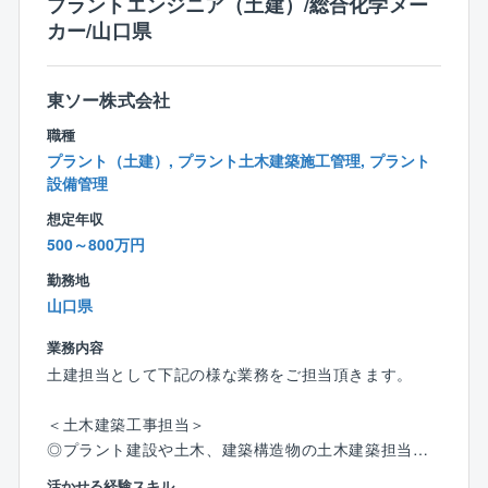
プラントエンジニア（土建）/総合化学メー
（1）南陽事業所
カー/山口県
■アジア最大級のプラント設備を保有
■敷地面積は、東京ドーム約65個分！
■ビニル・イソシアネート・チェーンをはじめ、コモデ
東ソー株式会社
ィティとスペシャリティが融合した、東ソー発祥の主
職種
要生産拠点
プラント（土建）, プラント土木建築施工管理, プラント
■単一工場としては日本最大級の敷地、電力会社並みの
設備管理
発電能力、大型船舶が接岸できる港湾設備など、世界
トップレベルのインフラを有します
想定年収
500～800万円
（2）四日市事業所
勤務地
■敷地面積は、東京ドーム約25個分！
山口県
■四日市コンビナートの第3コンビナートとして、様々
な条件を検討し、計画された出島形式のコンビナート
業務内容
■同社はその中心的役割を担っており、石油化学の基礎
土建担当として下記の様な業務をご担当頂きます。
原料から誘導品に至るまで、総合的に石油化学事業を
展開
＜土木建築工事担当＞
■近年主力の石油化学事業、クロル・アルカリ事業に加
◎プラント建設や土木、建築構造物の土木建築担当と
え、機能商品事業を展開し、さらなる事業基盤強化を
して、施工管理、設計、予算立案、予算管理等の職務
活かせる経験スキル