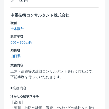
（1）南陽事業所
■アジア最大級のプラント設備を保有
■敷地面積は、東京ドーム約65個分！
中電技術コンサルタント株式会社
■ビニル・イソシアネート・チェーンをはじめ、コモデ
職種
ィティとスペシャリティが融合した、東ソー発祥の主
土木設計
要生産拠点
■単一工場としては日本最大級の敷地、電力会社並みの
想定年収
発電能力、大型船舶が接岸できる港湾設備など、世界
550～850万円
トップレベルのインフラを有します
勤務地
山口県
業務内容
土木・建築等の建設コンサルタントを行う同社にて、
下記業務を行っていただきます。
■業務内容
河川・ダム・砂防・水力発電施設の調査・計画・設
活かせる経験スキル
計・維持管理業務
【必須】
・河川分野…河川事業に関する治水、利水計画及び河
・河川、砂防の計画、調査、分析などの経験をお持ち