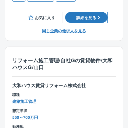
■電気、機械設備に関する実務経験をお持ちの方
定しています！
■建築物環境衛生管理技術者
■大手ゼネコン・フジタグループの一員として建物管理
■第一種電気工事士、第二種電気工事士
やリニューアル工事を行っております。2013年には大
お気に入り
詳細を見る
和ハウスグループにも参画し更に安定経営！安定した
企業で、長期的にキャリアアップしていくことができ
同じ企業の他求人を見る
ます！
■月の平均残業は10時間程度、日勤業務となりワークラ
イフバランスは整いやすい環境です。
■マイカー通勤可能です。
リフォーム施工管理/自社Gの賃貸物件/大和
■契約社員での採用となるため、転勤はございません。
ハウスG/山口
大和ハウス賃貸リフォーム株式会社
職種
建築施工管理
想定年収
550～700万円
勤務地