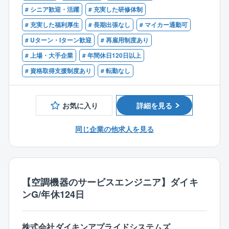
験など）
# シニア歓迎・活躍
# 充実した研修体制
■遠隔監視
# 充実した福利厚生
# 長期出張なし
# マイカー通勤可
■報告書作成（点検報告書、月次報告書など）
など
# Uターン・Iターン歓迎
# 再雇用制度あり
# 上場・大手企業
# 年間休日120日以上
同社では理論から実務まで教育（特高の年次点検も含
# 資格取得支援制度あり
# 転勤なし
む）いたします。
真の現場実務を身につけたい方をお待ちしています。
お気に入り
詳細を見る
【同社の魅力】
■急成長を続けている再生可能エネルギーの開発企業で
同じ企業の他求人を見る
す。
■再生可能エネルギー発電施設の企画/開発、EPC（設
計/調達/建設）、O&M（運営/保守管理）などを全国で
行っています。
■技術者の教育も制度を整えており、アカデミーを開設
【空調機器のサービスエンジニア】ダイキ
して新卒、若手含めた全社員のスキルアップに精力的
ンG/年休124日
に取り組んでいます。
※フレックスタイム制有り
株式会社ダイキンアプライドシステムズ