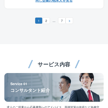
同じ企業の他求人を見る
もとに業務をお任せしていきます。
※仮に遠方の案件を担当する場合は、借り上げ住宅をご
用意いたしますので、ご安心ください。
※担当する案件は、全国にある道路や河川、橋梁、トン
...
1
2
7
ネルなど。2～3人のチームで1つの案件を担当していき
ます。
期間は年度単位（1年～2年）。
※契約社員での採用になりますが、正社員雇用制度がご
ざいます。
【仕事のポイント、魅力】
サービス内容
★官公庁と施工会社の橋渡しがミッション★
工事管理・品質管理を中心に施工計画など各種資料作
成を担い、官公庁サイドの業務をサポートします。
Service 01
発注者の立場から工事管理を行う、公共性が高く・や
コンサルタント紹介
りがいある業務です。
★充実した研修システム★
Web上でBIM/CIM研修や、CAD等業務に必要なソフト
求人のご提案から応募書類へのアドバイス、面接対策や年収など各種交