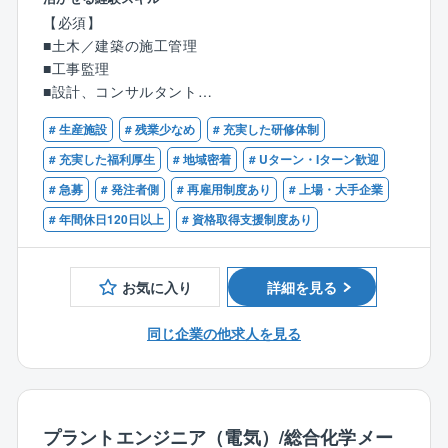
積極的に推進中
を、発注者の立場で遂行する。
【必須】
■土木／建築の施工管理
＜土木建築設備のメンテナンス＞
■工事監理
◎桟橋、護岸などの土木構造物から、建屋、煙突など
■設計、コンサルタント
の建築構造物のメンテナンスを土木建築担当として、
■化学系プラントの保全業務
補修検討、施工管理、設計、予算立案、予算管理等の
# 生産施設
# 残業少なめ
# 充実した研修体制
職務を、発注者の立場で遂行する。
【歓迎】※下記の資格をお持ちの方は優遇します
# 充実した福利厚生
# 地域密着
# Uターン・Iターン歓迎
■1級／2級土木施工管理技士
# 急募
# 発注者側
# 再雇用制度あり
# 上場・大手企業
＜スタッフ業務＞
■1級／2級建築施工管理技士
◎新技術の調査・導入、投資計画管理、補修計画立
# 年間休日120日以上
# 資格取得支援制度あり
■1級／2級建築士
案、修繕費計画管理、基準管理、建設対応、海外ジョ
■技術士、技術士補
ブ支援 などの職務を遂行する。
■測量士、測量士補
お気に入り
詳細を見る
■コンクリート技士／診断士
※基本的には日勤・常駐型の仕事となり、夜勤はありま
■その他、土木建築関連資格
せん。
同じ企業の他求人を見る
■高圧ガス製造保安責任者免状
※残業月平均20ｈ程度（遅くとも20時まで）
※敷地内は社用車で移動する場合もございます
【事業所について】
プラントエンジニア（電気）/総合化学メー
（1）南陽事業所