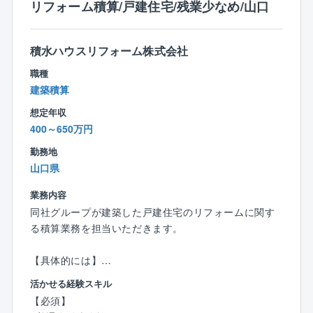
国四国支店の管轄は中国5県+四国4県になります。ま
リフォーム積算/戸建住宅/残業少なめ/山口
た、基本的には発注者の事業所での就業となります
が、ご自宅から通える現場のアサインやご家庭の事情
積水ハウスリフォーム株式会社
等も考慮し、無理な出張は基本発生しません。
職種
■働き方について：
建築積算
官公庁からの依頼がメインの為、土日祝はお休み、平
想定年収
均残業時間も16.3時間と無理なく働けます。その他住
400～650万円
宅手当や家族手当等、福利厚生が充実しており、長く
働ける環境を整えています。
勤務地
山口県
■組織構成：中途入社が6割程度となっており、元ゼネ
コンや元施工管理の経験者が多いです。
業務内容
同社グループが建築した戸建住宅のリフォームに関す
る積算業務を担当いただきます。
【具体的には】
■図面や工事内容から見積に必要な資材や数量の確認
活かせる経験スキル
■業者選定と見積依頼
【必須】
■必要資材及びその数量に応じた見積書の作成（会社専