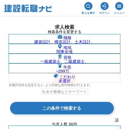
求人を探す
ログイン
メニュー
求人検索
検索条件を変更する
職種
建築設計、構造設計、土木設計、
地域
関東全域
資格
一級建築士、二級建築士、
山口県の求人検索結果一覧
年収
~299万、
こだわり
未選択
未選択項目を設定すると､より詳細な条件検索が行えます｡
検索結果 96 件
この条件で検索する
現在の検索条件
該
当求人数
96
件