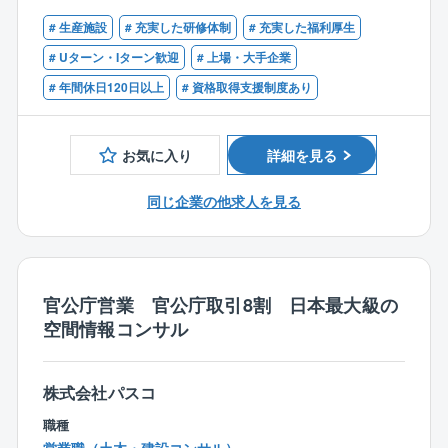
す。
低温空調など、独自の事業展開を実現。革新的技術と
■石油・石油化学業界での就業経験がある方
現場・工程管理が中心で、エンジニアリングとメンテ
# 生産施設
# 充実した研修体制
# 充実した福利厚生
して世界的表彰を頂戴した、最先端バイオ施設もござ
■下記などの資格保有者
ナンスの割合は1：4程度とメンテナンスの案件が大多
います。
・1級管工事施工管理技士
# Uターン・Iターン歓迎
# 上場・大手企業
数です。
・1級土木施工管理技士
# 年間休日120日以上
# 資格取得支援制度あり
・1級電気施工管理技士
・エンジニアリング
・1級計装士
⇒定期的な大規模修繕工事、改良工事、新設工事な
・溶接施工管理技術者（1級/2級）
お気に入り
詳細を見る
ど。
・保全技能士（機械）等
多様な改造・建設プロジェクトに事業化の検討段階
同じ企業の他求人を見る
から参画し、設計、施工、試運転まで一貫して行いま
す。
・メンテナンス
⇒日常的な補修工事
官公庁営業 官公庁取引8割 日本最大級の
空間情報コンサル
■出張について
○可能性としてはありますが短期間の対応！
⇒大型工事の応援のために、全国事業所へ出張する
株式会社パスコ
場合があります。
職種
（年2回程度、1回につき数日～2か月程度行くケース