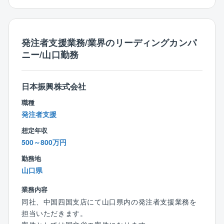
■現地調査、設計・営業部署との連携及び見積もり取得
と精査
■安全管理・品質管理・原価管理・工程管理・施工計画
書、報告書作成等の施工管理業務全般
発注者支援業務/業界のリーディングカンパ
■その他付随する業務
ニー/山口勤務
【キャリア選択肢について】
日本振興株式会社
■以下のキャリアを選択していただきます。
職種
●全国総合職
発注者支援
●エリア限定職（関東・東北・北陸等）
●地域限定職 (転居はなし)
想定年収
500～800万円
勤務地
山口県
業務内容
同社、中国四国支店にて山口県内の発注者支援業務を
担当いただきます。