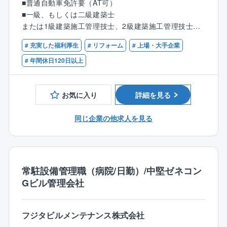
■普通自動車免許要（AT可）
用の見積システムを使用）
■一級、もしくは二級建築士
■契約後の工場オーダーや業者発注業務 等
または1級建築施工管理技士、2級建築施工管理技士（1
級・2級技士補を含む）いずれか
【案件について】
# 充実した福利厚生
# リフォーム
# 上場・大手企業
■同社はストック型ビジネスに属しており、大手ハウス
【歓迎条件】
# 年間休日120日以上
メーカーGのリフォーム事業の売込を牽引しています。
■戸建住宅のリフォームの設計、積算、施工管理等の経
■案件は様々なリフォームがございます。
験のある方
メンテナンス型リフォーム：水回りや外回りの修繕
お気に入り
詳細を見る
■ゼネコンの現場監督の経験のある方
などのリフォーム
■新築住宅の設計士の経験のある方
環境型リフォーム：CO2の発生を抑える省エネ機器
同じ企業の他求人を見る
■工務店の施工管理の経験のある方
を導入するリフォーム
提案型リフォーム：用途変更を伴うようなリフォー
ム・リノベーション工事などがございます。
常駐設備管理職（病院/日勤）/中堅ゼネコン
【働き方】
Gビル管理会社
■大手ハウスメーカーGならではの福利厚生でプライベ
ートも充実させることが可能です。
■育児休業取得率（女性100％、男性100％/2024年度実
フジタビルメンテナンス株式会社
績）