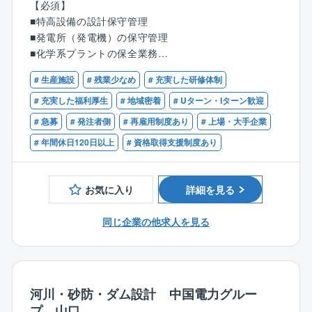
【必須】
◎現場作業の立ち合いや作業結果の確認
■特高設備の設計保守管理
■発電所（発電機）の保守管理
＜年次の定期修理時＞
■化学系プラントの保全業務
◎工事の計画立案、見積もりの作成、業者の査定・発
注
# 生産施設
# 残業少なめ
# 充実した研修体制
【歓迎】※下記の資格をお持ちの方は優遇します
◎工事には現場監督として立ち合い、安全・作業指示
■高圧ガス製造保安責任者免状
# 充実した福利厚生
# 地域密着
# Uターン・Iターン歓迎
を出し、機器の状態・施工を確認、検収
■電気主任技術者資格
# 急募
# 発注者側
# 再雇用制度あり
# 上場・大手企業
■一般計量士
＜スタッフ業務＞
# 年間休日120日以上
# 資格取得支援制度あり
■エネルギー管理士
◎新技術の調査・導入、重大トラブルの調査解析、機
■1級電気施工管理技士
器診断、投資計画管理、修繕費計画管理、基準管理、
■1級／2級計装士
建設対応、海外ジョブ支援、高圧ガス認定業務など
お気に入り
詳細を見る
※基本的には日勤・常駐型の仕事となり、夜勤はありま
同じ企業の他求人を見る
せん。
※残業月平均20ｈ程度（遅くとも20時まで）
※敷地内は社用車で移動する場合もございます
河川・砂防・ダム設計 中国電力グルー
【事業所について】
プ 山口