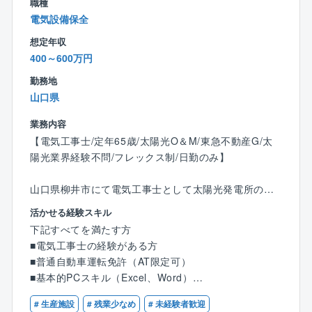
職種
M/CIM）
電気設備保全
想定年収
■同社の特徴：
400～600万円
同社は、土木、建築、電気・通信、情報および各種調
査部門を擁する総合建設コンサルタントとして、環
勤務地
境・エネルギー、維持・管理、防災、生活環境、情報
山口県
通信、医療・介護・福祉など、今日的な社会の変化に
も対応したさまざまな分野で、地域社会の方々のニー
業務内容
ズと信頼に応えるべく、成長してきました。同社は、
【電気工事士/定年65歳/太陽光O＆M/東急不動産G/太
これまで蓄積してきた多様な技術と人材を活かし、変
陽光業界経験不問/フレックス制/日勤のみ】
化する社会ニーズに対応した技術開発や人材育成を進
め、高度な専門技術と技術シナジーで最適技術を提供
山口県柳井市にて電気工事士として太陽光発電所の保
する総合建設コンサルタントとして、引き続き地域社
守管理（O＆M）業務をご担当いただきます。
活かせる経験スキル
会の発展に貢献していきたいと考えています。CECビ
下記すべてを満たす方
ジョン2025技術を磨き、技術を競い、技術で選ばれる
【具体的な業務】
■電気工事士の経験がある方
「技術創造企業」を実現し、これからも同社は、確か
■計画策定（年間維持管理計画や長期修繕計画など）
■普通自動車運転免許（AT限定可）
な品質と優れた技術を提供するプロフェッショナル集
■巡回点検、障害対応、緊急時対応、除草/除雪、軽作
■基本的PCスキル（Excel、Word）
団として、創造と挑戦の企業活動を推進していきま
業
※経験があれば、太陽光発電所での実務経験は不問で
す。
■点検業務（絶縁抵抗測定/接地抵抗測定/保護継電器試
# 生産施設
# 残業少なめ
# 未経験者歓迎
す。