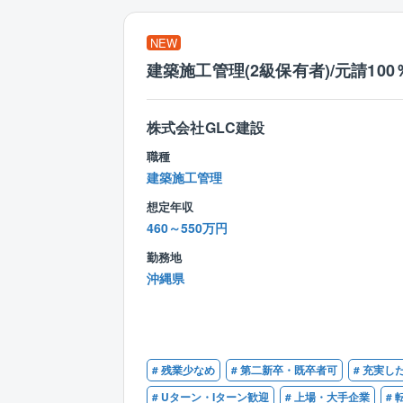
NEW
建築施工管理(2級保有者)/元請100
株式会社GLC建設
職種
建築施工管理
想定年収
460～550万円
勤務地
沖縄県
# 残業少なめ
# 第二新卒・既卒者可
# 充実し
# Uターン・Iターン歓迎
# 上場・大手企業
#