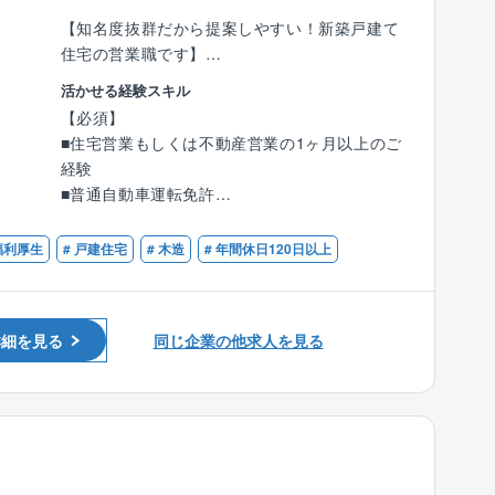
ありません。
■同社ではチーム制を導入しています。そのこ
【知名度抜群だから提案しやすい！新築戸建て
とにより、サポート体制が充実しており急なお
住宅の営業職です】
休みやトラブル等にもメンバー同士で助け合え
モデルハウスに来場されたお客様へ、同社の住
活かせる経験スキル
る環境のため、働き方の改善にも繋がっていま
宅をご提案していただきます。
【必須】
す。
■住宅営業もしくは不動産営業の1ヶ月以上のご
【具体的には】
経験
＜自社内ですべて完結＞
●住宅に関するご希望のヒアリング、プラン作
■普通自動車運転免許
■同社はグループ内で、用地仕入れ→設計→施
成
工→販売→管理まで完結！社外の面倒な折衝が
●住宅建設地の敷地調査、現地調査、役所調査
【歓迎】
福利厚生
# 戸建住宅
# 木造
# 年間休日120日以上
なく、施工業務のみに集中可能です。
●住宅ローンのご相談等
■何らかの営業経験5年以上がある方
■宅地建物取引士の資格保有者
＜明確な評価制度＞
来場からお引渡まで、すべてをプロデュースし
■安全/工程/品質/予算の4つの指標を用いた独自
ていただきます。
詳細を見る
同じ企業の他求人を見る
の評価制度を導入しています。施工管理業務に
これまでのご経験を存分に発揮していただける
おいても、成果を数値化することで正当な評価
環境を整えています。
を実現しています。
■特に安全管理を最重視しており、予算達成の
ために削減することよりも安全に予定工期通り
【タマホーム営業職魅力ポイント】
に進捗させることの方が評価される仕組みで
★より良いものを安く