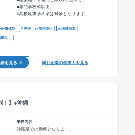
■仕様変更やスケジュール変更に伴う業者調整
■専門学校卒以上
＜自社内ですべて完結＞
■工事期間（目安）7ヶ月～18ヶ月
※高校建築学科卒は対象となります。
■同社はグループ内で、用地仕入れ→設計→施
工→販売→管理まで完結！社外の面倒な折衝が
【配属先(那覇)の組織構成】
た研修体制
# 充実した福利厚生
# 地域密着
なく、施工業務のみに集中可能です。
■工事部9名（全員男性）が在籍しています。20
～50代まで幅広いメンバーが活躍中です！（平
 転勤なし
＜明確な評価制度＞
均36歳）
■安全/工程/品質/予算の4つの指標を用いた独自
※1級建築施工管理技士6名、2級建築施工管理技
の評価制度を導入しています。施工管理業務に
士1名、資格無し2名）
詳細を見る
同じ企業の他求人を見る
おいても、成果を数値化することで正当な評価
を実現しています。
【同社の魅力】
■特に安全管理を最重視しており、予算達成の
＜中途入社者多数！＞
ために削減することよりも安全に予定工期通り
■同社は中途入社者が多く、なんでも相談でき
に進捗させることの方が評価される仕組みで
る環境が整っています。
す。
「担う現場数が多すぎる」「残業が辛い」「職
能！】※沖縄
人さんとうまくいかない」「評価基準が曖
＜働きやすさ◎＞
昧」、過去にそんな悩みを持った社員が多く入
■転勤や長期出張は想定しておりません。また
社しています。
業務内容
『悪天候も加味した計画』が立てられているた
沖縄県での勤務となります。
め、無理な残業など無理な働き方をすることは
＜安心安全な施工管理体制＞