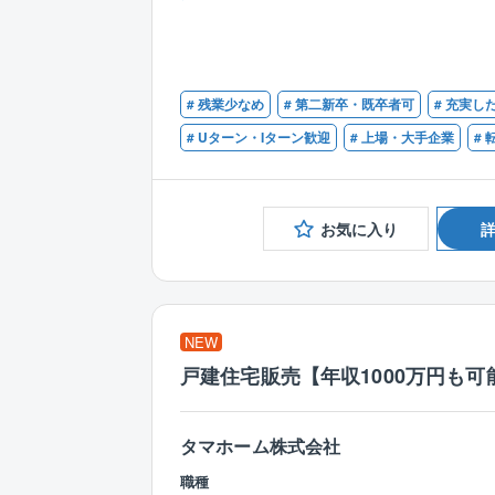
# 残業少なめ
# 第二新卒・既卒者可
# 充実し
# Uターン・Iターン歓迎
# 上場・大手企業
#
お気に入り
NEW
戸建住宅販売【年収1000万円も可
タマホーム株式会社
職種