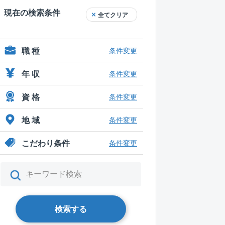
現在の検索条件
全てクリア
職 種
条件変更
年 収
条件変更
資 格
条件変更
地 域
条件変更
こだわり条件
条件変更
検索する