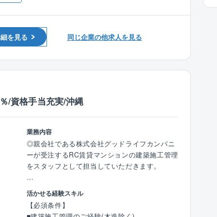
均36歳）
※1級建築施工管理技士6名、2級建築施工管理技
士1名、資格無し2名）
詳細を見る
同じ企業の他求人を見る
【同社の魅力】
＜中途入社者多数！＞
■同社は中途入社者が多く、なんでも相談でき
る環境が整っています。
「担う現場数が多すぎる」「残業が辛い」「職
0％/資格手当充実/沖縄
人さんとうまくいかない」「評価基準が曖
昧」、過去にそんな悩みを持った社員が多く入
社しています。
業務内容
◎親会社である株式会社グッドライフカンパニ
＜安心安全な施工管理体制＞
ーが受注するRC賃貸マンションの建築施工管理
■同社ではチーム制を導入しています。そのこ
をスタッフとして担当していただきます。
とにより、サポート体制が充実しており急なお
休みやトラブル等にもメンバー同士で助け合え
【具体的には】
活かせる経験スキル
る環境のため、働き方の改善にも繋がっていま
■工程計画の立案、施工図作成、現場での工
【必須条件】
す。
程、安全、品質、予算の管理
■建築施工管理のご経験(木造除く)