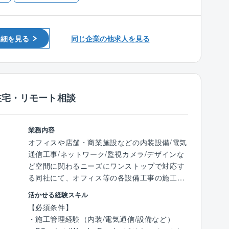
公共事業における調査・計画・施工に関わるデ
【歓迎】
ータの取りまとめや資料作成を行います。
■発注者支援業務経験（国交省案件）
【同社について】
公共事業に関連する発注者以外の官公庁や企業
詳細を見る
同じ企業の他求人を見る
■同社は1968年に海峡に架ける長大吊り橋技術
者に対する協議資料、地元の方々へのわかりや
の研究グループを元として設立され、以来世界
すい広報資料の作成も重要な業務のひとつで
水準の長大橋梁設計技術が国際市場で高く評価
す。
されています。
■同社はタイ王国鉄道改良計画を皮切りに、吊
◇積算技術業務
在宅・リモート相談
り橋を中心としてアメリカ、ヨーロッパ、南
公共事業に関わる工事費用の算出補助などを担
米、アフリカ、中国、韓国、ベトナムなどで数
当。
多くのプロジェクトに参画してきました。
発注図面や数量計算書をもとに、工事全体の工
業務内容
また発展途上国への技術移転に全面的に協力す
事費の算出や設計変更に伴う積算・指示書の作
オフィスや店舗・商業施設などの内装設備/電気
るなど、日本の国際協力事業にも積極的に参加
成も行っていきます。
通信工事/ネットワーク/監視カメラ/デザインな
しています。
ど空間に関わるニーズにワンストップで対応す
■社会基盤を創るような大きい仕事をすること
※上記3つのうちご希望を考慮しつつ、過去のス
る同社にて、オフィス等の各設備工事の施工管
ができます。
キルや経験をもとに業務をお任せしていきま
理をお任せします。
活かせる経験スキル
す。
【必須条件】
※基本的に施工管理で現場へ向かうのは、「工
【業務詳細】
・施工管理経験（内装/電気通信/設備など）
事監督支援業務」を担当する社員のみです。
オフィスや学校、工場、病院などの様々な内装