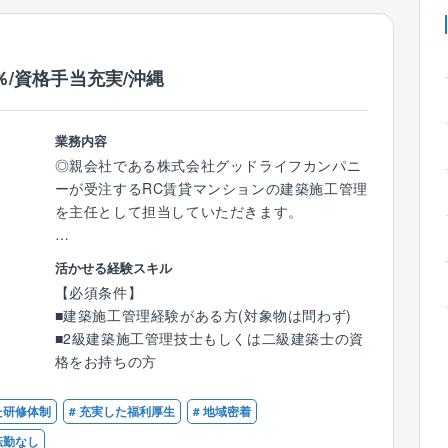
％/資格手当充実/沖縄
業務内容
◎親会社である株式会社グッドライフカンパニ
ーが受注するRC賃貸マンションの建築施工管理
を主任として担当していただきます。
【具体的には】
活かせる経験スキル
■工程計画の立案、施工図作成、現場での工
【必須条件】
程、安全、品質、予算の管理
■建築施工管理経験がある方(対象物は問わず)
■仕様変更やスケジュール変更に伴う業者調整
■2級建築施工管理技士もしくは二級建築士の資
■工事期間（目安）7ヶ月～18ヶ月
格をお持ちの方
【配属先(那覇)の組織構成】
た研修体制
# 充実した福利厚生
# 地域密着
■工事部9名（全員男性）が在籍しています。20
～50代まで幅広いメンバーが活躍中です！（平
 転勤なし