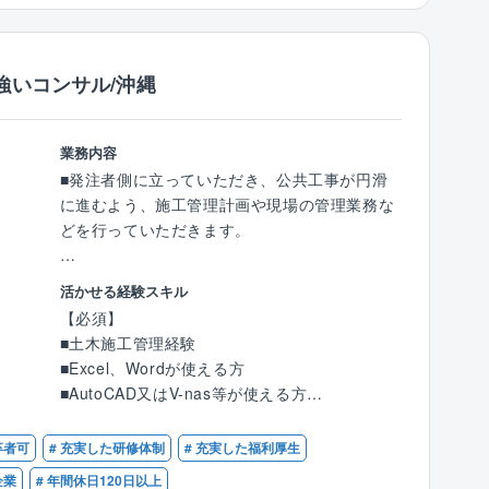
補修・補強設計業務、長寿命化維持修繕計画業
＜例：年間歩合給＞
■鋼構造物診断士
務や、最近頻発する災害への応急対策に向けた
1棟当たり約45万円×平均10棟＝450万円
■道路橋梁点検士
業務を実施しています。
強いコンサル/沖縄
【同社の特徴】
■同社では、働き方改革に注力しております。
残業時間の徹底管理や、最新技術を導入した生
業務内容
産性の向上等を進め、完全週休二日、年間休日
■発注者側に立っていただき、公共工事が円滑
127日を実現しています。
に進むよう、施工管理計画や現場の管理業務な
繁忙期、閑散期の波はございますが、残業時間
どを行っていただきます。
も平均30時間程度と、業務とプライベートを両
立できる環境が整っております。
【具体的には】
活かせる経験スキル
◇工事監督支援業務
【必須】
■再雇用制度あり
現場の一線に立ち、施工計画・工期通りに作業
■土木施工管理経験
定年退職は、満60歳（第1定年）満65歳（第2
を進めているか、施工状況の照合や出来形確
■Excel、Wordが使える方
定年）が定められており自由に選択可能です。
認、原位置試験立会などの品質確保、
■AutoCAD又はV-nas等が使える方
また、人事会議の認定を受けることで、満65歳
不安全作業や危険箇所のチェックなど多岐に亘
※未経験でも意欲のある方歓迎します
以降、最長満70歳まで嘱託社員として就業可能
り担当工事の施工管理を行います。
■1級または2級土木施工管理技士
卒者可
# 充実した研修体制
# 充実した福利厚生
のため、長く就業していただくことは可能でご
■普通自動車運転免許
ざいます。
◇行政事務補助業務
企業
# 年間休日120日以上