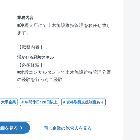
す。
業界相場を下回るタマホーム価格
住宅性能6項目目で最高等級クリア
＜働きやすさ◎＞
業務内容
国産材使用率74.1%
■転勤や長期出張は想定しておりません。また
■沖縄支店にて土木施設維持管理をお任せ致し
★圧倒的な集客力
『悪天候も加味した計画』が立てられているた
ます。
集客数（年間）約180,000組
め、無理な残業など無理な働き方をすることは
一人当たり接客数平均（年間）約171組
ありません。
【職務内容】
一人当たり契約数平均（年間）10.25棟（約10
1)インフラ施設（主に道路施設）の点検・診断
棟）
活かせる経験スキル
業務
★条件
【必須経験】
2)長寿命化計画等インフラ施設のライフサイク
年間休日120日
■建設コンサルタントで土木施設維持管理分野
ル最適化検討
平均年収932万円
の経験を行ったご経験
3)インフラ情報の整備・活用による維持管理の
高度化検討
【インセンティブ制度】
【必須資格】※下記のいずれか
■毎月支給
■技術士（建設部門、応用理学部門等）
・大手企業
# 年間休日120日以上
# 資格取得支援制度あり
【特徴】
■請負金額×歩合率という分かり易さ
■RCCM（道路、トンネル、鋼構造及びコンク
インフラ施設全般（橋梁、トンネル、カルバー
建物平均単価2,350万円× 1.5％ ＋ プラスα
リート、建設情報）
ト等構造物、法面・斜面、標識・照明等附属
平均歩合約45万円（1棟当たり）
■1級土木施工管理技士
物、駐車場やドーム関連施設などの施設）の日
■平均受注数
詳細を見る
同じ企業の他求人を見る
■コンクリート診断士
常的な施設の点検・診断業務、情報管理業務、
平均年間受注数：10.25棟（1人当たり）
■一級構造物診断士