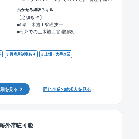
で資源開発にも貢献しています。
◎英語学習プログラム提供、など
お任せいたします。
■技術研究開発センターを中心として、海洋土
活かせる経験スキル
※今後は、それ以外の地域にも進出していく方
木や陸上土木、建築分野の技術開発を進めてい
【必須条件】
【数字で見る同社】
向性となります、
ます。
■1級土木施工管理技士
★2025年度売上3,178億円（単体）のうち、海
その対象は、港湾・海洋構造物等の整備・維
■海外での土木施工管理経験
外売上高は20％の約650億円
【具体的には】
持管理の技術、
★海洋土木工事において業界第2位
■現場における品質管理、工程管理、原価管
地震・津波に対する防災技術、環境の保全・
【歓迎条件】
★平均勤続年数18.3年
理、安全環境管理
改善技術、建築技術、
■英語力(日常会話レベル以上)
募
# 再雇用制度あり
# 上場・大手企業
■資機材発注
施工の省力化・高精度化を図る情報化施工技
【同社について】
■社内外資料作成
術、さらには
■同社は港湾・空港・橋・鉄道・市庁舎といっ
■発注者対応
海底資源・再生可能エネルギーに関する技術
た公共性の高い建設物、
■近隣対応
など多岐にわたります。
物流倉庫・商業ビルといった経済を循環させ
る施設、
詳細を見る
同じ企業の他求人を見る
【入社後の流れ】
またホテル・住宅など生活に直結する建物ま
■VISAの関係上、1ヵ月弱東京本部で研修実施
で、幅広い建設工事を担っています。
後、現地に行っていただく予定です。
■海外の約50カ国で私たちが手がけた建設物が
■現地では、同社の従業員がおりますので、サ
その地域の人々の暮らしを支えています。
ポートを受けながら業務にあたっていただきま
/海外常駐可能
さらに南鳥島近海の海底に眠るレアアース泥
す。
の開発に関する国家的プロジェクトにも参画。
マリコンとして培われた技術を応用すること