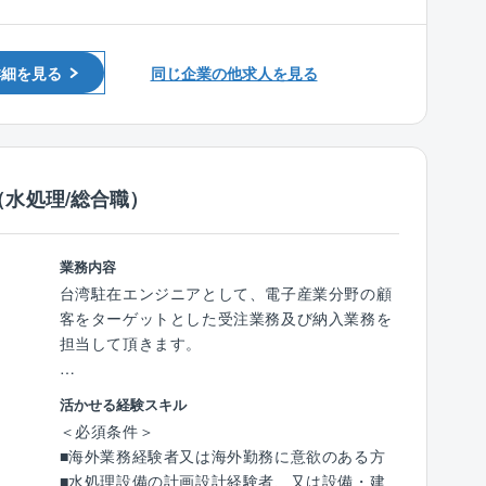
ベトナム国内での建築に関する施工管理・設
部門をメインに幅広い施工業務を担っておりま
※但し、個人住宅の経験は除く
くで借り上げ社宅にて生活をしていただきま
計・プロジェクトマネジャーの経験者を募集し
す。
■TOEIC650点以上、もしくは同等以上の英語⼒
す。
ています。
■ご提案から調査、詳細設計、施工、品質管
をお持ちの⽅
■年に2回、1回7日以内での帰省手当や親族の慶
詳細を見る
同じ企業の他求人を見る
理、完成後のメンテナンスまで一貫したトータ
弔休暇がございます。
【具体的には】
ルサポートを行っています。
【歓迎資格】
海外保険も加入いただいており、生活圏には
■案件：医療施設、生産施設、物流施設、教育
■一級建築士、1級建築施工管理技士、認定コン
空港や病院もあるため、生活に困らない環境で
施設、ホテル、商業施設等
ストラクションマネジャー
就業可能です。
■事業計画策定（建設計画の検討、提案/建物診
水処理/総合職）
断など各種診断等）
【なぜバングラデシュなのか】
■設計者選定（設計者選定方法の立案/プロポー
■同社は以前から水の浄化処理などバングラデ
ザル運営等）
業務内容
シュの生活環境に対して取り組んでまいりまし
■設計コスト管理（設計者への検討指示確認/設
台湾駐在エンジニアとして、電子産業分野の顧
た。
計改善提案/設計図書確認等）
客をターゲットとした受注業務及び納入業務を
それは、「わが社はもっと豊かな社会づくり
■コストシュミレーション、コストダウン提案
担当して頂きます。
に貢献する」という日本国土開発グループの経
■ゼネコン選定（発注方法の検討提案、ゼネコ
営理念を体現してきたからになります。
ンとの価格交渉等）
■具体的職務内容
■今後はバングラデシュを中核にし、東南アジ
活かせる経験スキル
■ゼネコンの選定（発注方法の検討）
・半導体工場向けの超純水設備の計画・設計業
アへの事業展開を実施することを見込んでおり
＜必須条件＞
■工事コスト管理
務
ます。
■海外業務経験者又は海外勤務に意欲のある方
■設備機器/備品選定支援
・計画：受注前のユーザーからの引合い対応。
■水処理設備の計画設計経験者、又は設備・建
■建設工事のスケジュール調整、搬入計画の策