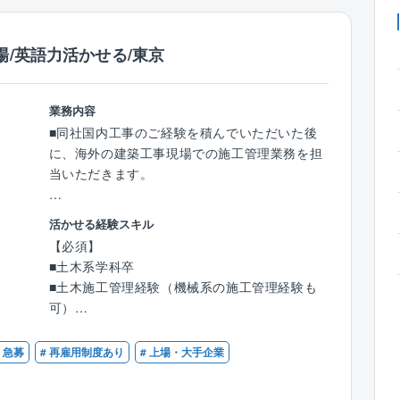
/英語力活かせる/東京
業務内容
■同社国内工事のご経験を積んでいただいた後
に、海外の建築工事現場での施工管理業務を担
当いただきます。
【具体的には】
活かせる経験スキル
〇現場における品質管理、工程管理、原価管
【必須】
理、安全環境管理
■土木系学科卒
〇社内外資料作成
■土木施工管理経験（機械系の施工管理経験も
〇資機材発注
可）
〇発注者、設計事務所対応
■英語力（ビジネスレベル）
〇近隣対応 等
※応募時にTOEIC点数を伺います。
# 急募
# 再雇用制度あり
# 上場・大手企業
国外建築案件は、主に東南アジア（インドネシ
【歓迎】
ア、ベトナム、シンガポール等）を中心として