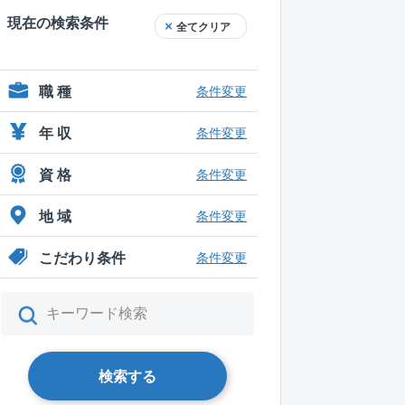
現在の検索条件
全てクリア
職 種
条件変更
年 収
条件変更
資 格
条件変更
地 域
条件変更
こだわり条件
条件変更
検索する