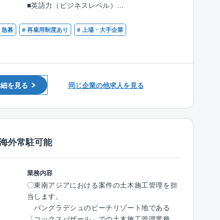
■英語力（ビジネスレベル）
〇近隣対応 等
※応募時にTOEIC点数を伺います。
【数字で見る同社】
★2025年度売上3,178億円（単体）のうち、海
# 急募
# 再雇用制度あり
# 上場・大手企業
国外建築案件は、主に東南アジア（インドネシ
【歓迎】
外売上高は20％の約650億円
ア、ベトナム、シンガポール等）
■一級建築士
★海洋土木工事において業界第2位
を中心としており、実績としては工場や物流施
■1級または2級建築施工管理技士
★平均勤続年数18.3年
設、劇場等になります。
■海外での施工管理経験
【同社について】
詳細を見る
同じ企業の他求人を見る
【海外勤務にあたって】
■同社は港湾・空港・橋・鉄道・市庁舎といっ
◎国内一時帰国権利について
た公共性の高い建設物、
単身／独身：3か月ごと、さらに3か月以上の勤
物流倉庫・商業ビルといった経済を循環させ
務が見込まれる場合に7日間の休暇権利を付与
る施設、
家族帯同者：以下を条件に満たした場合に14日
/海外常駐可能
またホテル・住宅など生活に直結する建物ま
間の休暇権利を付与
で、幅広い建設工事を担っています。
・1回目 帯同機関が1年半を経過し、さらに6
■海外の約50カ国で私たちが手がけた建設物が
か月以上の勤務が見込めれる場合
業務内容
その地域の人々の暮らしを支えています。
・2回目 帯同機関が1年を経過するごとに、さ
〇東南アジアにおける案件の土木施工管理を担
さらに南鳥島近海の海底に眠るレアアース泥
らに6か月以上の勤務が見込まれる場合
当します。
の開発に関する国家的プロジェクトにも参画。
◎海外現場赴任中、寮・食事完備（食費3万円/
バングラデシュのビーチリゾート地である
マリコンとして培われた技術を応用すること
月）
「コックスバザール」での土木施工管理業務を