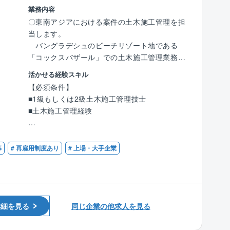
【組織構成】
業務内容
で資源開発にも貢献しています。
■海外工事部：支店長、施工管理者、事務の3名
〇東南アジアにおける案件の土木施工管理を担
■技術研究開発センターを中心として、海洋土
※現在組織を強化中のため、増員予定でござい
当します。
木や陸上土木、建築分野の技術開発を進めてい
ます。
バングラデシュのビーチリゾート地である
ます。
「コックスバザール」での土木施工管理業務を
その対象は、港湾・海洋構造物等の整備・維
【将来のキャリアパス】
お任せいたします。
持管理の技術、
活かせる経験スキル
■今後海外事業は立ち上げ期から拡大期へと移
※今後は、それ以外の地域にも進出していく方
地震・津波に対する防災技術、環境の保全・
【必須条件】
行していきます。
向性となります、
改善技術、建築技術、
■1級もしくは2級土木施工管理技士
■その中で、支店の中核として、支店長を目指
施工の省力化・高精度化を図る情報化施工技
■土木施工管理経験
していただいたり、海外での長期的なキャリア
【具体的には】
術、さらには
パスを築いていただきたいと考えております。
■現場における品質管理、工程管理、原価管
海底資源・再生可能エネルギーに関する技術
【歓迎条件】
理、安全環境管理
など多岐にわたります。
■海外での土木施工管理経験
【福利厚生】
募
# 再雇用制度あり
# 上場・大手企業
■資機材発注
■英語力(日常会話レベル以上)
■現地での居住は同社が手配いたします。
■社内外資料作成
同社で基準に則ったホテルでの生活や現場近
■発注者対応
くで借り上げ社宅にて生活をしていただきま
■近隣対応
す。
■年に2回、1回7日以内での帰省手当や親族の慶
詳細を見る
同じ企業の他求人を見る
【入社後の流れ】
弔休暇がございます。
■VISAの関係上、1ヵ月弱東京本部で研修実施
海外保険も加入いただいており、生活圏には