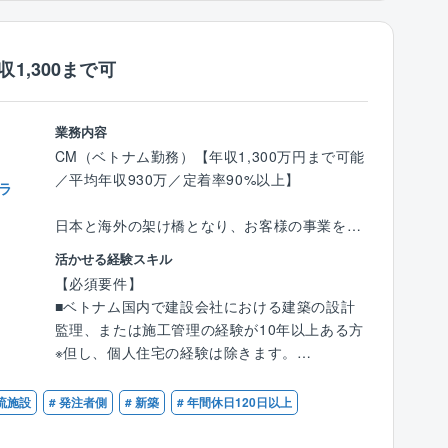
後、現地に行っていただく予定です。
空港や病院もあるため、生活に困らない環境で
■現地では、同社の従業員がおりますので、サ
就業可能です。
ポートを受けながら業務にあたっていただきま
1,300まで可
す。
【なぜバングラデシュなのか】
■同社は以前から水の浄化処理などバングラデ
【組織構成】
業務内容
シュの生活環境に対して取り組んでまいりまし
■海外工事部：支店長、施工管理者、事務の3名
CM（ベトナム勤務）【年収1,300万円まで可能
た。
※現在組織を強化中のため、増員予定でござい
／平均年収930万／定着率90%以上】
それは、「わが社はもっと豊かな社会づくり
ラ
ます。
に貢献する」という日本国土開発グループの経
日本と海外の架け橋となり、お客様の事業を支
営理念を体現してきたからになります。
【将来のキャリアパス】
援します。
■今後はバングラデシュを中核にし、東南アジ
活かせる経験スキル
■今後海外事業は立ち上げ期から拡大期へと移
グローバルに活躍するお客様を対象に、日本勤
アへの事業展開を実施することを見込んでおり
【必須要件】
行していきます。
務時では国内の、現地法人赴任時ではASEAN地
ます。
■ベトナム国内で建設会社における建築の設計
■その中で、支店の中核として、支店長を目指
域等の建設プロジェクトを推進します。
監理、または施工管理の経験が10年以上ある⽅
していただいたり、海外での長期的なキャリア
営業からマネジメントまで幅広い業務がありま
【同社の魅力】
※但し、個⼈住宅の経験は除きます。
パスを築いていただきたいと考えております。
す。
＜プライム市場上場で安定した基盤＞
■ベトナム国内で医療施設、物流・生産施設、
海外のお客様が日本に建設投資をしたい場合の
■同社はプライム市場上場企業として、事業を
教育施設、データセンター、公共施設、商業施
【福利厚生】
物流施設
# 発注者側
# 新築
# 年間休日120日以上
サポートも行っており、日々のやり取りには英
展開しています。
設等の基本計画～実施設計、または施工管理の
■現地での居住は同社が手配いたします。
語が必須です。
創業70年を超える確かな実績から土木、建築
経験が10年以上ある方
同社で基準に則ったホテルでの生活や現場近