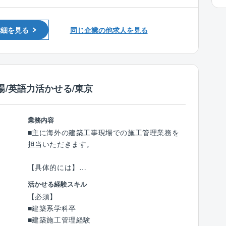
■1級または2級土木施工管理技士
おります。
■海外での施工管理経験
年に1回「どのような案件に携わりたいか」ア
詳細を見る
同じ企業の他求人を見る
ンケートを実施しており、確約はお約束できな
いものの希望案件に関われる可能性がございま
す。
【海外勤務にあたって】
/英語力活かせる/東京
◎国内一時帰国権利について
単身／独身：3か月ごと、さらに3か月以上の勤
務が見込まれる場合に7日間の休暇権利を付与
業務内容
家族帯同者：以下を条件に満たした場合に14日
■主に海外の建築工事現場での施工管理業務を
間の休暇権利を付与
担当いただきます。
・1回目 帯同機関が1年半を経過し、さらに6
か月以上の勤務が見込めれる場合
【具体的には】
・2回目 帯同機関が1年を経過するごとに、さ
〇現場における品質管理、工程管理、原価管
活かせる経験スキル
らに6か月以上の勤務が見込まれる場合
理、安全環境管理
【必須】
◎海外現場赴任中、寮・食事完備（食費3万円/
〇社内外資料作成
■建築系学科卒
月）
〇資機材発注
■建築施工管理経験
◎英語学習プログラム提供、など
〇発注者、設計事務所対応