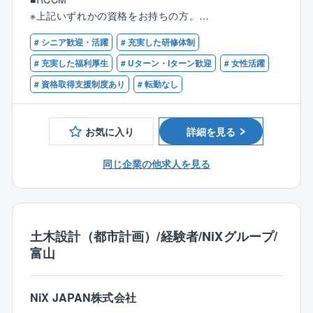
※上記いずれかの資格をお持ちの方。
■就業環境について
■監理技術者としての実務経験
現在の全社の残業時間平均は35時間です。同社ではこ
# シニア歓迎・活躍
# 充実した研修体制
れまで外部コンサルの力も借りながら、残業時間の削
【歓迎】
# 充実した福利厚生
# Uターン・Iターン歓迎
# 女性活躍
減に取り組んで参りました。
■メンバーのマネジメント経験
# 資格取得支援制度あり
# 転勤なし
［1］生産性をあげること［2］クオリティをあげるこ
と［3］社員の成長実感を持つことの3点を重要視し、
社員全員で取り組むことで、大幅な残業削減に繋げら
お気に入り
詳細を見る
れています。
システムで解決できる部分と、社員の意識改革で行う
同じ企業の他求人を見る
ものとを切り分け、真摯に取り組んできた成果が現在
の働きやすい環境に繋がっています。
■特徴：
同社は橋梁／下水道／小水力発電事業を中心に全国レ
土木設計（都市計画）/経験者/NiXグループ/
ベルの高い技術力を発揮した県外展開の強化により、5
富山
年連続で売上高を伸ばしています。新エネルギー事業
等、新たな分野にも積極的に取り組んでいるため、こ
れまでの経験を活かしながら、同社が持つ幅広いノウ
NiX JAPAN株式会社
ハウと高い技術力を学び、活躍の場を増やすことがで