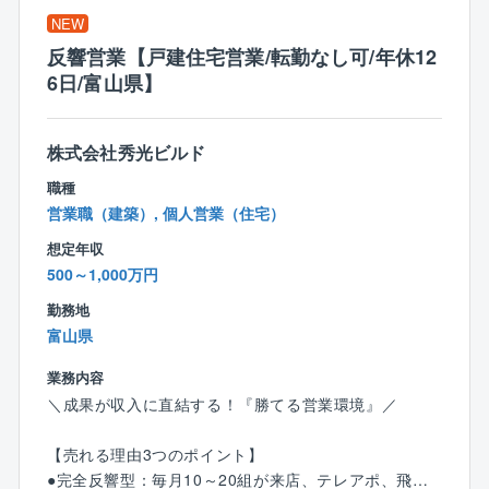
ライフバランスを整えられる環境です
す。
NEW
・先輩社員との同行
反響営業【戸建住宅営業/転勤なし可/年休12
∟まずは図面のトレースなど簡単な業務からスター
6日/富山県】
ト。
・独り立ちまでのサポート
∟未経験者でも約1年で独り立ちが可能。
株式会社秀光ビルド
経験者にはスキルに応じた業務をお任せします。
職種
営業職（建築）, 個人営業（住宅）
＜仕事の魅力＞
◆お客様の理想を叶えるやりがい◆
想定年収
「こんな家を建てたい」というお客様の理想を叶えら
500～1,000万円
れることが、注文住宅設計の面白さ。
勤務地
「子どもがのびのびと遊べる家が良い」「趣味の部屋
富山県
を作りたい」など希望はさまざまです！
お客様と直接関わることができるからこそ、一つひと
業務内容
つのこだわりを実現できるやりがいがあります！
＼成果が収入に直結する！『勝てる営業環境』／
〈チーム組織構成〉
【売れる理由3つのポイント】
20代～60代まで幅広い年齢層の社員が活躍中。
●完全反響型：毎月10～20組が来店、テレアポ、飛び