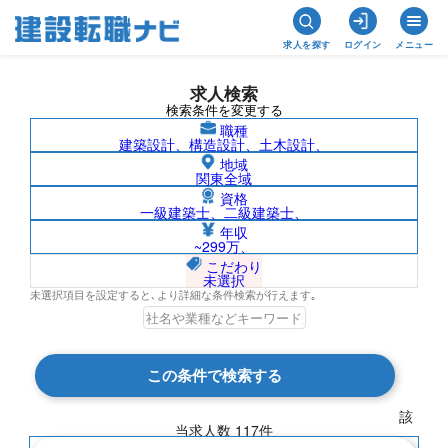
求人を探す
ログイン
メニュー
求人検索
検索条件を変更する
職種
建築設計、構造設計、土木設計、
地域
関東全域
資格
一級建築士、二級建築士、
富山県の求人検索結果一覧
年収
~299万、
こだわり
未選択
未選択項目を設定すると､より詳細な条件検索が行えます｡
検索結果 117 件
この条件で検索する
現在の検索条件
該
当求人数
117
件