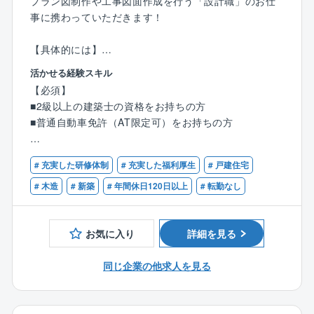
プラン図制作や工事図面作成を行う「設計職」のお仕
＜ここもPOINT＞
事に携わっていただきます！
★収入もキャリアもアップ
入社後に資格取得支援制度を利用し、資格を取る社員
【具体的には】
がほとんど。
■CADを使った図面作成
手当も支給される上、実績や経験に応じてキャリアも
活かせる経験スキル
■住宅や、小規模建築のプランニング・自由設計・企画
アップ。頑張りが必ず報われる環境です。
【必須】
設計
さらに、現場の管理1件ごとにインセンティブが支給さ
■2級以上の建築士の資格をお持ちの方
■各所申請業務 など
れるため、担当した分だけ収入がアップしていきま
■普通自動車免許（AT限定可）をお持ちの方
※分業体制のため、設計業務のみに集中できます！
す。
【優遇条件】
1人あたりの案件数は10件～15件程を担当。
# 充実した研修体制
# 充実した福利厚生
# 戸建住宅
★効率的に業務を管理
■CADオペレーターのご経験
お客様のご要望をもとに、住宅のコンセプトを決定。
現場の巡回や資料作成・整理など、業務時間を圧迫す
■建築設計のご経験
# 木造
# 新築
# 年間休日120日以上
# 転勤なし
見た目の美しさや機能性などを考慮しながら、外観内
ることが多い施工管理職。
■設計事務所でのご経験
装設計・図面作成・確認申請等を行います。
同社では、各現場を効率的に管理できるよう、施工管
■建設業者・工務店・インテリア業界でのご経験
お気に入り
詳細を見る
理アプリシステム『ANDPAD』を導入。
＜入社後の流れ＞
直接現場へ行かなくても、いつでもどこでもスケジュ
入社後は、3カ月～半年間のOJT研修を通じて業務を習
同じ企業の他求人を見る
ール・現状の把握が可能なため、移動に時間を取られ
得できます。
ることなく、業務を進めることができます。
・座学研修
また、働き方次第では残業ゼロで帰ることも！ワーク
∟CADの使い方や打ち合わせ時のポイントを学びま