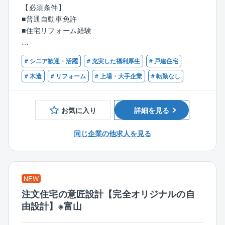
【必須条件】
■業務詳細：
■普通自動車免許
メンテナンス、リフォーム工事等のご提案を行うお仕
■住宅リフォーム経験
事です。
同社で建築されたお施主様に対して、住宅を長持ちさ
【歓迎条件】
せる工事やリフォーム工事のご提案（保証の充実化、
# シニア歓迎・活躍
# 充実した福利厚生
# 戸建住宅
■１級建築施工管理技士または一級建築士の資格をお持
増改築、省エネ住宅化のご提案）を行います。
ちの方
# 木造
# リフォーム
# 上場・大手企業
# 転勤なし
同社では住宅引き渡し10年後、保証延長を行うかどう
■２級建築施工管理技士や、二級建築士の資格をお持ち
かの確認を行っており、延長される場合は白蟻駆除の
の方
薬をまいたり、外壁のやり替え工事（サイリング）等
お気に入り
詳細を見る
を行います。
リフォーム営業職はこの際に、保証延長をいただき、
同じ企業の他求人を見る
最適な補償工事をご提案する営業となります。
■業務詳細：
基本タマホーム株式会社で住宅を購入された方へのア
NEW
プローチとなりますので、すべて既存のお客様となり
注文住宅の意匠設計【完全オリジナルの自
基本的に関係性が良い方が多いです。
由設計】※富山
電話/メール等で問い合わせがあったお客様へのリフォ
ーム工事のご提案となり、一部、店舗へ新規来場した