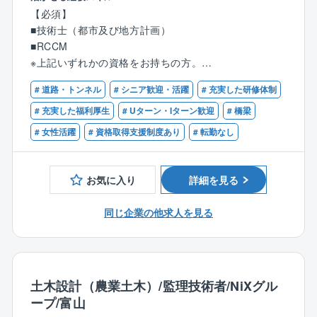
【具体的には】
【必須】
■納品先の稼働状況によって休日出勤可能性があります
都市マスタープラン、都市マスタープラン基礎調査、
■技術士（都市及び地方計画）
が、振休・代休の取得が必須となります。
都市交通計画等、道路・交通やまちづくりに関する企
■RCCM
■17時以降のお問い合わせはコールセンターにて一次対
画・調査・計画 等
※上記いずれかの資格をお持ちの方。
応するため緊急対応は少なく、目安として拠点単位で
■監理技術者としての実務経験
月1～2件となります。個人単位ではもっと少ないので
■就業環境について
# 道路・トンネル
# シニア歓迎・活躍
# 充実した研修体制
ご安心ください。
現在の全社の残業時間平均は35時間です。同社ではこ
【歓迎】
# 充実した福利厚生
# Uターン・Iターン歓迎
# 橋梁
■出張:日本各地に拠点がありますので、営業所の担当
れまで外部コンサルの力も借りながら、残業時間の削
■メンバーのマネジメント経験
エリア内での対応が基本となります。そのため、日帰
# 女性活躍
# 資格取得支援制度あり
# 転勤なし
減に取り組んで参りました。
りが基本の働き方となりますが、大型案件で他拠点の
［1］生産性をあげること［2］クオリティをあげるこ
応援にいくなど、頻度は少ないものの泊まり出張の可
と［3］社員の成長実感を持つことの3点を重要視し、
能性は0ではありません。
お気に入り
詳細を見る
社員全員で取り組むことで、大幅な残業削減に繋げら
れています。
【同社について】
同じ企業の他求人を見る
システムで解決できる部分と、社員の意識改革で行う
日本の2大人気テーマパークやホテル、病院や老人介護
ものとを切り分け、真摯に取り組んできた成果が現在
施設、自動車や食品を製造する工場、町のクリーニン
の働きやすい環境に繋がっています。
グ屋さんやお豆腐屋さん、新幹線や護衛艦まで、あら
ゆる業種のお客様でお使いいただいているボイラを主
■特徴：
土木設計（農業土木）/監理技術者/NiXグル
力製品としているメーカーです。
同社は橋梁／下水道／小水力発電事業を中心に全国レ
ープ/富山
真空式温水ヒーターにおいて国内トップシェアを実現
ベルの高い技術力を発揮した県外展開の強化により、5