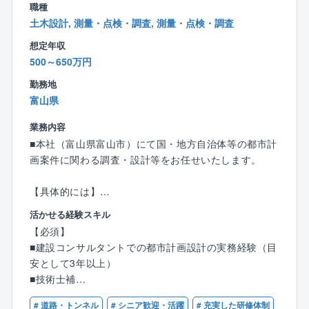
職種
きます。
土木設計, 測量・点検・調査, 測量・点検・調査
想定年収
■同社について：
500～650万円
NiXグループはNiX JAPAN株式会社を中心に国内15
社、海外7社とグローバルに展開し、社会インフラの強
勤務地
化をはじめとした DXサービス事業、海外事業、エネル
富山県
ギー事業（IPP）を行っています。
海外（主にインドネシア）も含めたエネルギー事業に
業務内容
おいて得られた利益を国内における建設事業に転嫁す
■本社（富山県富山市）にて国・地方自治体等の都市計
ることで、採算だけではない社会課題に対するアプロ
画案件に関わる調査・設計等をお任せいたします。
ーチや研究に対しチャレンジできることが当グループ
の強みです。
【具体的には】
都市マスタープラン、都市マスタープラン基礎調査、
活かせる経験スキル
都市交通計画等、道路・交通やまちづくりに関する企
【必須】
画・調査・計画 等
■建設コンサルタントでの都市計画設計の実務経験（目
安として3年以上）
■就業環境について
■技術士補
現在の全社の残業時間平均は35時間です。同社ではこ
れまで外部コンサルの力も借りながら、残業時間の削
# 道路・トンネル
# シニア歓迎・活躍
# 充実した研修体制