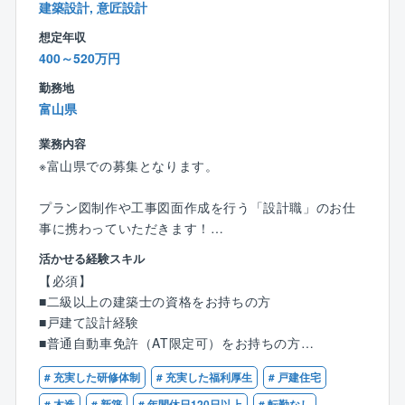
ものづくり、居心地の良い家づくりにこだわり、これ
建築設計, 意匠設計
までに数々の賞を受賞しております。
想定年収
「住宅産業は地域産業であり、環境産業、文化産業で
400～520万円
ある」という考えのもと、一棟一棟の住まいづくりを
通じて美しい街並みづくりに貢献していきます。
勤務地
富山県
【同社の特徴】
業務内容
■自由設計
※富山県での募集となります。
一棟一棟カスタムメイド
あえて住宅展示場も持たず、お客様満足に徹底的に向
プラン図制作や工事図面作成を行う「設計職」のお仕
き合います。
事に携わっていただきます！
■デザイン開発費
活かせる経験スキル
【具体的には】
同社が施工費用を負担する開発予算。
【必須】
■CADを使った図面作成
例えば、契約時のプランでは既製品の洗面化粧台であ
■二級以上の建築士の資格をお持ちの方
■住宅や、小規模建築のプランニング、自由設計、企画
ったものを、同社からの提案でカスタムメイドし、お
■戸建て設計経験
設計
客様からは大変喜ばれました。
■普通自動車免許（AT限定可）をお持ちの方
■各所申請業務など
※分業体制のため、設計業務のみに集中できます！
# 充実した研修体制
# 充実した福利厚生
# 戸建住宅
【優遇条件】
# 木造
# 新築
# 年間休日120日以上
# 転勤なし