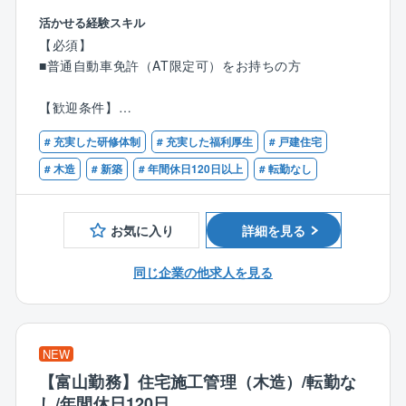
いずれの拠点も、明るい声が響き、活気にあふれた雰
込みは一切不要。
囲気で、わからないことがあれば気軽に質問できる環
活かせる経験スキル
●成約率5～7割：購買意欲の高い前向きなお客様だけが
境が整っています。
【必須】
商談相手。ムダな商談を削り、決定率を最大化できま
中途入社も多く、壁を感じることなく馴染むことがで
■普通自動車免許（AT限定可）をお持ちの方
す。
きる環境です。
●商品力の強さ：高品質×高性能×低価格の“コミコミ価
【歓迎条件】
格”住宅。競合他社との比較検討において、常に優位性
〈男女比〉4：6
■営業にチャレンジしたい方
を保てる商材です。
# 充実した研修体制
# 充実した福利厚生
# 戸建住宅
■上昇志向・バイタリティのある方
≪商品ラインアップ≫
■コミュニケーション能力がある方
# 木造
# 新築
# 年間休日120日以上
# 転勤なし
秀光ビルドの営業は、集客力と商材力が揃っているた
■ローコストで自由設計が可能な自由設計住宅シリーズ
■頑張りを正当に評価してほしい方
め、未経験でも成果が出しやすく、経験者は「打席に
■100種類以上の間取りや外観から選べる企画住宅シリ
■オンとオフ、メリハリを持って働きたい方
立てば決まる」環境で、数字を爆発的に伸ばせます！
お気に入り
詳細を見る
ーズ
＜仕事の流れ＞
同じ企業の他求人を見る
≪商品特長≫
▼お客様の要望をヒアリング
創業以来、商品に建築に必要なすべての費用を明確に
▼ご希望に合うプランの提案
して表示した「コミコミ価格品質」で提供。
▼見積書や契約書の作成、手続
100種類以上ある規格プラン集には、全て金額記載をす
▼竣工時の立ち合い、引継ぎ
NEW
る正直な会社です。
▼お引渡し、アフターフォロー
【富山勤務】住宅施工管理（木造）/転勤な
また、フル装備の住宅や高気密・高断熱・オール電化
し/年間休日120日