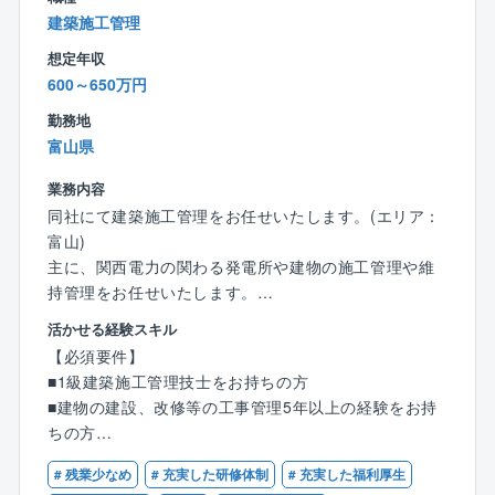
頑張りをきちんと評価する体制があります◎
建築施工管理
想定年収
600～650万円
勤務地
富山県
業務内容
同社にて建築施工管理をお任せいたします。(エリア：
富山)
主に、関西電力の関わる発電所や建物の施工管理や維
持管理をお任せいたします。
活かせる経験スキル
【具体的には】
【必須要件】
* 電力供給に関わる建物の建設
■1級建築施工管理技士をお持ちの方
* それら建物の改修や長寿命化の計画、工事の実施、維
■建物の建設、改修等の工事管理5年以上の経験をお持
持管理 など
ちの方
【同社について】
# 残業少なめ
# 充実した研修体制
# 充実した福利厚生
【歓迎要件】