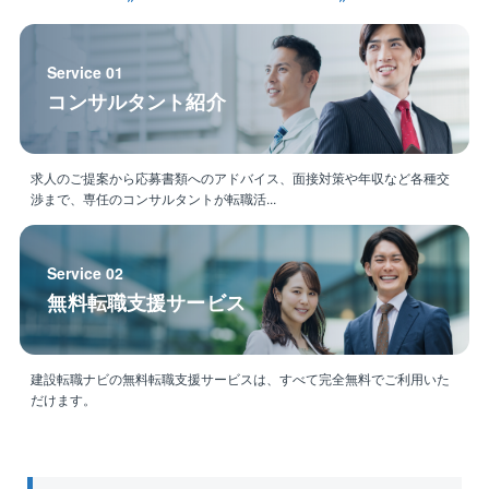
NiXグループはNiX JAPAN株式会社を中心に国内15
社、海外7社とグローバルに展開し、社会インフラの強
化をはじめとした DXサービス事業、海外事業、エネル
Service 01
ギー事業（IPP）を行っています。
コンサルタント紹介
海外（主にインドネシア）も含めたエネルギー事業に
おいて得られた利益を国内における建設事業に転嫁す
ることで、採算だけではない社会課題に対するアプロ
ーチや研究に対しチャレンジできることが当グループ
求人のご提案から応募書類へのアドバイス、面接対策や年収など各種交
渉まで、専任のコンサルタントが転職活...
の強みです。
Service 02
無料転職支援サービス
建設転職ナビの無料転職支援サービスは、すべて完全無料でご利用いた
だけます。