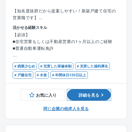
【知名度抜群だから提案しやすい！新築戸建て住宅の
営業職です】
モデルハウスに来場されたお客様へ、同社の住宅をご
活かせる経験スキル
提案していただきます。
【必須】
■住宅営業もしくは不動産営業の1ヶ月以上のご経験
【具体的には】
■普通自動車運転免許
●住宅に関するご希望のヒアリング、プラン作成
●住宅建設地の敷地調査、現地調査、役所調査
【歓迎】
●住宅ローンのご相談等
# 残業少なめ
# 充実した研修体制
# 充実した福利厚生
■何らかの営業経験5年以上がある方
■宅地建物取引士の資格保有者
# 戸建住宅
# 木造
# 年間休日120日以上
来場からお引渡まで、すべてをプロデュースしていた
だきます。
これまでのご経験を存分に発揮していただける環境を
お気に入り
詳細を見る
整えています。
同じ企業の他求人を見る
【タマホーム営業職魅力ポイント】
★より良いものを安く
業界相場を下回るタマホーム価格