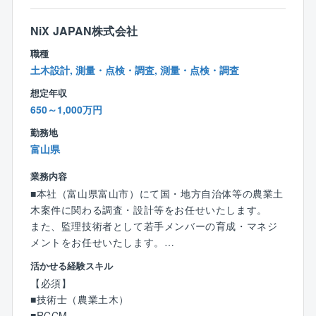
しております。ボイラの種類は豊富にありますが、熱
年連続で売上高を伸ばしています。新エネルギー事業
エネルギーの利用方法もお客様によってさまざまで
等、新たな分野にも積極的に取り組んでいるため、こ
NiX JAPAN株式会社
す。
れまでの経験を活かしながら、同社が持つ幅広いノウ
職種
そういったお客様の要望に対して、多様な技術・製品
ハウと高い技術力を学び、活躍の場を増やすことがで
土木設計, 測量・点検・調査, 測量・点検・調査
を用いた『トータルエンジニアリング』ができ、お客
きます。
様の要望に沿った最良のものを提案できる強みがあり
想定年収
ます。
650～1,000万円
■同社について：
NiXグループはNiX JAPAN株式会社を中心に国内15
勤務地
社、海外7社とグローバルに展開し、社会インフラの強
富山県
化をはじめとした DXサービス事業、海外事業、エネル
ギー事業（IPP）を行っています。
業務内容
海外（主にインドネシア）も含めたエネルギー事業に
■本社（富山県富山市）にて国・地方自治体等の農業土
おいて得られた利益を国内における建設事業に転嫁す
木案件に関わる調査・設計等をお任せいたします。
ることで、採算だけではない社会課題に対するアプロ
また、監理技術者として若手メンバーの育成・マネジ
ーチや研究に対しチャレンジできることが当グループ
メントをお任せいたします。
の強みです。
活かせる経験スキル
【具体的には】
【必須】
農業基盤整備の計画設計、特に排水施設の計画立案や
■技術士（農業土木）
水路構造物の詳細設計業務 等
■RCCM