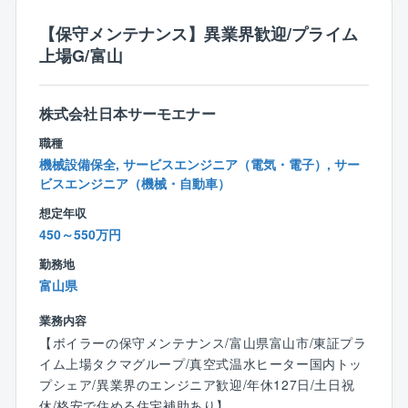
く、カジュアルな服装での勤務が可能です。
■業務部：女性1名／男性5名（30～50代）
ポロシャツやジーンズ、スニーカーなどもOKです！
【保守メンテナンス】異業界歓迎/プライム
【業務の特徴】
上場G/富山
■安定した受注
■発注者側の立場で事業全体を俯瞰できる
発注元の8割は、親会社関西電力です。
■設計、積算、施工管理経験を幅広く活かせる
■無理な出張の少ない、地域密着型の働き方
株式会社日本サーモエナー
■残業少な目
職種
個人差もございますが、平均月20時間ほどです。
【働き方について】
機械設備保全, サービスエンジニア（電気・電子）, サー
（1） 官公庁案件中心だからこその「安定した働き
ビスエンジニア（機械・自動車）
方」
想定年収
■土日祝休み、残業月平均30時間
450～550万円
■急な方針転換や過度な納期逼迫が起きにくい
■長期スパンのプロジェクトが多く、先を見通した働き
勤務地
方が可能
富山県
■景気変動の影響を受けにくく、安定した就業環境
業務内容
（2）ワークライフバランスを意識した就業環境
【ボイラーの保守メンテナンス/富山県富山市/東証プラ
■公共性の高い仕事でありながら、「無理のない働き方
イム上場タクマグループ/真空式温水ヒーター国内トッ
を重視する社風」
プシェア/異業界のエンジニア歓迎/年休127日/土日祝
■業務過多にならないよう、組織的に業務を分担
休/格安で住める住宅補助あり】