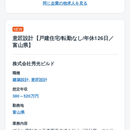
同じ企業の他求人を見る
■100種類以上の間取りや外観から選べる企画住宅シリ
【3】システム導入による効率化を進めています！
ーズ
『ANDPAD』という業務支援システムを導入。現場に
行かなくても施工状況を常に確認でき、チャット機能
≪商品特長≫
で指示を出すことが可能。そのため、残業も少なめで
NEW
創業以来、商品に建築に必要なすべての費用を明確に
す。
して表示した「コミコミ価格品質」で提供。
意匠設計【戸建住宅/転勤なし/年休126日／
100種類以上ある規格プラン集には、全て金額記載をす
富山県】
る正直な会社です。
＜入社後の流れ＞
入社後の研修はOJT研修が中心。
株式会社秀光ビルド
また、フル装備の住宅や高気密、高断熱、オール電化
マンツーマンで2カ月程研修を行い、導入研修で業務の
の標準仕様、さらには独自に開発した耐震、制震機能
職種
流れや専門用語などを学びます。
を備えた「SKダンパー」を採用しており、より安心の
建築設計, 意匠設計
現場では、教えてくれるのを待っているだけでは成長
住まいづくりを行っています。
スピードも遅いため、分からないことがあれば積極的
想定年収
に質問を行う姿勢がとても重要となります。
380～520万円
まずは1件ずつ案件を対応し、徐々に担当案件数を伸ば
勤務地
していきます。毎月2件の完工を目標に、お客様の想い
富山県
をカタチにしていきましょう！
業務内容