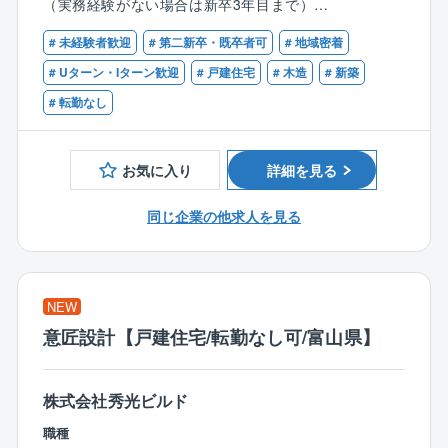
暇制度など福利厚生の充実度向上を図り、従業員が健
（実務経験がない場合は新卒3年目まで）
各担当者でチームを組み、お客様の居心地を重視する
康で安心して働ける環境の整備への取り組みをより一
ために対話を重ねながら設計を進めていきます。
# 未経験者歓迎
# 第二新卒・既卒者可
# 地域密着
層積極的、継続的に推進してまいります。
【歓迎】
■一級または二級建築士の資格をお持ちの方
# Uターン・Iターン歓迎
# 戸建住宅
# 木造
# 新築
【仕事の進め方】
■同社について：
■木造住宅の設計経験のある方
# 転勤なし
お客様との打合せに営業と共に同席し、ヒアリングを
「日本の家は高すぎる」。今から20数年前、創業者の
元にプランを提案していきます。
玉木康裕がアメリカを訪れたときに感じたこの想いこ
受注後は営業、インテリアコーディネーター、工事の
そ、タマホームの原点です。
お気に入り
詳細を見る
各担当者でチームを組み、ベストな家を作り上げてい
注文住宅事業を中核として、戸建分譲事業、リフォー
きます。
ム事業、集合住宅事業、マンション事業、保険代理店
同じ企業の他求人を見る
着工後もよりご満足いただくために、当初プランにな
業、家具/インテリアなどの周辺事業にも取り組んでい
かった工夫や提案を積極的に行っていきます。
ます。
※同社では全てのお客様に満足いただけるように年間の
施工棟数を石川で100棟、富山で40棟に限定しており
NEW
ます。
意匠設計【戸建住宅/転勤なし可/富山県】
（一人当たりの担当する案件10棟程度）
■同社について
株式会社秀光ビルド
創業から50年以上、地域密着で地元のお客様から愛さ
れてきました。
職種