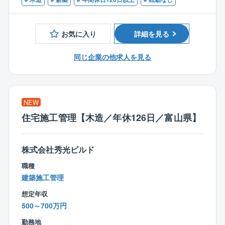
■CADオペレーターのご経験
1人あたりの案件数は10件～15件程を担当。
■建築設計のご経験
お客様のご要望をもとに、住宅のコンセプトを決定。
■設計事務所でのご経験
見た目の美しさや機能性などを考慮しながら、外観内
お気に入り
詳細を見る
■建設業者、工務店、インテリア業界でのご経験
装設計、図面作成、確認申請等を行います。
同じ企業の他求人を見る
＜入社後の流れ＞
入社後は、3カ月～半年間のOJT研修を通じて業務を習
得できます。
■座学研修
NEW
∟CADの使い方や打ち合わせ時のポイントを学びま
住宅施工管理【木造／年休126日／富山県】
す。
■先輩社員との同行
∟まずは図面のトレースなど簡単な業務からスター
株式会社秀光ビルド
ト。
職種
■独り立ちまでのサポート
建築施工管理
∟未経験者でも約1年で独り立ちが可能。
経験者にはスキルに応じた業務をお任せします。
想定年収
500～700万円
＜仕事の魅力＞
勤務地