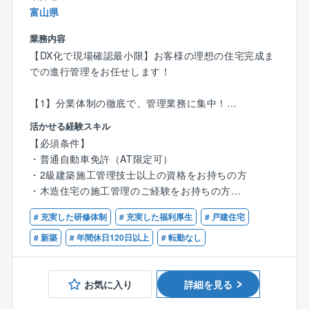
◆お客様の理想を叶えるやりがい◆
富山県
「こんな家を建てたい」というお客様の理想を叶えら
れることが、注文住宅設計の面白さ。
業務内容
「子どもがのびのびと遊べる家が良い」「趣味の部屋
【DX化で現場確認最小限】お客様の理想の住宅完成ま
を作りたい」など希望はさまざまです！
での進行管理をお任せします！
お客様と直接関わることができるからこそ、一つひと
つのこだわりを実現できるやりがいがあります！
【1】分業体制の徹底で、管理業務に集中！
・営業：着工前までの打ち合わせ対応
活かせる経験スキル
〈チーム組織構成〉
・インテリアコーディネーター：プレゼン資料作成
20代～60代まで幅広い年齢層の社員が活躍中。
【必須条件】
・メンテナンス担当：引き渡し後のフォロー
いずれの拠点も、明るい声が響き、活気にあふれた雰
・普通自動車免許（AT限定可）
…と分業制のため、施工管理は【原価・工程・品質・
囲気で、わからないことがあれば気軽に質問できる環
・2級建築施工管理技士以上の資格をお持ちの方
安全管理】に注力できます！
境が整っています。
・木造住宅の施工管理のご経験をお持ちの方
中途入社も多く、壁を感じることなく馴染むことがで
1人あたり、6案件程を担当。1案件あたり平均3カ月～
# 充実した研修体制
# 充実した福利厚生
# 戸建住宅
きる環境です。
【歓迎条件】
4カ月程です。
・1級建築施工管理をお持ちの方
# 新築
# 年間休日120日以上
# 転勤なし
〈男女比〉4：6
【2】出張は一切なし！
現場は、配属店舗から車で1時間圏内。1日あたり1～2
お気に入り
詳細を見る
≪商品ラインアップ≫
件ほど回るため、移動の負担も少ない環境です。
■ローコストで自由設計が可能な自由設計住宅シリーズ