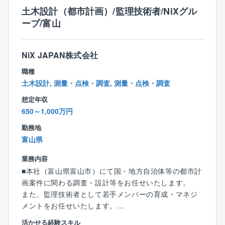
入社後は現場でのOJTや階層別教育を通して業務や製
土木設計（都市計画）/監理技術者/NiXグル
品について学んで頂きます。将来的には技術者と同レ
ープ/富山
ベルの知識を身に着けることができます。
【同社の魅力】
NiX JAPAN株式会社
業界シェアトップクラス：同社はボイラ業界でトップ
職種
クラスのシェアを有しております。
土木設計, 測量・点検・調査, 測量・点検・調査
また全国に拠点を設けており、より顧客の近くでニー
ズに応えられるような体制を築いております。
想定年収
製造から販売までボイラに関するあらゆる事業を手掛
650～1,000万円
けており、人々の生活に必要不可欠な熱エネルギー、
勤務地
生活の基盤を支える事業をして手掛けております。
富山県
また、同社は民生熱エネルギー分野でトップ企業とな
ることを目指しており、すべてのステークホルダーの
業務内容
皆さまにとって価値ある企業になるよう事業を展開し
■本社（富山県富山市）にて国・地方自治体等の都市計
ています。
画案件に関わる調査・設計等をお任せいたします。
また、監理技術者として若手メンバーの育成・マネジ
【働き方】
メントをお任せいたします。
■残業月30～40時間程度です。
活かせる経験スキル
■顧客先への直行直帰可能です。