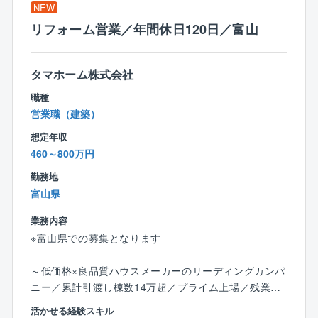
住宅性能6項目目で最高等級クリア
NEW
国産材使用率74.1%
リフォーム営業／年間休日120日／富山
★圧倒的な集客力
集客数（年間）約180,000組
一人当たり接客数平均（年間）約171組
タマホーム株式会社
一人当たり契約数平均（年間）10.25棟（約10棟）
職種
★条件
営業職（建築）
年間休日120日
平均年収932万円
想定年収
460～800万円
【インセンティブ制度】
勤務地
■毎月支給
富山県
■請負金額×歩合率という分かり易さ
建物平均単価2,350万円× 1.5％ ＋ プラスα
業務内容
平均歩合約45万円（1棟当たり）
※富山県での募集となります
■平均受注数
平均年間受注数：10.25棟（1人当たり）
～低価格×良品質ハウスメーカーのリーディングカンパ
＜例：年間歩合給＞
ニー／累計引渡し棟数14万超／プライム上場／残業月1
1棟当たり約45万円×平均10棟＝450万円
0～20h程度／充実の福利厚生◎／年休120日～
活かせる経験スキル