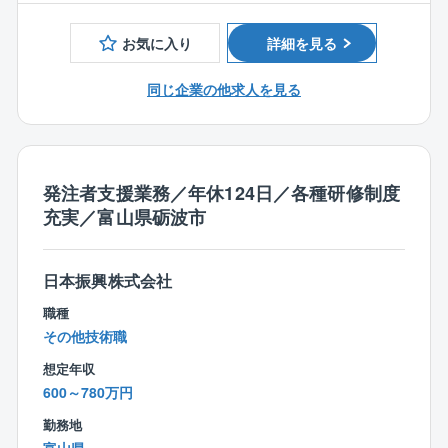
関西電力が保持する発電所のメンテナンスがメインと
なります。
お気に入り
詳細を見る
※一部、土木構造物のメンテナンスを技術力とIT技術で
同じ企業の他求人を見る
調査診断もお任せいたします。
主に、土木構造物（鋼構造・コンクリート）の調査・
試験を行なっています。
【同社について】
発注者支援業務／年休124日／各種研修制度
同社は、関西電力グループの一員として「環境」「土
充実／富山県砺波市
木」「建築」分野を統合した、総合環境エンジニアリ
ング企業です。
これら3分野が連携し、相乗効果を発揮することによっ
日本振興株式会社
て、調査・診断・分析のコンサルティング及び設計・
職種
施工・メンテナンスに至る全ステップにおいて高品質
その他技術職
で付加価値の高いサービスを一貫して提供しておりま
想定年収
す。
600～780万円
豊かな地域環境の創造とより良い地球環境の実現に向
けて、これまでに蓄積した独自の専門技術とノウハウ
勤務地
を生かし、国内全域および海外へと活動のフィールド