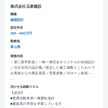
お客様を対応する場合もあります。
株式会社玉家建設
月に3～4件のアプローチを行います。※支店ごとに変動
職種
建築設計
■働き方：
残業は月あたり10～20時間程度となり、支店は18時に
想定年収
クローズするため、基本18時帰りが可能です。
360～600万円
勤務地
■稼いでいる方の例：
富山県
15年目 係長／年収1,633万円（月収43.4万円＋歩合
＋賞与＋残業代）
業務内容
７年目 係長／年収1,035万円（月収30.8万円＋歩合＋
～第二新卒歓迎／一棟一棟完全オリジナルの自由設計
賞与＋残業代）
／注文住宅の設計職／限定した施工棟数とこだわりで
３年目 主任／年収921万円（月収29.6万円＋歩合＋
お客様からの満足度高／受賞多数／UIターン歓迎～
賞与＋残業代）
２年目 主任／年収862万円（月収29.5万円＋歩合＋
◎転勤無し
賞与＋残業代）
活かせる経験スキル
◎未経験/第二新卒も歓迎
【必須】
◎完全自由設計
■福利厚生：
■普通自動車第一種運転免許
住宅手当、子ども同伴勤務制度、半日/時間単位有給休
■建築系の学部を卒業している方
◎同社の注文住宅の設計職を担当します。