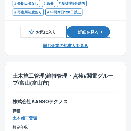
同社は、関西電力グループの一員として「環境」「土
■1級、2級管工事施工管理技士をお持ちの方
# 長期出張なし
# 急募
# 駅徒歩5分以内
木」「建築」分野を統合した、総合環境エンジニアリ
■一級建築士・二級建築士をお持ちの方
# 再雇用制度あり
# 年間休日120日以上
ング企業です。
■建物の建設、改修等の工事管理の経験10年以上の経験
これら3分野が連携し、相乗効果を発揮することによっ
をお持ちの方
て、調査・診断・分析のコンサルティング及び設計・
■国民の安全に貢献する仕事をしたいとお考えの方
お気に入り
詳細を見る
施工・メンテナンスに至る全ステップにおいて高品質
■調整・交渉・折衝等に自信のある方
で付加価値の高いサービスを一貫して提供しておりま
■社内外の方をまとめながら業務を進められる方
同じ企業の他求人を見る
す。
豊かな地域環境の創造とより良い地球環境の実現に向
けて、これまでに蓄積した独自の専門技術とノウハウ
を生かし、国内全域および海外へと活動のフィールド
を広げ、あらゆる課題に対し的確なソリューションを
土木施工管理(維持管理・点検)/関電グルー
提供することを掲げています。
プ/富山(富山市)
【同社の魅力】
■スーパーフレックス制度
株式会社KANSOテクノス
フレックス制度は、あらかじめ決められた総労働時間
職種
の範囲で、社員自らが１日の出社・退社時刻や労働時
土木施工管理
間を自由に決めることができる制度です。
想定年収
同社は、コアタイム(就業が義務化されている時間)のな