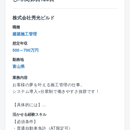
業務は明確に分業されており、設計、施工管理、アフ
の標準仕様、さらには独自に開発した耐震・制震機能
ターなどの専門スタッフと連携しながら、営業はお客
を備えた「SKダンパー」を採用しており、より安心の
様対応に集中できます。
株式会社秀光ビルド
住まいづくりを行っています。
職種
【稼げる！報酬システム】
建築施工管理
＼実力に合った収入を、着実に大きく伸ばせる／
●契約金額に応じてインセンティブを支給
想定年収
●賞与は成果変動型で、1回200～400万円の実績あり
500～700万円
●平均年収989万円。社歴5年以上で年収1,000万円超の
勤務地
プレイヤーが多数活躍中
富山県
【短期間でキャリア確率できる理由】
業務内容
＼数字を積み上げられる／
お客様の夢を叶える施工管理の仕事。
●商談数が多く、最短で経験値を獲得可能
システム導入×分業制で働きやすさ抜群です！
●分業制による高い集中力で、成長スピードが劇的に加
速
【具体的には】
●昇格ポストが豊富：1年での所長昇格実績あり
・営業からお客様を引き継ぎ、施工の打ち合わせ
「稼げる」環境に加え、「成長を最大化」できる点が
活かせる経験スキル
・職人の手配や資材の発注を実施
最大の魅力です。
【必須条件】
・着工したら現場で品質・工程・安全管理を担当
・普通自動車免許（AT限定可）