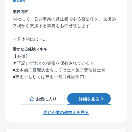
富山県
を広げ、あらゆる課題に対し的確なソリューションを
提供することを掲げています。
業務内容
同社にて、公共事業の発注者である官公庁を、技術的
【同社の魅力】
立場から支援する業務をお任せ致します。
■スーパーフレックス制度
フレックス制度は、あらかじめ決められた総労働時間
＜具体的には＞
の範囲で、社員自らが１日の出社・退社時刻や労働時
（1）資料作成・整理
活かせる経験スキル
間を自由に決めることができる制度です。
事業に関する各種資料（予算・調査・設計条件・工事
【必須】
同社は、コアタイム(就業が義務化されている時間)のな
発注資料等）の作成・取りまとめ支援
▼下記いずれかの資格を保有されている方
いスーパーフレックス制度を採用しており、より柔軟
（2）積算支援
■土木施工管理技士もしくは土木施工管理技士補
で働きやすい環境を整えています。
工事予定価格算出のため、現地調査、図面・数量確
■技術士もしくは技術士補（建設部門）
認、積算資料作成、システム入力等を支援
■RCCM
■リモートワーク制度 (在宅勤務)
（3）工事監督支援
業務内容によっては、出社不要で自宅から在宅勤務が
工事図面・施工状況の確認、関係機関との調整資料作
お気に入り
詳細を見る
可能です。情報通信機器の貸し出しを行うなど、ネッ
成、段階確認、変更対応、完了検査立会等の支援
トワーク環境も整備しています。
同じ企業の他求人を見る
※ご経験に応じてお任せ致します。
■ビジネスカジュアル
ビジネスシーンに適した服装を前提に、スーツではな
【人員構成】