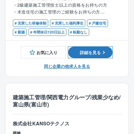
・約3～4ヶ月で完成。引き渡しが無事に進めば、1案件
【入社後の成長ステップ】
・2級建築施工管理技士以上の資格をお持ちの方
完了！
入社後は導入研修で業界知識、商品理解、マナーを習
・木造住宅の施工管理のご経験をお持ちの方
得。
【ポイント】
# 充実した研修体制
# 充実した福利厚生
# 戸建住宅
その後2～3カ月は教育担当が提案方法や図面、ローン
【歓迎条件】
◆依頼主は地域に住むファミリー層や、建て替え希望
手続きまで丁寧に指導します。
・1級建築施工管理をお持ちの方
# 新築
# 年間休日120日以上
# 転勤なし
のシニア層など
未経験でも 3カ月で初契約が一般的で、経験者なら初
◆各現場への確認・訪問回数は1日2～3件
月から契約獲得も可能です。
◆訪問先は車で1時間圏内
お気に入り
詳細を見る
◆並行して進める案件は6件程度
【チーム組織構成】
◆注文住宅と規格住宅の割合は7：3
同じ企業の他求人を見る
現在20代を中心に、20代～50代の幅広い年齢層が活躍
中。
【働きやすい環境】
先輩社員の多くが未経験で入社しており、20代で責任
◆”残業はしない”方針
者や店長へキャリアアップした社員も多数在籍してい
業務システムアプリの導入により、いつでもどこで
ます！
建築施工管理/関西電力グループ/残業少なめ/
も施工状況を確認。
また各支店に営業、設計、インテリアコーディネータ
富山県(富山市)
また、着工前の打合せは営業と分業しているため残
ー、現場監督、施工管理、技術事務、アフターメンテ
業削減に。
ナンス、検査員が在籍しています。
株式会社KANSOテクノス
◆インセンティブで頑張りを還元
賞与やインセンティブがモチベーションに！
職種