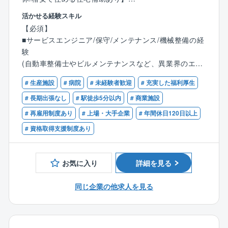
■長時間労働を前提としない案件設計
活かせる経験スキル
■プライベートとの両立を意識した働き方が可能
■業務内容：
【必須】
同社は商業施設や病院、工場等で利用されるボイラや
■サービスエンジニア/保守/メンテナンス/機械整備の経
【社風/文化について】
ヒータのメーカーです。開発からメンテナンスまで対
験
技術者一人ひとりの専門性を尊重し、長期的な育成を
応しているため、顧客に寄り添った提案が可能となり
(自動車整備士やビルメンテナンスなど、異業界のエン
重視。中途入社者も多く、施工管理経験者が多数活躍
ます。同社にてボイラの保守・メンテナンスをお任せ
ジニアから転職された方が活躍中！)
しています。
します。
# 生産施設
# 病院
# 未経験者歓迎
# 充実した福利厚生
【歓迎】
# 長期出張なし
# 駅徒歩5分以内
# 商業施設
【同社について】
■業務詳細：
■ボイラ等の業務関連に関する知識、資格
# 再雇用制度あり
# 上場・大手企業
# 年間休日120日以上
■公共インフラ分野を牽引するリーディングカンパニー
各種ボイラ及び周辺機器の製品内における試運転業
■普通自動車免許第一種
官公庁向けインフラ事業において長年の実績と信頼を
務、修理対応、顧客管理、アフターメンテナンス、更
# 資格取得支援制度あり
築き、業界を代表する存在として社会基盤を支えてい
新営業等をご担当頂きます。
ます。リーディングカンパニーならではの大規模かつ
・メンテナンス…顧客の施設を定期的に訪問し、定期
社会的影響力の大きいプロジェクトに携わることがで
保守や点検消耗部品の交換、ボイラ内の清掃、水質の
お気に入り
詳細を見る
きます。
チェック、訪問先は大型の施設から小規模の店頭まで
様々です。ボイラは燃料や重量別に種類が多岐にわた
同じ企業の他求人を見る
■豊富な実績に裏付けられた高い信頼性
るため、高度かつ幅広い技術が身につきます。
全国規模で多数の公共案件を手がけてきた実績があ
り、安定した受注と継続的な成長を実現しています。
■教育体制：