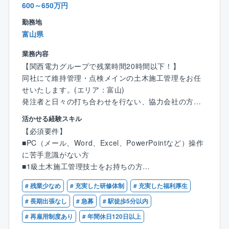
600～650万円
いスーパーフレックス制度を採用しており、より柔軟
で働きやすい環境を整えています。
勤務地
富山県
■リモートワーク制度 (在宅勤務)
業務内容によっては、出社不要で自宅から在宅勤務が
業務内容
可能です。情報通信機器の貸し出しを行うなど、ネッ
【関西電力グループで残業時間20時間以下！】
トワーク環境も整備しています。
同社にて維持管理・点検メインの土木施工管理をお任
せいたします。(エリア：富山)
■ビジネスカジュアル
発注者と日々の打ち合わせを行ない、協力会社の方々
ビジネスシーンに適した服装を前提に、スーツではな
と調整しながら工事を進めていきます。
活かせる経験スキル
く、カジュアルな服装での勤務が可能です。
案件にもよりますが、内勤も半分ほどあり、働きやす
【必須要件】
ポロシャツやジーンズ、スニーカーなどもOKです！
い環境です。
■PC（メール、Word、Excel、PowerPointなど）操作
に苦手意識がない方
■安定した受注
■土木工事の施工管理
■1級土木施工管理技士をお持ちの方
発注元の8割は、親会社関西電力です。
*安全管理（作業者が危険な行動をしていないか）
以下いずれかの要件を満たす方
*品質管理（設計と相違はないか）
# 残業少なめ
# 充実した研修体制
# 充実した福利厚生
■土木建築学部、又は工業高校を卒業されている方
■残業少な目
*工程管理（工事が予定通りに進んでいるか）
■土木施工管理業務経験をお持ちの方
# 長期出張なし
# 急募
# 駅徒歩5分以内
個人差もございますが、平均月20時間ほどです。
# 再雇用制度あり
# 年間休日120日以上
案件内容：発電関連