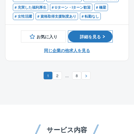
【歓迎】
減に取り組んで参りました。
※下記いずれかの資格をお持ちの方
# 充実した福利厚生
# Uターン・Iターン歓迎
# 橋梁
［1］生産性をあげること［2］クオリティをあげるこ
■技術士（都市及び地方計画）
# 女性活躍
# 資格取得支援制度あり
# 転勤なし
と［3］社員の成長実感を持つことの3点を重要視し、
■RCCM
社員全員で取り組むことで、大幅な残業削減に繋げら
れています。
お気に入り
詳細を見る
システムで解決できる部分と、社員の意識改革で行う
ものとを切り分け、真摯に取り組んできた成果が現在
同じ企業の他求人を見る
の働きやすい環境に繋がっています。
■特徴：
同社は橋梁／下水道／小水力発電事業を中心に全国レ
...
1
2
8
ベルの高い技術力を発揮した県外展開の強化により、5
年連続で売上高を伸ばしています。新エネルギー事業
等、新たな分野にも積極的に取り組んでいるため、こ
れまでの経験を活かしながら、同社が持つ幅広いノウ
ハウと高い技術力を学び、活躍の場を増やすことがで
きます。
■同社について：
サービス内容