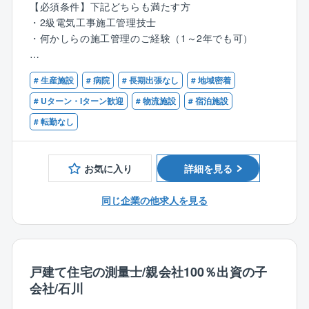
【必須条件】下記どちらも満たす方
ができています。
【具体的には】
・2級電気工事施工管理技士
電気工事の施工管理業務をお任せします。
・何かしらの施工管理のご経験（1～2年でも可）
・残業は月30h程
・施工会社とのお打ち合わせ
・ほとんどの現場で4週8休を実現（休日出勤した際
・見積もり作成
【歓迎条件】
は、振替休日の取得を制度化）
・管理資料の作成
# 生産施設
# 病院
# 長期出張なし
# 地域密着
・1級電気工事施工管理技士
・GW、お盆、年末年始は工事中止期間となり有休使用
・協力会社の管理
・公共工事の現場代理人のご経験
# Uターン・Iターン歓迎
# 物流施設
# 宿泊施設
により長期休暇を取得可能。（JR工事）
・社内での人員配置
・箱もの電気設備のご経験
# 転勤なし
・実行予算の作成など
■大鉄工業（株）について
〈対象工事〉
1943年設立で、JR西日本グループの工事会社として、
工場や病院、商業施設などの
お気に入り
詳細を見る
一貫して鉄道を中心とした公共インフラの整備を担っ
・配電線工事
てきました。
・地中管路工事
同じ企業の他求人を見る
現在は、ＪＲ西日本グループ最大の総合建設業という
・屋内外配線工事
位置づけになっております。
・配信線路工事（光回線への切り替え）など
毎年、安定した工事量を受注し、年間1000億円程度の
売上高を誇ります（線路・土木・建築）。
加賀市、小松市を中心に手掛けます。
創業以来、黒字経営を継続し、自己資本比率は７０％
電力会社からご依頼いただく各種工事をはじめ、一般
戸建て住宅の測量士/親会社100％出資の子
を超えます。
住宅向け内線工事や通信工事まで広く対応しているた
会社/石川
自社の中に、新設現場だけでなくメンテナンス現場も
め、今後も安定した受注数が見込めます。