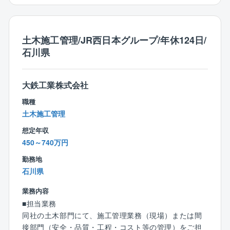
築き、業界を代表する存在として社会基盤を支えてい
【人員構成】
ます。リーディングカンパニーならではの大規模かつ
■業務部：女性1名／男性5名（30～50代）
社会的影響力の大きいプロジェクトに携わることがで
土木施工管理/JR西日本グループ/年休124日/
きます。
【業務の特徴】
石川県
■発注者側の立場で事業全体を俯瞰できる
■豊富な実績に裏付けられた高い信頼性
■設計、積算、施工管理経験を幅広く活かせる
全国規模で多数の公共案件を手がけてきた実績があ
■無理な出張の少ない、地域密着型の働き方
大鉄工業株式会社
り、安定した受注と継続的な成長を実現しています。
職種
【働き方について】
土木施工管理
（1） 官公庁案件中心だからこその「安定した働き
方」
想定年収
■土日祝休み、残業月平均30時間
450～740万円
■急な方針転換や過度な納期逼迫が起きにくい
勤務地
■長期スパンのプロジェクトが多く、先を見通した働き
石川県
方が可能
■景気変動の影響を受けにくく、安定した就業環境
業務内容
■担当業務
（2）ワークライフバランスを意識した就業環境
同社の土木部門にて、施工管理業務（現場）または間
■公共性の高い仕事でありながら、「無理のない働き方
接部門（安全・品質・工程・コスト等の管理）をご担