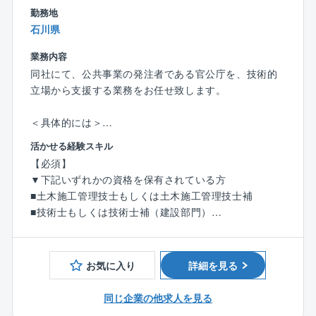
■急な方針転換や過度な納期逼迫が起きにくい
勤務地
■長期スパンのプロジェクトが多く、先を見通した働き
石川県
方が可能
■景気変動の影響を受けにくく、安定した就業環境
業務内容
同社にて、公共事業の発注者である官公庁を、技術的
（2）ワークライフバランスを意識した就業環境
立場から支援する業務をお任せ致します。
■公共性の高い仕事でありながら、「無理のない働き方
を重視する社風」
＜具体的には＞
■業務過多にならないよう、組織的に業務を分担
（1）資料作成・整理
活かせる経験スキル
■長時間労働を前提としない案件設計
事業に関する各種資料（予算・調査・設計条件・工事
【必須】
■プライベートとの両立を意識した働き方が可能
発注資料等）の作成・取りまとめ支援
▼下記いずれかの資格を保有されている方
（2）積算支援
■土木施工管理技士もしくは土木施工管理技士補
【社風/文化について】
工事予定価格算出のため、現地調査、図面・数量確
■技術士もしくは技術士補（建設部門）
技術者一人ひとりの専門性を尊重し、長期的な育成を
認、積算資料作成、システム入力等を支援
■RCCM
重視。中途入社者も多く、施工管理経験者が多数活躍
（3）工事監督支援
しています。
工事図面・施工状況の確認、関係機関との調整資料作
お気に入り
詳細を見る
成、段階確認、変更対応、完了検査立会等の支援
【同社について】
■公共インフラ分野を牽引するリーディングカンパニー
同じ企業の他求人を見る
※ご経験に応じてお任せ致します。
官公庁向けインフラ事業において長年の実績と信頼を