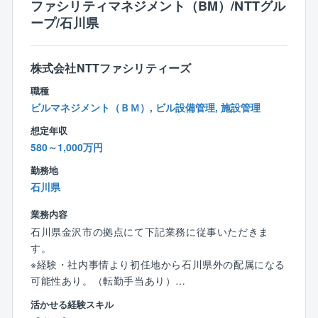
ファシリティマネジメント（BM）/NTTグル
オープンで風通しの良い社風が特徴。意見を出し合
ープ/石川県
い、現場改善に取り組んでいます。仕事と育児の両立
支援にも注力し、休暇取得や振替休日の活用を会社全
体で推進。2019年には「くるみん認定」を取得してい
株式会社NTTファシリティーズ
ます。
職種
ビルマネジメント（ＢＭ）, ビル設備管理, 施設管理
想定年収
580～1,000万円
勤務地
石川県
業務内容
石川県金沢市の拠点にて下記業務に従事いただきま
す。
※経験・社内事情より初任地から石川県外の配属になる
可能性あり。（転勤手当あり）
活かせる経験スキル