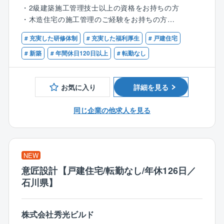
…と分業制のため、施工管理は【原価・工程・品質・
■福利厚生：
・2級建築施工管理技士以上の資格をお持ちの方
安全管理】に注力できます！
住宅手当、子ども同伴勤務制度、半日/時間単位有給休
・木造住宅の施工管理のご経験をお持ちの方
暇制度など福利厚生の充実度向上を図り、従業員が健
1人あたり、6案件程を担当。1案件あたり平均3カ月～
# 充実した研修体制
# 充実した福利厚生
# 戸建住宅
康で安心して働ける環境の整備への取り組みをより一
【歓迎条件】
4カ月程です。
層積極的、継続的に推進してまいります。
・1級建築施工管理をお持ちの方
# 新築
# 年間休日120日以上
# 転勤なし
【2】出張は一切なし！
■同社について：
現場は、配属店舗から車で1時間圏内。1日あたり1～2
お気に入り
詳細を見る
「日本の家は高すぎる」。今から20数年前、創業者の
件ほど回るため、移動の負担も少ない環境です。
玉木康裕がアメリカを訪れたときに感じたこの想いこ
同じ企業の他求人を見る
そ、タマホームの原点です。
【3】システム導入による効率化を進めています！
注文住宅事業を中核として、戸建分譲事業、リフォー
『ANDPAD』という業務支援システムを導入。現場に
ム事業、集合住宅事業、マンション事業、保険代理店
行かなくても施工状況を常に確認でき、チャット機能
業、家具/インテリアなどの周辺事業にも取り組んでい
で指示を出すことが可能。そのため、残業も少なめで
NEW
ます。
す。
意匠設計【戸建住宅/転勤なし/年休126日／
石川県】
＜入社後の流れ＞
入社後の研修はOJT研修が中心。
株式会社秀光ビルド
マンツーマンで2カ月程研修を行い、導入研修で業務の