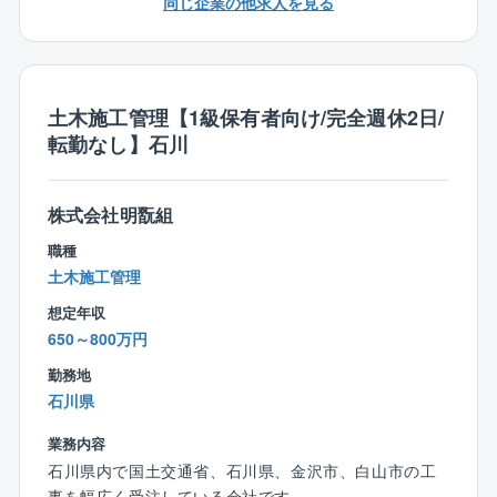
同じ企業の他求人を見る
います。
■担当マンションの定期巡回
⇒居住者様や管理員との面談や建物の状況確認をし
て、リアルタイムな情報を把握。
土木施工管理【1級保有者向け/完全週休2日/
■管理費や修繕積立金等の未収金督促業務
転勤なし】石川
■マンション内のコミュニティ形成のためのイベント提
案及び運営 など
株式会社明翫組
【魅力ポイント】
■月残業20h程、年休127日、フレックス在宅勤務OKと
職種
ワークライフバランスを整えて就業可能です！
土木施工管理
組合との会議により土日出社は発生しますが、振替休
想定年収
日100％取得必須。
650～800万円
■フレックスを積極活用しており、土日は午前のみ勤務
といった働き方も可能です。
勤務地
■24hサポートセンター設置で休日の携帯電話OFFを徹
石川県
底。チーム制のため、休日の問合せは、代理でチーム
業務内容
メンバーにて対応します。
石川県内で国土交通省、石川県、金沢市、白山市の工
■入社研修後、配属先OJTのほか、フォロー研修、階層
事を幅広く受注している会社です。