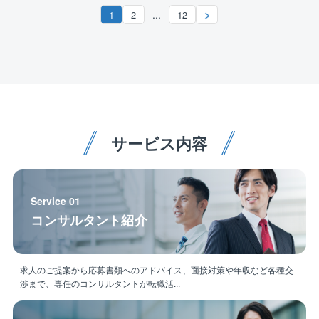
由、ひげ・ピアス・ネイルOK！
...
1
2
12
・ブランクがある方も歓迎！
・評価軸が明確：工事成績、評点、優良工事表彰など
が給与・賞与に直結します！
・女性技術者も活躍中：土木3名、建築3名の女性社員
が在籍しており、性別問わず働きやすい環境を整えて
います。
◎裁量権
サービス内容
現場運営は基本お任せするスタンスで備品手配等も自
身の判断で進められます！
Service 01
◎家庭・育児を優先できる環境
コンサルタント紹介
産休・育休取得実績あり。お子さんの急な発熱などに
よる家庭都合休OK！
子育てサポート・介護休暇・介護サポートも充実
求人のご提案から応募書類へのアドバイス、面接対策や年収など各種交
渉まで、専任のコンサルタントが転職活...
◎1案件集中スタイルで「裁量」を持って働く
公共工事は並行案件なし。「元請け」の立場で現場運