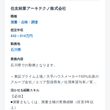
扱っているのは他ゼネコンと比べ特徴的であり、且つ
今後の建設業として強みとなります。
■工期
住友林業アーキテクノ株式会社
・2～3ヶ月のものもあれば半年～1年の案件もありま
職種
■組織構成について
す。
測量・点検・調査
・土木部門には現在約500名の社員が在籍
・現在、120名程度のキャリア採用の方が様々な工事で
想定年収
■案件エリア
活躍しています
432～514万円
・石川県加賀市に限、出張や転勤はございません。
・配属組織は、大きく分けて新設部門とメンテナンス
勤務地
部門の2部門に分かれる
【早期キャリアアップ】
石川県
・配属先は、応募者様のキャリアや事情を考慮して決
同社では社歴や年齢に関わらず、実績を正当に評価
定します。
し、それらに見合ったポジションをご用意。実力次第
業務内容
で早期キャリアアップも可能です。現在活躍されてい
石川県での勤務となります。
■勤務地について ＊関西の案件が多め、面談時もしく
る社員の中には、30代前半で部長職へ昇進された方も
は面接時に詳しいお話をさせていただきます。
います。
～東証プライム上場／大手ハウスメーカー100%出資の
近畿エリア（大阪・京都の各府、兵庫・滋賀・奈良・
また、残業月平均10h程度に加えて、転勤も発生しない
グループ会社／エリア型採用有／社用車貸与有／実働
和歌山の各県）、北陸エリア（新潟・富山・石川・福
ため、無理なく働いてキャリアアップを目指せます。
7.5時間／有休取得率50%以上／福利厚生充実～
活かせる経験スキル
井の各県）の各現場事業所
【必須】
【業務内容】
■測量士もしくは、測量士補の実務経験（目安3年以
【間接部門の場合】
■同社にて、測量士として測量業務をお任せいたしま
上）
住所：大阪府大阪市淀川区西中島3-9-15