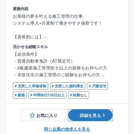
方や特長などをレクチャーしていきます。
業務内容
先輩社員と一緒にまずは1件の案件を進めていき、打ち
お客様の夢を叶える施工管理の仕事。
合わせの仕方やプレゼンボードの作成方法、現場監督
システム導入×分業制で働きやすさ抜群です！
への引継ぎ方などを学びます。
独り立ちまでは半年程かかるイメージ。
【具体的には】
わからないことがあれば周りがサポートする環境なの
・営業からお客様を引き継ぎ、施工の打ち合わせ
で気軽に周囲へ質問してください！
活かせる経験スキル
・職人の手配や資材の発注を実施
未経験からスタートした先輩もたくさんいるため、安
【必須条件】
・着工したら現場で品質・工程・安全管理を担当
心してスタートすることができます！
・普通自動車免許（AT限定可）
・約3～4ヶ月で完成。引き渡しが無事に進めば、1案件
また、本人の能力とやる気次第でスピード感持って昇
・2級建築施工管理技士以上の資格をお持ちの方
完了！
格できる魅力が同社にはあります。
・木造住宅の施工管理のご経験をお持ちの方
挑戦できる環境が整っている同社で理想のキャリアを
【ポイント】
# 充実した研修体制
# 充実した福利厚生
# 戸建住宅
実現しましょう！
【歓迎条件】
◆依頼主は地域に住むファミリー層や、建て替え希望
チーム組織構成
・1級建築施工管理をお持ちの方
# 新築
# 年間休日120日以上
# 転勤なし
のシニア層など
女性社員をメインに20代～40代までの社員が活躍中。
◆各現場への確認・訪問回数は1日2～3件
チームには個性豊かなメンバーが揃っており、あなた
◆訪問先は車で1時間圏内
お気に入り
詳細を見る
自身の強みや特技を存分に発揮できる環境です！
◆並行して進める案件は6件程度
◆注文住宅と規格住宅の割合は7：3
同じ企業の他求人を見る
＼教育体制について／