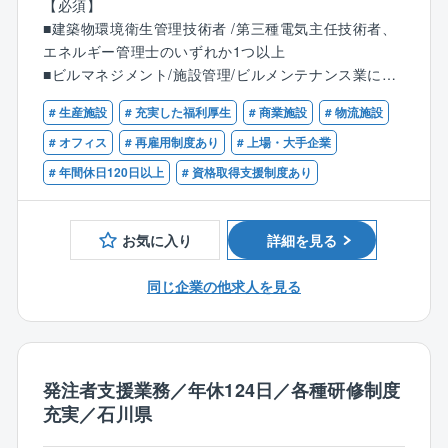
【必須】
NTTグループや一般企業のオフィスビルなどの建物維
■建築物環境衛生管理技術者 /第三種電気主任技術者、
持管理業務/コンサル業務の実施、統括管理や設備管理
エネルギー管理士のいずれか1つ以上
業務を担当いただきます。
■ビルマネジメント/施設管理/ビルメンテナンス業に従
事し、マネジメント経験のある方
【具体的には】
# 生産施設
# 充実した福利厚生
# 商業施設
# 物流施設
■大規模ビルでのマネジメント経験や設備管理業務の現
■お客様事業を理解し経営課題に関するファシリティ関
場(副)責任者経験を有する方
# オフィス
# 再雇用制度あり
# 上場・大手企業
連改善提案
【歓迎】
# 年間休日120日以上
# 資格取得支援制度あり
■建物・設備に関する投資修繕計画やエネルギーマネジ
■大型施設での所長クラスのご経験
メント
■入居テナント対応
お気に入り
詳細を見る
■協力会社対応
※ブロック支店によるバックヤード業務、維持管理現場
同じ企業の他求人を見る
支援、維持管理所長業務等に従事し、スキルアップを
行いながら経験を積んでいく。
■各維持管理業務の業務改善/効率化や品質向上に繋が
る企画立案/実行
■デジタルトランスフォーメーション等、業務運用の改
発注者支援業務／年休124日／各種研修制度
善に向けた企画/施策立案/運用の実施
充実／石川県