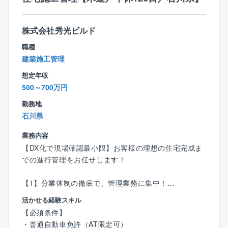
基本的に関係性が良い方が多いです。
電話/メール等で問い合わせがあったお客様へのリフォ
ーム工事のご提案となり、一部、店舗へ新規来場した
株式会社秀光ビルド
お客様を対応する場合もあります。
職種
月に3～4件のアプローチを行います。※支店ごとに変動
建築施工管理
■働き方：
想定年収
残業は月あたり10～20時間程度となり、支店は18時に
500～700万円
クローズするため、基本18時帰りが可能です。
勤務地
石川県
■稼いでいる方の例：
15年目 係長／年収1,633万円（月収43.4万円＋歩合
業務内容
＋賞与＋残業代）
【DX化で現場確認最小限】お客様の理想の住宅完成ま
７年目 係長／年収1,035万円（月収30.8万円＋歩合＋
での進行管理をお任せします！
賞与＋残業代）
３年目 主任／年収921万円（月収29.6万円＋歩合＋
【1】分業体制の徹底で、管理業務に集中！
賞与＋残業代）
・営業：着工前までの打ち合わせ対応
活かせる経験スキル
２年目 主任／年収862万円（月収29.5万円＋歩合＋
・インテリアコーディネーター：プレゼン資料作成
賞与＋残業代）
【必須条件】
・メンテナンス担当：引き渡し後のフォロー
・普通自動車免許（AT限定可）