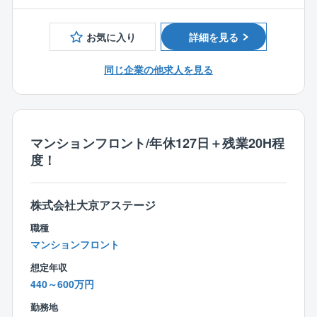
■宅地建物取引士
⇒課題解決のためのアドバイスやマンション運営ルー
【同社の特徴】
■マネジメントのご経験
ルの見直し、計画的な資金計画の提案など。
■木造注文住宅で国内トップクラスの実績を持つ大手ハ
お気に入り
詳細を見る
■修繕工事や防犯対策等の提案
ウスメーカーグループの一員として、木造住宅の設
⇒必要な修繕工事の提案、工事スケジュール管理を行
計、生産支援を行う総合コンサルティング会社です。
同じ企業の他求人を見る
います。
高い技術力で木造建築物の品質を支え、お客様に「安
■担当マンションの定期巡回
心、安全」を提供しています。
⇒居住者様や管理員との面談や建物の状況確認をし
■敷地や地盤の調査から実施計画図の作成、積算、申請
て、リアルタイムな情報を把握。
など、設計担当、生産担当を技術でバックアップをし
マンションフロント/年休127日＋残業20H程
■管理費や修繕積立金等の未収金督促業務
ています。
度！
■マンション内のコミュニティ形成のためのイベント提
■短時間勤務制度や介護休暇、育児休暇など、介護や育
案及び運営 など
児支援をはじめ、女性をサポートする制度が充実して
います。
株式会社大京アステージ
【魅力ポイント】
こうした制度を利用しながら、多くの女性社員が生き
■月残業20h程、年休127日、フレックス在宅勤務OKと
職種
生きと活躍しています。
ワークライフバランスを整えて就業可能です！
マンションフロント
組合との会議により土日出社は発生しますが、振替休
想定年収
日100％取得必須。
440～600万円
■フレックスを積極活用しており、土日は午前のみ勤務
といった働き方も可能です。
勤務地