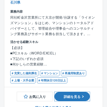
■24hサポートセンター設置で休日の携帯電話OFFを徹
石川県
底。チーム制のため、休日の問合せは、代理でチーム
業務内容
メンバーにて対応します。
同社町金沢営業所にて大京が開発/分譲する「ライオン
■入社研修後、配属先OJTのほか、フォロー研修、階層
ズマンション」をはじめ、マンションのトータルアド
毎研修など学べる環境を整備。完全独り立ちは入社後1
バイザーとして、管理組合や理事会へのコンサルティ
年前後のイメージです。
ング業務及びサポート業務を担当して頂きます。
■実例やノウハウを共有できる社内システム使用など、
マンション居住者の方々が快適且つ安全に生活を送れ
情報連携が活発で、知識を積んでいただけます。
活かせる経験スキル
るようサポートして頂きます。
また、コミュニケーションツールを導入しているので
【必須】
不動産業界でのご経験のある方はもちろんですが、異
他部署の方とも密に連携を取りながら業務に取り組む
■PCスキル（WORD/EXCEL）
業界で営業経験のある方も
ことが可能です。
※下記のいずれか必須
幅広くご活躍いただけるようなフォロー体制も充実し
※『民法など法律』『財務/金融』『建築/設備』など幅
■何かしらの営業経験
ております。
広い専門知識が身に付きます。
■不動産業界経験
■中途が6割、新卒が4割と中途の方の割合の方が多く、
# 充実した福利厚生
# マンション
# 再雇用制度あり
【具体的には】
新卒/中途分け隔てなくご活躍されていらっしゃいま
【歓迎】
# 上場・大手企業
# 年間休日120日以上
■居住者の方々で構成される管理組合の運営をサポート
す。
■マンション管理士
⇒課題解決のためのアドバイスやマンション運営ルー
■宅地建物取引士
ルの見直し、計画的な資金計画の提案など。
お気に入り
詳細を見る
■管理業務主任者
■修繕工事や防犯対策等の提案
⇒必要な修繕工事の提案、工事スケジュール管理を行