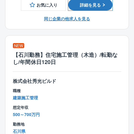
［3］アウトラインが決まれば施工管理や現場監督、設
お気に入り
詳細を見る
ーズ
ー、色彩検定の有資格者
計担当者へ引継ぎ
■建材のサンプル手配などを行います。
同じ企業の他求人を見る
≪商品特長≫
創業以来、商品に建築に必要なすべての費用を明確に
＜インテリアコーディネーター職のポイント！＞
して表示した「コミコミ価格品質」で提供。
住宅づくりにおいて、最も近い位置でお客様を支え、
100種類以上ある規格プラン集には、全て金額記載をす
二人三脚で理想の家づくりを行うインテリアコーディ
NEW
る正直な会社です。
ネーター。
【石川勤務】住宅施工管理（木造）/転勤な
1人あたり10件程の案件を並行しながら進め、毎月8件
また、フル装備の住宅や高気密・高断熱・オール電化
し/年間休日120日
を現場監督へ引き渡すことを目標にお客様と打ち合わ
の標準仕様、さらには独自に開発した耐震・制震機能
せを行います。
を備えた「SKダンパー」を採用しており、より安心の
また、社内のさまざまな部署と連携するポジション！
株式会社秀光ビルド
住まいづくりを行っています。
他職種のメンバーとも交流が多いため、わからないこ
職種
とがあればなんでも相談できる環境です。
建築施工管理
全国展開という利点を活かし、他支店のインテリアコ
ーディネーターとも盛んに情報交換を行うことで、よ
想定年収
り成長できる魅力があります。
500～700万円
勤務地
＜入社後の流れ＞
石川県
入社後はOJT研修を中心に、業務の流れや同社の考え