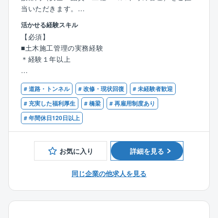
を重視する社風」
当いただきます。
■業務過多にならないよう、組織的に業務を分担
活かせる経験スキル
■長時間労働を前提としない案件設計
■工事内容
【必須】
■プライベートとの両立を意識した働き方が可能
・エリア：近畿地方が大半※関西・北陸エリアの順に多
■土木施工管理の実務経験
い
＊経験１年以上
【社風/文化について】
・鉄道関連工事：建設工事（線路交差工事、高架橋、
技術者一人ひとりの専門性を尊重し、長期的な育成を
新駅等）
【歓迎】
重視。中途入社者も多く、施工管理経験者が多数活躍
・メンテナンス工事
# 道路・トンネル
# 改修・現状回復
# 未経験者歓迎
■1級もしくは2級土木施工管理技士
しています。
（耐震補強、老朽化対策（鋼・鉄筋コンクリート構
■土木系の学科を卒業された方
# 充実した福利厚生
# 橋梁
# 再雇用制度あり
造）、斜面防災等）
【同社について】
# 年間休日120日以上
・公共工事…シールド、道路新設・改良、河川改修等
■公共インフラ分野を牽引するリーディングカンパニー
・民間工事…NEXCO（一般部、インターチェンジ、ジ
官公庁向けインフラ事業において長年の実績と信頼を
ャンクション等）等
お気に入り
詳細を見る
築き、業界を代表する存在として社会基盤を支えてい
＊JRからの案件が9割を占める為、電車沿いの案件が
ます。リーディングカンパニーならではの大規模かつ
中心
同じ企業の他求人を見る
社会的影響力の大きいプロジェクトに携わることがで
＊建設工事に加え、メンテナンス工事も豊富
きます。
＊工期：新設案件で2年6カ月程度／メンテナンス等の
改修案件で1年程度
■豊富な実績に裏付けられた高い信頼性
※地方の案件等は少なく、自宅から直行直帰できる工事