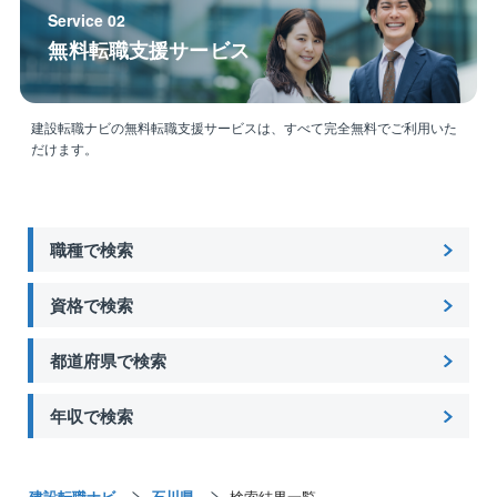
営を基本お任せします。
Service 02
無料転職支援サービス
◎やりがい
最短半年の長期案件が多く、自分が組んだ予定通りに
現場が完遂した時の達成感は格別
建設転職ナビの無料転職支援サービスは、すべて完全無料でご利用いた
だけます。
〈同社について〉
全社員33名中、19名が10代、20代と年齢の若い社員が
多く在籍している会社です。
若者の採用・育成に積極的で、若者の雇用管理の状況
職種で検索
などが優良な中小企業を厚生労働大臣が認定するユー
スエール認定企業です。
資格で検索
都道府県で検索
年収で検索
建設転職ナビ
石川県
検索結果一覧