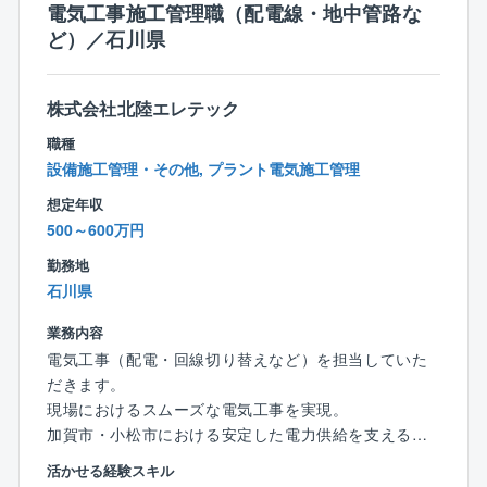
全国規模で多数の公共案件を手がけてきた実績があ
が多数あります。
電気工事施工管理職（配電線・地中管路な
り、安定した受注と継続的な成長を実現しています。
ど）／石川県
■魅力
・安定性・事業基盤の強さ
JR西日本グループの一員として、鉄道インフラを中心
株式会社北陸エレテック
とした安定した事業基盤を有しており、景気変動の影
職種
響を受けにくい環境で長期的にキャリア形成が可能で
設備施工管理・その他, プラント電気施工管理
す。
想定年収
500～600万円
・新設と維持管理の両方を経験できる
鉄道インフラ特有で、新設工事と保守・改修の両方が
勤務地
あり、片方に偏らず、土木施工管理として幅広い経験
石川県
が積める点は魅力です。
業務内容
■働き方
電気工事（配電・回線切り替えなど）を担当していた
【「働き方」から「働きがい」へ】
だきます。
2017年に「働き方推進本部」を設置し、就業環境の整
現場におけるスムーズな電気工事を実現。
備に取り組んでいます。現在、中期計画2025にて「働
加賀市・小松市における安定した電力供給を支える仕
きがい」として、さらにリソースを投入しています。
事です。
活かせる経験スキル
施主がJR中心で工期にゆとりがあり、残業を減らす事