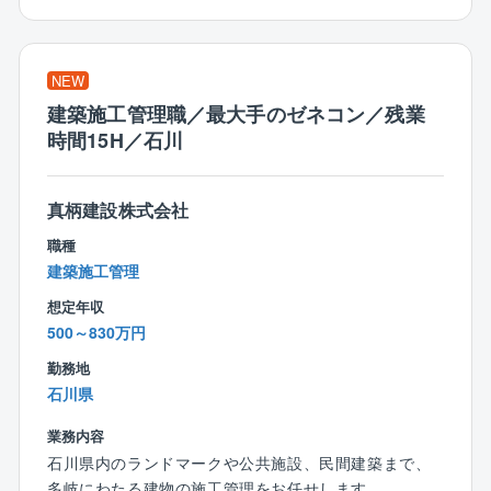
入社後は、建築関係の知識や経験に合わせたOJTで仕
【働きやすい環境】
事を教えます。
◆”残業はしない”方針
検査課のリーダーや課長がいる店舗にて、1カ月程OJT
業務システムアプリの導入により、いつでもどこで
NEW
研修を実施。
も施工状況を確認。
少しずつ一人での検査業務をお任せしていき、独り立
建築施工管理職／最大手のゼネコン／残業
また、着工前の打合せは営業と分業しているため残
ち後も先輩や上司がしっかりフォローするので、安心
時間15H／石川
業削減に。
して業務をスタートできます！
◆インセンティブで頑張りを還元
真柄建設株式会社
賞与やインセンティブがモチベーションに！
職種
頑張りをきちんと評価する体制があります◎
建築施工管理
想定年収
500～830万円
勤務地
石川県
業務内容
石川県内のランドマークや公共施設、民間建築まで、
多岐にわたる建物の施工管理をお任せします。