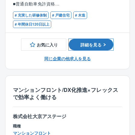
す。
■普通自動車免許資格
勤務地最寄駅：地下鉄御堂筋線／西中島南方駅
■内勤30％／外勤70%の業務を想定しています。
■測量士または測量士補の資格
受動喫煙対策：屋内全面禁煙
# 充実した研修体制
# 戸建住宅
# 木造
※具体的には
# 年間休日120日以上
【現場施工管理の場合】
■戸建住宅の敷地測量
・関西圏（主に京阪神エリア）の新設現場（土木支
■データ解析／測量図面の作成
店）
お気に入り
詳細を見る
・大阪管轄エリアのメンテナンス現場（大阪支店）
将来的にお任せする業務
＊大阪管轄エリアの中に和歌山出張所が存在する。
■建築基準法に関する役所対応
同じ企業の他求人を見る
・兵庫管轄エリアのメンテナンス現場（神戸支店）
■SWS試験による地盤調査
・京都管轄エリアのメンテナンス現場(京都支店)
※年に1度上長とのキャリア相談MTGもあり、適性、希
・福知山管轄エリアのメンテナンス現場（福知山支
望等確認したうえで業務をお任せする予定です。
店）
・北陸圏（福井・石川・富山）の新設現場（北陸支
マンションフロント/DX化推進×フレックス
＜測量地について＞
店）
で効率よく働ける
協力事務所との連携もございますので、拠点から行き
・福井管轄エリアのメンテナンス現場（福井出張所）
やすい範囲となります。（日帰り想定）
・金沢管轄エリアのメンテナンス現場（金沢出張所）
休日出勤も基本想定はございません。
株式会社大京アステージ
・富山管轄エリアのメンテナンス現場（富山出張所）
＜使用ソフト／特徴＞
INFINITY
職種
上記支店の中から配属先を決めます。
※3Dスキャナー等の活用も全社的に行っており、ミリ
マンションフロント