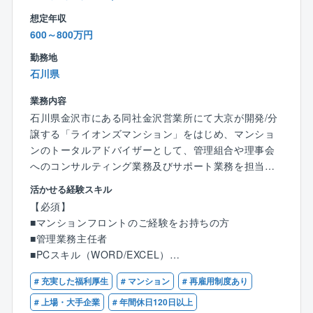
単位の計測が可能なため、測量精度を飛躍的に高める
想定年収
とともに、旧家などの既存住宅にも活用できることか
600～800万円
ら、リフォーム分野への測量サービスを実現していま
す。
勤務地
石川県
【組織構成】
業務内容
同社は約65%が中途社員であり、新卒中途問わず働き
石川県金沢市にある同社金沢営業所にて大京が開発/分
やすい組織風土が整っております。
譲する「ライオンズマンション」をはじめ、マンショ
ンのトータルアドバイザーとして、管理組合や理事会
【就業環境】
へのコンサルティング業務及びサポート業務を担当し
■年間休日121日
て頂きます。
■リフレッシュ休暇／ノー残業デー有（月1回必ず指定
活かせる経験スキル
マンション居住者の方々が快適且つ安全に生活を送れ
休日を取得する制度あり）
【必須】
るようサポートして頂きます。
■社用車貸与あり／車通勤可
■マンションフロントのご経験をお持ちの方
※フロント職のご経験がある方のごエントリーをお待ち
■フレックス制度あり
■管理業務主任者
しております。
■転勤有無のコース選択可（入社後変更も可能）
■PCスキル（WORD/EXCEL）
■業務に慣れた後は状況に応じてリモートワーク（在宅
勤務）を活用可能
# 充実した福利厚生
# マンション
# 再雇用制度あり
【歓迎】
【具体的には】
※入社直後は業務を覚えていただくために原則出社
■マンション管理士
# 上場・大手企業
# 年間休日120日以上
■居住者の方々で構成される管理組合の運営をサポート