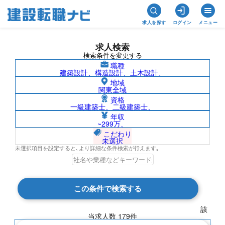
求人を探す
ログイン
メニュー
求人検索
検索条件を変更する
職種
建築設計、構造設計、土木設計、
地域
関東全域
資格
一級建築士、二級建築士、
石川県の求人検索結果一覧
年収
~299万、
こだわり
未選択
未選択項目を設定すると､より詳細な条件検索が行えます｡
検索結果 179 件
この条件で検索する
現在の検索条件
該
当求人数
179
件