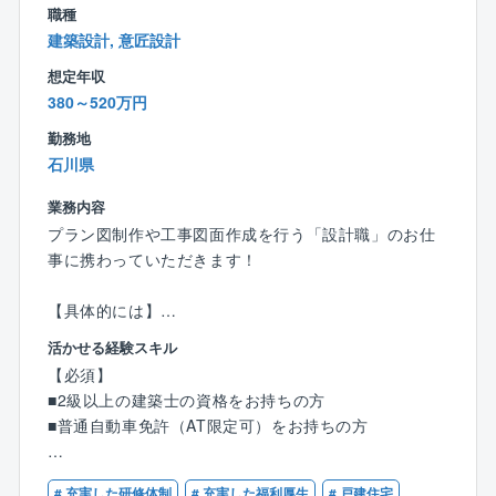
職種
流れや専門用語などを学びます。
建築設計, 意匠設計
現場では、教えてくれるのを待っているだけでは成長
スピードも遅いため、分からないことがあれば積極的
想定年収
に質問を行う姿勢がとても重要となります。
380～520万円
まずは1件ずつ案件を対応し、徐々に担当案件数を伸ば
勤務地
していきます。毎月2件の完工を目標に、お客様の想い
石川県
をカタチにしていきましょう！
業務内容
プラン図制作や工事図面作成を行う「設計職」のお仕
＜ここもPOINT＞
事に携わっていただきます！
★収入もキャリアもアップ
入社後に資格取得支援制度を利用し、資格を取る社員
【具体的には】
がほとんど。
■CADを使った図面作成
手当も支給される上、実績や経験に応じてキャリアも
活かせる経験スキル
■住宅や、小規模建築のプランニング・自由設計・企画
アップ。頑張りが必ず報われる環境です。
【必須】
設計
さらに、現場の管理1件ごとにインセンティブが支給さ
■2級以上の建築士の資格をお持ちの方
■各所申請業務 など
れるため、担当した分だけ収入がアップしていきま
■普通自動車免許（AT限定可）をお持ちの方
※分業体制のため、設計業務のみに集中できます！
す。
【優遇条件】
1人あたりの案件数は10件～15件程を担当。
# 充実した研修体制
# 充実した福利厚生
# 戸建住宅