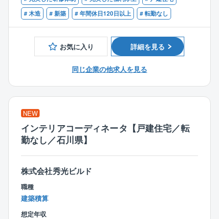
★効率的に業務を管理
■CADオペレーターのご経験
お客様のご要望をもとに、住宅のコンセプトを決定。
現場の巡回や資料作成・整理など、業務時間を圧迫す
■建築設計のご経験
# 木造
# 新築
# 年間休日120日以上
# 転勤なし
見た目の美しさや機能性などを考慮しながら、外観内
ることが多い施工管理職。
■設計事務所でのご経験
装設計・図面作成・確認申請等を行います。
同社では、各現場を効率的に管理できるよう、施工管
■建設業者・工務店・インテリア業界でのご経験
お気に入り
詳細を見る
理アプリシステム『ANDPAD』を導入。
＜入社後の流れ＞
直接現場へ行かなくても、いつでもどこでもスケジュ
入社後は、3カ月～半年間のOJT研修を通じて業務を習
同じ企業の他求人を見る
ール・現状の把握が可能なため、移動に時間を取られ
得できます。
ることなく、業務を進めることができます。
・座学研修
また、働き方次第では残業ゼロで帰ることも！ワーク
∟CADの使い方や打ち合わせ時のポイントを学びま
ライフバランスを整えられる環境です
す。
NEW
・先輩社員との同行
インテリアコーディネータ【戸建住宅／転
∟まずは図面のトレースなど簡単な業務からスター
勤なし／石川県】
ト。
・独り立ちまでのサポート
∟未経験者でも約1年で独り立ちが可能。
株式会社秀光ビルド
経験者にはスキルに応じた業務をお任せします。
職種
建築積算
＜仕事の魅力＞
◆お客様の理想を叶えるやりがい◆
想定年収