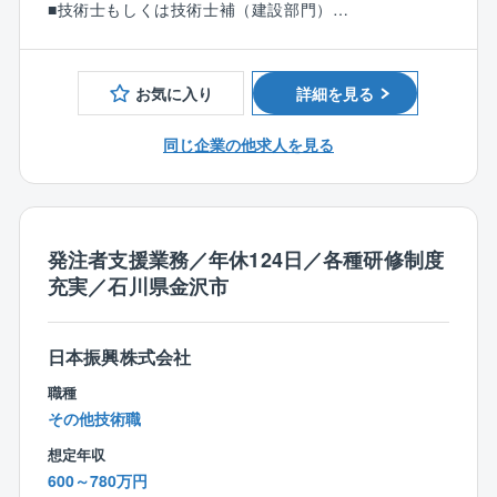
■技術士もしくは技術士補（建設部門）
総資産21兆円、連結子会社900社、従業員数28万人を
認、積算資料作成、システム入力等を支援
■RCCM
超えるNTTグループの一員であり、9500棟超の管理物
（3）工事監督支援
件を有し国内外におけるグループ会社の事業を支えて
工事図面・施工状況の確認、関係機関との調整資料作
お気に入り
詳細を見る
います。
成、段階確認、変更対応、完了検査立会等の支援
充実の福利厚生、年次有給取得18日、手厚い資格支援
同じ企業の他求人を見る
制度など長期に渡り就業できる環境が整っておりま
※ご経験に応じてお任せ致します。
す。
【人員構成】
■業務部：女性1名／男性5名（30～50代）
発注者支援業務／年休124日／各種研修制度
【業務の特徴】
充実／石川県金沢市
■発注者側の立場で事業全体を俯瞰できる
■設計、積算、施工管理経験を幅広く活かせる
■無理な出張の少ない、地域密着型の働き方
日本振興株式会社
職種
【働き方について】
その他技術職
（1） 官公庁案件中心だからこその「安定した働き
方」
想定年収
■土日祝休み、残業月平均30時間
600～780万円