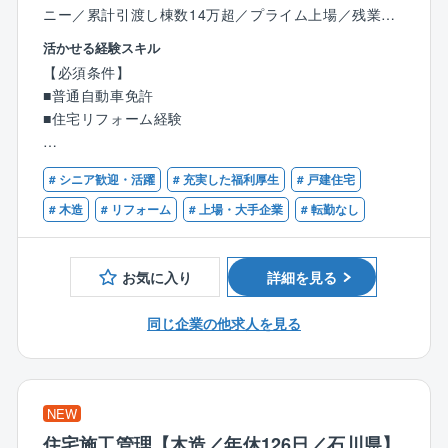
ニー／累計引渡し棟数14万超／プライム上場／残業月1
0～20h程度／充実の福利厚生◎／年休120日～
活かせる経験スキル
【必須条件】
■業務詳細：
■普通自動車免許
メンテナンス、リフォーム工事等のご提案を行うお仕
■住宅リフォーム経験
事です。
同社で建築されたお施主様に対して、住宅を長持ちさ
【歓迎条件】
せる工事やリフォーム工事のご提案（保証の充実化、
# シニア歓迎・活躍
# 充実した福利厚生
# 戸建住宅
■１級建築施工管理技士または一級建築士の資格をお持
増改築、省エネ住宅化のご提案）を行います。
ちの方
# 木造
# リフォーム
# 上場・大手企業
# 転勤なし
同社では住宅引き渡し10年後、保証延長を行うかどう
■２級建築施工管理技士や、二級建築士の資格をお持ち
かの確認を行っており、延長される場合は白蟻駆除の
の方
薬をまいたり、外壁のやり替え工事（サイリング）等
お気に入り
詳細を見る
を行います。
リフォーム営業職はこの際に、保証延長をいただき、
同じ企業の他求人を見る
最適な補償工事をご提案する営業となります。
■業務詳細：
基本タマホーム株式会社で住宅を購入された方へのア
NEW
プローチとなりますので、すべて既存のお客様となり
住宅施工管理【木造／年休126日／石川県】