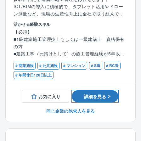
ICT/BIMの導入に積極的で、タブレット活用やドロー
ン測量など、現場の生産性向上に全社で取り組んでい
ます。
活かせる経験スキル
【必須】
【具体的な仕事内容】
■1級建築施工管理技士もしくは一級建築士 資格保有
■工事主任の場合：図面、工程、業者選定、仮設計画、
の方
計画表作成、品質・安全管理など
■建築工事（元請けとして）の施工管理経験が5年以上
ある方
■現場所長の場合：客先対応、予算組み、社内調整、ス
# 商業施設
# 公共施設
# マンション
# S造
# RC造
ケジュール管理、近隣への対応、コストダウンなど
# 年間休日120日以上
【取り扱い物件】
公共・文化施設、オフィスビル、マンション等幅広い
お気に入り
詳細を見る
案件をお任せいたします。
大阪・関西万博 バーレーン王国パビリオン／金沢美
同じ企業の他求人を見る
術工芸大学 新キャンパス／国立工芸館（石川県立美
術館別館）／金沢城公園の復元整備等
■社風