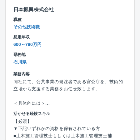
【充実した働き方】
■フレックスタイム制度：導入有※配属組織により、利
日本振興株式会社
用状況は異なります。
職種
■リモートワーク：NTTグループではリモートワークを
その他技術職
推進しています。
想定年収
ご自宅もしくはサテライトオフィスでの業務実施も
600～780万円
可能です。
勤務地
■同社の特徴：
石川県
◇エネルギー×建築×ICTの統合エンジニアリング企業
◇
業務内容
同社は「企画/コンサルティング」「設計」「構築」
同社にて、公共事業の発注者である官公庁を、技術的
「保守/維持管理」の技術を最大限活用し社会に新たな
立場から支援する業務をお任せ致します。
ソリューションを提供し続けています。
エネルギーソリューションは当然のこと、建築、不動
＜具体的には＞
産、保守管理まで幅広くご提案できるのが同社の強み
（1）資料作成・整理
活かせる経験スキル
です。
事業に関する各種資料（予算・調査・設計条件・工事
【必須】
発注資料等）の作成・取りまとめ支援
▼下記いずれかの資格を保有されている方
◇充実の福利厚生・安定した事業基盤が魅力のNTTグ
（2）積算支援
■土木施工管理技士もしくは土木施工管理技士補
ループ◇
工事予定価格算出のため、現地調査、図面・数量確