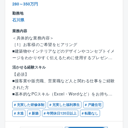
「こんな家を建てたい」というお客様の理想を叶えら
280～350万円
れることが、注文住宅設計の面白さ。
勤務地
「子どもがのびのびと遊べる家が良い」「趣味の部屋
石川県
を作りたい」など希望はさまざまです！
お客様と直接関わることができるからこそ、一つひと
業務内容
つのこだわりを実現できるやりがいがあります！
＜具体的な業務内容＞
［1］お客様のご希望をヒアリング
〈チーム組織構成〉
■建築物やインテリアなどのデザインやコンセプトイメ
20代～60代まで幅広い年齢層の社員が活躍中。
ージをわかりやすく伝えるために使用するプレゼンボ
いずれの拠点も、明るい声が響き、活気にあふれた雰
ードを作成します。
囲気で、わからないことがあれば気軽に質問できる環
活かせる経験スキル
境が整っています。
【必須】
［2］営業部と協力しながら細部を打ち合わせ
中途入社も多く、壁を感じることなく馴染むことがで
■接客業や販売職、営業職など人と関わる仕事をご経験
■外観パースの依頼
きる環境です。
された方
■内装デザイン（床材、壁紙など）
■基本的なPCスキル（Excel・Wordなど）をお持ちの
■インテリア（照明など）
〈男女比〉4：6
方
※外観パースは、建物の外観を立体的に表現した絵で建
# 充実した研修体制
# 充実した福利厚生
# 戸建住宅
築計画や不動産プロジェクトのコンセプトをビジュア
≪商品ラインアップ≫
# 木造
# 新築
# 年間休日120日以上
# 転勤なし
ル化するための手法です。
■ローコストで自由設計が可能な自由設計住宅シリーズ
【歓迎条件】
■100種類以上の間取りや外観から選べる企画住宅シリ
■インテリアコーディネーター、カラーコーディネータ