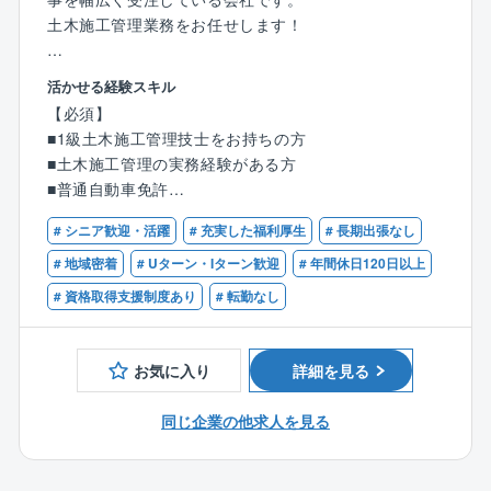
毎研修など学べる環境を整備。完全独り立ちは入社後1
土木施工管理業務をお任せします！
年前後のイメージです。
■実例やノウハウを共有できる社内システム使用など、
【具体的には】
情報連携が活発で、知識を積んでいただけます。
活かせる経験スキル
・工事に伴う工程、品質、原価、安全衛生などを管理
また、コミュニケーションツールを導入しているので
【必須】
・地権者、付近住民、警察など関係者との調整
他部署の方とも密に連携を取りながら業務に取り組む
■1級土木施工管理技士をお持ちの方
※公共工事は「1案件集中制」で並行案件はありませ
ことが可能です。
■土木施工管理の実務経験がある方
ん。
※『民法など法律』『財務/金融』『建築/設備』など幅
■普通自動車免許
※書類作成は建設ディレクターのサポートによる分担制
広い専門知識が身に付きます。
のため、PC作業も協力して進めます。
■中途が6割、新卒が4割と中途の方の割合の方が多く、
# シニア歓迎・活躍
# 充実した福利厚生
# 長期出張なし
【歓迎条件】
※案件規模：5,000万〜3億円（土木8：建築2）
新卒/中途分け隔てなくご活躍されていらっしゃいま
■ICT施工に興味がある方
# 地域密着
# Uターン・Iターン歓迎
# 年間休日120日以上
す。
■地域に根ざして長く働きたい方
# 資格取得支援制度あり
# 転勤なし
〈ここがポイント〉
※40代・50代・60代はもちろん、70代の現役も活躍
◎「現場17時退社」を実現する仕組み
中！年齢不問で、経験を正当評価します！
「建設ディレクターのサポートによる書類作成の分担
お気に入り
詳細を見る
制」と「RTKドローン・3Dレーザースキャンの積極活
用」により、業務を大幅に効率化。
同じ企業の他求人を見る
◎圧倒的な高定着率と居心地の良さ
・10代〜70代まで幅広い世代が活躍。髪型・髪色自