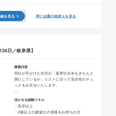
く、同社の場合はプラン決めから設計士が実施
官公庁・公共施設・公社公団・官舎・住宅・事
の方
■安定した受注
します
務所・店舗・医療・福祉厚生施設
■1級もしくは2級電気工事施工管理技士をお持
発注元の8割は、親会社関西電力です。
教育研究施設・娯楽・レジャー施設・工場・倉
詳細を見る
同じ企業の他求人を見る
ち方
庫・運輸・プラント・耐震・免震
■残業少な目
■入社後のサポート
・免震レトロフィット
個人差もございますが、平均月20時間ほどで
◎経験/スキルに応じて、入社後研修にて建築/
す。
住宅の知識や施工の知識を基礎から学ぶことが
■業務概要：
可能で、質問や相談もしやすい体制を整えてい
同社が受注した建築工事における現場管理業務
ます。
126日／岐阜県】
をお任せします。
◎研修は、先輩社員と共にOJTで学び、入社
■業務詳細：
後、半年ほどから徐々に独り立ちして仕事が任
業務内容
現場代理人、監理技術者として、建築計画の策
され、実務を通して実践的に学んでいきます。
同社が手がけた住宅が「基準や法令をきちんと
定・施工計画の作成・工程管理・品質管理・安
満たしているか」リストに沿って安全性のチェ
全管理・コスト管理などの施工管理業務をご担
ックをお任せいたします。
当いただきます。
■働く環境
設計部は同社全体で10人です。各拠点間をZOO
【具体的には】
■施工対象：
活かせる経験スキル
Mでつなぎ相談、連携、協力しやすい環境を整
■検査業務：同社は徹底した検査で安全性の高
官公庁、商業施設、住宅、医療施設、工場をは
・高卒以上
えています。
い住宅を提供しています。
じめ、幅広い建築物の施工実績があります。受
・2級以上の建築士の資格をお持ちの方
そのため拠点の距離を排除した関係性の構築
着工から竣工まで合計で12回行う検査のうち9
注形態は元請けのケースがほとんどです。