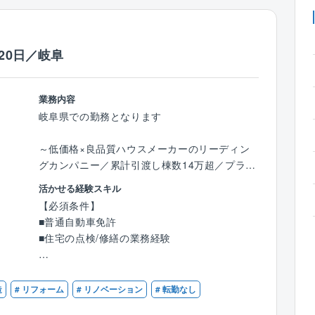
20日／岐阜
業務内容
岐阜県での勤務となります
～低価格×良品質ハウスメーカーのリーディン
グカンパニー／累計引渡し棟数14万超／プライ
ム上場／残業月10~20h程度／充実の福利厚生
活かせる経験スキル
◎～
【必須条件】
■普通自動車免許
【業務内容】
■住宅の点検/修繕の業務経験
同社で建築されたお施主様に対してのアフター
サポートとして、点検業務を行っていただきま
【歓迎条件】
す。
■１級建築施工管理技士または一級建築士の資
造
# リフォーム
# リノベーション
# 転勤なし
■定期点検（新築引渡後1年、2年、5年、10
格をお持ちの方
年）及び、臨時点検をチェック項目毎にiPadを