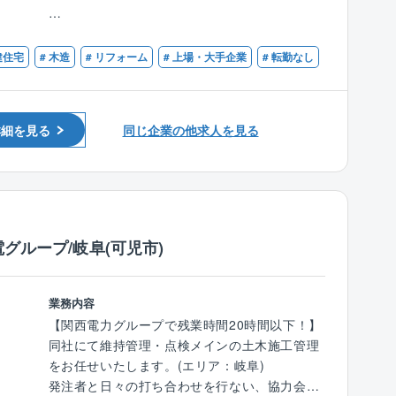
メンテナンス、リフォーム工事等のご提案を行
入社後の研修も徐々に充実化を図っており、育
うお仕事です。
成にも力をいれています。
【歓迎条件】
同社で建築されたお施主様に対して、住宅を長
■１級建築施工管理技士または一級建築士の資
建住宅
# 木造
# リフォーム
# 上場・大手企業
# 転勤なし
持ちさせる工事やリフォーム工事のご提案（保
【インセンティブについて】
格をお持ちの方
証の充実化、増改築、省エネ住宅化のご提案）
昨年度実績は49万円となっており安定的な働き
■２級建築施工管理技士や、二級建築士の資格
を行います。
方かつ、稼ぐことも可能な職場となります。中
をお持ちの方
同社では住宅引き渡し10年後、保証延長を行う
には100万円を超える方もおります！
詳細を見る
同じ企業の他求人を見る
かどうかの確認を行っており、延長される場合
は白蟻駆除の薬をまいたり、外壁のやり替え工
＼キャリアアップについて／
事（サイリング）等を行います。
メンテナンス担当としてご経験を積んでいただ
リフォーム営業職はこの際に、保証延長をいた
いた後に、リフォーム営業や戸建て営業など、
だき、最適な補償工事をご提案する営業となり
別職種へキャリアアップ、キャリアチェンジい
グループ/岐阜(可児市)
ます。
ただくことも可能です！
■業務詳細：
【リフォーム業界の将来性】
業務内容
基本タマホーム株式会社で住宅を購入された方
国土交通省の「長期優良住宅化リフォーム推進
【関西電力グループで残業時間20時間以下！】
へのアプローチとなりますので、すべて既存の
事業」や脱炭素社会の実現に向けた良質な住宅
同社にて維持管理・点検メインの土木施工管理
お客様となり基本的に関係性が良い方が多いで
ストックの確保のために市場は今後も伸びてい
をお任せいたします。(エリア：岐阜)
す。
く予想がされています。
発注者と日々の打ち合わせを行ない、協力会社
電話/メール等で問い合わせがあったお客様への
同社も住宅着工件数に伴いニーズが拡大してお