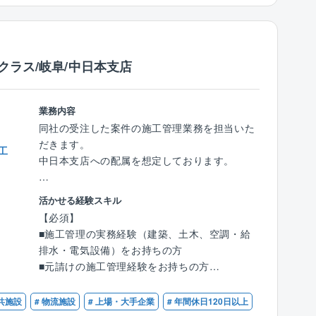
働時間の範囲で、社員自らが１日の出社・退社
ごす空間を笑顔で満たすための設計デザインを
時刻や労働時間を自由に決めることができる制
提案します。
度です。
お客様の大切にしていることやご家族のことな
同社は、コアタイム(就業が義務化されている時
どを深堀し、最適な提案を技術力をもってかな
クラス/岐阜/中日本支店
間)のないスーパーフレックス制度を採用してお
える設計が特徴となります。
り、より柔軟で働きやすい環境を整えていま
す。
《具体例》
業務内容
導線を考えたコンセント計画、リビングやキッ
同社の受注した案件の施工管理業務を担当いた
■リモートワーク制度 (在宅勤務)
チンから家族全体を見渡せる空間作り、医学に
だきます。
工
業務内容によっては、出社不要で自宅から在宅
基づいた光や風を取り入れる設計など、高い意
中日本支店への配属を想定しております。
勤務が可能です。情報通信機器の貸し出しを行
匠性/機能性を誇る設計となっております。
うなど、ネットワーク環境も整備しています。
【具体的には】
活かせる経験スキル
《提案》
■安全管理
【必須】
■ビジネスカジュアル
◎お客様と直接設計打ち合わせができる
■原価管理
■施工管理の実務経験（建築、土木、空調・給
ビジネスシーンに適した服装を前提に、スーツ
⇒同社の設計士は、プラン/仕様決めの部分を営
■各工程管理
排水・電気設備）をお持ちの方
ではなく、カジュアルな服装での勤務が可能で
業スタッフから引き継ぎ、設計士が行います
■品質管理
■元請けの施工管理経験をお持ちの方
す。
◎プラン作りからお客様に携われる
■資料作成（施工計画書・申請書・報告書等）
ポロシャツやジーンズ、スニーカーなどもOKで
⇒「プラン決めは営業スタッフがおこない、設
【歓迎】
す！
公共施設
# 物流施設
# 上場・大手企業
# 年間休日120日以上
計士は仕様決めだけをする」という形ではな
【主な案件】
■1級もしくは2級管工事施工管理技士をお持ち