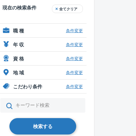
現在の検索条件
全てクリア
職 種
条件変更
年 収
条件変更
資 格
条件変更
地 域
条件変更
こだわり条件
条件変更
検索する