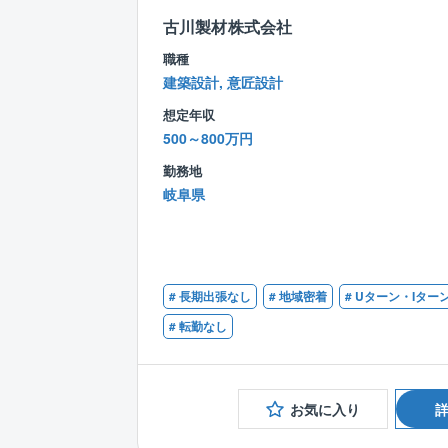
古川製材株式会社
職種
建築設計, 意匠設計
想定年収
500～800万円
勤務地
岐阜県
# 長期出張なし
# 地域密着
# Uターン・Iター
# 転勤なし
お気に入り