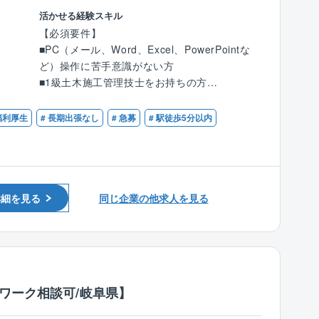
の方々と調整しながら工事を進めていきます。
リフォーム工事のご提案となり、一部、店舗へ
ります。
活かせる経験スキル
案件にもよりますが、内勤も半分ほどあり、働
新規来場したお客様を対応する場合もありま
【必須要件】
きやすい環境です。
す。
【福利厚生】
■PC（メール、Word、Excel、PowerPointな
月に3～4件のアプローチを行います。※支店ご
住宅手当、子ども同伴勤務制度、半日/時間単位
ど）操作に苦手意識がない方
■土木工事の施工管理
とに変動
有給休暇制度など福利厚生の充実度向上を図っ
■1級土木施工管理技士をお持ちの方
*安全管理（作業者が危険な行動をしていない
ております。
■土木施工管理業務経験をお持ちの方
か）
■働き方：
福利厚生
# 長期出張なし
# 急募
# 駅徒歩5分以内
*品質管理（設計と相違はないか）
残業は月あたり10～20時間程度となり、支店は
【同社について】
*工程管理（工事が予定通りに進んでいるか）
18時にクローズするため、基本18時帰りが可能
「より良いものをより安く提供することによ
です。
り 社会に奉仕する」を経営方針に、注文住宅
事業を中核として、戸建分譲事業、リフォーム
案件内容：発電関連
■稼いでいる方の例：
事業、集合住宅事業、マンション事業、保険代
詳細を見る
同じ企業の他求人を見る
関西電力が保持する発電所のメンテナンスがメ
15年目 係長／年収1,633万円（月収43.4万円
理店業、家具/インテリアなどにも取り組んでい
インとなります。
＋歩合＋賞与＋残業代）
ます。
７年目 係長／年収1,035万円（月収30.8万円
新築住宅着工件数No.1を目指しています。
※一部、土木構造物のメンテナンスを技術力とI
＋歩合＋賞与＋残業代）
T技術で調査診断もお任せいたします。
３年目 主任／年収921万円（月収29.6万円＋
主に、土木構造物（鋼構造・コンクリート）の
歩合＋賞与＋残業代）
ワーク相談可/岐阜県】
調査・試験を行なっています。
２年目 主任／年収862万円（月収29.5万円＋