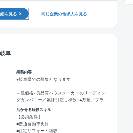
■２級建築施工管理技士や、二級建築士の資格
用いてシステム入力
をお持ちの方
■お施主様からのお問い合わせ対応等
詳細を見る
同じ企業の他求人を見る
■点検を通じての補修は業者手配
■アフターフォローを通じて有償メンテナンス
工事のご提案
【業務詳細】
／岐阜
定期点検、臨時点検とお客様お問い合わせ対応
の組合せで1日3～4件程、お施主様宅を訪問し
ます。
業務内容
定期点検は月10～20件程度(支店により変動あ
※岐阜県での募集となります
り)となり、水漏れや給湯器が壊れてしまった等
のスポット点検や、難しい依頼についてはメー
～低価格×良品質ハウスメーカーのリーディン
カーや職人さんなどに依頼をし、工事手配を行
グカンパニー／累計引渡し棟数14万超／プライ
います。
ム上場／残業月10～20h程度／充実の福利厚生
活かせる経験スキル
◎／年休120日～
【働き方】
【必須条件】
年間休日120日、残業は月あたり10～20時間程
■普通自動車免許
■業務詳細：
度となります。
■住宅リフォーム経験