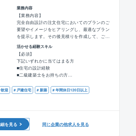
歩合＋賞与＋残業代）
【同社について】
業務内容
同社は、関西電力グループの一員として「環
■福利厚生：
【業務内容】
境」「土木」「建築」分野を統合した、総合環
住宅手当、子ども同伴勤務制度、半日/時間単位
完全自由設計の注文住宅においてのプランのご
境エンジニアリング企業です。
有給休暇制度など福利厚生の充実度向上を図
要望やイメージをヒアリングし、最適なプラン
これら3分野が連携し、相乗効果を発揮するこ
り、従業員が健康で安心して働ける環境の整備
を提示します。その後見積りを作成して、ご契
とによって、調査・診断・分析のコンサルティ
への取り組みをより一層積極的、継続的に推進
約をいただきます。
活かせる経験スキル
ング及び設計・施工・メンテナンスに至る全ス
してまいります。
そして発注から最終的な引き渡しまでをトータ
【必須】
テップにおいて高品質で付加価値の高いサービ
ルに手掛けます。
下記いずれかに当てはまる方
スを一貫して提供しております。
■同社について：
お客様の思いを反映し、ご家庭全体の暮らしを
■住宅の設計経験
豊かな地域環境の創造とより良い地球環境の実
「日本の家は高すぎる」。今から20数年前、創
彩る設計プランを提案します。
■二級建築士をお持ちの方
現に向けて、これまでに蓄積した独自の専門技
業者の玉木康裕がアメリカを訪れたときに感じ
術とノウハウを生かし、国内全域および海外へ
たこの想いこそ、タマホームの原点です。
■同社設計の特長
【歓迎条件】
ン歓迎
# 戸建住宅
# 新築
# 年間休日120日以上
と活動のフィールドを広げ、あらゆる課題に対
注文住宅事業を中核として、戸建分譲事業、リ
■木造住宅の設計経験
し的確なソリューションを提供することを掲げ
フォーム事業、集合住宅事業、マンション事
《ブランドコンセプト》
■一級建築士をお持ちの方
ています。
業、保険代理店業、家具/インテリアなどの周辺
「笑顔いっぱいの家」を理念とし、見た目だけ
事業にも取り組んでいます。
でない「住みやすい空間のデザイン」をご提案
【同社の魅力】
します。
詳細を見る
同じ企業の他求人を見る
■スーパーフレックス制度
快適に過ごせる収納や間取り、健康に過ごせる
フレックス制度は、あらかじめ決められた総労
ための日光の取り入れなどを意識し、家族の過