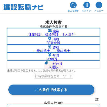
求人を探す
ログイン
メニュー
求人検索
検索条件を変更する
職種
建築設計、構造設計、土木設計、
地域
関東全域
資格
一級建築士、二級建築士、
欧州の求人検索結果一覧
年収
~299万、
こだわり
未選択
未選択項目を設定すると､より詳細な条件検索が行えます｡
検索結果 0 件
この条件で検索する
現在の検索条件
該
当求人数
0
件