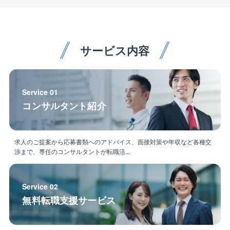
・メンテナンス
⇒日常的な補修工事
■出張について
サービス内容
○可能性としてはありますが短期間の対応！
⇒大型工事の応援のために、全国事業所へ出張する
場合があります。
（年2回程度、1回につき数日～2か月程度行くケース
Service 01
があります）
コンサルタント紹介
■就業環境：
【入社3年後の新卒定着率】94.0%
求人のご提案から応募書類へのアドバイス、面接対策や年収など各種交
【平均勤続年数】15.5年
渉まで、専任のコンサルタントが転職活...
【年間有給取得平均日数】14.2日
■キャリアアップ
Service 02
○中途入社の方もハンデが生まれることはありません！
無料転職支援サービス
⇒社歴に関係なく、能力や経験、希望に応じて大規
模プロジェクトの責任者や組織・若手社員のマネジメ