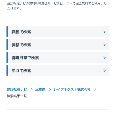
ントを担っていくなど、早期のキャリアアップも実現
建設転職ナビの無料転職支援サービスは、すべて完全無料でご利用いた
できます。
だけます。
■施工管理未経験の方もご安心ください
○中途入社される方の多くが、プラント施工管理未経験
です。
職種で検索
⇒プラント施工管理のご経験をお持ちの方は歓迎で
すが、そうでなくてもプラントでの就業経験がある方
資格で検索
であれば問題ありません。
⇒施工管理の基礎知識や必要な考え方は、現場に出
都道府県で検索
ながら身につけていただきます。
必ず先輩がつき、1から10まで教えますのでご安心
年収で検索
ください。
■実はこんな社風です
建設転職ナビ
○会社の規模感から「細かいルールが多く、お堅い会社
三重県
レイズネクスト株式会社
だ」という印象を持たれることが多いとのことです
検索結果一覧
が、実は社内はとても温かくてフランク。
○社交的な社員が多く、事務所では雑談を交えながら仕
事を進めていく雰囲気です。