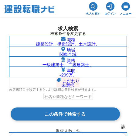
求人を探す
ログイン
メニュー
求人検索
検索条件を変更する
職種
建築設計、構造設計、土木設計、
地域
関東全域
資格
一級建築士、二級建築士、
三重県/レイズネクスト株式会社の求人検
年収
~299万、
索結果一覧
こだわり
未選択
未選択項目を設定すると､より詳細な条件検索が行えます｡
検索結果 1 件
この条件で検索する
現在の検索条件
該
当求人数
1
件