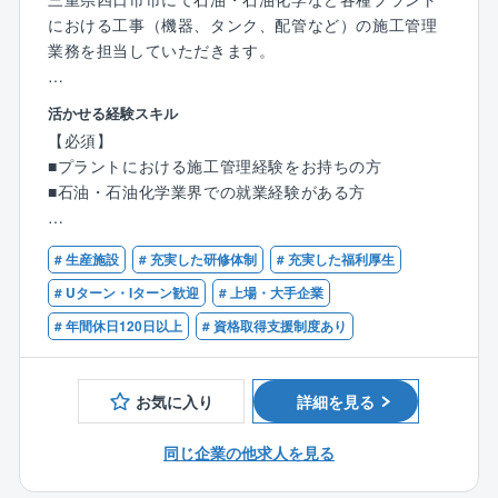
における工事（機器、タンク、配管など）の施工管理
業務を担当していただきます。
■業務内容
活かせる経験スキル
プラントにおける日常的な補修工事、定期的な大規模
【必須】
修繕工事、改良工事、新設工事などがスムーズに納期
■プラントにおける施工管理経験をお持ちの方
通りに終了するように施工管理を行なっていただきま
■石油・石油化学業界での就業経験がある方
す。
現場・工程管理が中心で、エンジニアリングとメンテ
【歓迎】
ナンスの割合は1：4程度とメンテナンスの案件が大多
# 生産施設
# 充実した研修体制
# 充実した福利厚生
■下記などの資格保有者
数です。
・1級管工事施工管理技士
# Uターン・Iターン歓迎
# 上場・大手企業
・1級土木施工管理技士
# 年間休日120日以上
# 資格取得支援制度あり
・エンジニアリング
・1級電気施工管理技士
⇒定期的な大規模修繕工事、改良工事、新設工事な
・1級計装士
ど。
・溶接施工管理技術者（1級/2級）
お気に入り
詳細を見る
多様な改造・建設プロジェクトに事業化の検討段階
・保全技能士（機械）等
から参画し、設計、施工、試運転まで一貫して行いま
同じ企業の他求人を見る
す。