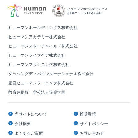
現場の判断を優先して仕事を進められる環境も整っ
ヒューマンホールディングス
ており、多くの社員さんから「想像以上に、自分の思
(証券コード:2415)子会社
うように仕事ができる」という声があがっています。
○お子さまの人数に応じて支給される教育補助手当や、
ヒューマンホールディングス株式会社
家賃補助、住宅手当といった手厚い待遇も魅力のひと
ヒューマンアカデミー株式会社
つ。
ヒューマンスターチャイルド株式会社
○大企業らしからぬ自由さと、大企業らしいサポート体
制を併せ持った、社員が働きやすい会社です。
ヒューマンライフケア株式会社
ヒューマンプランニング株式会社
ダッシングディバインターナショナル株式会社
産経ヒューマンラーニング株式会社
教育連携校 学校法人佐藤学園
当サイトについて
推奨環境
会社概要
サイトポリシー
よくあるご質問
お問い合わせ