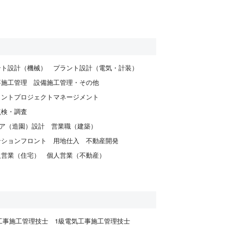
ント設計（機械）
プラント設計（電気・計装）
事施工管理
設備施工管理・その他
ラントプロジェクトマネージメント
点検・調査
ア（造園）設計
営業職（建築）
ンションフロント
用地仕入
不動産開発
人営業（住宅）
個人営業（不動産）
工事施工管理技士
1級電気工事施工管理技士