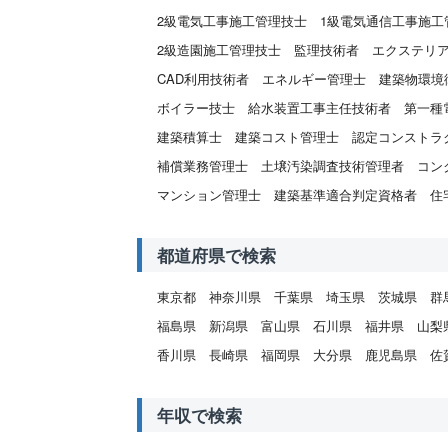
2級電気工事施工管理技士
1級電気通信工事施工
2級造園施工管理技士
監理技術者
エクステリ
CAD利用技術者
エネルギー管理士
建築物環境
ボイラー技士
給水装置工事主任技術者
第一種
建築積算士
建築コスト管理士
認定コンストラ
補償業務管理士
土壌汚染調査技術管理者
コン
マンション管理士
建築基準適合判定資格者
住
都道府県で検索
東京都
神奈川県
千葉県
埼玉県
茨城県
群
福島県
新潟県
富山県
石川県
福井県
山梨
香川県
長崎県
福岡県
大分県
鹿児島県
佐
年収で検索