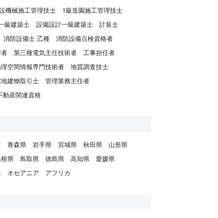
建設機械施工管理技士
1級造園施工管理技士
一級建築士
設備設計一級建築士
計装士
消防設備士 乙種
消防設備点検資格者
術者
第三種電気主任技術者
工事担任者
地理空間情報専門技術者
地質調査技士
宅地建物取引士
管理業務主任者
不動産関連資格
道
青森県
岩手県
宮城県
秋田県
山形県
島根県
鳥取県
徳島県
高知県
愛媛県
米
オセアニア
アフリカ