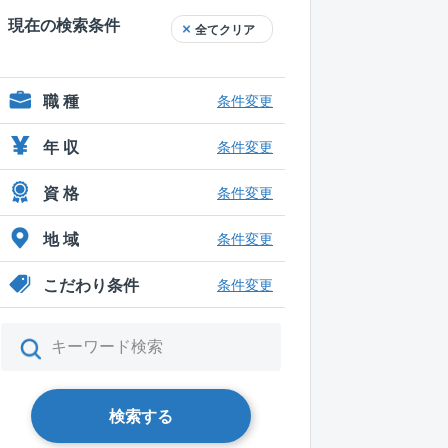
現在の検索条件
全てクリア
職 種
条件変更
年 収
条件変更
資 格
条件変更
地 域
条件変更
こだわり条件
条件変更
検索する