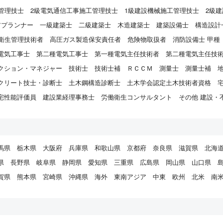
管理技士
2級電気通信工事施工管理技士
1級建設機械施工管理技士
2級
アプランナー
一級建築士
二級建築士
木造建築士
建築設備士
構造設計
衛生管理技術者
高圧ガス製造保安責任者
危険物取扱者
消防設備士 甲種
電気工事士
第二種電気工事士
第一種電気主任技術者
第二種電気主任技
クション・マネジャー
技術士
技術士補
ＲＣＣＭ
測量士
測量士補
クリート技士・診断士
土木鋼構造診断士
土木学会認定土木技術者資格
宅性能評価員
建設業経理事務士
労働衛生コンサルタント
その他 建設・
馬県
栃木県
大阪府
兵庫県
和歌山県
京都府
奈良県
滋賀県
北海
県
長野県
岐阜県
静岡県
愛知県
三重県
広島県
岡山県
山口県
賀県
熊本県
宮崎県
沖縄県
海外
東南アジア
中東
欧州
北米
南