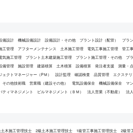
設備設計
機械設備設計
設備設計・その他
プラント設計（配管）
プラ
施工管理
アフターメンテナンス
土木施工管理
電気工事施工管理
管工
電気施工管理
プラント土木建築施工管理
プラント施工管理・その他
プ
設備管理
施設管理
建築積算
土木積算
設備積算
発注者支援
測量・
ジェクトマネージャー（PＭ）
設計監理
確認検査
品質管理
エクステリ
その他技術職
営業職（建設その他）
電気設備保全
機械設備保全
マ
パティマネジメント
ビルマネジメント（ＢＭ）
法人営業（不動産）
法
）
級土木施工管理技士
2級土木施工管理技士
1級管工事施工管理技士
2級管