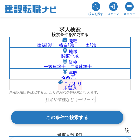
求人を探す
ログイン
メニュー
求人検索
検索条件を変更する
職種
建築設計、構造設計、土木設計、
地域
関東全域
資格
一級建築士、二級建築士、
佐賀県/株式会社ザイマックスグループの
年収
~299万、
求人検索結果一覧
こだわり
未選択
未選択項目を設定すると､より詳細な条件検索が行えます｡
検索結果 0 件
この条件で検索する
現在の検索条件
該
当求人数
0
件