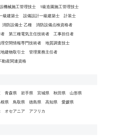
建設機械施工管理技士
1級造園施工管理技士
一級建築士
設備設計一級建築士
計装士
消防設備士 乙種
消防設備点検資格者
術者
第三種電気主任技術者
工事担任者
地理空間情報専門技術者
地質調査技士
宅地建物取引士
管理業務主任者
不動産関連資格
道
青森県
岩手県
宮城県
秋田県
山形県
島根県
鳥取県
徳島県
高知県
愛媛県
米
オセアニア
アフリカ