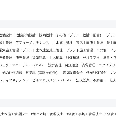
設備設計
機械設備設計
設備設計・その他
プラント設計（配管）
プラ
施工管理
アフターメンテナンス
土木施工管理
電気工事施工管理
管工
電気施工管理
プラント土木建築施工管理
プラント施工管理・その他
プ
設備管理
施設管理
建築積算
土木積算
設備積算
発注者支援
測量・
ジェクトマネージャー（PＭ）
設計監理
確認検査
品質管理
エクステリ
その他技術職
営業職（建設その他）
電気設備保全
機械設備保全
マ
パティマネジメント
ビルマネジメント（ＢＭ）
法人営業（不動産）
法
）
級土木施工管理技士
2級土木施工管理技士
1級管工事施工管理技士
2級管