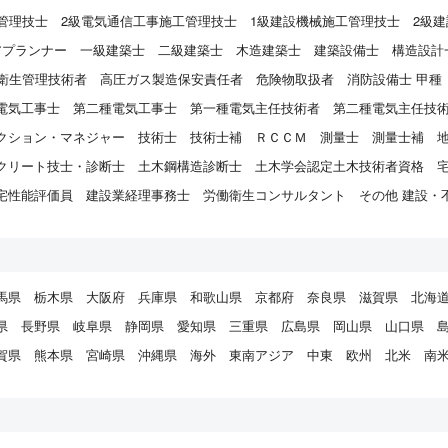
管理技士
2級電気通信工事施工管理技士
1級建設機械施工管理技士
2級
アプランナー
一級建築士
二級建築士
木造建築士
建築設備士
構造設計
衛生管理技術者
高圧ガス製造保安責任者
危険物取扱者
消防設備士 甲種
電気工事士
第二種電気工事士
第一種電気主任技術者
第二種電気主任技
クション・マネジャー
技術士
技術士補
ＲＣＣＭ
測量士
測量士補
クリート技士・診断士
土木鋼構造診断士
土木学会認定土木技術者資格
宅性能評価員
建設業経理事務士
労働衛生コンサルタント
その他 建設・
馬県
栃木県
大阪府
兵庫県
和歌山県
京都府
奈良県
滋賀県
北海
県
長野県
岐阜県
静岡県
愛知県
三重県
広島県
岡山県
山口県
賀県
熊本県
宮崎県
沖縄県
海外
東南アジア
中東
欧州
北米
南