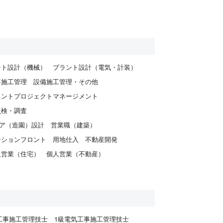
ント設計（機械）
プラント設計（電気・計装）
事施工管理
設備施工管理・その他
ラントプロジェクトマネージメント
点検・調査
ア（造園）設計
営業職（建築）
ンションフロント
用地仕入
不動産開発
人営業（住宅）
個人営業（不動産）
工事施工管理技士
1級電気工事施工管理技士