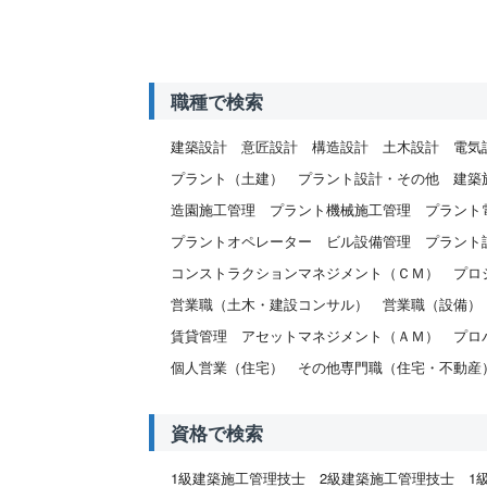
職種で検索
建築設計
意匠設計
構造設計
土木設計
電気
プラント（土建）
プラント設計・その他
建築
造園施工管理
プラント機械施工管理
プラント
プラントオペレーター
ビル設備管理
プラント
コンストラクションマネジメント（ＣＭ）
プロ
営業職（土木・建設コンサル）
営業職（設備）
賃貸管理
アセットマネジメント（ＡＭ）
プロ
個人営業（住宅）
その他専門職（住宅・不動産
資格で検索
1級建築施工管理技士
2級建築施工管理技士
1