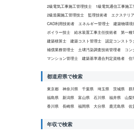
2級電気工事施工管理技士
1級電気通信工事施工
2級造園施工管理技士
監理技術者
エクステリ
CAD利用技術者
エネルギー管理士
建築物環境
ボイラー技士
給水装置工事主任技術者
第一種
建築積算士
建築コスト管理士
認定コンストラ
補償業務管理士
土壌汚染調査技術管理者
コン
マンション管理士
建築基準適合判定資格者
住
都道府県で検索
東京都
神奈川県
千葉県
埼玉県
茨城県
群
福島県
新潟県
富山県
石川県
福井県
山梨
香川県
長崎県
福岡県
大分県
鹿児島県
佐
年収で検索