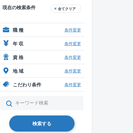
現在の検索条件
全てクリア
職 種
条件変更
年 収
条件変更
資 格
条件変更
地 域
条件変更
こだわり条件
条件変更
検索する