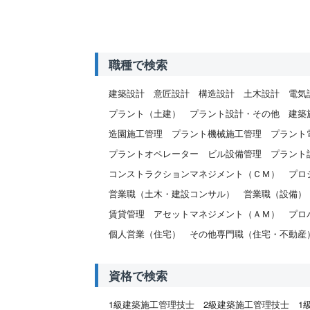
職種で検索
建築設計
意匠設計
構造設計
土木設計
電気
プラント（土建）
プラント設計・その他
建築
造園施工管理
プラント機械施工管理
プラント
プラントオペレーター
ビル設備管理
プラント
コンストラクションマネジメント（ＣＭ）
プロ
営業職（土木・建設コンサル）
営業職（設備）
賃貸管理
アセットマネジメント（ＡＭ）
プロ
個人営業（住宅）
その他専門職（住宅・不動産
資格で検索
1級建築施工管理技士
2級建築施工管理技士
1