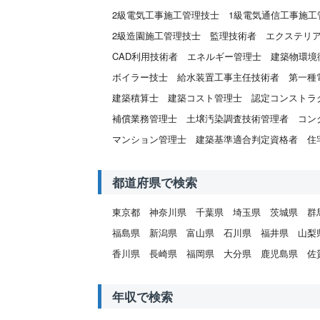
2級電気工事施工管理技士
1級電気通信工事施工
2級造園施工管理技士
監理技術者
エクステリ
CAD利用技術者
エネルギー管理士
建築物環境
ボイラー技士
給水装置工事主任技術者
第一種
建築積算士
建築コスト管理士
認定コンストラ
補償業務管理士
土壌汚染調査技術管理者
コン
マンション管理士
建築基準適合判定資格者
住
都道府県で検索
東京都
神奈川県
千葉県
埼玉県
茨城県
群
福島県
新潟県
富山県
石川県
福井県
山梨
香川県
長崎県
福岡県
大分県
鹿児島県
佐
年収で検索