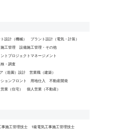
ント設計（機械）
プラント設計（電気・計装）
事施工管理
設備施工管理・その他
ラントプロジェクトマネージメント
点検・調査
ア（造園）設計
営業職（建築）
ンションフロント
用地仕入
不動産開発
人営業（住宅）
個人営業（不動産）
工事施工管理技士
1級電気工事施工管理技士