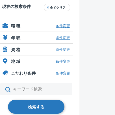
現在の検索条件
全てクリア
職 種
条件変更
年 収
条件変更
資 格
条件変更
地 域
条件変更
こだわり条件
条件変更
検索する