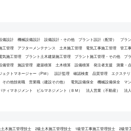
設備設計
機械設備設計
設備設計・その他
プラント設計（配管）
プラ
施工管理
アフターメンテナンス
土木施工管理
電気工事施工管理
管工
電気施工管理
プラント土木建築施工管理
プラント施工管理・その他
プ
設備管理
施設管理
建築積算
土木積算
設備積算
発注者支援
測量・
ジェクトマネージャー（PＭ）
設計監理
確認検査
品質管理
エクステリ
その他技術職
営業職（建設その他）
電気設備保全
機械設備保全
マ
パティマネジメント
ビルマネジメント（ＢＭ）
法人営業（不動産）
法
）
級土木施工管理技士
2級土木施工管理技士
1級管工事施工管理技士
2級管