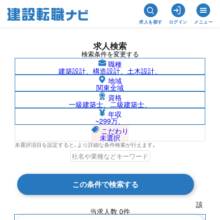
求人を探す
ログイン
メニュー
求人検索
検索条件を変更する
職種
建築設計、構造設計、土木設計、
地域
関東全域
資格
一級建築士、二級建築士、
沖縄県/株式会社フソウの求人検索結果一
年収
~299万、
覧
こだわり
未選択
未選択項目を設定すると､より詳細な条件検索が行えます｡
検索結果 0 件
この条件で検索する
現在の検索条件
該
当求人数
0
件