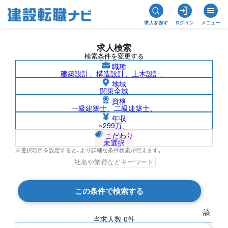
求人を探す
ログイン
メニュー
求人検索
検索条件を変更する
職種
建築設計、構造設計、土木設計、
地域
関東全域
資格
一級建築士、二級建築士、
アフリカ/株式会社フソウの求人検索結果
年収
~299万、
一覧
こだわり
未選択
未選択項目を設定すると､より詳細な条件検索が行えます｡
検索結果 0 件
この条件で検索する
現在の検索条件
該
当求人数
0
件