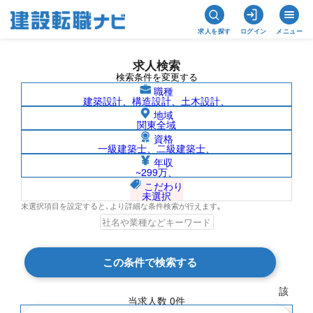
求人を探す
ログイン
メニュー
求人検索
検索条件を変更する
職種
建築設計、構造設計、土木設計、
地域
関東全域
資格
一級建築士、二級建築士、
佐賀県/社名非公開の求人検索結果一覧
年収
~299万、
こだわり
未選択
未選択項目を設定すると､より詳細な条件検索が行えます｡
検索結果 0 件
この条件で検索する
現在の検索条件
該
当求人数
0
件