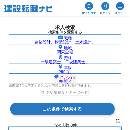
求人を探す
ログイン
メニュー
求人検索
検索条件を変更する
職種
建築設計、構造設計、土木設計、
地域
関東全域
資格
一級建築士、二級建築士、
熊本県/社名非公開の求人検索結果一覧
年収
~299万、
こだわり
未選択
未選択項目を設定すると､より詳細な条件検索が行えます｡
検索結果 0 件
この条件で検索する
現在の検索条件
該
当求人数
0
件