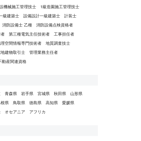
建設機械施工管理技士
1級造園施工管理技士
一級建築士
設備設計一級建築士
計装士
消防設備士 乙種
消防設備点検資格者
術者
第三種電気主任技術者
工事担任者
地理空間情報専門技術者
地質調査技士
宅地建物取引士
管理業務主任者
不動産関連資格
道
青森県
岩手県
宮城県
秋田県
山形県
島根県
鳥取県
徳島県
高知県
愛媛県
米
オセアニア
アフリカ