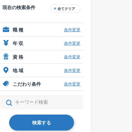
現在の検索条件
全てクリア
職 種
条件変更
年 収
条件変更
資 格
条件変更
地 域
条件変更
こだわり条件
条件変更
検索する