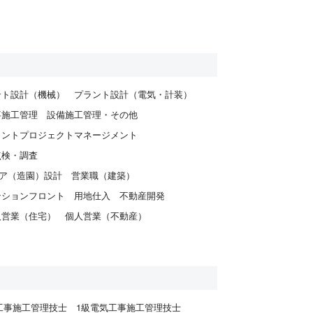
ント設計（機械）
プラント設計（電気・計装）
事施工管理
設備施工管理・その他
ラントプロジェクトマネージメント
点検・調査
ア（造園）設計
営業職（建築）
ンションフロント
用地仕入
不動産開発
人営業（住宅）
個人営業（不動産）
工事施工管理技士
1級電気工事施工管理技士