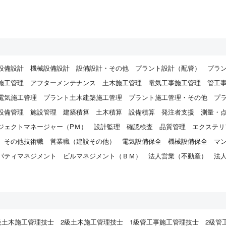
設備設計
機械設備設計
設備設計・その他
プラント設計（配管）
プラ
施工管理
アフターメンテナンス
土木施工管理
電気工事施工管理
管工
電気施工管理
プラント土木建築施工管理
プラント施工管理・その他
プ
設備管理
施設管理
建築積算
土木積算
設備積算
発注者支援
測量・
ジェクトマネージャー（PＭ）
設計監理
確認検査
品質管理
エクステリ
その他技術職
営業職（建設その他）
電気設備保全
機械設備保全
マ
パティマネジメント
ビルマネジメント（ＢＭ）
法人営業（不動産）
法
）
級土木施工管理技士
2級土木施工管理技士
1級管工事施工管理技士
2級管