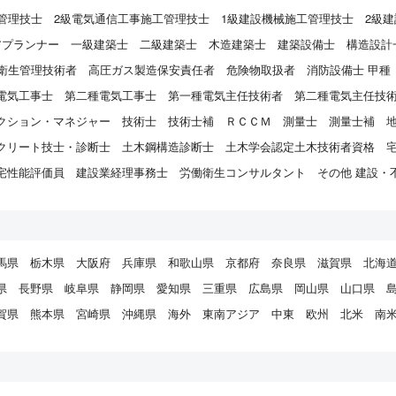
管理技士
2級電気通信工事施工管理技士
1級建設機械施工管理技士
2級
アプランナー
一級建築士
二級建築士
木造建築士
建築設備士
構造設計
衛生管理技術者
高圧ガス製造保安責任者
危険物取扱者
消防設備士 甲種
電気工事士
第二種電気工事士
第一種電気主任技術者
第二種電気主任技
クション・マネジャー
技術士
技術士補
ＲＣＣＭ
測量士
測量士補
クリート技士・診断士
土木鋼構造診断士
土木学会認定土木技術者資格
宅性能評価員
建設業経理事務士
労働衛生コンサルタント
その他 建設・
馬県
栃木県
大阪府
兵庫県
和歌山県
京都府
奈良県
滋賀県
北海
県
長野県
岐阜県
静岡県
愛知県
三重県
広島県
岡山県
山口県
賀県
熊本県
宮崎県
沖縄県
海外
東南アジア
中東
欧州
北米
南