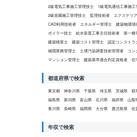
2級電気工事施工管理技士
1級電気通信工事施工
2級造園施工管理技士
監理技術者
エクステリ
CAD利用技術者
エネルギー管理士
建築物環境
ボイラー技士
給水装置工事主任技術者
第一種
建築積算士
建築コスト管理士
認定コンストラ
補償業務管理士
土壌汚染調査技術管理者
コン
マンション管理士
建築基準適合判定資格者
住
都道府県で検索
東京都
神奈川県
千葉県
埼玉県
茨城県
群
福島県
新潟県
富山県
石川県
福井県
山梨
香川県
長崎県
福岡県
大分県
鹿児島県
佐
年収で検索