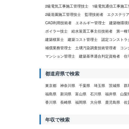
2級電気工事施工管理技士
1級電気通信工事施工
2級造園施工管理技士
監理技術者
エクステリ
CAD利用技術者
エネルギー管理士
建築物環境
ボイラー技士
給水装置工事主任技術者
第一種
建築積算士
建築コスト管理士
認定コンストラ
補償業務管理士
土壌汚染調査技術管理者
コン
マンション管理士
建築基準適合判定資格者
住
都道府県で検索
東京都
神奈川県
千葉県
埼玉県
茨城県
群
福島県
新潟県
富山県
石川県
福井県
山梨
香川県
長崎県
福岡県
大分県
鹿児島県
佐
年収で検索