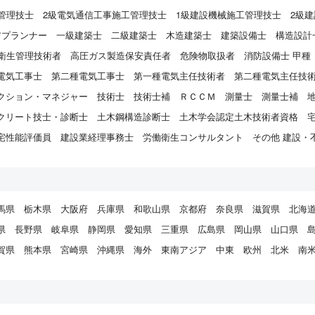
管理技士
2級電気通信工事施工管理技士
1級建設機械施工管理技士
2級
アプランナー
一級建築士
二級建築士
木造建築士
建築設備士
構造設計
衛生管理技術者
高圧ガス製造保安責任者
危険物取扱者
消防設備士 甲種
電気工事士
第二種電気工事士
第一種電気主任技術者
第二種電気主任技
クション・マネジャー
技術士
技術士補
ＲＣＣＭ
測量士
測量士補
クリート技士・診断士
土木鋼構造診断士
土木学会認定土木技術者資格
宅性能評価員
建設業経理事務士
労働衛生コンサルタント
その他 建設・
馬県
栃木県
大阪府
兵庫県
和歌山県
京都府
奈良県
滋賀県
北海
県
長野県
岐阜県
静岡県
愛知県
三重県
広島県
岡山県
山口県
賀県
熊本県
宮崎県
沖縄県
海外
東南アジア
中東
欧州
北米
南