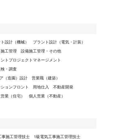
ント設計（機械）
プラント設計（電気・計装）
事施工管理
設備施工管理・その他
ラントプロジェクトマネージメント
点検・調査
ア（造園）設計
営業職（建築）
ンションフロント
用地仕入
不動産開発
人営業（住宅）
個人営業（不動産）
工事施工管理技士
1級電気工事施工管理技士