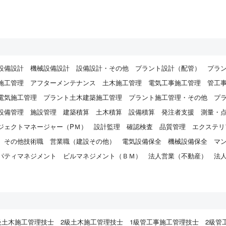
設備設計
機械設備設計
設備設計・その他
プラント設計（配管）
プラ
施工管理
アフターメンテナンス
土木施工管理
電気工事施工管理
管工
電気施工管理
プラント土木建築施工管理
プラント施工管理・その他
プ
設備管理
施設管理
建築積算
土木積算
設備積算
発注者支援
測量・
ジェクトマネージャー（PＭ）
設計監理
確認検査
品質管理
エクステリ
その他技術職
営業職（建設その他）
電気設備保全
機械設備保全
マ
パティマネジメント
ビルマネジメント（ＢＭ）
法人営業（不動産）
法
）
級土木施工管理技士
2級土木施工管理技士
1級管工事施工管理技士
2級管