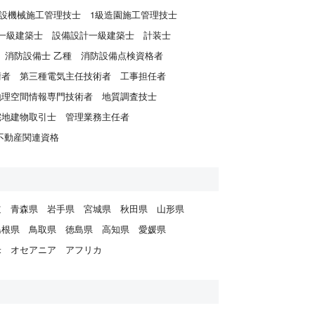
建設機械施工管理技士
1級造園施工管理技士
一級建築士
設備設計一級建築士
計装士
消防設備士 乙種
消防設備点検資格者
術者
第三種電気主任技術者
工事担任者
地理空間情報専門技術者
地質調査技士
宅地建物取引士
管理業務主任者
不動産関連資格
道
青森県
岩手県
宮城県
秋田県
山形県
島根県
鳥取県
徳島県
高知県
愛媛県
米
オセアニア
アフリカ