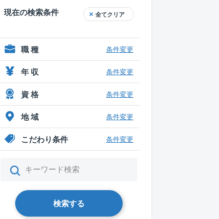
現在の検索条件
全てクリア
職 種
条件変更
年 収
条件変更
資 格
条件変更
地 域
条件変更
こだわり条件
条件変更
検索する