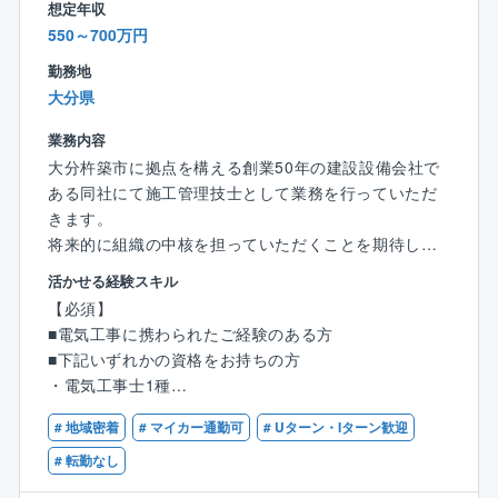
想定年収
経験の浅い方には簡単な現場作業から見ていただき、
550～700万円
経験をお持ちの方には今までの経験を活かせるお仕事
をお任せします。
勤務地
なお、現場も杵築市内がほとんどであり、残業も少な
大分県
く、働きやすい環境を整えています。
業務内容
■資格補助
大分杵築市に拠点を構える創業50年の建設設備会社で
資格を取る際の費用は2回までは会社負担で受けること
ある同社にて施工管理技士として業務を行っていただ
が可能です。
きます。
将来的に組織の中核を担っていただくことを期待して
■同社について：
います。
活かせる経験スキル
創業50年を迎え、皆様の暮らしをはじめ、工業・農
【必須】
業・漁業の中に関わる多くの設備工事など幅広い分野
■職務詳細：
■電気工事に携わられたご経験のある方
を通じて、社会に貢献すべく日々邁進しております。
・同社の施工担当案件は公共：民間＝6：4となってい
■下記いずれかの資格をお持ちの方
企業理念として「顧客満足度」「環境保護」「思いや
ます。
・電気工事士1種
り」「正確敏速」「技術向上」を掲げ、仕事に対する
・工事現場において、監理業務などを主軸とし就業し
・電気工事施工管理1級
目的意識を持って取り組みます。
ていただきます。
# 地域密着
# マイカー通勤可
# Uターン・Iターン歓迎
・配管技能士1級
今までの経験を活かしながら、さらに１歩先の業務が
・管工事施工管理技士1級
# 転勤なし
できることも魅力です。
・土木工事施工管理士1級