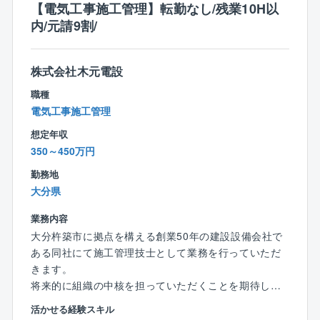
・土木工事施工管理士1級
【電気工事施工管理】転勤なし/残業10H以
・建築工事施工管理士1級
内/元請9割/
■入社後の流れ：
・1級建築士
先輩社員と一緒に現場を回り、同社の雰囲気に慣れな
がら、業務の流れを覚えていただきます。
株式会社木元電設
経験の浅い方には簡単な現場作業から見ていただき、
経験をお持ちの方には今までの経験を活かせるお仕事
職種
をお任せします。
電気工事施工管理
なお、現場も杵築市内がほとんどであり、残業も少な
想定年収
く、働きやすい環境を整えています。
350～450万円
■資格補助
勤務地
資格を取る際の費用は2回までは会社負担で受けること
大分県
が可能です。
業務内容
大分杵築市に拠点を構える創業50年の建設設備会社で
■同社について：
ある同社にて施工管理技士として業務を行っていただ
創業50年を迎え、皆様の暮らしをはじめ、工業・農
きます。
業・漁業の中に関わる多くの設備工事など幅広い分野
将来的に組織の中核を担っていただくことを期待して
を通じて、社会に貢献すべく日々邁進しております。
います。
企業理念として「顧客満足度」「環境保護」「思いや
活かせる経験スキル