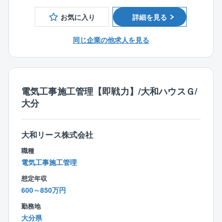
・建築工事施工管理士1級
■職務の特性：
お気に入り
詳細を見る
・1級建築士
同社は、大分杵築エリアにて設備・配管工事事業の多
くを担当しており、地域の生活インフラを支えていま
同じ企業の他求人を見る
す。
スキルの高い技術者が数多く在籍していることより電
気工事・配管・空調・消防設備・建築・土木をワンス
トップで対応ができる体制が叶っております。
電気工事施工管理【即戦力】/大和ハウスＧ/
大分
■入社後の流れ：
先輩社員と一緒に現場を回り、同社の雰囲気に慣れな
がら、業務の流れを覚えていただきます。
大和リース株式会社
経験の浅い方には簡単な現場作業から見ていただき、
経験をお持ちの方には今までの経験を活かせるお仕事
職種
をお任せします。
電気工事施工管理
なお、現場も杵築市内がほとんどであり、残業も少な
想定年収
く、働きやすい環境を整えています。
600～850万円
■資格補助
勤務地
資格を取る際の費用は2回までは会社負担で受けること
大分県