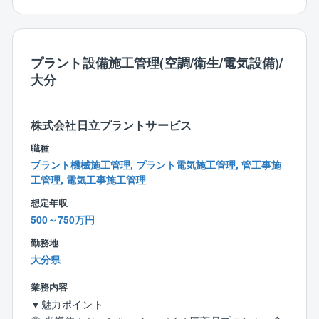
★『業界No1の就業環境・ワークライフバランス』を
目指し、組織・仕組み両面から改善に取り組んでいま
す。
プラント設備施工管理(空調/衛生/電気設備)/
◆管理本部直下に【施工管理センター】を設置。ベテ
大分
ラン社員が所属し、新入社員のメンターを務めたり、
繁忙期のヘルプに入るなど、施工管理部門の支援体制
を構築。
株式会社日立プラントサービス
それにより社員の業務負荷を削減しています。
◆業務用PCだけではなく社有車の稼働でも勤務時間を
職種
管理。形だけではない残業時間の縮減に本気で取り組
プラント機械施工管理, プラント電気施工管理, 管工事施
んでいます。
工管理, 電気工事施工管理
◆中途入社者は全体の30％強で、裁量権を持つことが
想定年収
可能で馴染みやすい環境があります。離職率2％という
500～750万円
結果にも表れています。
勤務地
大分県
【同社補足】
◆製販一体により、建物の企画から設計、施工まで自
業務内容
社で一貫して実施しております。
▼魅力ポイント
◆PPP事業への取り組み／自社ブランド大型商業施設