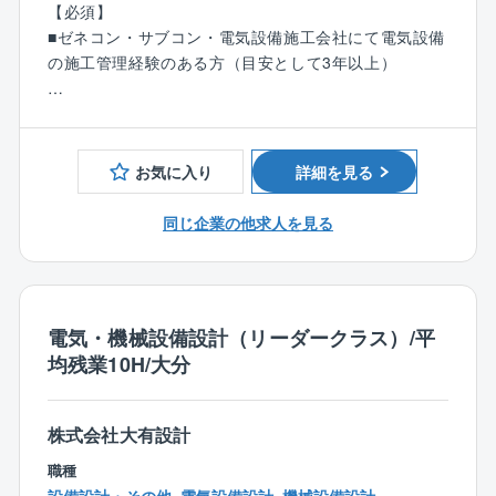
【必須】
◇円滑、柔軟なプロジェクト遂行
■ゼネコン・サブコン・電気設備施工会社にて電気設備
約7,8割が自社請け案件です。設計～施工管理～保守サ
の施工管理経験のある方（目安として3年以上）
ービスまで自社で抱えることが多く、プロジェクトを
一気通貫で円滑に、柔軟に遂行することが可能です。
【歓迎】
「外注さんと意思の疎通が図れていなかった」「軽微
■電気工事施工管理技士資格をお持ちの方歓迎
な変更も時間がかかる」といった業界特有の問題も起
お気に入り
詳細を見る
こりにくい体制です。
同じ企業の他求人を見る
◇穏やかでフラットな社風
同社の特徴は「チームの和を重んじて働く」「穏やか
な」社員が多いことです。入社後にまずその社風に(い
い意味で)驚く社員がたくさんおります。
「わからないことがあっても聞きにくい」なんてこと
電気・機械設備設計（リーダークラス）/平
はなく、入社後は3～6ヶ月程度OJTで先輩社員と一緒
均残業10H/大分
に業務に携わっていただきます。先輩・後輩、プロパ
ー、中途社員関係なくお互いの意見を発しやすいフラ
株式会社大有設計
ットな組織です。
職種
◇キャリアイメージ