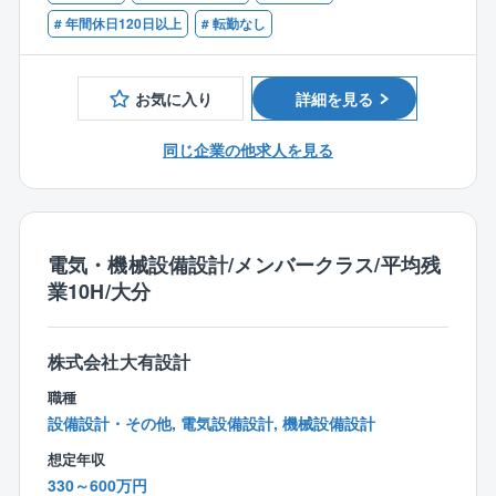
〇機械設備
で、総合的に広範囲なニーズに応えています。
■設備設計一級建築士
# 年間休日120日以上
# 転勤なし
企画設計/基本設計/実施設計/仕様書・予算書等作成/施
■1級電気工事施工管理技士もしくは1級管工事施工管理
工管理
＜空調設備事業＞
技士
半導体や食品、医薬品などの製造に欠かすことのでき
お気に入り
詳細を見る
■お取引は国・地方自治体から民間の法人様と幅広くい
ないクリーンルーム分野は、高い技術と実績を誇って
ただいており、設計する施設は、市役所庁舎、学校等
います。
同じ企業の他求人を見る
の教育施設、商業施設や共同住宅まで多岐にわたりま
さらに最近では、バイオ再生医療設備でも高い評価を
す。
いただいています。
【同社の特徴】
＜水処理事業＞
〇日本一ストレスがない会社造りを目指す企業！
人の暮らしや産業化にとって必要不可欠な「水」。
電気・機械設備設計/メンバークラス/平均残
■代表者自身が社員として勤務していた際に嫌だったこ
大切な公共の水インフラである上下水道処理場の増設
業10H/大分
とは同社社員には経験させたくない、自身が働きたく
や修繕・改修、
なるような会社にしたいという思いが代表者の根底に
更に生産活動に伴う、民間工場の排水処理設備などを
あります。従って、正当に評価される独自の評価制度
株式会社大有設計
担っています。
をはじめ、ストレスのない環境、家族を大事にする等
同社は、大切な「水」を巡る幅広い分野の事業をカバ
職種
の考えが根付いています。（パワハラやセクハラの徹
ーしています。
設備設計・その他, 電気設備設計, 機械設備設計
底排除、充実した福利厚生による人間関係の円滑化、
想定年収
無駄な業務による残業など）
330～600万円