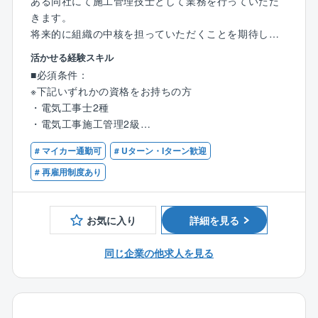
ある同社にて施工管理技士として業務を行っていただ
きます。
将来的に組織の中核を担っていただくことを期待して
います。
活かせる経験スキル
■必須条件：
■職務詳細：
※下記いずれかの資格をお持ちの方
・同社の施工担当案件は公共：民間＝6：4となってい
・電気工事士2種
ます。
・電気工事施工管理2級
・工事現場において、監理業務などを主軸とし就業し
・配管技能士2級
ていただきます。
# マイカー通勤可
# Uターン・Iターン歓迎
・管工事施工管理技士2級
今までの経験を活かしながら、さらに１歩先の業務が
・土木工事施工管理士2級
# 再雇用制度あり
できることも魅力です。
・建築工事施工管理士2級
・2級建築士
■職務の特性：
お気に入り
詳細を見る
同社は、大分杵築エリアにて設備・配管工事事業の多
■歓迎条件：
くを担当しており、地域の生活インフラを支えていま
同じ企業の他求人を見る
・電気工事士1種
す。
・電気工事施工管理1級
スキルの高い技術者が数多く在籍していることより電
・配管技能士1級
気工事・配管・空調・消防設備・建築・土木をワンス
・管工事施工管理技士1級
トップで対応ができる体制が叶っております。