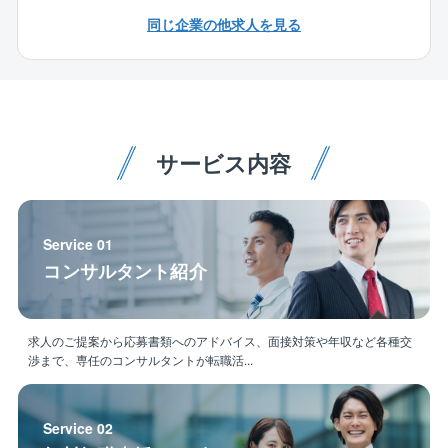
※施工場所：上下水道関連施設(浄水場、下水処理場、
管、電気、ダクト）が可能な方
同じ企業の他求人を見る
ポンプ場等)や河川関連施設(ダム、排水機場等)、建築
■CADができる方
物(庁舎等）
【業界の現況】
原発再稼働の見通しが不透明なことや、異常気象に対
する備えなど、非常用電源に対する意識は益々高まっ
サービス内容
ています。
九州に限らず西日本地区、更には全国においても今
後、非常用発電設備の工事案件が増える見通しです。
そのような状況下において、ガスタービン発電設備の
Service 01
評価は高いものがあり、同社は川崎重工業の代理店と
コンサルタント紹介
して、メーカーと協調して受注を拡大していきます。
【同社の特徴】
求人のご提案から応募書類へのアドバイス、面接対策や年収など各種交
■電気技術を通じて社会に奉仕する技術商社。コンサル
渉まで、専任のコンサルタントが転職活...
ティングから、設計／施工／メンテナンスまでをトー
タルサポート
■大手電機メーカーの販売代理店として50年以上の歴史
Service 02
ある企業。技術交流/人事交流や教育制度が整備されて