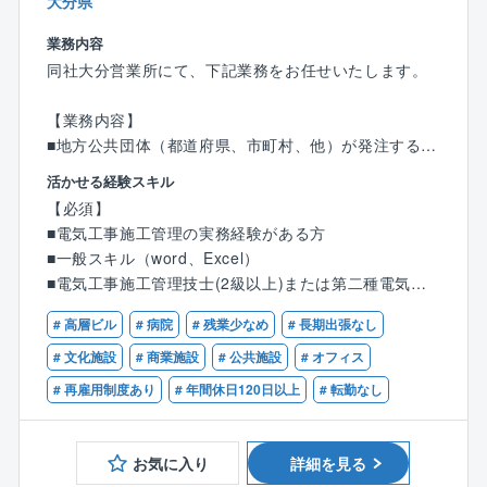
大分県
取得にも力を入れています。育児休業の取得状況は10
業務内容
0％。男性も取得実績があり、仕事とプライべートを両
立できる働きやすい環境を目指しています。
同社大分営業所にて、下記業務をお任せいたします。
【業務内容】
■地方公共団体（都道府県、市町村、他）が発注する建
設工事（電気設備工事、電気通信設備工事）の施工管
活かせる経験スキル
理をご担当いただきます。
【必須】
※施工管理ポジションの求人であり、現場施工/作業は
■電気工事施工管理の実務経験がある方
伴いません。
■一般スキル（word、Excel）
■主要機器は大手電機メーカー製を採用し、据付/配線
■電気工事施工管理技士(2級以上)または第二種電気工
工事に関する現場施工管理を担当して頂きます。
事士いずれかお持ちの方
■現場業務内容は工程管理や品質管理のほか工事書類の
# 高層ビル
# 病院
# 残業少なめ
# 長期出張なし
■普通自動車免許
作成があります。
# 文化施設
# 商業施設
# 公共施設
# オフィス
※規模によっては出張が発生いたしますが、宿泊費は企
【歓迎】
# 再雇用制度あり
# 年間休日120日以上
# 転勤なし
業負担となるほか、土日は自宅に戻ることができる移
■管工事施工管理技士（1級/2級）
動費も個人負担はございません。
■電気通信に関する資格、ボイラー、安全衛生、エネル
ギー管理士、危険物取扱い、簿記
お気に入り
詳細を見る
■エリア：主に大分県内
■建築工事に精通しており、工事設計（搬入据付、配