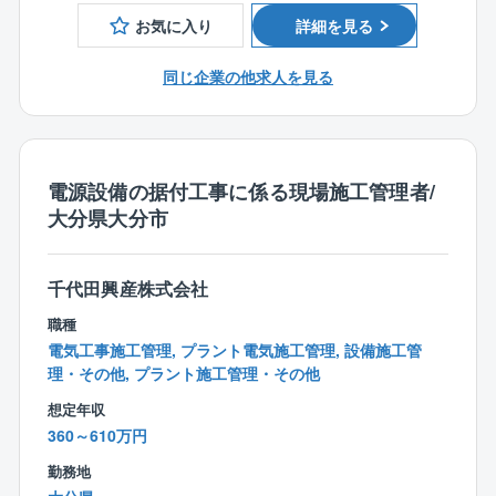
お気に入り
詳細を見る
■お取引は国・地方自治体から民間の法人様と幅広くい
ただいており、設計する施設は、市役所庁舎、学校等
同じ企業の他求人を見る
の教育施設、商業施設や共同住宅まで多岐にわたりま
す。
【同社の特徴】
〇日本一ストレスがない会社造りを目指す企業！
電源設備の据付工事に係る現場施工管理者/
■代表者自身が社員として勤務していた際に嫌だったこ
大分県大分市
とは同社社員には経験させたくない、自身が働きたく
なるような会社にしたいという思いが代表者の根底に
あります。従って、正当に評価される独自の評価制度
千代田興産株式会社
をはじめ、ストレスのない環境、家族を大事にする等
職種
の考えが根付いています。（パワハラやセクハラの徹
電気工事施工管理, プラント電気施工管理, 設備施工管
底排除、充実した福利厚生による人間関係の円滑化、
理・その他, プラント施工管理・その他
無駄な業務による残業など）
想定年収
360～610万円
〇ワークライフバランス充実〇
■休日は年間121日となっており、完全週休2日制（土
勤務地
日祝）を導入するなどの他にも育児休業や、有給積極