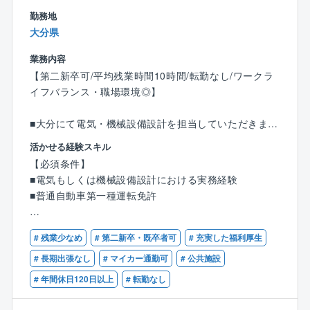
〇ワークライフバランス充実〇
勤務地
■休日は年間122日となっており、完全週休2日制（土
大分県
日祝）を導入するなどの他にも育児休業や、有給積極
取得にも力を入れています。育児休業の取得状況は10
業務内容
0％。男性も取得実績があり、仕事とプライべートを両
【第二新卒可/平均残業時間10時間/転勤なし/ワークラ
立できる働きやすい環境を目指しています。
イフバランス・職場環境◎】
■大分にて電気・機械設備設計を担当していただきま
す。
活かせる経験スキル
（大分本社および各支店で受注した案件の両方を担当
【必須条件】
します。）
■電気もしくは機械設備設計における実務経験
■普通自動車第一種運転免許
【具体的には】
〇電気設備
【歓迎条件】
企画設計/基本設計/実施設計/仕様書・予算書等作成/施
# 残業少なめ
# 第二新卒・既卒者可
# 充実した福利厚生
■建築設備士
工管理
■設備設計一級建築士
# 長期出張なし
# マイカー通勤可
# 公共施設
〇機械設備
■1級もしくは2級電気工事施工管理技士
# 年間休日120日以上
# 転勤なし
企画設計/基本設計/実施設計/仕様書・予算書等作成/施
■1級もしくは2級管工事施工管理技士
工管理