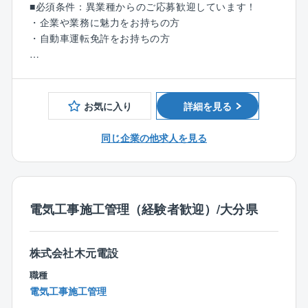
り」「正確敏速」「技術向上」を掲げ、仕事に対する
■必須条件：異業種からのご応募歓迎しています！
【業務内容】
目的意識を持って取り組みます。
・企業や業務に魅力をお持ちの方
・同社の施工担当案件は公共：民間＝6：4となってい
・自動車運転免許をお持ちの方
ます。
・工事現場において、監理業務などを主軸とし就業し
【歓迎】
ていただきます。
・建設業界でのご経験(電気工事にかかわるご経験は尚
今までの経験を活かしながら、さらに１歩先の業務が
可)
お気に入り
詳細を見る
できることも魅力です。
同じ企業の他求人を見る
■職務の特性：
同社は、大分杵築エリアにて設備・配管工事事業の多
くを担当しており、地域の生活インフラを支えていま
す。
スキルの高い技術者が数多く在籍していることより電
電気工事施工管理（経験者歓迎）/大分県
気工事・配管・空調・消防設備・建築・土木をワンス
トップで対応ができる体制が叶っております。
株式会社木元電設
■入社後の流れ：
職種
先輩社員と一緒に現場を回り、同社の雰囲気に慣れな
電気工事施工管理
がら、業務の流れを覚えていただきます。