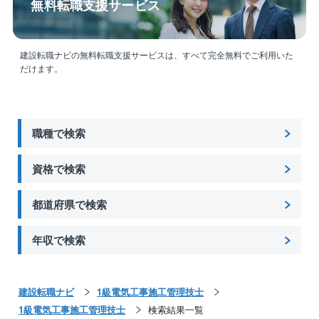
無料転職支援サービス
います。
【働き方】
建設転職ナビの無料転職支援サービスは、すべて完全無料でご利用いた
働き方については、通常期（閑散期）、繁忙期で異な
だけます。
ります。
繁忙期の場合には土日出勤（4～5日程度／月）が発生
しますが、閑散期はほとんどが土日休みで残業時間も
月平均20時間程度と働きやすいです。
職種で検索
土日での出勤が発生した場合は必ず平日に代休を取得
いただきます。
資格で検索
取引先や社内チーム内で休みを調整するため、例えばG
Wや夏季休暇に有給を重ね、10連休などの長期休暇に
都道府県で検索
することも可能です。
年収で検索
建設転職ナビ
1級電気工事施工管理技士
1級電気工事施工管理技士
検索結果一覧