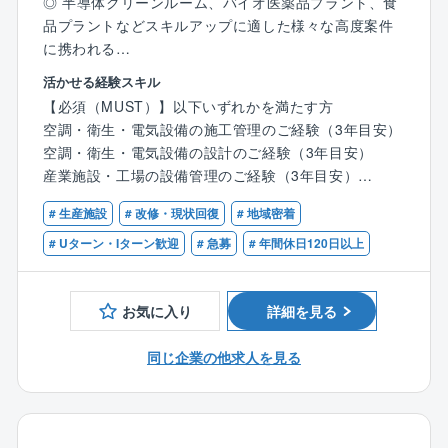
◎ 半導体クリーンルーム、バイオ医薬品プラント、食
の展開に力を入れております。
品プラントなどスキルアップに適した様々な高度案件
⇒自社ブランドの大型商業施設『Frespo：フレスポ』
に携われる
『BiVi：ビビ』『BRANCH：ブランチ』を全国で150以
◎ 元請9割、一気通貫でのエンジニアリングを提供で
上展開しております。
活かせる経験スキル
きる
【必須（MUST）】以下いずれかを満たす方
◎ 平均残業時間は35時間程度（前年度比−13時間）、
空調・衛生・電気設備の施工管理のご経験（3年目安）
福利厚生（帰宅手当、住宅手当や、資格取得支援）も
空調・衛生・電気設備の設計のご経験（3年目安）
充実
産業施設・工場の設備管理のご経験（3年目安）
▼業務内容
# 生産施設
# 改修・現状回復
# 地域密着
【歓迎（WANT）】
産業プラント設備における空調・電気設備・建築など
・一級、二級管工事、電気工事施工管理技士の資格を
# Uターン・Iターン歓迎
# 急募
# 年間休日120日以上
のエンジニアリング（計画/設計/施工/保守サービス）
お持ちの方、
をトータルで手がけている部署です。
または、その資格取得を目指されている方
今回ご入社の方には、工事の工程や品質・安全などの
お気に入り
詳細を見る
施工計画及び監督業務や関係各所との調整、管理を中
心に行っていただきます。
同じ企業の他求人を見る
【具体的には】
・産業プラント設備における空調・衛生設備、電気設
備の施工管理