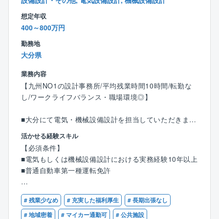
設備設計・その他, 電気設備設計, 機械設備設計
地域密着にて、エンジニアリング力を生かし、施工管
想定年収
理のプロフェッショナルを目指していただきます。自
400～800万円
社一気通貫のプロジェクトが多いため、設計・営業と
共に、協力体制を構築し拡販していく意識を持てる方
勤務地
は活躍できるフィールドがあります。ゆくゆくは現場
大分県
のマネジメントもお任せしたいと考えています。
業務内容
【九州NO1の設計事務所/平均残業時間10時間/転勤な
し/ワークライフバランス・職場環境◎】
＜会社について＞
同社は日立グループの一員として、産業プラント、公
■大分にて電気・機械設備設計を担当していただきま
共インフラを支える生産プロセス、電気・空調・水処
す。
理施設などの企画、設計、建設からメンテナンスそし
活かせる経験スキル
（大分本社および各支店で受注した案件の両方を担当
てリニューアルまで一貫して提供し、お客さまの課題
【必須条件】
します。）
解決と快適な社会の実現に貢献しています。
■電気もしくは機械設備設計における実務経験10年以上
■普通自動車第一種運転免許
【具体的には】
▼多様なビジネスフィールド
〇電気設備
＜産業プラント事業＞
【歓迎条件】
企画設計/基本設計/実施設計/仕様書・予算書等作成/施
医薬品、食品、化成品などの産業プラントに関わる設
# 残業少なめ
# 充実した福利厚生
# 長期出張なし
■部下指導育成、チームリーダー
工管理
備・工事の企画～設計～建設～メンテナンスに至るま
■建築設備士
# 地域密着
# マイカー通勤可
# 公共施設