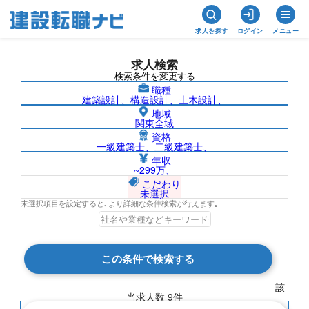
求人を探す
ログイン
メニュー
求人検索
検索条件を変更する
職種
建築設計、構造設計、土木設計、
地域
関東全域
資格
一級建築士、二級建築士、
1級電気工事施工管理技士/大分県の求人検
年収
~299万、
索結果一覧
こだわり
未選択
未選択項目を設定すると､より詳細な条件検索が行えます｡
検索結果 9 件
この条件で検索する
現在の検索条件
該
当求人数
9
件