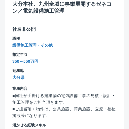
大分本社、九州全域に事業展開するゼネコ
┗設計図書と照合し、設計図通りに、施工が実施さ
ン／電気設備施工管理
れているかの確認
┗施工工程の打ち合わせ（クライアントを含めた定
例会議・社内外会議）
社名非公開
┗協力会社を含めた全体管理業務
┗試運転、調整（竣工後、クライアントへ引き渡し
職種
時）
設備施工管理・その他
※原則クライアントはゼネコンではなく施主（メーカ
想定年収
ー）となります
350～550万円
▼魅力
勤務地
◇エンドユーザーとの関わり
大分県
「エンジニアリング」「ゼネコン」「サブコン」の要
業務内容
素を網羅しているため、大手ゼネコンや設計事務所に
■同社が手掛ける建築物の電気設備工事の見積・設計・
与えられた設計図で仕事するのみならず、自らクライ
施工管理をご担当頂きます。
アントと直接会話し、一緒に設備を創り上げることが
■ご担当頂く物件は、公共施設、商業施設、医療・福祉
出来ます。
施設等になります。
その分、厳しいお言葉を頂戴することもありますが、
それが達成感ややりがいに繋がります。
活かせる経験スキル