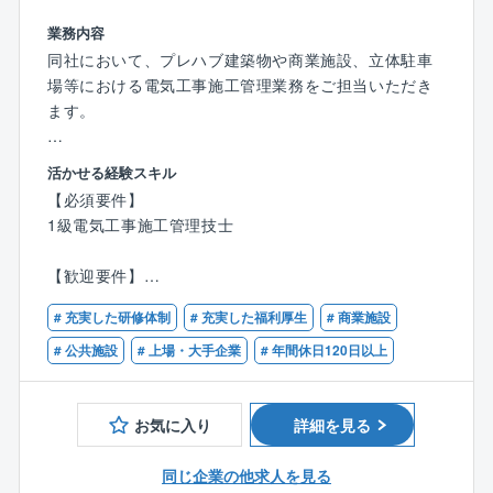
が可能です。
業務内容
同社において、プレハブ建築物や商業施設、立体駐車
■同社について：
場等における電気工事施工管理業務をご担当いただき
創業50年を迎え、皆様の暮らしをはじめ、工業・農
ます。
業・漁業の中に関わる多くの設備工事など幅広い分野
を通じて、
【具体的には】
社会に貢献すべく日々邁進しております。企業理念と
活かせる経験スキル
■設備工事における施工計画・4大管理（原価・安全・
して「顧客満足度」「環境保護」「思いやり」「正確
【必須要件】
品質・工程）協力業者との折衝等の業務などをご担当
敏速」「技術向上」を掲げ、仕事に対する目的意識を
1級電気工事施工管理技士
いただきます。
持って取り組みます。
■案件：主に太陽光発電設備の設置工事、他にも官公庁
【歓迎要件】
施設、医療・社会福祉施設、事務所・店舗、共同住
※UIターン歓迎!!!
一般建築物における電気工事の施工管理経験をお持ち
宅、工場・倉庫等
# 充実した研修体制
# 充実した福利厚生
# 商業施設
の方
■出張・案件エリア：愛知県内の案件を中心に一部近隣
# 公共施設
# 上場・大手企業
# 年間休日120日以上
県の案件をご担当いただきます。
■元請け：下請け比率＝ 5 ：5
■案件割合＝民：官 ＝4 ：6
お気に入り
詳細を見る
■案件金額：基本的に4，000万円以上
同じ企業の他求人を見る
【就業環境について】