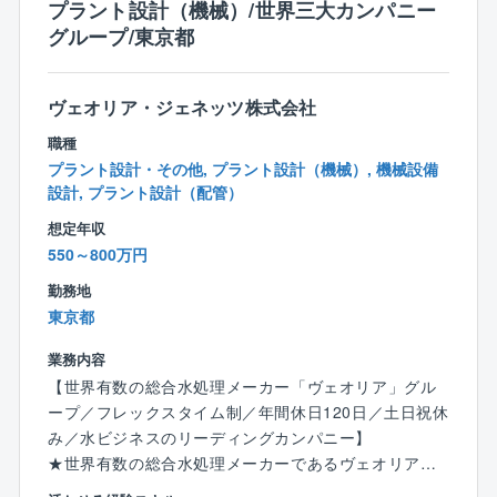
プラント設計（機械）/世界三大カンパニー
▼仕事の進め方
グループ/東京都
社内の立案部署や事業部チーム、他部署の研究員と連
携しながら、東京都板橋区にある「環境イノベーショ
ンセンタ」や顧客の事業所で研究開発を進めていきま
ヴェオリア・ジェネッツ株式会社
す。研究の成果を事業に結びつけるため、技術部門と
職種
協力しながら、実際の案件に適用されるまでの一連の
プラント設計・その他, プラント設計（機械）, 機械設備
業務をサポートします。
設計, プラント設計（配管）
想定年収
▼配属部署
550～800万円
部署：研究開発本部
部署平均年齢：30代～40代前半
勤務地
東京都
▼キャリアパス
業務内容
将来的には、研究開発のプロフェッショナルとして専
門性を高める道や、希望や実力に応じて管理職を目指
【世界有数の総合水処理メーカー「ヴェオリア」グル
すなど、多様なキャリアパスが用意されています。
ープ／フレックスタイム制／年間休日120日／土日祝休
中途社員が多く、成果を公平に評価する社風のため、
み／水ビジネスのリーディングカンパニー】
入社後のキャリア構築をしっかりサポートしてくれる
★世界有数の総合水処理メーカーであるヴェオリアグ
環境です。
ループの一員として、水ビジネスのリーディングカン