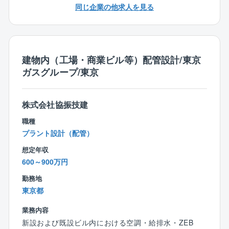
同じ企業の他求人を見る
く、安定した経営基盤が強みでございます。
【同社の魅力】
☆東京ガスグループの安定基盤がございます
☆残業時間は20h程度と少なめ！
建物内（工場・商業ビル等）配管設計/東京
☆リモートワークも可能でございます
ガスグループ/東京
☆保存有給休暇制度もあり、長期入院などが必要とな
った際にも安心できる制度が整っております。
☆転勤の可能性はございません！
株式会社協振技建
職種
プラント設計（配管）
想定年収
600～900万円
勤務地
東京都
業務内容
新設および既設ビル内における空調・給排水・ZEB