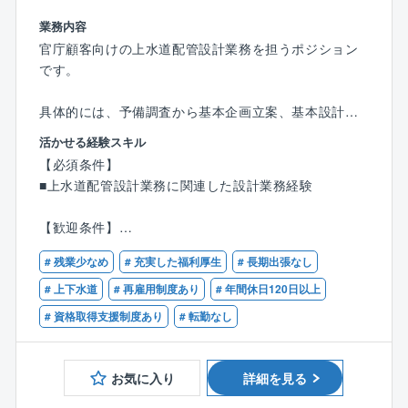
業務内容
官庁顧客向けの上水道配管設計業務を担うポジション
です。
具体的には、予備調査から基本企画立案、基本設計、
施工計画、設計図作成、完成後の維持管理計画、発注
活かせる経験スキル
者協議までトータルに手掛けます。
【必須条件】
※土木設計・土木施工管理の経験がある方は大歓迎で
■上水道配管設計業務に関連した設計業務経験
す！
【歓迎条件】
【同社について】
■技術士(上下水道部門：上水道及び工業用水道)または
業界最大手である東京ガスのグループ会社であり、設
# 残業少なめ
# 充実した福利厚生
# 長期出張なし
RCCM（上水道及び工業用水道)）をお持ちの方
計技術を任せられている会社です。社会インフラを構
# 上下水道
# 再雇用制度あり
# 年間休日120日以上
築する大もととなる上流工程の中でも、同社は、測量
# 資格取得支援制度あり
# 転勤なし
や設計のノウハウとスキルを持つ数社の中の１社で
す。現在は、コンピュータによるマッピングシステム
の導入により、大規模天然ガスパイプラインや上下水
お気に入り
詳細を見る
道の測量・設計、環境事業にも事業範囲を広げてお
り、建設コンサルティング会社としての収益性も高