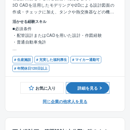
3D CADを活用したモデリングや2Dによる設計図面の
作成・チェックに加え、タンクや熱交換器などの機器
設計、現場確認にも携わります。設計業務を軸に、施
活かせる経験スキル
工・保全の視点も学びながら、プラントの安全・安定
■必須条件
操業を支えるポジションです。
・配管設計またはCADを用いた設計・作図経験
・普通自動車免許
■業務詳細：
・化学・医薬分野を中心とした各種プラントの配管設
■歓迎条件
計業務（業務全体の70％以上が本業務です）
# 生産施設
# 充実した福利厚生
# マイカー通勤可
・AutoCAD、EYECAD、Plant 3Dなどの使用経験
・AutoCAD、EYECAD、Plant 3Dなどを活用した2D図
・プラント設備、配管、機器、施工、保全に関する実
# 年間休日120日以上
面作成
務経験
・3Dモデル作成・配管レイアウトの検討および設計図
・関係部署や顧客と連携しながら業務を進めた経験
面の作成
お気に入り
詳細を見る
・設計図書や製作図面のチェック業務
・タンク、熱交換器などの機器設計
同じ企業の他求人を見る
・現地調査や設計内容の確認を目的とした現場対応
・顧客、施工・保全・機器・電気計装など関係部署と
の技術調整