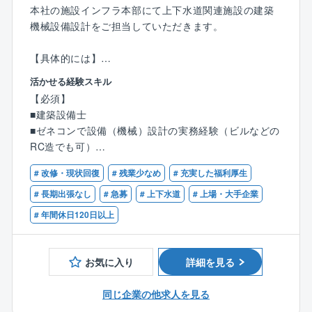
2. 私たちの暮らしの「当たり前」を支える、確かなや
本社の施設インフラ本部にて上下水道関連施設の建築
りがい
機械設備設計をご担当していただきます。
手がけるのは、蛇口をひねれば水が出ること、街が清
潔であること。
【具体的には】
そんな日常の「当たり前」を支える施設です。華やか
1.給排⽔設備設計
活かせる経験スキル
ではありませんが、自分が設計したものが、地域の
2.換気設備設計
【必須】
人々の暮らしを何十年も守り続ける。
3.空調設備設計
■建築設備士
その確かな手応えは、構造設計者として歩むキャリア
4.衛⽣設備設計
■ゼネコンで設備（機械）設計の実務経験（ビルなどの
の中で、大きな心の支えになるはずです。
5.搬送・昇降設備設計
RC造でも可）
3. 公共案件ならではの「ゆとりある納期管理」
【オリジナル設計社について】
# 改修・現状回復
# 残業少なめ
# 充実した福利厚生
【歓迎】
民間商業案件でありがちな、施主の意向による急なプ
上下水道を中心とした水インフラ整備における建設コ
■設備設計1級建築士
# 長期出張なし
# 急募
# 上下水道
# 上場・大手企業
ラン変更や、無理な短納期に振り回されることが格段
ンサルタント業務を主軸に、東証スタンダード市場に
■上下水道施設の設備設計の実務経験
# 年間休日120日以上
に少なくなります。
上場する企業です。国内の上下水道施設に関する調
発注元が官公庁であるため、年間を通じた業務スケジ
査・計画・設計・施工管理から、維持管理支援や経営
ュールが比較的明確であり、設計の品質向上にじっく
コンサルティングまでをトータルに受託しています。
お気に入り
詳細を見る
りと時間を割ける環境です。
近年では、気候変動に伴う浸水対策や老朽化施設の再
上場企業としての徹底した労務管理（年間休日125日・
構築、さらには東南アジアを中心とした海外での水環
同じ企業の他求人を見る
土日祝休み）も、多忙な建築業界出身者には非常に大
境整備事業も展開しています。水に関わるトータルエ