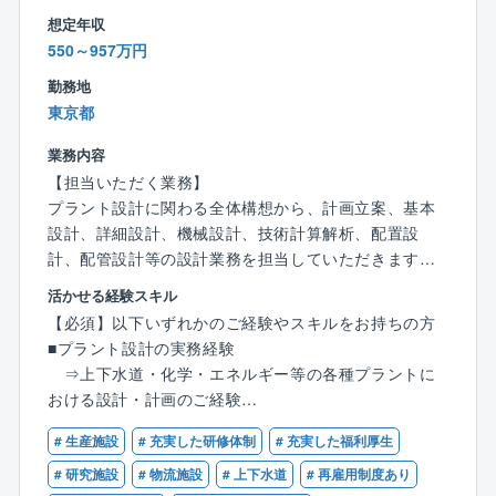
上記をこえる工期は40％程度あり
入社後にスキルを伸ばしたい方にもおすすめの環境
想定年収
です。
550～957万円
■出張：基本的に社内対応
※多くても月２回程度
勤務地
東京都
■休日出勤：月１回程度 ※案件対応状況による
業務内容
休日出勤時には代休取得推奨
【担当いただく業務】
■その他働き方
プラント設計に関わる全体構想から、計画立案、基本
・直行直帰：可 ※入社直後から適応可
設計、詳細設計、機械設計、技術計算解析、配置設
・在宅勤務：原則出社 ※相談に応じて取得可能(育
計、配管設計等の設計業務を担当していただきます。
児、病院等など活用実績あり)
基本オフィス業務ですが、現地調査、試運転時などは
活かせる経験スキル
・フレックス勤務：可 ※試用期間終了後から適応可
現場へ赴くこともあります。
【必須】以下いずれかのご経験やスキルをお持ちの方
(コアタイム無し)
■プラント設計の実務経験
【主な業務内容】
⇒上下水道・化学・エネルギー等の各種プラントに
★働き方への取組
・全体構想・計画立案：プラント全体の構想と設計計
おける設計・計画のご経験
※長時間労働抑制のため 下記、働き方改革の取組を行
画を立案し、プロジェクトの方向性を決定
■プラント全体構想・計画立案の責任者、または補佐と
っています
・基本設計：プラントの基本設計を行い、プロジェク
# 生産施設
# 充実した研修体制
# 充実した福利厚生
しての経験
◇過重労働防止システム導入
トの大枠を作成
⇒プロジェクトの初期フェーズにおける企画、基本
# 研究施設
# 物流施設
# 上下水道
# 再雇用制度あり
⇒20時以降及び休日は上司の承認がなければPCが稼
・詳細設計：基本設計を基に詳細な設計を行い、実施