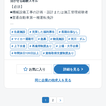
活かせる経験スキル
パニーで働くことができます。
【必須】
＜会社について＞
■機械設備工事の計画・設計または施工管理経験者
同社は日立グループの一員として、産業プラント、公
■職務内容：
■普通自動車第一種運転免許
共インフラを支える生産プロセス、電気・空調・水処
設計担当として、民間の各種工場（自動車、半導体、
理施設などの企画、設計、建設からメンテナンスそし
食品、医薬分野など）の水処理するプラントの新設、
【歓迎】
てリニューアルまで一貫して提供し、お客さまの課題
更新工事に付随する機械設計・施工監督、修繕業務な
# 生産施設
# 充実した福利厚生
# 長期出張なし
■監理技術者（機械器具設置もしくは管工事）
解決と快適な社会の実現に貢献しています。
どをお任せします。
■国家資格（一級管工事施工管理技士）
# マイカー通勤可
# 急募
# 物流施設
# 河川・ダム
# 上下水道
# 再雇用制度あり
# 上場・大手企業
▼多様なビジネスフィールド
◇具体的には・・・
＜産業プラント事業＞
・水処理プラントの新設・更新・修繕工事に付随する
# 年間休日120日以上
# 資格取得支援制度あり
医薬品、食品、化成品などの産業プラントに関わる設
機械設備関連について、事務所にて計画、設計、積算
備・工事の企画～設計～建設～メンテナンスに至るま
の業務
で、総合的に広範囲なニーズに応えています。
・水処理プラントの施工現場で監督
お気に入り
詳細を見る
施工中は現場に常駐し、工事全体の管理（工程、安
＜空調設備事業＞
全、品質面）
同じ企業の他求人を見る
半導体や食品、医薬品などの製造に欠かすことのでき
・出張あり ※長くても半年以内の案件が多い
ないクリーンルーム分野は、高い技術と実績を誇って
います。
■働き方：※フレックスタイム制
1
2
さらに最近では、バイオ再生医療設備でも高い評価を
【設計業務】