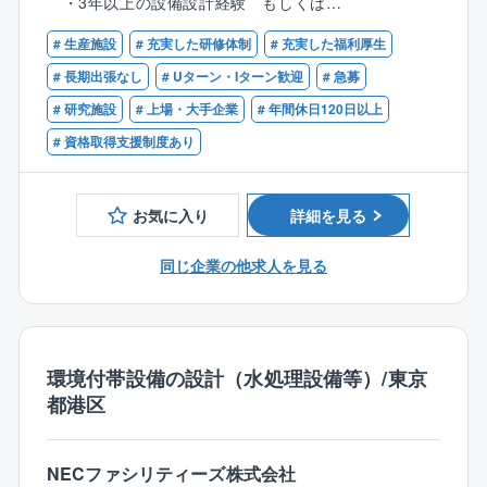
・3年以上の設備設計経験 もしくは
幅広く携わることができるポジションです。案件の9割
・5年以上の設備施工管理経験
が元請け案件です。
# 生産施設
# 充実した研修体制
# 充実した福利厚生
【歓迎】
# 長期出張なし
# Uターン・Iターン歓迎
# 急募
＜具体的な業務内容＞
■普通自動車免許(AT限定可)
# 研究施設
# 上場・大手企業
# 年間休日120日以上
○現地調査：改修工事が多い為、現場調査から入ること
■5年以上の空調設備設計経験
が多い
# 資格取得支援制度あり
■規模1億/件以上の単独推進案件経験
○基本設計：顧客ニーズを元に、設備の企画設計を行
■下記などのスキル
う。方向性決定・提案など
・空調負荷計算 （ソフト使用可能）
○詳細設計：
お気に入り
詳細を見る
・空調機選定（換気設備、送風機、パッケージエアコ
・空調
ン、エアハンドリングユニット）
空調負荷計算、空気線図等を用いて機器選定を行う
同じ企業の他求人を見る
・ダクト選定、配管選定
上記に伴うダクト、配管設計、自動制御企画設計を
・熱源機器選定
行う
・設計図作成スキル（CAD使用可能）
・ユーティリティー
・圧縮空気、ボイラー、局所排気、冷却水、等のユー
顧客が必要とする生産ライン稼働に必要なユーティ
環境付帯設備の設計（水処理設備等）/東京
ティリティ設備設計技術
リティ設備の設計を行う
都港区
・建築内装に関する知見、技術
コンプレッサー、冷熱源、ボイラー、排煙、冷却
・その他、照明、コンセント、防災、排煙設備
水、局排、等諸々
・建築基準法に基づく法的知見
・その他
NECファシリティーズ株式会社