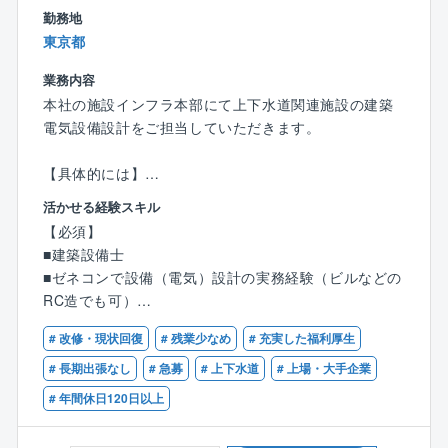
務の中核を担っていただきます。
勤務地
入社後は、各種設計業務に加えて、資機材搬入計画や
東京都
作業手順の立案を含む仮設計画にも携わり、設計と施
工の両面からプロジェクト全体を支えるポジションと
業務内容
してご活躍いただきます。
本社の施設インフラ本部にて上下水道関連施設の建築
電気設備設計をご担当していただきます。
将来的には、プロジェクトの初期段階から関与し、設
計と現場の橋渡し役としての調整・推進業務や、複数
【具体的には】
案件を統括するリーダーポジション、さらに設計部門
1.電灯設備
活かせる経験スキル
のマネジメント層としてのキャリアを築いていただく
2.動⼒設備
【必須】
ことを期待しています。
3.構内交換設備
■建築設備士
4.拡声設備
■ゼネコンで設備（電気）設計の実務経験（ビルなどの
【働く環境】
5.雷保護設備
RC造でも可）
同社ではスキルに応じた評価制度を設ける等、長く安
6.⾃動⽕災報知設備
心してキャリアを積める環境を整えております。また
# 改修・現状回復
# 残業少なめ
# 充実した福利厚生
【歓迎】
福利厚生では、年に1度自己負担なしの人間ドックを受
【オリジナル設計社について】
■設備設計1級建築士
# 長期出張なし
# 急募
# 上下水道
# 上場・大手企業
診できる制度や、病気やケガにより長期間に渡って就
上下水道を中心とした水インフラ整備における建設コ
■上下水道施設の設備設計の実務経験
業が不能になったときの所得を補償する制度など、健
# 年間休日120日以上
ンサルタント業務を主軸に、東証スタンダード市場に
康的かつ安心して働ける制度を設けております。
上場する企業です。国内の上下水道施設に関する調
その他にも働き方に対する意識を高め、会社全体で残