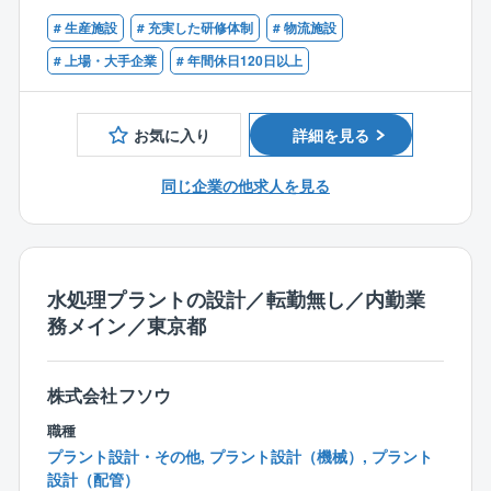
■１級管工事施工管理技士の資格お持ちの方
・ビル（一般事務所ビル、等）
を包含しています。
# 生産施設
# 充実した研修体制
# 物流施設
顧客となる企業の生産性から環境配慮姿勢を左右する
# 上場・大手企業
# 年間休日120日以上
■対応設備
重要な設備を、単体設備として設計・提案するだけで
・空調設備（一般空調設備／暑熱空調設備／クリーン
なく、
ルーム／ドライルーム等）
工場新設・改造に伴う環境設備全体の構築を顧客の立
お気に入り
詳細を見る
・ユーティリティ（圧縮空気／冷熱源／蒸気／局所排
場で管理するコンストラクションマネジメント（CM）
気／冷却水／給水、等）
業務の中で
同じ企業の他求人を見る
・給排気設備（一般換気設備／集塵排気設備／スクラ
総合的に計画立案し、具体化していく業務まで、
バー排気設備／高温排気設備、等）
幅広く経験いただけます。
・その他 電気/照明/内装/コンセント 等、居室構築
に伴い発生する工事全般
【企業の魅力】
水処理プラントの設計／転勤無し／内勤業
■年間の離職率は3％以下！腰を据えて働ける環境が整
■工事案件
務メイン／東京都
っています。
新築工事：20%
■社員のスキルアップ支援が手厚いことも魅力。
改修工事：80%
教育専門部署「人材育成センター」を設置し各種公
株式会社フソウ
的資格の取得支援をはじめ、
■工期
独自の研修プログラムを行っています。
職種
全体：３カ月～6カ月
■グループ会社であるNECラーニングが主催する多様な
プラント設計・その他, プラント設計（機械）, プラント
6カ月未満の工事が60％程度
研修プログラムも受講可能。
設計（配管）