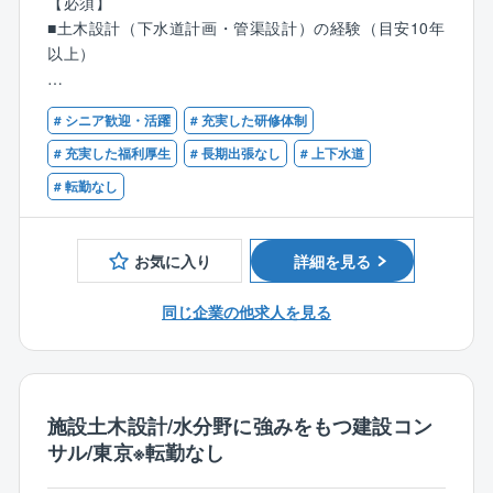
【必須】
■下水道管渠設計（開削工法、推進工法、シールド工、
■本ポジションの魅力
■土木設計（下水道計画・管渠設計）の経験（目安10年
管更生工法等）
・プラント設計の中核となる配管設計の専門性を高め
以上）
※官公庁発注案件がメインです。
ることができる
・3D CADを活用した実践的な設計スキルを習得・活用
【歓迎】
※経験に応じて、設計の補助的作業から主導的に発注者
できる
# シニア歓迎・活躍
# 充実した研修体制
以下いずれかの資格をお持ちの方
との折衝により
・配管だけでなく機器設計にも携わり、エンジニアと
■RCCM(下水道)
# 充実した福利厚生
# 長期出張なし
# 上下水道
業務を進める主担当者としてお任せいたします。
しての技術領域を広げることができる
■技術士(上下水道部門：下水道)
# 転勤なし
・現場確認を通じて、自ら設計した設備が形になる過
【同社の魅力】
程を実感できる
■求められる技術力の高さ
・経験豊富な先輩社員から実務ノウハウを学び、将来
お気に入り
詳細を見る
同社の担当する案件は、土木、建築、機械、電気の複
的に案件の中核を担う配管設計者を目指せる
合的な知見が必要であり、総合的に高い技術力が求め
・社内外の技術交流やメーカーとの情報交換を通じ
同じ企業の他求人を見る
られます。
て、継続的に知見を広げることができる
その分、幅広い知見と経験、スキルが身につきます。
・化学・医薬分野を中心とした製造プラントを支える
また、同領域は一般土木と比べると競合他社が少なく
重要なプロジェクトに携われる
ブルーオーシャンで事業展開が可能です。
施設土木設計/水分野に強みをもつ建設コン
■担当領域
サル/東京※転勤なし
計画・調査から設計、工事管理、竣工後の維持管理支