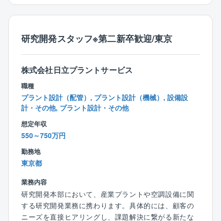
きな魅力となります。
ンジニアリングを通じて、公共性の高い社会資本整備
を技術面から支えています。
【同社の魅力】
研究開発スタッフ※第二新卒歓迎/東京
1. 「流行り」に追われず、一つの技術をじっくり深め
る安心感
株式会社日立プラントサービス
商業施設のようなスピード感のある開発も刺激的です
が、ここでは「数十年、100年と街を支え続ける施設」
職種
と向き合います。
プラント設計（配管）, プラント設計（機械）, 設備設
トレンドに左右されることなく、RC造の構造設計とい
計・その他, プラント設計・その他
う専門技術を、腰を据えてじっくりと深めていくこと
想定年収
ができます。
550～750万円
一つの物件に丁寧に向き合い、納得のいく設計をした
い方にぴったりの環境です。
勤務地
東京都
2. 私たちの暮らしの「当たり前」を支える、確かなや
業務内容
りがい
研究開発本部において、産業プラントや空調設備に関
手がけるのは、蛇口をひねれば水が出ること、街が清
する研究開発業務に携わります。具体的には、顧客の
潔であること。
ニーズを直接ヒアリングし、課題解決に繋がる新たな
そんな日常の「当たり前」を支える施設です。華やか