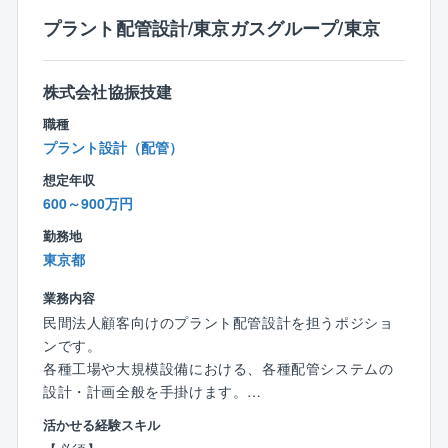
道の測量・設計、環境事業にも事業範囲を広げてお
プラント配管設計/東京ガスグループ/東京
り、建設コンサルティング会社としての収益性も高
く、安定した経営基盤が強みでございます。
株式会社協振技建
【同社の魅力】
職種
☆東京ガスグループの安定基盤がございます。
プラント設計（配管）
☆残業時間は20h程度と少なめで、繁忙期の波もほとん
想定年収
どございません。
600～900万円
☆リモートワークも可能でございます
☆保存有給休暇制度もあり、長期入院などが必要とな
勤務地
った際にも安心できる制度が整っております。
東京都
☆転勤の可能性はございません！
業務内容
民間法人顧客向けのプラント配管設計を担うポジショ
ンです。
各種工場や大規模設備における、各種配管システムの
設計・計画全般を手掛けます。
具体的には、配管図・躯体図・配置図の作成やルート
活かせる経験スキル
計画などの設計実務をはじめ、発注者との協議、社内