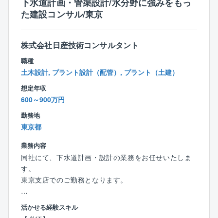
下水道計画・管渠設計/水分野に強みをもっ
■勤務環境：
た建設コンサル/東京
・設計業務が中心となるため、オフィスワーク主体の
勤務環境です
・出張は月1回程度の短期出張が中心です
株式会社日産技術コンサルタント
・長期出張は年1～2回程度で、期間は最長でも約2週間
です
職種
・AutoCAD、EYECAD、Plant 3Dなどの設計ツールを
土木設計, プラント設計（配管）, プラント（土建）
活用できます
想定年収
・配管自動ルーティング、ARなど、設計品質
600～900万円
・業務効率向上に向けたデジタル技術の活用にも取り
組んでいます
勤務地
・配管設計を中心に、機器設計まで幅広い技術領域に
東京都
携われます
業務内容
・現場確認の機会もあり、設計から施工まで一貫して
同社にて、下水道計画・設計の業務をお任せいたしま
理解を深められる環境です
す。
・経験豊富な先輩社員から実務を通じて配管設計の基
東京支店でのご勤務となります。
礎から応用まで学べます
・各地区のエンジニアや関係部署と連携しながら、チ
【具体的には】
ームで設計を進めています
活かせる経験スキル
■計画業務（基本計画、事業認可計画等）