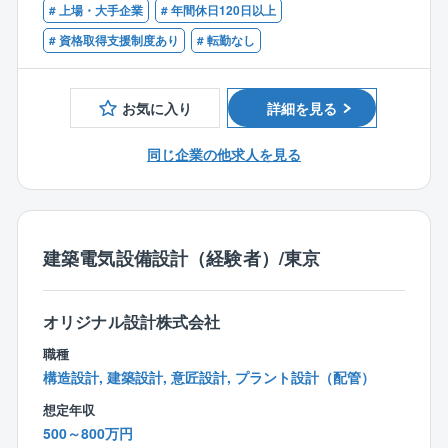
方針の立案、他部署連携のご経験
# 上場・大手企業
# 年間休日120日以上
働しません。
計画を策定
■基本設計・詳細設計に関する実務経験
◇日次で勤怠管理を行い、過重労働にならないよう社
・機械設計：機械設備の設計を行い、プラントの効率
# 資格取得支援制度あり
# 転勤なし
⇒レイアウト、仕様決定、設計図書作成などの一連
内でのフォロー体制を整備しています。
的運用をサポート
の業務経験
・技術計算解析：設計に必要な技術計算を行い、設計
■以下いずれかの専門設計経験
の安全性と機能性を確保
お気に入り
詳細を見る
⇒機械設計／技術計算・解析／機器配置設計／配管
・配置設計：設備や機器の配置を最適化し、効率的な
設計／管路設計／電気設計／鋼構造物設計
プラント運営を支援
同じ企業の他求人を見る
■AutoCAD経験者
・配管設計：配管の設計と計画を行い、プラント運営
に必要な配管網を構築
【歓迎】
■コンサルティングのご経験
【担当物件】
建築電気設備設計（経験者）/東京
⇒クライアントに対して的確なアドバイスや提案を
安全な水を供給するための浄水施設、水を自然に還す
行い、プロジェクトの進行を支援した経験をお持ちの
浄化施設、工場など
方
産業用の水循環システムや汚水処理施設、上水道施
オリジナル設計株式会社
⇒課題解決型のアプローチを用いて、顧客のニーズ
設・下水道施設といった水に関わる施設。
に応える提案を行った経験をお持ちの方
職種
構造設計, 建築設計, 意匠設計, プラント設計（配管）
【入社後の流れ】
システム設計、機器配置設計、プラント配管設計など
想定年収
の経験を活かし、水インフラプラントにおける設計業
500～800万円