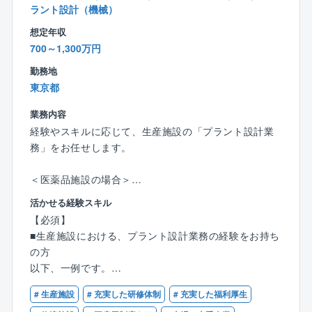
■最終処分場
ラント設計（機械）
■ごみ中継施設 など
想定年収
700～1,300万円
【同社の魅力】
■求められる技術力の高さ
勤務地
同社の担当する案件は、土木、建築、機械、電気の複
東京都
合的な知見が必要であり、総合的に高い技術力が求め
業務内容
られます。
経験やスキルに応じて、生産施設の「プラント設計業
その分、幅広い知見と経験、スキルが身につきます。
務」をお任せします。
また、同領域は一般土木と比べると競合他社が少なく
ブルーオーシャンで事業展開が可能です。
＜医薬品施設の場合＞
・施主から提示される製造処方、能力等の要件から、
■担当領域
活かせる経験スキル
機器構成・レイアウトの立案、プロセスフロー図の作
計画・調査から設計、工事管理、竣工後の維持管理支
【必須】
成、シミュレーションなど
援まで、すべてを一気通貫で担当します。
■生産施設における、プラント設計業務の経験をお持ち
・機器リスト、機器データシートの作成
建築物が建つ前から建った後まで、長く携わることが
の方
・機器配置計画
できるため、案件が途切れることがございません。
以下、一例です。
・プロセスに関する提案業務（最適化提案、改善提
携われる領域も広く、ご自身の適性に応じたポジショ
案、自動化提案、省エネ提案ほか）
ンでの活躍が可能です。
# 生産施設
# 充実した研修体制
# 充実した福利厚生
＜医薬品施設の場合＞
・他のエンジニアが設計したプロセスの評価・検証