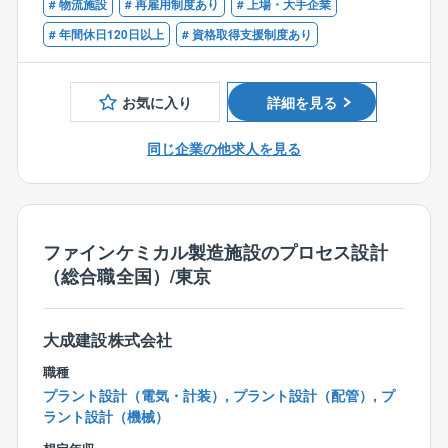
■医薬品製造施設のプロセス設計業務、機器設計業務
# 物流施設
# 再雇用制度あり
# 上場・大手企業
■好待遇
# 年間休日120日以上
# 資格取得支援制度あり
＜バイオ医薬品施設の場合＞
同社はスキルが高ければ高いほど高年収を獲得する機
＜バイオ医薬品施設の場合＞
・施主から提示される製造処方、能力等の要件から、
会が多くございます。
■バイオ医薬品製造施設のプロセス設計業務
機器構成の立案、プロセスフロー図の作成、熱・物質
経験や保有資格によって年収が増加していき、技術士
■シミュレーションソフトを使用した各種解析業務
お気に入り
詳細を見る
収支計算、シミュレーション、機器・配管のサイジン
をお持ちの方は1,000万円以上の可能性もございます。
グに加え、P&IDの作成
昇級は55歳まであり、中途社員の方も在籍年数に応じ
＜ファインケミカル施設の場合＞
同じ企業の他求人を見る
・機器リスト、機器データシートの作成
て年収が上がっていきます。
■ファインケミカル施設のプロセス設計業務
・プロセス機器配置計画
賞与も過去5年間は7カ月以上の支給実績がございま
■シミュレーションソフトを使用した各種解析業務
・プロセスに関する提案業務（最適化提案、改善提
す。
案、自動化提案、省エネ提案ほか）
＜電子デバイス施設の場合＞
・他のエンジニアが設計したプロセスの評価・検証
■ブルーオーシャン事業を展開！
ファインケミカル製造施設のプロセス設計
■半導体製造工場のプロセス設計業務・機械設計業務
上下水道施設や廃棄物処理施設は、土木・建築・機
（総合職全国）/東京
■特殊ユーティリティの設計業務
＜ファインケミカル施設の場合＞
械・電気の複合的な知見が必要であり、
・施主から提示される製造処方、能力等の要件から、
技術的な難易度の高い分野です。
【歓迎】
機器構成の立案、プロセスフロー図の作成、熱・物質
大成建設株式会社
交通防災分野（道路工事など）と比較すると参入障壁
■下記、いずれかの資格をお持ちの方
収支計算、シミュレーション、機器・配管のサイジン
が非常に高いため、競合が少なく、ブルーオーシャン
職種
技術士／一級建築士／1級管工事施工管理技士／1級電
グに加え、P&IDの作成
で事業が展開できる市場です。
プラント設計（電気・計装）, プラント設計（配管）, プ
気工事施工管理技士／建築設備士／エネルギー管理士
・機器リスト、機器データシートの作成
同社では、技術的要求の高い市場で確かな価値を発揮
ラント設計（機械）
／公害防止管理者／危険物取扱者／消防設備士／電気
・プロセス機器配置計画
することで、事業の安定性を担保しております。
主任技術者／情報処理技術者／計装士／機械器具設置