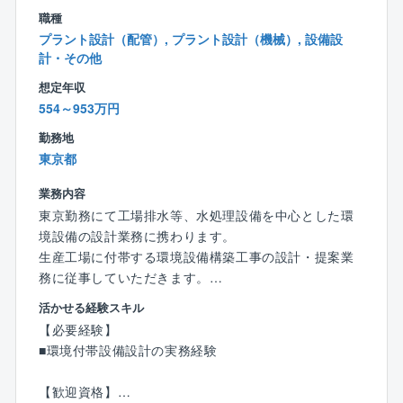
居室構築に伴う内装関係、コンセント、照明の仕様
職種
決定を行う
プラント設計（配管）, プラント設計（機械）, 設備設
○見積：詳細設計をベースに見積（見積ソフト）を行
計・その他
う、併せて原価検証も実施
○契約図書：見積書（見積ソフト）・設計図書の作成
想定年収
（CAD製図）
554～953万円
○施工引継：受注後、施工に引継ぎを行う
勤務地
○施工時：各種問い合わせ対応、設計変更対応、検査対
東京都
応等
業務内容
上記のように業務の流れは一般的ですが、対応範囲は
東京勤務にて工場排水等、水処理設備を中心とした環
広くなります。
境設備の設計業務に携わります。
（不足知識は実務を通じて得ることが可能）
生産工場に付帯する環境設備構築工事の設計・提案業
務に従事していただきます。
■折衝先：施主・ゼネコン・サブコン・協力会社・メー
活かせる経験スキル
カー
【業務内容補足】
【必要経験】
環境設備は、排水処理設備、排ガス処理設備などで、
■環境付帯設備設計の実務経験
■担当物件
法規制対応のための設備のみではなく、超純水製造設
・工場（車載電池・半導体・電子機器・組み立て工
備、
【歓迎資格】
場、等）
プロセス薬品、 供給設備など生産品質に直結する設備