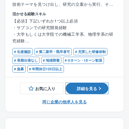
技術テーマを見つけ出し、研究の立案から実行、そし
ではありませんが、自分が設計したものが、地域の
て実用化・事業化までを一貫して担当します。
人々の暮らしを何十年も守り続ける。
活かせる経験スキル
その確かな手応えは、構造設計者として歩むキャリア
【必須】下記いずれか1つ以上必須
▼具体的な研究テーマ例
の中で、大きな心の支えになるはずです。
・サブコンでの研究開発経験
・クリーンルーム・ドライルームの性能評価：半導体
・大学もしくは大学院での機械工学系、物理学系の研
や食品、医薬品、バイオ再生医療施設などの製造に不
3. 公共案件ならではの「ゆとりある納期管理」
究経験
可欠な特殊空調設備（クリーンルーム、ドライルーム
民間商業案件でありがちな、施主の意向による急なプ
・プラント空調設計の経験
など）の性能を評価・向上させるための研究。
ラン変更や、無理な短納期に振り回されることが格段
# 生産施設
# 第二新卒・既卒者可
# 充実した研修体制
に少なくなります。
【歓迎】
# 長期出張なし
# 地域密着
# Uターン・Iターン歓迎
・省エネルギー・環境負荷低減技術：産業プラントや
発注元が官公庁であるため、年間を通じた業務スケジ
・産業用特殊空調設備(例：クリーンルーム、ドライル
# 急募
# 年間休日120日以上
空調設備の効率を高め、消費エネルギーや環境への影
ュールが比較的明確であり、設計の品質向上にじっく
ームなど)の性能評価に関わる企業での実務経験
響を低減するための技術開発。
りと時間を割ける環境です。
上場企業としての徹底した労務管理（年間休日125日・
お気に入り
詳細を見る
・水処理装置の技術開発：公共インフラや工場向けの
土日祝休み）も、多忙な建築業界出身者には非常に大
上下水処理、排水処理に関する技術の研究開発。
きな魅力となります。
同じ企業の他求人を見る
・その他、顧客課題に応じた技術開発：顧客との対話
を通じて、それぞれのプラントや設備の課題を特定
し、新しいソリューションや技術を開発する。