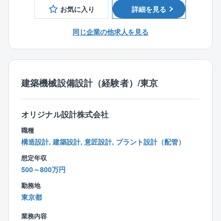
査・計画・設計・施工管理から、維持管理支援や経営
業時間等の管理に取り組んでいます。
お気に入り
詳細を見る
コンサルティングまでをトータルに受託しています。
平均勤続年数：14年/年休：125日
近年では、気候変動に伴う浸水対策や老朽化施設の再
同じ企業の他求人を見る
構築、さらには東南アジアを中心とした海外での水環
【同社の強み】
境整備事業も展開しています。水に関わるトータルエ
「水をつくる、いかす、考える。」水インフラを一貫
ンジニアリングを通じて、公共性の高い社会資本整備
して請け負う総合力
を技術面から支えています。
1946年の創業以来、同社は「水」に関わるあらゆる国
建築機械設備設計（経験者）/東京
内の処理施設を手掛け、水環境の設計・施工・運用・
【同社の魅力】
メンテナンスを一貫して行う、「水の綜合企業」で
1. 「流行り」に追われず、一つの技術をじっくり深め
す。
オリジナル設計株式会社
る安心感
商業施設のようなスピード感のある開発も刺激的です
職種
が、ここでは「数十年、100年と街を支え続ける施設」
構造設計, 建築設計, 意匠設計, プラント設計（配管）
と向き合います。
想定年収
トレンドに左右されることなく、RC造の構造設計とい
500～800万円
う専門技術を、腰を据えてじっくりと深めていくこと
ができます。
勤務地
一つの物件に丁寧に向き合い、納得のいく設計をした
東京都
い方にぴったりの環境です。
業務内容