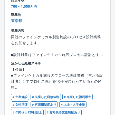
想定年収
・プロセスに関する提案業務（最適化提案、改善提
工事監理技術者／物流技術管理士／PMS／プロジェク
700～1,000万円
案、自動化提案、省エネ提案他）
【働き方】
トマネジメントスペシャル／ファシリティマネージャ
・他のエンジニアが設計したプロセスの評価・検証
残業時間：全社平均15時間程度
勤務地
ー など
転勤：なし
東京都
＜電子デバイス施設の場合＞
業務内容
・半導体製造、半導体製造装置製作工場などが対象
・施主から提示される施設・生産機器等の要件から、
同社のファインケミカル製造施設のプロセス設計業務
機器構成、レイアウトの立案、特殊ユーティリティ計
をお任せします。
画、シミュレーション等
・機器リスト、機器データシートの作成
■設計対象はファインケミカル施設プロセス設計とする
・機器配置計画
■施主から提示される製造処方、能力等の要件から、機
活かせる経験スキル
・特殊ユーティリティ供給、プロット
器構成の立案、プロセスフロー図の作成、熱・物質収
【必須】
・プロセスに関する提案業務（最適化提案、改善提
支計算、シミュレーション、機器・配管のサイジング
■ファインケミカル施設のプロセス設計業務（主たる設
案、自動化提案、省エネ提案他）
に加え、P&IDの作成を行う
計者としてプロセス設計を10件程度行っている）の経
・他のエンジニアが投げたプロセスの評価、検証
■機器リスト、機器データシートの作成
験
■プロセス機器配置計画
その他、同社では食品工場などの上記以外の施設にも
■プロセスに関する提案業務（最適化提案、改善提案、
# 生産施設
# 充実した研修体制
# 充実した福利厚生
■シミュレーションソフトを使用した各種解析業務の経
対応しております。
自動化提案、省エネ提案他）
験
# 女性活躍
# 再雇用制度あり
# 上場・大手企業
■他のエンジニアが設計したプロセスの評価・検証
# 年間休日120日以上
# 資格取得支援制度あり
【特徴】