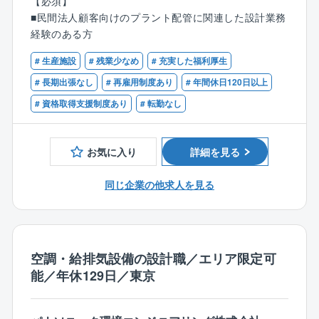
【必須】
外の関係各所との調整業務までをトータルにリードす
■民間法人顧客向けのプラント配管に関連した設計業務
る役割です。
経験のある方
※プラント設計・設備設計・土木施工管理などの経験が
# 生産施設
# 残業少なめ
# 充実した福利厚生
ある方は、これまでのキャリアを活かして即戦力のコ
# 長期出張なし
# 再雇用制度あり
# 年間休日120日以上
アメンバーとしてお迎えいたします。
# 資格取得支援制度あり
# 転勤なし
【同社について】
業界最大手である東京ガスのグループ会社であり、設
お気に入り
詳細を見る
計技術を任せられている会社です。社会インフラを構
築する大もととなる上流工程の中でも、同社は、測量
同じ企業の他求人を見る
や設計のノウハウとスキルを持つ数社の中の１社で
す。現在は、コンピュータによるマッピングシステム
の導入により、大規模天然ガスパイプラインや上下水
道の測量・設計、環境事業にも事業範囲を広げてお
り、建設コンサルティング会社としての収益性も高
空調・給排気設備の設計職／エリア限定可
く、安定した経営基盤が強みでございます。
能／年休129日／東京
【同社の魅力】