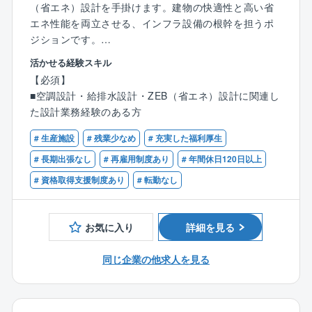
（省エネ）設計を手掛けます。建物の快適性と高い省
エネ性能を両立させる、インフラ設備の根幹を担うポ
ジションです。
活かせる経験スキル
具体的には、空調・給排水管の設計（配管図・配置図
【必須】
の作成、ルート計画など）の設計実務をはじめ、発注
■空調設計・給排水設計・ZEB（省エネ）設計に関連し
者との仕様協議、社内外の関係各所との調整業務まで
た設計業務経験のある方
をトータルにリードする役割です。
# 生産施設
# 残業少なめ
# 充実した福利厚生
※空調・衛生設備設計、建築設備設計などの経験者は、
# 長期出張なし
# 再雇用制度あり
# 年間休日120日以上
これまでのキャリアを活かし即戦力のコアメンバーと
# 資格取得支援制度あり
# 転勤なし
してお迎えします。
【同社について】
お気に入り
詳細を見る
業界最大手である東京ガスのグループ会社であり、設
計技術を任せられている会社です。社会インフラを構
同じ企業の他求人を見る
築する大もととなる上流工程の中でも、同社は、測量
や設計のノウハウとスキルを持つ数社の中の１社で
す。現在は、コンピュータによるマッピングシステム
の導入により、大規模天然ガスパイプラインや上下水