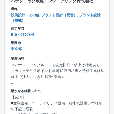
☆東京ガスグループの安定基盤がございます。
パナソニック環境エンジニアリング株式会社
☆残業時間は20h程度と少なめで、繁忙期の波もほとん
職種
どございません。
設備設計・その他, プラント設計（配管）, プラント設計
☆リモートワークも可能でございます
（機械）
☆保存有給休暇制度もあり、長期入院などが必要とな
想定年収
った際にも安心できる制度が整っております。
510～950万円
☆転勤の可能性はございません！
勤務地
東京都
業務内容
＜パナソニックグループで安定性◎／借上げ社宅あり
／カフェテリアポイント年間12万円相当／子供手当(18
歳まで)1人につき月1万円支給＞
■職務内容
活かせる経験スキル
改修工事を中心とした、空調・ユーティリティ・内装
【必須】
等に関わる設備設計業務全般をお任せします。
■空調設備、ユーティリティ設備、給排気設備いずれか
案件の最上流（現地調査・基本設計）から、詳細設
の下記ご経験
計、見積、施工への引き継ぎまで、一連のプロセスに