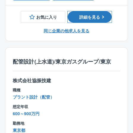
■創業140年を超える「地図に残る仕事。」の歴史は、
【特徴】
まさに挑戦と革新の連続で作り上げられてきました。
■創業140年を超える「地図に残る仕事。」の歴史は、
お気に入り
詳細を見る
日本を代表するスーパーゼネコンとして、「常に新
まさに挑戦と革新の連続で作り上げられてきました。
しいものに挑戦していく」という社風があり、常にリ
日本を代表するスーパーゼネコンとして、「常に新
同じ企業の他求人を見る
ードする先進技術で日本の近代化と経済発展を支えて
しいものに挑戦していく」という社風があり、常にリ
います。
ードする先進技術で日本の近代化と経済発展を支えて
います。
■建築と土木の幅広い分野で、グローバルに事業展開し
ています。活躍のフィールドは国内はもとより、アジ
■建築と土木の幅広い分野で、グローバルに事業展開し
配管設計(上水道)/東京ガスグループ/東京
ア、中東にも広がっています。 新ドーハ国際空港を始
ています。活躍のフィールドは国内はもとより、アジ
めとして大型の海外プロジェクトを数多く手掛けてお
ア、中東にも広がっています。 新ドーハ国際空港を始
株式会社協振技建
り、ますます国際社会への貢献を高めています。
めとして大型の海外プロジェクトを数多く手掛けてお
り、ますます国際社会への貢献を高めています。
職種
■建設業におけるIT化やDX化促進のために従来の建
プラント設計（配管）
築、土木、事務系社員に加え、IT系社員の採用も積極
■建設業におけるIT化やDX化促進のために従来の建
想定年収
的におこなっています。
築、土木、事務系社員に加え、IT系社員の採用も積極
600～900万円
的におこなっています。
勤務地
東京都