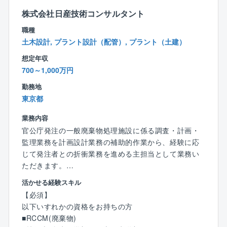
援まで、すべてを一気通貫で担当します。
建築物が建つ前から建った後まで、長く携わることが
株式会社日産技術コンサルタント
できるため、案件が途切れることがございません。
職種
携われる領域も広く、ご自身の適性に応じたポジショ
土木設計, プラント設計（配管）, プラント（土建）
ンでの活躍が可能です。
想定年収
700～1,000万円
■好待遇
同社はスキルが高ければ高いほど高年収を獲得する機
勤務地
会が多くございます。
東京都
経験や保有資格によって年収が増加していき、技術士
をお持ちの方は1,000万円以上の可能性もございます。
業務内容
昇級は55歳まであり、中途社員の方も在籍年数に応じ
官公庁発注の一般廃棄物処理施設に係る調査・計画・
て年収が上がっていきます。
監理業務を計画設計業務の補助的作業から、経験に応
賞与も過去5年間は7カ月以上の支給実績がございま
じて発注者との折衝業務を進める主担当として業務い
す。
ただきます。
活かせる経験スキル
■ブルーオーシャン事業を展開！
東京支店でのご勤務となります。
【必須】
上下水道施設や廃棄物処理施設は、土木・建築・機
以下いすれかの資格をお持ちの方
械・電気の複合的な知見が必要であり、
【具体的には】
■RCCM(廃棄物)
技術的な難易度の高い分野です。
数名でコンサルティングプロジェクトを立ち上げま