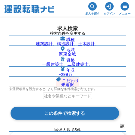
求人を探す
ログイン
メニュー
求人検索
検索条件を変更する
職種
建築設計、構造設計、土木設計、
地域
関東全域
資格
一級建築士、二級建築士、
プラント設計（配管）/東京都の求人検索
年収
~299万、
結果一覧
こだわり
未選択
未選択項目を設定すると､より詳細な条件検索が行えます｡
検索結果 25 件
この条件で検索する
現在の検索条件
該
当求人数
25
件