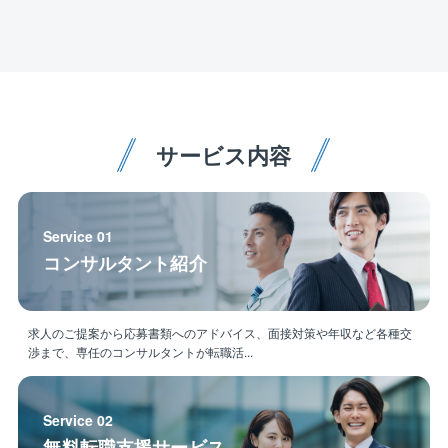
いただいています。
基本的に本社にて業務を行います。社内及び客先との
打ち合わせのために、現場へ出張します。
＜水処理事業＞
【施工管理】
人の暮らしや産業化にとって必要不可欠な「水」。
全国の現場へ常駐して現場管理を行います。
大切な公共の水インフラである上下水道処理場の増設
常駐期間は１週間程度のものから１年を超える大型案
や修繕・改修、
件まで様々です。
更に生産活動に伴う、民間工場の排水処理設備などを
サービス内容
担っています。
同社は、大切な「水」を巡る幅広い分野の事業をカバ
■ヴェオリアグループの特徴・魅力：
ーしています。
◎世界最大級規模：69ヶ国に約16.3万人の社員が在籍
し、約1億7,000万人に上下水処理サービスを提供して
Service 01
います。
コンサルタント紹介
◎世界各国、約4,000ヶ所の浄水処理施設と約3,000ヶ
所の汚水処理施設を管理しています。
◎日本法人としても、全国各地で上下水道事業の委託
求人のご提案から応募書類へのアドバイス、面接対策や年収など各種交
を受けており、直近では浜松市の下水道運営権を受注
渉まで、専任のコンサルタントが転職活...
するなど、国内でも勢いを増して事業を拡大しており
ます。
Service 02
無料転職支援サービス