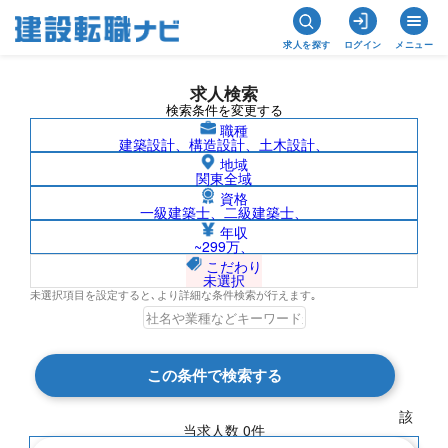
求人を探す
ログイン
メニュー
求人検索
検索条件を変更する
職種
建築設計、構造設計、土木設計、
地域
関東全域
資格
一級建築士、二級建築士、
プラント設計（配管）/愛媛県の求人検索
年収
~299万、
結果一覧
こだわり
未選択
未選択項目を設定すると､より詳細な条件検索が行えます｡
検索結果 0 件
この条件で検索する
現在の検索条件
該
当求人数
0
件