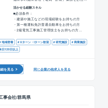
します。
活かせる経験スキル
■藤田グループの特徴：
■必須条件：
（1）藤田グループは空調・衛生工事、電気工
■具体的には：
・建築や施工などの現場経験をお持ちの方
事などの建設工事関連、および情報通信事業等
・建物における空調／給排水／電気などの産業
・第一種運転免許普通自動車をお持ちの方
を行っており、近年は検査装置やメンテナン
用設備、環境設備などの工事における幅広い業
・2級電気工事施工管理技士をお持ちの方
ス、除菌除塵装置の開発等も手がけつつ業態を
務について管理を行なっていただきます。
・第2種電気工事士をお持ちの方
広げています。小水力発電や太陽光発電等、再
・業務内容としては、スケジュール（工期）管
生可能なエネルギー関連事業にも力を入れ、海
# 地域密着
# Uターン・Iターン歓迎
# 研究施設
# 商業施設
理をはじめ、現場の下見、業者の手配、作業の
■歓迎条件：
外での事業展開もスタートしています。
指示、さらには品質・安全管理、工事費の原価
休日120日以上
・第1種電気工事士をお持ちの方
（2）藤田グループは創業96周年を迎えまし
管理にいたるまで多岐にわたります。
・1級電気工事施工管理技士をお持ちの方
た。これまで顧客への信頼を何より大事にして
※頻度は少ないですが、出張が発生することが
・マネジメント経験がある方
きた結果、群馬県内はもとより、栃木県や埼玉
あります。
県等の近隣県にも活躍の場を広げています。顧
詳細を見る
同じ企業の他求人を見る
客満足第一の高い技術力を誇り、地元企業との
■働く環境：
信頼関係を培い「設備といえば藤田」と言って
業務支援ツールなどを導入しDX化を進めること
もらえるまでに成長してきました。
で、残業を抑える取り組みを行っています。
（例：チャットツール、タブレットの活用な
工事会社/群馬県
ど）