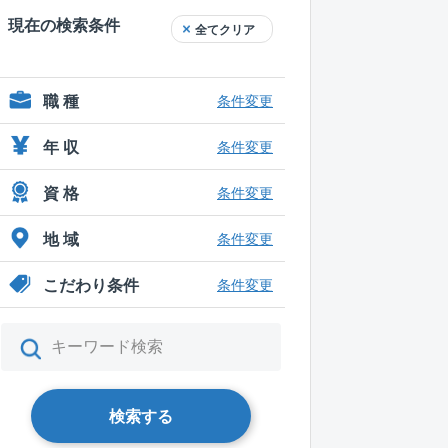
現在の検索条件
全てクリア
職 種
条件変更
年 収
条件変更
資 格
条件変更
地 域
条件変更
こだわり条件
条件変更
検索する