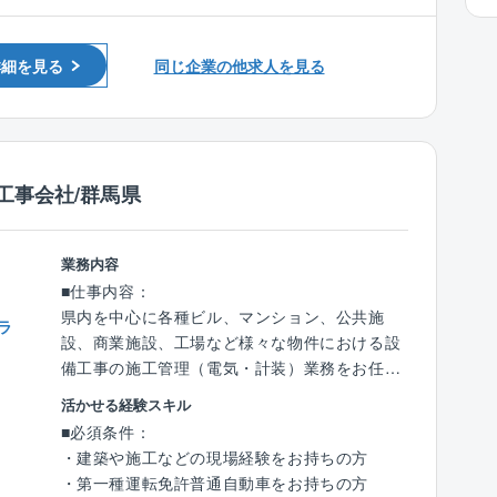
・1級電気工事施工管理技士をお持ちの方
※頻度は少ないですが、出張が発生することが
・マネジメント経験がある方
あります。
詳細を見る
同じ企業の他求人を見る
■働く環境：
業務支援ツールなどを導入しDX化を進めること
で、残業を抑える取り組みを行っています。
（例：チャットツール、タブレットの活用な
工事会社/群馬県
ど）
■資格取得支援：
業務内容
同社では、業務に必要な資格取得の支援や、知
■仕事内容：
識を身に付けるための研修参加を奨励しており
県内を中心に各種ビル、マンション、公共施
ラ
受験料、交通費、通信費等の負担をしていま
設、商業施設、工場など様々な物件における設
す。社員の学びを応援する社風です。
備工事の施工管理（電気・計装）業務をお任せ
します。
活かせる経験スキル
■藤田グループの特徴：
■必須条件：
（1）藤田グループは空調・衛生工事、電気工
■具体的には：
・建築や施工などの現場経験をお持ちの方
事などの建設工事関連、および情報通信事業等
・建物における空調／給排水／電気などの産業
・第一種運転免許普通自動車をお持ちの方
を行っており、近年は検査装置やメンテナン
用設備、環境設備などの工事における幅広い業