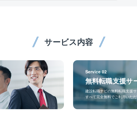
業務支援ツールなどを導入しDX化を進めること
もらえるまでに成長してきました。
で、残業を抑える取り組みを行っています。
（例：チャットツール、タブレットの活用な
ど）
■資格取得支援：
サービス内容
当社では、業務に必要な資格取得の支援や、知
識を身に付けるための研修参加を奨励しており
受験料、交通費、通信費等の負担をしていま
す。社員の学びを応援する社風です。
Service 02
無料転職支援サ
■藤田グループの特徴：
（1）藤田グループは空調・衛生工事、電気工
建設転職ナビの無料転職支援サ
事などの建設工事関連、および情報通信事業等
すべて完全無料でご利用いただ
を行っており、近年は検査装置やメンテナン
ス、除菌除塵装置の開発等も手がけつつ業態を
広げています。小水力発電や太陽光発電等、再
生可能なエネルギー関連事業にも力を入れ、海
外での事業展開もスタートしています。
（2）藤田グループは創業96周年を迎えまし