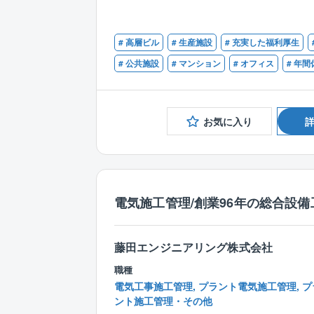
# 高層ビル
# 生産施設
# 充実した福利厚生
# 公共施設
# マンション
# オフィス
# 年間
お気に入り
電気施工管理/創業96年の総合設備
藤田エンジニアリング株式会社
職種
電気工事施工管理, プラント電気施工管理, プ
ント施工管理・その他