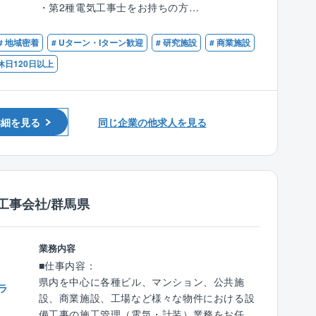
・第2種電気工事士をお持ちの方
ス、除菌除塵装置の開発等も手がけつつ業態を
務について管理を行なっていただきます。
広げています。小水力発電や太陽光発電等、再
・業務内容としては、スケジュール（工期）管
■歓迎条件：
生可能なエネルギー関連事業にも力を入れ、海
# 地域密着
# Uターン・Iターン歓迎
# 研究施設
# 商業施設
理をはじめ、現場の下見、業者の手配、作業の
・第1種電気工事士をお持ちの方
外での事業展開もスタートしています。
指示、さらには品質・安全管理、工事費の原価
休日120日以上
・1級もしくは2級電気工事施工管理技士をお持
（2）藤田グループは創業96周年を迎えまし
管理にいたるまで多岐にわたります。
ちの方
た。これまで顧客への信頼を何より大事にして
※頻度は少ないですが、出張が発生することが
・マネジメント経験がある方
きた結果、群馬県内はもとより、栃木県や埼玉
あります。
県等の近隣県にも活躍の場を広げています。顧
詳細を見る
同じ企業の他求人を見る
客満足第一の高い技術力を誇り、地元企業との
■働く環境：
信頼関係を培い「設備といえば藤田」と言って
業務支援ツールなどを導入しDX化を進めること
もらえるまでに成長してきました。
で、残業を抑える取り組みを行っています。
（例：チャットツール、タブレットの活用な
工事会社/群馬県
ど）
■資格取得支援：
業務内容
同社では、業務に必要な資格取得の支援や、知
■仕事内容：
識を身に付けるための研修参加を奨励しており
県内を中心に各種ビル、マンション、公共施
ラ
受験料、交通費、通信費等の負担をしていま
設、商業施設、工場など様々な物件における設
す。社員の学びを応援する社風です。
備工事の施工管理（電気・計装）業務をお任せ