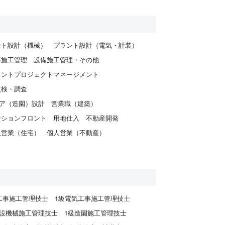
ント設計（機械）
プラント設計（電気・計装）
事施工管理
設備施工管理・その他
ラントプロジェクトマネージメント
点検・調査
ア（造園）設計
営業職（建築）
ンションフロント
用地仕入
不動産開発
人営業（住宅）
個人営業（不動産）
工事施工管理技士
1級電気工事施工管理技士
建設機械施工管理技士
1級造園施工管理技士