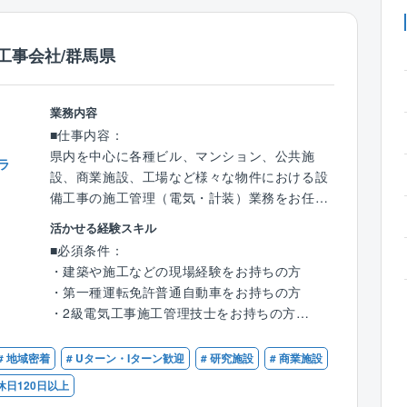
工事会社/群馬県
業務内容
■仕事内容：
県内を中心に各種ビル、マンション、公共施
ラ
設、商業施設、工場など様々な物件における設
備工事の施工管理（電気・計装）業務をお任せ
します。
活かせる経験スキル
■必須条件：
■具体的には：
・建築や施工などの現場経験をお持ちの方
・建物における空調／給排水／電気などの産業
・第一種運転免許普通自動車をお持ちの方
用設備、環境設備などの工事における幅広い業
・2級電気工事施工管理技士をお持ちの方
務について管理を行なっていただきます。
・第2種電気工事士をお持ちの方
・業務内容としては、スケジュール（工期）管
# 地域密着
# Uターン・Iターン歓迎
# 研究施設
# 商業施設
理をはじめ、現場の下見、業者の手配、作業の
■歓迎条件：
指示、さらには品質・安全管理、工事費の原価
休日120日以上
・第1種電気工事士をお持ちの方
管理にいたるまで多岐にわたります。