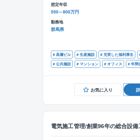
想定年収
550～800万円
勤務地
群馬県
# 高層ビル
# 生産施設
# 充実した福利厚生
# 公共施設
# マンション
# オフィス
# 年間
お気に入り
電気施工管理/創業96年の総合設備