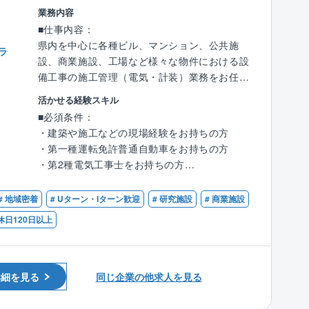
■資格取得支援：
業務内容
同社では、業務に必要な資格取得の支援や、知
■仕事内容：
識を身に付けるための研修参加を奨励しており
県内を中心に各種ビル、マンション、公共施
ラ
受験料、交通費、通信費等の負担をしていま
設、商業施設、工場など様々な物件における設
す。社員の学びを応援する社風です。
備工事の施工管理（電気・計装）業務をお任せ
します。
活かせる経験スキル
■藤田グループの特徴：
■必須条件：
（1）藤田グループは空調・衛生工事、電気工
■具体的には：
・建築や施工などの現場経験をお持ちの方
事などの建設工事関連、および情報通信事業等
・建物における空調／給排水／電気などの産業
・第一種運転免許普通自動車をお持ちの方
を行っており、近年は検査装置やメンテナン
用設備、環境設備などの工事における幅広い業
・第2種電気工事士をお持ちの方
ス、除菌除塵装置の開発等も手がけつつ業態を
務について管理を行なっていただきます。
広げています。小水力発電や太陽光発電等、再
・業務内容としては、スケジュール（工期）管
■歓迎条件：
生可能なエネルギー関連事業にも力を入れ、海
# 地域密着
# Uターン・Iターン歓迎
# 研究施設
# 商業施設
理をはじめ、現場の下見、業者の手配、作業の
・第1種電気工事士をお持ちの方
外での事業展開もスタートしています。
指示、さらには品質・安全管理、工事費の原価
休日120日以上
・1級もしくは2級電気工事施工管理技士をお持
（2）藤田グループは創業96周年を迎えまし
管理にいたるまで多岐にわたります。
ちの方
た。これまで顧客への信頼を何より大事にして
※頻度は少ないですが、出張が発生することが
・マネジメント経験がある方
きた結果、群馬県内はもとより、栃木県や埼玉
あります。
県等の近隣県にも活躍の場を広げています。顧
詳細を見る
同じ企業の他求人を見る
客満足第一の高い技術力を誇り、地元企業との
■働く環境：
信頼関係を培い「設備といえば藤田」と言って