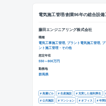
電気施工管理/創業96年の総合設備
藤田エンジニアリング株式会社
職種
電気工事施工管理, プラント電気施工管理, プ
ント施工管理・その他
想定年収
550～800万円
勤務地
群馬県
# 高層ビル
# 生産施設
# 充実した福利厚生
# 公共施設
# マンション
# オフィス
# 年間