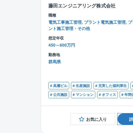
藤田エンジニアリング株式会社
職種
電気工事施工管理, プラント電気施工管理, プ
ント施工管理・その他
想定年収
450～600万円
勤務地
群馬県
# 高層ビル
# 生産施設
# 充実した福利厚生
# 公共施設
# マンション
# オフィス
# 年間
お気に入り