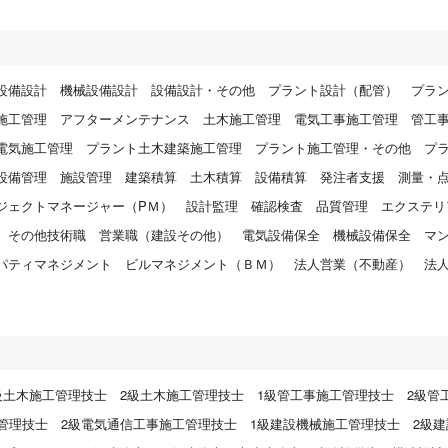
た。これまで顧客への信頼を何より大事にして
きた結果、群馬県内はもとより、栃木県や埼玉
県等の近隣県にも活躍の場を広げています。顧
客満足第一の高い技術力を誇り、地元企業との
設備設計
機械設備設計
設備設計・その他
プラント設計（配管）
プラ
信頼関係を培い「設備といえば藤田」と言って
施工管理
アフターメンテナンス
土木施工管理
電気工事施工管理
管工
もらえるまでに成長してきました。
電気施工管理
プラント土木建築施工管理
プラント施工管理・その他
プ
設備管理
施設管理
建築積算
土木積算
設備積算
発注者支援
測量・
ジェクトマネージャー（PＭ）
設計監理
確認検査
品質管理
エクステリ
その他技術職
営業職（建設その他）
電気設備保全
機械設備保全
マ
パティマネジメント
ビルマネジメント（ＢＭ）
法人営業（不動産）
法
）
級土木施工管理技士
2級土木施工管理技士
1級管工事施工管理技士
2級管
管理技士
2級電気通信工事施工管理技士
1級建設機械施工管理技士
2級