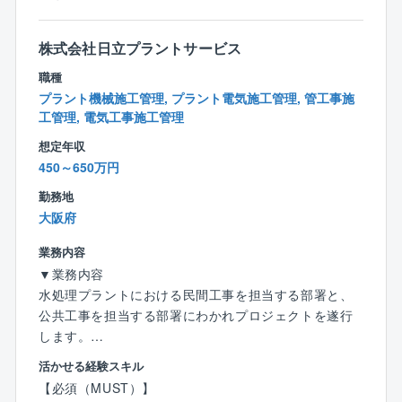
・メガソーラー発電所工事
株式会社日立プラントサービス
■働き方：
職種
長期出張は基本的に発生致しません。また、現場規模
プラント機械施工管理, プラント電気施工管理, 管工事施
にもよりますが、現場へは基本直行直帰となり、休日
工管理, 電気工事施工管理
出勤が発生した場合でも振替休日の取得が可能です。
想定年収
■教育制度：
450～650万円
経験が浅い方でも先輩社員とのＯＪＴや研修制度があ
勤務地
り、何よりも相談しやすい人間関係があります。社内
大阪府
間の風通しも非常によく、コミュニケーションも活発
な為、いつでも質問できる環境が整っている点も大き
業務内容
な特徴です。
▼業務内容
水処理プラントにおける民間工事を担当する部署と、
【仕事のポイント】
公共工事を担当する部署にわかれプロジェクトを遂行
■大きな裁量が委ねられます。
します。
決められた予算内であれば、どんな方法をとっても構
これまでのご経験に応じて配属部署を決定いたしま
活かせる経験スキル
いません。
す。
【必須（MUST）】
例えば、配線工事の際に配管を通すのもよし、ケーブ