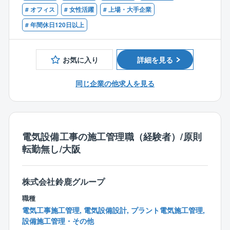
・特に案件開発におけるフロント人材、またミドルオ
＊関連企業案件（富士電機・古河電工等）、一般民
# オフィス
# 女性活躍
# 上場・大手企業
フィス（事業性評価、デューデリジェンス、ファイナ
需、官公庁など幅広い案件有
# 年間休日120日以上
ンス組成、契約書等のドキュメンテーション等）人材
＊1億円以上の大型案件多数
の拡充が急務となっています。
【案件の特徴】
お気に入り
詳細を見る
プラント電気工事：データセンター、水処理施設、鉄
道、産業プラント等
同じ企業の他求人を見る
内線電気工事：工場、商業施設、マンション等
＊関連企業案件（富士電機・古河電工等）、一般民
需、官公庁など幅広い案件有
【同社の魅力】
電気設備工事の施工管理職（経験者）/原則
■長期的に働きやすい環境
転勤無し/大阪
2017年より、社長が委員長を務める「残業削減委員
会」を立ち上げ、全社をあげてワークライフバランス
株式会社鈴鹿グループ
の推進に取り組み、残業時間を削減しております。
＜具体的な取組み例＞
職種
◎現場業務を支援する「施工支援部」を設立し、これ
電気工事施工管理, 電気設備設計, プラント電気施工管理,
まで現場の施工管理担当者が行っていた業務を積極的
設備施工管理・その他
に支援する体制を整備しています。