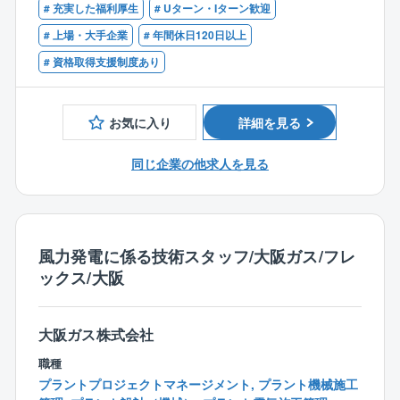
所定労働時間が7時間15分となります。
東南アジア）では、LNG化による低炭素化が見込まれ
# 充実した福利厚生
# Uターン・Iターン歓迎
■歓迎条件：
その為所定労働が8時間の企業に比べ、単純計算で1ヶ
ることから、既存LNG技術の海外展開にも同時並行で
・国内外新規プロジェクトのフィージビリティスタデ
# 上場・大手企業
# 年間休日120日以上
月約20時間、年間で約240時間も労働時間が少ない企
取り組んでおります。また、技術開発においてもe-メ
ィ遂行能力
# 資格取得支援制度あり
業です！
タン導入を目的に国内での複数のベンチスケール実証
・他社技術のデューデリジェンスができる目利き力
試験から海外でのPJ検討が始まっております。
・高圧ガス製造責任者、エネルギー管理士の資格
このような事業環境のもと、高圧ガス設備の電気・計
・受配電設備／計装機器の設計／選定、プラント制御
お気に入り
詳細を見る
装・システムエンジニアリング力を活かし、関連のF
システムの設計のスキル
S、エンジニアリング、技術デューデリジェンスなどを
・海外プロジェクトで通用する英語力
同じ企業の他求人を見る
遂行し、事業の拡大に貢献することができる人材が求
められています。
■当ポジションの魅力：
カーボンニュートラル化、低炭素化は、世界の大きな
風力発電に係る技術スタッフ/大阪ガス/フレ
潮流となっております。
ックス/大阪
この転換期において、自らの電計システムエンジニア
リング力を試してみたい方には絶好のチャンスだと思
います。
大阪ガス株式会社
職種
プラントプロジェクトマネージメント, プラント機械施工