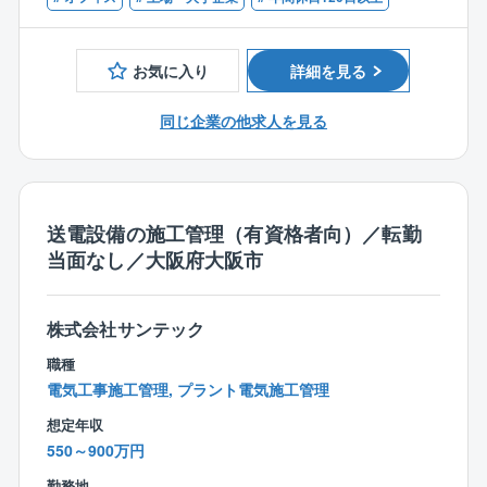
規取り纏め）、各種申請業務、工事監理、工程・安全
の方
管理、施工図面作成、スケジュール調整、工事業者手
配、アフターメンテナンス等。
お気に入り
詳細を見る
■働き方：
同じ企業の他求人を見る
残業時間は案件・工期にもよりますが、年間平均で月
に30時間程度です。
年間休日も120日あり完全週休２日制を導入しているた
め、プライベートと仕事を両立できる環境がそろって
おります。
送電設備の施工管理（有資格者向）／転勤
当面なし／大阪府大阪市
■特徴：
満60歳の定年後も活躍して頂けるように制定された再
雇用制度をはじめ、資格取得のための支援や英語研修
株式会社サンテック
などの環境づくり、日々の生活を見据えた福利厚生制
職種
度など、長期にわたって活躍できるフィールドが用意
電気工事施工管理, プラント電気施工管理
されています。同社の70年の歴史で培ってきた確かな
想定年収
実績、信頼関係から生まれる安定感のなかで、何十年
550～900万円
も残り続ける建物作りに携わっていくことができま
す。
勤務地