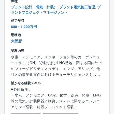
職種
プラント設計（電気・計装）, プラント電気施工管理, プ
＜働き方・手当など＞
ラントプロジェクトマネージメント
◎年間休日131日
想定年収
◎月平均残業30h程度
600～1,200万円
◎夜勤なし・土日の大半はお休み（基本は官公庁案件
の元請け工事を対応します）
勤務地
◎チーム制導入によるフォロー体制のほか、社内分業
大阪府
が進んでおり、コスト管理は別の部署で対応、現場管
業務内容
理に専念できる環境です。
◎億単位の工事の現場代理人技術者として就業いただ
水素、アンモニア、メタネーション等のカーボンニュ
くため、仕事にやりがいを持ちながら、プライベート
ートラル（CN）関連およびLNG基地に関する国内外で
との両立も可能です。
のフィージビリティスタディ、エンジニアリング、他
◎出張手当などの他に累積の宿泊数に応じて長期出張
社との事業化案件におけるデューデリジェンスをお任
手当も付与されます。
せします。
活かせる経験スキル
└日当・宿泊費（1万円/日）は実費ではなく定額での支
■必須条件：
給になる為、ご自身のお給与に分かりやすく反映され
■募集背景：
・水素、アンモニア、CO2、化学、鉄鋼、発電、LNG
ます。
同社では、2050年のカーボンニュートラル化を目指し
等の電気／計装機器／制御システムに関するエンジニ
て、様々なアライアンス、技術開発、実証プラント建
アリング経験、建設プロジェクト経験
★同企業の魅力
設などの新規事業にも挑戦しております。海外（特に