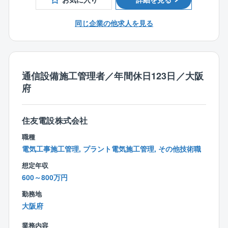
年間休日も120日あり完全週休２日制を導入しているた
め、プライベートと仕事を両立できる環境がそろって
同じ企業の他求人を見る
おります。
■同社の強みについて：
独立系電気工事の大手として、電力・民間・公共の各
分野に展開しています。いち早く海外進出を展開し、
通信設備施工管理者／年間休日123日／大阪
現在海外売上げ比率は30％、特に東南アジアでの工事
府
実績が豊富です。その他、ESCO事業やPFI事業など新
規分野を強化するなど、公共工事に頼らない収益源を
開拓しています。これらの取り組みから、同社では現
住友電設株式会社
在国内外でのニーズが増加しています。
職種
電気工事施工管理, プラント電気施工管理, その他技術職
■この求人の魅力
想定年収
★働き方◎★
600～800万円
年間休日120日の実績に加え、転勤無し、単身寮・家族
用の寮・退職金制度を筆頭に充実した福利厚生制度を
勤務地
取り入れており、非常に働きやすい環境を整えており
大阪府
ます。
業務内容