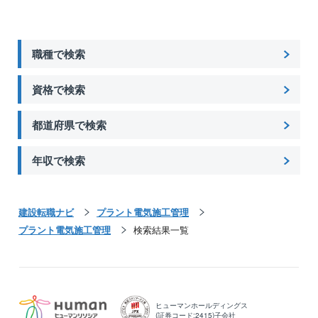
◇穏やかでフラットな社風
業界的にガツガツしているイメージが強いかもしれま
せんが、同社の特徴は穏やかでチームの和を意識して
職種で検索
働く社員が多いこと。「わからないことがあっても聞
きにくい」なんてことはなく、入社後は3～6ヶ月程度
資格で検索
OJTで先輩社員と一緒に業務に携わっていただきま
す。先輩・後輩、プロパー・中途社員関係なくお互い
都道府県で検索
の意見を発しやすいフラットな組織です。
年収で検索
◇高い定着率
部署でみると年間離職率は10％にも満たず、高い定着
率を誇っており、先輩後輩関係なくお互いの意見を発
しやすい組織です。辞めてしまった方も新しいことに
建設転職ナビ
プラント電気施工管理
挑戦したいなど、前向きな理由の方が多いです。
プラント電気施工管理
検索結果一覧
＜会社について＞
同社は日立グループの一員として、産業プラント、公
共インフラを支える生産プロセス、電気・空調・水処
理施設などの企画、設計、建設からメンテナンスそし
ヒューマンホールディングス
(証券コード:2415)子会社