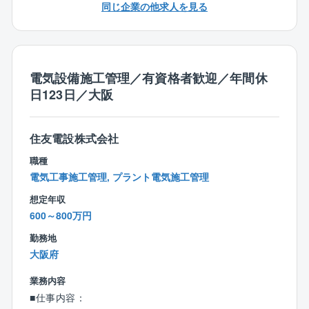
極的な取り組みを行っております。
同じ企業の他求人を見る
残業が超過する場合、マネジメント管理されている
為、超えないよう別部署からの応援があります。また
時間帯有給の導入や、サテライトオフィスの利用など
が出来るようになり、働き方改革が進んでおります。
電気設備施工管理／有資格者歓迎／年間休
【働き方】
日123日／大阪
・フレックスタイム制
コアタイム：10:00～15:00
フレキシブルタイム：8:45～10:00、15:00～17:30
住友電設株式会社
・休憩時間：50分（12:00～12:50）
職種
＜標準的な勤務時間帯＞
電気工事施工管理, プラント電気施工管理
8:45～17:30
想定年収
■同社の魅力と特徴：
600～800万円
◇住友グループ：東証プライム上場の総合設備会社／
勤務地
国立競技場／東京国際展示場・ヨドバシカメラマルチ
大阪府
メディア梅田店・阪急HEP FIVEなどの電気設備や、慶
応義塾大学湘南藤沢キャンパスの計装設備のエンジニ
業務内容
アリングを行った企業です。
■仕事内容：
◇電気設備業界における長年の実績：電気設備を中心