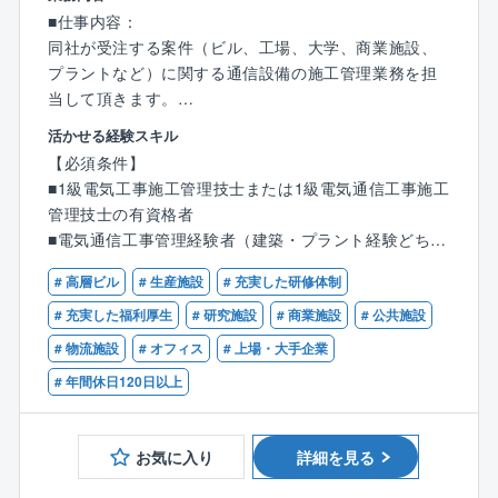
★大規模プロジェクトにも携われる★
■仕事内容：
同社は官公庁や大手建設業がおもな取引先であるた
同社が受注する案件（ビル、工場、大学、商業施設、
め、各地のランドマーク的建築物の工事実績が多数あ
プラントなど）に関する通信設備の施工管理業務を担
ります。スケールの大きな工事に携われるチャンスが
当して頂きます。
豊富です！
※エリアは関西圏となります。
活かせる経験スキル
～工事実績一部抜粋～
※出張が発生することもございますが、企業負担で宿舎
【必須条件】
・東京都第一本庁舎・東京ドームホテル・関西国際空
を利用頂けます。
■1級電気工事施工管理技士または1級電気通信工事施工
港・東京大学理学部・京都大学(南部)総合研究実験棟な
※工事規模は、数千万円以上となり、スケールの大きな
管理技士の有資格者
ど大型物件が多数
工事を担当頂けます。
■電気通信工事管理経験者（建築・プラント経験どちら
※携帯の基地局などの無線インフラ設備・通信・放送事
でも可）
業者および電力事業者の通信線路工事・ＬＡＮ工事
# 高層ビル
# 生産施設
# 充実した研修体制
（中央監視システムとの連携）・ネットワーク基盤と
# 充実した福利厚生
# 研究施設
# 商業施設
# 公共施設
なる配線システムの構築・防犯セキュリティ設備等を
# 物流施設
# オフィス
# 上場・大手企業
担当頂きます。5ＧやIoTへの対応のため新たな技術に
触れられる魅力のあるポジションです。
# 年間休日120日以上
■就業環境について：中期経営計画「VISION24」にお
いて、重点施策のひとつに「ワークライフ・バランス
お気に入り
詳細を見る
施策の再構築」を掲げ、労働環境の改善に向けて、積