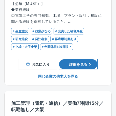
◎出張手当などの他に累積の宿泊数に応じて長期出張
る。
【必須（MUST）】
手当も付与されます。
◆業務経験
└日当・宿泊費（1万円/日）は実費ではなく定額での支
国内外製造拠点（化学品製造工場）の増産,改良工事あ
◎電気工学の専門知識、工場、プラント設計，建設に
給になる為、ご自身のお給与に分かりやすく反映され
るいは新規プラントの建設の電気設計担当者として、
関わる経験を保有していること。
ます。
製造プロセス、設備予算、工期を意識しながら、電気
◎環境、保安、安全関係法令について一定の知識，経
設計業務を担当し、同社および同社グループ会社の企
# 生産施設
# 残業少なめ
# 充実した福利厚生
験を持っていること。
★同企業の魅力
業競争力を高め、住友化学グループの収益向上に貢献
# 研究施設
# 発注者側
# 再雇用制度あり
所定労働時間が7時間15分となります。
いただく。
【歓迎（WANT）】
# 上場・大手企業
# 年間休日120日以上
その為所定労働が8時間の企業に比べ、単純計算で1ヶ
◆業務経験
月約20時間、年間で約240時間も労働時間が少ない企
将来的には、それらの方針,戦略立案の一部を担い、生
◎化学又は石油化学系、医薬系のプラントの電気設計
業です！
産技術や、工務、エンジニアリング部の部門責任者と
業務経験を有している。
お気に入り
詳細を見る
なっていただくことを期待しています。
◎工場電気設備における、生産設備の制御、高圧、低
圧、弱電、モーター、防爆についての知識、経験など
同じ企業の他求人を見る
設計業務にあたっては、
を有している。
●中長期の工場インフラ整備の視点を持ち、電気工学に
◆資格：
関する専門知識を活かしながら実行する。
電気主任技術者、高圧ガス、危険物、エネルギー管
●各種機械,設備メーカーとの調整や発注業務、ならび
理、消防設備士、などの資格を有している。
に工事会社との調整を実施する。
施工管理（電気・通信）／実働7時間15分／
◆語学力：TOEIC500点以上
●新規工場等の建設においては、基本計画段階からの電
転勤無し／大阪
気設計業務およびプロジェクト遂行業務に携わる。