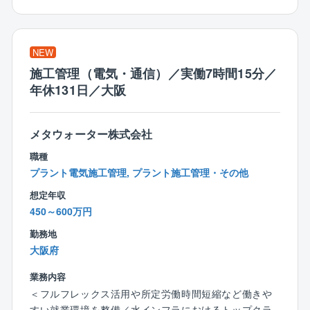
で支える縁の下の力持ち的な存在です。
■仕事内容：上記製品を設置する工事の管理をする仕事
で、工事は別業者が実施します。
NEW
■同社について：
施工管理（電気・通信）／実働7時間15分／
【日本の電力インフラを支える企業/再生可能エネルギ
年休131日／大阪
ー推進の一端を担う】
電気設備の設計・開発で業界をリードし、誰もが知る
大型案件にも携わっております。高速道路・鉄道など
メタウォーター株式会社
の社会インフラや、公共施設・上下水道施設・ゴミ処
職種
理施設などの公共インフラを支え、社会公益性の高い
プラント電気施工管理, プラント施工管理・その他
事業を展開しています。
想定年収
450～600万円
2050カーボンニュートラルを国策として推し進める
中、同社への期待も高まっています。再エネ推進の一
勤務地
端を担っており、他社に先駆けいちはやくスマートグ
大阪府
リッドのエネルギーマネジメントシステムを構築し、
国内外でプロジェクトを展開しています。例えば、晴
業務内容
れた日は太陽光発電を、風が強い日は風力発電を主に
＜フルフレックス活用や所定労働時間短縮など働きや
電気を供給するなど、再生可能エネルギーをベストミ
すい就業環境を整備／水インフラにおけるトップクラ