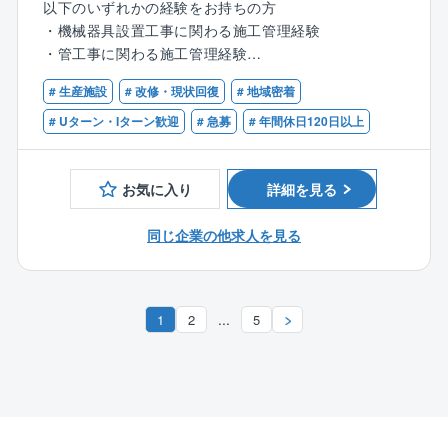
以下のいずれかの経験をお持ちの方
ルラックを通すのもよし。
★民間工事部門
・機械器具設置工事に関わる施工管理経験
現場によっては、どの協力会社に依頼するのかもお任
民間工場（自動車、半導体、食品、医薬分野など）の
・管工事に関わる施工管理経験
せします。
排水処理プラントの新設、更新工事の施工管理、修繕
誰もが知っている百貨店や交通機関など、大規模な工
業務を担当します。
# 生産施設
# 改修・現状回復
# 地域密着
【歓迎（WANT）】
事の現場が多いです。
基本的にはこれまでの経験を活かした業務に従事いた
・水処理施設案件の経験がある方
# Uターン・Iターン歓迎
# 急募
# 年間休日120日以上
これまでの経験に基づく一番やりやすい方法で進めて
だきますが、「設計～施工管理まで一貫して対応した
・施工管理技士をお持ちの方
ください。
い」といった方にはトータルでお任せすることも可能
・監理技術者資格を有されている方
です！
お気に入り
詳細を見る
■柔軟に働ける自由な環境です。
一人で現場を担当するようになれば、直行直帰してもO
★公共工事部門
同じ企業の他求人を見る
K。
浄水場や農業集落排水処理場などの公共水処理プラン
会社に出勤するのは、会議がある月1～2回だけという
トにおいて、機械設備の更新・改修工事の施工管理業
施工管理もいます。
務をお任せいたします。
基本的に大型案件の掛け持ちはありません。
...
1
2
5
一つの案件に集中して取り組むため、無理なく質の高
【業務詳細】
い仕事を追求できます。
水処理プラントの新築・更新・改修工事における、現
場での施工・工程・安全面の管理・監督業務
■同社の特徴
※監督業務を行う場合は、基本的に工事期間中はクライ
（1）安定性：東証1部上場の阪急阪神東宝グループ唯
アント施工現場に直行直帰