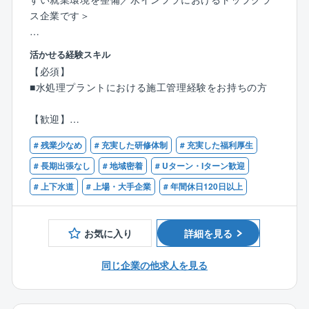
ックスしながら、電力の需要と供給のバランスをと
ス企業です＞
り、質の高い電力を安定供給しています。
＜業務概要＞
活かせる経験スキル
■教育体制
◎上下水道プラントにおいてトップクラスの同社に
【必須】
入社後はOJTを中心に、業務をキャッチアップ頂きま
て、水処理プラント、焼却プラントにおける電気設備
■水処理プラントにおける施工管理経験をお持ちの方
す。研修もあり製品や業界知見は入社後に習得可能で
の施工管理業務を担当していただきます。
す。
◎安定的且つ安全な水・環境の創造と保全に貢献する
【歓迎】
ことを使命とし、以下のような幅広い業務をお任せし
■下記いずれかの資格をお持ちの方
ます。
# 残業少なめ
# 充実した研修体制
# 充実した福利厚生
・1級電気工事または電気通信工事施工管理技士
・監理技術者(電気工事または電気通信）
# 長期出張なし
# 地域密着
# Uターン・Iターン歓迎
＜具体的には＞
# 上下水道
# 上場・大手企業
# 年間休日120日以上
○上下水道、排水処理などプラント施設における施工計
画の立案
○現場での工程管理、安全管理、品質管理、施工マネジ
お気に入り
詳細を見る
メント全般
○協力会社との折衝、指示出し、進捗確認など、現場代
同じ企業の他求人を見る
理人の実務対応
○設計・資材・営業等社内関係部署との連携による工事
推進