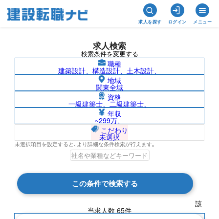
求人を探す
ログイン
メニュー
求人検索
検索条件を変更する
職種
建築設計、構造設計、土木設計、
地域
関東全域
資格
一級建築士、二級建築士、
プラント電気施工管理/大阪府の求人検索
年収
~299万、
結果一覧
こだわり
未選択
未選択項目を設定すると､より詳細な条件検索が行えます｡
検索結果 65 件
この条件で検索する
現在の検索条件
該
当求人数
65
件