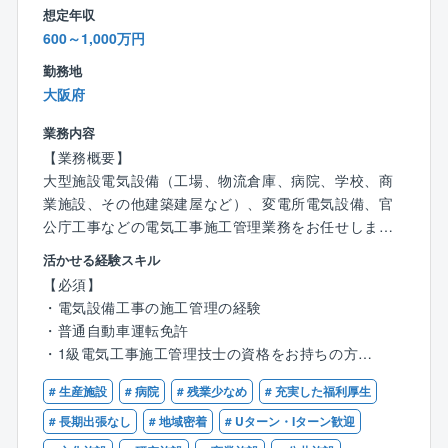
想定年収
◎全ての現場技術者にタブレット端末を配布し、図面
600～1,000万円
修正や情報共有の簡易化しています。
勤務地
【勤務地補足】
大阪府
担当現場への直行直帰が基本
業務内容
全国への現場長期出張が発生する場合あり
【業務概要】
大型施設電気設備（工場、物流倉庫、病院、学校、商
【求人の魅力】
業施設、その他建築建屋など）、変電所電気設備、官
■徹底した労務管理や省力化ツールの導入等で残業時間
公庁工事などの電気工事施工管理業務をお任せしま
を削減中
す。
■安定した企業基盤を持ち、大型案件の実績及び予定が
活かせる経験スキル
多数有
【必須】
【具体的には】
■施工管理職の方に対する豊富な手当や福利厚生制度有
・電気設備工事の施工管理の経験
上記施設・設備に対して下記業務をお任せします。
■DXへの取り組みならびに働き方改革に向けた戦略的
・普通自動車運転免許
・新築工事に対する電気設備工事施工管理
投資も増強
・1級電気工事施工管理技士の資格をお持ちの方
・既設電気建屋に対するメンテナンス工事
【歓迎】
・省エネ対策工事施工管理業務
■安定した組織基盤
# 生産施設
# 病院
# 残業少なめ
# 充実した福利厚生
・第一種電気工事士
・工程管理、安全管理、品質管理、予算管理全般
コロナ影響からの回復商機であるIDCや物流倉庫、医療
# 長期出張なし
# 地域密着
# Uターン・Iターン歓迎
・CADを使った図面作成（施工図など）
医薬、半導体といった分野への戦略的な取り組みによ