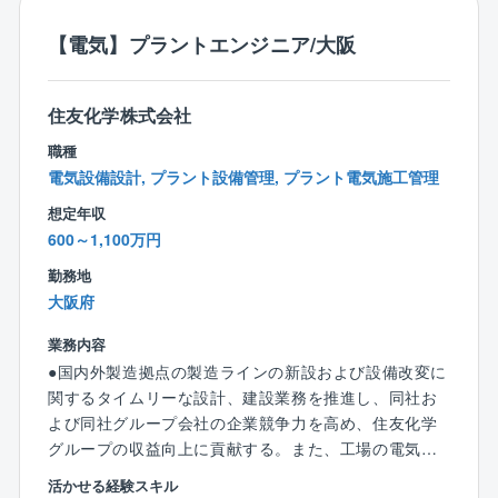
○発注者との協議・報告対応、竣工図書作成などの竣工
対応業務
【電気】プラントエンジニア/大阪
○環境・省エネに配慮した施工手法の導入検討や、技術
提案資料の作成 など
住友化学株式会社
○担当設備：強電設備や自家発電・電源設備や監視制御
などの計装設備
職種
※出張は全国の現場となります
電気設備設計, プラント設備管理, プラント電気施工管理
想定年収
＜働き方・手当など＞
600～1,100万円
◎年間休日131日
◎月平均残業30h程度
勤務地
◎夜勤なし・土日の大半はお休み（基本は官公庁案件
大阪府
の元請け工事を対応します）
◎チーム制導入によるフォロー体制のほか、社内分業
業務内容
が進んでおり、コスト管理は別の部署で対応、現場管
●国内外製造拠点の製造ラインの新設および設備改変に
理に専念できる環境です。
関するタイムリーな設計、建設業務を推進し、同社お
◎億単位の工事の現場代理人技術者として就業いただ
よび同社グループ会社の企業競争力を高め、住友化学
くため、仕事にやりがいを持ちながら、プライベート
グループの収益向上に貢献する。また、工場の電気設
との両立も可能です。
備維持の工事、保全及び運用の業務を効率的に推進す
活かせる経験スキル