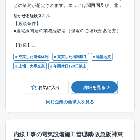
実績・高い技術力を誇ります。
どの業務が想定されます。エリアは関西圏及び、北陸
◇積極的な海外展開：同社は50カ国以上にわたり、19
エリアがメインです。出張ベースでご対応を頂く事に
活かせる経験スキル
60年代後半から幅広い分野の設備工事で実績を残して
なります。
【必須条件】
きました。同社は国内だけではなく、海外への事業展
※工期：概ね1年程度となります。
■送電線関連の業務経験者（強電のご経験がある方）
開に注力しています。現状の売上比率も２割を超えて
います。成長市場である東南アジアのインフラを支え
■施工事例：関西を中心に、日本全国の施工を手掛けて
【歓迎】
るべく、今後もグローバル化に力を入れていきます。
おります。
■1級電気工事施工管理技士の有資格者、もしくは取得
◇充実した研修制度：『社員の成長が同社の成長の源
・袖ヶ浦火力発電所ガスエンジン発電設備（2011年竣
# 充実した研修体制
# 充実した福利厚生
# 地盤地質
見込みの方
泉』であり、『人を育てる会社、人が育つ会社』が同
工／千葉）
# 上場・大手企業
# 年間休日120日以上
社の基本的な考え方になります。そのため、設計・積
・姫路支線NO.20－24移設および除却（2011年竣工／
算実習、電工技能実習、安全品質講習など全50を超え
兵庫）
るプログラムがあり、資格講習など資格の取得を推進
・信貴敷津線NO.60－63移設および除却（2011年竣工
お気に入り
詳細を見る
しています。
／大阪）
同じ企業の他求人を見る
■就業環境について：中期経営計画「Vision19」におい
て、重点施策のひとつに「ワークライフ・バランス施
策の再構築」を掲げ、労働環境の改善に向けて、積極
的な取り組みを行っております。
内線工事の電気設備施工管理職/阪急阪神東
残業が超過する場合、マネジメント管理されている