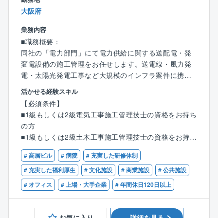
大阪府
■同社の強みについて：
独立系電気工事の大手として、電力・民間・公共の各
業務内容
分野に展開しています。
■職務概要：
いち早く海外進出を展開し、現在海外売上げ比率は3
同社の「電力部門」にて電力供給に関する送配電・発
0％、特に東南アジアでの工事実績が豊富です。その
変電設備の施工管理をお任せします。送電線・風力発
他、ESCO事業やPFI事業など新規分野を強化するな
電・太陽光発電工事など大規模のインフラ案件に携わ
ど、公共工事に頼らない収益源を開拓しています。こ
っていただきます。
活かせる経験スキル
れらの取り組みから、同社では現在国内外でのニーズ
【必須条件】
が増加しています。
■職務詳細:
■1級もしくは2級電気工事施工管理技士の資格をお持ち
基本計画、積算、現地調査、提案図書作成、プレゼン
の方
テーション（顧客折衝）、実施設計（構造・設備・法
■1級もしくは2級土木工事施工管理技士の資格をお持ち
規取り纏め）、各種申請業務、工事監理、工程・安全
の方
管理、施工図面作成、スケジュール調整、工事業者手
# 高層ビル
# 病院
# 充実した研修体制
■送電工事のご経験がある方（目安3年以上）
配、アフターメンテナンス等
# 充実した福利厚生
# 文化施設
# 商業施設
# 公共施設
# オフィス
# 上場・大手企業
# 年間休日120日以上
■働き方：
残業時間は案件・工期にもよりますが、年間平均で月
に30時間程度です。
お気に入り
詳細を見る