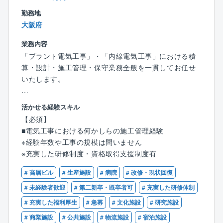
検討の推進。
勤務地
・外部コンサルタントによる技術レポートの精査お
大阪府
よび、適正な事業コストの検討。
業務内容
▼募集の背景
「プラント電気工事」・「内線電気工事」における積
・同社グループは、電力事業の部分自由化（1995～）
算・設計・施工管理・保守業務全般を一貫してお任せ
以降、規制緩和の進展に合わせ電力ビジネスを拡大し
いたします。
てまいりました。
・再生可能エネルギー分野では、約20年前の陸上風力
具体的には、積算・施工計画や図面の作成・機器搬
活かせる経験スキル
発電事業へ参画以降、バイオマス発電、太陽光発電、
入・安全品質管理・予算管理・工程管理・完成検査・
【必須】
洋上風力含め、幅広く再生可能エネルギー事業を展開
引き渡し等の業務を、営業部門・調達部門等と連携し
■電気工事における何かしらの施工管理経験
しています。
ながら進めていただきます。
※経験年数や工事の規模は問いません
・同社グループの目標として2030年度までに国内外で
★まずは先輩社員からのOJT教育を受けながら、でき
※充実した研修制度・資格取得支援制度有
500万kWの再生可能エネルギーの普及貢献を目指して
る業務から一つ一つチャレンジしていただきます。
おり、当部は約40名の体制で国内における再エネ電源
# 高層ビル
# 生産施設
# 病院
# 改修・現状回復
開発を担務しています。
【案件の特徴】
# 未経験者歓迎
# 第二新卒・既卒者可
# 充実した研修体制
・脱炭素化への社会的要請とお客さまの環境志向が高
プラント電気工事：データセンター、水処理施設、鉄
# 充実した福利厚生
# 急募
# 文化施設
# 研究施設
まる中、他社との開発競争に打ち勝つ体制増強が課題
道、産業プラント等
となっています。
内線電気工事：工場、商業施設、マンション等
# 商業施設
# 公共施設
# 物流施設
# 宿泊施設