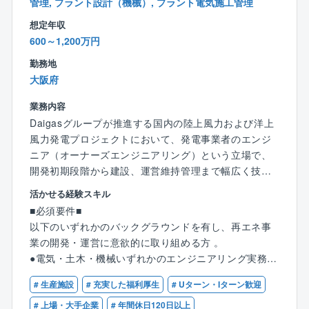
管理, プラント設計（機械）, プラント電気施工管理
想定年収
600～1,200万円
勤務地
大阪府
業務内容
Daigasグループが推進する国内の陸上風力および洋上
風力発電プロジェクトにおいて、発電事業者のエンジ
ニア（オーナーズエンジニアリング）という立場で、
開発初期段階から建設、運営維持管理まで幅広く技術
面を牽引いただきます 。具体的には、以下の業務の一
活かせる経験スキル
部または全部を担当いただきます。
■必須要件■
以下のいずれかのバックグラウンドを有し、再エネ事
●プロジェクト開発・計画
業の開発・運営に意欲的に取り組める方 。
・風力発電所の設備計画の策定、風車レイアウトの
●電気・土木・機械いずれかのエンジニアリング実務経
検討および技術選定 。
験（発電所、プラント、ゼネコン、メーカー等での経
・関連する法規制の確認、監督官庁との技術的調
# 生産施設
# 充実した福利厚生
# Uターン・Iターン歓迎
験） 。
整・協議 。
●インフラ設備や大型プラントの設計・施工管理、また
# 上場・大手企業
# 年間休日120日以上