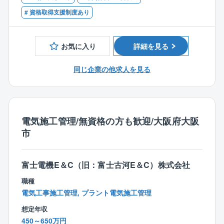
・電力会社との系統連系協議 。
はプロジェクトマネジメント経験 。
# 資格取得支援制度あり
・環境影響評価（環境アセスメント）の実施・管理
。
■あると望ましい経験・資格
・社内外ステークホルダー対応（主に技術関連）
●資格：
お気に入り
詳細を見る
●調達・建設管理
・電気主任技術者（第1種～第3種） 。
・見積仕様書の策定、メーカーやEPC（設計・調
・技術士（電気電子、土木、機械等） 。
同じ企業の他求人を見る
達・建設）事業者の選定・コスト検討・契約交渉 。
●経験：
・EPCによる詳細設計の照査、および工事監理・品
・風力発電プロジェクト（陸上・洋上）における実
質管理 。
務経験 。
●運営・維持管理
・電力会社との系統連系協議や、監督官庁との技術
・運転開始後の事業・操業管理およびメンテナンス
電気施工管理/無資格の方も歓迎/大阪府大阪
調整経験 。
状況の把握・支援 。
市
・ビジネスレベルの英語力（海外メーカー・パート
・設備不具合の原因分析、稼働率向上やコスト低減
ナーとの折衝・ドキュメンテーション） 。
及びバリューアップのための技術検討 。
●マインド：
・運転・保守（O&M）計画の策定・仕様検討 。
富士電機E＆C（旧：富士古河E＆C）株式会社
・自らの専門分野外に対しても、壁を作らず積極的
●セカンダリー案件における技術デューデリジェンス
職種
に取り組める方。
・他社が開発・運営する案件の取得に向けた技術デ
電気工事施工管理, プラント電気施工管理
・社内外のステークホルダーと円滑に連携できる高
ューデリジェンス（技術DD）の実施・取りまとめ 。
いコミュニケーション能力 。
想定年収
・既存設備の設計図書、点検履歴、修繕記録等の照
450～650万円
査による将来のリスク分析および事業性評価への技術