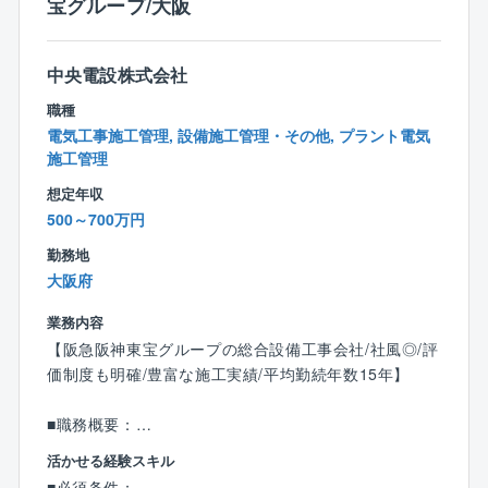
宝グループ/大阪
為、超えないよう別部署からの応援があります。また
時間帯有給の導入や、サテライトオフィスの利用など
が出来るようになり、働き方改革が進んでおります。
中央電設株式会社
■同社の魅力と特徴：
職種
◇電気設備業界における長年の実績：電気設備を中心
電気工事施工管理, 設備施工管理・その他, プラント電気
に、電力設備・屋外通信設備・情報ネットワーク設
施工管理
備・機械設備・プラント設備を含めた、総合エンジニ
想定年収
アリング企業として、幅広い事業領域・長年の信頼と
500～700万円
実績・高い技術力を誇ります。
勤務地
◇積極的な海外展開：同社は50カ国以上にわたり、19
大阪府
60年代後半から幅広い分野の設備工事で実績を残して
きました。同社は国内だけではなく、海外への事業展
業務内容
開に注力しています。現状の売上比率も２割を超えて
【阪急阪神東宝グループの総合設備工事会社/社風◎/評
います。成長市場である東南アジアのインフラを支え
価制度も明確/豊富な施工実績/平均勤続年数15年】
るべく、今後もグローバル化に力を入れていきます。
◇充実した研修制度：『社員の成長が同社の成長の源
■職務概要：
泉』であり、『人を育てる会社、人が育つ会社』が同
電気設備の施工管理をお任せ致します。品質管理、予
社の基本的な考え方になります。そのため、設計・積
活かせる経験スキル
算管理、工期管理、安全管理、進捗管理、協力会社の
算実習、電工技能実習、安全品質講習など全50を超え
■必須条件：