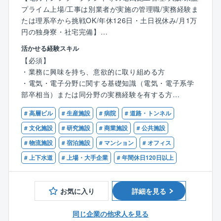
プライム上場/工事は別業者が実施の管理職/実務経験ま
たは理系卒から挑戦OK/年休126日・土日祝休み/月1万
円の独身寮・社宅完備】
活かせる経験スキル
■業務概要
【必須】
電気設備の企画・設計～製造～販売まで一気通貫で行
・業務に興味を持ち、意欲的に取り組める方
う業界をリードする同社にて、施工管理を担当
・電気・電子分野に関する基礎知識（電気・電子系学
■お客様先事例
部卒相当）または同分野の実務経験を有する方
官庁：水処理プラント、水力発電設備等
・プラント電気設備工事の設計またはエンジニアリン
民間：鉄道関連、ビル、商業施設、再生可能エネルギ
# 高層ビル
# 生産施設
# 病院
# 道路・トンネル
グ業務の経験をお持ちの方
ー発電事業者
# 文化施設
# 研究施設
# 商業施設
# 公共施設
その他：電力会社、高速道路等
【歓迎】
# 物流施設
# 宿泊施設
# マンション
# オフィス
・特高受変電設備に関する経験をお持ちの方
■担当エリア：関東圏中心
# 上下水道
# 上場・大手企業
# 年間休日120日以上
■サポート体制：育成担当がついて丁寧に指導しますの
でご安心ください
■取扱製品：ガス絶縁開閉装置、変圧器、受変電設備、
お気に入り
詳細を見る
制御装置など。いずれも社会インフラを支える社会貢
献性の高い製品です。同社は社会の「当たり前」を陰
同じ企業の他求人を見る