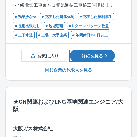
◎安定的且つ安全な水・環境の創造と保全に貢献する
・1級電気工事または電気通信工事施工管理技士
ことを使命とし、以下のような幅広い業務をお任せし
・監理技術者(電気工事または電気通信）
ます。
# 残業少なめ
# 充実した研修体制
# 充実した福利厚生
# 長期出張なし
# 地域密着
# Uターン・Iターン歓迎
＜具体的には＞
# 上下水道
# 上場・大手企業
# 年間休日120日以上
○上下水道、排水処理などプラント施設における施工計
画の立案
○現場での工程管理、安全管理、品質管理、施工マネジ
お気に入り
詳細を見る
メント全般
○協力会社との折衝、指示出し、進捗確認など、現場代
同じ企業の他求人を見る
理人の実務対応
○設計・資材・営業等社内関係部署との連携による工事
推進
○発注者との協議・報告対応、竣工図書作成などの竣工
対応業務
★CN関連およびLNG基地関連エンジニア/大
○環境・省エネに配慮した施工手法の導入検討や、技術
阪
提案資料の作成 など
○担当設備：強電設備や自家発電・電源設備や監視制御
などの計装設備
大阪ガス株式会社
※出張は全国の現場となります