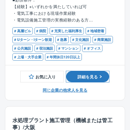
手配、建築主との折衝、設置後のアフターフォロー
るプログラムがあり、資格講習など資格の取得を推進
【経験】※いずれかを満たしていれば可
等、幅広く業務をお任せします。受注元は官公庁から
しています。
・電気工事における現場作業経験
電鉄会社・民間企業等があり、大規模プロジェクトを
・電気設備施工管理の実務経験のある方
手がけることも多々あります。案件は基本的に新築よ
りも改修の方が多く関西圏がメインのエリアとなりま
# 高層ビル
# 病院
# 充実した福利厚生
# 地域密着
【資格】※いずれかを満たしていれば可
す。
・電気工事施工管理技士1級もしくは2級
# Uターン・Iターン歓迎
# 急募
# 文化施設
# 商業施設
・第1種電気工事士もしくは第2種電気工事士もしくは
# 公共施設
# 宿泊施設
# マンション
# オフィス
■施工実績：
消防設備士（甲種4類）
オフィスビル、各種公共施設、銀行、病院、集合住
# 上場・大手企業
# 年間休日120日以上
宅、ホテル、ゴルフ場をはじめとしたリゾート施設、
一般工場および特殊プラントなど多岐に渡ります。※大
■歓迎条件：第1種電気工事士、第2種電気工事士、消防
阪本店はオフィスビル、商業施設の新築を多く手がけ
お気に入り
詳細を見る
設備士甲種、電気工事施工管理技士1級、電気工事施工
る一方で、野球場、百貨店、駅、工場などのリニュー
管理技士2級
アルにも携わっています。
同じ企業の他求人を見る
（例）
・阪神甲子園球場 ナイター照明灯等の電気設備、球
場内の空調衛生設備
・阪神なんば線 新路線 通信設備、信号設備等の保
水処理プラント施工管理（機械または管工
安設備
事）/大阪
・阪神百貨店 ビル内の空調衛生設備の更新