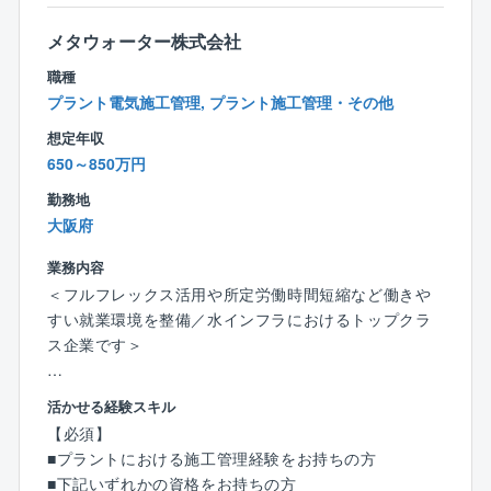
【部署の特徴】
メタウォーター株式会社
●募集部署は抜本的構造改⾰における成長ドライバーと
職種
位置づけられるICTM部門を主体とした大阪工場内にあ
プラント電気施工管理, プラント施工管理・その他
ります。大阪工場はファインケミカルを中心とした多
想定年収
種多様な製品群や、複数の研究施設があるため、電気
650～850万円
エンジニアにとって様々な設備に携わることができま
す。
勤務地
●また、大阪工場のプロセスは、マザープラントとして
大阪府
技術やノウハウを海外展開しており、グローバルに活
躍できる場もあるります。電気エンジニアとしてスキ
業務内容
ルを磨くことができます。
＜フルフレックス活用や所定労働時間短縮など働きや
すい就業環境を整備／水インフラにおけるトップクラ
ス企業です＞
＜業務概要＞
活かせる経験スキル
◎上下水道プラントにおいてトップクラスの同社に
【必須】
て、水処理プラント、焼却プラントにおける電気設備
■プラントにおける施工管理経験をお持ちの方
の施工管理業務を担当していただきます。
■下記いずれかの資格をお持ちの方