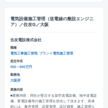
が出来るようになり、働き方改革が進んでおります。
【働き方】
・フレックスタイム制
電気設備施工管理（送電線の敷設エンジニ
コアタイム：10:00～15:00
ア）／住友G／大阪
フレキシブルタイム：8:45～10:00、15:00～17:30
・休憩時間：50分（12:00～12:50）
＜標準的な勤務時間帯＞
住友電設株式会社
8:45～17:30
職種
電気工事施工管理, プラント電気施工管理
■同社の魅力と特徴：
◇住友グループ：東証プライム上場の総合設備会社／
想定年収
国立競技場／東京国際展示場・ヨドバシカメラマルチ
500～900万円
メディア梅田店・阪急HEP FIVEなどの電気設備や、慶
勤務地
応義塾大学湘南藤沢キャンパスの計装設備のエンジニ
大阪府
アリングを行った企業です。
◇電気設備業界における長年の実績：電気設備を中心
業務内容
に、電力設備・屋外通信設備・情報ネットワーク設
■業務内容：同社が受注する架空送電設備、地中送電設
備・機械設備・プラント設備を含めた、総合エンジニ
備、変電設備等の施工管理を担当して頂きます。具体
アリング企業として、幅広い事業領域・長年の信頼と
的には、案件管理、品質管理、設計積算、施工管理な