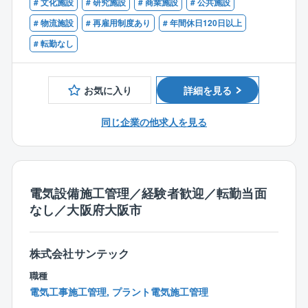
# 文化施設
# 研究施設
# 商業施設
# 公共施設
・職人、作業員の手配 など
り、前年売上比112％増、自己資本比率は50％を超え
ています。
# 物流施設
# 再雇用制度あり
# 年間休日120日以上
※入社後は数ヶ月の研修があります。
# 転勤なし
※勤務時間について
現場によっては、8：00出勤の場合もあります。
お気に入り
詳細を見る
【出張・転勤について】
・出張範囲についてはご相談の上決定いたします。
同じ企業の他求人を見る
※役職が付くとその限りではない。
・転勤については原則ございません。
電気設備施工管理／経験者歓迎／転勤当面
【同社の特徴】
なし／大阪府大阪市
■鈴鹿グループは、電気設備工事を起点に機械設備工
事、空調設備工事業、不動産事業、開発設計、土木工
事業など様々な事業を自社グループで行っておりま
株式会社サンテック
す。
■従来のピラミッド型の組織ではなく、組織の成長に合
職種
わせて柔軟に対応出来るクラスター型の組織を採用
電気工事施工管理, プラント電気施工管理
し、個人の働き方の価値観に合わせて仕事の裁量を与