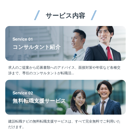
一の総合設備会社です。70年以上という歴史の中で培
われた技術力を基に、幅広い分野で電気設備の工事に
▼配属部署
携わり、業績も好調で黒字経営を続けています。阪急
サービス内容
水処理事業部‐上下水本部または産業水処理部
阪神東宝グループ内外からの受注も順調に増加してお
り、安定した経営基盤を誇ります。
◇キャリアイメージ
OJTで先輩社員に同行しながら業務を覚えていってい
Service 01
（2）スケールの大きな仕事に関われる：甲子園球場や
ただきます。
コンサルタント紹介
阪神百貨店・ハービスエント、阪神電鉄を中心とした
当面の間は、当ポジションにてご活躍いただきます
駅・鉄道などの交通機関のリニューアルに携わりま
が、
す。グループ会社をはじめ、官公庁や大学、大手企業
その後、その道のプロフェッショナルとしてのキャリ
などから元請けとして受注する大型案件が大半のた
求人のご提案から応募書類へのアドバイス、面接対策や年収など各種交
アを築くもよし、希望や実力により他業務にチャレン
渉まで、専任のコンサルタントが転職活...
め、億単位のプロジェクトに関われる面白さもありま
ジしていただくことも可能です。
す。
▼魅力
Service 02
◇中途社員が馴染みやすい雰囲気
無料転職支援サービス
大手グループですが中途入社の方が多く、プロパー・
中途の隔たりなく誰しもが活躍できる環境です。
業務に対する姿勢や成果をフラットに評価する組織で
建設転職ナビの無料転職支援サービスは、すべて完全無料でご利用いた
す。
だけます。