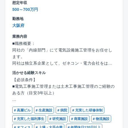
想定年収
え仕事を遂行していく『価値観型組織』と称していま
500～700万円
す。
勤務地
■多様化した時代に応じて、個々が自分に合った働き方
大阪府
で仕事ができる会社です。
《仕事で活躍したい人》《家庭を大事にしたい人》
業務内容
《趣味を大切にしたい人》など、誰でも様々な価値観
■職務概要：
があり、どこに重きを置くかによって、その人の幸せ
同社の「内線部門」にて電気設備施工管理をお任せし
度数も変わると考えております。
ます。
■社是の一つに三方ヨシを掲げており、常に『従業員ヨ
同社は独立系企業として、ゼネコン・電力会社をはじ
シ！お客様ヨシ！取引先ヨシ！』の考えの下、社員ひ
め、一般企業・官公庁など、バランス良くバラエティ
とり一人の価値観を尊重し、同社に関わる全ての方の
活かせる経験スキル
に富んだお客様と取引があります。
幸せ度数の向上を目指しています。
【必須条件】
そのためオフィスビル・商業施設・工場から官公庁案
■電気工事施工管理または土木工事施工管理のご経験の
件・大型病院まで幅広い案件に携わっていただくこと
ある方（目安3年以上）
ができます。
【歓迎条件】
■職務詳細:
# 高層ビル
# 生産施設
# 病院
# 充実した研修体制
■1級もしくは2級電気工事施工管理技士の資格をお持ち
基本計画、積算、現地調査、提案図書作成、プレゼン
の方
# 充実した福利厚生
# 研究施設
# 商業施設
# 物流施設
テーション（顧客折衝）、実施設計（構造・設備・法
■1級もしくは2級土木工事施工管理技士の資格をお持ち
# オフィス
# 上場・大手企業
# 年間休日120日以上