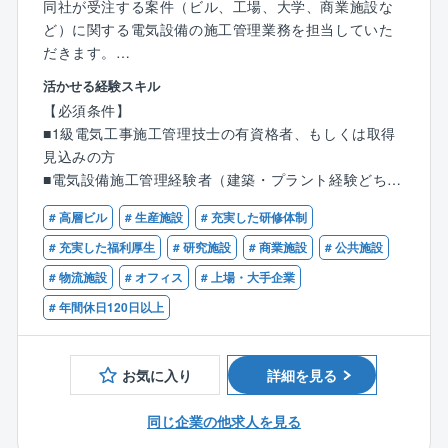
同社が受注する案件（ビル、工場、大学、商業施設な
に、電力設備・屋外通信設備・情報ネットワーク設
ど）に関する電気設備の施工管理業務を担当していた
備・機械設備・プラント設備を含めた、総合エンジニ
だきます。
アリング企業として、幅広い事業領域・長年の信頼と
※エリアは関西圏となります。
活かせる経験スキル
実績・高い技術力を誇ります。
※出張が発生することもございますが、企業負担で宿舎
【必須条件】
◇積極的な海外展開：同社は50カ国以上にわたり、19
を利用いただけます。
■1級電気工事施工管理技士の有資格者、もしくは取得
60年代後半から幅広い分野の設備工事で実績を残して
※工事規模は、数千万円以上となり、スケールの大きな
見込みの方
きました。同社は国内だけではなく、海外への事業展
工事を担当いただけます。ビルや工場、商業施設とい
■電気設備施工管理経験者（建築・プラント経験どちら
開に注力しています。現状の売上比率も２割を超えて
った建物の電気設備を扱う施設統括本部か地中送電線
でも可）
います。成長市場である東南アジアのインフラを支え
や架空線といった電力関連の設備を扱う電力事業部へ
# 高層ビル
# 生産施設
# 充実した研修体制
るべく、今後もグローバル化に力を入れていきます。
の配属となります。ご本人の経験とご希望に沿って検
# 充実した福利厚生
# 研究施設
# 商業施設
# 公共施設
◇充実した研修制度：『社員の成長が同社の成長の源
討いたします。
泉』であり、『人を育てる会社、人が育つ会社』が同
# 物流施設
# オフィス
# 上場・大手企業
社の基本的な考え方になります。そのため、設計・積
■就業環境について：中期経営計画「VISION24」にお
# 年間休日120日以上
算実習、電工技能実習、安全品質講習など全50を超え
いて、重点施策のひとつに「ワークライフ・バランス
るプログラムがあり、資格講習など資格の取得を推進
施策の再構築」を掲げ、労働環境の改善に向けて、積
しています。
極的な取り組みを行っております。
お気に入り
詳細を見る
残業が超過する場合、マネジメント管理されている
為、超えないよう別部署からの応援があります。また
同じ企業の他求人を見る
時間帯有給の導入や、サテライトオフィスの利用など