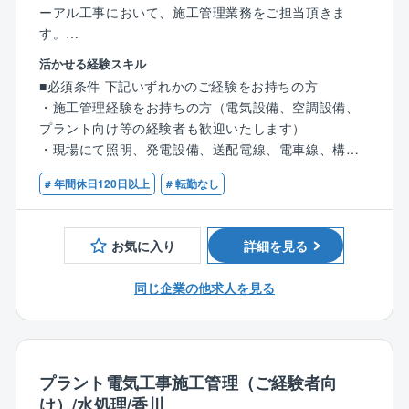
◇働く環境
理施設などの企画、設計、建設からメンテナンスそし
ーアル工事において、施工管理業務をご担当頂きま
土日祝休みの完全週休2日制で年間休日128日とワーク
てリニューアルまで一貫して提供し、お客さまの課題
す。
ライフバランスを整えながら働くことができる環境で
解決と快適な社会の実現に貢献しています。
活かせる経験スキル
す。また所属いただく工事部には20代～50代まで幅広
■職務内容
■必須条件 下記いずれかのご経験をお持ちの方
く10名の社員が在籍しております。中途での入社者が8
▼多様なビジネスフィールド
高松市内が中心の既存の建物を中心に、メンテナン
・施工管理経験をお持ちの方（電気設備、空調設備、
割であり、分からないことはすぐに聞ける環境です。
＜産業プラント事業＞
ス・リニューアルを行っていただきます。 協力会社の
プラント向け等の経験者も歓迎いたします）
医薬品、食品、化成品などの産業プラントに関わる設
方と協同し、案件の施工を管理頂きます。
・現場にて照明、発電設備、送配電線、電車線、構内
◇安定性
備・工事の企画～設計～建設～メンテナンスに至るま
電気設備、非常用電源設備、信号設備等の電気に関す
親会社である「きんでん」が手掛けた施設の電気設備
で、総合的に広範囲なニーズに応えています。
＜工事の流れ＞
# 年間休日120日以上
# 転勤なし
る工事・保全経験をお持ちの方
の保守、メンテナンスが主であり安定した基盤の受注
・設計図の作成
がございます。
＜空調設備事業＞
・積算・見積、契約
■歓迎条件
半導体や食品、医薬品などの製造に欠かすことのでき
・施工図の作成
お気に入り
詳細を見る
・第一種電気工事士の資格をお持ちの方
◇資格取得制度
ないクリーンルーム分野は、高い技術と実績を誇って
・手配
・1級電気工事施工管理技士の資格をお持ちの方
同社では、資格取得を推進しており祝い金をご用意し
います。
材料や現場に関わる職人を手配。10年以上の付き合い
同じ企業の他求人を見る
ております。
さらに最近では、バイオ再生医療設備でも高い評価を
がある職人ばかりなので、依頼しやすいです。
・第三種電気主任技術者：50,000円／第一種電気工事
いただいています。
・現場業務
士：20,000円
工事現場で進捗などを確認。図面通り、スケジュール
・1級電気施工管理技士：100,000円／2級電気施工管
＜水処理事業＞
通りに工事が進むよう、指示出しします。また安全管
プラント電気工事施工管理（ご経験者向
理技士：20,000円
人の暮らしや産業化にとって必要不可欠な「水」。
理も重要な仕事です。
け）/水処理/香川
・甲種消防設備士：50,000円