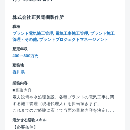
大切な公共の水インフラである上下水道処理場の増設
※図面の作成については、改修やリニューアルが主なた
※上記以外の資格取得祝金は、業務上の重要度によって
や修繕・改修、
め既にある図面に対し、手を加える形となるため一か
支給あり。
更に生産活動に伴う、民間工場の排水処理設備などを
ら作図することはございません。
株式会社正興電機製作所
担っています。
職種
同社は、大切な「水」を巡る幅広い分野の事業をカバ
【施工エリア】高松市内が中心
プラント電気施工管理, 電気工事施工管理, プラント施工
ーしています。
管理・その他, プラントプロジェクトマネージメント
【工期】1日～1ヶ月程度
※泊りがけの出張などは発生しません。
想定年収
お客様の都合により、土日出社する場合もございます
400～800万円
が、その場合は 代休を取得を行い、ワークライフバラ
勤務地
ンスを重視した職場です。
香川県
※土日の出社頻度は1日程度となります。
業務内容
■同社の魅力
■業務内容：
◇働く環境
電力設備や水処理施設、各種プラントの電気工事に関
土日祝休みの完全週休2日制で年間休日128日とワーク
する施工管理（現場代理人）を担当頂きます。
ライフバランスを整えながら働くことができる環境で
これまでのご経験に応じて当面の業務内容を決定しま
す。また所属いただく工事部には20代～50代まで幅広
すが、主には下記の業務内容です。
活かせる経験スキル
く10名の社員が在籍しております。中途での入社者が
＜電力システム＞
【必要条件】
８割であり、分からないことはすぐに聞ける環境で