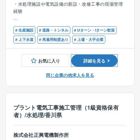
500KV 変電所集中自動化監視制御システム、総合制御
・水処理施設や電気設備の新設・改修工事の現場管理
す。
所用自動監視制御システム、400Vパワーセンタ、配電
経験
自動化システム、地中用開閉器塔など
◇安定性
＜社会システム＞
【歓迎条件】
親会社である「きんでん」が手掛けた施設の電気設備
下水処理監視制御装置、浄水場監視制御装置、浄水場
# 生産施設
# 道路・トンネル
# Uターン・Iターン歓迎
・1級電気工事施工管理技士、もしくは監理技術者資格
の保守、メンテナンスが主であり安定した基盤の受注
監視制御装置、道路照明用コントロールセンター、塵
（電気工事分野）をお持ちの方
# 上下水道
# 再雇用制度あり
# 上場・大手企業
がございます。
芥処理監視制御盤など
・1級電気通信施工管理技士をお持ちの方
＜環境エネルギー＞
・制御システム製品や水処理プラントの施工管理経験
◇資格取得制度
太陽光発電所監視システム、事業所用蓄電システム、
お気に入り
詳細を見る
のある方
同社では、資格取得を推進しており祝い金をご用意し
高・低圧配電システム
ております。
同じ企業の他求人を見る
・第三種電気主任技術者：50,000円／第一種電気工事
【詳細】
士：20,000円
■工事の割合：上水20％、下水60％、高速道路20％
・1級電気施工管理技士：100,000円／2級電気施工管
■工事金額 ：1億円～数10億程度
理技士：20,000円
■官公庁：民間＝8:2（民間2割は高速道路関連）
・甲種消防設備士：50,000円
プラント電気工事施工管理（1級資格保有
■出張＝基本は配属エリア内での現場対応ですが、稀に
※上記以外の資格取得祝金は、業務上の重要度によって
者）/水処理/香川県
エリアを跨いで応援対応をする場合もございます。
支給あり。
■出張期間＝2週間～半年程度（稀に1年を超える大型案
件もあり） ■元請：下請＝100：0
株式会社正興電機製作所
■発注元