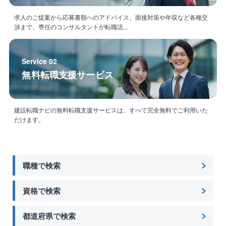
国土交通省：ダム・用水路・道路（高速道路でない
国道）の案件となります。
求人のご提案から応募書類へのアドバイス、面接対策や年収など各種交
渉まで、専任のコンサルタントが転職活...
水道や環境など人々の生活を支える制御システムを開
発しており、浄水場および下水処理施設で活用されて
いる監視制御装置など目に見えないところで先進の技
Service 02
術が活躍しています。
無料転職支援サービス
規模も数十億円単位の案件などインフラを支える社会
的な価値の高い製品ばかりで、首都圏や関西でも案件
が増加しています。
建設転職ナビの無料転職支援サービスは、すべて完全無料でご利用いた
また、九州内では電力会社との共同研究が進みリチウ
だけます。
ムイオンなどの次世代新エネルギー分野の開発にも大
きく貢献しています。
職種で検索
■魅力：
主要株主に九電工、西日本鉄道、福岡銀行、西日本シ
ティ銀行など、福岡の主要企業のみならず、日立製作
資格で検索
所など大手も名を連ねており、
まもなく100周年を迎える歴史ある企業です。
都道府県で検索