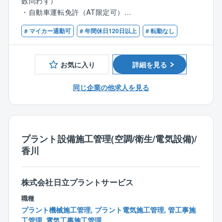
数問わず）
ネルギー、情報通信分野のみならず、環境や土木建築
など。
・自動車運転免許（AT限定可）
分野、更には産業プラント等々の調査から設計・施
工、メンテナンスを手掛け、「総合エンジニアリング
【組織構成】
# マイカー通勤可
# 年間休日120日以上
# 転勤なし
【歓迎条件】
企業」として地域発展に貢献できるよう努めてきまし
約40名が施工管理の工事部門。そのうち1級電気通信工
・電気通信工事施工管理技士（1級もしくは2級）
た。今後同社はこれら以外の新規分野にも果敢に挑戦
事施工管理技士が9名、2級電気通信工事施工管理技士
し、更なる飛躍を遂げていくため、時代を先取りした
が数名います。
お気に入り
詳細を見る
創意工夫や技術力の練磨にたゆまぬ努力を続けていき
ます。「誠実・創造・協力」を掲げ、顧客に信頼され
同じ企業の他求人を見る
選択されるよう全社一丸となって社業に邁進します。
プラント設備施工管理(空調/衛生/電気設備)/
香川
株式会社日立プラントサービス
職種
プラント機械施工管理, プラント電気施工管理, 管工事施
工管理, 電気工事施工管理