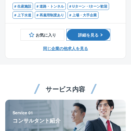
ティ銀行など、福岡の主要企業のみならず、日立製作
（電気工事分野）をお持ちの方
下水処理監視制御装置、浄水場監視制御装置、浄水場
# 生産施設
# 道路・トンネル
# Uターン・Iターン歓迎
所など大手も名を連ねており、
監視制御装置、道路照明用コントロールセンター、塵
まもなく100周年を迎える歴史ある企業です。
【歓迎条件】
# 上下水道
# 再雇用制度あり
# 上場・大手企業
芥処理監視制御盤など
・1級電気通信施工管理技士をお持ちの方
＜環境エネルギー＞
・制御システム製品や水処理プラントの施工管理経験
太陽光発電所監視システム、事業所用蓄電システム、
お気に入り
詳細を見る
のある方
高・低圧配電システム
同じ企業の他求人を見る
【詳細】
■工事の割合：上水20％、下水60％、高速道路20％
■工事金額 ：1億円～数10億程度
■官公庁：民間＝8:2（民間2割は高速道路関連）
■出張＝基本は配属エリア内での現場対応ですが、稀に
エリアを跨いで応援対応をする場合もございます。
サービス内容
■出張期間＝2週間～半年程度（稀に1年を超える大型案
件もあり） ■元請：下請＝100：0
■発注元
NEXCO：高速道路の案件となります。
Service 01
日本下水道事業団：水処理（上下水、ゴミ焼却の水
コンサルタント紹介
処理）の案件となります。