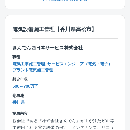
な」社員が多いことです。入社後にまずその社風に(い
がある職人ばかりなので、依頼しやすいです。
い意味で)驚く社員がたくさんおります。
・現場業務
「わからないことがあっても聞きにくい」なんてこと
工事現場で進捗などを確認。図面通り、スケジュール
はなく、入社後は3～6ヶ月程度OJTで先輩社員と一緒
通りに工事が進むよう、指示出しします。また安全管
に業務に携わっていただきます。先輩・後輩、プロパ
電気設備施工管理【香川県高松市】
理も重要な仕事です。
ー、中途社員関係なくお互いの意見を発しやすいフラ
※図面の作成については、改修やリニューアルが主なた
ットな組織です。
め既にある図面に対し、手を加える形となるため一か
きんでん西日本サービス株式会社
ら作図することはございません。
◇キャリアイメージ
職種
地域密着にて、エンジニアリング力を生かし、施工管
電気工事施工管理, サービスエンジニア（電気・電子）,
【施工エリア】広島市内が中心
理のプロフェッショナルを目指していただきます。自
プラント電気施工管理
社一気通貫のプロジェクトが多いため、設計・営業と
【工期】1日～1ヶ月程度
想定年収
共に、協力体制を構築し拡販していく意識を持てる方
※泊りがけの出張などは発生しません。
500～700万円
は活躍できるフィールドがあります。ゆくゆくは現場
お客様の都合により、土日出社する場合もございます
のマネジメントもお任せしたいと考えています。
勤務地
が、その場合は 代休を取得を行い、ワークライフバラ
香川県
ンスを重視した職場です。
※土日の出社頻度は1日程度となります。
＜会社について＞
業務内容
同社は日立グループの一員として、産業プラント、公
親会社である『株式会社きんでん』が手がけたビル等
■同社の魅力
共インフラを支える生産プロセス、電気・空調・水処
で使用される電気設備の保守、メンテナンス、リニュ