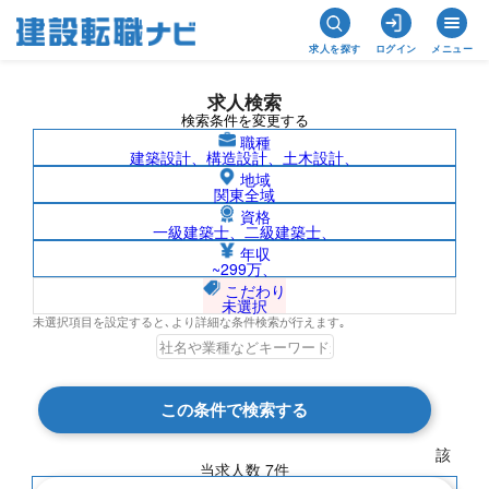
求人を探す
ログイン
メニュー
求人検索
検索条件を変更する
職種
建築設計、構造設計、土木設計、
地域
関東全域
資格
一級建築士、二級建築士、
プラント電気施工管理/香川県の求人検索
年収
~299万、
結果一覧
こだわり
未選択
未選択項目を設定すると､より詳細な条件検索が行えます｡
検索結果 7 件
この条件で検索する
現在の検索条件
該
当求人数
7
件