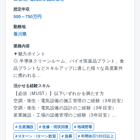
想定年収
500～750万円
勤務地
香川県
業務内容
▼魅力ポイント
◎ 半導体クリーンルーム、バイオ医薬品プラント、食
品プラントなどスキルアップに適した様々な高度案件
に携われる
◎ 元請9割、一気通貫でのエンジニアリングを提供で
活かせる経験スキル
きる
【必須（MUST）】以下いずれかを満たす方
◎ 平均残業時間は35時間程度（前年度比−13時間）、
空調・衛生・電気設備の施工管理のご経験（3年目安）
福利厚生（帰宅手当、住宅手当や、資格取得支援）も
空調・衛生・電気設備の設計のご経験（3年目安）
充実
産業施設・工場の設備管理のご経験（3年目安）
▼業務内容
# 生産施設
# 改修・現状回復
# 地域密着
【歓迎（WANT）】
産業プラント設備における空調・電気設備・建築など
・一級、二級管工事、電気工事施工管理技士の資格を
# Uターン・Iターン歓迎
# 急募
# 年間休日120日以上
のエンジニアリング（計画/設計/施工/保守サービス）