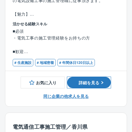
の電気設備工事の施工管理職に従事頂きます。
【魅力】
・年間休日124日、四国外への転勤は想定しておらず、
活かせる経験スキル
残業平均も全社で22時間/月と、WLBを整えて就業頂け
■必須
ます！
・電気工事の施工管理経験をお持ちの方
・民間企業プラントの需要が高く今後伸びていく業界
であり、四国電力グループでもございますので安定性
■歓迎
が抜群です！
・電気工事施工管理技士資格をお持ちの方（1級/2級）
# 生産施設
# 地域密着
# 年間休日120日以上
【業務内容】
同社にて公共施設や一般建築物の電気設備などの施工
管理業務をご担当いただきます。具体的には、下記業
お気に入り
詳細を見る
務となります。
・陸上競技場など大規模な公共施設や建築物の電気設
同じ企業の他求人を見る
備の計画・施工管理
・民間企業のプラント建設における電気設備の敷設
など
電気通信工事施工管理／香川県