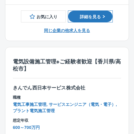
お持ちの方、
をトータルで手がけている部署です。
または、その資格取得を目指されている方
今回ご入社の方には、工事の工程や品質・安全などの
お気に入り
詳細を見る
施工計画及び監督業務や関係各所との調整、管理を中
心に行っていただきます。
同じ企業の他求人を見る
【具体的には】
・産業プラント設備における空調・衛生設備、電気設
備の施工管理
電気設備施工管理※ご経験者歓迎【香川県/高
┗設計図書と照合し、設計図通りに、施工が実施さ
松市】
れているかの確認
┗施工工程の打ち合わせ（クライアントを含めた定
例会議・社内外会議）
きんでん西日本サービス株式会社
┗協力会社を含めた全体管理業務
┗試運転、調整（竣工後、クライアントへ引き渡し
職種
時）
電気工事施工管理, サービスエンジニア（電気・電子）,
※原則クライアントはゼネコンではなく施主（メーカ
プラント電気施工管理
ー）となります
想定年収
600～700万円
▼魅力