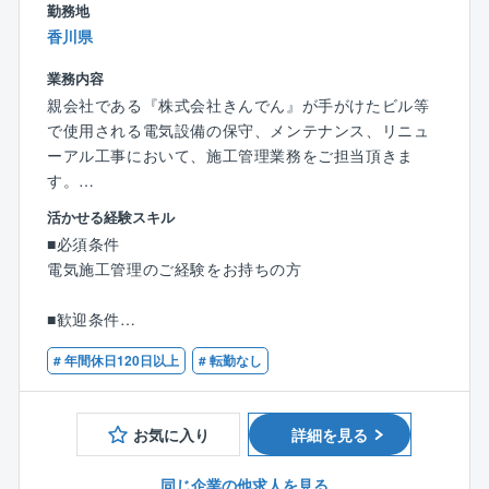
勤務地
◇エンドユーザーとの関わり
香川県
「エンジニアリング」「ゼネコン」「サブコン」の要
素を網羅しているため、大手ゼネコンや設計事務所に
業務内容
与えられた設計図で仕事するのみならず、自らクライ
親会社である『株式会社きんでん』が手がけたビル等
アントと直接会話し、一緒に設備を創り上げることが
で使用される電気設備の保守、メンテナンス、リニュ
出来ます。
ーアル工事において、施工管理業務をご担当頂きま
その分、厳しいお言葉を頂戴することもありますが、
す。
それが達成感ややりがいに繋がります。
活かせる経験スキル
■職務内容
◇円滑、柔軟なプロジェクト遂行
■必須条件
広島市内の既存の建物を中心に、メンテナンス・リニ
約7,8割が自社請け案件です。設計～施工管理～保守サ
電気施工管理のご経験をお持ちの方
ューアルを行っていただきます。 協力会社の方と協同
ービスまで自社で抱えることが多く、プロジェクトを
し、案件の施工を管理頂きます。
一気通貫で円滑に、柔軟に遂行することが可能です。
■歓迎条件
「外注さんと意思の疎通が図れていなかった」「軽微
第一種電気工事士の資格をお持ちの方
＜工事の流れ＞
# 年間休日120日以上
# 転勤なし
な変更も時間がかかる」といった業界特有の問題も起
1級電気工事施工管理技士の資格をお持ちの方
・設計図の作成
こりにくい体制です。
・積算・見積、契約
・施工図の作成
お気に入り
詳細を見る
◇穏やかでフラットな社風
・手配
同社の特徴は「チームの和を重んじて働く」「穏やか
材料や現場に関わる職人を手配。10年以上の付き合い
同じ企業の他求人を見る