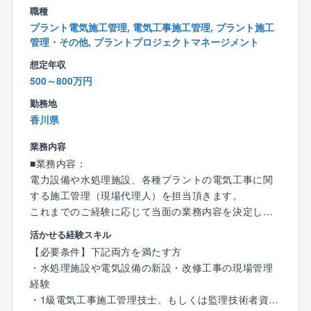
NEXCO：高速道路の案件となります。
職種
日本下水道事業団：水処理（上下水、ゴミ焼却の水
プラント電気施工管理, 電気工事施工管理, プラント施工
処理）の案件となります。
管理・その他, プラントプロジェクトマネージメント
国土交通省：ダム・用水路・道路（高速道路でない
想定年収
国道）の案件となります。
500～800万円
勤務地
水道や環境など人々の生活を支える制御システムを開
香川県
発しており、浄水場および下水処理施設で活用されて
いる監視制御装置など目に見えないところで先進の技
業務内容
術が活躍しています。
■業務内容：
規模も数十億円単位の案件などインフラを支える社会
電力設備や水処理施設、各種プラントの電気工事に関
的な価値の高い製品ばかりで、首都圏や関西でも案件
する施工管理（現場代理人）を担当頂きます。
が増加しています。
これまでのご経験に応じて当面の業務内容を決定しま
また、九州内では電力会社との共同研究が進みリチウ
すが、主には下記の業務内容です。
ムイオンなどの次世代新エネルギー分野の開発にも大
活かせる経験スキル
＜電力システム＞
きく貢献しています。
【必要条件】下記両方を満たす方
500KV 変電所集中自動化監視制御システム、総合制御
・水処理施設や電気設備の新設・改修工事の現場管理
所用自動監視制御システム、400Vパワーセンタ、配電
■魅力：
経験
自動化システム、地中用開閉器塔など
主要株主に九電工、西日本鉄道、福岡銀行、西日本シ
・1級電気工事施工管理技士、もしくは監理技術者資格
＜社会システム＞