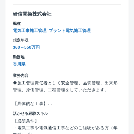
■電気部門の特徴：
電気部門では、四国電力株式会社の水力発電所・変電
研信電操株式会社
所の建設・保守・メンテナンス業務を通じて、電気の
職種
安定供給に貢献しております。
電気工事施工管理, プラント電気施工管理
また、民需・官需設備では、太陽光発電（メガソーラ
ー）および風力発電設備の日照、風況観測・分析・設
想定年収
計・建設・保守・運転業務をはじめ、工場や各種プラ
360～550万円
ントの受変電設備・電気計装・省エネルギー設備、道
勤務地
路、トンネルなどの照明・防災施設、上下水道、し尿
香川県
処理施設の電気計装設備の設計・建設・保守までトー
タルに対応し、お客様のニーズに合った最新技術の提
業務内容
案を取り入れた最適設計を行い、幅広い分野で活躍し
◆施工管理責任者として安全管理、品質管理、出来形
ております。
管理、原価管理、工程管理をしていただきます。
【同社の特徴】
【具体的な工事】
同社は1970年の創業以来、四国電力グループの一員と
・多重無線設置工事
活かせる経験スキル
して発電設備・変電設備等の建設及び保守・点検等を
・ダム管理設備設置工事
【必須条件】
通じて生活に必要な電力安定供給の一翼を担ってきま
・防災情報システム設置工事
・電気工事や電気通信工事などのご経験がある方（年
した。また、電力設備の工事で培った技術をもとにエ
・海上保安無線設備工事