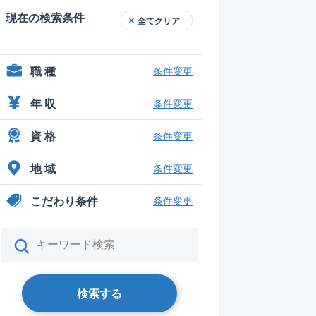
現在の検索条件
全てクリア
職 種
条件変更
年 収
条件変更
資 格
条件変更
地 域
条件変更
こだわり条件
条件変更
検索する