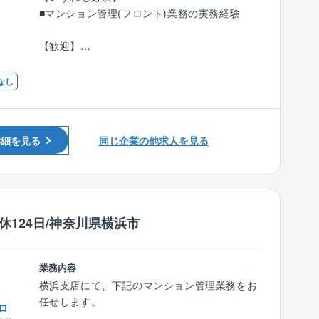
・入社後は1.5カ月間の充実した中途研修有り
ークライフバランスを整えて就業可能です！
◆総会、理事会の理事会の運営サポート…報告
■マンション管理(フロント)業務の実務経験
・業界トップレベルの「技術研修センター」で
書/各種資料作成、総会、理事会の開催や進行サ
の研修有り
ポート、議案書/議事録作成 等
【歓迎】
・資格の取得に向けたサポート体制が充実
◆組合の運営/費用関連…予算作成、収支報告決
■管理業務主任者の資格をお持ちの方
算説明 等
■マンション管理士、マンション維持修繕技術
なし
【魅力ポイント】
◆マンション設備の企画/提案…メンテナンス/
者の資格をお持ちの方
◎中途社員も活躍しやすい評価制度
修繕提案、大規模改修工事の企画～工事完了の
中途入社社員が多数在籍しており、担当者から
サポート 等
約3年で課長に昇格した社員もおります。
◆住民の方からの問合わせ対応
詳細を見る
同じ企業の他求人を見る
また、評価制度においても、新卒・中途入社に
関係なく、成果・取組等を勘案し、メリハリの
【同社が管理するマンションの特徴】
ある評価を徹底しています。
同社が管理するマンションは、グループ会社が
開発/販売した新築マンションが大半です。
◎同社独自の福利厚生
ヨーロッパ建築を意識した外観やデザインが特
休124日/神奈川県横浜市
社内バーベキューやリゾート施設割引など、同
徴的で、ドラマや映画撮影などにも頻繁に使用
社独自の福利厚生が充実しています
されています。
業務内容
■同社は、ヨーロピアンテイストの[VERENA]ヴ
横浜支店にて、下記のマンション管理業務をお
ェレーナ グランシティマンションの管理を通じ
任せします。
ロ
てマンション管理に必要なノウハウの蓄積はも