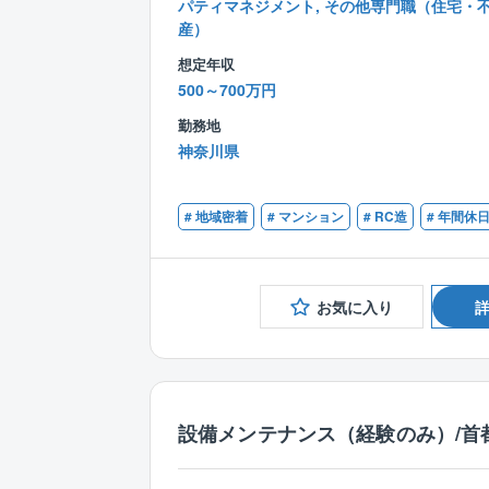
パティマネジメント, その他専門職（住宅・
産）
想定年収
500～700万円
勤務地
神奈川県
# 地域密着
# マンション
# RC造
# 年間休
お気に入り
設備メンテナンス（経験のみ）/首