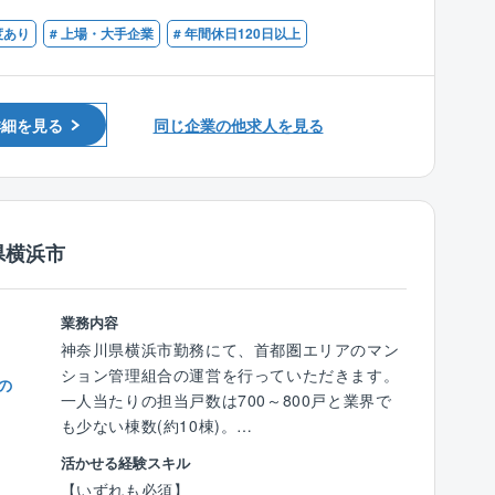
目標はありますが、お客様と良好な関係構築を
⇒課題解決のためのアドバイスやマンション運
【歓迎】
度あり
# 上場・大手企業
# 年間休日120日以上
重視している環境のため、ノルマに追われて仕
営ルールの見直し、計画的な資金計画の提案な
■マンション管理士
事をするという環境ではございません。未経験
ど。
■宅地建物取引士
の方でも、お客様と寄り添う仕事を重視されて
■修繕工事や防犯対策等の提案
■マネジメントのご経験
いる方を歓迎しております。
⇒必要な修繕工事の提案、工事スケジュール管
詳細を見る
同じ企業の他求人を見る
理を行います。
■担当マンションの定期巡回
【ポイント】
⇒居住者様や管理員との面談や建物の状況確認
■施設の保守・メンテナンス、長期修繕計画、
をして、リアルタイムな情報を把握。
組合会計、協力会社のコスト管理、管理人教育
■管理費や修繕積立金等の未収金督促業務
県横浜市
等は全て専門部署がフォローします。
■マンション内のコミュニティ形成のためのイ
■社内の施設管理部署の他、グループの長谷工
ベント提案及び運営 など
リフォーム、質の高いパートナー企業もあり、
業務内容
技術的なサポートは万全です。
【魅力ポイント】
神奈川県横浜市勤務にて、首都圏エリアのマン
■急なトラブルや居住者からの問い合わせの一
■「ライオンズ」ブランドで知られる大京グル
ション管理組合の運営を行っていただきます。
の
次対応は、自社保有の総合監視センター（24時
ープ
一人当たりの担当戸数は700～800戸と業界で
間・365日）の専門スタッフが担当します。
■マンション管理会社受託戸数ランキング（3
も少ない棟数(約10棟)。
位）※2023年
丁寧な顧客対応ができる方を募集します。
活かせる経験スキル
【入社後の研修体制】
■年間休日129日、フレックス/在宅勤務OKとワ
【いずれも必須】