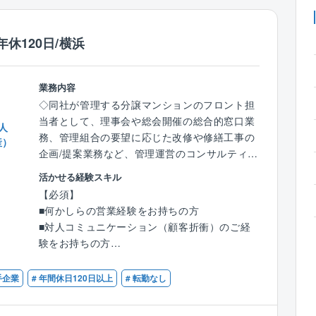
休120日/横浜
業務内容
◇同社が管理する分譲マンションのフロント担
当者として、理事会や総会開催の総合的窓口業
人
務、管理組合の要望に応じた改修や修繕工事の
産）
企画/提案業務など、管理運営のコンサルティン
グ全般をご担当頂きます。
活かせる経験スキル
【必須】
一人あたりの管理物件は10～12棟です。
■何かしらの営業経験をお持ちの方
■対人コミュニケーション（顧客折衝）のご経
【具体的には】
験をお持ちの方
＜組合運営サポート＞
■総会/理事会の企画/運営サポート
【歓迎】
手企業
# 年間休日120日以上
# 転勤なし
■会計/出納業務のサポート
■不動産営業・管理業務のご経験をお持ちの方
＜建物管理＞
■宅地建物取引士
■定期健診と建物/設備等総合点検