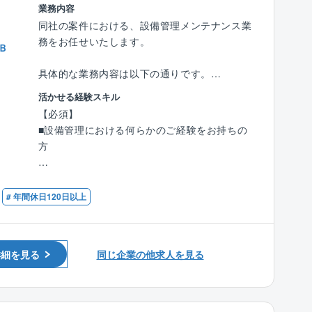
■一都三県で事業を展開しており、グループ全
業務内容
体で約130億の売り上げを記録し、関東でも有
同社の案件における、設備管理メンテナンス業
数の実績を誇る企業です。不動産管理に強みを
務をお任せいたします。
Ｂ
持っている中で、既存のお客様と長期的な関係
を築いているため、業績も安定しています。
具体的な業務内容は以下の通りです。
■オペレーションまで自社で一貫して対応で
■設備/消防/空調の巡回点検
活かせる経験スキル
き、他社の追随できない強みを持っておりま
■貯水槽の清掃
【必須】
す。
■建築物の小修繕
■設備管理における何らかのご経験をお持ちの
■年間休日124日で平均残業15時間程度、その
■給排水の修理 など
方
他、福利厚生も充実しており、就労バランスの
■工事の立ち合い（協力会社の管理業）
良好な環境です。
※作業は基本2人1組で、1日2〜3件程度を巡回
【歓迎】
します。
■電気工事士（1種2種）
# 年間休日120日以上
【事業方針】
■管工事施工管理技士（1級2級）
■企業として利益を追求するのはごく当たり前
【顧客や案件について】
■建築物環境衛生管理技術者
のことですが、そればかりを追求していては企
■取引先は100社以上ありますが、大手不動産管
■第三種電気主任技術者
業の存在価値はないのではないかという考えの
理会社からの案件受注がメインです。
詳細を見る
同じ企業の他求人を見る
■消防設備士（甲種4類/乙種6類）
もと、既存の事業の加え、奨学金の財団を設立
■取り扱う建物はマンションが7割、3割がオフ
■ボイラー技士
する等社会貢献に重きを置いて活動しておりま
ィスビルや商業施設などです。
■消防設備点検資格者
す。今後も魅力的な特徴あるオンリーワン企業
へ成長していくため、新しい未知への可能性に