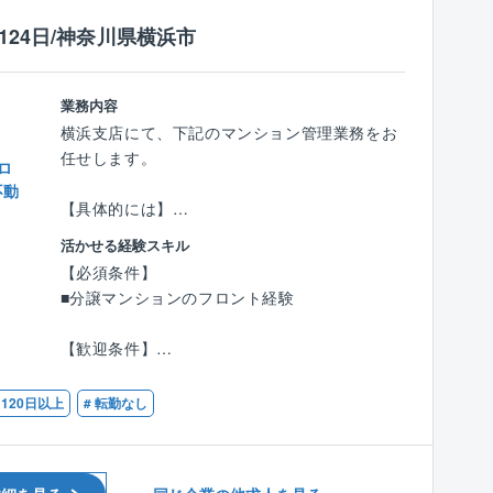
【組織構成】
挑戦していきたいと考えております。
■3つのグループで構成され、自社作業は都内を
124日/神奈川県横浜市
中心としており 遠方は協力会社と連携して実
施しています。
■3つのグループ内でエリアや客先で均等に分
業務内容
け、作業月に応じて効率よく現場を完了できる
横浜支店にて、下記のマンション管理業務をお
ように振り分けいたします。
任せします。
ロ
■現場スタッフは20代、30代が多く、マネジメ
不動
ント業務においては20代中盤〜40代のメンバー
【具体的には】
が多く活躍されています。グループごとにベテ
■担当案件はお一人当たり、12～15棟です。
活かせる経験スキル
ランリーダーが1名おり、その下に2～3年目が
■支店ごとに担当エリアが分かれており50～10
【必須条件】
数名、といった構成です。
0世帯の中規模マンションが中心です。
■分譲マンションのフロント経験
■消防設備のメンテナンス専門部署もございま
■管理組合運営のサポート：管理組合/理事会の
すので、専門的な知識/経験を活かして就業する
運営、決算業務の他に長期修繕計画の提案など
【歓迎条件】
ことが可能です。
を行います。
■管理業務主任者資格
■各種メンテナンスや修繕の手配や報告、提
日120日以上
# 転勤なし
【働き方】
案：建物の劣化、設備の不具合を防ぐため工事
■入社後は先輩に同行しながら様々な現場での
や補修の提案をします。
ご経験を積んでいただき独り立ちを目指しま
■労務管理：管理員、清掃員の採用、業務指導
す。
及び労務管理（賃金や労働時間の管理等）を行