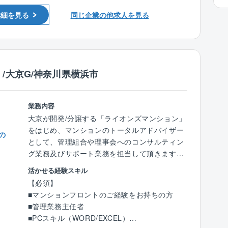
■管理業務主任者
■長期修繕計画策定/提案営業
詳細を見る
同じ企業の他求人を見る
＜コミュニティ支援＞
■生活マナーに関するトラブルの解消
■大規模改修工事等の大事業に関する組合員の
合意形成
＜管理人との連携＞
/大京G/神奈川県横浜市
■管理人の派遣、教育
※初期教育は管理人教育センターで実施。
業務内容
【業務の特徴】
大京が開発/分譲する「ライオンズマンション」
＼フレキシブルな働き方の実現／
をはじめ、マンションのトータルアドバイザー
の
理事会や総会の都合上、土日出勤が発生します
として、管理組合や理事会へのコンサルティン
が、1ヶ月前には予定が確定しているため、平
グ業務及びサポート業務を担当して頂きます。
日に休日を入れるなどプライベートの予定と調
マンション居住者の方々が快適且つ安全に生活
活かせる経験スキル
整しながら柔軟に調整が可能です！また時差出
を送れるようサポートして頂きます。
【必須】
勤やリモートワークも可能です！
■マンションフロントのご経験をお持ちの方
【具体的には】
■管理業務主任者
＼ノルマなし！お客様志向で企画提案が可能！
■居住者の方々で構成される管理組合の運営を
■PCスキル（WORD/EXCEL）
／
サポート