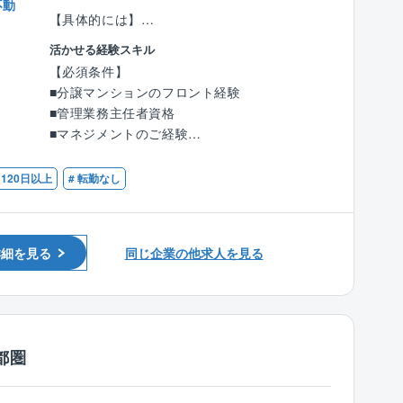
不動
ちろんのこと、皆様に満足してお住まいいただ
【具体的には】
きたいと考えております。快適で安全なマンシ
■担当案件はお一人当たり、12～15棟です。
活かせる経験スキル
ョンライフ実現のために、きめ細やかなメンテ
■支店ごとに担当エリアが分かれており50～10
【必須条件】
ナンスや緊急対応はもちろん、建物の長期修
0世帯の中規模マンションが中心です。
■分譲マンションのフロント経験
繕、大規模改修工事のプランニングを通して、
■管理組合運営のサポート：管理組合/理事会の
■管理業務主任者資格
快適なマンションライフをサポートします。
運営、決算業務の他に長期修繕計画の提案など
■マネジメントのご経験
を行います。
【管理実績】359棟 24,138戸（2022年3月末
■各種メンテナンスや修繕の手配や報告、提
【歓迎条件】
日120日以上
# 転勤なし
日） 1棟あたりの平均戸数 68戸
案：建物の劣化、設備の不具合を防ぐため工事
■宅地建物取引士
≪東京エリア≫ヴェレーナ王子/グランタワー立
や補修の提案をします。
石レジデンス （56戸)/グランシティレイディア
■労務管理：管理員、清掃員の採用、業務指導
ントタワー(タワー型) （194戸)/グランシティ
及び労務管理（賃金や労働時間の管理等）を行
詳細を見る
同じ企業の他求人を見る
麻布（21戸）/グランタワー府中(駅前再開発)
います。
(240戸)/ヴェレーナ（王子）（351戸） 他131
※組合の管理会計は会計専門チームが担当しま
件
す。
≪神奈川エリア≫レイディアントシティ横濱/レ
※社内に工事部、設備部、法務部があるので連
イディアントシティ横濱(団地型 11棟) (1,805
携が取りやすいのが特長です。
都圏
戸)/横濱ユーロタワー(タワー型) (96戸)/ヴェレ
ーナ港北ニュータウン(346戸) 他116件
【ユニオングループの魅力】