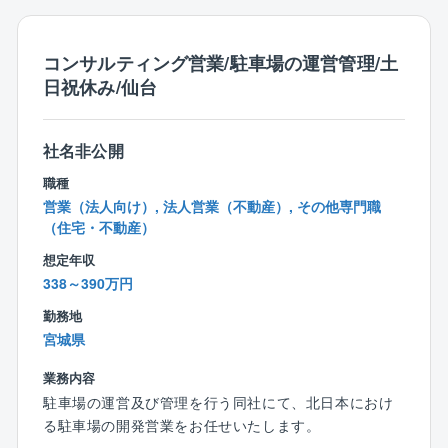
0）」の認定を受けました。
「最も重要な経営資源は従業員である」という理念の
もと、
コンサルティング営業/駐車場の運営管理/土
「総合不動産管理会社圧倒的上位」を達成するため、
日祝休み/仙台
従業員の心身の健康の維持向上と働きやすい職場づく
りを目的として
健康経営に積極的に取り組んでおります。
社名非公開
（2）定年延長制度…
職種
他社に先駆けて、2017年10月より技術力の継続確保と
営業（法人向け）, 法人営業（不動産）, その他専門職
経験豊富な技術員の
（住宅・不動産）
ノウハウ継承を目的に、技術員の定年を現行の60歳か
想定年収
ら65歳へ延長する
338～390万円
「定年延長制度」を導入致しました。
2018年1月からは、お客様とのリレーションの継続と
勤務地
ノウハウ知見の継承を目的に
宮城県
「定年延長制度」の対象を事務員にも拡大致しまし
業務内容
た。
（3）女性の活躍…
駐車場の運営及び管理を行う同社にて、北日本におけ
同社では、女性ワーキングPTの活動をはじめ、ワーク
る駐車場の開発営業をお任せいたします。