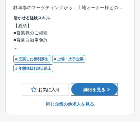
ライフバランスの充実等
女性活躍推進に取り組んで参りました。
駐車場のマーケティングから、土地オーナー様との交
今後も女性が活躍できる職場環境の整備、キャリアア
渉・設計・終始予測・提案・契約まで駐車場作りに関
活かせる経験スキル
ップへの支援に力を入れて参ります。
するすべての仕事を手がけます。
【必須】
（4）福利厚生・休日休暇…
同じ土地はふたつとして無いので、オーナー様のオー
■営業職のご経験
有給休暇消化率も平均で年10日は消化しており、全社
ダーも様々。
■普通自動車免許
的にさらに取得を促進しております。
そのひとつひとつをヒアリングし具現化していくこと
育休産休の取得（もちろん男性も取得可能）も可能で
はもちろん、相手の立場になって潜在的なニーズを想
【歓迎】
あり、
像し、あらゆる知識のもと解決・実現していくことが
# 充実した福利厚生
# 上場・大手企業
■不動産営業、金融営業のご経験
保育所利用金の補助制度もございます。
求められます。
# 年間休日120日以上
また、グループの横のつながりを活かし、グループ優
仕事の上流から下流まで一貫して携わることにより、
待などの福利厚生もございます。
多くの経験を積みビジネスのノウハウを吸収すること
ができます。
お気に入り
詳細を見る
※出張可能性あり。
同じ企業の他求人を見る