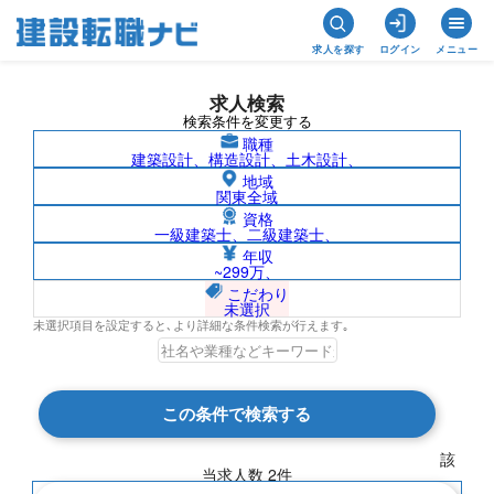
求人を探す
ログイン
メニュー
求人検索
検索条件を変更する
職種
建築設計、構造設計、土木設計、
地域
関東全域
資格
一級建築士、二級建築士、
その他専門職（住宅・不動産）/宮城県の
年収
~299万、
求人検索結果一覧
こだわり
未選択
未選択項目を設定すると､より詳細な条件検索が行えます｡
検索結果 2 件
この条件で検索する
現在の検索条件
該
当求人数
2
件