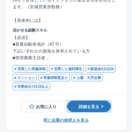
ます。（宮城営業所勤務）
【具体的には】
■分譲マンション管理組合に対する管理組合の運営マネ
活かせる経験スキル
ジメント業務
【必須】
（担当物件巡回、管理人/業者折衝、管理組合理事会/総
■普通自動車免許（AT可）
会の運営、
下記いずれかの資格を保有されている方
防火管理/消防計画作成、駐車場契約/解約、保険契約管
■管理業務主任者
理、名簿整備、
■宅地建物取引士
通知連絡業務、イベント支援）
# 充実した研修体制
# 充実した福利厚生
# 駅徒歩5分以内
■営業経験者（商材不問）
■会計マメジメント業務（未収納金督促、収納/支払業
# マンション
# 再雇用制度あり
# 上場・大手企業
務、予決算報告業務）
【歓迎】
# 年間休日120日以上
■建物/住環境改善提案（照明、オートロック、宅配ボ
■不動産業界（ディベロッパー、住宅、売買仲介、賃
ックス、災害対応等）
貸、管理）経験者
■分譲マンション管理経験（フロント）
お気に入り
詳細を見る
■同社の魅力
（1）健康経営…
同じ企業の他求人を見る
同社は、経済産業省と日本健康会議が共同で顕彰する
「健康経営法人2018 大規模法人部門（ホワイト50