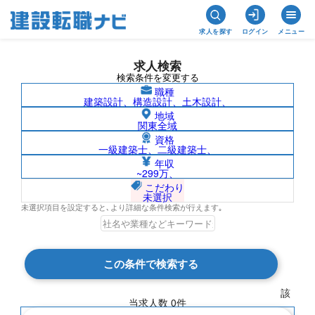
求人を探す
ログイン
メニュー
求人検索
検索条件を変更する
職種
建築設計、構造設計、土木設計、
地域
関東全域
資格
一級建築士、二級建築士、
その他専門職（住宅・不動産）/山形県の
年収
~299万、
求人検索結果一覧
こだわり
未選択
未選択項目を設定すると､より詳細な条件検索が行えます｡
検索結果 0 件
この条件で検索する
現在の検索条件
該
当求人数
0
件