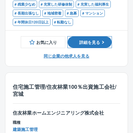
す。
# 残業少なめ
# 充実した研修体制
# 充実した福利厚生
・大規模修繕工事の施工監理・設計監理経験
# 長期出張なし
# 地域密着
# 急募
# マンション
【具体的には】
【歓迎条件】
# 年間休日120日以上
# 転勤なし
◇原状回復管理
・建築施工管理技士もしくは建築士資格
1. 原状回復工事及び工事監理
2. 模様替え・リフォーム工事全般
お気に入り
詳細を見る
3. 上記工事におけるデザインコンサルティング
同じ企業の他求人を見る
◇コンストラクションマネジメント
1. マンション・ビルの長期修繕計画
2. 大規模改修工事のコンサルティング
3. 大規模改修工事監理
4. 建築基準法による特殊建築物調査報告書作成
住宅施工管理/住友林業100％出資施工会社/
オーナー様の大切な建物を長期に維持するため、実績
宮城
と経験を活かした計画的な修繕をご提案します。
最小限の経費で修繕を行い、引き渡し後も専門スタッ
フによるアフター点検・ご報告を実施します。
住友林業ホームエンジニアリング株式会社
職種
◇建築工事
建築施工管理
1. ビル・マンションの大規模改修工事