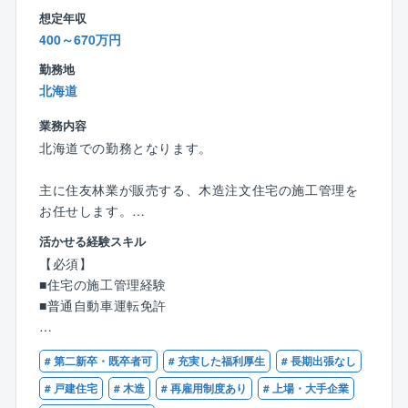
想定年収
2. 店舗・テナントの新築・改修工事
400～670万円
3. ビル・マンションの設備更新工事
勤務地
北海道
【魅力】
◎抜群の働きやすさ
業務内容
家庭や自分時間を大切にしながら就業可能！
北海道での勤務となります。
・土日祝休み・年休126日・フレックス制導入・内勤5
割
主に住友林業が販売する、木造注文住宅の施工管理を
・時短勤務制度や産休・育休制度充実◎
お任せします。
取得・復帰実績もあり、女性も働きやすい環境で
新築住宅が中心ですがニーズが高まっているリフォー
活かせる経験スキル
す。
ムの物件も増えています。
【必須】
・就業場所は札幌営業所となりますが現場常駐はな
■住宅の施工管理経験
く、工事監理がメインになります。オフィスワークも
■木造軸組構法やツーバイフォー構法、親会社オリジナ
■普通自動車運転免許
ございます。
ルのビッグフレーム構法による木造注文住宅の施工管
・理事会出席のため休日出勤の可能性がございます
理です。
【歓迎】
が、代休取得が可能です。（取得率100%）
■複数の現場を並行して担当します。個人差があります
# 第二新卒・既卒者可
# 充実した福利厚生
# 長期出張なし
■建築施工管理技士または建築士有資格者
が、年間15～20棟程度を手がけます。
■木造住宅の施工管理経験
# 戸建住宅
# 木造
# 再雇用制度あり
# 上場・大手企業
【同社について】
■品質、安全、原価、工程を管理していきます。