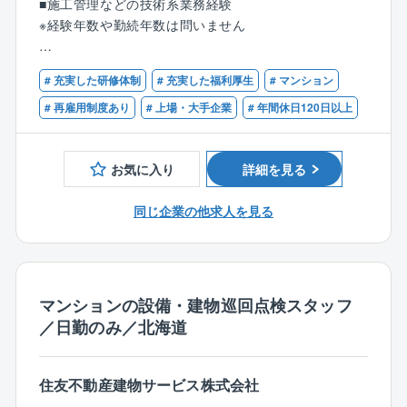
■施工管理などの技術系業務経験
スペースのデザイン依頼をいただいています。
■診断報告書の作成
※経験年数や勤続年数は問いません
海外で採用されているデザインを参考にしながら、日
■管理組合への診断報告
本のワークプレイスの可能性を広げていきます。
【歓迎】
【働き方】
# 充実した研修体制
# 充実した福利厚生
# マンション
下記資格をお持ちの方
＊＊＊＊＊＊＊＊＊＊＊＊＊＊＊＊＊＊＊＊＊＊＊＊
■朝、配属先事務所に出勤後、現場の点検業務を行いま
■1級/2級建築施工管理技士
# 再雇用制度あり
# 上場・大手企業
# 年間休日120日以上
＊＊＊＊＊＊＊＊＊
す。
■一級/二級建築士
完了次第、事務所に戻り、報告書の作成を行っていた
■仕事の流れ
だきます。
お気に入り
詳細を見る
＜初回訪問・ヒアリング＞
■年間休日120日以上、残業も20～30時間です。
営業とともにお客様先に訪問し、お客様の提案に繋げ
同じ企業の他求人を見る
られるよう、リノベーションの背景、思いを伺いま
【募集対象】
す。
■サブコンやマンション管理会社での施工管理経験者は
↓
即戦力として歓迎します！
＜図面作成・プレゼン準備＞
経験年数、勤続年数にこだわりはないため、経験の浅
マンションの設備・建物巡回点検スタッフ
ヒアリング内容を元に、図面・プレゼン資料の作成を
い方でもチャレンジできるポジションです。
／日勤のみ／北海道
行います。プレゼン資料は営業と共同で行いますが、
■ワークライフバランスを整えて就業を希望される方に
デザインイメージやコンセプトの作成はデザイナーが
ぴったりの働き方です！
中心となって動きます。
■建築施工管理技士の資格をお持ちであれば大歓迎です
住友不動産建物サービス株式会社
↓
が、これからの取得でも問題ございません。