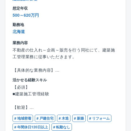
■このポジションの意義：
電気や水道、消防設備、エレベーターなどが壊れたり
想定年収
古くなったりすると、住んでいる人の安全や大切なも
500～620万円
のに影響が出ることになります。定期的に点検をする
勤務地
ことで、そういった事故やトラブルを未然に防ぐこと
北海道
ができます。
安全がしっかり守られていると、住んでいる方たちも
業務内容
安心して暮らせます。
不動産の仕入れ～企画～販売を行う同社にて、建築施
また、定期的な点検と必要な修理を行うことで、マン
工管理業務に従事いただきます。
ションの傷みを防ぎ、長く価値を保つことができま
す。
【具体的な業務内容】
■住宅リフォーム、建設工事における工程、品質、原価
活かせる経験スキル
■このポジションの魅力
の管理業務
【必須】
・一つとして同じ建物はないので、点検するたびに新
■現場の管理、下請業者との打ち合わせ
■建築施工管理経験
しい発見があります。
※現場で予定通り工事が進められるよう段取りを組んだ
・まるで“お医者さん”のように、マンションの状態を診
り、使用する資材発注、協力会社様への声掛け等を行
【歓迎】
断する感覚があるので楽しく感じます。
っていただきます。
■建築士、建築施工管理技士の資格をお持ちの方
・訪問先で「今日は紅葉がきれいだった」「駅前に新
# 地域密着
# 戸建住宅
# 木造
# 新築
# リフォーム
しい商業施設が完成したな」など、自然との関わりや
# 年間休日120日以上
# 転勤なし
変わりゆく街並みを感じることができます。
～おすすめポイント～