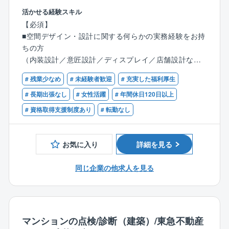
企業様の事業戦略・経営課題をもとにワークプレイス
代）
活かせる経験スキル
戦略を考案し、作業効率の向上や活発なコミュニケー
【必須】
ションに向けた空間創出を行うなど、オフィス環境整
■福利厚生：
■空間デザイン・設計に関する何らかの実務経験をお持
備に関わる物件仲介から内装設計・工事、家具やICTの
住宅手当、子ども同伴勤務制度、半日/時間単位有給休
ちの方
提案、オフィスビルのリノベーションまで幅広く事業
暇制度など福利厚生の充実度向上を図り、従業員が健
（内装設計／意匠設計／ディスプレイ／店舗設計など
を展開します。
康で安心して働ける環境の整備への取り組みをより一
分野不問）
層積極的、継続的に推進してまいります。
# 残業少なめ
# 未経験者歓迎
# 充実した福利厚生
人々が気持ちよく働き、クライアント企業様が長期的
【歓迎】
# 長期出張なし
# 女性活躍
# 年間休日120日以上
に成長できるオフィスの構築を目指します。
■同社の強み：
■オフィスまたは店舗の設計経験
# 資格取得支援制度あり
# 転勤なし
またオフィスという物理的な観点だけでなく、働き方
低価格×良品質が同社の強みであり、独自の流通／調達
■一級または二級建築士の資格をお持ちの方
や社会との関わり方まで見据えた提案から、高いご支
／工事を導入したことで一般的な住宅坪単価の約半分
持をいただいております。
の値段を実現しています。
お気に入り
詳細を見る
効率的な広告戦略による高認知度の獲得、さらに全国
ビルの資産価値を上げるリノベーション事業や、コワ
に展示場を持つスケールメリットによる資材調達の優
同じ企業の他求人を見る
ーキングスペースなど新しいワークプレイス空間の創
位性を保ち、低価格で良質な住宅を提供できることで
出にも注力中です。
す。
【ビルの資産価値を上げるリノベーションデザイン】
スクラップ＆ビルドが終わりを告げる現代で、重要に
マンションの点検/診断（建築）/東急不動産