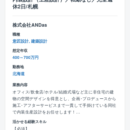
事・耐震工事
休2日/札幌
◆施工管理1人あたりの担当物件数
基本的に一人一現場、年間3現場程度
◆マンションの居住者が住んでおられる中での「居な
株式会社ANDas
がら工事」のため、夜間作業は行わず、原則17時過ぎ
職種
に現場からは撤退することが多いです。
意匠設計, 建築設計
◆現場詳細…1現場につき1～3名配置
想定年収
◆工期…4ヶ月～1年程度
400～700万円
◆現場規模…3000万～3億（大型マンション・タワー
マンションの物件もあり、メインは5000万～1億規模
勤務地
と大規模ですので、スキルアップを目指す方にお勧め
北海道
です！）
業務内容
【入社後の研修制度について】
オフィス/飲食店/ホテル/結婚式場など主に非住宅の建
スキルや前職での経験に合わせて、1週間～1ヶ月程
物の空間デザインを得意とし、企画･プロデュースから
度、同社の現場代理人教育を実施します。
施工･アフターサービスまで一貫して手掛けている同社
また、現場に合わせた特別教育（有機溶剤、石綿ゴン
で内装生産設計をお任せします！
ドラ、高所作業車等）も実施します。
※既存顧客からの紹介メイン
活かせる経験スキル
【必須】