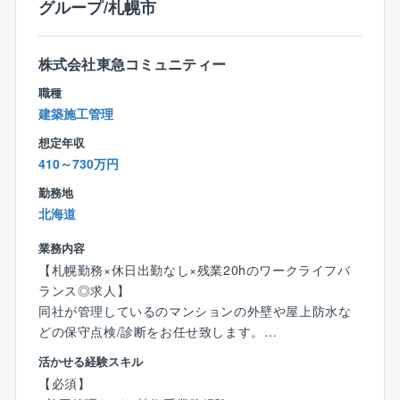
なるのがオフィスビルのリノベーション事業。
グループ/札幌市
オフィスビルリノベーションデザインでは、そのビル
の資産価値を向上させ、ビルオーナーと入居者の両方
に喜ばれる空間を作り上げます。
株式会社東急コミュニティー
建物の顔であるエントランス・共用部、外壁などデザ
職種
インの幅が大きい部門の設計に携わります。
建築施工管理
案件によっては、ビル1棟全体のリノベーションをお任
想定年収
せ頂くことも。金額・規模ともに大きい仕事にチャレ
410～730万円
ンジできます。
勤務地
【世界のオフィス×コワーキングスペース】
北海道
コロナの世界的な流行でテレワークと共に注目された
のが、コワーキングスペースの存在です。
業務内容
テレワークはしたいけれど、自宅だと作業に集中出来
【札幌勤務×休日出勤なし×残業20hのワークライフバ
ないと感じた方も多かったのではないでしょうか。
ランス◎求人】
仕事場としての環境が整った空間で程よい集中力を保
同社が管理しているのマンションの外壁や屋上防水な
てるコワーキングスペースは、今後も新しい「オフィ
どの保守点検/診断をお任せ致します。
ス」のかたちとして需要は増えていくと見込まれま
活かせる経験スキル
す。
【具体的には】
【必須】
現在は外資系企業オーナー様から多くのコワーキング
■マンションのおける建築物の保守点検/診断