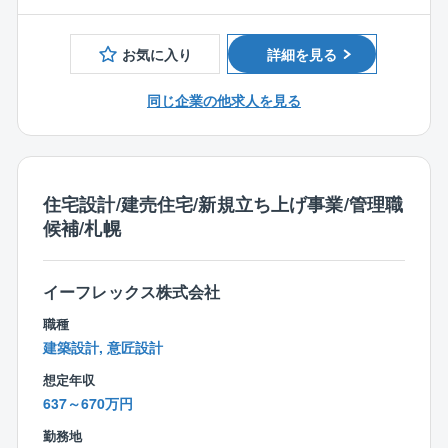
同社は2015年の設立以来、不動産買取再販事業や不動
■働き方
産売買仲介事業を行い、右肩上がりの成長を続けてい
お気に入り
詳細を見る
【時差出勤制度】
ます。
1日単位で利用できる、出勤時間（始業時刻）をずらせ
この度地域のニーズにお応えするため、新築戸建事業
同じ企業の他求人を見る
る制度です。
を立ち上げました。
業務の都合だけでなく、通院やお子様の学校イベント
今回新規事業のスタートアップメンバーとして建築施
に参加するためなど、
工管理をお任せします。
業務に支障がない範囲であれば、理由を問わず申請す
ることができます（事前許可制）。
住宅設計/建売住宅/新規立ち上げ事業/管理職
インセンティブ制度（賞与年3回）があり、利益は努力
また、有給休暇の半日利用と組み合わせると更に柔軟
候補/札幌
する社員に還元するシステムで高収入とやりがいを得
な働き方も可能です。
られるチャンスがあります。
勤務時間例
イーフレックス株式会社
■入社後の流れ
1）8:00 ～17:00（時差出勤）
まずは同社の業務内容や仕事の流れを覚えていただ
職種
2）11:00～20:00（時差出勤）
き、徐々に業務範囲を広げていただけます。
建築設計, 意匠設計
3）12:00～16:00（時差出勤＋半日休暇）
社内のメンバーはもちろん、パートナー企業とすぐに
想定年収
コミュニケーションが取れるため、わからないことは
【働きやすさ】
637～670万円
即解決できる環境です。
・労務管理の面ではPCでの勤務時間の出退勤の打刻だ
勤務地