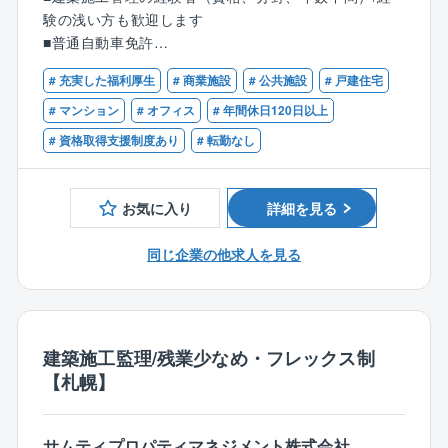
定時退社や年休を取得しやすい社風です。
リアになる場合もございます。大型案件につきまして
験の浅い方も歓迎します
多様な働き方を支援する「ワークライフインテグレー
は、平日は現場付近に滞在いただき、週末に自宅に帰
■普通自動車免許
ション」を掲げております。
っていただく形もとっております。
その取り組みのもとオフピーク出勤や在宅勤務制度が
# 充実した福利厚生
# 商業施設
# 公共施設
# 戸建住宅
【歓迎条件】
整備され、ライフスタイルに合わせた勤務を実現して
【業務の特徴】
■建築施工管理技士、建築士の資格
# マンション
# オフィス
# 年間休日120日以上
います。
同社は、木造建築、RC造・S造建築等、幅広く手がけ
# 資格取得支援制度あり
# 転勤なし
ております。入社後まずは、経験のある分野・構造の
■同社の魅力と特徴：
建築物から携わっていただきます。始めは先輩社員と
【◇内装業界大手企業】内装業界のトップ企業の1社で
共に現場に入り、業務を学んでいただきます。経験者
お気に入り
詳細を見る
あり、大型商業施設、専門店、病院、公園等の公共施
の方には、短期間で現場をお任せします。フットワー
設まで幅広い分野の内装デザインを手掛けています。
ク良く、現場での確認・調整・指導をこなせる方を歓
同じ企業の他求人を見る
また海外5か国6拠点を展開し、ASEAN地域における商
迎いたします。
業施設開発にも多く携わっています。
【◇DX積極導入中！】デジタルとエシカルを掲げてお
【就業環境】
り、東京都がテレワークのモデル的・先進的な事例を
平均年齢は39歳、社員数42名で幅広い年齢層のメンバ
取り上げる「TOKYOテレワークアワード」を受賞しま
ーが在籍しております。上層部とも話がしやすい、風
建築施工監理/残業少なめ・フレックス制
した。
通しのよい雰囲気です。
【札幌】
また、国が認定する「DX認定事業者」に認定されるな
ど様々な取り組みをしています。
【福利厚生】
資格手当、住宅手当、扶養手当、現場手当、燃料手当
サムティプロパティマネジメント株式会社