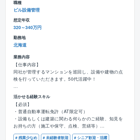
＜お客様へのプレゼン＞
職種
営業と一緒に提案資料を持って訪問し、コンセプトや
ビル設備管理
デザインの意図をお伝えします。
想定年収
↓
320～340万円
＜工事・引き渡し＞
プレゼンの結果お仕事を受注したら、工事が始まりま
勤務地
す。現場の管理は施工管理部門や営業がメインで行い
北海道
ますが、デザイン性の高い施工箇所など、必要に応じ
業務内容
てデザイナーが現場で職人に直接指示を出します。
【仕事内容】
同社が管理するマンションを巡回し、設備や建物の点
＊＊＊＊＊＊＊＊＊＊＊＊＊＊＊＊＊＊＊＊＊＊＊＊
検を行っていただきます。50代活躍中！
＊＊＊＊＊＊＊＊＊
【具体的には】
■仕事のやりがい
活かせる経験スキル
■設備（給排水・空調・消防・照明等）を外観や動作
ご自身のデザイン力・提案力を活かせます！
【必須】
で、異音、異臭、油・水モレ等をチェック、写真撮影
古いビルのデザインを一新することでテナント誘致が
・普通自動車運転免許（AT限定可）
■建物の劣化状況（発錆、ヒビ割れ、膨れ、破断、はが
しやすくなる。ビルとしての資産価値が向上してい
・設備もしくは建築に関わる何らかのご経験、知見を
れや欠け等）の点検、写真撮影
く。リニューアルしたビル内で生き生きと働く方々が
お持ちの方（施工や保守、点検、営繕等）
■空調機器設備のフィルター清掃
いる。
・PC基本操作に抵抗が無い方（報告入力程度）
■点検結果の報告書作成（規定フォームへの入力）
ビルを生まれ変わらせるのは設計デザイナーの役割で
# 残業少なめ
# 未経験者歓迎
# シニア歓迎・活躍