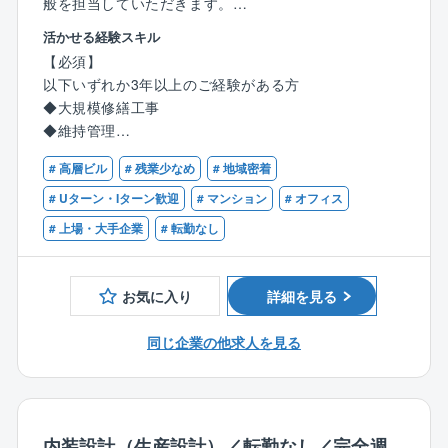
般を担当していただきます。
勤務地は札幌となります。
活かせる経験スキル
具体的には、下記業務を想定しております。
【必須】
以下いずれか3年以上のご経験がある方
【具体的には】
◆大規模修繕工事
◆品質／工程管理
◆維持管理
◆原価管理
◆営繕工事
◆安全管理
# 高層ビル
# 残業少なめ
# 地域密着
◆改修工事施工管理経験があること
◆環境管理
◆1級建築施工管理技士または一級建築士の資格をお持
# Uターン・Iターン歓迎
# マンション
# オフィス
◆書類作成 等
ちの方
# 上場・大手企業
# 転勤なし
※入社後、1～2現場は先輩社員と同行します。
【歓迎】
【本求人のポイント】
◆外壁・防水・耐震補強等の工事現場経験者
お気に入り
詳細を見る
◆元請け8割以上
あなぶきハウジングサービスの管理物件が2割以上
同じ企業の他求人を見る
◆マンション・オフィスビル・ホテル等の大規模修繕
工事
※スケルトン状態にしてからの店舗造作工事・一般住宅
内装工事
◆マンション・ビル改修│外壁・屋上・給排水設備工
内装設計（生産設計）／転勤なし／完全週