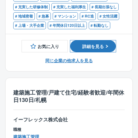
一日あたり3～4物件程度を巡回して点検していただき
す。空間を作り上げていく「ものづくり」の楽しさだ
【歓迎】
# 充実した研修体制
# 充実した福利厚生
# 長期出張なし
ます。
けでなく、実際に運用されていることからも仕事の意
・建築・消防・給排水・電気などの有資格者歓迎
# 地域密着
# 急募
# マンション
# RC造
# 女性活躍
※ピット内での閉所作業や屋上の高架水槽点検など、上
義を実感できます！
・マンションやビル等の建築もしくは設備の管理経験
り下りが発生する業務です
また、以前担当したオーナー様、もしくは管理会社様
# 上場・大手企業
# 年間休日120日以上
# 転勤なし
者
※同社のチェックシートを基にチェックいただきます
から「別物件も宜しく頼むよ！」とお声がけ頂けるこ
▼そのほか歓迎資格
※管理組合の理事会や総会等に出席することは原則あり
とは非常にうれしいですし、より良い提案をしていく
・施工管理技士（建築・管・電気等）
ません
お気に入り
詳細を見る
ことモチベーションにもつながります。
・電験（電気主任技術者）
※施工管理の立会いなどもありません
・電気工事士
同じ企業の他求人を見る
■同社の魅力
・消防設備士
■残業時間：月想定10～20時間程度
◎時差出勤OK
・ボイラー技士
就業時間の前倒し、後ろ倒しが可能です。
・危険物取扱者
【一日の流れ】
また、時間休や中抜けの制度もあります。
・建築士
社用車を使っての移動
◎テレワークOK
建築施工管理/戸建て住宅/経験者歓迎/年間休
▼そのほか歓迎経験
↓
オフィス出社、在宅勤務の活用が可能です。
日130日/札幌
・ゼネコン、サブコン等での建築工事の施工管理
建物内外や設備に関する劣化状況を点検、写真撮影
・建築物の劣化診断
↓
・建築物の改修工事提案
現地でスマホもしくは事務所PCにて、点検結果を定型
イーフレックス株式会社
の報告書フォームに入力・写真貼付
職種
建築施工管理