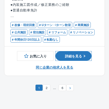
【同社の魅力】
【具体的には】
●内装施工図作成／修正業務のご経験
☆平均残業時間20h以下と少なめ
■CADによる施工図作成／修正
●普通自動車免許
☆研修体制が充実しており、安心して業務に取り組む
■竣工図の作成
ことができます
■各種申請書類の作成
【歓迎】
☆転勤はなく、腰を据えて就業可能！
■使用CAD（ベクターワークス、オートキャド）
# 改修・現状回復
# Uターン・Iターン歓迎
# 商業施設
●建築士（一級、二級）
☆穴吹ハウジングGの安定基盤がございます！
●建築施工管理技士（1級、2級）
# 公共施設
# 宿泊施設
# リフォーム
# リノベーション
【同社の強み】
他、建築関係の資格
# 年間休日120日以上
# 転勤なし
■コンセプトを含めたブランディングプロデュース/設
計デザイン/施工/運営までを手掛け、数多くの実績を築
いてきた企業です！
お気に入り
詳細を見る
■新築のみならず、増改築、リノベーションなど豊富な
ノウハウを蓄積。
同じ企業の他求人を見る
電気・機械設備工事も自社スタッフがおり、コスト
管理や様々なニーズに対応可
■空間デザインにとどまらず、あらゆる業態に合わせた
ブランディングやグラフィックなど、クリエイティブ
...
1
2
6
全体をプロデュースしご提案。
オリジナル家具のデザイン製造にも自社で対応し、
オリジナルな空間デザインを実現
■創業当時から海外での事業にも目を向けお客様のニー