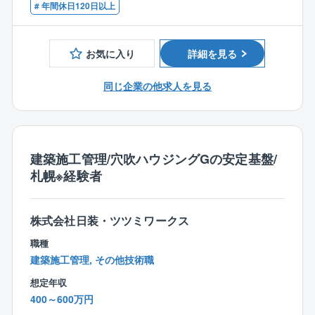
■土木施工管理技士
# 年間休日120日以上
同社は、サムティ株式会社100％出資の不動産管理会社
■お客様の管理、立会い等に関しては親会社である『住
■リフォームの施工管理経験
です。全国に拠点を持ち、賃貸・分譲マンション管理
友林業』様の担当となりますので、休日の出勤などは
から修繕、建築、リフォームまで一貫して対応。
ほとんど無く、現場の管理に集中してお仕事ができる
お気に入り
詳細を見る
不動産価値の最大化を支える高い専門性と、安定した
環境です。
経営基盤、働きやすい環境づくりも大きな魅力です。
同じ企業の他求人を見る
手掛けていただくのは、『住友林業の家』の施工。
自由設計の木造注文住宅で、その高い性能には業界で
も定評があります。同じものはどれ一つとしてないの
で、各現場でさまざまな経験を積むことができるでし
ょう。これまでの経験を充分に活かし、木の温もりが
建築施工管理/穴吹ハウジングGの安定基盤/
伝わるような住まいを創り上げてください。
札幌※経験者
＜同社の独自技術＞
新技術を追求し続ける同社。木造3階建ての新工法、
株式会社日装・ツツミワークス
『ビッグフレーム工法』など、これまで他社に先駆け
職種
て新たな技術を世に出してきました。
建築施工管理, その他技術職
常に新工法の開発に取り組む同社でなら、きっと自身
想定年収
のスキルアップも図れるはず。
400～600万円
刺激的な環境で、レベルアップを目指してください！