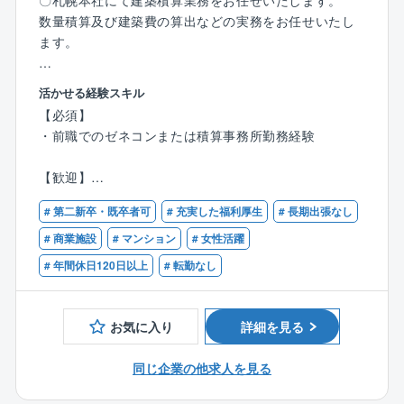
〇札幌本社にて建築積算業務をお任せいたします。
です！）
数量積算及び建築費の算出などの実務をお任せいたし
ます。
【入社後の研修制度について】
スキルや前職での経験に合わせて、1週間～1ヶ月程
【案件について】
度、同社の現場代理人教育を実施します。
活かせる経験スキル
・RC造・S造新築の積算全般を担当いただきます。
また、現場に合わせた特別教育（有機溶剤、石綿ゴン
【必須】
※出張はほとんど発生しません。
ドラ、高所作業車等）も実施します。
・前職でのゼネコンまたは積算事務所勤務経験
【組織構成】
【同社の魅力】
【歓迎】
・当該部門は部長1名（50代）、一般社員3名（40代男
☆平均残業時間20h以下と少なめ
・一級建築士
性／20代女性2名）で業務を担当しております。
☆研修体制が充実しており、安心して業務に取り組む
# 第二新卒・既卒者可
# 充実した福利厚生
# 長期出張なし
・二級建築士
ことができます
# 商業施設
# マンション
# 女性活躍
【魅力ポイント】
☆転勤はなく、腰を据えて就業可能！
# 年間休日120日以上
# 転勤なし
・清水建設株式会社のグループ企業
☆穴吹ハウジングGの安定基盤がございます！
・創業100年超の老舗企業
・女性技術者の採用に力を入れており、幅広い女性の
お気に入り
詳細を見る
活躍環境がございます。
・資格取得支援体制充実
同じ企業の他求人を見る
・研修・育成制度充実