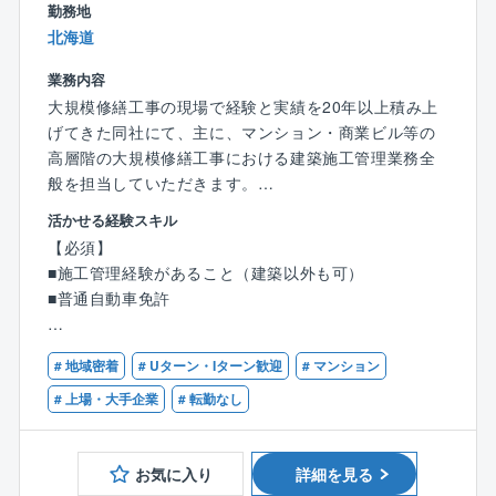
勤務地
⇒一人の施工管理が同時に進める棟数は、4～5棟。
北海道
また年間では10～15棟の物件を手掛けていただきま
す。
業務内容
スピードよりも質の高さを重視。一戸一戸を丁寧に施
大規模修繕工事の現場で経験と実績を20年以上積み上
工しています。
げてきた同社にて、主に、マンション・商業ビル等の
高層階の大規模修繕工事における建築施工管理業務全
☆品質にこだわれる「分業制」
般を担当していただきます。
同社では施工管理における建築担当、土木担当など、
勤務地は札幌となります。
活かせる経験スキル
担当領域の分業化を行うことで、それぞれがプロフェ
※本求人は経験者採用となります。
【必須】
ッショナルとして自らの業務に集中できるような体制
具体的には、下記業務を想定しております。
■施工管理経験があること（建築以外も可）
を整えています。
■普通自動車免許
※一部地域では建築/土木をワンストップで管理してい
【具体的には】
ます。
◆品質／工程管理
【歓迎】
◆原価管理
# 地域密着
# Uターン・Iターン歓迎
# マンション
■建築施工管理技士の資格をお持ちの方
☆顧客管理なし！
◆安全管理
■建築士の資格をお持ちの方
# 上場・大手企業
# 転勤なし
顧客管理は元請が行い、積算担当者が発注のための拾
◆環境管理
■建築士、監理技術者資格
いを分業するので、施工管理にこだわった業務が可能
◆書類作成 等
■マンション等の大規模修繕のご経験がある方。
です。
※入社後、1～2現場は先輩社員と同行します。
お気に入り
詳細を見る
■外壁・防水・耐震補強等の工事現場経験者