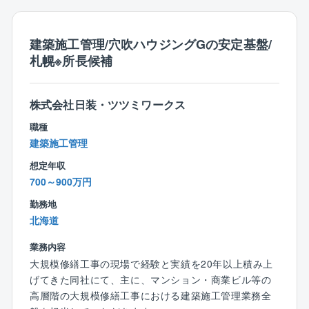
【同社に関して】
・同社の技術者は、知識や技能だけではなく、コミュ
ニケーションや創造性などのヒューマンスキルを重視
建築施工管理/穴吹ハウジングGの安定基盤/
しています。
札幌※所長候補
お客様の夢の一つ一つを大切にし、それぞれ希望を
叶える誠実な施工を実現できる技術者を育成していま
す。
株式会社日装・ツツミワークス
特に実績のある分譲マンションの施工では、購入さ
職種
れた方の個別の要望の一つ一つに、図面の変更から材
建築施工管理
料の提案など臨機応変に対応しています。
想定年収
700～900万円
勤務地
北海道
業務内容
大規模修繕工事の現場で経験と実績を20年以上積み上
げてきた同社にて、主に、マンション・商業ビル等の
高層階の大規模修繕工事における建築施工管理業務全