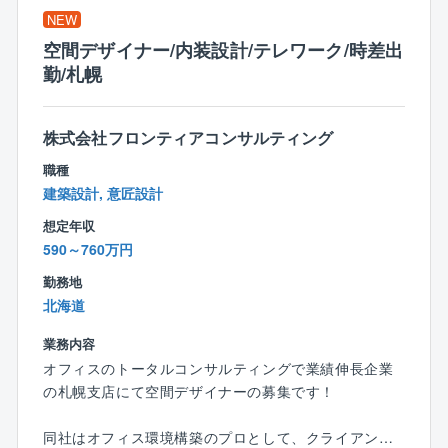
■図面設計業務
NEW
空間デザイナー/内装設計/テレワーク/時差出
※年間で10棟～20棟の設計をご担当いただきます。
勤/札幌
※お客様との打ち合わせへの同席を依頼される場合があ
ります。
株式会社フロンティアコンサルティング
■働き方：
年間休日120日、残業は月20～30時間程度と働きやす
職種
い環境が整っています。
建築設計, 意匠設計
入社後の研修も徐々に充実化を図っており、育成にも
想定年収
力をいれています。
590～760万円
設計職は特に育成体制が整っており、離職率も低い環
境です。
勤務地
北海道
■年収例：
業務内容
15年目：課長／1,235万円（月収69.6万円＋賞与＋残
オフィスのトータルコンサルティングで業績伸長企業
業代）
の札幌支店にて空間デザイナーの募集です！
13年目：係長／934万円（月収50.6万円＋賞与＋残業
代）
同社はオフィス環境構築のプロとして、クライアント
６年目：主任／846万円（月収40.1万円＋賞与＋残業