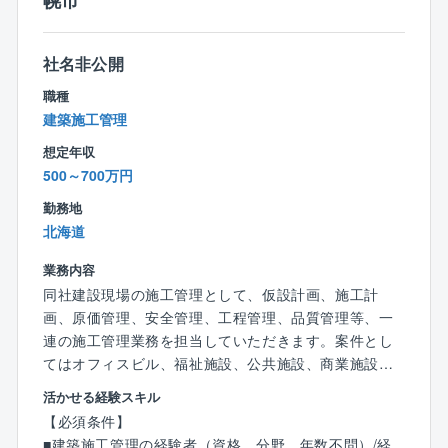
幌市
【担当するプロジェクト】
北海道支店では、ショッピングモールなどの大型商業
社名非公開
施設の案件が多いです。
職種
建築施工管理
その他案件例）商業施設、教育施設、公共施設、宿泊
想定年収
施設、医療福祉施設、ショールーム、ワークスペー
500～700万円
ス、イベント空間 他
勤務地
■就業環境：
北海道
■年休126日
■土日祝休み
業務内容
■月残業17h（全社平均16.9時間）
同社建設現場の施工管理として、仮設計画、施工計
■テレワークあり
画、原価管理、安全管理、工程管理、品質管理等、一
■時差出勤制度
連の施工管理業務を担当していただきます。案件とし
※現場により夜間勤務や、繁忙期には休日出勤にご対応
てはオフィスビル、福祉施設、公共施設、商業施設、
頂く場合がありますが代休・振休の取得制度を整備し
集合住宅、注文住宅等があり、民間の案件がほとんど
活かせる経験スキル
ています。
です。札幌近郊の案件が基本ですが、まれに1年を超え
【必須条件】
【◇裁量を持って働ける】業務は自身の裁量で行い、
るような大型案件の場合は札幌から車で2時間程度のエ
■建築施工管理の経験者（資格、分野、年数不問）/経