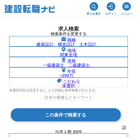
求人を探す
ログイン
メニュー
求人検索
検索条件を変更する
職種
建築設計、構造設計、土木設計、
地域
関東全域
資格
一級建築士、二級建築士、
二級建築士/北海道の求人検索結果一覧
年収
~299万、
こだわり
未選択
未選択項目を設定すると､より詳細な条件検索が行えます｡
検索結果 89 件
この条件で検索する
現在の検索条件
該
当求人数
89
件