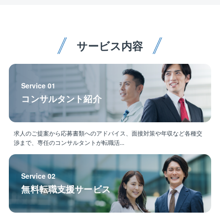
ズに合わせ、様々なご提案をさせていただき業績拡大
中！
◎設立9年目の会社で年功序列等もなく、個人の力を最
大限発揮して頂けます！
サービス内容
＜業務特徴・競合優位性＞
■海外で家具製作・発注～据付までを行っている会社は
Service 01
少ないため、ホテルオーナーなどから一括受注があり
コンサルタント紹介
ます。
■家具製作・発注が売上の3割を占めており、安定した
業績が確保できています。家具据付工事と内装工事は
ご入社者様のご希望に合わせて配置予定です。
求人のご提案から応募書類へのアドバイス、面接対策や年収など各種交
渉まで、専任のコンサルタントが転職活...
※試用期間中の職務内容：本採用時と同様の予定
Service 02
無料転職支援サービス