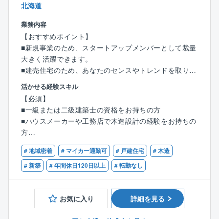
けでなく、PCの起動時間もチェックする等、労働時間
■同社について
北海道
を正確に把握することで社員の健康を守る仕組みを構
2015年設立、昨年度売上は15億4千万円のベンチャー
築しています。
業務内容
企業です。
・労働時間の上限管理も徹底し、無駄な残業を削減す
【おすすめポイント】
2020年11月に自社ビルに移転、2025年までに年商45
るためPC19：00自動シャットダウンも導入していま
■新規事業のため、スタートアップメンバーとして裁量
億円（買取販売での取扱い年間250件）、マンション、
す。
大きく活躍できます。
一戸建て、土地の買取販売で道内トップクラスの企業
■建売住宅のため、あなたのセンスやトレンドを取り入
になることを目標にしています。
■同社の特徴：
れた間取りが実現できます。
平均年齢は36歳と活気のある職場で、役職を超えた活
活かせる経験スキル
管理対象は10世帯前後の小規模マンションから2,000
■顧客対応がないため、設計業務に専念できます。
発なコミュニケーションで風通しの良い社風です。
【必須】
世帯を超える高層タワー型マンション、好立地で一部
■土日祝休み、年間休日130日以上
■一級または二級建築士の資格をお持ちの方
屋数億円にも及ぶ超高級マンション等、多岐に渡りま
■地域密着型で、転勤無し
■ハウスメーカーや工務店で木造設計の経験をお持ちの
す。多様なマンションの資産価値の維持・向上に携わ
方
れるのは、住友不動産グループの管理会社である同社
2015年の設立以来、不動産買取再販事業や不動産売買
だからこそ。住友不動産は新築分譲マンション供給戸
仲介事業を行い、右肩上がりの成長を続けています。
# 地域密着
# マイカー通勤可
# 戸建住宅
# 木造
【歓迎】
数全国トップクラスを誇っており、同社の管理に対す
この度、地域のニーズにお応えするため、新築戸建事
■分譲住宅設計の経験をお持ちの方
# 新築
# 年間休日120日以上
# 転勤なし
る需要は年々増加し、安定性も抜群です。
業を立ち上げました。
■建築ソフトの作業経験をお持ちの方（JWCAD、アー
キトレンド、ウォークインフォーム）
新規事業のスタートアップメンバーとして建築設計を
お気に入り
詳細を見る
お任せします。
建売住宅がメインのため、原則顧客対応はありませ