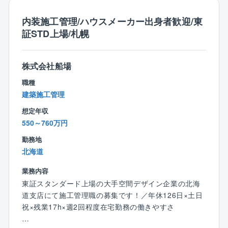
務等をお任せします。
注文住宅の為、定型的なパターンはございません。
内装施工管理/ハウスメーカー出身者歓迎/東
お客様と何度も打合せを繰り返す中から、お客様が考
証STD上場/札幌
えている漠然としたイメージをカタチにして頂く仕事
です。
「お客様の満足度」と「後工程担当の業務が円滑に流
株式会社船場
れるかどうか」は、設計担当の力によるところが大き
職種
く、いわば家づくりの「要」のポジションです。
建築施工管理
同社の設計担当は、設計業務に限定するだけでなく施
想定年収
工現場/完成現場を見に行く機会も多く、家づくり全般
550～760万円
に目を配ります。
その為、お客様がとても身近に感じられます。
勤務地
お客様の声をダイレクトに聞きながら、お客様と一緒
北海道
に家を造り上げるやりがいを感じてください。
業務内容
【特徴】
東証スタンダード上場の大手空間デザイン企業の北海
■CADやパースはグループ内のCADセンターへ、申請
道支店にて施工管理職の募集です！／年休126日×土日
業務は外部協力業者へ委託するフローを確立。
祝×残業17h×週2回程度在宅勤務の働きやすさ