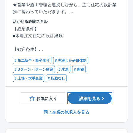
★営業や施工管理と連携しながら、主に住宅の設計業
務に携わっていただきます。
活かせる経験スキル
【業務内容】
【必須条件】
＜確認申請業務／工事管理業務＞
■木造注文住宅の設計経験
■営業社員が作成したプランを法律や構造の観点からチ
ェック
【歓迎条件】
■図面承認後、確認申請用図面 書類の作成
■建築士資格
■現地確認を行い、図面/書類作成後、役所への確認申
# 第二新卒・既卒者可
# 充実した研修体制
■建築施工管理技士資格
請提出
■確認申請業務のご経験
# Uターン・Iターン歓迎
# 木造
# 新築
■設計図面通りに工事が行われているかのか最終チェッ
# 上場・大手企業
# 転勤なし
ク
＜図面/見積作成業務＞
お気に入り
詳細を見る
■法及び構造チェック後の契約用図面と見積書の作成
■実行予算書の作成
同じ企業の他求人を見る
＜営業設計＞
■お客様と打合せを行い、最終図面の決定