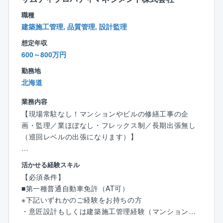
など各種手当を用意しております。また、該当する方
職種
には「奨学金助成制度」や、勤続年数に応じて「永年
建築施工管理, 品質管理, 設計監理
勤続表彰」があり、手当だけでなくリフレッシュ休暇
想定年収
の付与までございます。
600～800万円
【同社の特徴】
勤務地
企業理念では、冒頭に「全社員の物心両面の幸福を追
北海道
求」を掲げております。これは、社員一人ひとりが生
き生きと働くことができ、家族にも豊かな暮らしを届
業務内容
けられる会社にしたいという宣言です。そのために当
【現場常駐なし！マンションやビルの修繕工事の企
社では、給与、各種制度は道内大手水準を意識し、首
画・監理／業ほぼなし・フレックス制／長期出張無し
都圏との比較においてもその開きを縮めるよう努めて
（巡回レベルの出張になります）】
おります。
■職務内容：
活かせる経験スキル
賃貸マンションのリフォーム・分譲マンション・ビル
【必須条件】
の修繕工事における企画設計・コンサルティング業務
■第一種普通自動車免許（AT可）
を行っていただきます。
※下記いずれかのご経験をお持ちの方
現場常駐はなく発注者側として、修繕工事の企画設
・意匠設計もしくは建築施工管理経験（マンション・
計・コンサルティング・工事監理がメインになりま
ビル経験がある方）