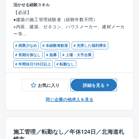
■「お客様よりお客様の家づくりに熱心であろう」とい
■業務内容：
活かせる経験スキル
う理念に共感できる方を求めております。
空間づくりの最終段階を担い、クライアントとまとめ
【必須】
同社の設計はお客様と顔を合わせる機会が多い為、自
上げたプランを1/1スケールに具現化する現場のマネジ
●建築の施工管理経験者（経験年数不問）
ずと理念を実現に結びつけられる環境です。
メント職です。
※内装、建築、ゼネコン、ハウスメーカー、建材メーカ
お客様が「こんな暮らしがしたい」とイメージされて
現場の安全、品質、スケジュール、コスト、労務、環
ー等
いる空間を、自分のアイデアや工夫を盛り込んでカタ
境配慮など綿密に管理していただきます。
チにできた時、お客様から喜びをダイレクトに感じる
また、社内設計者やクライアント、施設関係者など多
# 残業少なめ
# 未経験者歓迎
# 充実した福利厚生
【歓迎経験】
ことができます。
くのステークホルダーとの調整を行っていただきま
※建築の施工管理経験のある方であれば経験を活かして
# 長期出張なし
# 急募
# 上場・大手企業
す。
ご活躍いただけます。
# 年間休日120日以上
# 転勤なし
■業界最高水準の高気密住宅のため、顧客希望の間取り
素材の質感やミリ単位の寸法など、デザインの意図や
●各種設備の監理経験者
が可能です。
クライアントの意向を踏まえたディテールと精度にこ
●ロードサイド店舗の建築施工経験者
だわった質の高い空間演出を実現して頂きます。
内装業界経験のない方もぜひご応募ください。
お気に入り
詳細を見る
【具体的には】
【歓迎資格】
同じ企業の他求人を見る
■安全管理…現場の安全体制の構築
●1級または2級建築施工管理技士
■品質管理…一定の基準を満たす上質な空間づくり
●一級または二級建築士
■工程管理…完成までのスケジュール調整
●1級または2級電気工事施工管理技士
■原価管理…利益を確保する金額調整
■労務管理…勤務体制、健康の管理
施工管理／転勤なし／年休124日／北海道札
■環境管理…自然環境に配慮した取り組み