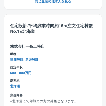
同じ企業の他求人を見る
ん。
設計に専念できる環境で、理想のキャリアを描いてい
ただけます。
住宅設計/平均残業時間約15h/注文住宅棟数
【具体的な業務内容】
No.1※北海道
■現地調査
■住宅の設計、意匠設計、プランニング
■図面作成
株式会社一条工務店
■建築確認申請、関連書類作成
■施工部門への指示
職種
■現場管理 など
建築設計, 意匠設計
想定年収
【入社後の流れ】
600～800万円
まずは同社の業務内容や仕事の流れを覚えていただ
き、徐々に業務範囲を広げていただけます。
勤務地
社内のメンバーはもちろん、パートナー企業とすぐに
北海道
コミュニケーションが取れるため、わからないことは
業務内容
即解決できる環境です。
※北海道にて即戦力の方の募集となります。