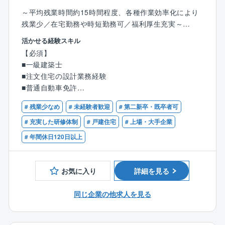
【キャリアステップについて】
～平均残業時間約15時間程度、各種作業効率化により
今回は入社時から管理職候補としてお迎えします。
残業少／在宅勤務や時短勤務可／福利厚生充実～
新規事業の中心人物として活躍していただきながら、
意欲次第でさらに上のポストも目指していただけま
活かせる経験スキル
■業務の概要：
す。
【必須】
木造軸組工法/2×6工法の注文住宅の設計業務（注文住
頑張りが報われる環境で、モチベーションを高く持っ
■一級建築士
宅のプランの企画/製図、敷地調査、各種申請など）を
てご活躍いただけます。
■注文住宅の設計業務経験
お任せします。
■普通自動車免許
【同社について】
「百邸百様」の住まいづくり。お客様とじっくり向き
新規事業のため、営業と連携しながら仕事を進めてい
# 残業少なめ
# 未経験者歓迎
# 第二新卒・既卒者可
合い、お客様の生活スタイルやイメージを適確に捉
ただきます。
# 充実した研修体制
# 戸建住宅
# 上場・大手企業
え、アイデアを練り、カタチにします。
20代～30代のメンバーで運営する少数精鋭の組織のた
# 年間休日120日以上
一条工務店の設計職が担当する案件は、年に25～35件
め、風通しがよく、なんでも相談し合える環境です。
ほど。
5～6回の打合せを重ね、2ヶ月程かけてプランを企画し
お気に入り
詳細を見る
ていくので、お客様がとても身近に感じられます。
同じ企業の他求人を見る
■職務詳細：
住宅展示場へ来場されるお客様に対して注文住宅のプ
ランの企画/製図、敷地調査、建築確認等各種申請等業