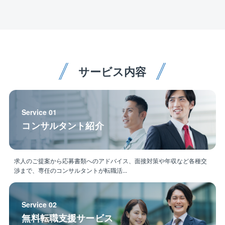
オンボーディングに力を入れており、誰もが成長でき
る環境を整えております。
具体的には、トップセールスマンの動画をいつでも視
聴できたり(共育ナレッジサイト)、期待度の高い反響案
件を先輩社員同行のもとお任せ、即時フィードバック
を行うなど、個人での学びと体験での学びで成長いた
サービス内容
だける環境です。
＜キャリアに選択肢を＞
総合職としての採用となるため、職務の限定はござい
Service 01
ません。
コンサルタント紹介
支店における住宅営業職からスタートし、将来的には
統括としてマネジメントに携わっていただく等、様々
なキャリア形成を想定しています。
求人のご提案から応募書類へのアドバイス、面接対策や年収など各種交
注文住宅事業、中古リノベーション事業、分譲住宅事
渉まで、専任のコンサルタントが転職活...
業、不動産売買仲介事業、特殊建築事業など、多岐に
わたる事業を展開しているため、事業部を跨いだ、キ
ャリアチェンジが可能のためご自身に合った業務を探
Service 02
すことができ、長く働ける環境が整っております。
無料転職支援サービス