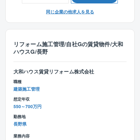
＜入社後の流れ＞
入社後は、3カ月～半年間のOJT研修を通じて業務を習
同じ企業の他求人を見る
得できます。
・座学研修
∟CADの使い方や打ち合わせ時のポイントを学びま
す。
リフォーム施工管理/自社Gの賃貸物件/大和
・先輩社員との同行
ハウスG/長野
∟まずは図面のトレースなど簡単な業務からスター
ト。
・独り立ちまでのサポート
大和ハウス賃貸リフォーム株式会社
∟未経験者でも約1年で独り立ちが可能。
経験者にはスキルに応じた業務をお任せします。
職種
建築施工管理
＜仕事の魅力＞
想定年収
◆お客様の理想を叶えるやりがい◆
550～700万円
「こんな家を建てたい」というお客様の理想を叶えら
れることが、注文住宅設計の面白さ。
勤務地
「子どもがのびのびと遊べる家が良い」「趣味の部屋
長野県
を作りたい」など希望はさまざまです！
業務内容
お客様と直接関わることができるからこそ、一つひと