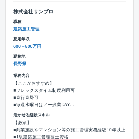
です。
「お客様の満足度」と「後工程担当の業務が円滑に流
株式会社サンプロ
れるかどうか」は、設計担当の力によるところが大き
職種
く、いわば家づくりの「要」のポジションです。
建築施工管理
同社の設計担当は、設計業務に限定するだけでなく施
想定年収
工現場/完成現場を見に行く機会も多く、家づくり全般
600～800万円
に目を配ります。
その為、お客様がとても身近に感じられます。
勤務地
お客様の声をダイレクトに聞きながら、お客様と一緒
長野県
に家を造り上げるやりがいを感じてください。
業務内容
【特徴】
【ここがおすすめ】
■CADやパースはグループ内のCADセンターへ、申請
■フレックスタイム制度利用可
業務は外部協力業者へ委託するフローを確立。
■直行直帰可
■毎週水曜日はノー残業DAY
■「お客様よりお客様の家づくりに熱心であろう」とい
■宿泊を伴う県外への長期出張はなし
活かせる経験スキル
う理念に共感できる方を求めております。
【必須】
同社の設計はお客様と顔を合わせる機会が多い為、自
【業務内容】
■商業施設やマンション等の施工管理実務経験10年以上
ずと理念を実現に結びつけられる環境です。
オフィス・マンション・店舗・倉庫・工場・事務所な
■1級建築施工管理技士資格