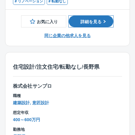
■インテリアプランナー
# リノベーション
# 転勤なし
顧客1チーム制）
■建築士有資格者
■施工現場の確認
■照明士
■PCによるデータ入力、提案書、各資料作成、見積書
お気に入り
詳細を見る
■照明コンサルタント
及び請求書の作成業務
■カラーコーディネーターアドバンス
■引き渡し対応
同じ企業の他求人を見る
■キッチンスペシャリスト
時には施工中にも現場へ行き、細部にわたるチェック
をすることもございます。
インテリアについての知識だけでなく、設計について
住宅設計/注文住宅/転勤なし/長野県
の知識も求められますが、意見を出し合いいいものを
作る想いをカタチにしやすい環境です。
株式会社サンプロ
【キャリアについて】
＜成長できる環境＞
職種
同社のの新卒中途比率は新卒4割、中途6割と中途入社
建築設計, 意匠設計
の従業員の割合が多いため、中途入社者にも入社後の
想定年収
オンボーディングに力を入れており、誰もが成長でき
400～600万円
る環境を整えております。
勤務地