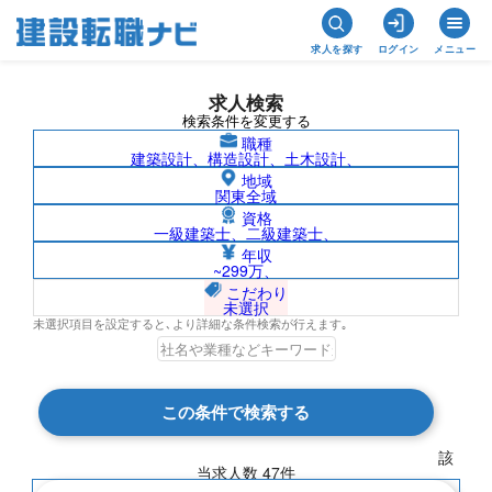
求人を探す
ログイン
メニュー
求人検索
検索条件を変更する
職種
建築設計、構造設計、土木設計、
地域
関東全域
資格
一級建築士、二級建築士、
二級建築士/長野県の求人検索結果一覧
年収
~299万、
こだわり
未選択
未選択項目を設定すると､より詳細な条件検索が行えます｡
検索結果 47 件
この条件で検索する
現在の検索条件
該
当求人数
47
件