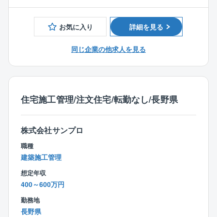
期遅延のリスクを大幅に軽減することが可能です。
■公共建築物などのリノベーション、現場監督実務経験
期間中も細かな情報共有がとりやすい環境です。
従来の施工管理職にかかる負荷を減らし、大規模の監
■新築、リノベーションなどの施工業務
督業務に集中していただけます。
お気に入り
詳細を見る
■建築士（1級･2級）
【具体的には】
■1級土木施工管理技士
■工程表の作成と進捗管理
同じ企業の他求人を見る
■1級管工事施工管理技士
■各工種での品質管理
■1級造園施工管理技士
■予算管理
■パートナー企業様の対応（工事内容詳細指示・進捗管
理・調整他）
住宅施工管理/注文住宅/転勤なし/長野県
■各種打ち合わせ・交渉など
※想定担当現場
株式会社サンプロ
中規模～大規模の現場監督を担当するため、現場の規
模によっては常時1棟に集中し、着工～竣工まで伴走を
職種
お願いします。
建築施工管理
基本的には常時3～4棟など複数の工事現場を管理いた
想定年収
だく事は考えておりません。
400～600万円
※現場への直行直帰OK
※フレックスタイム制
勤務地
※長野県中信・北信エリアが主体となっています。
長野県