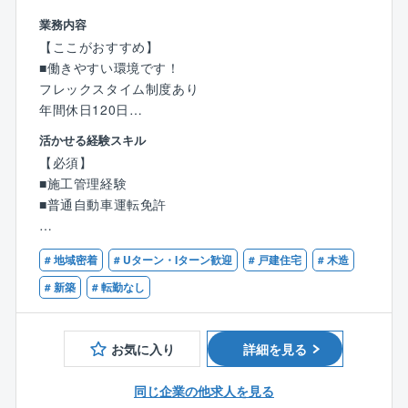
業務内容
【詳細】
【ここがおすすめ】
■デザイン力を活かして設計された、クリエイティビテ
■働きやすい環境です！
ィにあふれるオフィス、仕事がしやすく快適な工場
フレックスタイム制度あり
や、普通のマンションとは違う仕掛けの詰まった共同
年間休日120日
住宅等を専門に建設する、意匠設計部門での施工管理
平均残業時間22.3時間
をお任せします。
活かせる経験スキル
平均有給取得日数9.96日
【必須】
■施工管理職の働き方を革新！最先端のBIM技術
■施工管理経験
■業務効率◎
建設プロジェクトの効率化を革新的に変えるBIM。
■普通自動車運転免許
分業制とANDPADの活用で効率よく働けます
同社では、GLOOBEを導入し、3Dモデルを使った詳細
なシミュレーションは、従来型の2D図面では発見が難
【歓迎】
【業務内容】
# 地域密着
# Uターン・Iターン歓迎
# 戸建住宅
# 木造
しかった、配管や設備の干渉といった問題を事前に可
■建築士
新築や、リフォーム･リノベーション住宅に関する工程
視化。
■一級木造建築士
# 新築
# 転勤なし
管理、監督、発注業務を行って頂きます。
これにより、工程管理の効率化はもちろんのこと、工
■二級木造建築士
期遅延のリスクを大幅に軽減することが可能です。
■ファイナンシャルプランナー
【具体的には】
従来の施工管理職にかかる負荷を減らし、大規模の監
お気に入り
詳細を見る
■インテリアコーディネーター
■施工スケジュール作成と進捗管理
督業務に集中していただけます。
■CFP
■各工程での品質管理
同じ企業の他求人を見る
■AFP
■予算管理