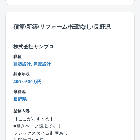
■パートナー企業様への工事内容詳細指示・進捗管理・
調整
■各種打ち合わせ・交渉など
積算/新築/リフォーム/転勤なし/長野県
【キャリアについて】
＜成長できる環境＞
株式会社サンプロ
同社のの新卒中途比率は新卒4割、中途6割と中途入社
の従業員の割合が多いため、中途入社者にも入社後の
職種
オンボーディングに力を入れており、誰もが成長でき
建築設計, 意匠設計
る環境を整えております。
想定年収
400～600万円
＜キャリアに選択肢を＞
注文住宅事業、中古リノベーション事業、分譲住宅事
勤務地
業、不動産売買仲介事業、特殊建築事業など、多岐に
長野県
わたる事業を展開しているため、事業部を跨いだ、キ
業務内容
ャリアチェンジが可能のためご自身に合った業務を探
【ここがおすすめ】
すことができ、長く働ける環境が整っております。
■働きやすい環境です！
フレックスタイム制度あり