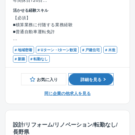
年間休日120日
平均残業時間22.3時間
活かせる経験スキル
平均有給取得日数9.96日
【必須】
■積算業務に付随する業務経験
■業務効率◎
■普通自動車運転免許
分業制とANDPADの活用で効率よく働けます
【歓迎】
【業務内容】
# 地域密着
# Uターン・Iターン歓迎
# 戸建住宅
# 木造
■一級建築士
30～40坪ほどの新築・リフォーム工事における、積算
■二級建築士
# 新築
# 転勤なし
業務全般に携わっていただきます。
■一級建築施工管理技士
■二級建築施工管理技士
【具体的には】
お気に入り
詳細を見る
■建築コスト管理士
■積算業務全般
■建築積算士
注文住宅（新築）およびリフォーム案件の拾い出し、
同じ企業の他求人を見る
見積もり作成
■協力会社との連携
パートナー企業様からの見積もり徴収、価格交渉、工
法・仕様のコスト比較検討
設計/リフォーム/リノベーション/転勤なし/
■設計・営業部門との連携
長野県
予算・コストに関する情報提供と改善提案