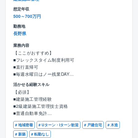
だく事は考えておりません。
想定年収
※現場への直行直帰OK
500～700万円
※フレックスタイム制
※長野県中信・北信エリアが主体となっています。
勤務地
長野県
【詳細】
業務内容
■デザイン力を活かして設計された、クリエイティビテ
【ここがおすすめ】
ィにあふれるオフィス、仕事がしやすく快適な工場
■フレックスタイム制度利用可
や、普通のマンションとは違う仕掛けの詰まった共同
■直行直帰可
住宅等を専門に建設する、意匠設計部門での施工管理
■毎週水曜日はノー残業DAY
をお任せします。
■宿泊を伴う県外への長期出張はなし
活かせる経験スキル
■施工管理職の働き方を革新！最先端のBIM技術
【必須】
【業務内容】
建設プロジェクトの効率化を革新的に変えるBIM。
■建築施工管理経験
オフィス・マンション・店舗・倉庫・工場・事務所な
同社では、GLOOBEを導入し、3Dモデルを使った詳細
■2級建築施工管理技士資格
どを建設する部門において、中～大規模の施工現場管
なシミュレーションは、従来型の2D図面では発見が難
■普通自動車免許
理・現場監督業務を担当頂きます。
しかった、配管や設備の干渉といった問題を事前に可
視化。
# 地域密着
# Uターン・Iターン歓迎
# 戸建住宅
# 木造
【歓迎】
お客様とは構想段階から建築設計図作成まで、自社の
これにより、工程管理の効率化はもちろんのこと、工
■建築設計、店舗デザイン、建築の施工経験
# 新築
# 転勤なし
設計士とコーディネーターにて進めているため、施工