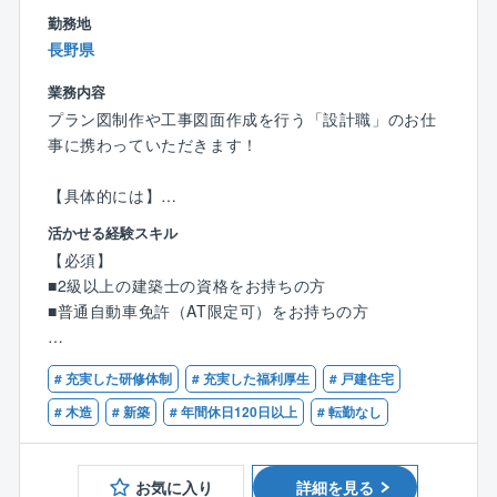
年齢関係なく和気あいあいとコミュニケーションを取
勤務地
っているため、働きやすい環境です！
長野県
＼教育体制について／
業務内容
入社後は、建築関係の知識や経験に合わせたOJTで仕
プラン図制作や工事図面作成を行う「設計職」のお仕
事を教えます。
事に携わっていただきます！
検査課のリーダーや課長がいる店舗にて、1カ月程OJT
研修を実施。
【具体的には】
少しずつ一人での検査業務をお任せしていき、独り立
■CADを使った図面作成
ち後も先輩や上司がしっかりフォローするので、安心
活かせる経験スキル
■住宅や、小規模建築のプランニング・自由設計・企画
して業務をスタートできます！
【必須】
設計
■2級以上の建築士の資格をお持ちの方
■各所申請業務 など
＼検査職のポイント／
■普通自動車免許（AT限定可）をお持ちの方
※分業体制のため、設計業務のみに集中できます！
★力仕事も急な呼び出しもほとんどなし
★体力的に無理なく働ける仕事！
【優遇条件】
1人あたりの案件数は10件～15件程を担当。
# 充実した研修体制
# 充実した福利厚生
# 戸建住宅
★検査写真格納アプリを活用で効率的
■CADオペレーターのご経験
お客様のご要望をもとに、住宅のコンセプトを決定。
■建築設計のご経験
# 木造
# 新築
# 年間休日120日以上
# 転勤なし
見た目の美しさや機能性などを考慮しながら、外観内
業務量もコントロールしているため残業もほぼなく
■設計事務所でのご経験
装設計・図面作成・確認申請等を行います。
プライベートの時間を大切にできます。
■建設業者・工務店・インテリア業界でのご経験
お気に入り
詳細を見る