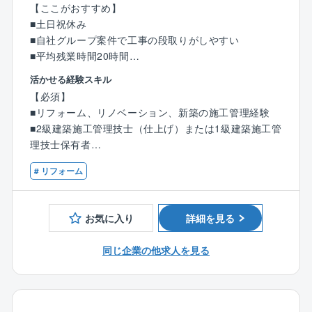
【ここがおすすめ】
つのこだわりを実現できるやりがいがあります！
■土日祝休み
■自社グループ案件で工事の段取りがしやすい
〈チーム組織構成〉
■平均残業時間20時間
20代～60代まで幅広い年齢層の社員が活躍中。
■フレックスタイム制のため、自身の予定や業務量に合
いずれの拠点も、明るい声が響き、活気にあふれた雰
活かせる経験スキル
わせ働くことができます。
囲気で、わからないことがあれば気軽に質問できる環
【必須】
境が整っています。
■リフォーム、リノベーション、新築の施工管理経験
【業務内容】
中途入社も多く、壁を感じることなく馴染むことがで
■2級建築施工管理技士（仕上げ）または1級建築施工管
松本の営業所にて賃貸アパート等の改修・改築のリフ
きる環境です。
理技士保有者
ォーム工事における施工管理業務を担当していただき
■普通自動車運転免許（マイカー通勤となります)
ます。
〈男女比〉4：6
# リフォーム
同社のリフォームは主に外壁工事を中心としておりま
【歓迎】
す。
≪商品ラインアップ≫
■電気工事施工管理技士 保有者
お気に入り
詳細を見る
■ローコストで自由設計が可能な自由設計住宅シリーズ
■管工事施工管理技技士 保有者
【具体的には】
■100種類以上の間取りや外観から選べる企画住宅シリ
■建築士 保有者
■顧客、管理会社、入居者との打ち合わせ
同じ企業の他求人を見る
ーズ
■現地調査、設計・営業部署との連携及び見積もり取得
と精査
≪商品特長≫
■安全管理・品質管理・原価管理・工程管理・施工計画
創業以来、商品に建築に必要なすべての費用を明確に