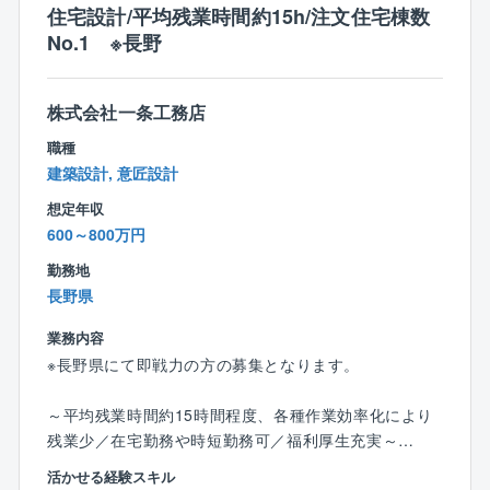
書、報告書作成等の施工管理業務全般
して表示した「コミコミ価格品質」で提供。
住宅設計/平均残業時間約15h/注文住宅棟数
■その他付随する業務
100種類以上ある規格プラン集には、全て金額記載をす
No.1 ※長野
る正直な会社です。
【キャリア選択肢について】
また、フル装備の住宅や高気密・高断熱・オール電化
株式会社一条工務店
■以下のキャリアを選択していただきます。
の標準仕様、さらには独自に開発した耐震・制震機能
職種
●全国総合職
を備えた「SKダンパー」を採用しており、より安心の
建築設計, 意匠設計
●エリア限定職（関東・東北・北陸等）
住まいづくりを行っています。
●地域限定職（転居はなし）
想定年収
600～800万円
勤務地
長野県
業務内容
※長野県にて即戦力の方の募集となります。
～平均残業時間約15時間程度、各種作業効率化により
残業少／在宅勤務や時短勤務可／福利厚生充実～
活かせる経験スキル