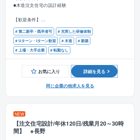
＜確認申請業務／工事管理業務＞
■福利厚生：
■木造注文住宅の設計経験
■営業社員が作成したプランを法律や構造の観点からチ
住宅手当、子ども同伴勤務制度、半日/時間単位有給休
ェック
暇制度など福利厚生の充実度向上を図り、従業員が健
【歓迎条件】
■図面承認後、確認申請用図面 書類の作成
康で安心して働ける環境の整備への取り組みをより一
■建築士資格
■現地確認を行い、図面/書類作成後、役所への確認申
# 第二新卒・既卒者可
# 充実した研修体制
層積極的、継続的に推進してまいります。
■建築施工管理技士資格
請提出
■確認申請業務のご経験
# Uターン・Iターン歓迎
# 木造
# 新築
■設計図面通りに工事が行われているかの最終チェック
■同社について：
# 上場・大手企業
# 転勤なし
「日本の家は高すぎる」。今から20数年前、創業者の
＜図面/見積作成業務＞
玉木康裕がアメリカを訪れたときに感じたこの想いこ
■法及び構造チェック後の契約用図面と見積書の作成
そ、タマホームの原点です。
お気に入り
詳細を見る
■実行予算書の作成
注文住宅事業を中核として、戸建分譲事業、リフォー
ム事業、集合住宅事業、マンション事業、保険代理店
同じ企業の他求人を見る
＜営業設計＞
業、家具/インテリアなどの周辺事業にも取り組んでい
■お客様と打合せを行い、最終図面の決定
ます。
■図面設計業務
NEW
※年間で10棟～20棟の設計をご担当いただきます。
【注文住宅設計/年休120日/残業月20～30時
※お客様との打ち合わせへの同席を依頼される場合があ
間】 ※長野
ります。