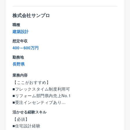
■データ管理
過去の実行予算データや資材価格のデータベース化・
株式会社サンプロ
更新
■原価管理サポート
職種
実行予算管理、工事部門への展開サポート
建築設計
想定年収
【キャリアについて】
400～600万円
＜成長できる環境＞
同社のの新卒中途比率は新卒4割、中途6割と中途入社
勤務地
の従業員の割合が多いため、中途入社者にも入社後の
長野県
オンボーディングに力を入れており、誰もが成長でき
業務内容
る環境を整えております。
【ここがおすすめ】
■フレックスタイム制度利用可
＜キャリアに選択肢を＞
■リフォーム部門県内売上No.1
注文住宅事業、中古リノベーション事業、分譲住宅事
■受注インセンティブあり
業、不動産売買仲介事業、特殊建築事業など、多岐に
わたる事業を展開しているため、事業部を跨いだ、キ
活かせる経験スキル
【業務内容】
ャリアチェンジが可能のためご自身に合った業務を探
【必須】
中古住宅のリノベーションやリフォームの設計までお
すことができ、長く働ける環境が整っております。
■住宅設計経験
任せします。