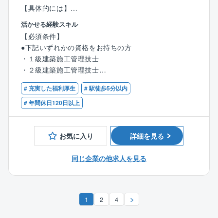
【具体的には】
▼住宅の基本設計・間取り作成
■施工業者との打ち合わせ、手配
コンセプトに基づき、機能性、デザイン性、快適性を
活かせる経験スキル
■大規模修繕/耐震補強/内装リニューアル/小規模工事
兼ね備えた基本設計と間取りを作成します。
【必須条件】
等
お客様の動線や採光、通風なども考慮し、具体的なプ
●下記いずれかの資格をお持ちの方
■完了報告書作成、安全管理(入居者・協力業者等)
ランを提案。
・１級建築施工管理技士
※勤務地は長野営業所（軽井沢）を主とした関東地区の
▼見積作成
・２級建築施工管理技士
工事作業所
設計内容に基づき、詳細な見積もりを作成。
・一級建築士・二級建築士
※基本的に各現場への直行直帰となります。
# 充実した福利厚生
# 駅徒歩5分以内
コスト管理を行い、お客様の予算内で最高の家づくり
が実現できるよう調整します。
# 年間休日120日以上
▼プレゼン資料作成
お客様に設計の魅力を効果的に伝えるためのプレゼン
テーション資料を作成します。
お気に入り
詳細を見る
模型やパースを活用し、完成イメージを分かりやすく
提示します。
同じ企業の他求人を見る
【キャリアについて】
＜成長できる環境＞
1
2
4
同社のの新卒中途比率は新卒4割、中途6割と中途入社
の従業員の割合が多いため、中途入社者にも入社後の