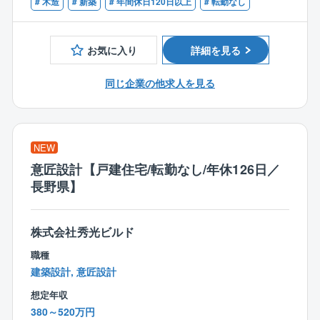
※第二新卒の方歓迎！
# 木造
# 新築
# 年間休日120日以上
# 転勤なし
■配置確認検査■出来形検査■土台検査
■同社の強み：
■上棟検査■断熱検査■ボード検査
低価格×良品質が強みであり、独自の流通／調達／工事
＼１つでも当てはまったら、ぜひご応募を！／
■外装検査■木完検査■完了検査
お気に入り
詳細を見る
を導入したことで一般的な住宅坪単価の約半分の値段
・施工管理や建築・建設関係のご経験をお持ちの方
を実現しています。
・真面目にコツコツと業務に取り組める方
◆業務の流れ◆
同じ企業の他求人を見る
効率的な広告戦略による高認知度の獲得、さらに全国
・コミュニケーション能力を活かしたい方
◎検査業務は全て現場で直接対応
に展示場を持つスケールメリットによる資材調達の優
・安定した環境で、無理なく長く働きたい方
◎チェックシートに従って検査を実施
位性を保ち、低価格で良質な住宅を提供できることで
・細かいところまで見逃さない性格の方
◎検査後、写真を撮影して専用サイトに登録
す。
・家づくりに興味がある方
◎基準を満たさない項目があった場合、
NEW
・誰かの安心を守る仕事がしたい方
監督や現場の職人さんに伝え、修正を依頼
意匠設計【戸建住宅/転勤なし/年休126日／
★現場の職人さんとのコミュニケーションが重要で
長野県】
す！
監督や職人さんと連携をとりながら、
株式会社秀光ビルド
お客様の暮らしの安心と安全のために
職種
真摯に品質検査に取り組んでいきましょう！
建築設計, 意匠設計
〈チーム組織構成〉
想定年収
20代～60代までの幅広い社員（24名）が活躍中。
380～520万円