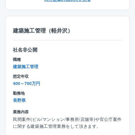
■二級木造建築士
【具体的には】
■宅地建物取引士（宅建）
▼打ち合わせ・ヒアリング
■ファイナンシャルプランナー（FP1級／FP2級／FP3
お客様の家族構成、ライフスタイル、趣味、将来の展
級）
建築施工管理（軽井沢）
望などを深くヒアリングし、潜在的なニーズや理想の
■インテリアコーディネーター
暮らしを丁寧に引き出します。
■一級建築施工管理技士
▼資金計画・銀行との手続き
■二級建築施工管理技士
社名非公開
お客様の資金計画の相談に応じ、最適な資金調達方法
を提案。
職種
銀行との連携もサポートし、スムーズな手続きを支援
建築施工管理
します。
想定年収
▼土地探し
400～700万円
お客様の希望するエリアや条件に基づき、最適な土地
探しをサポート。
勤務地
法的規制や周辺環境も考慮し、家づくりに適した土地
長野県
を見つけます。
業務内容
▼コンセプトの練り上げ
民間案件(ビル/マンション/事務所/店舗等)や官公庁案件
ヒアリングで得た情報を元に、お客様と共に住まいの
に関する建築施工管理業務をして頂きます。
コンセプトを具体化。
唯一無二の理想の住まい像を創り上げていきます。