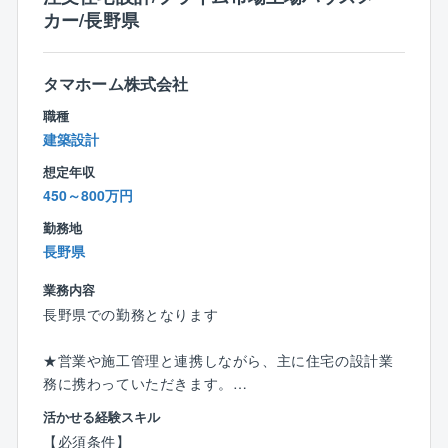
基本的に関係性が良い方が多いです。
カー/長野県
電話/メール等で問い合わせがあったお客様へのリフォ
ーム工事のご提案となり、一部、店舗へ新規来場した
お客様を対応する場合もあります。
タマホーム株式会社
月に3～4件のアプローチを行います。※支店ごとに変動
職種
建築設計
■働き方：
残業は月あたり10～20時間程度となり、支店は18時に
想定年収
クローズするため、基本18時帰りが可能です。
450～800万円
勤務地
■稼いでいる方の例：
長野県
15年目 係長／年収1,633万円（月収43.4万円＋歩合
＋賞与＋残業代）
業務内容
７年目 係長／年収1,035万円（月収30.8万円＋歩合＋
長野県での勤務となります
賞与＋残業代）
３年目 主任／年収921万円（月収29.6万円＋歩合＋
★営業や施工管理と連携しながら、主に住宅の設計業
賞与＋残業代）
務に携わっていただきます。
２年目 主任／年収862万円（月収29.5万円＋歩合＋
賞与＋残業代）
活かせる経験スキル
【業務内容】
【必須条件】