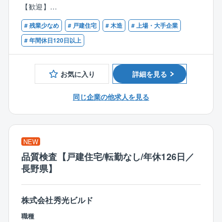
ェック
康で安心して働ける環境の整備への取り組みをより一
【歓迎】
■図面承認後、確認申請用図面 書類の作成
層積極的、継続的に推進してまいります。
■一級/二級建築士資格をお持ちの方
■現地確認を行い、図面/書類作成後、役所への確認申
# 残業少なめ
# 戸建住宅
# 木造
# 上場・大手企業
請提出
■同社の強み：
# 年間休日120日以上
■設計図面通りに工事が行われているかの最終チェック
低価格×良品質が強みであり、独自の流通／調達／工事
を導入したことで一般的な住宅坪単価の約半分の値段
＜図面/見積作成業務＞
を実現しています。
お気に入り
詳細を見る
■法及び構造チェック後の契約用図面と見積書の作成
効率的な広告戦略による高認知度の獲得、さらに全国
■実行予算書の作成
に展示場を持つスケールメリットによる資材調達の優
同じ企業の他求人を見る
位性を保ち、低価格で良質な住宅を提供できることで
＜営業設計＞
す。
■お客様と打合せを行い、最終図面の決定
■図面設計業務
NEW
品質検査【戸建住宅/転勤なし/年休126日／
※年間で10棟～20棟の設計をご担当いただきます。
長野県】
※お客様との打ち合わせへの同席を依頼される場合があ
ります。
株式会社秀光ビルド
■働き方：
職種
年間休日120日、残業は月20~30時間程度と働きやすい