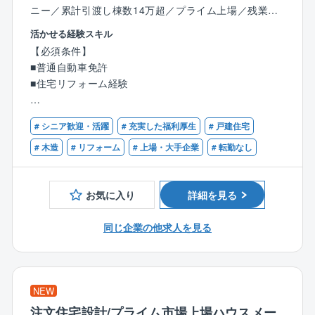
ニー／累計引渡し棟数14万超／プライム上場／残業月1
0～20h程度／充実の福利厚生◎／年休120日～
活かせる経験スキル
【必須条件】
■業務詳細：
■普通自動車免許
メンテナンス、リフォーム工事等のご提案を行うお仕
■住宅リフォーム経験
事です。
同社で建築されたお施主様に対して、住宅を長持ちさ
【歓迎条件】
せる工事やリフォーム工事のご提案（保証の充実化、
# シニア歓迎・活躍
# 充実した福利厚生
# 戸建住宅
■１級建築施工管理技士または一級建築士の資格をお持
増改築、省エネ住宅化のご提案）を行います。
ちの方
# 木造
# リフォーム
# 上場・大手企業
# 転勤なし
同社では住宅引き渡し10年後、保証延長を行うかどう
■２級建築施工管理技士や、二級建築士の資格をお持ち
かの確認を行っており、延長される場合は白蟻駆除の
の方
薬をまいたり、外壁のやり替え工事（サイリング）等
お気に入り
詳細を見る
を行います。
リフォーム営業職はこの際に、保証延長をいただき、
同じ企業の他求人を見る
最適な補償工事をご提案する営業となります。
■業務詳細：
基本タマホーム株式会社で住宅を購入された方へのア
NEW
プローチとなりますので、すべて既存のお客様となり
注文住宅設計/プライム市場上場ハウスメー