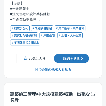
■業務の概要：
【必須】
木造軸組工法/2×6工法の注文住宅の設計業務（注文住
■一級建築士
宅のプランの企画/製図、敷地調査、各種申請など）を
■注文住宅の設計業務経験
お任せします。
■普通自動車免許
「百邸百様」の住まいづくり。お客様とじっくり向き
# 残業少なめ
# 未経験者歓迎
# 第二新卒・既卒者可
合い、お客様の生活スタイルやイメージを適確に捉
# 充実した研修体制
# 戸建住宅
# 上場・大手企業
え、アイデアを練り、カタチにします。
# 年間休日120日以上
一条工務店の設計職が担当する案件は、年に25～35件
ほど。
5～6回の打合せを重ね、2ヶ月程かけてプランを企画し
お気に入り
詳細を見る
ていくので、お客様がとても身近に感じられます。
同じ企業の他求人を見る
■職務詳細：
住宅展示場へ来場されるお客様に対して注文住宅のプ
ランの企画/製図、敷地調査、建築確認等各種申請等業
務等をお任せします。
注文住宅の為、定型的なパターンはございません。
建築施工管理/中大規模建築/転勤・出張なし/
お客様と何度も打合せを繰り返す中から、お客様が考
長野
えている漠然としたイメージをカタチにして頂く仕事