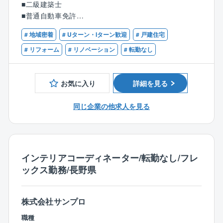
■二級建築士
■普通自動車免許
▼お客様との打ち合わせ
お客さまのもとに伺い、ご要望を引き出します。
# 地域密着
# Uターン・Iターン歓迎
# 戸建住宅
【歓迎】
■一級建築士
# リフォーム
# リノベーション
# 転勤なし
▼設計全体像の確認
■二級建築士
事務所に戻ったら、具体的的な提案を考えます。
■一級木造建築士
お客さまから引き出したご要望やイメージから、あな
お気に入り
詳細を見る
■二級木造建築士
たの知識と経験を活かし、同社の強みを活かしつつ、
■住宅設計経験
お客さまのライフスタイルに合った設計業務を担当。
同じ企業の他求人を見る
▼お客様への提案
出来上がった図面をもとに、お客様へご提案をしま
す。
インテリアコーディネーター/転勤なし/フレ
細かな修正を受けつつより良いプランへとアップデー
ックス勤務/長野県
トを重ねていきます。
同社のこだわりは、「機能性」と「デザイン性」の両
株式会社サンプロ
立。
冬は暖かく夏は涼しい環境設計、心豊かに暮らせる空
職種