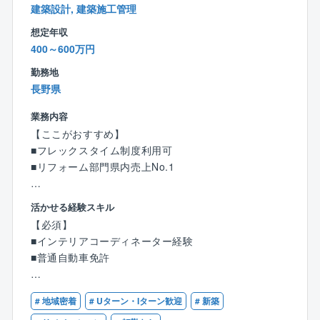
間づくり、何代も住み継いでいける耐久性を実現して
建築設計, 建築施工管理
います。
想定年収
400～600万円
勤務地
長野県
業務内容
【ここがおすすめ】
■フレックスタイム制度利用可
■リフォーム部門県内売上No.1
ショールームにご来店いただくお客様に対し、新築・
活かせる経験スキル
リノベーション住宅の内装のコーディネートをお任せ
【必須】
します！
■インテリアコーディネーター経験
■普通自動車免許
【具体的には】
■住宅新築／リフォームのニーズヒアリング
【歓迎】
■間取りや施工製図に応じたご提案
# 地域密着
# Uターン・Iターン歓迎
# 新築
■インテリアコーディネーター
■設計デザイナーや施工など関係者との打ち合わせ（1