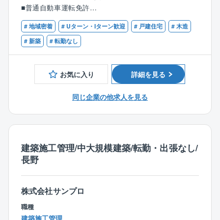
お客様が「こんな暮らしがしたい」とイメージされて
どを建設する部門において、中～大規模の施工現場管
■普通自動車運転免許
いる空間を、自分のアイデアや工夫を盛り込んでカタ
理・現場監督業務を担当頂きます。
チにできた時、お客様から喜びをダイレクトに感じる
# 地域密着
# Uターン・Iターン歓迎
# 戸建住宅
# 木造
【歓迎】
ことができます。
お客様とは構想段階から建築設計図作成まで、自社の
■建築設計、店舗デザイン、建築の施工経験
# 新築
# 転勤なし
設計士とコーディネーターにて進めているため、施工
■公共建築物などのリノベーション、現場監督実務経験
■業界最高水準の高気密住宅のため、顧客希望の間取り
期間中も細かな情報共有がとりやすい環境です。
■新築、リノベーションなどの施工業務
が可能です。
お気に入り
詳細を見る
■建築士（1級･2級）
【具体的には】
■1級土木施工管理技士
■工程表の作成と進捗管理
同じ企業の他求人を見る
■1級管工事施工管理技士
■各工種での品質管理
■1級造園施工管理技士
■予算管理
■パートナー企業様の対応（工事内容詳細指示・進捗管
理・調整他）
建築施工管理/中大規模建築/転勤・出張なし/
■各種打ち合わせ・交渉など
長野
※想定担当現場
中規模～大規模の現場監督を担当するため、現場の規
株式会社サンプロ
模によっては常時1棟に集中し、着工～竣工まで伴走を
お願いします。
職種
基本的には常時3～4棟など複数の工事現場を管理いた
建築施工管理