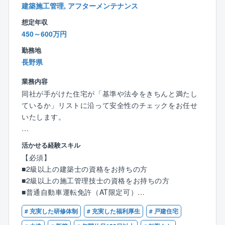
建築施工管理, アフターメンテナンス
環境が整っています。
入社後の研修も徐々に充実化を図っており、育成にも
想定年収
力をいれています。
450～600万円
設計職は特に育成体制が整っており、離職率も低い環
勤務地
境です。
長野県
■年収例：
業務内容
15年目：課長／1,235万円（月収69.6万円＋賞与＋残
同社が手がけた住宅が「基準や法令をきちんと満たし
業代）
ているか」リストに沿って安全性のチェックをお任せ
13年目：係長／934万円（月収50.6万円＋賞与＋残業
いたします。
代）
６年目：主任／846万円（月収40.1万円＋賞与＋残業
◆具体的な業務内容◆
代）
活かせる経験スキル
【検査業務】
【必須】
同社は徹底した検査で安全性の高い住宅を提供してい
■福利厚生：
■2級以上の建築士の資格をお持ちの方
ます。
住宅手当、子ども同伴勤務制度、半日/時間単位有給休
■2級以上の施工管理技士の資格をお持ちの方
着工から竣工まで合計で12回行う検査のうち9回の検査
暇制度など福利厚生の充実度向上を図り、従業員が健
■普通自動車運転免許（AT限定可）
を担当していただきます。
康で安心して働ける環境の整備への取り組みをより一
# 充実した研修体制
# 充実した福利厚生
# 戸建住宅
層積極的、継続的に推進してまいります。
★建築や現場の経験・知識はゼロでOK！
＜9回の検査項目＞