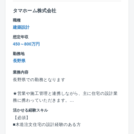
■働き方：
タマホーム株式会社
年間休日120日、残業は月20～30時間程度と働きやす
い環境が整っています。
職種
入社後の研修も徐々に充実化を図っており、育成にも
建築設計
力をいれています。
想定年収
設計職は特に育成体制が整っており、離職率も低い環
450～800万円
境です。
勤務地
■年収例：
長野県
15年目：課長／1,235万円（月収69.6万円＋賞与＋残
業務内容
業代）
長野県での勤務となります
13年目：係長／934万円（月収50.6万円＋賞与＋残業
代）
★営業や施工管理と連携しながら、主に住宅の設計業
６年目：主任／846万円（月収40.1万円＋賞与＋残業
務に携わっていただきます。
代）
活かせる経験スキル
【業務内容】
■福利厚生：
【必須】
＜確認申請業務／工事管理業務＞
住宅手当、子ども同伴勤務制度、半日/時間単位有給休
■木造注文住宅の設計経験のある方
■営業社員が作成したプランを法律や構造の観点からチ
暇制度など福利厚生の充実度向上を図り、従業員が健