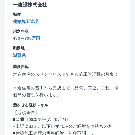
一建設株式会社
め、経験を積み仕事に慣れていけば、効率よく業務を
進められます。
職種
建築施工管理
■未来まで街に残る建物をつくっています
想定年収
何が時代に必要とされているのかを考え、商品に反映
430～700万円
している同社。
例えば高耐震やバリアフリー設計などニーズのある商
勤務地
品を創造する事でお客様から高い満足度を頂いていま
滋賀県
す。
つくりあげていくのは何十年と地図に残る建物。
業務内容
社会的意義の高い商品をつくっていくやりがいある仕
木造住宅のスペシャリストである施工管理職の募集で
事です。
す。
木造住宅の着工から完成まで、品質、安全、工程、原
■クオリティの高い建物を生み出しています
価等の管理を行います。
高耐震重軽量鉄骨アパート
活かせる経験スキル
シェルルTPII（特許・実用新案取得）の鉄骨部材を主
はじめは先輩社員のアシスタント、サポート業務から
【必須条件】
力商品とし、様々な製品を自社工場で一貫生産してい
スタート。
■普通自動車免許(AT限定可)
る同社。
着工から完成までを一緒に携わりながら、仕事の流れ
※上記に加え、以下いずれかのご経験をお持ちの方
室内家具はもちろん、家具、造作材、システムキッチ
を身に付けていけます。
■建築施工管理の実務経験（年数不問）