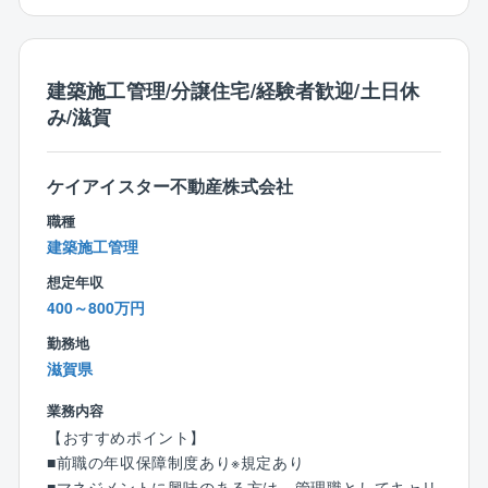
住宅展示場へ来場されるお客様に対して注文住宅のプ
成グループ外の案件も増加しており、様々な顧客ニー
ランの企画/製図、敷地調査、建築確認等各種申請等業
ズや課題解決に携わる機会があります。プロジェクト
務等をお任せします。
経験を通じて市場価値の高いスキルを身につけられま
注文住宅の為、定型的なパターンはございません。
建築施工管理/分譲住宅/経験者歓迎/土日休
す。
お客様と何度も打合せを繰り返す中から、お客様が考
み/滋賀
・設計・施工管理の両方を経験することも可能設計の
えている漠然としたイメージをカタチにして頂く仕事
み、施工管理のみといった役割に限定せず、本人の能
です。
力・適性・経験に応じて、上流工程から現場まで幅広
「お客様の満足度」と「後工程担当の業務が円滑に流
ケイアイスター不動産株式会社
い業務に携わる機会があります。
れるかどうか」は、設計担当の力によるところが大き
設計力と施工マネジメント力の双方を磨きながら、技
職種
く、いわば家づくりの「要」のポジションです。
術者としての成長を目指すことができます。
建築施工管理
同社の設計担当は、設計業務に限定するだけでなく施
・裁量を持ってプロジェクトを推進設備更新や改造計
想定年収
工現場/完成現場を見に行く機会も多く、家づくり全般
画の立案段階から参画する機会も多く、自ら考え、提
400～800万円
に目を配ります。
案し、形にしていくやりがいを感じられます。
その為、お客様がとても身近に感じられます。
勤務地
お客様の声をダイレクトに聞きながら、お客様と一緒
滋賀県
に家を造り上げるやりがいを感じてください。
業務内容
【特徴】
【おすすめポイント】
■CADやパースはグループ内のCADセンターへ、申請
■前職の年収保障制度あり※規定あり
業務は外部協力業者へ委託するフローを確立。
■マネジメントに興味のある方は、管理職としてキャリ