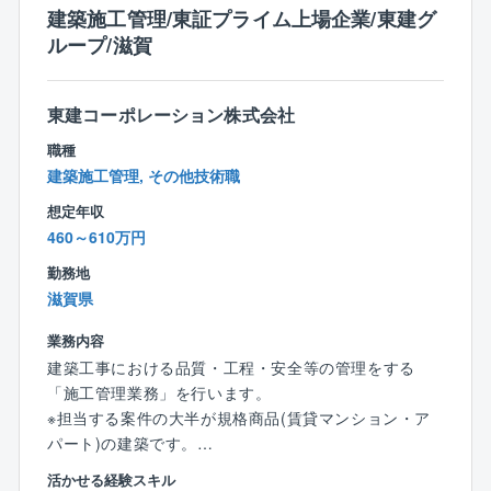
～ここが経験者にとってのチャンス～
建築施工管理/東証プライム上場企業/東建グ
■管理職へのスピード昇進
ループ/滋賀
供給数日本一を目指しエリアを急拡大しているため、
ポストが次々と誕生しています。
現場経験を活かし、チームのマネジメントや組織運営
東建コーポレーション株式会社
に携わりたい方を歓迎します。
職種
建築施工管理, その他技術職
■業務改善にコミットできる
想定年収
施工現場のDX化や工程の見直しなど、現場目線での改
460～610万円
善提案を歓迎する文化です。
あなたの知見が、日本一を目指す企業のスタンダード
勤務地
になります。
滋賀県
～経験者が「KEIAI」を選ぶ理由～
業務内容
■徹底したDX化
建築工事における品質・工程・安全等の管理をする
独自の現場管理システムを導入。
「施工管理業務」を行います。
アナログな進捗確認や報告業務を効率化し、現場管理
※担当する案件の大半が規格商品(賃貸マンション・ア
のクオリティを最大化できる環境です。
パート)の建築です。
活かせる経験スキル