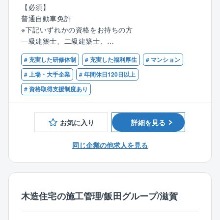
■強固なパートナーシップ
【具体的には】
【必須】
登録業者は約3,000社。
▼担当する案件
普通自動車免許
同社の工法や基準を熟知したプロ集団との連携によ
◎自社開発の賃貸マンション・アパート
※下記いずれかの資格をお持ちの方
り、指示出しや調整がスムーズ。無駄な摩擦がありま
※規格商品の建築が大半の為、経験を積む事で効率的に
一級建築士、二級建築士、
せん。
業務を進められるようになります。
1級建築施工管理技士、2級建築施工管理技士
# 充実した研修体制
# 充実した福利厚生
# マンション
■分譲ならではのスピード感
▼仕事の詳細
# 上場・大手企業
# 年間休日120日以上
効率的な工程管理のノウハウが蓄積されており、数多
安全や品質、工程の管理をお任せします。
# 資格取得支援制度あり
くの現場をリードしながら「地図に残る仕事」を積み
同社独自のシステムとしてタブレット(ipad)で業務を支
上げられます。
援しスムーズに仕事を進められる環境を整えていま
す。
お気に入り
詳細を見る
■入社後の流れ
同じ企業の他求人を見る
入社後は同社のこと、仕事の流れをまずは知って頂く
ことからスタート。
あなた自身のスキルも活かしつつ、徐々に慣れていき
ましょう！
木造住宅の施工管理/飯田グループ/滋賀
また、お願いする案件は規格商品の建築が大半。
同じ規格商品の建築工事を複数担当することもあるた