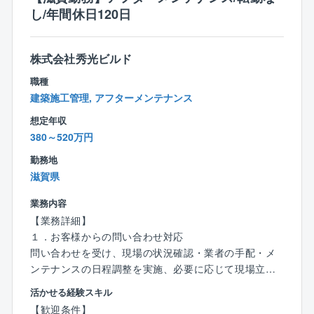
す。
し/年間休日120日
■先輩社員との同行
∟まずは図面のトレースなど簡単な業務からスター
ト。
株式会社秀光ビルド
■独り立ちまでのサポート
職種
∟未経験者でも約1年で独り立ちが可能。
建築施工管理, アフターメンテナンス
経験者にはスキルに応じた業務をお任せします。
想定年収
＜仕事の魅力＞
380～520万円
◆お客様の理想を叶えるやりがい◆
勤務地
「こんな家を建てたい」というお客様の理想を叶えら
滋賀県
れることが、注文住宅設計の面白さ。
「子どもがのびのびと遊べる家が良い」「趣味の部屋
業務内容
を作りたい」など希望はさまざまです！
【業務詳細】
お客様と直接関わることができるからこそ、一つひと
１．お客様からの問い合わせ対応
つのこだわりを実現できるやりがいがあります！
問い合わせを受け、現場の状況確認・業者の手配・メ
ンテナンスの日程調整を実施、必要に応じて現場立ち
〈チーム組織構成〉
合い。
20代～60代まで幅広い年齢層の社員が活躍中。
活かせる経験スキル
２．定期検査（新築建設から2年後、10年後）
いずれの拠点も、明るい声が響き、活気にあふれた雰
【歓迎条件】