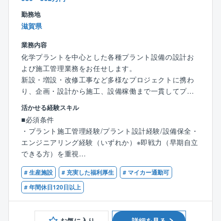
・ベテラン社員も多数在籍しており、経験豊富なメン
バーから技術やノウハウを学べる環境です
勤務地
・同社グループ外（外販案件）からの引き合いも増加
滋賀県
しており、同社グループの設備だけでなく様々な顧客
業務内容
案件に携わる機会があります
化学プラントを中心とした各種プラント設備の設計お
・設計から施工管理まで一貫して関わることができる
よび施工管理業務をお任せします。
ため、エンジニアとしての専門性を高められます
新設・増設・改修工事など多様なプロジェクトに携わ
・若手からベテランの方まで広く活躍頂けるフィール
り、企画・設計から施工、設備稼働まで一貫してプロ
ドがあります。積極的にご応募ください。
ジェクトを推進いただきます。これまでのご経験やご
・プラントベンダー、ゼネコン・サブコン、工事会社
活かせる経験スキル
志向に応じて「施工管理を中心とした業務」、「設計
など様々なバックグランドをもっている社員が活躍し
■必須条件
業務」、「両方を担当する業務」などがあります。
ています（機械系はもちろん、土木系出身者も）
・プラント施工管理経験/プラント設計経験/設備保全・
エンジニアリング経験（いずれか）※即戦力（早期自立
■業務詳細：
■この仕事の魅力
できる方）を重視
新設・増設・改修工事など多様なプロジェクトに携わ
【多彩なプラント案件に携わることができる】
・普通自動車免許
り、企画・設計から施工、設備稼働まで一貫してプロ
化学分野に限らず、電子材料・塗料・火薬など幅広い
# 生産施設
# 充実した福利厚生
# マイカー通勤可
ジェクトを推進いただきます。これまでのご経験やご
業界の設備案件を担当。豊富な経験を積みながら技術
■歓迎条件
# 年間休日120日以上
志向に応じて「施工管理を中心とした業務」、「設計
領域を広げることができます。
機械系、または、土木系の知見をお持ちの方
業務」、「両方を担当する業務」などがあります。
【エンジニアとして大きく成長できる環境】
お気に入り
詳細を見る