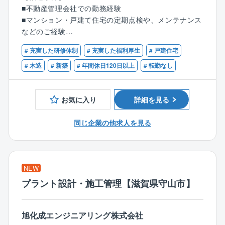
住居の状況を見て、リフォームを含め、修繕内容の提
囲気で、わからないことがあれば気軽に質問できる環
■不動産管理会社での勤務経験
案。リフォームやメンテナンス作業は施工を手掛ける
境が整っています。
■マンション・戸建て住宅の定期点検や、メンテナンス
外注先へ引き継げるので、現場の立ち合いや、スケジ
中途入社も多く、壁を感じることなく馴染むことがで
などのご経験
ュール管理がメイン。
きる環境です。
■賃貸物件の管理や修繕業者の手配などのご経験
# 充実した研修体制
# 充実した福利厚生
# 戸建住宅
■戸建てのお客様からの問い合わせなどのご経験
【同ポジションの魅力】
〈男女比〉4：6
# 木造
# 新築
# 年間休日120日以上
# 転勤なし
・賞与やインセンティブで頑張りをきちんと評価する
制度があります。
≪商品ラインアップ≫
・業務効率化による残業抑制や年間休日120日など働き
お気に入り
詳細を見る
■ローコストで自由設計が可能な自由設計住宅シリーズ
やすい環境が整備されています。
■100種類以上の間取りや外観から選べる企画住宅シリ
同じ企業の他求人を見る
ーズ
≪商品特長≫
創業以来、商品に建築に必要なすべての費用を明確に
NEW
して表示した「コミコミ価格品質」で提供。
100種類以上ある規格プラン集には、全て金額記載をす
プラント設計・施工管理【滋賀県守山市】
る正直な会社です。
旭化成エンジニアリング株式会社
また、フル装備の住宅や高気密、高断熱、オール電化