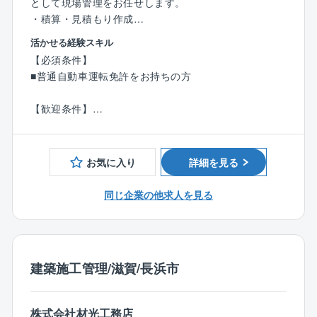
として現場管理をお任せします。
・積算・見積もり作成
・下請の手配
活かせる経験スキル
・資材の発注
【必須条件】
・施工図の作成
■普通自動車運転免許をお持ちの方
・現場管理（工程・品質・安全・コスト）
【歓迎条件】
※さまざまなことを段取りする力が求められます。ま
■建設業界での実務経験をお持ちの方
た、職人さんたちと、上手に交渉できるコミュニケー
■建築施工管理の実務経験をお持ちの方
ション能力や、
お気に入り
詳細を見る
予算の全体を考えながらお客様の要望に沿えるようト
ータルコーディネートをしていく提案力も必要です。
同じ企業の他求人を見る
■業務詳細
【案件】商業施設、店舗、企業の建物、工場、倉庫な
どの建設工事、学校、体育館、省庁といった公共施設
など
建築施工管理/滋賀/長浜市
【担当エリア】各現場は滋賀県内
【担当件数】原則1現場体制のため、平行で複数現場を
担当することはありません。
株式会社材光工務店