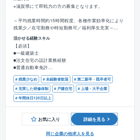
■勤務環境：
※滋賀県にて即戦力の方の募集となります。
・ベテラン社員も多数在籍しており、経験豊富なメン
バーから技術やノウハウを学べる環境です
～平均残業時間約15時間程度、各種作業効率化により
・旭化成グループ外（外販案件）からの引き合いも増
残業少／在宅勤務や時短勤務可／福利厚生充実～
加しており、旭化成の設備だけでなく様々な顧客案件
に携わる機会があります
活かせる経験スキル
■業務の概要：
・設計から施工管理まで一貫して関わることができる
【必須】
木造軸組工法/2×6工法の注文住宅の設計業務（注文住
ため、エンジニアとしての専門性を高められます
■一級建築士
宅のプランの企画/製図、敷地調査、各種申請など）を
・若手からベテランの方まで広く活躍頂けるフィール
■注文住宅の設計業務経験
お任せします。
ドがあります。積極的にご応募ください。
■普通自動車免許
・プラントベンダー、ゼネコン・サブコン、工事会社
「百邸百様」の住まいづくり。お客様とじっくり向き
など様々なバックグランドをもっている社員が活躍し
# 残業少なめ
# 未経験者歓迎
# 第二新卒・既卒者可
合い、お客様の生活スタイルやイメージを的確に捉
ています（機械系はもちろん、土木系出身者も）
# 充実した研修体制
# 戸建住宅
# 上場・大手企業
え、アイデアを練り、カタチにします。
# 年間休日120日以上
一条工務店の設計職が担当する案件は、年に25～35件
■本ポジションの魅力
ほど。
・ 多彩なプラント案件に携わることができる化学分野
5～6回の打合せを重ね、2ヶ月程かけてプランを企画し
に限らず、電子材料・塗料・火薬など幅広い業界の設
お気に入り
詳細を見る
ていくので、お客様がとても身近に感じられます。
備案件を担当。豊富な経験を積みながら技術領域を広
げることができます。
同じ企業の他求人を見る
■職務詳細：
・エンジニアとして大きく成長できる環境近年は旭化