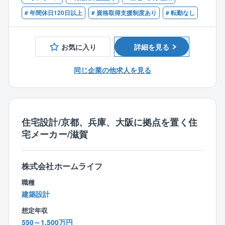
ーム、管理は長谷工コミュニティと
グループ内で機能を分担しています。
# 年間休日120日以上
# 資格取得支援制度あり
# 転勤なし
【配属】
※配属支社は関西支社（大阪府大阪市中央区内本町二丁
お気に入り
詳細を見る
目4番7号）であり、
メインで担当いただく工事エリアを滋賀県から60～90
同じ企業の他求人を見る
分で通える範囲としております。
【働き方】
〇施工現場に関しては通勤を配慮した上で決定致しま
住宅設計/京都、兵庫、大阪に拠点を置く住
す。
宅メーカー/滋賀
また、マンションの修繕工事の為、居住者にご迷惑を
お掛けしないためにも夕方には作業が終了します。
事務処理は現場近くのプレハブにて行いますが遅くま
株式会社ホームライフ
で業務を行うと居住者の印象を悪くする為、
職種
残業時間も30時間程度と働きやすい環境になっており
建築設計
ます。
パソコンに関しては20時にシャットダウンされ、シャ
想定年収
ットダウン時間のデータから
550～1,500万円