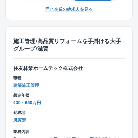
など多彩な事業を展開しています。
同じ企業の他求人を見る
そのため、戸建住宅からリフォーム、造成・区画割に
至るまで、設計をお任せする案件はさまざま。
また、店舗によっては新築請負も手掛けており、今後
拡大予定です。
まずはできることからはじめ、多様な経験を積みなが
施工管理/高品質リフォームを手掛ける大手
らスキルを磨いて頂きます。
グループ/滋賀
会社を挙げて労働時間の短縮に取り組んでいます。
社員に負荷がかかっているようであれば外部へ委託し
住友林業ホームテック株式会社
たり、システムを導入するなどして
職種
労働環境の改善に努めています。
建築施工管理
また、社内の情報システム部門とも距離が近く、現場
想定年収
から意見を上げてシステムを改善し、
430～650万円
さらに効率を上げることも可能です。
勤務地
滋賀県
業務内容