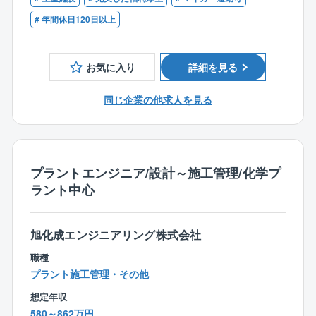
プラント建設・改修工事における現場責任者として、
■歓迎条件：
# 年間休日120日以上
工事全体の管理を担当いただきます。
機械系、または、土木系の知見をお持ちの方
・プラント建設・改修工事の施工管理
・工程管理、品質管理、安全管理
お気に入り
詳細を見る
・協力会社・ベンダーの選定およびマネジメント
・顧客や社内関係部署との調整・折衝
同じ企業の他求人を見る
・工事進捗の管理および課題対応
・工事完了後の検収・引き渡し対応
【設計・エンジニアリング業務】
プラントエンジニア/設計～施工管理/化学プ
機械設備を中心としたプラント設備の設計・計画立案
ラント中心
を担当いただきます。
・プラント設備の基本設計
・詳細設計・設計から施工までのプロジェクト推進
旭化成エンジニアリング株式会社
・設備更新・能力増強・老朽化対策に関する計画立案
・顧客ニーズに応じた設備改善提案
職種
・各種技術資料・仕様書の作成
プラント施工管理・その他
想定年収
■職場環境
580～862万円