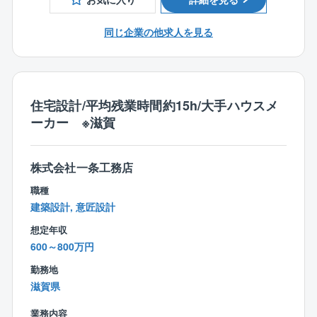
【施工管理業務】
近年は同社グループ外の案件も増加しており、様々な
プラント建設・改修工事における現場責任者として、
顧客ニーズや課題解決に携わる機会があります。プロ
同じ企業の他求人を見る
工事全体の管理を担当いただきます。
ジェクト経験を通じて市場価値の高いスキルを身につ
・プラント建設・改修工事の施工管理・工程管理、品
けられます
質管理、安全管理
・協力会社・ベンダーの選定およびマネジメント
【設計・施工管理の両方を経験することも可能】
住宅設計/平均残業時間約15h/大手ハウスメ
・顧客や社内関係部署との調整・折衝・工事進捗の管
設計のみ、施工管理のみといった役割に限定せず、本
ーカー ※滋賀
理および課題対応
人の能力・適性・経験に応じて、上流工程から現場ま
・工事完了後の検収・引き渡し対応
で幅広い業務に携わる機会があります。
設計力と施工マネジメント力の双方を磨きながら、技
株式会社一条工務店
【設計・エンジニアリング業務】
術者としての成長を目指すことができます。
機械設備を中心としたプラント設備の設計・計画立案
職種
を担当いただきます。
建築設計, 意匠設計
【裁量を持ってプロジェクトを推進】
・プラント設備の基本設計・詳細設計・設計から施工
設備更新や改造計画の立案段階から参画する機会も多
想定年収
までのプロジェクト推進
く、自ら考え、提案し、形にしていくやりがいを感じ
600～800万円
・設備更新・能力増強・老朽化対策に関する計画立案
られます。
・顧客ニーズに応じた設備改善提案
勤務地
・各種技術資料・仕様書の作成
滋賀県
業務内容