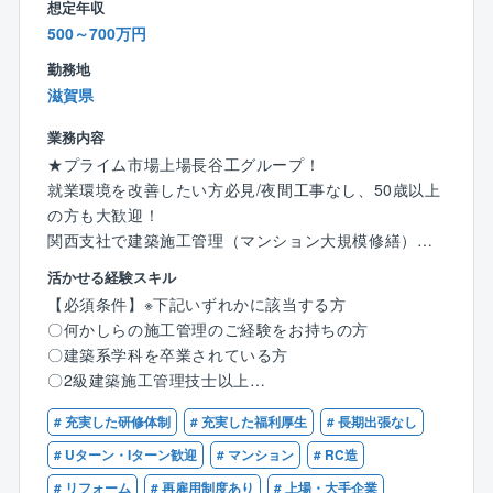
想定年収
◇年休121日と働きやすい環境です。
500～700万円
◇福利厚生も充実しています。
※家族手当、住宅手当、資格手当、資格の講習学費サポ
勤務地
ート、水曜ノー残業デー、時短勤務制度など
滋賀県
業務内容
★プライム市場上場長谷工グループ！
就業環境を改善したい方必見/夜間工事なし、50歳以上
の方も大歓迎！
関西支社で建築施工管理（マンション大規模修繕）の
募集です。
活かせる経験スキル
【必須条件】※下記いずれかに該当する方
【業務詳細】
〇何かしらの施工管理のご経験をお持ちの方
マンションの修繕工事の施工管理を担当していただき
〇建築系学科を卒業されている方
ます。案件の9割は建築施工管理になります。
〇2級建築施工管理技士以上
〇外壁改修/外構改修/エントランスホールの改修/屋上
防水の改修/給排水設備の改修/
# 充実した研修体制
# 充実した福利厚生
# 長期出張なし
【歓迎条件】
電気設備の改修/バリアフリー改修 その他
〇1級/2級建築施工管理技士（40歳以上は1級必須）
# Uターン・Iターン歓迎
# マンション
# RC造
※大規模修繕、内外装の総合リフォームは長谷工リフォ
# リフォーム
# 再雇用制度あり
# 上場・大手企業