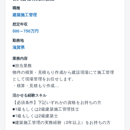
現場の規模や工期により担当人数は変化
職種
します。
建築施工管理
【出張】なし
想定年収
【夜間作業】場合によってはあり
500～750万円
【直行直帰】現場によってはあり
勤務地
■配属先の組織構成
滋賀県
現在20代～60歳まで幅広いメンバーが30名ほど（有資
格者）在籍しており、40代後半のメンバーが多いで
業務内容
す。
■担当業務
中途入社者も多数おり、和気あいあいとした雰囲気が
物件の積算・見積もり作成から建設現場にて施工管理
あります。
として現場管理をお任せします。
・積算・見積もり作成
■入社後
・下請の手配
活かせる経験スキル
入社後はサブとして現場をいくつか経験いただき、同
・資材の発注
【必須条件】下記いずれかの資格をお持ちの方
社の業務のやり方を覚えていただきます。
・施工図の作成
■1級もしくは2級建築施工管理技士
また、工事に関して必要な講習は随時行っています。
・現場管理（工程・品質・安全・コスト）
■1級もしくは2級建築士
■建築施工管理の実務経験（2年以上）をお持ちの方
■特徴・魅力
※さまざまなことを段取りする力が求められます。ま