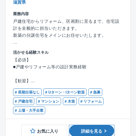
滋賀県
格者）在籍しており、40代後半のメンバーが多いで
す。
業務内容
中途入社者も多数おり、和気あいあいとした雰囲気が
戸建住宅からリフォーム、区画割に至るまで、住宅設
あります。
計を全般的に担当いただきます。
新築の分譲住宅をメインにお任せいたします。
■入社後
入社後はサブとして現場をいくつか経験いただき、同
【具体的には】
活かせる経験スキル
社の業務のやり方を覚えていただきます。
■案件ヒアリング
【必須】
また、工事に関して必要な講習は随時行っています。
■現地調査や土地調査
■戸建やリフォーム等の設計実務経験
■受注金額に合わせた計画図面の作製
■特徴・魅力
■基本設計から実施設計
【歓迎】
◎経済産業省設計の制度、健康経営優良法人業認定（2
■着工時の現場検査
■建築士有資格者
021）
■中間経過観察や竣工立会い
# 長期出張なし
# Uターン・Iターン歓迎
# 急募
◎大正7年創業の地域密着型の老舗企業
■内覧会の立ち合い
# 戸建住宅
# マンション
# 木造
# リフォーム
◎社長は40代と若く、何でも言い合える雰囲気です。
# 上場・大手企業
【同社について】
同社は不動産サービスメーカーとして
お気に入り
詳細を見る
売買仲介、リフォーム、買取、ハウス・リースバック