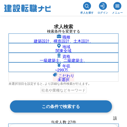
求人を探す
ログイン
メニュー
求人検索
検索条件を変更する
職種
建築設計、構造設計、土木設計、
地域
関東全域
資格
一級建築士、二級建築士、
二級建築士/滋賀県の求人検索結果一覧
年収
~299万、
こだわり
未選択
未選択項目を設定すると､より詳細な条件検索が行えます｡
検索結果 27 件
この条件で検索する
現在の検索条件
該
当求人数
27
件