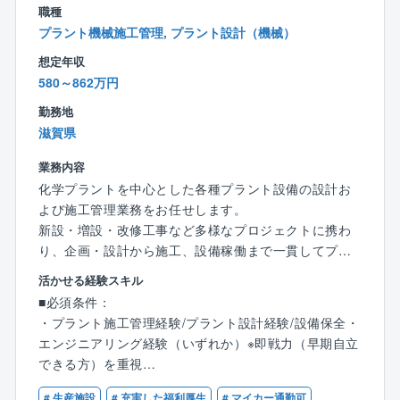
の標準仕様、さらには独自に開発した耐震、制震機能
職種
を備えた「SKダンパー」を採用しており、より安心の
プラント機械施工管理, プラント設計（機械）
住まいづくりを行っています。
想定年収
580～862万円
勤務地
滋賀県
業務内容
化学プラントを中心とした各種プラント設備の設計お
よび施工管理業務をお任せします。
新設・増設・改修工事など多様なプロジェクトに携わ
り、企画・設計から施工、設備稼働まで一貫してプロ
ジェクトを推進いただきます。
活かせる経験スキル
これまでのご経験やご志向に応じて「施工管理を中心
■必須条件：
とした業務」、「設計業務」、「両方を担当する業
・プラント施工管理経験/プラント設計経験/設備保全・
務」などがあります。
エンジニアリング経験（いずれか）※即戦力（早期自立
できる方）を重視
■業務詳細
・普通自動車免許
【施工管理業務】
# 生産施設
# 充実した福利厚生
# マイカー通勤可