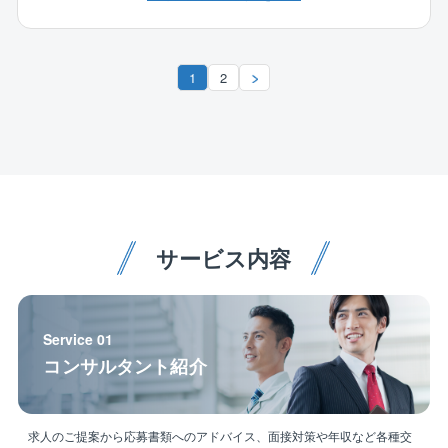
スが多いため、コミュニケーション力も求められる業
務です。
1
2
●資格取得援助制度
社員が業務を行う上で必要な各種資格取得に力を入れ
ており、講習会費用や受験費用、登録費用を負担して
います。
●研修の充実
入社後、最長1週間の初期研修を行います。その後も研
修メニューを多数用意し自主的な参加を促していま
サービス内容
す。※状況により変更になる場合もあります
Service 01
コンサルタント紹介
求人のご提案から応募書類へのアドバイス、面接対策や年収など各種交