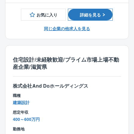
◎経済産業省設計の制度、健康経営優良法人業認定（2
た、職人さんたちと、上手に交渉できるコミュニケー
021）
ション能力や、
お気に入り
詳細を見る
◎大正7年創業の地域密着型の老舗企業
予算の全体を考えながらお客様の要望に沿えるようト
◎社長は40代と若く、何でも言い合える雰囲気です。
ータルコーディネートをしていく提案力も必要です。
同じ企業の他求人を見る
■業務詳細
【案件】商業施設、店舗、企業の建物、工場、倉庫な
どの建設工事、学校、体育館、省庁といった公共施設
など
住宅設計/未経験歓迎/プライム市場上場不動
【担当エリア】各現場は滋賀県内
産企業/滋賀県
【担当件数】原則1現場体制のため、平行で複数現場を
担当することはありません。
現場の規模や工期により担当人数は変化
株式会社And Doホールディングス
します。
職種
【出張】なし
建築設計
【夜間作業】場合によってはあり
【直行直帰】現場によってはあり
想定年収
400～600万円
■配属先の組織構成
勤務地
現在20代～60歳まで幅広いメンバーが30名ほど（有資