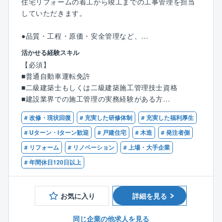
住宅リフォームの着工から竣工までの工事管理を担当
していただきます。
●品質・工程・原価・安全管理など、
「木」を知り尽くした住友林業ならではの高品質なリ
活かせる経験スキル
フォームを実現させる業務です。
【必須】
建築物の基礎構造から手を加える大型のリフォームを
■普通自動車運転免許
中心に顧客の様々な要望や意見を形にしていただきま
■二級建築士もしくは二級建築施工管理技士資格
す。
■建設業界での施工管理の実務経験がある方
案件の規模は多種多様ですが、金額が500万円以上、工
期は約3ヶ月位です。
# 改修・現状回復
# 充実した研修体制
# 充実した福利厚生
【歓迎】
■一級建築士もしくは建築施工管理技士
# Uターン・Iターン歓迎
# 戸建住宅
# 木造
# 発注者側
●リフォームは新築に比べて工事管理技術者の「知恵と
■リフォーム業界経験者や工務店などで一通りの工程を
# リフォーム
# リノベーション
# 上場・大手企業
経験」が問われる仕事です。
経験した方
既存の構造物とリフォームで新たに作る構造物を、ひ
# 年間休日120日以上
とつの住まいにいかに上手に収めていくか。
そしてこうした問題は、現場ごとに異なります。
またリフォームの工事管理は、何よりお客様との距離
お気に入り
詳細を見る
が近いことが魅力です。
実際にお住まいになられている場所で工事を行うケー
同じ企業の他求人を見る