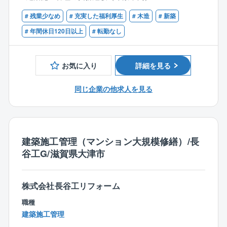
ン、収納家具などを幅広く生産し、質の高い建物を生
入社から最低半年間は研修期間として考えてますの
■建築以外の分野(土木など)での施工管理経験（1年以
み出しています。
で、わからないことはすぐに先輩社員に聞いて、覚え
# 残業少なめ
# 充実した福利厚生
# 木造
# 新築
上）
ていけば大丈夫です。
# 年間休日120日以上
# 転勤なし
【歓迎条件】
仕事や現場に慣れてきたら、施工管理の業務をお任せ
■建築士(一、二級)、建築施工管理技士(1、2級)の有資
します。
お気に入り
詳細を見る
格者
先輩社員の指導のもと、まずは棟数の少ない（1～2
棟）現場を担当し、進捗管理、職人さんの手配、安全
同じ企業の他求人を見る
管理、図面確認、予算作成などの業務を行います。
着工から完成までは2～3ヶ月、協力業者様や職人さん
と協力しながら、進めていきます。
建築施工管理（マンション大規模修繕）/長
【特徴】
谷工G/滋賀県大津市
◇各エリア毎に担当をお任せしておりますので、出張
はありません。
◇社用車を貸与いたします。
株式会社長谷工リフォーム
◇iPad、施工管理アプリ導入でスマートな働き方が可
能です。
職種
◇施工管理職の残業は月30時間程度、同業界の中でも
建築施工管理
少なめです。