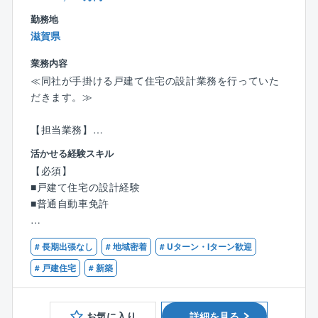
残業が多い社員を指導する事で働き方改革に取り組ん
勤務地
でおります。
滋賀県
基本的には公共交通機関を使用し現場への直行直帰で
すが、月に2~3回程度支店にて
業務内容
事務処理や会議等に出席頂く事があります。
≪同社が手掛ける戸建て住宅の設計業務を行っていた
だきます。≫
【魅力】
〇住民の方との密なコミュニケーションを取る仕事と
【担当業務】
なるため、大変な面もありますが、
●ヒアリング同席
活かせる経験スキル
マンションをより住みやすく、より長く住み続けられ
●お客様のご要望の図面化
【必須】
るようにする仕事になるため、
●仕様打合せ（インテリアコーディネート等）
■戸建て住宅の設計経験
住民の方からの喜ばれたり感謝の言葉をいただく場面
●外部デザイナーと共に最適なプランを提示
■普通自動車免許
も多く、やりがいを感じられるお仕事です。
●見積り計算
〇施工にあたっては、居住者の方々から構成される管
●材料の発注
【歓迎】
理組合、修繕委員会とのやりとりが多いです。
●下見、現地調査 等
# 長期出張なし
# 地域密着
# Uターン・Iターン歓迎
■建築士資格
〇工期は6ヶ月程度の案件が多く、1億円前後の規模を
■インテリアコーディネーター
# 戸建住宅
# 新築
ご担当頂く事が多くなります。
※打ち合わせは基本的に対面で行います。
また、案件に関しては長谷工グループの管理している
1週間あたりの打ち合わせ件数は4～6件です。
物件が4割、
お気に入り
詳細を見る