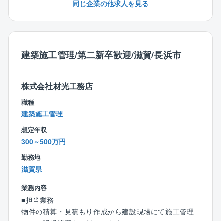
同じ企業の他求人を見る
平均残業時間：25時間
＜入社後の流れ＞
まずは、基礎知識やビジネスマナーを習得する研修か
建築施工管理/第二新卒歓迎/滋賀/長浜市
らスタート。その後、先輩と一緒に設計の仕事を進め
ていきます。
大体2カ月目から独り立ちのイメージですが、経験が豊
株式会社材光工務店
富な方にはどんどん業務をお任せします。
職種
建築施工管理
想定年収
300～500万円
勤務地
滋賀県
業務内容
■担当業務
物件の積算・見積もり作成から建設現場にて施工管理