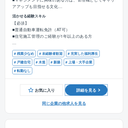
アアップも目指せる文化
■「お客様よりお客様の家づくりに熱心であろう」とい
■土日休み、年間休日120日
活かせる経験スキル
う理念に共感できる方を求めております。
■転勤無し
【必須】
同社の設計はお客様と顔を合わせる機会が多い為、自
■プライム上場の安定基盤、福利厚生充実
■普通自動車運転免許（AT可）
ずと理念を実現に結びつけられる環境です。
■住宅施工管理のご経験が1年以上のある方
お客様が「こんな暮らしがしたい」とイメージされて
戸建分譲住宅を中心とした新築工事の施工管理とし
いる空間を、自分のアイデアや工夫を盛り込んでカタ
て、現場の指揮を執っていただきます。
【歓迎】
チにできた時、お客様から喜びをダイレクトに感じる
# 残業少なめ
# 未経験者歓迎
# 充実した福利厚生
■木造住宅の施工管理のご経験のある方
ことができます。
単なる「現場監督」に留まらず、次期管理職候補とし
■建築施工管理技士の有資格者
# 戸建住宅
# 木造
# 新築
# 上場・大手企業
てキャリアを切り拓ける環境です。
■建築士の有資格者
# 転勤なし
■業界最高水準の高気密住宅のため、顧客希望の間取り
現場監督、図面管理、進捗管理、予算管理、業務改善
■マネジメント経験のある方
が可能です。
等の一連の業務を行って頂きます。
お気に入り
詳細を見る
＜業務内容＞
●施工計画の策定、資材手配、安全、品質、進捗の管理
同じ企業の他求人を見る
●協力業者（約3,000社）とのリレーション構築
●若手スタッフの育成や、管理職としてのマネジメント
業務（志向に応じて）