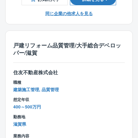
残り6割はグループ外の企業からの案件になります。
■チーム／組織構成
設計部には29名が在籍。このうち、意匠設計が21名。
同じ企業の他求人を見る
【資格取得とOJTは全社一丸】
残る8名が構造計算や確認申請を担当しています。
〇入社後は中堅/ベテラン社員のもと、半年～1年程度
はじっくりと業務の流れを学んでいただきます。
利用するツール、ソフト等
豊富な経験やノウハウを惜しみなく伝授しますので、
■Walk in home（プラン提案で用います）
施工管理技術者としてキャリアアップしたい方には
戸建リフォーム品質管理/大手総合デベロッ
■JWCAD（構造計算や申請で用います）
ピッタリ。
パー/滋賀
※スキルをお持ちの方はお給料にもプラスに反映しま
す！
【技術力へのこだわり】
技術力にこだわり、「無振動/無騒音/住まいながら」を
住友不動産株式会社
お客様と共に作りあげていくお仕事です！
テーマに、日常生活にできる限り影響を与えない工法
職種
の開発を進めています。
【おすすめポイント】
建築施工管理, 品質管理
●完全自由設計
想定年収
同社はセミオーダーメイドではなく完全自由設計。
400～500万円
性能、デザイン、価格を全て妥協せず、お客さまのた
めに唯一無二の住宅をご提供します。
勤務地
その中身はもちろん設計担当に任されますから、責任
滋賀県
は重大であるものの、やりがいは十分です！
業務内容