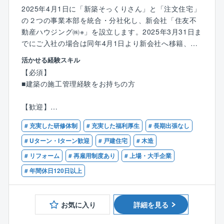
2025年4月1日に「新築そっくりさん」と「注文住宅」
●スキルアップが叶う
の２つの事業本部を統合・分社化し、新会社「住友不
同社では、契約前から設計担当がお客さまとの打ち合
動産ハウジング㈱※」を設立します。2025年3月31日ま
わせに参加します。
でにご入社の場合は同年4月1日より新会社へ移籍、同
提案から設計、インテリアコーディネートまで一貫し
年4月1日以降にご入社の場合は新会社への入社となり
てできるので、プランニング力/プレゼン力/調整力など
活かせる経験スキル
ます。待遇・福利厚生等に変更はありません。 ※SRD
設計士としてのスキルアップが期待できます。
【必須】
ハウジング㈱から商号変更予定
■建築の施工管理経験をお持ちの方
●努力をしっかり評価します
戸建リフォーム「新築そっくりさん」の品質管理全
設計担当の出すプランを気に入ってくださり、お客さ
【歓迎】
般、棟梁への技術指導
まが契約してくれたらそれがそのまま評価につながり
■ハウスメーカー、建設会社、工務店、大工、その他建
ます。
# 充実した研修体制
# 充実した福利厚生
# 長期出張なし
設業界での施工管理の経験者
【具体的には】
年功序列はなく、努力をしっかり見ていますので、1年
■一級・二級建築士、1級建築施工管理技士、2級建築施
# Uターン・Iターン歓迎
# 戸建住宅
# 木造
施行中の住宅が図面に沿って工事されているか、マニ
でエリアのリーダーになった社員もいます。
工管理技士等の建築関連の資格をお持ちの方
# リフォーム
# 再雇用制度あり
# 上場・大手企業
ュアルに合った資材を使用しているかのチェック及び
各種検査などを行います。
# 年間休日120日以上
●広がるキャリアパス
また現場の棟梁の技術指導や研修、さらに技術営業職
右肩上がりで成長を続ける同社だからこそ、ポストは
との技術的な質問や相談にも応じます。
豊富にあります。
お気に入り
詳細を見る
設計職も、リーダー、エリアマネージャー、支社長と
キャリアを築いていけます。