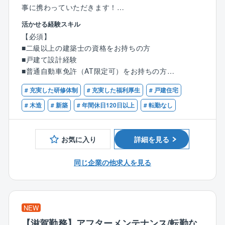
事に携わっていただきます！
活かせる経験スキル
【具体的には】
【必須】
■CADを使った図面作成
■二級以上の建築士の資格をお持ちの方
■住宅や、小規模建築のプランニング、自由設計、企画
■戸建て設計経験
設計
■普通自動車免許（AT限定可）をお持ちの方
■各所申請業務など
※分業体制のため、設計業務のみに集中できます！
# 充実した研修体制
# 充実した福利厚生
# 戸建住宅
【優遇条件】
■CADオペレーターのご経験
# 木造
# 新築
# 年間休日120日以上
# 転勤なし
1人あたりの案件数は10件～15件程を担当。
■建築設計のご経験
お客様のご要望をもとに、住宅のコンセプトを決定。
■設計事務所でのご経験
見た目の美しさや機能性などを考慮しながら、外観内
お気に入り
詳細を見る
■建設業者、工務店、インテリア業界でのご経験
装設計、図面作成、確認申請等を行います。
同じ企業の他求人を見る
＜入社後の流れ＞
入社後は、3カ月～半年間のOJT研修を通じて業務を習
得できます。
■座学研修
NEW
∟CADの使い方や打ち合わせ時のポイントを学びま
【滋賀勤務】アフターメンテナンス/転勤な