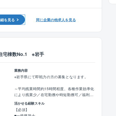
チェック
＜図面/見積作成業務＞
詳細を見る
同じ企業の他求人を見る
■法及び構造チェック後の契約用図面と見積書
の作成
■実行予算書の作成
＜営業設計＞
■お客様と打合せを行い、最終図面の決定
住宅棟数No.1 ※岩手
■図面設計業務
※年間で10棟～20棟の設計をご担当いただきま
業務内容
す。
※岩手県にて即戦力の方の募集となります。
※お客様との打ち合わせへの同席を依頼される
場合があります。
～平均残業時間約15時間程度、各種作業効率化
により残業少／在宅勤務や時短勤務可／福利厚
■働き方：
生充実～
活かせる経験スキル
年間休日120日、残業は月20～30時間程度と働
【必須】
きやすい環境が整っています。
■業務の概要：
■一級建築士