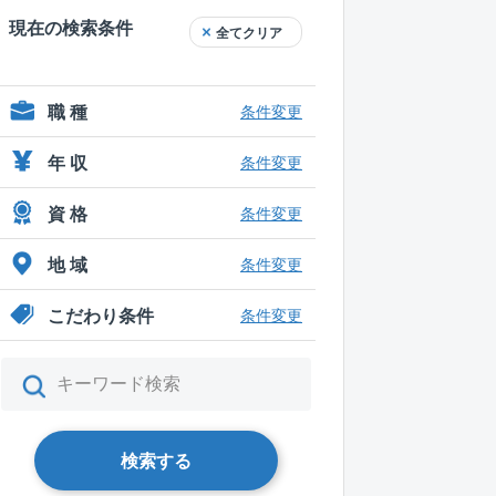
現在の検索条件
全てクリア
職 種
条件変更
年 収
条件変更
資 格
条件変更
地 域
条件変更
こだわり条件
条件変更
検索する