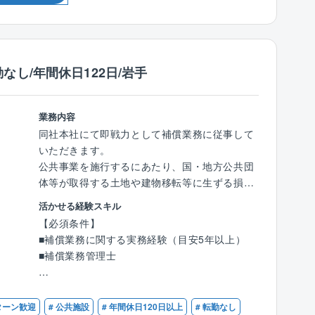
☆品質にこだわれる「分業制」
家賃補助、子育て支援、資格取得、保養所な
同社では施工管理における建築担当、土木担当
ど
など、担当領域の分業化を行うことで、それぞ
れがプロフェッショナルとして自らの業務に集
北東北支店（盛岡市）にて企画建築（プレハ
し/年間休日122日/岩手
中できるような体制を整えています。
ブ）の低層集合住宅における建築施工管理を担
※一部地域では建築/土木をワンストップで管理
当していただきます。
しています。
業務内容
【具体的には】
同社本社にて即戦力として補償業務に従事して
☆顧客管理なし！
■新築集合住宅の現場における管理項目（安
いただきます。
顧客管理は元請が行い、積算担当者が発注のた
全、品質、工程、コスト、環境、人）の管理
公共事業を施行するにあたり、国・地方公共団
めの拾いを分業するので、施工管理にこだわっ
（計画書作成、実施指示、点検確認、軌道修
体等が取得する土地や建物移転等に生ずる損失
た業務が可能です。
正）を行い、施主様へ良品をお渡しする業務及
について、所有者や借家人等の関係人に生じる
活かせる経験スキル
び、建物引渡し後のアフター点検業務
損失の補償金算定を公平に算定する業務です。
【こんな方は活躍期待大です！】
【必須条件】
■携わる案件＝自社プレハブ商品シリーズ（重
◎自らチームを率いて次世代を切り拓きたい方
■補償業務に関する実務経験（目安5年以上）
量、軽量鉄骨構造）
【具体的には】
◎地元で自分らしく働きたい方歓迎
■補償業務管理士
■工期＝3〜6ヶ月（建物規模による）※常時1〜
■土地調査：土地の所在、地目、地積、権利関
◎先々まで安定した企業基盤のもと、専門性を
2件を担当していただきます
係等を調査し、補償算定の基礎資料を作成しま
究めたい方
【歓迎条件】
す。
■建築士
【キャリアパス】
Iターン歓迎
# 公共施設
# 年間休日120日以上
# 転勤なし
■物件調査：建物や附属工作物、立木等につい
【勤務地】