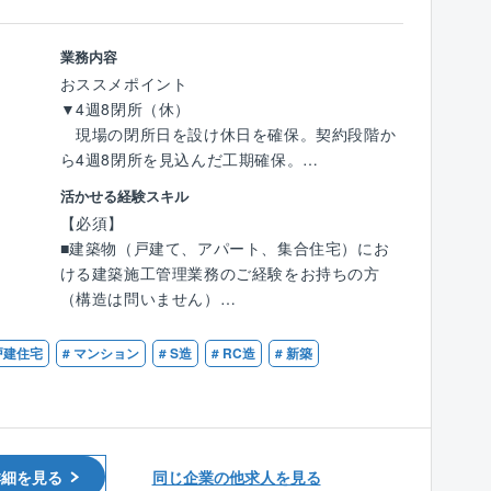
むことができるでしょう。これまでの経験を充
■「お客様よりお客様の家づくりに熱心であろ
分に活かし、木の温もりが伝わるような住まい
業務内容
う」という理念に共感できる方を求めておりま
を創り上げてください。
おススメポイント
す。
▼4週8閉所（休）
同社の設計はお客様と顔を合わせる機会が多い
＜同社の独自技術＞
現場の閉所日を設け休日を確保。契約段階か
為、自ずと理念を実現に結びつけられる環境で
新技術を追求し続ける同社。木造3階建ての新
ら4週8閉所を見込んだ工期確保。
す。
工法、『ビッグフレーム工法』など、これまで
▼シリーズによって建築の仕方が変わったり、
お客様が「こんな暮らしがしたい」とイメージ
活かせる経験スキル
他社に先駆けて新たな技術を世に出してきまし
建築規模の大小や建設地毎の施工条件によって
されている空間を、自分のアイデアや工夫を盛
【必須】
た。
計画の立て方が変わったりするため、現場によ
り込んでカタチにできた時、お客様から喜びの
■建築物（戸建て、アパート、集合住宅）にお
常に新工法の開発に取り組む同社でなら、きっ
って違いがあり様々な経験を積んでキャリアア
声をダイレクトに感じることができます。
ける建築施工管理業務のご経験をお持ちの方
と自身のスキルアップも図れるはず。
ップすることが可能。
（構造は問いません）
刺激的な環境で、レベルアップを目指してくだ
（ご経験が少ない方も、短期間で基本的な業務
■業界最高水準の高気密住宅のため、顧客希望
■2級建築施工管理技士
さい！
は習得できます。）
の間取りが可能です。
 戸建住宅
# マンション
# S造
# RC造
# 新築
▼システム建築且つ協力会社が固定されている
【歓迎】
⇒一人の施工管理が同時に進める棟数は、4～5
ため、工程管理が簡略化されており就業環境の
■一級建築士二級建築士/1級建築施工管理技士
棟。
改善が可能
※20代であれば2級建築施工管理技士補でも可
スピードよりも質の高さを重視。一戸一戸を丁
▼中途社員も多く、新卒中途関係なく公平な評
寧に施工しています。
価制度
詳細を見る
同じ企業の他求人を見る
▼福利厚生が充実