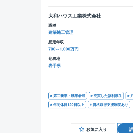
大和ハウス工業株式会社
職種
建築施工管理
想定年収
700～1,000万円
勤務地
岩手県
# 第二新卒・既卒者可
# 充実した福利厚生
#
# 年間休日120日以上
# 資格取得支援制度あり
お気に入り