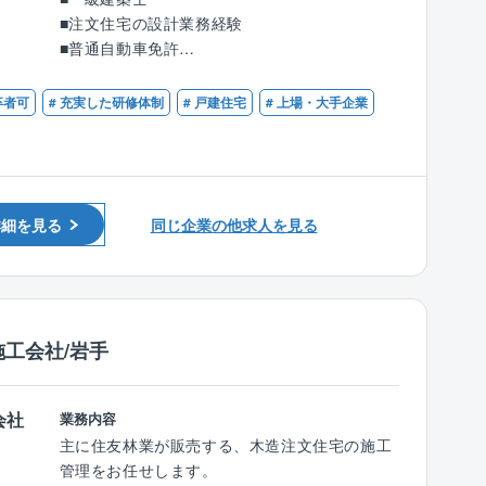
入社後の研修も徐々に充実化を図っており、育
木造軸組工法/2×6工法の注文住宅の設計業務
■注文住宅の設計業務経験
成にも力をいれています。
（注文住宅のプランの企画/製図、敷地調査、各
■普通自動車免許
設計職は特に育成体制が整っており、離職率も
種申請など）をお任せします。
低い環境です。
卒者可
# 充実した研修体制
# 戸建住宅
# 上場・大手企業
「百邸百様」の住まいづくり。お客様とじっく
■年収例：
り向き合い、お客様の生活スタイルやイメージ
15年目：課長／1,235万円（月収69.6万円＋賞
を適確に捉え、アイデアを練り、カタチにしま
与＋残業代）
す。
13年目：係長／934万円（月収50.6万円＋賞与
一条工務店の設計職が担当する案件は、年に25
詳細を見る
同じ企業の他求人を見る
＋残業代）
～35件ほど。
６年目：主任／846万円（月収40.1万円＋賞与
5～6回の打合せを重ね、2ヶ月程かけてプラン
＋残業代）
を企画していくので、お客様がとても身近に感
じられます。
■福利厚生：
施工会社/岩手
住宅手当、子ども同伴勤務制度、半日/時間単位
■職務詳細：
有給休暇制度など福利厚生の充実度向上を図
住宅展示場へ来場されるお客様に対して注文住
り、従業員が健康で安心して働ける環境の整備
宅のプランの企画/製図、敷地調査、建築確認等
会社
業務内容
への取り組みをより一層積極的、継続的に推進
各種申請業務等をお任せします。
主に住友林業が販売する、木造注文住宅の施工
してまいります。
注文住宅の為、定型的なパターンはございませ
管理をお任せします。
ん。