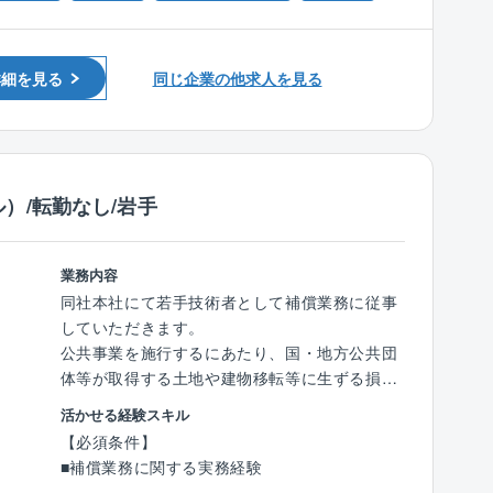
■測量士
▼中途新卒関係なく管理職を目指せる正当な評
て、構造・規模・数量・使用状況を調査し、補
■全国の住友林業ホームエンジニアリング各事
価体制を敷いています。
償対象物件を適切に把握します。
業部
年に6回以上の面談を行い、目標設定、評価フ
■事業損失調査：工事の実施に伴う振動・騒
詳細を見る
同じ企業の他求人を見る
ィードバック実施。
音・地盤変動等による建物被害の有無を調査・
※勤務地はあなたの希望を考慮の上、決定しま
▼35歳～40代前半と比較的早く管理職を目指せ
判定します。
す
る環境です。
■補償算定：公共用地の取得に伴う補償基準に
※U、Iターン歓迎！
基づき、適性かつ客観的な補償額を算定しま
※転勤なし、コース選択可能（エリア限定の働
【就業環境】
す。
き方）
）/転勤なし/岩手
業界最大手としてコンプライアンスを遵守する
■保安林解除申請業務：公共事業に伴い必要と
※社用車貸与
ために、高い基準での就業管理体制を取り、ワ
なる保安林解除について、現地調査、関係資料
ークライフバランスに力を入れています。
の整理、申請図書の作成、関係機関との協議支
業務内容
▼平均年収は964万円(2024年4月末全社員平
援まで一貫して対応します。
同社本社にて若手技術者として補償業務に従事
均)
していただきます。
▼残業時間：全社平均21.8時間/月 程度
【同社の魅力】
公共事業を施行するにあたり、国・地方公共団
▼育児休業最長3年、子の出生1人につき100万
■豊富な資格手当
体等が取得する土地や建物移転等に生ずる損失
円支給
技術士（5万円/月）、RCCM（2万円/月）、補
について、所有者や借家人等の関係人に生じる
▼年間休日123日、積立有給あり
活かせる経験スキル
償業務管理士（2万円/月）、測量士（1万円/
損失の補償金算定を公平に算定する業務です。
※その他ワークライフバランスをサポートする
【必須条件】
月）など資格ごとに手当がございます。
制度多数有り
■補償業務に関する実務経験
同社では資格取得の支援も行っておりますの
【具体的には】
※初任地の配属先は現在の居住地、希望を考慮