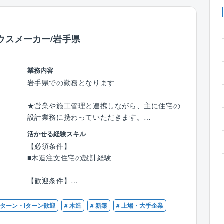
ウスメーカー/岩手県
業務内容
岩手県での勤務となります
★営業や施工管理と連携しながら、主に住宅の
設計業務に携わっていただきます。
活かせる経験スキル
【業務内容】
【必須条件】
＜確認申請業務／工事管理業務＞
■木造注文住宅の設計経験
■営業社員が作成したプランを法律や構造の観
点からチェック
【歓迎条件】
■図面承認後、確認申請用図面 書類の作成
■建築士資格
■現地確認を行い、図面/書類作成後、役所への
■建築施工管理技士資格
 Uターン・Iターン歓迎
# 木造
# 新築
# 上場・大手企業
確認申請提出
■確認申請業務のご経験
■設計図面通りに工事が行われているかの最終