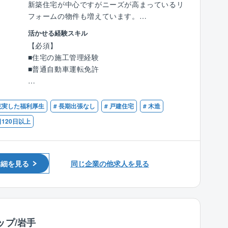
新築住宅が中心ですがニーズが高まっているリ
■同社の強み：
お客様と何度も打合せを繰り返す中から、お客
フォームの物件も増えています。
低価格×良品質が強みであり、独自の流通／調
様が考えている漠然としたイメージをカタチに
達／工事を導入したことで一般的な住宅坪単価
活かせる経験スキル
して頂く仕事です。
■木造軸組構法やツーバイフォー構法、親会社
の約半分の値段を実現しています。
【必須】
「お客様の満足度」と「後工程担当の業務が円
オリジナルのビッグフレーム構法による木造注
効率的な広告戦略による高認知度の獲得、さら
■住宅の施工管理経験
滑に流れるかどうか」は、設計担当の力による
文住宅の施工管理です。
に全国に展示場を持つスケールメリットによる
■普通自動車運転免許
ところが大きく、いわば家づくりの「要」のポ
■複数の現場を並行して担当します。個人差が
資材調達の優位性を保ち、低価格で良質な住宅
ジションです。
ありますが、年間15～20棟程度を手がけます。
を提供できることです。
【歓迎】
同社の設計担当は、設計業務に限定するだけで
■品質、安全、原価、工程を管理していきま
■建築施工管理技士または建築士有資格者
なく施工現場/完成現場を見に行く機会も多く、
 充実した福利厚生
# 長期出張なし
# 戸建住宅
# 木造
す。
■木造住宅の施工管理経験
家づくり全般に目を配ります。
■お客様の管理、立会い等に関しては親会社で
日120日以上
■土木施工管理技士
その為、お客様がとても身近に感じられます。
ある『住友林業』様の担当となりますので、休
■リフォームの施工管理経験
お客様の声をダイレクトに聞きながら、お客様
日の出勤などはほとんど無く、現場の管理に集
と一緒に家を造り上げるやりがいを感じてくだ
中してお仕事ができる環境です。
さい。
詳細を見る
同じ企業の他求人を見る
手掛けていただくのは、『住友林業の家』の施
【特徴】
工。
■CADやパースはグループ内のCADセンター
自由設計の木造注文住宅で、その高い性能には
へ、申請業務は外部協力業者へ委託するフロー
業界でも定評があります。同じものはどれ一つ
ップ/岩手
を確立。
としてないので、各現場でさまざまな経験を積