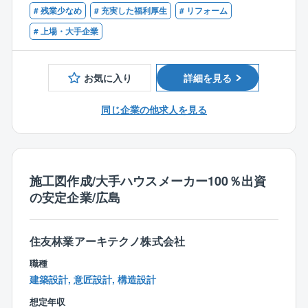
級・2級技士補を含む）いずれか
【案件について】
グループ会社で共通して様々なITツールを導入してい
# 残業少なめ
# 充実した福利厚生
# リフォーム
■同社はストック型ビジネスに属しており、積水ハウス
るため、効率的な働き方を実現しています。
【歓迎条件】
# 上場・大手企業
Gのリフォーム事業の売込を牽引しています。
事務処理や会議もオンラインで対応する事ができる環
■戸建住宅のリフォームの設計、積算、施工管理等の経
■案件は様々なリフォームがございます。
境です。
験のある方
メンテナンス型リフォーム：水回りや外回りの修繕
また在宅勤務（週2まで）、フレックス制度も導入済
お気に入り
詳細を見る
■ゼネコンの現場監督の経験のある方
などのリフォーム
み!
■新築住宅の設計士の経験のある方
環境型リフォーム：CO2の発生を抑える省エネ機器
現職の担当者達もうまく制度を利用しつつ、働き方の
同じ企業の他求人を見る
■工務店の施工管理の経験のある方
を導入するリフォーム
改善に取り組んでいます。
提案型リフォーム：用途変更を伴うようなリフォー
ム・リノベーション工事などがございます。
■グループの充実した福利厚生
→大手住宅メーカーグループに所属し、安定した基盤
施工図作成/大手ハウスメーカー100％出資
【働き方】
での就業が叶うことは勿論のこと、ご家族構成によっ
の安定企業/広島
■積水ハウスGならではの福利厚生でプライベートも充
て充実した給与手当の制度も完備しております。
実させることが可能です。
世帯生計の主軸となっている方には世帯手当として50,
■育児休業取得率（女性100％、男性100％/昨年度実
000円の手当てを支給しています。
住友林業アーキテクノ株式会社
績）
■年間休日最大129日、全社平均残業時間は20時間程度
職種
とワークライフバランスが整いやすい環境です。
建築設計, 意匠設計, 構造設計
想定年収