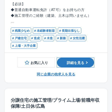
【具体的な業務】
【必須】
◆住宅建設前に、営業が仕入れた土地に水道管が通っ
◆普通自動車運転免許（AT可）をお持ちの方
ているかなどの調査をして頂きます。
◆施工管理のご経験（建築、土木は問いません）
◆調査した情報を基に施工図面の作成から見積もり、
工事の発注を行って頂きます。
【歓迎】
◆その他、地盤の調査や各作業工程の管理などを行っ
# 残業少なめ
# 未経験者歓迎
# 長期出張なし
◆土木施工管理技士の有資格者
て頂きます。
◆建築士の有資格者
# 戸建住宅
# 造成
# 木造
# 新築
# 女性活躍
住宅を建てる上で非常に重要なポジションを担って頂
◆マネジメント経験のある方
# 上場・大手企業
きます！
【ポジションについて】
お気に入り
詳細を見る
住宅の宅地造成については営業担当や施工管理担当が
兼務していることが一般的ですが、同社では宅地造成
同じ企業の他求人を見る
を分業化。各職種の負担軽減と、WLBの改善につなが
っています。
土木施工管理の経験がある方はもちろん、住宅を建て
る過程を理解されている方、建築施工管理の経験を活
かしてWLBを改善されたい方にもおすすめのポジショ
分譲住宅の施工管理/プライム上場/前職年収
ンです。
保障/土日休/広島
経験の浅い方もしっかり教育していくので安心して業