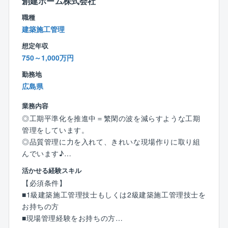
フによるアフター点検・ご報告を実施します。
創建ホーム株式会社
職種
◇建築工事
建築施工管理
1. ビル・マンションの大規模改修工事
想定年収
2. 店舗・テナントの新築・改修工事
750～1,000万円
3. ビル・マンションの設備更新工事
勤務地
広島県
【魅力】
◎抜群の働きやすさ
業務内容
家庭や自分時間を大切にしながら就業可能！
◎工期平準化を推進中＝繁閑の波を減らすような工期
・土日祝休み・年休126日・フレックス制導入・内勤5
管理をしています。
割
◎品質管理に力を入れて、きれいな現場作りに取り組
・時短勤務制度や産休・育休制度充実◎
んでいます♪
取得・復帰実績もあり、女性も働きやすい環境で
◎面接は20時開始/オンラインも対応可能です。
活かせる経験スキル
す。
【必須条件】
・就業場所は広島営業所となりますが現場常駐はな
【業務内容】
■1級建築施工管理技士もしくは2級建築施工管理技士を
く、工事監理がメインになります。オフィスワークも
建築現場管理全般を担当します。
お持ちの方
ございます。
非住宅/特殊建築物の管理
■現場管理経験をお持ちの方
・理事会出席のため休日出勤の可能性がございます
JV参加あり(広島県内)