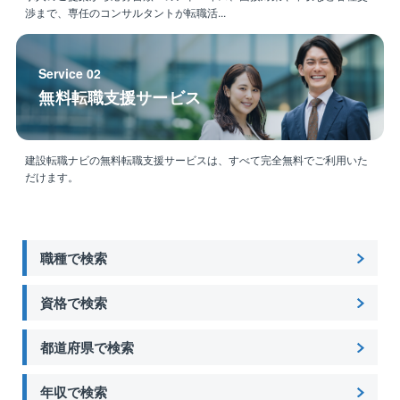
渉まで、専任のコンサルタントが転職活...
★担当エリアは岡山県内、広島県内の為、日帰り出張
がほとんどで長期出張は発生しません。
Service 02
【育休、産休について】
無料転職支援サービス
■育児休職などの制度、フレックス勤務やリモートワー
ク、その他WLB（ワークライフバランス）の実現をサ
ポートする各種制度も整っておりますので、育児と仕
事を両立することも可能と考えています。男性社員の
建設転職ナビの無料転職支援サービスは、すべて完全無料でご利用いた
だけます。
育児休職取得も推奨しています。
職種で検索
資格で検索
都道府県で検索
年収で検索