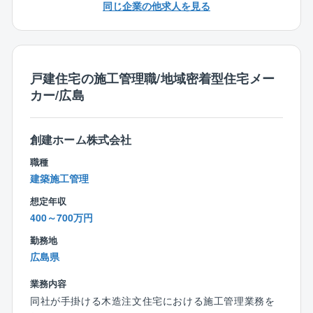
同じ企業の他求人を見る
◎ご契約後は施工管理の専任担当者がつきますので、
しっかりとお客様のお話を聞いていただき引継ぎをお
願いいたします。
戸建住宅の施工管理職/地域密着型住宅メー
■働き方：
カー/広島
◆ワークライフバランス◎残業10h程、休日116日、転
勤無しです。
◆出張は日帰りレベルとなっており、直行直帰も可能
創建ホーム株式会社
です。
◆飛び込み営業なし！エディオンでリフォームに興味
職種
をもっていただいたお客様へのご案内のため、営業し
建築施工管理
やすい環境です。
想定年収
◆休日は月9日安定して取得可能！シフト制ですが基本
400～700万円
的に担当顧客との打ち合わせ状況を自分で考えながら
組んでいけるため、休みは柔軟に取れる環境です。
勤務地
◆連休の取得も可能！上期と下期でそれぞれ4連休とれ
広島県
るようにチームで連携しております。
業務内容
同社が手掛ける木造注文住宅における施工管理業務を