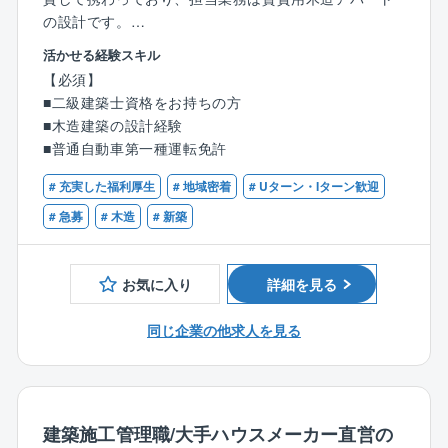
の設計です。
2～3階建てで、間取りは1R～1LDKのものが中心とな
活かせる経験スキル
る単身者や家族向けのアパートを設計します。
【必須】
入社後は能力に合わせて始めていき、徐々に仕事の幅
■二級建築士資格をお持ちの方
を広げていきます。
■木造建築の設計経験
施工監理まで手がけるのは同社ならではの特徴であ
■普通自動車第一種運転免許
り、現場では工務店の方と話し合いをしながら住宅を
つくっていきます。
# 充実した福利厚生
# 地域密着
# Uターン・Iターン歓迎
業務の流れとしてはまず、土地の情報を営業部から共
# 急募
# 木造
# 新築
有され、現場に訪問し、土地の広さや周辺状況を確認
します。
その後図面を作成、申請し、申請の許可が出れば、工
お気に入り
詳細を見る
務店に図面や工程表を渡します。
土地の情報を共有されてから完成までは約4～5ヶ月程
同じ企業の他求人を見る
度かかり、1人の建築士が常時2～3件を担当していま
す。
※広島支店へ配属予定
建築施工管理職/大手ハウスメーカー直営の
〈業務の魅力〉