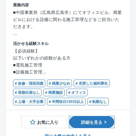
業務内容
（年収600万～）での採用も検討可能です。
■中国事業所（広島県広島市）にてオフィスビル、商業
ビルにおける設備に関わる施工管理などをご担当いた
【組織構成：広島市店（例）】
だきます。
10名（20～40代）
新卒で入社して5年以内の方の割合が多い（5名程）
【具体的には】
男女比 5：5
活かせる経験スキル
■オフィスビル、商業ビルにおける建築/電気/設備に関
社風・上司について：
【必須経験】
わる施工管理
非常に温和で優しい上司が在籍しています。
以下いずれかの経験がある方
■受託管理をしているオフィスビルの建物設備の維持管
業務上の困りごとや質問に対しても、一から丁寧に教
■電気施工管理
理
える風土が根付いているため、キャリアの浅い方でも
■設備施工管理
■オーナーやテナントへの計画立案、予算策定、契約、
安心してスタートしていただけます。
■オフィス移転やレイアウト変更
進捗報告
# 改修・現状回復
# 残業少なめ
# 充実した福利厚生
■建物、設備の維持管理
■協力会社への見積査定、契約、品質管理、工程管理、
【残業について】
※オフィスビル/商業ビル以外でも幅広い範囲のご経験
# 長期出張なし
# 商業施設
# オフィス
安全管理、完成検査
メンバークラス（20代）の方は20時間程
の方のエントリーをお待ちしております！
# 上場・大手企業
# 年間休日120日以上
# 転勤なし
■リニューアル工事、入退去工事
役職者は30～50時間程。
■中長期修繕計画の策定/実施
【必須資格】
■大規模修繕工事の設計監理/工事管理
■電気工事施工管理技士
お気に入り
詳細を見る
■退去に伴うオフィス移転業務等
■電気主任技術者
※オフィスビル等のリニューアル工事、中長期修繕計画
■ファシリティマネジャー