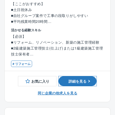
【ここがおすすめ】
等働きやすい環境が整っていることもあり、社員の定
■土日祝休み
着率が非常に高いのが大きな特徴です。
■自社グループ案件で工事の段取りがしやすい
■業務に慣れていただいた後は、業務状況に応じて週２
■平均残業時間20時間
日程度リモートワーク（在宅勤務）を活用している社
■フレックスタイム制のため、自身の予定や業務量に合
員もいます。育児短時間勤務も可能となります。
活かせる経験スキル
わせ働くことができます。
■フレックス制度もあり柔軟な働き方が可能です。
【必須】
■転勤の有無についてもコースが選択できます。
■リフォーム、リノベーション、新築の施工管理経験
【業務内容】
■月1回必ず指定休日を取得する制度がございます。
■2級建築施工管理技士(仕上げ)または1級建築施工管理
広島市の営業所にて賃貸アパート等の改修・改築のリ
技士保有者
フォーム工事における施工管理業務を担当していただ
【同社の特徴】
■普通自動車運転免許 (マイカー通勤となります)
きます。
■木造注文住宅で国内トップクラスの実績を持つ大手ハ
# リフォーム
同社のリフォームは主に外壁工事を中心としておりま
ウスメーカーグループの一員として、木造住宅の設
【歓迎】
す。
計、生産支援を行う総合コンサルティング会社です。
■電気工事施工管理技士 保有者
お気に入り
詳細を見る
高い技術力で木造建築物の品質を支え、お客様に「安
■管工事施工管理技技士 保有者
【具体的には】
心/安全」を提供しています。
■建築士 保有者
■顧客、管理会社、入居者との打ち合わせ
同じ企業の他求人を見る
■敷地や地盤の調査から実施計画図の作成、積算、申請
■現地調査、設計・営業部署との連携及び見積もり取得
など、設計担当/生産担当を技術でバックアップしてい
と精査
ます。
■安全管理・品質管理・原価管理・工程管理・施工計画
■短時間勤務制度や介護休暇/育児休暇など、介護や育