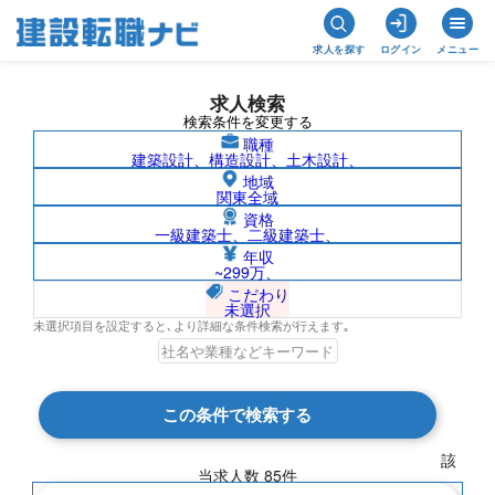
求人を探す
ログイン
メニュー
求人検索
検索条件を変更する
職種
建築設計、構造設計、土木設計、
地域
関東全域
資格
一級建築士、二級建築士、
二級建築士/広島県の求人検索結果一覧
年収
~299万、
こだわり
未選択
未選択項目を設定すると､より詳細な条件検索が行えます｡
検索結果 85 件
この条件で検索する
現在の検索条件
該
当求人数
85
件