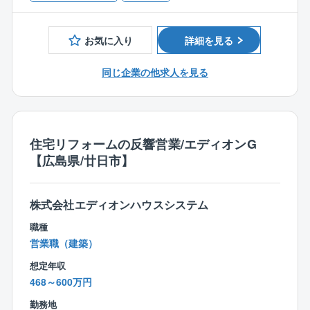
が、
・木造建築業界での経験
追加工事が必要だと判断した場合は顧客に追加提案を
・2級建築士、もしくは2級建築施工管理技士以上の資
行って頂く事があります。
お気に入り
詳細を見る
格
■顧客の特徴：
同じ企業の他求人を見る
・トータテハウジングにて住宅購入頂き、10年以上経
過したお客様（アフターメンテナンス期間が終了され
たお客様）。
・同社、ショールームにご来店頂いたお客様。またはH
住宅リフォームの反響営業/エディオンG
Pを見てお問合せ頂いたお客様。
【広島県/廿日市】
■案件の特徴：
水回り等の急ぎの工事案件から家全体に関わる工事な
株式会社エディオンハウスシステム
ど、様々です。
ご経験やスキルに応じて、徐々に大きな案件もお任せ
職種
していきます。
営業職（建築）
想定年収
■その他：
468～600万円
エリアは広島市内近郊。通勤、現場訪問には自家用車
を使用頂きますが、ETCカード、ガソリンカードは貸
勤務地