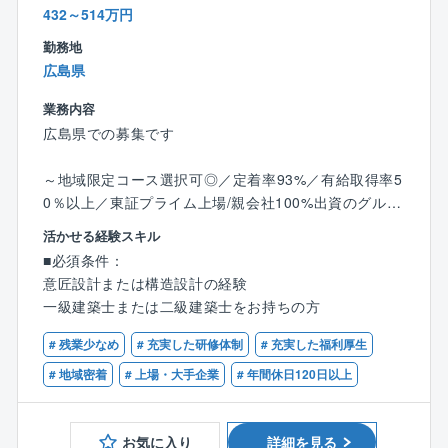
432～514万円
勤務地
広島県
業務内容
広島県での募集です
～地域限定コース選択可◎／定着率93%／有給取得率5
0％以上／東証プライム上場/親会社100%出資のグルー
プ企業／福利厚生充実で就業環境改善～
活かせる経験スキル
■必須条件：
★内勤100%で顧客との打ち合わせ無し
意匠設計または構造設計の経験
顧客との打ち合わせは発生しないため、集中して施工
一級建築士または二級建築士をお持ちの方
図作成に取り組める環境です！
※親会社の設計担当との打ち合わせは発生する場合がご
# 残業少なめ
# 充実した研修体制
# 充実した福利厚生
ざいます。
# 地域密着
# 上場・大手企業
# 年間休日120日以上
★就業環境を改善できる
建築士資格や設計経験を活かしながら、フレックス制
お気に入り
詳細を見る