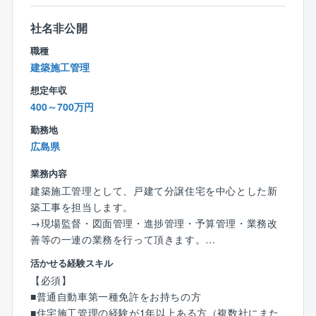
務に取り組むことができます！
社名非公開
【働く環境について】
職種
◆ご経験に応じて前職年収を保障。マネジメント経験
建築施工管理
をお持ちの方であれば管理職候補としてお迎えいたし
想定年収
ます。これまでのキャリアをしっかり活かせる環境で
400～700万円
す。
◆外注先（約3,000社）の協力業者は同社をよく知る職
勤務地
人たちのため、連携が取りやすく、施工管理がしやす
広島県
い環境です。
◆担当現場は拠点から車で1時間～1時間半圏内です
業務内容
（社用車あり）遠方への出張がなく、ご自宅近くで安
建築施工管理として、戸建て分譲住宅を中心とした新
心して働くことができます。
築工事を担当します。
◆徹底した分業制と積極的なDX化を推進しているた
→現場監督・図面管理・進捗管理・予算管理・業務改
め、WLBを整えやすい環境です。
善等の一連の業務を行って頂きます。
残業時間は15時間程度、年間休日は実質120日以上で
活かせる経験スキル
休暇制度も充実。全社で残業削減に取り組み、定時退
【具体的な業務】
【必須】
社を目指しています。ご家族との時間もしっかり取
住宅建設前に職人さんに資材を手配したり建設現場で
■普通自動車第一種免許をお持ちの方
れ、プライベートとの両立が実現できます。
安全確認やスケジュール管理をするお仕事です。
■住宅施工管理の経験が1年以上ある方（複数社にまた