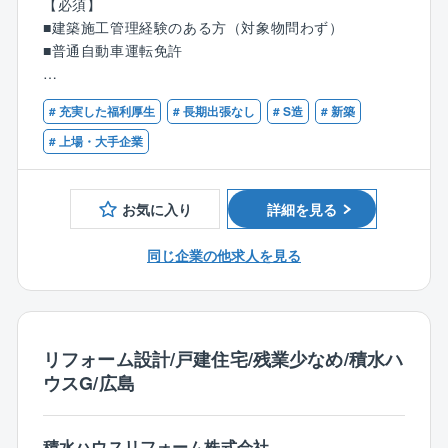
【必須】
【具体的には】
〈就業環境〉
■建築施工管理経験のある方（対象物問わず）
■施工計画の立案
アットホームな雰囲気や社長の社員を大事にする社風
■普通自動車運転免許
■安全管理
などから働きやすい環境です。
■協力会社の手配・指示
同社は家族を第一に考えており、家庭を大事にしてい
【歓迎】
■資材の発注
# 充実した福利厚生
# 長期出張なし
# S造
# 新築
るからこそ、顧客に最高のサービスを提供できます。
■S造物件を対象とした施工管理業務の実務経験者
■工期管理
仕事に対して家族からの理解や安心感があることは、
■建築施工管理技士または建築士の資格保有
# 上場・大手企業
■品質管理
社員にとって何よりも大きな力になります。
■環境管理
基本的に残業は少なく、休暇制度や家族を同伴した年1
回の社員旅行、ソフトボール大会に忘年会等、家庭を
お気に入り
詳細を見る
【詳細】
大切にできる環境が整っています。
■担当物件は主に35~70坪の住宅(へーベルハウス)で
同じ企業の他求人を見る
す。
低層住宅のへーベルメゾンを担当いただくこともござ
います。
■1棟あたりの工期は120日~180日程度です。
リフォーム設計/戸建住宅/残業少なめ/積水ハ
■施工する物件は耐久性も高く、顧客満足度・市場シェ
ウスG/広島
アも高いヘーベルハウスです。
共に働く職人さんは同社で雇用している社員もおり、
人間関係も良好で、同じ目線で業務に取り組んでいた
積水ハウスリフォーム株式会社