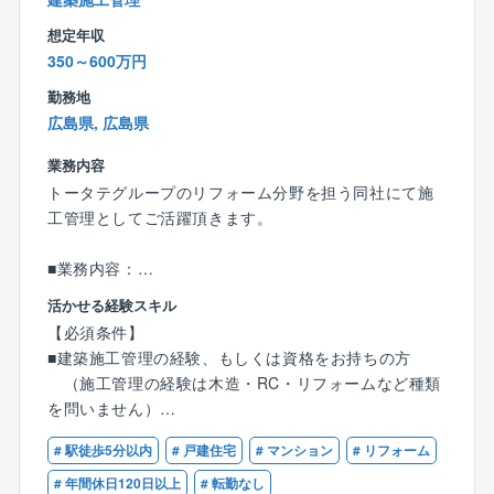
想定年収
建築に興味がある、モノ作りが好き、手に職をつけた
350～600万円
い、、、
どんな志望動機でも構いません！ぜひご応募くださ
勤務地
い！
広島県, 広島県
業務内容
トータテグループのリフォーム分野を担う同社にて施
工管理としてご活躍頂きます。
■業務内容：
アサイン（振分け）された案件に対し、戸建てリフォ
活かせる経験スキル
ームの施工管理を行って頂きます。
【必須条件】
主に、人員管理・コスト管理・納期管理・安全管理で
■建築施工管理の経験、もしくは資格をお持ちの方
す。月に大よそ10件程度の
（施工管理の経験は木造・RC・リフォームなど種類
案件を対応しますが、
を問いません）
現場にも少なくとも1回は訪れ現場状況を確認します。
■普通自動車第一種運転免許（AT限定可）
外勤（現場管理）：内勤（書類作成等）の割合は7:3程
# 駅徒歩5分以内
# 戸建住宅
# マンション
# リフォーム
です。案件全体の提案を行って頂く事はありません
【歓迎条件】
# 年間休日120日以上
# 転勤なし