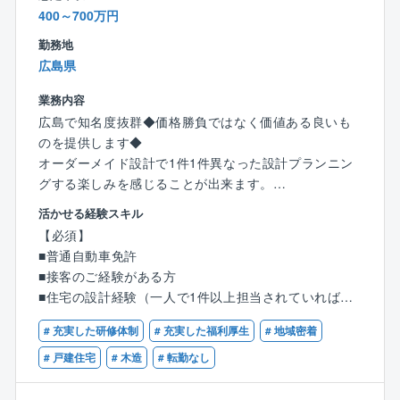
■毎日変化があるので、ルーティンワークが苦手な方
400～700万円
や、日々変化するフレッシュな環境で働きたい方にお
勧めです♪
勤務地
■工事のことで困ったら「建築本部」に気軽に相談でき
広島県
ます
業務内容
建築本部には気さくなベテラン社員が常駐しているの
広島で知名度抜群◆価格勝負ではなく価値ある良いも
で、何でも相談でき、抱え込む心配はありません♪
のを提供します◆
■組織構成：20代～50代
オーダーメイド設計で1件1件異なった設計プランニン
グする楽しみを感じることが出来ます。
活かせる経験スキル
【具体的には】
【必須】
同社が手掛けるオーダーメイド住宅の設計を担当しま
■普通自動車免許
す。顧客独自の理想を描くことができる注文住宅は世
■接客のご経験がある方
界に一つしかなく、決まった型はありません。
■住宅の設計経験（一人で1件以上担当されていれば
顧客の理想を実現するために、自身の個性を活かした
可）
自由設計を行い、「住まい」を作り上げていきます。
# 充実した研修体制
# 充実した福利厚生
# 地域密着
【歓迎】
# 戸建住宅
# 木造
# 転勤なし
■顧客との打ち合わせ
■建築士資格（一級または二級）
顧客の趣味嗜好やライフスタイル、理想等、様々な想
■宅地建物取引士