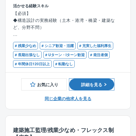
側でご活躍いただけます！
活かせる経験スキル
日本初の潮流発電プロジェクトを行っている同社に
【必須】
て、ご自身の経験を活かしてみませんか？
◆構造設計の実務経験（土木・港湾・橋梁・建築な
ど、分野不問）
【具体的には】
◆設計成果物の「技術的検算（レビュー）」
【歓迎】
⇒外部設計会社が作成した構造解析データや図面を精
# 残業少なめ
# シニア歓迎・活躍
# 充実した福利厚生
◆構造系（土木・建築等）の基礎知識のある方。
査。
◆複雑な事象を論理的に整理し、図解や文章で分かり
# 長期出張なし
# Uターン・Iターン歓迎
# 発注者側
「なんとなく成立している」状態を許さず、技術的根
やすくアウトプットできる方。
# 年間休日120日以上
# 転勤なし
拠の妥当性を問い直します。
◆施工管理のご経験がある方
◆技術コンサルタントや設計事務所でのクライアント
◆設計会社との打ち合わせ
対応経験のある方。
お気に入り
詳細を見る
⇒現場の状況やコスト観点を踏まえ、より現実的かつ
安全な設計への調整案を提示します。
同じ企業の他求人を見る
◆経営層への「論点整理・報告」
⇒複雑な技術課題を構造化し、社長などの経営層が判
断を下せるよう「論点を3枚」程度の資料に集約して報
告します。
建築施工監理/残業少なめ・フレックス制