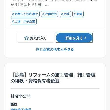
◆「業界トップを目指す」という明確な目標の元、年
現場で手を動かす仕事ではなく、滞りなく順調に作業
がり1年以上でも可）
次関係なく活躍できる風通しのよい社風も魅力です。
が進んでいるか、品質と安全を保てているか管理をす
るお仕事です。
# 充実した福利厚生
# 戸建住宅
# 木造
# 新築
【歓迎】
自分が手掛けた住宅が無事完成した時の達成感は格別
■建築施工管理技士の資格をお持ちの方
# 上場・大手企業
です。
■建築士の資格をお持ちの方
■宅地建物取引士の資格をお持ちの方
【働く環境について】
お気に入り
詳細を見る
■社員職人を育成中です！
大工、基礎、内装、設備、ボートなど各分野に特化し
同じ企業の他求人を見る
た建築職人（男女）を育成しています。
同じく「日本一」という目標に向かう仲間のため、意
思疎通もスムーズに行うことが可能です。
また、外注先（約3,000社）の協力業者は同社をよく知
【広島】リフォームの施工管理 施工管理
る職人たちのため、連携が取りやすく、施工管理がし
の経験・資格保有者歓迎
やすい環境です。
■未経験の方でも活躍できるよう、各種研修をご用意し
社名非公開
ています！
早期に独り立ちできるよう先輩社員がフォローします
職種
のでご安心ください！
建築施工管理