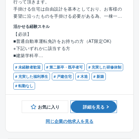
行って頂きます。
手掛ける住宅は自由設計を基本としており、お客様の
要望に沿ったものを手掛ける必要がある為、一棟一棟
にこだわった施工が必要になります。
活かせる経験スキル
【必須】
【建築工事未経験者の方へ】
■普通自動車運転免許をお持ちの方（AT限定OK)
ご入社後は先輩社員に同行して現場を覚えて頂きま
※下記いずれかに該当する方
す。簡単な発注業務からお任せし、少しずつ現場をお
■建築学科卒
任せします。先輩の補佐付きなので安心です♪
■建築業界経験
# 未経験者歓迎
# 第二新卒・既卒者可
# 充実した研修体制
【業務内容】
【歓迎】
# 充実した福利厚生
# 戸建住宅
# 木造
# 新築
木造住宅の施工管理を担当します。
■施工管理技士資格（1級または2級）
# 転勤なし
■図面や工期に合わせて資材や協力業者の手配
■建築士資格（一級または二級）
■引渡までの現場における安全、工程、予算の管理
■各工程の仕様確認など
お気に入り
詳細を見る
【オススメポイント】
同じ企業の他求人を見る
■現場：事務作業＝8：2
■ANDPAD（アンドパッド）を導入し、見積もり作業な
どを簡素化♪