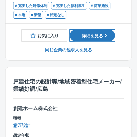
■普通自動車免許
が、代休取得が可能です。（取得率100%）
# 充実した研修体制
# 充実した福利厚生
# 商業施設
扱う建物は、店舗やオフィスなどの非住宅から官公庁
【歓迎条件】
# 木造
# 新築
# 転勤なし
【同社について】
などの特殊物件です。
■一級建築士をお持ちの方
同社は、サムティ株式会社100％出資の不動産管理会社
そのためあらゆる工法に関する知識や経験をお持ちの
■コリンズ登録あり
です。全国に拠点を持ち、賃貸・分譲マンション管理
方を歓迎します。
お気に入り
詳細を見る
から修繕、建築、リフォームまで一貫して対応。
不動産価値の最大化を支える高い専門性と、安定した
その他木造住宅の施工管理
同じ企業の他求人を見る
経営基盤、働きやすい環境づくりも大きな魅力です。
■図面や工期に合わせて資材や協力業者の手配
■引渡までの現場における安全、工程、予算の管理
■各工程の仕様確認など
戸建住宅の設計職/地域密着型住宅メーカー/
【オススメポイント】
業績好調/広島
■県内の案件のみ
■夜勤対応なし
■現場により直行直帰可能です
創建ホーム株式会社
■現場：事務作業＝8：2
■ANDPAD（アンドパッド）を導入し、見積もり作業な
職種
どを簡素化♪
意匠設計
事務作業の負担を減らすことができています。
想定年収