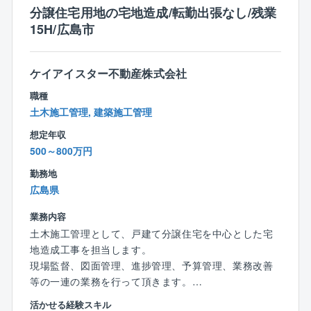
書、報告書作成等の施工管理業務全般
児支援をはじめ、女性をサポートする制度が充実して
分譲住宅用地の宅地造成/転勤出張なし/残業
■その他付随する業務
います。
15H/広島市
こうした制度を利用しながら、多くの女性社員が活躍
しています。
【キャリア選択肢について】
ケイアイスター不動産株式会社
■以下のキャリアを選択していただきます。
職種
●全国総合職
土木施工管理, 建築施工管理
●エリア限定職（関東・東北・北陸等）
●地域限定職 (転居はなし)
想定年収
500～800万円
勤務地
広島県
業務内容
土木施工管理として、戸建て分譲住宅を中心とした宅
地造成工事を担当します。
現場監督、図面管理、進捗管理、予算管理、業務改善
等の一連の業務を行って頂きます。
活かせる経験スキル