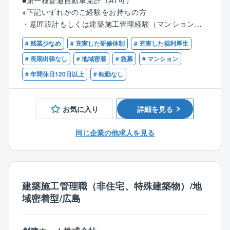
■第一種普通自動車免許（AT可）
を行っていただきます。
※下記いずれかのご経験をお持ちの方
現場常駐はなく発注者側として、修繕工事の企画設
・意匠設計もしくは建築施工管理経験（マンション・
計・コンサルティング・工事監理がメインになりま
ビル経験がある方）
す。
# 残業少なめ
# 充実した研修体制
# 充実した福利厚生
・大規模修繕工事の施工監理・設計監理経験
# 長期出張なし
# 地域密着
# 急募
# マンション
【具体的には】
【歓迎条件】
# 年間休日120日以上
# 転勤なし
◇原状回復管理
・建築施工管理技士もしくは建築士資格
1. 原状回復工事及び工事監理
2. 模様替え・リフォーム工事全般
お気に入り
詳細を見る
3. 上記工事におけるデザインコンサルティング
同じ企業の他求人を見る
◇コンストラクションマネジメント
1. マンション・ビルの長期修繕計画
2. 大規模改修工事のコンサルティング
3. 大規模改修工事監理
4. 建築基準法による特殊建築物調査報告書作成
建築施工管理職（非住宅、特殊建築物）/地
オーナー様の大切な建物を長期に維持するため、実績
域密着型/広島
と経験を活かした計画的な修繕をご提案します。
最小限の経費で修繕を行い、引き渡し後も専門スタッ