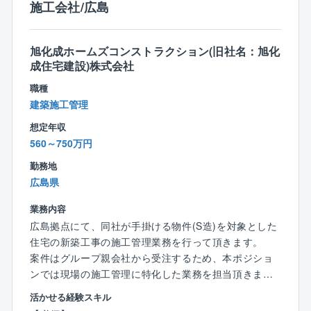
施工会社/広島
打ち合わせ段階から最後まで案件を担当できるため、
施工に関する幅広い知識も身につき、さらにその経験
が図面に活かすことができます。建築士として手がけ
旭化成ホームズコンストラクション(旧社名：旭化
た住宅の完成までを見届けられるやりがいがありま
成住宅建設)株式会社
す。
職種
〈同社の特徴〉
建築施工管理
投資用不動産の販売で高い商品力とサービス力で全国
想定年収
各地の顧客から信頼を得ています。同社の営業の特徴
560～750万円
は、土地の仕入れから販売まで一貫して携わるという
勤務地
ことです。
広島県
充実設備の質の良い木造アパートを建築し、入居率は
業界の中でも高水準を誇ります。
業務内容
また、管理部によるアフターフォローも手厚く、創業
広島拠点にて、同社が手掛ける物件(S造)を対象とした
してから家賃滞納者ゼロをキープしています。
住宅の新築工事の施工管理業務を行って頂きます。
不動産投資のリスクをできるだけ解消し、オーナーが
案件はグループ親会社から受注するため、本ポジショ
安心できるよう業務を行っています。
ンでは現場の施工管理に特化した業務を担当頂きま
一歩一歩着実に信頼を築き、確実に業績を伸ばしてい
す。
ます。
活かせる経験スキル