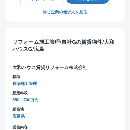
度/在宅勤務を活用して働くことが可能です！
同じ企業の他求人を見る
【業務内容】
住友林業グループである同社にて、施工図作成担当と
して下記業務を担当していただきます。
リフォーム施工管理/自社Gの賃貸物件/大和
■意匠図（配置図、1階平面図、2階平面図、立面図、矩
ハウスG/広島
計図、展開図等）：お客様と住友林業の設計担当が打
ち合わせした計画図を元に施工図を作成する仕事で
す。
大和ハウス賃貸リフォーム株式会社
■構造図（基礎伏図、床伏図、小屋伏図、母屋伏図、床
パネル図、金物図等）：前工程で作成した意匠図を元
職種
に構造図を作成します。
建築施工管理
想定年収
【組織構成】
550～700万円
同社は7割～8割が中途社員であり、新卒・中途問わず
非常に働きやすい組織風土が整っております。
勤務地
広島県
【就業環境】
業務内容
■年間休日121日で、リフレッシュ休暇やノー残業デー