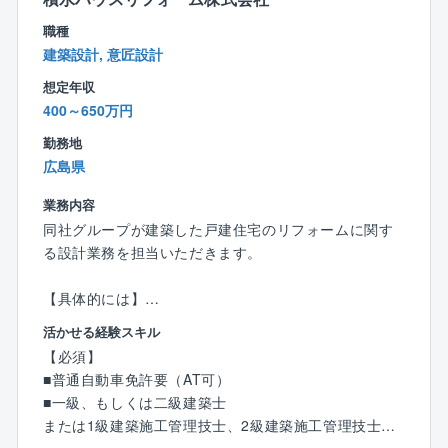
だくことが可能です。
職種
【特徴】
建築設計, 意匠設計
■専門施工会社ならではの『現場管理特化業務』!土日
想定年収
休みを実現しています。
400～650万円
同社は親会社であるが直営で運営している施工専門の
会社です。
勤務地
そのため、業務の中心は【現場管理】が中心。
広島県
業務内容
お客様対応は親会社にて行いますので、技術者として
同社グループが建築した戸建住宅のリフォームに関す
の業務に集中した環境となっています。
る設計業務を担当いただきます。
また、現場特化業務であるため、「土日休み」体系を
実現!
【具体的には】
社内で新築部門、リフォーム部門を分けており、それ
■現地調査
ぞれがワークライフバランスを整えて就業頂けます。
活かせる経験スキル
■オーナー様との打合せ（ヒアリング、プレゼン）
【必須】
■プランニング、CAD入力、契約図面作成
■業界でもトップクラスのDX推進!働き方改革に全力で
■普通自動車免許要（AT可）
■工事中の追加変更打ち合わせ
取り組んでいます。
■一級、もしくは二級建築士
■竣工図面作成 等
同社では施工管理職の社員全員に社用携帯・iPad・リ
または1級建築施工管理技士、2級建築施工管理技士（1
ースカーを支給。