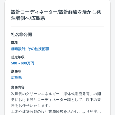
事務作業の負担を減らすことができています。
■現場は事務所から30分圏内がほとんどなので、効率よ
設計コーディネーター/設計経験を活かし発
く業務ができます。
注者側へ/広島県
■同時並行で担当するのは6～7棟です。
■毎日変化があるので、ルーティンワークが苦手な方
や、日々変化するフレッシュな環境で働きたい方にお
社名非公開
勧めです♪
職種
■工事のことで困ったら「建築本部」に気軽に相談でき
構造設計, その他技術職
ます。
想定年収
建築本部には気さくなベテラン社員が常駐しているの
500～600万円
で、何でも相談でき、抱え込む心配はありません♪
■組織構成：20代～50代
勤務地
広島県
業務内容
次世代のクリーンエネルギー「浮体式潮流発電」の開
発における設計コーディネーター職として、以下の業
務をお任せいたします。
土木や建築分野の設計業務経験を活かし、より発注者