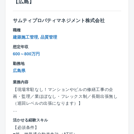
【広島】
◆「安全基準」の構築サポート
⇒電気事業法などの法規制に対し、日本初の潮流発電
がいかに適合しているか、技術資料の準備や官庁への
サムティプロパティマネジメント株式会社
説明補助を行います。
職種
建築施工管理, 品質管理
【同社の魅力】
想定年収
☆日本初の潮流発電プロジェクト事業に携わることが
600～800万円
できます！
☆より上流（発注者側）で就業可能です！
勤務地
☆残業20h程度と少なめ
広島県
☆社長肝いり案件のため、社長からのOJT研修を受け
て安心してご活躍いただけます！
業務内容
☆デザイナーズの寮と社宅が完備されております！
【現場常駐なし！マンションやビルの修繕工事の企
☆年間休日124日
画・監理／業ほぼなし・フレックス制／長期出張無し
（巡回レベルの出張になります）】
■職務内容：
活かせる経験スキル
賃貸マンションのリフォーム・分譲マンション・ビル
【必須条件】
の修繕工事における企画設計・コンサルティング業務