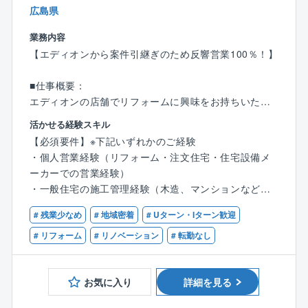
与致します（携帯電話・PCも貸与）。
広島県
自動車保険、一部負担有り。
業務内容
【エディオンから案件引継ぎのため反響営業100％！】
■同社の強み：
・新規のお客様は「まずはトータテに相談してみよ
■仕事概要：
う」と来店される方が多いです。一番の魅力はトータ
エディオンの店舗でリフォームに興味をお持ちいただ
テグループ全体での対応力の強さと安心感です。
いたお客様にご提案を行っていただきます。
壁、屋根、水回りなど部分的なリフォームでは無く、
活かせる経験スキル
家全体に対するお困りごとや不安に対する対応が可能
【必須要件】※下記いずれかのご経験
■仕事の流れ
です。
・個人営業経験（リフォーム・注文住宅・住宅設備メ
◎エディオンの店頭担当者からお客様の紹介を受けた
・小規模から大規模案件まで年間1,400件を超える実績
ーカーでの営業経験）
後、お客様のご自宅に伺い現場調査と、ご要望などの
がございます。戸建／マンションの全面リフォーム、
・一般住宅の施工管理経験（木造、マンションなど）
ヒアリングを行います。
リノベーションや部分リフォームのほか、住まいの健
・2級施工管理技士保有者
◎リフォーム箇所の色味や、取り付ける家電類、また
康を守る点検なども実施しております。
# 残業少なめ
# 地域密着
# Uターン・Iターン歓迎
工事のスケジュール感などご要望に応じて提案を行
# リフォーム
# リノベーション
# 転勤なし
い、見積もりを作成します。
※1つのプロジェクトに営業・設計・施工管理の3名体制
で関わり総合的にフォローしていきます。そのため設
お気に入り
詳細を見る
計や工事の専門知識などは連携しながら進められま
す。