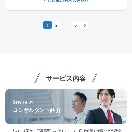
同じ企業の他求人を見る
策定、建物・設備の維持管理など幅広い業務の中か
ら、スキル・適性等に合わせて担当して頂きます。
※ご希望やご経験、適性等を考慮して配属いたします。
...
1
2
6
【同社の魅力】
★再雇用制度がありますので65歳まで働くことが可能
です！
★1ヶ月あたりの残業時間は全社平均20時間ほどです。
（時期や案件により異なります。）
★発注者側での業務を担当していただく場合と、請負
業務の担当をしていただく場合がございます。
★担当していただく工事は大規模なものから、5～10万
サービス内容
円ほどの小中規模のものまで様々です。
※業務については、同オフィス内でメンバー間でも共有
をしているため、残業時間が月20時間を超える際に
Service 01
は、代理で対応する体制を整えています。
コンサルタント紹介
★勤務形態等：フレックスタイム、リモートワーク
（在宅勤務、サテライトオフィス等）制度あり！
最低3時間就業をすれば、業務や予定に合わせて柔軟に
就業が可能です！
求人のご提案から応募書類へのアドバイス、面接対策や年収など各種交