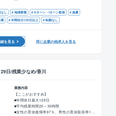
＜仕事の魅力＞
【歓迎】
◆お客様の理想を叶えるやりがい◆
◎西日本を中心に数多くの分譲マンションの管
マンション管理会社もしくは設計事務所出身
張なし
# 地域密着
# Uターン・Iターン歓迎
# 急募
「こんな家を建てたい」というお客様の理想を
理業務を受託しており、
者、1級建築士、1級建築施工管理技士、管理業
叶えられることが、注文住宅設計の面白さ。
各マンションの担当者（フロント）と連携し
企業
# 年間休日120日以上
# 転勤なし
務主任者の有資格者
「子どもがのびのびと遊べる家が良い」「趣味
ながら、
の部屋を作りたい」など希望はさまざまです！
分譲マンションにお住まいのお客様（管理組
お客様と直接関わることができるからこそ、一
合）の要望や経過年数に応じた修繕計画を立案
詳細を見る
同じ企業の他求人を見る
つひとつのこだわりを実現できるやりがいがあ
します。
ります！
◎現地調査、建物の劣化診断
〈チーム組織構成〉
実際に該当物件に行き、外壁や屋上などの劣
20代～60代まで幅広い年齢層の社員が活躍中。
化具合を確認。写真撮影を行い、資料を作成し
29日/残業少なめ/香川
いずれの拠点も、明るい声が響き、活気にあふ
ます。
れた雰囲気で、わからないことがあれば気軽に
※近県へ出張することもありますが、慣れる
質問できる環境が整っています。
までは先輩社員が同行します。
業務内容
中途入社も多く、壁を感じることなく馴染むこ
【ここがおすすめ】
とができる環境です。
◎管理組合の理事会・総会にマンション管理担
■年間休日最大129日
当者と同席し、工事内容の説明を行います。
■平均残業時間20～30時間
〈男女比〉4：6
■女性の育休復帰率97％、男性の育休取得率10
◎受注後は、同社グループの建設会社と協力体