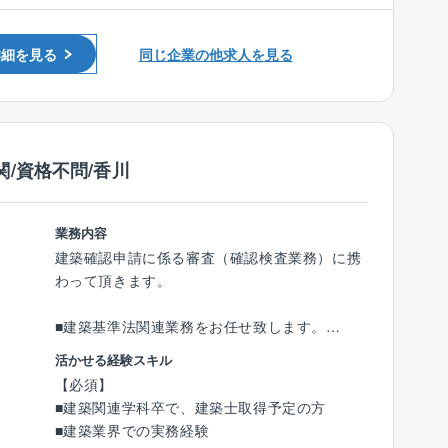
■リフォームの施工管理経験
日の出勤などはほとんど無く、現場の管理に集
接点に重きをおくことが可能です。
中してお仕事ができる環境です。
詳細を見る
同じ企業の他求人を見る
★ルーティンワークや決まったものを合理化す
手掛けていただくのは、『住友林業の家』の施
ることで工場出荷材以外の部材使用時や難しい
工。
おさまり、外構計画などを丁寧に対応できるこ
自由設計の木造注文住宅で、その高い性能には
とが面白みの一つです。
業界でも定評があります。同じものはどれ一つ
/資格不問/香川
としてないので、各現場でさまざまな経験を積
【入社後のキャリアパス例】
むことができるでしょう。これまでの経験を充
入社後～1年程度
分に活かし、木の温もりが伝わるような住まい
専任として1現場を担当。基本的には現場常
業務内容
を創り上げてください。
駐、同社の施工管理における安全・品質・原
建築確認申請に係る審査（確認検査業務）に携
価・工程管理を習得いただきます。
わって頂きます。
＜同社の独自技術＞
○1年～３年
新技術を追求し続ける同社。木造3階建ての新
自身の管理物件と併せて複数現場を管理し、幅
■建築基準法関連業務をお任せ致します。
工法、『ビッグフレーム工法』など、これまで
広い知識と建築業務スキルを習得いただきま
建築確認の審査業務（意匠担当）をお任せいた
活かせる経験スキル
他社に先駆けて新たな技術を世に出してきまし
す。
します。
【必須】
た。
○３年～
建築基準適合判定資格者を取得後は検査業務に
■建築関連学科卒で、建築士取得予定の方
常に新工法の開発に取り組む同社でなら、きっ
即戦力として課員を統率いただきます。また、
も関わる可能性があります。
■建築業界での実務経験
と自身のスキルアップも図れるはず。
チーフコンストラクターとなり社内でも影響力
戸建住宅から大規模建築物、木造からSRC造ま