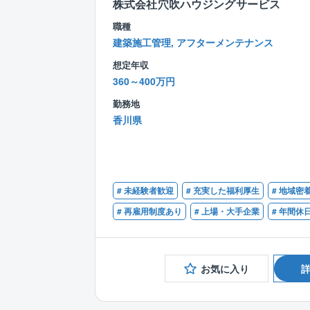
株式会社穴吹ハウジングサービス
職種
建築施工管理, アフターメンテナンス
想定年収
360～400万円
勤務地
香川県
# 未経験者歓迎
# 充実した福利厚生
# 地域密
# 再雇用制度あり
# 上場・大手企業
# 年間休
お気に入り