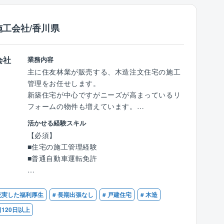
を確立しています。
施工会社/香川県
■積水ハウス会
施工に関わるグループ会社や施工協力店によっ
て構成される「積水ハウス会」を組織し、施工
会社
業務内容
技術の向上や労働環境の整備など、意見を出し
主に住友林業が販売する、木造注文住宅の施工
合い、協力しながら取り組んでいます。※2858
管理をお任せします。
社所属しています。
新築住宅が中心ですがニーズが高まっているリ
フォームの物件も増えています。
【効率的な働き方への取り組み】
■自社工場出荷材で効率UP
活かせる経験スキル
■木造軸組構法やツーバイフォー構法、親会社
→ほとんどの資材は自社工場から出荷される
【必須】
オリジナルのビッグフレーム構法による木造注
ため、担当者の発注作業・荷受け減につながり
■住宅の施工管理経験
文住宅の施工管理です。
ます。
■普通自動車運転免許
■複数の現場を並行して担当します。個人差が
ありますが、年間15～20棟程度を手がけます。
■デジタル化による高効率な業務
【歓迎】
■品質、安全、原価、工程を管理していきま
→CAD－積算(部材拾)－工場生産が連動して
■建築施工管理技士または建築士有資格者
 充実した福利厚生
# 長期出張なし
# 戸建住宅
# 木造
す。
いるため、ミスが少なく合理化された業務内容
■木造住宅の施工管理経験
■お客様の管理、立会い等に関しては親会社で
日120日以上
です。
■土木施工管理技士
ある『住友林業』様の担当となりますので、休
施工図作成や原価管理が不要で、お客様との