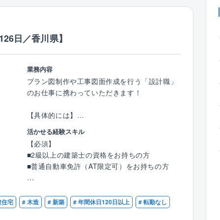
126日／香川県】
業務内容
プラン図制作や工事図面作成を行う「設計職」
のお仕事に携わっていただきます！
【具体的には】
■CADを使った図面作成
活かせる経験スキル
■住宅や、小規模建築のプランニング・自由設
【必須】
計・企画設計
■2級以上の建築士の資格をお持ちの方
■各所申請業務 など
■普通自動車免許（AT限定可）をお持ちの方
※分業体制のため、設計業務のみに集中できま
す！
【優遇条件】
■CADオペレーターのご経験
建住宅
# 木造
# 新築
# 年間休日120日以上
# 転勤なし
1人あたりの案件数は10件～15件程を担当。
■建築設計のご経験
お客様のご要望をもとに、住宅のコンセプトを