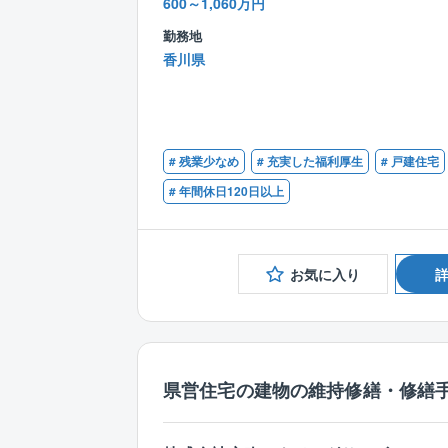
600～1,060万円
勤務地
香川県
# 残業少なめ
# 充実した福利厚生
# 戸建住宅
# 年間休日120日以上
お気に入り
県営住宅の建物の維持修繕・修繕手