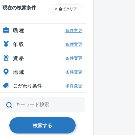
現在の検索条件
全てクリア
職 種
条件変更
年 収
条件変更
資 格
条件変更
地 域
条件変更
こだわり条件
条件変更
検索する