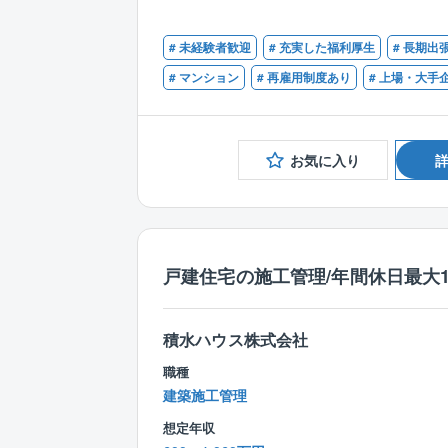
# 未経験者歓迎
# 充実した福利厚生
# 長期出
# マンション
# 再雇用制度あり
# 上場・大手
お気に入り
戸建住宅の施工管理/年間休日最大1
積水ハウス株式会社
職種
建築施工管理
想定年収