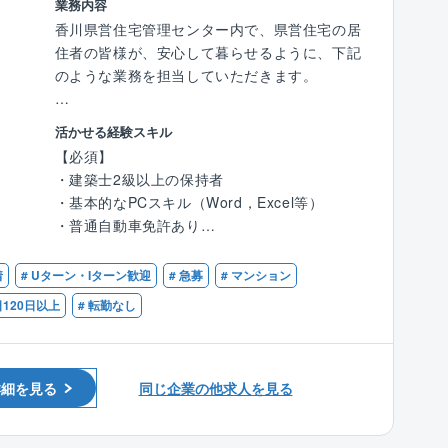
業務内容
ス建設グループを包括する業務となります。
香川県営住宅管理センター内で、県営住宅の居
■常駐型
住者の皆様が、安心して暮らせるように、下記
専任の配置技術者（監理技術者、主任技術者）
のような業務を担当していただきます。
として、主に現場で品質・安全管理に従事する
業務となります。
※本求人は資格（建築士1級または2級）保持者
活かせる経験スキル
向けの求人になります※
【必須】
※平均残業時間25H程度。
・建築士2級以上の保持者
※休日は日・水・祝日としております。（支店
【具体的には】
・基本的なPCスキル（Word，Excel等）
の休日は火水・祝日です）
・県営住宅の建物の維持修繕・修繕手配業務
・普通自動車免許あり
重要イベントが休日と重なる場合はその日は出
・修繕の受付、手配、検査対応
勤頂き、支障のない平日に代休を取って頂きま
・定期検査・点検等の報告書チェック
【こんな方が活躍できます】
す。
着
# Uターン・Iターン歓迎
# 急募
# マンション
・香川県への報告資料の確認、提出
・マンション管理のご経験があるかた
・入居者からの問い合わせ対応
日120日以上
# 転勤なし
・地域に貢献したい思いがある方
【施工体制】
※定期巡回等は専門のスタッフが担当します。
50代のミドル世代の方も多く活躍されていま
■責任施工体制
す！
積水ハウスグループ会社である積水ハウス建設
※住宅、設備、管理などの経験者、大歓迎で
グループ9社と責任施工体制をとっており4500
詳細を見る
同じ企業の他求人を見る
す。
名を超える施工従事者がいます。
※更新は、１年毎（毎年10/1）
完全子会社で工事、且つ監督を配置できる体制
※転居を伴う異動はありません。