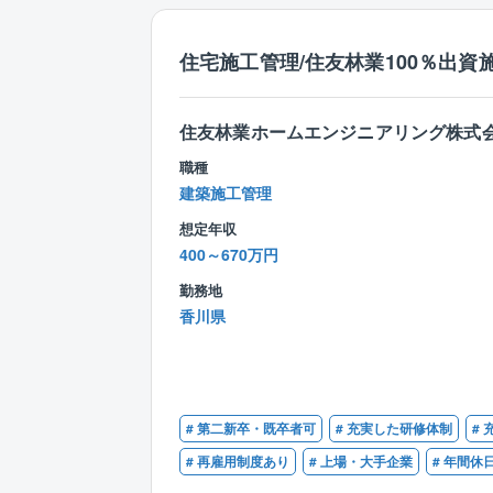
住宅施工管理/住友林業100％出資
住友林業ホームエンジニアリング株式
職種
建築施工管理
想定年収
400～670万円
勤務地
香川県
# 第二新卒・既卒者可
# 充実した研修体制
#
# 再雇用制度あり
# 上場・大手企業
# 年間休