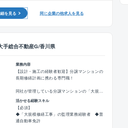
■設計事務所でのご経験
決定。
■建設業者・工務店・インテリア業界でのご経
見た目の美しさや機能性などを考慮しながら、
詳細を見る
同じ企業の他求人を見る
験
外観内装設計・図面作成・確認申請等を行いま
す。
＜入社後の流れ＞
入社後は、3カ月～半年間のOJT研修を通じて
大手総合不動産G/香川県
業務を習得できます。
・座学研修
∟CADの使い方や打ち合わせ時のポイントを学
業務内容
びます。
【設計・施工の経験者歓迎】分譲マンションの
・先輩社員との同行
長期修繕計画に携わる専門職！
∟まずは図面のトレースなど簡単な業務からス
タート。
同社が管理している分譲マンションの「大規模
・独り立ちまでのサポート
修繕工事計画」や「長期修繕計画案策定」に関
活かせる経験スキル
∟未経験者でも約1年で独り立ちが可能。
する提案、監理業務をお願いします。
【必須】
経験者にはスキルに応じた業務をお任せしま
図面確認、現地確認、計画書作成、積算など大
◆「大規模修繕工事」の監理業務経験者 ◆普
す。
規模修繕工事受注に関わる業務全般を担当して
通自動車免許
いただきます。