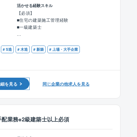
0％
≪商品ラインアップ≫
活かせる経験スキル
制を築き、施主側の立場で契約までのサポート
■設計、積算担当との分業体制も整っており、
■ローコストで自由設計が可能な自由設計住宅
【必須】
を行います。
施工図修正などの業務もほとんどなし！
シリーズ
■住宅の建築施工管理経験
■100種類以上の間取りや外観から選べる企画住
■一級建築士
【働きやすい環境を目指しています】
【担当物件について】※エリアにより変動しま
宅シリーズ
◎フレックスタイム制で、社員それぞれのライ
す。
【歓迎】
フスタイルに合った柔軟な勤務時間帯を選択出
担当物件数：常時5～10棟程度、年間20棟程度
≪商品特長≫
■戸建住宅の施工管理経験
来ます。
# S造
# 木造
# 新築
# 上場・大手企業
平均受注金額：5000万円程度
創業以来、商品に建築に必要なすべての費用を
◎業務システムが19時にシャットダウンするた
工期：10～12ヶ月程度
明確にして表示した「コミコミ価格品質」で提
め、ほとんどの社員はその時間までに退社して
用途割合：
供。
います。
注文住宅：9割
100種類以上ある規格プラン集には、全て金額
◎入退室時のチェックシステムに加えてPCログ
その他非住宅(クリニック・保育園等)：1割
記載をする正直な会社です。
の確認もしているため、過度な残業やサービス
詳細を見る
同じ企業の他求人を見る
エリア：配属支店近郊（基本的に支店から1時
残業が発生しないよう労務管理に気を配ってい
間圏内）
また、フル装備の住宅や高気密・高断熱・オー
ます。
巡回手段：公共交通機関が基本。一部社用車付
ル電化の標準仕様、さらには独自に開発した耐
◎転勤について：ブロック制度（会社指定の十
与の場合は利用可。※私用車利用不可。
震・制震機能を備えた「SKダンパー」を採用し
数エリアから、転勤範囲を選べる）を採用。
ており、より安心の住まいづくりを行っていま
配業務※2級建築士以上必須
異動が発生する場合は本人の希望や家庭事情
【業務形態について】
す。
等を事前に確認しています。転居を伴う異動が
■巡回型
発生する場合は、各種手当あり。
配置技術者や建方施工を委託している積水ハウ