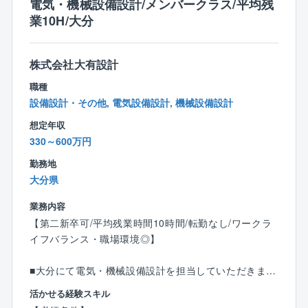
とは同社社員には経験させたくない、自身が働きたく
電気・機械設備設計/メンバークラス/平均残
なるような会社にしたいという思いが代表者の根底に
業10H/大分
あります。従って、正当に評価される独自の評価制度
をはじめ、ストレスのない環境、家族を大事にする等
の考えが根付いています。（パワハラやセクハラの徹
株式会社大有設計
底排除、充実した福利厚生による人間関係の円滑化、
職種
無駄な業務による残業など）
設備設計・その他, 電気設備設計, 機械設備設計
想定年収
〇ワークライフバランス充実〇
330～600万円
■休日は年間122日となっており、完全週休2日制（土
日祝）を導入するなどの他にも育児休業や、有給積極
勤務地
取得にも力を入れています。育児休業の取得状況は10
大分県
0％。男性も取得実績があり、仕事とプライべートを両
立できる働きやすい環境を目指しています。
業務内容
【第二新卒可/平均残業時間10時間/転勤なし/ワークラ
イフバランス・職場環境◎】
■大分にて電気・機械設備設計を担当していただきま
す。
活かせる経験スキル
（大分本社および各支店で受注した案件の両方を担当