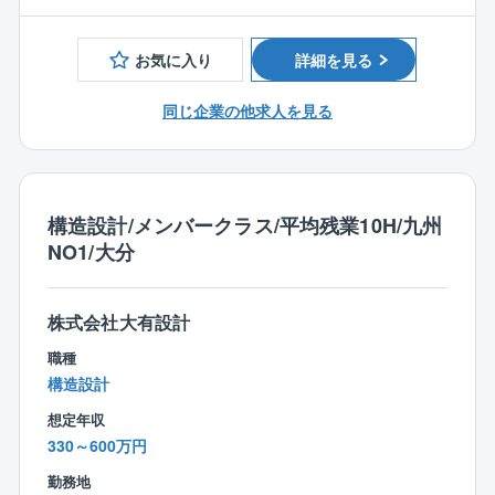
【歓迎】
■プラン確定を受けて詳細設計
■1級・2級建築士の有資格者
お気に入り
詳細を見る
〈ここがポイント！〉
■完全週休2日制、年間休日112日、平均残業時間月30
同じ企業の他求人を見る
時間以下とオンとオフのめりはりをつけて
仕事とプライベートを両立できる環境が整っていま
す。
社内で活躍中の中途入社者が同社へ転職してきた理由
の1つもこの「働きやすさ」。
構造設計/メンバークラス/平均残業10H/九州
あなたが今ご活躍中の職場環境でもし、ワークライフ
NO1/大分
バランスの実現が十分でないなら
ぜひ、同社であなたの設計・施工管理経験を活かして
ください！
株式会社大有設計
■3年後に東証マザーズ上場を目指しプロジェクト始動
職種
中です！
構造設計
想定年収
330～600万円
勤務地