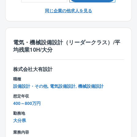
す。
同じ企業の他求人を見る
【同社の特徴】
〇日本一ストレスがない会社造りを目指す企業！
■代表者自身が社員として勤務していた際に嫌だったこ
とは同社社員には経験させたくない、自身が働きたく
電気・機械設備設計（リーダークラス）/平
なるような会社にしたいという思いが代表者の根底に
均残業10H/大分
あります。従って、正当に評価される独自の評価制度
をはじめ、ストレスのない環境、家族を大事にする等
の考えが根付いています。（パワハラやセクハラの徹
株式会社大有設計
底排除、充実した福利厚生による人間関係の円滑化、
職種
無駄な業務による残業など）
設備設計・その他, 電気設備設計, 機械設備設計
想定年収
〇ワークライフバランス充実〇
400～800万円
■休日は年間122日となっており、完全週休2日制（土
日祝）を導入するなどの他にも育児休業や、有給積極
勤務地
取得にも力を入れています。育児休業の取得状況は10
大分県
0％。男性も取得実績があり、仕事とプライべートを両
立できる働きやすい環境を目指しています。
業務内容