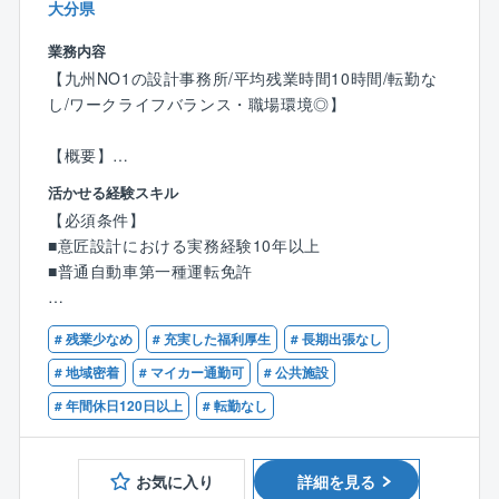
大分県
業務内容
【九州NO1の設計事務所/平均残業時間10時間/転勤な
し/ワークライフバランス・職場環境◎】
【概要】
■大分にて意匠設計を担当していただきます。（大分本
活かせる経験スキル
社および各支店で受注した案件の両方を担当しま
【必須条件】
す。）
■意匠設計における実務経験10年以上
■普通自動車第一種運転免許
【具体的には】
■施主打ち合わせ、行政打ち合せ／基本設計（基本設計
【歓迎条件】
図作成）／実施設計（実施設計図作成、法令チェッ
# 残業少なめ
# 充実した福利厚生
# 長期出張なし
■部下指導育成、チームリーダーとしてのご経験
ク）／建築確認申請ほか、関係法令の許認可業務／設
■一級建築士もしくは二級建築士
# 地域密着
# マイカー通勤可
# 公共施設
計監理業務
■建築施工管理のご経験
# 年間休日120日以上
# 転勤なし
■お取引は国・地方自治体から民間の法人様と幅広くい
ただいており、設計する施設は、市役所庁舎、学校等
お気に入り
詳細を見る
の教育施設、商業施設や共同住宅まで多岐にわたりま