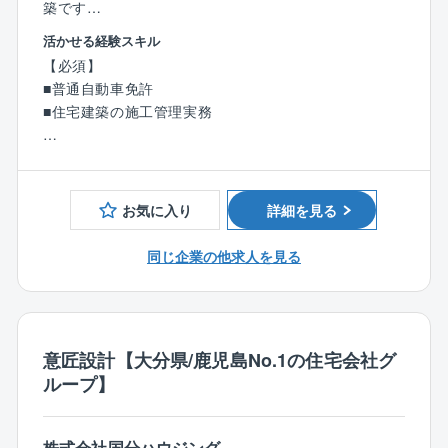
築です
活かせる経験スキル
【具体的には】
【必須】
まずは経験・スキルを活かせる業務からスタート。
■普通自動車免許
徐々に仕事の幅と活躍のフィールドを広げます。
■住宅建築の施工管理実務
■建築計画の立案、お客様へのご説明
■建築資材や人員、設備業者の手配、段取り、調整
【歓迎】
■現場施工管理（安全管理・工程管理・進捗管理・品質
■1級・2級建築士の資格をお持ちの方
管理・原価管理）
■1級・2級建築施工管理の資格をお持ちの方
お気に入り
詳細を見る
■完工・お引き渡し
同じ企業の他求人を見る
〈ここがポイント！〉
■完全週休2日制、年間休日112日、平均残業時間月20
時間以下とオンとオフのめりはりをつけてｍ仕事とプ
ライベートを両立できる環境が整っています。
社内で活躍中の中途入社者が同社へ転職してきた理由
意匠設計【大分県/鹿児島No.1の住宅会社グ
の1つもこの「働きやすさ」。
ループ】
あなたが今ご活躍中の職場環境でもし、ワークライフ
バランスの実現が十分でないなら
ぜひ、同社であなたの施工管理経験を活かしてくださ
株式会社国分ハウジング