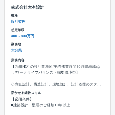
なるような会社にしたいという思いが代表者の根底に
あります。従って、正当に評価される独自の評価制度
株式会社大有設計
をはじめ、ストレスのない環境、家族を大事にする等
職種
の考えが根付いています。（パワハラやセクハラの徹
設計監理
底排除、充実した福利厚生による人間関係の円滑化、
想定年収
無駄な業務による残業など）
400～800万円
〇ワークライフバランス充実〇
勤務地
■休日は年間121日となっており、完全週休2日制（土
大分県
日祝）を導入するなどの他にも育児休業や、有給積極
取得にも力を入れています。育児休業の取得状況は10
業務内容
0％。男性も取得実績があり、仕事とプライべートを両
【九州NO1の設計事務所/平均残業時間10時間/転勤な
立できる働きやすい環境を目指しています。
し/ワークライフバランス・職場環境◎】
◇意匠設計、構造設計、環境設計、設計監理のスタッ
フが揃う総合設計事務所である同社にて、設計監理業
活かせる経験スキル
務をご担当いただきます。
【必須条件】
■建築設計・監理のご経験10年以上
【具体的には】
〇設計事務所の立場における建設施工の設計監理（現