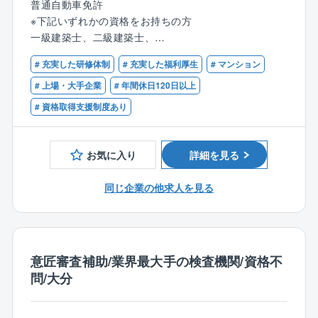
普通自動車免許
◎自社開発の賃貸マンション・アパート
※下記いずれかの資格をお持ちの方
※規格商品の建築が大半の為、経験を積む事で効率的に
一級建築士、二級建築士、
業務を進められるようになります。
1級建築施工管理技士、2級建築施工管理技士
# 充実した研修体制
# 充実した福利厚生
# マンション
▼仕事の詳細
# 上場・大手企業
# 年間休日120日以上
安全や品質、工程の管理をお任せします。
# 資格取得支援制度あり
同社独自のシステムとしてタブレット(ipad)で業務を支
援しスムーズに仕事を進められる環境を整えていま
す。
お気に入り
詳細を見る
■入社後の流れ
同じ企業の他求人を見る
入社後は同社のこと、仕事の流れをまずは知って頂く
ことからスタート。
あなた自身のスキルも活かしつつ、徐々に慣れていき
ましょう！
意匠審査補助/業界最大手の検査機関/資格不
また、お願いする案件は規格商品の建築が大半。
問/大分
同じ規格商品の建築工事を複数担当することもあるた
め、経験を積み仕事に慣れていけば、効率よく業務を