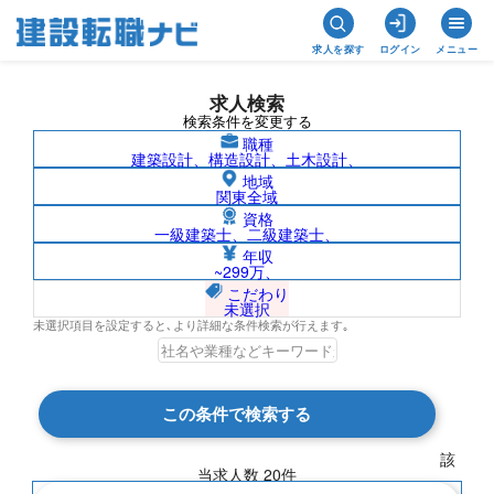
求人を探す
ログイン
メニュー
求人検索
検索条件を変更する
職種
建築設計、構造設計、土木設計、
地域
関東全域
資格
一級建築士、二級建築士、
二級建築士/大分県の求人検索結果一覧
年収
~299万、
こだわり
未選択
未選択項目を設定すると､より詳細な条件検索が行えます｡
検索結果 20 件
この条件で検索する
現在の検索条件
該
当求人数
20
件