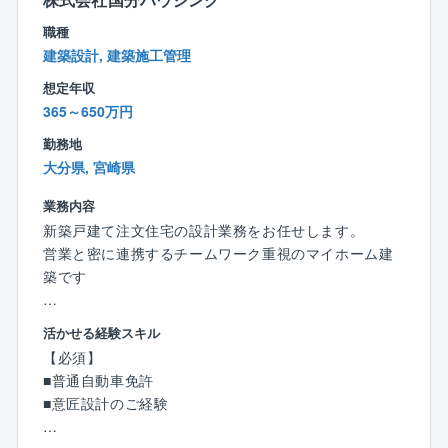
い！
職種
建築設計, 建築施工管理
■3年後に東証マザーズ上場を目指しプロジェクト始動
中です！
想定年収
365～650万円
勤務地
大分県, 宮崎県
業務内容
新築戸建て注文住宅の設計業務をお任せします。
営業と密に連携するチームワーク重視のマイホーム建
築です
【具体的には】
活かせる経験スキル
まずは経験・スキルを活かせる業務からスタート。
【必須】
徐々に仕事の幅と活躍のフィールドを広げます。
■普通自動車免許
■建築予定地の敷地調査
■意匠設計のご経験
■間取り、デザイン、仕様などのプランニング
■営業やお客様と打ち合わせを行いながらの基本設計