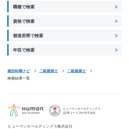
発に積極的に取り組んでいます。また、不動産分野に
職種で検索
おいても多様化する入居者のライフスタイルに合わせ
た独自の取組みを進めるなど、専門性の高い高品質な
資格で検索
サービスを提供していることも強みの1つです。
都道府県で検索
年収で検索
建設転職ナビ
二級建築士
二級建築士
検索結果一覧
ヒューマンホールディングス
(証券コード:2415)子会社
ヒューマンホールディングス株式会社