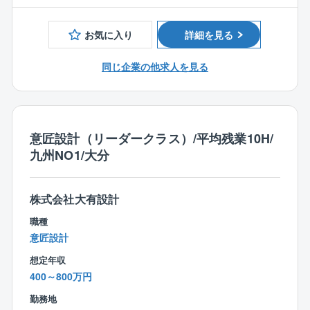
ーションにも携わることもあり、幅広い分野にてご活
躍することが可能です。
お気に入り
詳細を見る
【特徴・魅力】
同じ企業の他求人を見る
・国や大分県をはじめ、九州各地の地方自治体で数多
くの実績を重ねる同社は、全国大手と競合する高い技
術力を誇っています。
・特に河川関連の事業では、多くの表彰を受けるな
ど、業界でも名が知れているほど。グッドデザイン賞2
意匠設計（リーダークラス）/平均残業10H/
020も受賞。
九州NO1/大分
各分野とも地方にいながら、国レベルの仕事ができる
のも一つの魅力です。
・スケジュール管理は個人の裁量のため、柔軟な休日
株式会社大有設計
の取得が可能です。
職種
・資格取得支援制度が充実しており、ステップアップ
意匠設計
を後押ししています。
想定年収
400～800万円
勤務地