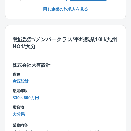
す。
同じ企業の他求人を見る
■作図ソフト：AutoCAD、DRA-CAD、Archicad、rebr
o
【同社の特徴】
意匠設計/メンバークラス/平均残業10H/九州
〇日本一ストレスがない会社造りを目指す企業！
NO1/大分
■代表者自身が社員として勤務していた際に嫌だったこ
とは同社社員には経験させたくない、自身が働きたく
なるような会社にしたいという思いが代表者の根底に
株式会社大有設計
あります。従って、正当に評価される独自の評価制度
職種
をはじめ、ストレスのない環境、家族を大事にする等
意匠設計
の考えが根付いています。（パワハラやセクハラの徹
想定年収
底排除、充実した福利厚生による人間関係の円滑化、
330～600万円
無駄な業務による残業など）
勤務地
〇ワークライフバランス充実
大分県
■休日は年間122日となっており、完全週休2日制（土
日祝）を導入するなどの他にも育児休業や、有給積極
業務内容