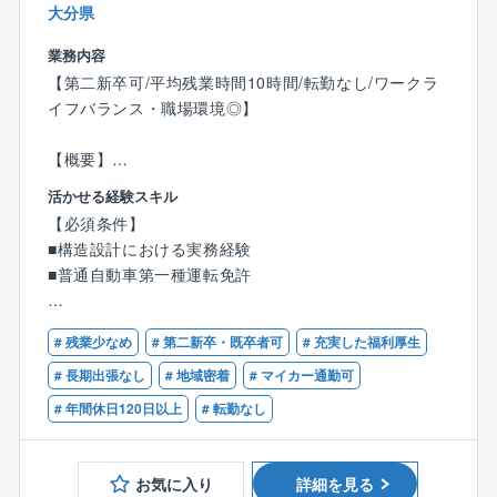
大分県
業務内容
【第二新卒可/平均残業時間10時間/転勤なし/ワークラ
イフバランス・職場環境◎】
【概要】
■同社の大分本社にて構造設計を担当していただきま
活かせる経験スキル
す。
【必須条件】
（大分本社および各支店で受注した案件の両方を担当
■構造設計における実務経験
します。）
■普通自動車第一種運転免許
【具体的には】
【歓迎条件】
■構造計算書、構造図の作成／確認申請業務に伴う申請
# 残業少なめ
# 第二新卒・既卒者可
# 充実した福利厚生
■一級もしくは二級建築士
図書一式の作成／既存構造体の耐震診断、それに伴う
# 長期出張なし
# 地域密着
# マイカー通勤可
耐震補強設計
# 年間休日120日以上
# 転勤なし
■お取引は国・地方自治体から民間の法人様と幅広くい
ただいており、設計する施設は、市役所庁舎、学校等
お気に入り
詳細を見る
の教育施設、商業施設や共同住宅まで多岐にわたりま