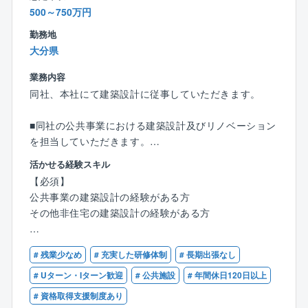
仕事とプライベートのバランスを保ちながら、設計者
500～750万円
として成長できる環境です。
勤務地
大分県
■正当な評価と報酬：あなたの貢献を明確に還元
業務内容
明確な給与設定と人事評価制度により、あなたのスキ
同社、本社にて建築設計に従事していただきます。
ル、経験、そして会社への貢献度を正当に評価しま
す。
■同社の公共事業における建築設計及びリノベーション
設計職にも歩合給制度を導入しており、成果が直接報
を担当していただきます。
酬に結びつくため、高いモチベーションを持って業務
活かせる経験スキル
に取り組むことができます。
【具体的な業務】
【必須】
■自治体、国交省、防衛省の公共事業の案件を主に担当
公共事業の建築設計の経験がある方
いたします。
その他非住宅の建築設計の経験がある方
（例：自衛隊の宿舎、倉庫、河川の水門操作室、道の
駅など）
【歓迎】
■業務内容としては図面作成・修正・チェック、各種書
# 残業少なめ
# 充実した研修体制
# 長期出張なし
一級建築士
類作成、法規申請、リーガルチェック、施主・協力会
二級建築士
# Uターン・Iターン歓迎
# 公共施設
# 年間休日120日以上
社との打合せ その他
# 資格取得支援制度あり
■学校、公民館、記念館などの既存の公共事業のリノベ