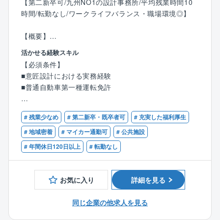
取得にも力を入れています。育児休業の取得状況は10
【第二新卒可/九州NO1の設計事務所/平均残業時間10
0％。男性も取得実績があり、仕事とプライべートを両
時間/転勤なし/ワークライフバランス・職場環境◎】
立できる働きやすい環境を目指しています。
【概要】
■大分にて意匠設計を担当していただきます。（大分本
活かせる経験スキル
社および各支店で受注した案件の両方を担当しま
【必須条件】
す。）
■意匠設計における実務経験
■普通自動車第一種運転免許
【具体的には】
■施主打ち合わせ、行政打ち合せ／基本設計（基本設計
【歓迎条件】
図作成）／実施設計（実施設計図作成、法令チェッ
# 残業少なめ
# 第二新卒・既卒者可
# 充実した福利厚生
■一級もしくは二級建築士
ク）／建築確認申請ほか、関係法令の許認可業務／設
# 地域密着
# マイカー通勤可
# 公共施設
計監理業務
# 年間休日120日以上
# 転勤なし
■お取引は国・地方自治体から民間の法人様と幅広くい
ただいており、設計する施設は、市役所庁舎、学校等
お気に入り
詳細を見る
の教育施設、商業施設や共同住宅まで多岐にわたりま
す。
同じ企業の他求人を見る
■作図ソフト：AutoCAD、DRA-CAD、Archicad、rebr