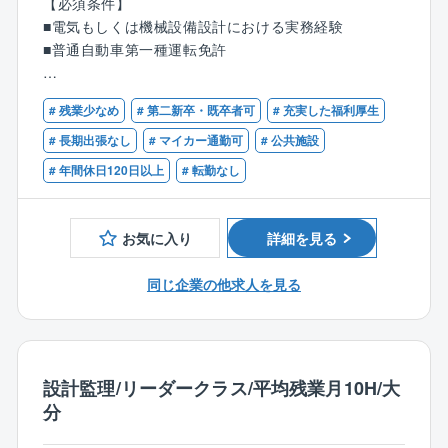
【必須条件】
します。）
■電気もしくは機械設備設計における実務経験
■普通自動車第一種運転免許
【具体的には】
〇電気設備
【歓迎条件】
企画設計/基本設計/実施設計/仕様書・予算書等作成/施
# 残業少なめ
# 第二新卒・既卒者可
# 充実した福利厚生
■建築設備士
工管理
■設備設計一級建築士
# 長期出張なし
# マイカー通勤可
# 公共施設
〇機械設備
■1級もしくは2級電気工事施工管理技士
# 年間休日120日以上
# 転勤なし
企画設計/基本設計/実施設計/仕様書・予算書等作成/施
■1級もしくは2級管工事施工管理技士
工管理
お気に入り
詳細を見る
■お取引は国・地方自治体から民間の法人様と幅広くい
ただいており、設計する施設は、市役所庁舎、学校等
同じ企業の他求人を見る
の教育施設、商業施設や共同住宅まで多岐にわたりま
す。
【同社の特徴】
〇日本一ストレスがない会社造りを目指す企業！
設計監理/リーダークラス/平均残業月10H/大
■代表者自身が社員として勤務していた際に嫌だったこ
分
とは同社社員には経験させたくない、自身が働きたく