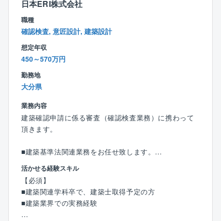
進められます。
日本ERI株式会社
職種
■未来まで街に残る建物をつくっています
確認検査, 意匠設計, 建築設計
何が時代に必要とされているのかを考え、商品に反映
想定年収
している同社。
450～570万円
例えば高耐震やバリアフリー設計などニーズのある商
品を創造する事でお客様から高い満足度を頂いていま
勤務地
す。
大分県
つくりあげていくのは何十年と地図に残る建物。
社会的意義の高い商品をつくっていくやりがいある仕
業務内容
事です。
建築確認申請に係る審査（確認検査業務）に携わって
頂きます。
■クオリティの高い建物を生み出しています
高耐震重軽量鉄骨アパート
■建築基準法関連業務をお任せ致します。
シェルルTPII（特許・実用新案取得）の鉄骨部材を主
建築確認の審査業務（意匠担当）をお任せいたしま
活かせる経験スキル
力商品とし、様々な製品を自社工場で一貫生産してい
す。
【必須】
る同社。
建築基準適合判定資格者を取得後は検査業務にも関わ
■建築関連学科卒で、建築士取得予定の方
室内家具はもちろん、家具、造作材、システムキッチ
る可能性があります。
■建築業界での実務経験
ン、収納家具などを幅広く生産し、質の高い建物を生
戸建住宅から大規模建築物、木造からSRC造まで多様
み出しています。
な案件に携わることが可能です。