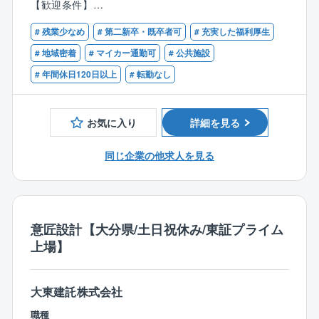
【歓迎条件】
場監督ではありません）
■建築施工経験のある方
# 残業少なめ
# 第二新卒・既卒者可
# 充実した福利厚生
■部下指導育成、チームリーダー経験のある方
■お取引は国・地方自治体から民間の法人様と幅広くい
■一級または二級建築士
# 地域密着
# マイカー通勤可
# 公共施設
ただいており、設計する施設は、市役所庁舎、学校等
■1級建築施工管理技士
# 年間休日120日以上
# 転勤なし
の教育施設、商業施設や共同住宅まで多岐にわたりま
す。
お気に入り
詳細を見る
【同社の特徴】
〇日本一ストレスがない会社造りを目指す企業！
同じ企業の他求人を見る
■代表者自身が社員として勤務していた際に嫌だったこ
とは同社社員には経験させたくない、自身が働きたく
なるような会社にしたいという思いが代表者の根底に
あります。従って、正当に評価される独自の評価制度
をはじめ、ストレスのない環境、家族を大事にする等
意匠設計【大分県/土日祝休み/東証プライム
の考えが根付いています。（パワハラやセクハラの徹
上場】
底排除、充実した福利厚生による人間関係の円滑化、
無駄な業務による残業など）
大東建託株式会社
〇ワークライフバランス充実〇
職種