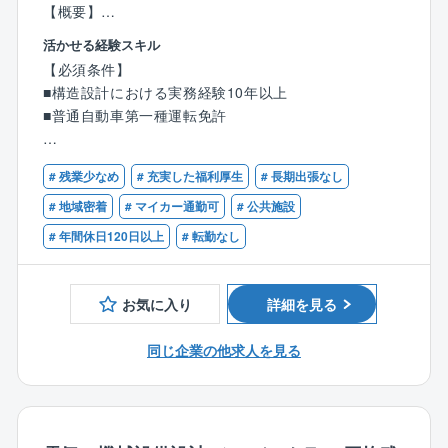
【概要】
■同社の大分本社にて構造設計を担当していただきま
活かせる経験スキル
す。
【必須条件】
（大分本社および各支店で受注した案件の両方を担当
■構造設計における実務経験10年以上
します。）
■普通自動車第一種運転免許
【具体的には】
【歓迎条件】
■構造計算書、構造図の作成／確認申請業務に伴う申請
# 残業少なめ
# 充実した福利厚生
# 長期出張なし
■部下指導育成、チームリーダー
図書一式の作成／既存構造体の耐震診断、それに伴う
■一級建築士または二級建築士
# 地域密着
# マイカー通勤可
# 公共施設
耐震補強設計
■構造設計一級建築士
# 年間休日120日以上
# 転勤なし
■お取引は国・地方自治体から民間の法人様と幅広くい
ただいており、設計する施設は、市役所庁舎、学校等
お気に入り
詳細を見る
の教育施設、商業施設や共同住宅まで多岐にわたりま
す。
同じ企業の他求人を見る
【同社の特徴】
〇日本一ストレスがない会社造りを目指す企業！
■代表者自身が社員として勤務していた際に嫌だったこ