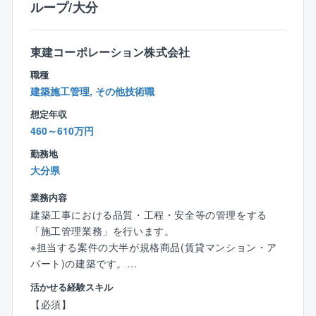
ループ/大分
■入社後の流れ：
・1級建築士
先輩社員と一緒に現場を回り、同社の雰囲気に慣れな
がら、業務の流れを覚えていただきます。
東建コーポレーション株式会社
経験の浅い方には簡単な現場作業から見ていただき、
経験をお持ちの方には今までの経験を活かせるお仕事
職種
をお任せします。
建築施工管理, その他技術職
なお、現場も杵築市内がほとんどであり、残業も少な
想定年収
く、働きやすい環境を整えています。
460～610万円
■資格補助
勤務地
資格を取る際の費用は2回までは会社負担で受けること
大分県
が可能です。
業務内容
建築工事における品質・工程・安全等の管理をする
■同社について：
「施工管理業務」を行います。
創業50年を迎え、皆様の暮らしをはじめ、工業・農
※担当する案件の大半が規格商品(賃貸マンション・ア
業・漁業の中に関わる多くの設備工事など幅広い分野
パート)の建築です。
を通じて、社会に貢献すべく日々邁進しております。
企業理念として「顧客満足度」「環境保護」「思いや
活かせる経験スキル
【具体的には】
り」「正確敏速」「技術向上」を掲げ、仕事に対する
【必須】
▼担当する案件
目的意識を持って取り組みます。