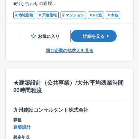
■打ち合わせの経験
ト/マンションの設計、事務所の企画設計
# 地域密着
# 戸建住宅
# マンション
# RC造
# 木造
【FDMで働くという事】
■デザイン性の追求：あなたのアイデアを形にする環境
お気に入り
詳細を見る
「無印良品の家」をはじめとする、デザイン性の高い
多様な建築プロジェクト（戸建て住宅、RCマンショ
同じ企業の他求人を見る
ン、非住宅建築物）に携わります。
単なる図面作成に留まらず、お客様の「理想の暮ら
し」を深く理解し、あなたの創造性と美意識を存分に
発揮できる環境です。
★建築設計（公共事業）/大分/平均残業時間
20時間程度
■充実した福利厚生と休日：ワークライフバランスの実
現
九州建設コンサルタント株式会社
年間休日120日以上、完全週休2日制を実現していま
職種
す。
建築設計
大分県内でも高水準の給与体系に加え、退職金制度や
各種手当も充実。
想定年収