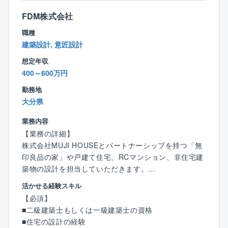
上場「ERIグループ」の中核企業です。
FDM株式会社
民間会社では国土交通大臣指定の確認検査機関第1号と
して、業界のパイオニアという確固たる地位を確立し
職種
ております。
建築設計, 意匠設計
現在は全国34ヶ所に拠点を有し、確認検査業務や、住
想定年収
宅性能評価、高層評定、省エネに係る審査業務といっ
400～600万円
た、高品質で多様なサービスを一貫して提供しており
ます。
勤務地
近年では、電子化も進んでおり、法改正への対応で省
大分県
エネなど新たなニーズもますます高まっています。
業務内容
【業務の詳細】
株式会社MUJI HOUSEとパートナーシップを持つ「無
印良品の家」や戸建て住宅、RCマンション、非住宅建
築物の設計を担当していただきます。
活かせる経験スキル
■木造をメインとした注文住宅設計
【必須】
■2×4工法もしくはSE工法による企画住宅、セミオーダ
■二級建築士もしくは一級建築士の資格
ー住宅、フルオーダー住宅の設計
■住宅の設計の経験
■一部、RC造集合住宅/自社開発を含む各種賃貸アパー