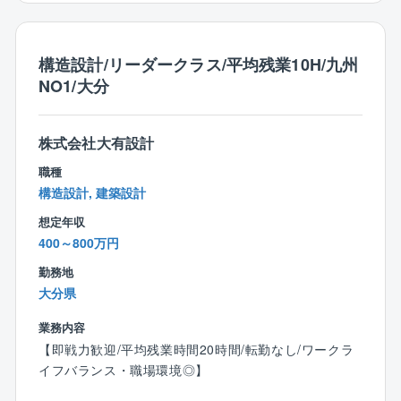
【同社の特徴】
〇日本一ストレスがない会社造りを目指す企業！
構造設計/リーダークラス/平均残業10H/九州
■代表者自身が社員として勤務していた際に嫌だったこ
NO1/大分
とは同社社員には経験させたくない、自身が働きたく
なるような会社にしたいという思いが代表者の根底に
あります。従って、正当に評価される独自の評価制度
株式会社大有設計
をはじめ、ストレスのない環境、家族を大事にする等
職種
の考えが根付いています。（パワハラやセクハラの徹
構造設計, 建築設計
底排除、充実した福利厚生による人間関係の円滑化、
想定年収
無駄な業務による残業など）
400～800万円
〇ワークライフバランス充実〇
勤務地
■休日は年間122日となっており、完全週休2日制（土
大分県
日祝）を導入するなどの他にも育児休業や、有給積極
取得にも力を入れています。育児休業の取得状況は10
業務内容
0％。男性も取得実績があり、仕事とプライべートを両
【即戦力歓迎/平均残業時間20時間/転勤なし/ワークラ
立できる働きやすい環境を目指しています。
イフバランス・職場環境◎】