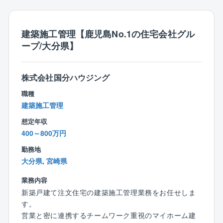
o
【同社の特徴】
建築施工管理【鹿児島No.1の住宅会社グル
〇日本一ストレスがない会社造りを目指す企業！
ープ/大分県】
■代表者自身が社員として勤務していた際に嫌だったこ
とは同社社員には経験させたくない、自身が働きたく
なるような会社にしたいという思いが代表者の根底に
株式会社国分ハウジング
あります。従って、正当に評価される独自の評価制度
職種
をはじめ、ストレスのない環境、家族を大事にする等
建築施工管理
の考えが根付いています。（パワハラやセクハラの徹
想定年収
底排除、充実した福利厚生による人間関係の円滑化、
400～800万円
無駄な業務による残業など）
勤務地
〇ワークライフバランス充実
大分県, 宮崎県
■休日は年間122日となっており、完全週休2日制（土
日祝）を導入するなどの他にも育児休業や、有給積極
業務内容
取得にも力を入れています。育児休業の取得状況は10
新築戸建て注文住宅の建築施工管理業務をお任せしま
0％。男性も取得実績があり、仕事とプライべートを両
す。
立できる働きやすい環境を目指しています。
営業と密に連携するチームワーク重視のマイホーム建