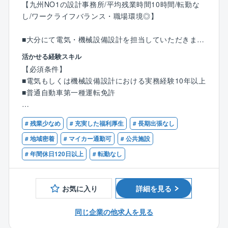
【九州NO1の設計事務所/平均残業時間10時間/転勤な
し/ワークライフバランス・職場環境◎】
■大分にて電気・機械設備設計を担当していただきま
す。
活かせる経験スキル
（大分本社および各支店で受注した案件の両方を担当
【必須条件】
します。）
■電気もしくは機械設備設計における実務経験10年以上
■普通自動車第一種運転免許
【具体的には】
〇電気設備
【歓迎条件】
企画設計/基本設計/実施設計/仕様書・予算書等作成/施
# 残業少なめ
# 充実した福利厚生
# 長期出張なし
■部下指導育成、チームリーダー
工管理
■建築設備士
# 地域密着
# マイカー通勤可
# 公共施設
〇機械設備
■設備設計一級建築士
# 年間休日120日以上
# 転勤なし
企画設計/基本設計/実施設計/仕様書・予算書等作成/施
■1級電気工事施工管理技士もしくは1級管工事施工管理
工管理
技士
お気に入り
詳細を見る
■お取引は国・地方自治体から民間の法人様と幅広くい
ただいており、設計する施設は、市役所庁舎、学校等
同じ企業の他求人を見る
の教育施設、商業施設や共同住宅まで多岐にわたりま
す。