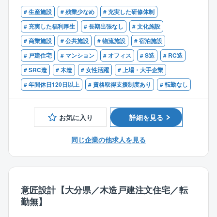
【歓迎】
# 生産施設
# 残業少なめ
# 充実した研修体制
■一級、二級建築士
【ポイント】
■建築基準適合判定資格者
# 充実した福利厚生
# 長期出張なし
# 文化施設
■資格取得に対してのバックアップ
■ゼネコンや設計事務所などでの設計業務の実務経験
# 商業施設
# 公共施設
# 物流施設
# 宿泊施設
一級建築士の資格を保有している方には入社後、建築
基準適合判定資格者の取得を目指していただきます。
# 戸建住宅
# マンション
# オフィス
# S造
# RC造
グループ会社のERIアカデミーで主催している講座を社
# SRC造
# 木造
# 女性活躍
# 上場・大手企業
内研修の一環として受講できる制度を整えています。
# 年間休日120日以上
# 資格取得支援制度あり
# 転勤なし
取得後は祝い金30万円や月額の資格手当を支給。資格
取得にむけてしっかりとした支援制度を整えていま
す！
お気に入り
詳細を見る
業務に関しては、座学研修やeラーニングの他、社内勉
強会の実施も盛んです。
同じ企業の他求人を見る
■ワークライフバランス
平均残業時間が20時間とプライベートとメリハリをつ
けて働ける環境が整っております。
意匠設計【大分県／木造戸建注文住宅／転
【同社の特徴】
勤無】
国内最大手の指定確認検査機関で、東証スタンダード