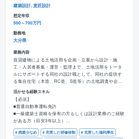
■休日は年間122日となっており、完全週休2日制（土
建築設計, 意匠設計
日祝）を導入するなどの他にも育児休業や、有給積極
想定年収
取得にも力を入れています。育児休業の取得状況は10
500～700万円
0％。男性も取得実績があり、仕事とプライべートを両
立できる働きやすい環境を目指しています。
勤務地
大分県
業務内容
賃貸建物による土地活用を企画・立案から設計・施
工・入居者募集・運営・監理まで、土地活用をトータ
ルにサポートする同社の設計職として、同社の提供す
る集合住宅（木造、RC造、S造等）の土地調査や企
画・プランニングをご担当いただきます
活かせる経験スキル
【必須】
【具体的には】
■普通自動車運転免許
■土地調査やプランニング
■一級建築士資格を保有の方もしくは設計業務のご経験
■建築営業に同行しプランニングの趣旨を土地オーナー
がある方（目安3年以上）
様に説明することもあります。
■申請、工事監理（支店によっては専門のスタッフが対
# 残業少なめ
# 充実した研修体制
# 充実した福利厚生
【歓迎条件】
応します）