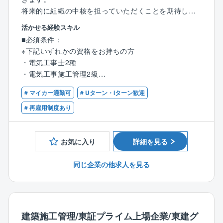
将来的に組織の中核を担っていただくことを期待して
います。
活かせる経験スキル
■必須条件：
■職務詳細：
※下記いずれかの資格をお持ちの方
・同社の施工担当案件は公共：民間＝6：4となってい
・電気工事士2種
ます。
・電気工事施工管理2級
・工事現場において、監理業務などを主軸とし就業し
・配管技能士2級
ていただきます。
# マイカー通勤可
# Uターン・Iターン歓迎
・管工事施工管理技士2級
今までの経験を活かしながら、さらに１歩先の業務が
・土木工事施工管理士2級
# 再雇用制度あり
できることも魅力です。
・建築工事施工管理士2級
・2級建築士
■職務の特性：
お気に入り
詳細を見る
同社は、大分杵築エリアにて設備・配管工事事業の多
■歓迎条件：
くを担当しており、地域の生活インフラを支えていま
同じ企業の他求人を見る
・電気工事士1種
す。
・電気工事施工管理1級
スキルの高い技術者が数多く在籍していることより電
・配管技能士1級
気工事・配管・空調・消防設備・建築・土木をワンス
・管工事施工管理技士1級
トップで対応ができる体制が叶っております。
・土木工事施工管理士1級
建築施工管理/東証プライム上場企業/東建グ
・建築工事施工管理士1級