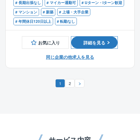
■集合住宅の設計経験がある方
# 長期出張なし
# マイカー通勤可
# Uターン・Iターン歓迎
■実施設計は外部の協力設計事務所と連携します。
# マンション
# 新築
# 上場・大手企業
〈ここがポイント！〉
# 年間休日120日以上
# 転勤なし
■抜群の定着率★定着率96.4％！中途入社率77.7％：
先輩社員の多くが中途入社で、自身の経験に基づいた
フォローもあり、巡回管理が初めての方でも安心して
お気に入り
詳細を見る
取り組まれています。
担当現場すべてをお任せし、早いうちから現場代理人
同じ企業の他求人を見る
としてで活躍することができます。
■ワークライフバランス良好！：
1
2
基本的に遅くても終業は19時頃で、「効率よく」「正
確に」を実現するために業務はシステム化されていま
す。
週休2日制で休みもしっかり取れてメリハリを付けて働
けます！
■給与制度：
努力を正当に評価し、数値目標の達成率を客観的に6段
サービス内容