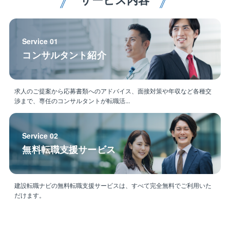
階で評価。（安全管理、品質管理、工程管理、原価管
理など、それぞれの項目ごとに評価）
Service 01
【概要・特徴】
コンサルタント紹介
東証プライム上場、建物の建設も手がける不動産会
社。東京都港区に本社を置き、全国に約200支店を展開
しています。地主への賃貸経営の提案を主力事業とし
求人のご提案から応募書類へのアドバイス、面接対策や年収など各種交
ており、アパート・マンションの賃貸事業の企画か
渉まで、専任のコンサルタントが転職活...
ら、設計・施工、入居者の募集・仲介・管理・運営ま
で一貫して行う「賃貸経営受託システム」を提供して
います。グループでは、賃貸住宅管理戸数、賃貸仲介
Service 02
件数、住宅供給戸数（マンションを除く）において全
無料転職支援サービス
国トップの実績。2021年度の売上高は1兆4，889億
円、2022年度は1兆5，830億円と順調に業績を伸ばし
ており、安定した経営基盤を築いています。
建設転職ナビの無料転職支援サービスは、すべて完全無料でご利用いた
だけます。
【強み】
住宅供給実績において国内トップ級の施工力が強み。
環境に配慮した住宅の開発など新しい技術の研究・開